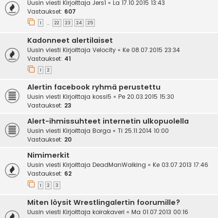
Uusin viesti Kirjoittaja
Jers1
«
La 17.10.2015 13:43
Vastaukset:
607
1
22
23
24
25
…
Kadonneet alertilaiset
Uusin viesti Kirjoittaja
Velocity
«
Ke 08.07.2015 23:34
Vastaukset:
41
1
2
Alertin facebook ryhmä perustettu
Uusin viesti Kirjoittaja
kossi5
«
Pe 20.03.2015 15:30
Vastaukset:
23
Alert-ihmissuhteet internetin ulkopuolella
Uusin viesti Kirjoittaja
Borga
«
Ti 25.11.2014 10:00
Vastaukset:
20
Nimimerkit
Uusin viesti Kirjoittaja
DeadManWalking
«
Ke 03.07.2013 17:46
Vastaukset:
62
1
2
3
Miten löysit Wrestlingalertin foorumille?
Uusin viesti Kirjoittaja
koirakaveri
«
Ma 01.07.2013 00:16