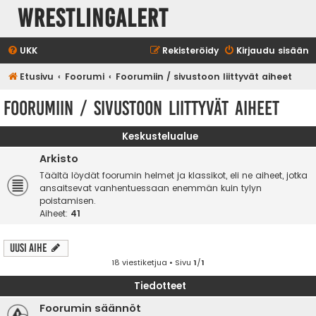
WrestlingAlert
UKK
Rekisteröidy
Kirjaudu sisään
Etusivu
Foorumi
Foorumiin / sivustoon liittyvät aiheet
Foorumiin / sivustoon liittyvät aiheet
Keskustelualue
Arkisto
Täältä löydät foorumin helmet ja klassikot, eli ne aiheet, jotka
ansaitsevat vanhentuessaan enemmän kuin tylyn
poistamisen.
Aiheet:
41
Uusi Aihe
18 viestiketjua • Sivu
1
/
1
Tiedotteet
Foorumin säännöt