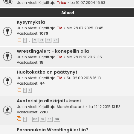
Uusin viesti Kirjoittaja
Trisu
«
La 10.07.2004 16:53
Aiheet
Kysymyksiä
Uusin viesti Kirjoittaja
TM
«
Ma 28.07.2025 13:45
Vastaukset:
1079
1
41
42
43
44
…
WrestlingAlert - konepellin alla
Uusin viesti Kirjoittaja
TM
«
Ma 28.12.2020 21:35
Vastaukset:
15
Huoltokatko on päättynyt
Uusin viesti Kirjoittaja
TM
«
Su 02.09.2018 16:13
Vastaukset:
44
1
2
Avatarisi ja allekirjoituksesi
Uusin viesti Kirjoittaja
Marshallsaaret
«
La 12.12.2015 13:53
Vastaukset:
2210
1
86
87
88
89
…
Parannuksia WrestlingAlertiin?