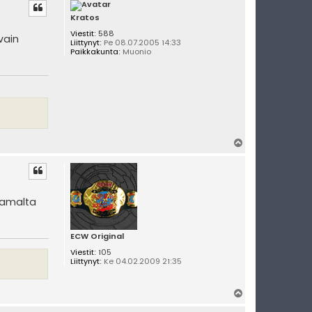
ö
c
s
Kratos
i
t
Viestit:
588
y
vain
Liittynyt:
Pe 08.07.2005 14:33
Paikkakunta:
Muonio
Y
l
ö
s
samalta
ECW Original
Viestit:
105
Liittynyt:
Ke 04.02.2009 21:35
Y
l