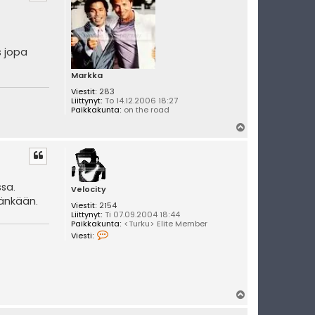
s
s jopa
Markka
Viestit:
283
Liittynyt:
To 14.12.2006 18:27
Paikkakunta:
on the road
Y
l
ö
s
ssa.
Velocity
äänkään.
Viestit:
2154
Liittynyt:
Ti 07.09.2004 18:44
Paikkakunta:
<Turku> Elite Member
V
Viesti:
i
e
s
t
i
V
Y
e
l
l
o