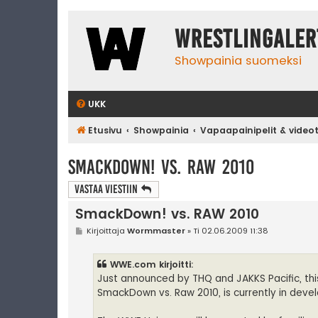
WrestlingAler
Showpainia suomeksi
UKK
Etusivu
Showpainia
Vapaapainipelit & video
SmackDown! vs. RAW 2010
Vastaa Viestiin
SmackDown! vs. RAW 2010
V
Kirjoittaja
Wormmaster
»
Ti 02.06.2009 11:38
i
e
s
WWE.com kirjoitti:
t
i
Just announced by THQ and JAKKS Pacific, thi
SmackDown vs. Raw 2010, is currently in deve