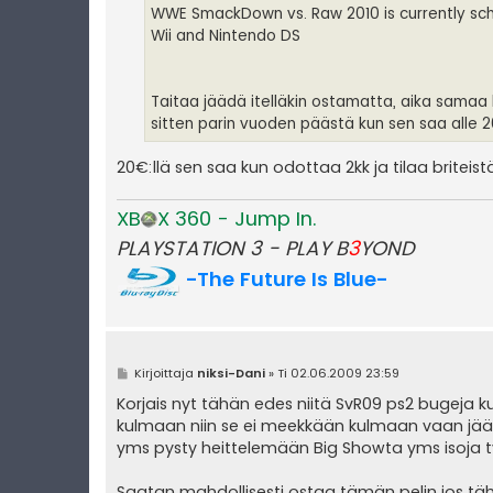
WWE SmackDown vs. Raw 2010 is currently sche
Wii and Nintendo DS
Taitaa jäädä itelläkin ostamatta, aika samaa 
sitten parin vuoden päästä kun sen saa alle
20€:llä sen saa kun odottaa 2kk ja tilaa briteist
XB
X 360 - Jump In.
PLAYSTATION 3 - PLAY B
3
YOND
-The Future Is Blue-
V
Kirjoittaja
niksi-Dani
»
Ti 02.06.2009 23:59
i
e
Korjais nyt tähän edes niitä SvR09 ps2 bugeja 
s
kulmaan niin se ei meekkään kulmaan vaan jää s
t
i
yms pysty heittelemään Big Showta yms isoja t
Saatan mahdollisesti ostaa tämän pelin jos tä