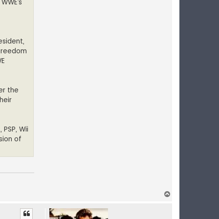
f WWE’s
esident,
 freedom
WE
er the
heir
 PSP, Wii
sion of
Y
l
ö