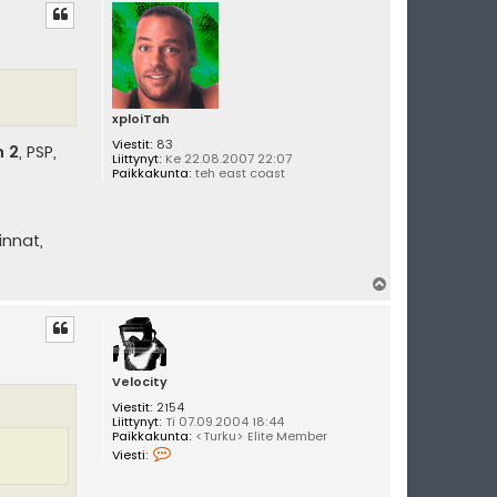
ö
s
xploiTah
Viestit:
83
n 2
, PSP,
Liittynyt:
Ke 22.08.2007 22:07
Paikkakunta:
teh east coast
innat,
Y
l
ö
s
Velocity
Viestit:
2154
Liittynyt:
Ti 07.09.2004 18:44
Paikkakunta:
<Turku> Elite Member
V
Viesti:
i
e
s