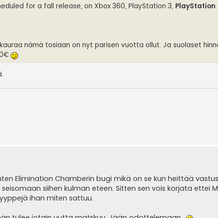
duled for a fall release, on Xbox 360, PlayStation 3,
PlayStation
kauraa nämä tosiaan on nyt parisen vuotta ollut. Ja suolaset hinn
 20€
ä.
kuten Elimination Chamberin bugi mikä on se kun heittää vastu
eisomaan siihen kulman eteen. Sitten sen vois korjata ettei M
yyppejä ihan miten sattuu.
hän tulee jotain uutta matskuu. Jään odottelemaan..