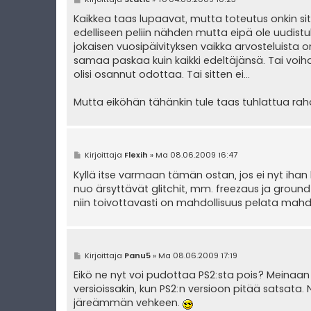
i
e
Kaikkea taas lupaavat, mutta toteutus onkin sit
s
edelliseen peliin nähden mutta eipä ole uudistu
t
i
jokaisen vuosipäivityksen vaikka arvosteluista o
samaa paskaa kuin kaikki edeltäjänsä. Tai voiha
olisi osannut odottaa. Tai sitten ei...
Mutta eiköhän tähänkin tule taas tuhlattua rah
V
Kirjoittaja
Flexih
»
Ma 08.06.2009 16:47
i
e
Kyllä itse varmaan tämän ostan, jos ei nyt ihan
s
nuo ärsyttävät glitchit, mm. freezaus ja groun
t
i
niin toivottavasti on mahdollisuus pelata mahdol
V
Kirjoittaja
Panu5
»
Ma 08.06.2009 17:19
i
e
Eikö ne nyt voi pudottaa PS2:sta pois? Meinaan 
s
versioissakin, kun PS2:n versioon pitää satsata.
t
i
järeämmän vehkeen.