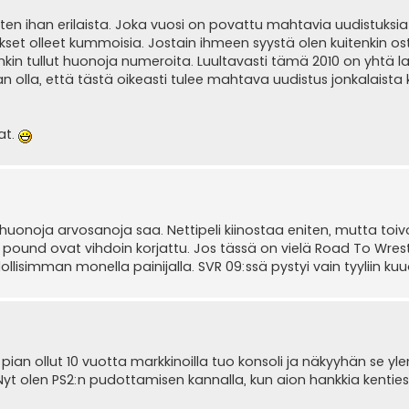
ten ihan erilaista. Joka vuosi on povattu mahtavia uudistuksia
kset olleet kummoisia. Jostain ihmeen syystä olen kuitenkin o
nkin tullut huonoja numeroita. Luultavasti tämä 2010 on yhtä lai
n olla, että tästä oikeasti tulee mahtava uudistus jonkalaista
at.
 huonoja arvosanoja saa. Nettipeli kiinostaa eniten, mutta toiv
d pound ovat vihdoin korjattu. Jos tässä on vielä Road To Wres
lisimman monella painijalla. SVR 09:ssä pystyi vain tyyliin kuu
pian ollut 10 vuotta markkinoilla tuo konsoli ja näkyyhän se y
 Nyt olen PS2:n pudottamisen kannalla, kun aion hankkia kenties