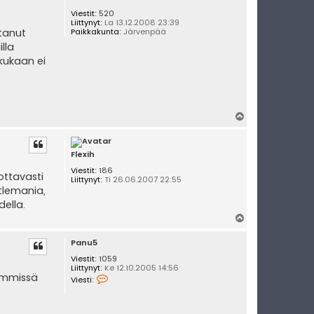
Viestit:
520
Liittynyt:
La 13.12.2008 23:39
Paikkakunta:
Järvenpää
stanut
lla
 kukaan ei
Y
l
ö
s
Flexih
Viestit:
186
ottavasti
Liittynyt:
Ti 26.06.2007 22:55
tlemania,
della.
Y
l
Panu5
ö
s
Viestit:
1059
Liittynyt:
Ke 12.10.2005 14:56
V
lemmissä
Viesti:
i
e
s
t