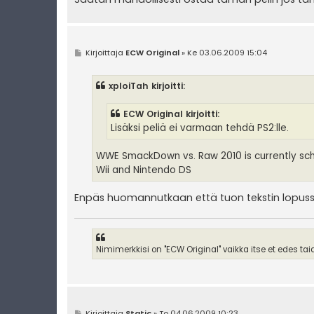
V
Kirjoittaja
ECW Original
»
Ke 03.06.2009 15:04
i
e
s
xploiTah kirjoitti:
t
i
ECW Original kirjoitti:
Lisäksi peliä ei varmaan tehdä PS2:lle.
WWE SmackDown vs. Raw 2010 is currently sche
Wii and Nintendo DS
Enpäs huomannutkaan että tuon tekstin lopussa
Nimimerkkisi on "ECW Original" vaikka itse et edes ta
V
Kirjoittaja
Static
»
To 04.06.2009 10:23