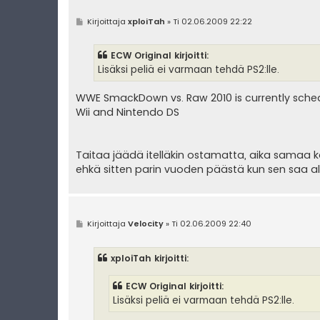
V
Kirjoittaja
xploiTah
»
Ti 02.06.2009 22:22
i
e
s
ECW Original kirjoitti:
t
i
Lisäksi peliä ei varmaan tehdä PS2:lle.
WWE SmackDown vs. Raw 2010 is currently schedul
Wii and Nintendo DS
Taitaa jäädä itelläkin ostamatta, aika samaa k
ehkä sitten parin vuoden päästä kun sen saa a
V
Kirjoittaja
Velocity
»
Ti 02.06.2009 22:40
i
e
s
xploiTah kirjoitti:
t
i
ECW Original kirjoitti:
Lisäksi peliä ei varmaan tehdä PS2:lle.