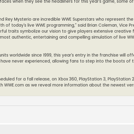
 faces when they see the headliners for this year’s game, some o
nd Rey Mysterio are incredible WWE Superstars who represent the
ength of today’s live WWE programming,” said Brian Coleman, Vice Pr
l traits symbolize our vision to give players extensive creative
st authentic, entertaining and compelling simulation of live W
ts worldwide since 1999, this year’s entry in the franchise will off
have never experienced, allowing fans to step into the boots of t
led for a fall release, on Xbox 360, PlayStation 3, PlayStation 2,
ith WWE.com as we reveal more information about the newest ver