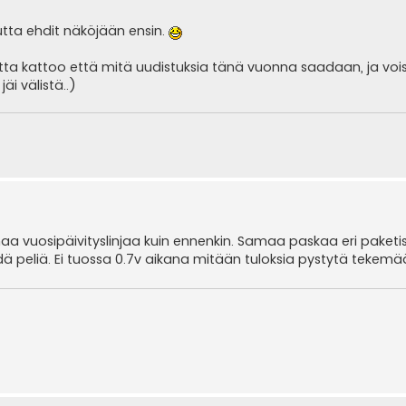
utta ehdit näköjään ensin.
ta kattoo että mitä uudistuksia tänä vuonna saadaan, ja voi
äi välistä..)
aa vuosipäivityslinjaa kuin ennenkin. Samaa paskaa eri paketi
hdä peliä. Ei tuossa 0.7v aikana mitään tuloksia pystytä tekem