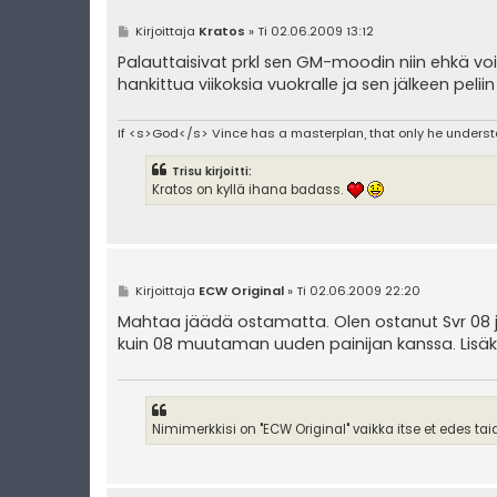
V
Kirjoittaja
Kratos
»
Ti 02.06.2009 13:12
i
e
Palauttaisivat prkl sen GM-moodin niin ehkä voi
s
hankittua viikoksia vuokralle ja sen jälkeen peli
t
i
If <s>God</s> Vince has a masterplan, that only he unders
Trisu kirjoitti:
Kratos on kyllä ihana badass.
V
Kirjoittaja
ECW Original
»
Ti 02.06.2009 22:20
i
e
Mahtaa jäädä ostamatta. Olen ostanut Svr 08 j
s
kuin 08 muutaman uuden painijan kanssa. Lisäks
t
i
Nimimerkkisi on "ECW Original" vaikka itse et edes ta