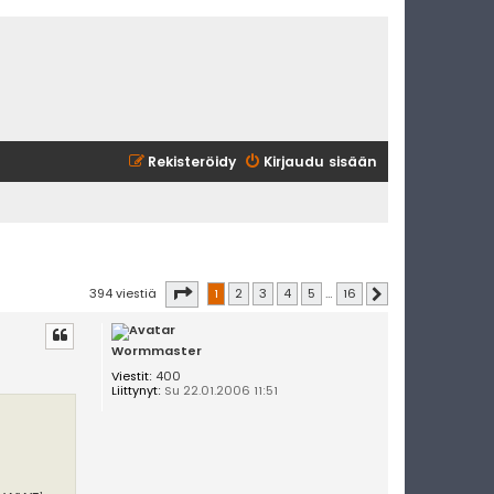
Rekisteröidy
Kirjaudu sisään
Sivu
1
/
16
394 viestiä
1
2
3
4
5
…
16
Seuraava
Wormmaster
Viestit:
400
Liittynyt:
Su 22.01.2006 11:51