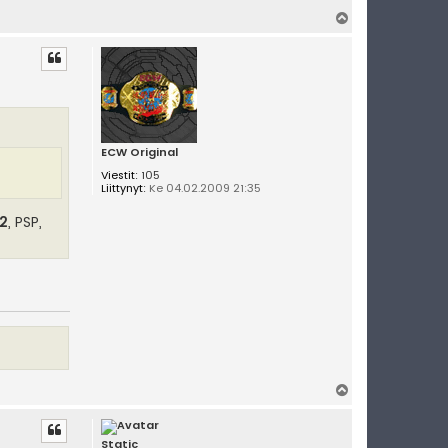
Y
l
ö
s
ECW Original
Viestit:
105
Liittynyt:
Ke 04.02.2009 21:35
 2
, PSP,
Y
l
ö
s
Static