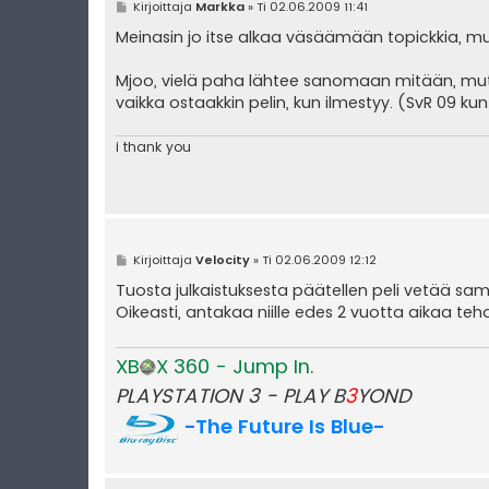
V
Kirjoittaja
Markka
»
Ti 02.06.2009 11:41
i
e
Meinasin jo itse alkaa väsäämään topickkia, m
s
t
i
Mjoo, vielä paha lähtee sanomaan mitään, mut
vaikka ostaakkin pelin, kun ilmestyy. (SvR 09 kun j
i thank you
V
Kirjoittaja
Velocity
»
Ti 02.06.2009 12:12
i
e
Tuosta julkaistuksesta päätellen peli vetää sam
s
Oikeasti, antakaa niille edes 2 vuotta aikaa te
t
i
XB
X 360 - Jump In.
PLAYSTATION 3 - PLAY B
3
YOND
-The Future Is Blue-