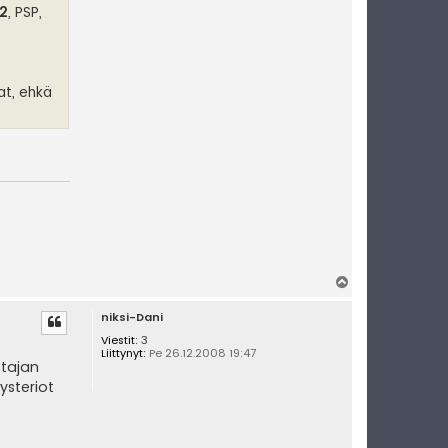
t
 2
, PSP,
i
V
e
l
o
c
at, ehkä
i
t
y
Y
l
niksi-Dani
ö
s
Viestit:
3
Liittynyt:
Pe 26.12.2008 19:47
stajan
ysteriot