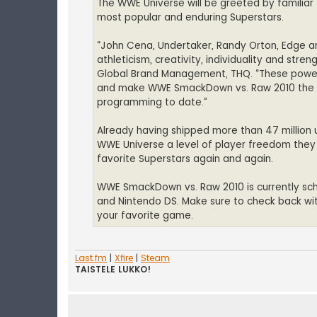
The WWE Universe will be greeted by familiar
most popular and enduring Superstars.
“John Cena, Undertaker, Randy Orton, Edge a
athleticism, creativity, individuality and str
Global Brand Management, THQ. “These powerfu
and make WWE SmackDown vs. Raw 2010 the mo
programming to date.”
Already having shipped more than 47 million uni
WWE Universe a level of player freedom they 
favorite Superstars again and again.
WWE SmackDown vs. Raw 2010 is currently schedu
and Nintendo DS. Make sure to check back w
your favorite game.
Last.fm
|
Xfire
|
Steam
TAISTELE LUKKO!