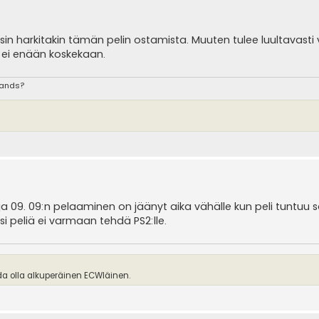
sin harkitakin tämän pelin ostamista. Muuten tulee luultavasti 
in ei enään koskekaan.
tands?
a 09. 09:n pelaaminen on jäänyt aika vähälle kun peli tuntuu 
i peliä ei varmaan tehdä PS2:lle.
ida olla alkuperäinen ECWläinen.