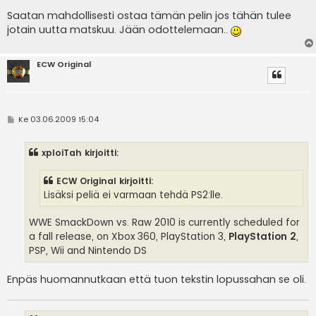
Saatan mahdollisesti ostaa tämän pelin jos tähän tulee
jotain uutta matskuu. Jään odottelemaan..
ECW Original
V
Ke 03.06.2009 15:04
i
e
s
xploiTah kirjoitti:
t
i
ECW Original kirjoitti:
Lisäksi peliä ei varmaan tehdä PS2:lle.
WWE SmackDown vs. Raw 2010 is currently scheduled for
a fall release, on Xbox 360, PlayStation 3,
PlayStation 2
,
PSP, Wii and Nintendo DS
Enpäs huomannutkaan että tuon tekstin lopussahan se oli.