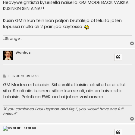
Heavyweightistä kyseisellä naisella..GM MODE BACK VAIKKA
KUSINKIN SEN AINA!!
Kusin GM:n kun tein liian paljon brutaleja otteluita joten
lopussa mulla oli 2 painijaa käytössä.
..Stranger.
Wanhus
V
Ti 16.06.2009 13:59
i
e
GM Modea ei takaisin. Siitä valitettaisiin, oli sitä tai ei ollut
s
sitä. Se oli niin kusinen, silloin kun se oli, niin en toivo sitä
t
i
takaisin. Pelatkaa EWR:ää tai jotain vastaavaa.
"If you combined Paul Heyman and Big E, you would have one full
haircut"
Kratos