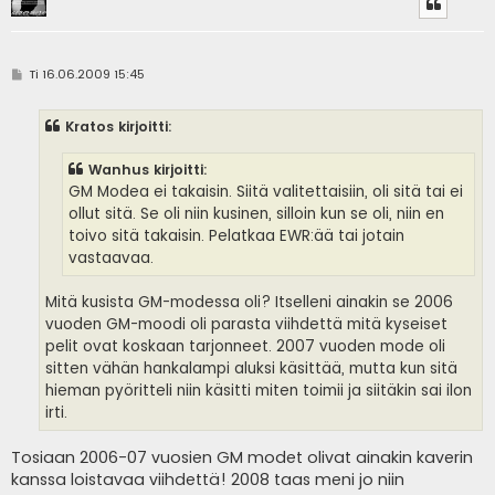
V
Ti 16.06.2009 15:45
i
e
s
Kratos kirjoitti:
t
i
Wanhus kirjoitti:
GM Modea ei takaisin. Siitä valitettaisiin, oli sitä tai ei
ollut sitä. Se oli niin kusinen, silloin kun se oli, niin en
toivo sitä takaisin. Pelatkaa EWR:ää tai jotain
vastaavaa.
Mitä kusista GM-modessa oli? Itselleni ainakin se 2006
vuoden GM-moodi oli parasta viihdettä mitä kyseiset
pelit ovat koskaan tarjonneet. 2007 vuoden mode oli
sitten vähän hankalampi aluksi käsittää, mutta kun sitä
hieman pyöritteli niin käsitti miten toimii ja siitäkin sai ilon
irti.
Tosiaan 2006-07 vuosien GM modet olivat ainakin kaverin
kanssa loistavaa viihdettä! 2008 taas meni jo niin