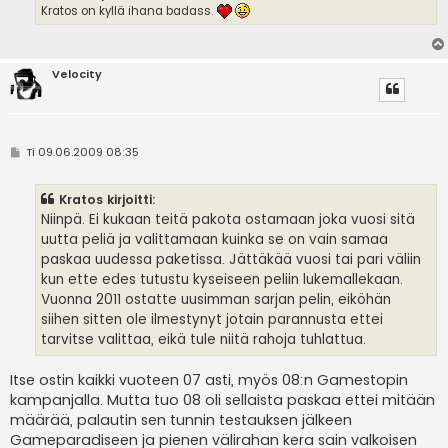
Kratos on kyllä ihana badass.
Velocity
V
Ti 09.06.2009 08:35
i
e
s
Kratos kirjoitti:
t
i
Niinpä. Ei kukaan teitä pakota ostamaan joka vuosi sitä
uutta peliä ja valittamaan kuinka se on vain samaa
paskaa uudessa paketissa. Jättäkää vuosi tai pari väliin
kun ette edes tutustu kyseiseen peliin lukemallekaan.
Vuonna 2011 ostatte uusimman sarjan pelin, eiköhän
siihen sitten ole ilmestynyt jotain parannusta ettei
tarvitse valittaa, eikä tule niitä rahoja tuhlattua.
Itse ostin kaikki vuoteen 07 asti, myös 08:n Gamestopin
kampanjalla. Mutta tuo 08 oli sellaista paskaa ettei mitään
määrää, palautin sen tunnin testauksen jälkeen
Gameparadiseen ja pienen välirahan kera sain valkoisen