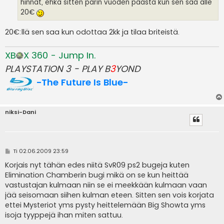
hinnat, ehkä sitten parin vuoden päästä kun sen saa alle
20€
20€:llä sen saa kun odottaa 2kk ja tilaa briteistä.
XB
X 360 - Jump In.
PLAYSTATION 3 - PLAY B
3
YOND
-The Future Is Blue-
niksi-Dani
V
Ti 02.06.2009 23:59
i
e
Korjais nyt tähän edes niitä SvR09 ps2 bugeja kuten
s
Elimination Chamberin bugi mikä on se kun heittää
t
i
vastustajan kulmaan niin se ei meekkään kulmaan vaan
jää seisomaan siihen kulman eteen. Sitten sen vois korjata
ettei Mysteriot yms pysty heittelemään Big Showta yms
isoja tyyppejä ihan miten sattuu.