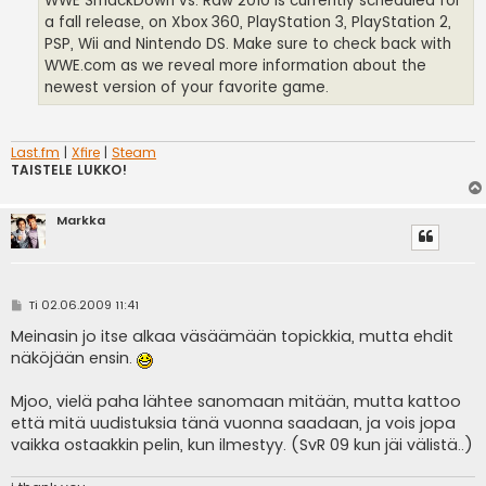
WWE SmackDown vs. Raw 2010 is currently scheduled for
a fall release, on Xbox 360, PlayStation 3, PlayStation 2,
PSP, Wii and Nintendo DS. Make sure to check back with
WWE.com as we reveal more information about the
newest version of your favorite game.
Last.fm
|
Xfire
|
Steam
TAISTELE LUKKO!
Markka
V
Ti 02.06.2009 11:41
i
e
Meinasin jo itse alkaa väsäämään topickkia, mutta ehdit
s
näköjään ensin.
t
i
Mjoo, vielä paha lähtee sanomaan mitään, mutta kattoo
että mitä uudistuksia tänä vuonna saadaan, ja vois jopa
vaikka ostaakkin pelin, kun ilmestyy. (SvR 09 kun jäi välistä..)