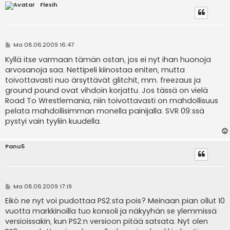
Flexih
V
Ma 08.06.2009 16:47
i
e
Kyllä itse varmaan tämän ostan, jos ei nyt ihan huonoja
s
arvosanoja saa. Nettipeli kiinostaa eniten, mutta
t
i
toivottavasti nuo ärsyttävät glitchit, mm. freezaus ja
ground pound ovat vihdoin korjattu. Jos tässä on vielä
Road To Wrestlemania, niin toivottavasti on mahdollisuus
pelata mahdollisimman monella painijalla. SVR 09:ssä
pystyi vain tyyliin kuudella.
Panu5
V
Ma 08.06.2009 17:19
i
e
Eikö ne nyt voi pudottaa PS2:sta pois? Meinaan pian ollut 10
s
vuotta markkinoilla tuo konsoli ja näkyyhän se ylemmissä
t
i
versioissakin, kun PS2:n versioon pitää satsata. Nyt olen