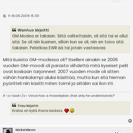
V
Ti 16.06.2009 15:30
i
e
s
Wanhus kirjoitti:
t
i
GM Modea ei takaisin. Siitä valitettaisiin, oli sitä tai ei ollut
sitä. Se oli niin kusinen, silloin kun se oli, niin en toivo sitä
takaisin. Pelatkaa EWR:ää tai jotain vastaavaa.
Mitä kusista GM-modessa oli? Itselleni ainakin se 2006
vuoden GM-moodi oli parasta viihdettä mitä kyseiset pelit
ovat koskaan tarjonneet. 2007 vuoden mode oli sitten
vähän hankalampi aluksi käsittää, mutta kun sitä hieman
pyöritteli niin käsitti miten toimii ja siitäkin sai ilon irti.
If <s>God</s> Vince has a masterplan, that only he understands?
Trisu kirjoitti:
Kratos on kyllä ihana badass.
Nickeldeon