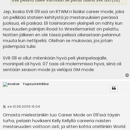
Itse pelistä tulee varmaan se perus tusina SvR tbh.[/b]
Jep, koska SVR 09:ssä on RTWM:n lisäksi career mode, joka
on pelkkää statsien kehitystä ja mestaruuksien perässä
juoksua, eli paskaa. Eli toisinsanoen yksinpeli on nähty kun
nuo kuuden painijan Road to Wrestlemaniat on pelattu.
Noitten jälkeen en ole tässä pelissä oikeastaan pelannut
muuta kun nettipeliä. Olisihan se mukavaa, jos jotain
pidempää tulisi.
SVR 08 ei ollut mitenkään hyvä peli yksinpelaajalle,
moninpeli oli hyvä. 07 taas oli molemmissa hyvä, siinä oli
sentään season mode ja vieläpä GM mode.
TupsuVeitikka
V
Ke 10.06.2009 15:04
i
e
Omasta mielestänikin tuo Career Mode on 09'ssä täysin
s
turha, pelasin huvikseni Kelly Kellyllä careeria naisten
t
i
mestaruuden voittoon asti, ja sitten kohta oteltiinkin World