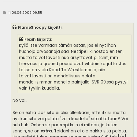
V
Ti 09.06.2009 09:55
i
e
s
FlameSnoopy kirjoitti:
t
i
Flexih kirjoitti:
Kyllä itse varmaan tämän ostan, jos ei nyt ihan
huonoja arvosanoja saa. Nettipeli kiinostaa eniten,
mutta toivottavasti nuo ärsyttävät glitchit, mm.
freezaus ja ground pound ovat vihdoin korjattu. Jos
tässä on vielä Road To Wrestlemania, niin
toivottavasti on mahdollisuus pelata
mahdollisimman monella painijalla. SVR 09:ssä pystyi
vain tyyliin kuudella.
No voi..
Se on extra. Jos sitä ei olisi ollenkaan, ette itkisi, mutta
nyt kun sitä voi pelata "vain kuudella" sitä itketään? Voi
huh huh. Onhan se parempi kuin ei mitään, ja kuten
sanoin, se on
extra
. Teidänhän ei ole pakko sitä pelata.