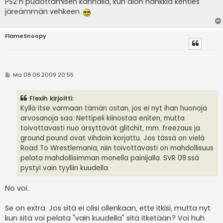
PS2:n pudottamisen kannalla, kun aion hankkia kenties
järeämmän vehkeen.
FlameSnoopy
V
Ma 08.06.2009 20:55
i
e
s
Flexih kirjoitti:
t
i
Kyllä itse varmaan tämän ostan, jos ei nyt ihan huonoja
arvosanoja saa. Nettipeli kiinostaa eniten, mutta
toivottavasti nuo ärsyttävät glitchit, mm. freezaus ja
ground pound ovat vihdoin korjattu. Jos tässä on vielä
Road To Wrestlemania, niin toivottavasti on mahdollisuus
pelata mahdollisimman monella painijalla. SVR 09:ssä
pystyi vain tyyliin kuudella.
No voi..
Se on extra. Jos sitä ei olisi ollenkaan, ette itkisi, mutta nyt
kun sitä voi pelata "vain kuudella" sitä itketään? Voi huh