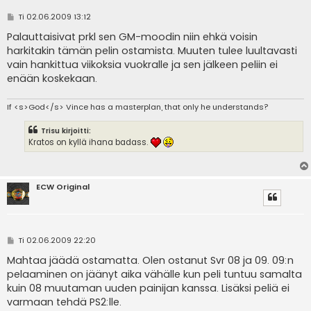
V
Ti 02.06.2009 13:12
i
e
Palauttaisivat prkl sen GM-moodin niin ehkä voisin
s
harkitakin tämän pelin ostamista. Muuten tulee luultavasti
t
i
vain hankittua viikoksia vuokralle ja sen jälkeen peliin ei
enään koskekaan.
If <s>God</s> Vince has a masterplan, that only he understands?
Trisu kirjoitti:
Kratos on kyllä ihana badass.
ECW Original
V
Ti 02.06.2009 22:20
i
e
Mahtaa jäädä ostamatta. Olen ostanut Svr 08 ja 09. 09:n
s
pelaaminen on jäänyt aika vähälle kun peli tuntuu samalta
t
i
kuin 08 muutaman uuden painijan kanssa. Lisäksi peliä ei
varmaan tehdä PS2:lle.