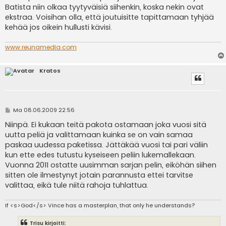
s
Batista niin olkaa tyytyväisiä siihenkin, koska nekin ovat
t
i
ekstraa. Voisihan olla, että joutuisitte tapittamaan tyhjää
kehää jos oikein hullusti kävisi.
www.reunamedia.com
Kratos
V
Ma 08.06.2009 22:56
i
e
Niinpä. Ei kukaan teitä pakota ostamaan joka vuosi sitä
s
uutta peliä ja valittamaan kuinka se on vain samaa
t
i
paskaa uudessa paketissa. Jättäkää vuosi tai pari väliin
kun ette edes tutustu kyseiseen peliin lukemallekaan.
Vuonna 2011 ostatte uusimman sarjan pelin, eiköhän siihen
sitten ole ilmestynyt jotain parannusta ettei tarvitse
valittaa, eikä tule niitä rahoja tuhlattua.
If <s>God</s> Vince has a masterplan, that only he understands?
Trisu kirjoitti: