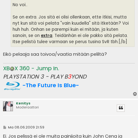
No voi..
Se on extra. Jos sitä ei olisi ollenkaan, ette itkisi, mutta
nyt kun sitä voi pelata "vain kuudella" sitä itketään? Voi
huh huh. Onhan se parempi kuin ei mitään, ja kuten
sanoin, se on
extra
. Teidänhän ei ole pakko sitä pelata.
Itse pelistä tulee varmaan se perus tusina SvR tbh.[/b]
Eikö pelaaja saa toivoa/vaatia mitään peliltä?
XB
X 360 - Jump In.
PLAYSTATION 3 - PLAY B
3
YOND
-The Future Is Blue-
Kenitys
Moderaattori
V
Ma 08.06.2009 21:59
i
e
Ei. Jos pelissä ei ole muita painijoita kuin John Cena ja