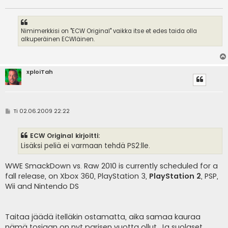
Nimimerkkisi on "ECW Original" vaikka itse et edes taida olla
alkuperäinen ECWläinen.
xploiTah
V
Ti 02.06.2009 22:22
i
e
s
ECW Original kirjoitti:
t
i
Lisäksi peliä ei varmaan tehdä PS2:lle.
WWE SmackDown vs. Raw 2010 is currently scheduled for a
fall release, on Xbox 360, PlayStation 3,
PlayStation 2
, PSP,
Wii and Nintendo DS
Taitaa jäädä itelläkin ostamatta, aika samaa kauraa
nämä tosiaan on nyt parisen vuotta ollut. Ja suolaset