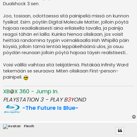
Dualshock 3:sen.
Joo, tosiaan, odottaessa sitä painipeliä missä on kunnon
fysiikat. Esim. pöytiin Digital Molecule Matter, jolloin pöytä
hajoaa reaaliaikaisesti aina erilaisella tavalla, ja painija
reagoi tähän eri lailla. Kuinka hienoa olisikaan, jos voisit
heittää randomina tyypin voimakkaalla Irish Whipillä päin
köysiä, jolloin tämä lentää leppäkeihäänä ulos, ja osuu
pöydän reunaan jolloin pöytä hajoaa täysin realistisesti...
Voisi välillä vaihtaa sitä tekijätiimiä. Pistäkää Infinity Ward
tekemään se seuraava. Miten olisikaan First-person-
painipeli.
XB
X 360 - Jump In.
PLAYSTATION 3 - PLAY B
3
YOND
-The Future Is Blue-
Flexih