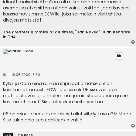
idioottimaiseksi että Com oli muka aina paremmassa
asemassa etkä sitten millään voinut voittaa, jopa kaverini
kanssa hävisimme ECW'lle, joka sai melkein viisi tähteä
divojen matsista!
The greatest gimmick of all times, "Half Naked" Brian Kendrick
in TNA
Jäbä
V
Ti 16.06.2009 15:50
i
e
Kyllä, ja Com aina raiskaa stipulaatiomatseja ihan
s
käsittämättömästi. ECW:llä usein oli '08:ssa vain pari
t
i
matsia show'ssa, ja molemmat jotain stipulaatioita ja ne
kovimmat nimet. Siinä oli vaikea heitä voittaa.
06 on minulle henkilökohtaisesti ollut viihdyttävin GM Mode.
Sitä tulee pelattua edelleenkin välillä.
The Boss