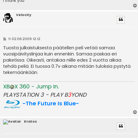
i thank you
Velocity
V
Ti 02.06.2009 12:12
i
e
Tuosta julkaistuksesta päätellen peli vetää samaa
s
vuosipäivityslinjaa kuin ennenkin. Samaa paskaa eri
t
i
paketissa. Oikeasti, antakaa niille edes 2 vuotta aikaa
tehdä peliä. Ei tuossa 0.7v aikana mitään tuloksia pystytä
tekemäänkään.
XB
X 360 - Jump In.
PLAYSTATION 3 - PLAY B
3
YOND
-The Future Is Blue-
Kratos