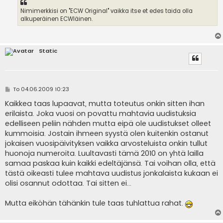
Nimimerkkisi on "ECW Original" vaikka itse et edes taida olla
alkuperäinen ECWläinen.
Static
V
To 04.06.2009 10:23
i
e
Kaikkea taas lupaavat, mutta toteutus onkin sitten ihan
s
erilaista. Joka vuosi on povattu mahtavia uudistuksia
t
i
edelliseen peliin nähden mutta eipä ole uudistukset olleet
kummoisia. Jostain ihmeen syystä olen kuitenkin ostanut
jokaisen vuosipäivityksen vaikka arvosteluista onkin tullut
huonoja numeroita. Luultavasti tämä 2010 on yhtä lailla
samaa paskaa kuin kaikki edeltäjänsä. Tai voihan olla, että
tästä oikeasti tulee mahtava uudistus jonkalaista kukaan ei
olisi osannut odottaa. Tai sitten ei...
Mutta eiköhän tähänkin tule taas tuhlattua rahat.