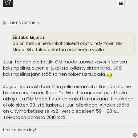
V
Ti 16.06.2009 16:41
i
e
s
Jäbä kirjoitti:
t
i
06 on minulle henkilökohtaisesti ollut viihdyttävin GM
Mode. Sitä tulee pelattua edelleenkin välillä.
Juuri tänään aloitettiin GM mode tuossa kaverin kanssa
kaksinpelinä. Siihen ei jukoliste kyllästy sitten ikinä.. Sillä
kaksinpelinä jännittää toinen toisensa tuloksia.
Ja juu.. Varmasti harkitsen pelin ostamista, kunhan lisäilee
hieman enemmän Road To Wrestlemaniaan pelattavia
ukkoja. Ja GM Mode tietenkin pakettiin mukaan! Hintakaan
ei ole sitten 09 :stä laskenut juuri ollenkaan. Ainakin täällä
on Citymarketissa se PS2 -versio edelleen 59 - 60 €..
Toivotaan parasta 2010 :stä..
Have a nice day!