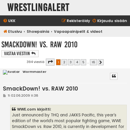
WrestlingAlert
UKK
Rekisteröidy
Kirjaudu sisään
Etusivu
Showpainia
Vapaapainipelit & videot
SmackDown! vs. RAW 2010
Vastaa Viestiin
Sivu
1
/
16
394 viestiä
1
2
3
4
5
…
16
Seuraava
Wormmaster
SmackDown! vs. RAW 2010
V
Ti 02.06.2009 11:38
i
e
s
WWE.com kirjoitti:
t
i
Just announced by THQ and JAKKS Pacific, this year’s
edition of the world’s most popular fighting game, WWE
SmackDown vs. Raw 2010, is currently in development for