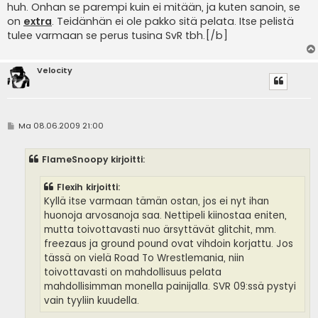
huh. Onhan se parempi kuin ei mitään, ja kuten sanoin, se
on
extra
. Teidänhän ei ole pakko sitä pelata. Itse pelistä
tulee varmaan se perus tusina SvR tbh.[/b]
Velocity
V
Ma 08.06.2009 21:00
i
e
s
FlameSnoopy kirjoitti:
t
i
Flexih kirjoitti:
Kyllä itse varmaan tämän ostan, jos ei nyt ihan
huonoja arvosanoja saa. Nettipeli kiinostaa eniten,
mutta toivottavasti nuo ärsyttävät glitchit, mm.
freezaus ja ground pound ovat vihdoin korjattu. Jos
tässä on vielä Road To Wrestlemania, niin
toivottavasti on mahdollisuus pelata
mahdollisimman monella painijalla. SVR 09:ssä pystyi
vain tyyliin kuudella.