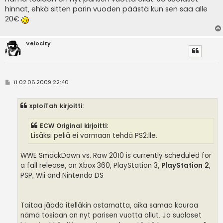
hinnat, ehkä sitten parin vuoden päästä kun sen saa alle
20€
Velocity
V
Ti 02.06.2009 22:40
i
e
s
xploiTah kirjoitti:
t
i
ECW Original kirjoitti:
Lisäksi peliä ei varmaan tehdä PS2:lle.
WWE SmackDown vs. Raw 2010 is currently scheduled for
a fall release, on Xbox 360, PlayStation 3,
PlayStation 2
,
PSP, Wii and Nintendo DS
Taitaa jäädä itelläkin ostamatta, aika samaa kauraa
nämä tosiaan on nyt parisen vuotta ollut. Ja suolaset