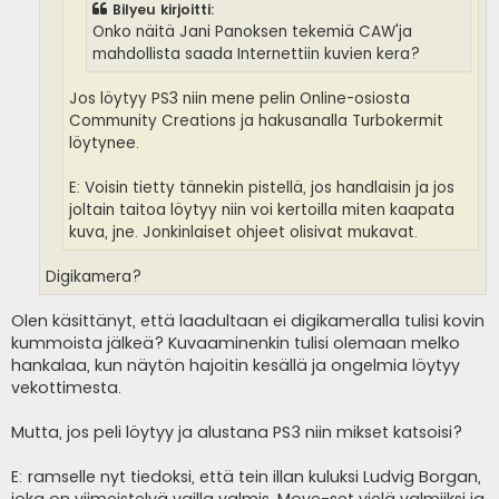
Bilyeu kirjoitti:
Onko näitä Jani Panoksen tekemiä CAW'ja
mahdollista saada Internettiin kuvien kera?
Jos löytyy PS3 niin mene pelin Online-osiosta
Community Creations ja hakusanalla Turbokermit
löytynee.
E: Voisin tietty tännekin pistellä, jos handlaisin ja jos
joltain taitoa löytyy niin voi kertoilla miten kaapata
kuva, jne. Jonkinlaiset ohjeet olisivat mukavat.
Digikamera?
Olen käsittänyt, että laadultaan ei digikameralla tulisi kovin
kummoista jälkeä? Kuvaaminenkin tulisi olemaan melko
hankalaa, kun näytön hajoitin kesällä ja ongelmia löytyy
vekottimesta.
Mutta, jos peli löytyy ja alustana PS3 niin mikset katsoisi?
E: ramselle nyt tiedoksi, että tein illan kuluksi Ludvig Borgan,