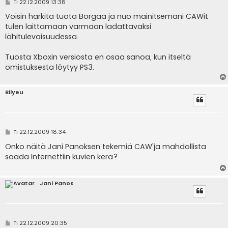
V
Ti 22.12.2009 13:38
i
e
Voisin harkita tuota Borgaa ja nuo mainitsemani CAWit
s
tulen laittamaan varmaan ladattavaksi
t
i
lähitulevaisuudessa.
Tuosta Xboxin versiosta en osaa sanoa, kun itseltä
omistuksesta löytyy PS3.
Bilyeu
V
Ti 22.12.2009 18:34
i
e
Onko näitä Jani Panoksen tekemiä CAW'ja mahdollista
s
saada Internettiin kuvien kera?
t
i
Jani Panos
V
Ti 22.12.2009 20:35