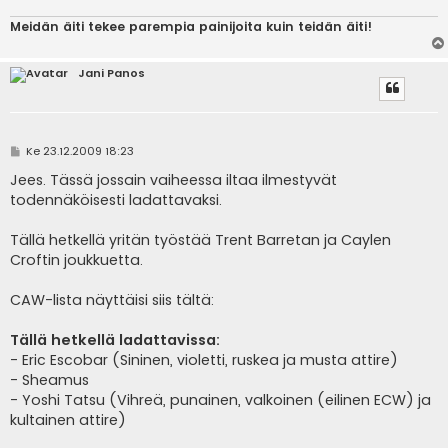
Meidän äiti tekee parempia painijoita kuin teidän äiti!
Jani Panos
V
Ke 23.12.2009 18:23
i
e
Jees. Tässä jossain vaiheessa iltaa ilmestyvät
s
todennäköisesti ladattavaksi.
t
i
Tällä hetkellä yritän työstää Trent Barretan ja Caylen
Croftin joukkuetta.
CAW-lista näyttäisi siis tältä:
Tällä hetkellä ladattavissa:
- Eric Escobar (Sininen, violetti, ruskea ja musta attire)
- Sheamus
- Yoshi Tatsu (Vihreä, punainen, valkoinen (eilinen ECW) ja
kultainen attire)