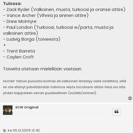
Tulossa:
- Zack Ryder (Valkoinen, musta, turkoosi ja oranssi attire)
- Vance Archer (Vihreä ja sininen attire)
- Drew McIntyre
- Paul London (Turkoosi, turkoosi w/parta, musta ja
valkoinen attire)
- Ludvig Borga (toiveesta)
+
- Trent Barreta
- Caylen Croft
Toiveita otetaan mielellään vastaan.
HUOM! Tatsun puvuista kolmas eli valkoinen ilmestyy vielä violettina, sillä
en ole ehtinyt päivittämään hahmoa. Myös Escobarin attire-lista voi olla
yhden kappaleen verran puutteellinen (violetti/sininen).
ECW Original
V
Ke 30.12.2009 12:42