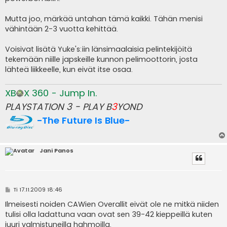
Mutta joo, märkää untahan tämä kaikki. Tähän menisi
vähintään 2-3 vuotta kehittää.
Voisivat lisätä Yuke's:iin länsimaalaisia pelintekijöitä
tekemään niille japskeille kunnon pelimoottorin, josta
lähteä liikkeelle, kun eivät itse osaa.
XB
X 360 - Jump In.
PLAYSTATION 3 - PLAY B
3
YOND
-The Future Is Blue-
Jani Panos
V
Ti 17.11.2009 18:46
i
e
Ilmeisesti noiden CAWien Overallit eivät ole ne mitkä niiden
s
tulisi olla ladattuna vaan ovat sen 39-42 kieppeillä kuten
t
i
juuri valmistuneilla hahmoilla.