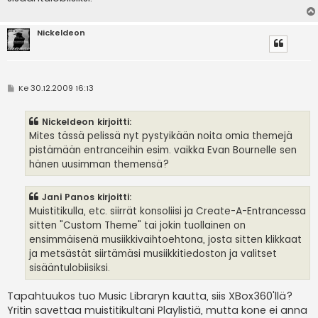
Nickeldeon
V
Ke 30.12.2009 16:13
i
e
s
Nickeldeon kirjoitti:
t
i
Mites tässä pelissä nyt pystyikään noita omia themejä
pistämään entranceihin esim. vaikka Evan Bournelle sen
hänen uusimman themensä?
Jani Panos kirjoitti:
Muistitikulla, etc. siirrät konsoliisi ja Create-A-Entrancessa
sitten "Custom Theme" tai jokin tuollainen on
ensimmäisenä musiikkivaihtoehtona, josta sitten klikkaat
ja metsästät siirtämäsi musiikkitiedoston ja valitset
sisääntulobiisiksi.
Tapahtuukos tuo Music Libraryn kautta, siis XBox360'llä?
Yritin savettaa muistitikultani Playlistiä, mutta kone ei anna