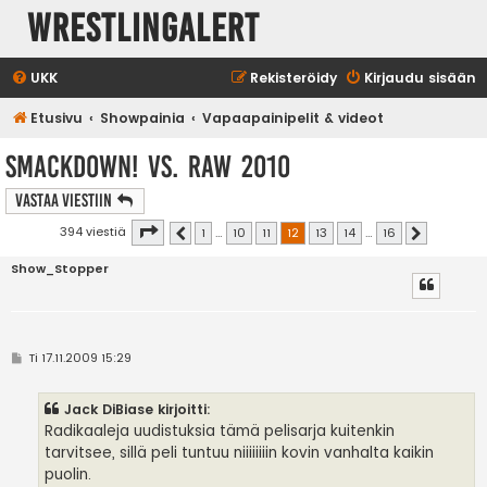
WrestlingAlert
UKK
Rekisteröidy
Kirjaudu sisään
Etusivu
Showpainia
Vapaapainipelit & videot
SmackDown! vs. RAW 2010
Vastaa Viestiin
Sivu
12
/
16
394 viestiä
1
…
10
11
12
13
14
…
16
Edellinen
Seuraava
Show_Stopper
V
Ti 17.11.2009 15:29
i
e
s
Jack DiBiase kirjoitti:
t
i
Radikaaleja uudistuksia tämä pelisarja kuitenkin
tarvitsee, sillä peli tuntuu niiiiiiiin kovin vanhalta kaikin
puolin.