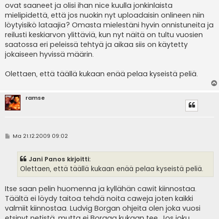
ovat saaneet ja olisi ihan nice kuulla jonkinlaista
mielipidettä, että jos nuokin nyt uploadaisin onlineen niin
löytyisikö lataajia? Omasta mielestäni hyvin onnistuneita ja
reilusti keskiarvon ylittäviä, kun nyt näitä on tultu vuosien
saatossa eri peleissä tehtyä ja aikaa siis on käytetty
jokaiseen hyvissä määrin.
Olettaen, että täällä kukaan enää pelaa kyseistä peliä.
ramse
V
Ma 21.12.2009 09:02
i
e
s
Jani Panos kirjoitti:
t
i
Olettaen, että täällä kukaan enää pelaa kyseistä peliä.
Itse saan pelin huomenna ja kyllähän cawit kiinnostaa.
Täältä ei löydy taitoa tehdä noita caweja joten kaikki
valmiit kiinnostaa. Ludvig Borgan ohjeita olen joka vuosi
etsinyt netistä, mutta ei Borgaa kukaan tee. Jos joku