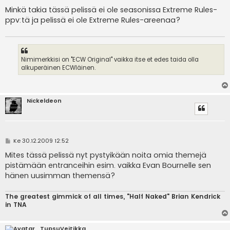
i
e
Minkä takia tässä pelissä ei ole seasonissa Extreme Rules-
s
ppv:tä ja pelissä ei ole Extreme Rules-areenaa?
t
i
Nimimerkkisi on "ECW Original" vaikka itse et edes taida olla
alkuperäinen ECWläinen.
Nickeldeon
V
Ke 30.12.2009 12:52
i
e
Mites tässä pelissä nyt pystyikään noita omia themejä
s
pistämään entranceihin esim. vaikka Evan Bournelle sen
t
i
hänen uusimman themensä?
The greatest gimmick of all times, "Half Naked" Brian Kendrick
in TNA
TupsuVeitikka