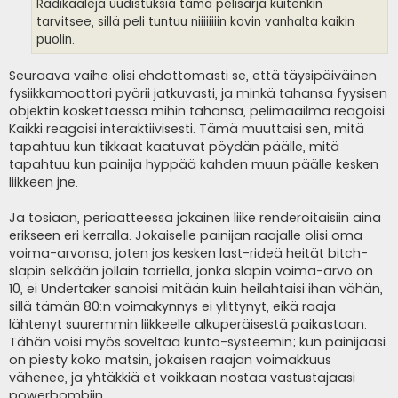
i
Radikaaleja uudistuksia tämä pelisarja kuitenkin
tarvitsee, sillä peli tuntuu niiiiiiiin kovin vanhalta kaikin
puolin.
Seuraava vaihe olisi ehdottomasti se, että täysipäiväinen
fysiikkamoottori pyörii jatkuvasti, ja minkä tahansa fyysisen
objektin koskettaessa mihin tahansa, pelimaailma reagoisi.
Kaikki reagoisi interaktiivisesti. Tämä muuttaisi sen, mitä
tapahtuu kun tikkaat kaatuvat pöydän päälle, mitä
tapahtuu kun painija hyppää kahden muun päälle kesken
liikkeen jne.
Ja tosiaan, periaatteessa jokainen liike renderoitaisiin aina
erikseen eri kerralla. Jokaiselle painijan raajalle olisi oma
voima-arvonsa, joten jos kesken last-rideä heität bitch-
slapin selkään jollain torriella, jonka slapin voima-arvo on
10, ei Undertaker sanoisi mitään kuin heilahtaisi ihan vähän,
sillä tämän 80:n voimakynnys ei ylittynyt, eikä raaja
lähtenyt suuremmin liikkeelle alkuperäisestä paikastaan.
Tähän voisi myös soveltaa kunto-systeemin; kun painijaasi
on piesty koko matsin, jokaisen raajan voimakkuus
vähenee, ja yhtäkkiä et voikkaan nostaa vastustajaasi
powerbombiin.