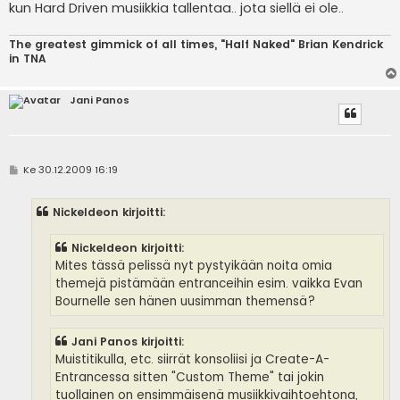
kun Hard Driven musiikkia tallentaa.. jota siellä ei ole..
The greatest gimmick of all times, "Half Naked" Brian Kendrick
in TNA
Jani Panos
V
Ke 30.12.2009 16:19
i
e
s
Nickeldeon kirjoitti:
t
i
Nickeldeon kirjoitti:
Mites tässä pelissä nyt pystyikään noita omia
themejä pistämään entranceihin esim. vaikka Evan
Bournelle sen hänen uusimman themensä?
Jani Panos kirjoitti:
Muistitikulla, etc. siirrät konsoliisi ja Create-A-
Entrancessa sitten "Custom Theme" tai jokin
tuollainen on ensimmäisenä musiikkivaihtoehtona,