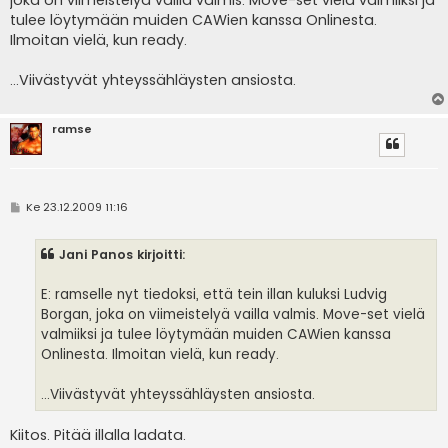
joka on viimeistelyä vailla valmis. Move-set vielä valmiiksi ja
tulee löytymään muiden CAWien kanssa Onlinesta.
Ilmoitan vielä, kun ready.
...Viivästyvät yhteyssähläysten ansiosta.
ramse
V
Ke 23.12.2009 11:16
i
e
s
Jani Panos kirjoitti:
t
i
E: ramselle nyt tiedoksi, että tein illan kuluksi Ludvig
Borgan, joka on viimeistelyä vailla valmis. Move-set vielä
valmiiksi ja tulee löytymään muiden CAWien kanssa
Onlinesta. Ilmoitan vielä, kun ready.
...Viivästyvät yhteyssähläysten ansiosta.
Kiitos. Pitää illalla ladata.