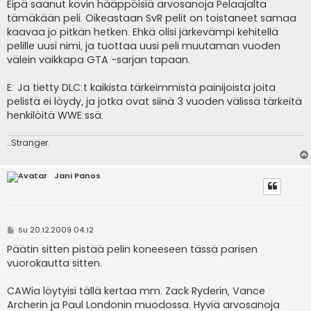
e
Eipä saanut kovin hääppöisiä arvosanoja Pelaajalta
s
tämäkään peli. Oikeastaan SvR pelit on toistaneet samaa
t
i
kaavaa jo pitkän hetken. Ehkä olisi järkevämpi kehitellä
pelille uusi nimi, ja tuottaa uusi peli muutaman vuoden
välein vaikkapa GTA -sarjan tapaan.
E: Ja tietty DLC:t kaikista tärkeimmistä painijoista joita
pelistä ei löydy, ja jotka ovat siinä 3 vuoden välissä tärkeitä
henkilöitä WWE:ssä.
..Stranger.
Jani Panos
V
Su 20.12.2009 04:12
i
e
Päätin sitten pistää pelin koneeseen tässä parisen
s
vuorokautta sitten.
t
i
CAWia löytyisi tällä kertaa mm. Zack Ryderin, Vance
Archerin ja Paul Londonin muodossa. Hyviä arvosanoja