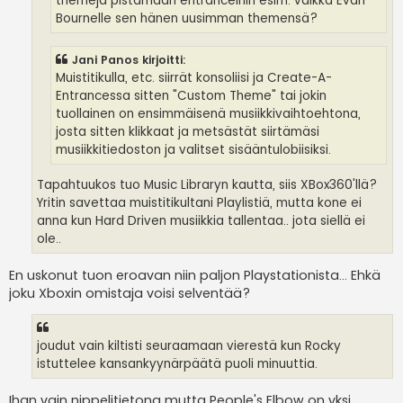
themejä pistämään entranceihin esim. vaikka Evan
Bournelle sen hänen uusimman themensä?
Jani Panos kirjoitti:
Muistitikulla, etc. siirrät konsoliisi ja Create-A-
Entrancessa sitten "Custom Theme" tai jokin
tuollainen on ensimmäisenä musiikkivaihtoehtona,
josta sitten klikkaat ja metsästät siirtämäsi
musiikkitiedoston ja valitset sisääntulobiisiksi.
Tapahtuukos tuo Music Libraryn kautta, siis XBox360'llä?
Yritin savettaa muistitikultani Playlistiä, mutta kone ei
anna kun Hard Driven musiikkia tallentaa.. jota siellä ei
ole..
En uskonut tuon eroavan niin paljon Playstationista... Ehkä
joku Xboxin omistaja voisi selventää?
joudut vain kiltisti seuraamaan vierestä kun Rocky
istuttelee kansankyynärpäätä puoli minuuttia.
Ihan vain nippelitietona mutta People's Elbow on yksi