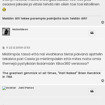
osaava jaksaisi ja viitsisi tehdä niin olisin tosi tosi kiitollinen.
Meidän äiti tekee parempia painijoita kuin teidän äiti!
Nickeldeon
V
Ti 22.12.2009 12:53
i
e
Miätimpäs tässä että näi vivahkana tiistai päivänä ajattelin
s
tekaista pari Cawia ja mietimpäskin että mites noita omia
t
i
themejä pystyikään lisäämään XBox360 versiossa?
The greatest gimmick of all times, "Half Naked" Brian Kendrick
in TNA
Jani Panos