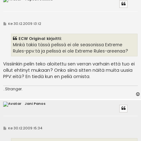
V
Ke 30.12.2009 13:12
i
e
s
ECW Original kirjoitti:
t
i
Minkä takia tässä pelissä ei ole seasonissa Extreme
Rules-ppv:tä ja pelissä ei ole Extreme Rules-areenaa?
Vissiinkin pelin teko aloitettu sen verran varhain että tuo ei
ollut ehtinyt mukaan? Onko siinä sitten näitä muita uusia
PPV:eitä? En tiedä kun en peliä omista.
..Stranger.
Jani Panos
V
Ke 30.12.2009 15:34
i
e
s