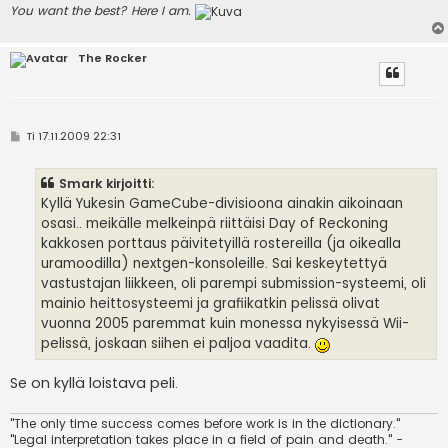
You want the best? Here I am.
The Rocker
V
Ti 17.11.2009 22:31
i
e
s
Smark kirjoitti:
t
i
Kyllä Yukesin GameCube-divisioona ainakin aikoinaan
osasi.. meikälle melkeinpä riittäisi Day of Reckoning
kakkosen porttaus päivitetyillä rostereilla (ja oikealla
uramoodilla) nextgen-konsoleille. Sai keskeytettyä
vastustajan liikkeen, oli parempi submission-systeemi, oli
mainio heittosysteemi ja grafiikatkin pelissä olivat
vuonna 2005 paremmat kuin monessa nykyisessä Wii-
pelissä, joskaan siihen ei paljoa vaadita.
Se on kyllä loistava peli.
"The only time success comes before work is in the dictionary."
"Legal interpretation takes place in a field of pain and death." -