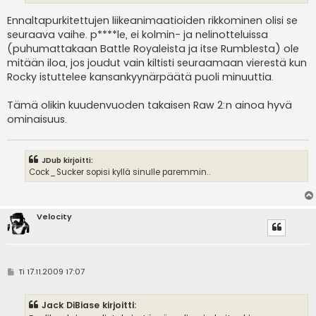
Ennaltapurkitettujen liikeanimaatioiden rikkominen olisi se
seuraava vaihe. p****le, ei kolmin- ja nelinotteluissa
(puhumattakaan Battle Royaleista ja itse Rumblesta) ole
mitään iloa, jos joudut vain kiltisti seuraamaan vierestä kun
Rocky istuttelee kansankyynärpäätä puoli minuuttia.
Tämä olikin kuudenvuoden takaisen Raw 2:n ainoa hyvä
ominaisuus.
JDub kirjoitti:
Cock_Sucker sopisi kyllä sinulle paremmin..
Velocity
V
Ti 17.11.2009 17:07
i
e
s
Jack DiBiase kirjoitti:
t