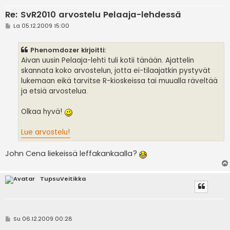
Re: SvR2010 arvostelu Pelaaja-lehdessä
V
La 05.12.2009 15:00
i
e
s
Phenomdozer kirjoitti:
t
i
Aivan uusin Pelaaja-lehti tuli kotii tänään. Ajattelin
skannata koko arvostelun, jotta ei-tilaajatkin pystyvät
lukemaan eikä tarvitse R-kioskeissa tai muualla räveltää
ja etsiä arvostelua.
Olkaa hyvä!
Lue arvostelu!
John Cena liekeissä leffakankaalla?
TupsuVeitikka
V
Su 06.12.2009 00:28
i