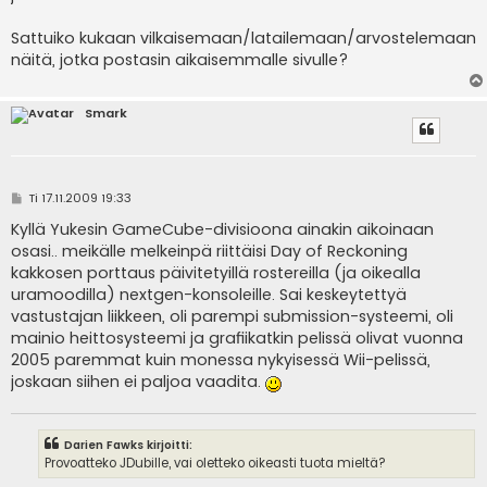
Sattuiko kukaan vilkaisemaan/latailemaan/arvostelemaan
näitä, jotka postasin aikaisemmalle sivulle?
Smark
V
Ti 17.11.2009 19:33
i
e
Kyllä Yukesin GameCube-divisioona ainakin aikoinaan
s
osasi.. meikälle melkeinpä riittäisi Day of Reckoning
t
i
kakkosen porttaus päivitetyillä rostereilla (ja oikealla
uramoodilla) nextgen-konsoleille. Sai keskeytettyä
vastustajan liikkeen, oli parempi submission-systeemi, oli
mainio heittosysteemi ja grafiikatkin pelissä olivat vuonna
2005 paremmat kuin monessa nykyisessä Wii-pelissä,
joskaan siihen ei paljoa vaadita.
Darien Fawks kirjoitti:
Provoatteko JDubille, vai oletteko oikeasti tuota mieltä?