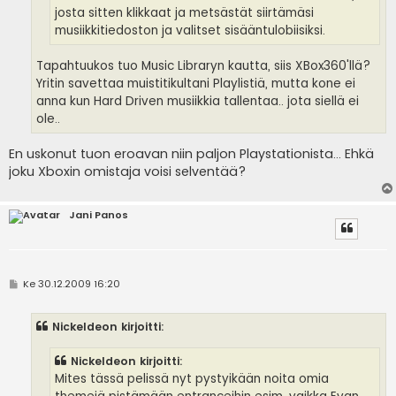
josta sitten klikkaat ja metsästät siirtämäsi
musiikkitiedoston ja valitset sisääntulobiisiksi.
Tapahtuukos tuo Music Libraryn kautta, siis XBox360'llä?
Yritin savettaa muistitikultani Playlistiä, mutta kone ei
anna kun Hard Driven musiikkia tallentaa.. jota siellä ei
ole..
En uskonut tuon eroavan niin paljon Playstationista... Ehkä
joku Xboxin omistaja voisi selventää?
Jani Panos
V
Ke 30.12.2009 16:20
i
e
s
Nickeldeon kirjoitti:
t
i
Nickeldeon kirjoitti:
Mites tässä pelissä nyt pystyikään noita omia