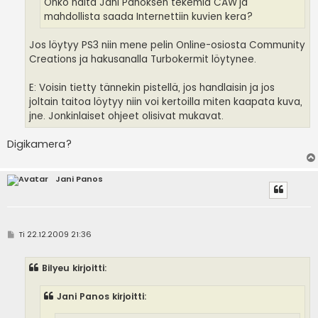
Onko näitä Jani Panoksen tekemiä CAW'ja
mahdollista saada Internettiin kuvien kera?
Jos löytyy PS3 niin mene pelin Online-osiosta Community
Creations ja hakusanalla Turbokermit löytynee.
E: Voisin tietty tännekin pistellä, jos handlaisin ja jos
joltain taitoa löytyy niin voi kertoilla miten kaapata kuva,
jne. Jonkinlaiset ohjeet olisivat mukavat.
Digikamera?
Jani Panos
V
Ti 22.12.2009 21:36
i
e
s
Bilyeu kirjoitti:
t
i
Jani Panos kirjoitti: