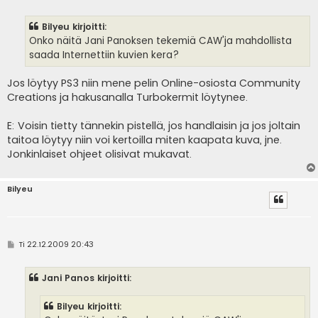
i
e
s
Bilyeu kirjoitti:
t
i
Onko näitä Jani Panoksen tekemiä CAW'ja mahdollista
saada Internettiin kuvien kera?
Jos löytyy PS3 niin mene pelin Online-osiosta Community
Creations ja hakusanalla Turbokermit löytynee.
E: Voisin tietty tännekin pistellä, jos handlaisin ja jos joltain
taitoa löytyy niin voi kertoilla miten kaapata kuva, jne.
Jonkinlaiset ohjeet olisivat mukavat.
Bilyeu
V
Ti 22.12.2009 20:43
i
e
s
Jani Panos kirjoitti:
t
i
Bilyeu kirjoitti: