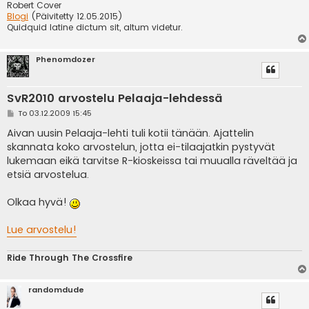
Robert Cover
Blogi
(Päivitetty 12.05.2015)
Quidquid latine dictum sit, altum videtur.
Phenomdozer
SvR2010 arvostelu Pelaaja-lehdessä
V
To 03.12.2009 15:45
i
e
Aivan uusin Pelaaja-lehti tuli kotii tänään. Ajattelin
s
skannata koko arvostelun, jotta ei-tilaajatkin pystyvät
t
i
lukemaan eikä tarvitse R-kioskeissa tai muualla räveltää ja
etsiä arvostelua.
Olkaa hyvä!
Lue arvostelu!
Ride Through The Crossfire
randomdude