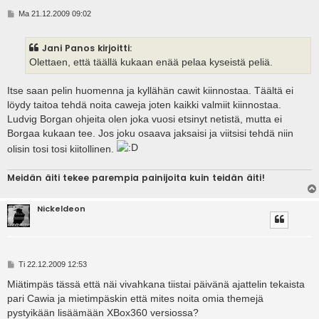
V
Ma 21.12.2009 09:02
i
e
s
Jani Panos kirjoitti:
t
i
Olettaen, että täällä kukaan enää pelaa kyseistä peliä.
Itse saan pelin huomenna ja kyllähän cawit kiinnostaa. Täältä ei
löydy taitoa tehdä noita caweja joten kaikki valmiit kiinnostaa.
Ludvig Borgan ohjeita olen joka vuosi etsinyt netistä, mutta ei
Borgaa kukaan tee. Jos joku osaava jaksaisi ja viitsisi tehdä niin
olisin tosi tosi kiitollinen.
Meidän äiti tekee parempia painijoita kuin teidän äiti!
Nickeldeon
V
Ti 22.12.2009 12:53
i
e
Miätimpäs tässä että näi vivahkana tiistai päivänä ajattelin tekaista
s
pari Cawia ja mietimpäskin että mites noita omia themejä
t
i
pystyikään lisäämään XBox360 versiossa?