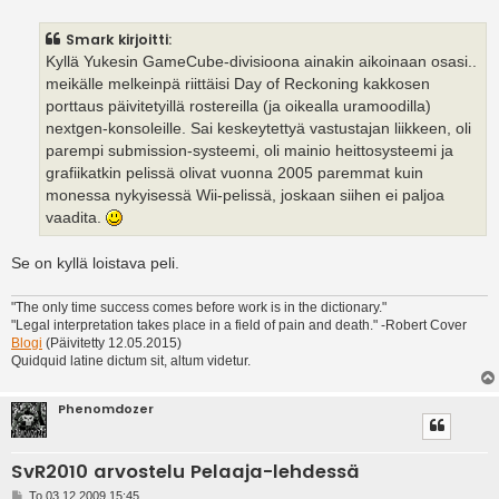
e
s
Smark kirjoitti:
t
i
Kyllä Yukesin GameCube-divisioona ainakin aikoinaan osasi..
meikälle melkeinpä riittäisi Day of Reckoning kakkosen
porttaus päivitetyillä rostereilla (ja oikealla uramoodilla)
nextgen-konsoleille. Sai keskeytettyä vastustajan liikkeen, oli
parempi submission-systeemi, oli mainio heittosysteemi ja
grafiikatkin pelissä olivat vuonna 2005 paremmat kuin
monessa nykyisessä Wii-pelissä, joskaan siihen ei paljoa
vaadita.
Se on kyllä loistava peli.
"The only time success comes before work is in the dictionary."
"Legal interpretation takes place in a field of pain and death." -Robert Cover
Blogi
(Päivitetty 12.05.2015)
Quidquid latine dictum sit, altum videtur.
Phenomdozer
SvR2010 arvostelu Pelaaja-lehdessä
V
To 03.12.2009 15:45