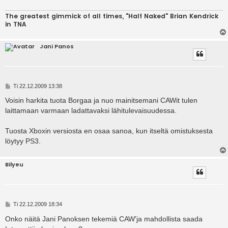
The greatest gimmick of all times, "Half Naked" Brian Kendrick
in TNA
Jani Panos
V
Ti 22.12.2009 13:38
i
e
Voisin harkita tuota Borgaa ja nuo mainitsemani CAWit tulen
s
laittamaan varmaan ladattavaksi lähitulevaisuudessa.
t
i
Tuosta Xboxin versiosta en osaa sanoa, kun itseltä omistuksesta
löytyy PS3.
Bilyeu
V
Ti 22.12.2009 18:34
i
e
Onko näitä Jani Panoksen tekemiä CAW'ja mahdollista saada
s