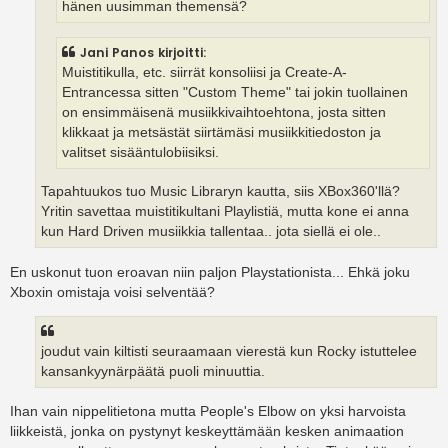
hänen uusimman themensä?
Jani Panos kirjoitti:
Muistitikulla, etc. siirrät konsoliisi ja Create-A-
Entrancessa sitten "Custom Theme" tai jokin tuollainen
on ensimmäisenä musiikkivaihtoehtona, josta sitten
klikkaat ja metsästät siirtämäsi musiikkitiedoston ja
valitset sisääntulobiisiksi.
Tapahtuukos tuo Music Libraryn kautta, siis XBox360'llä?
Yritin savettaa muistitikultani Playlistiä, mutta kone ei anna
kun Hard Driven musiikkia tallentaa.. jota siellä ei ole..
En uskonut tuon eroavan niin paljon Playstationista... Ehkä joku
Xboxin omistaja voisi selventää?
joudut vain kiltisti seuraamaan vierestä kun Rocky istuttelee
kansankyynärpäätä puoli minuuttia.
Ihan vain nippelitietona mutta People's Elbow on yksi harvoista
liikkeistä, jonka on pystynyt keskeyttämään kesken animaation