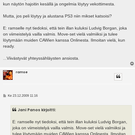
kun näytön hajoitin kesällä ja ongelmia löytyy vekottimesta.
Mutta, jos peli löytyy ja alustana PS3 niin mikset katsoisi?
E: ramselle nyt tiedoksi, että tein illan kuluksi Ludvig Borgan, joka
on viimeistelyä vailla valmis. Move-set vielä valmiiksi ja tulee
löytymään muiden CAWien kanssa Onlinesta. Ilmoitan vielä, kun
ready.
...Viivästyvät yhteyssähläysten ansiosta.
ramse
V
Ke 23.12.2009 11:16
i
e
s
Jani Panos kirjoitti:
t
i
E: ramselle nyt tiedoksi, että tein illan kuluksi Ludvig Borgan,
joka on viimeistelyä vailla valmis. Move-set vielä valmiiksi ja
tulee löytymään muiden CAWien kanssa Onlinesta. Ilmoitan