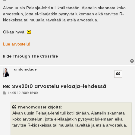
i
e
Aivan uusin Pelaaja-lehti tuli kotii tänään. Ajattelin skannata koko
s
arvostelun, jotta ei-tilaajatkin pystyvät lukemaan eikä tarvitse R-
t
i
kioskeissa tai muualla räveltää ja etsiä arvostelua.
Olkaa hyvä!
Lue arvostelu!
Ride Through The Crossfire
randomdude
Re: SvR2010 arvostelu Pelaaja-lehdessä
V
La 05.12.2009 15:00
i
e
s
Phenomdozer kirjoitti:
t
i
Aivan uusin Pelaaja-lehti tuli kotii tänään. Ajattelin skannata
koko arvostelun, jotta ei-tilaajatkin pystyvät lukemaan eikä
tarvitse R-kioskeissa tai muualla räveltää ja etsiä arvostelua.