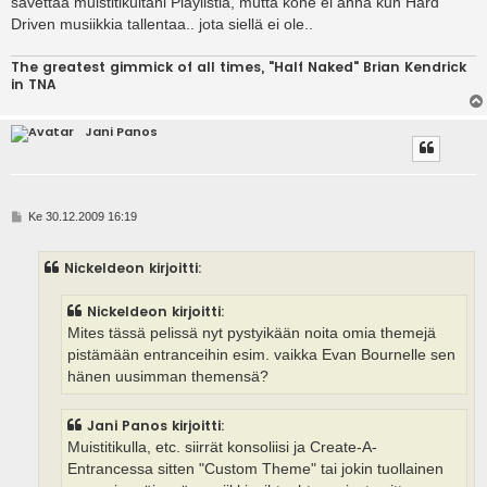
savettaa muistitikultani Playlistiä, mutta kone ei anna kun Hard
Driven musiikkia tallentaa.. jota siellä ei ole..
The greatest gimmick of all times, "Half Naked" Brian Kendrick
in TNA
Jani Panos
V
Ke 30.12.2009 16:19
i
e
s
Nickeldeon kirjoitti:
t
i
Nickeldeon kirjoitti:
Mites tässä pelissä nyt pystyikään noita omia themejä
pistämään entranceihin esim. vaikka Evan Bournelle sen
hänen uusimman themensä?
Jani Panos kirjoitti:
Muistitikulla, etc. siirrät konsoliisi ja Create-A-
Entrancessa sitten "Custom Theme" tai jokin tuollainen