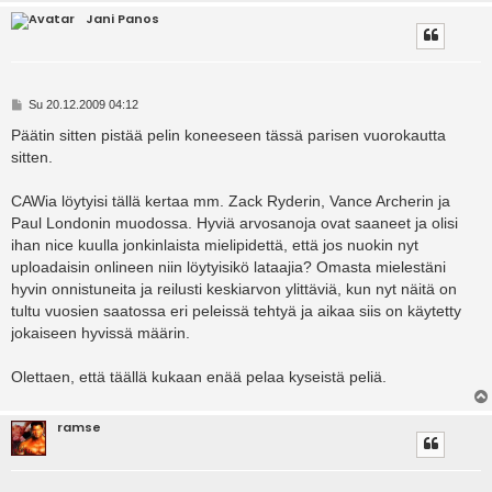
Jani Panos
V
Su 20.12.2009 04:12
i
e
Päätin sitten pistää pelin koneeseen tässä parisen vuorokautta
s
sitten.
t
i
CAWia löytyisi tällä kertaa mm. Zack Ryderin, Vance Archerin ja
Paul Londonin muodossa. Hyviä arvosanoja ovat saaneet ja olisi
ihan nice kuulla jonkinlaista mielipidettä, että jos nuokin nyt
uploadaisin onlineen niin löytyisikö lataajia? Omasta mielestäni
hyvin onnistuneita ja reilusti keskiarvon ylittäviä, kun nyt näitä on
tultu vuosien saatossa eri peleissä tehtyä ja aikaa siis on käytetty
jokaiseen hyvissä määrin.
Olettaen, että täällä kukaan enää pelaa kyseistä peliä.
ramse