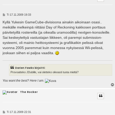
V
Ti 17.11.2009 19:33
i
e
Kyllä Yukesin GameCube-divisioona ainakin aikoinaan osasi..
s
meikälle melkeinpä riittäisi Day of Reckoning kakkosen porttaus
t
i
päivitetyillä rostereilla (ja oikealla uramoodilla) nextgen-konsoleille.
Sai keskeytettyä vastustajan liikkeen, oli parempi submission-
systeemi, oli mainio heittosysteemi ja grafiikatkin pelissä olivat
vuonna 2005 paremmat kuin monessa nykyisessä Wii-pelissä,
joskaan siihen ei paljoa vaadita.
Darien Fawks kirjoitti:
Provoatteko JDubille, vai oletteko oikeasti tuota mieltä?
You want the best? Here I am.
The Rocker
V
Ti 17.11.2009 22:31
i