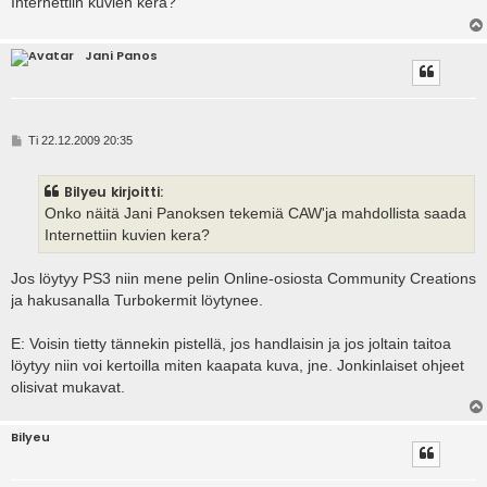
Internettiin kuvien kera?
t
i
Jani Panos
V
Ti 22.12.2009 20:35
i
e
s
Bilyeu kirjoitti:
t
i
Onko näitä Jani Panoksen tekemiä CAW'ja mahdollista saada
Internettiin kuvien kera?
Jos löytyy PS3 niin mene pelin Online-osiosta Community Creations
ja hakusanalla Turbokermit löytynee.
E: Voisin tietty tännekin pistellä, jos handlaisin ja jos joltain taitoa
löytyy niin voi kertoilla miten kaapata kuva, jne. Jonkinlaiset ohjeet
olisivat mukavat.
Bilyeu