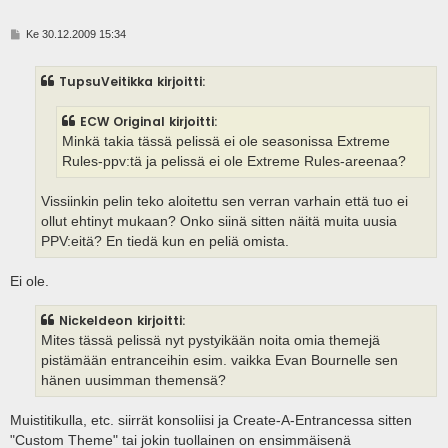
V
Ke 30.12.2009 15:34
i
e
s
TupsuVeitikka kirjoitti:
t
i
ECW Original kirjoitti:
Minkä takia tässä pelissä ei ole seasonissa Extreme
Rules-ppv:tä ja pelissä ei ole Extreme Rules-areenaa?
Vissiinkin pelin teko aloitettu sen verran varhain että tuo ei
ollut ehtinyt mukaan? Onko siinä sitten näitä muita uusia
PPV:eitä? En tiedä kun en peliä omista.
Ei ole.
Nickeldeon kirjoitti:
Mites tässä pelissä nyt pystyikään noita omia themejä
pistämään entranceihin esim. vaikka Evan Bournelle sen
hänen uusimman themensä?
Muistitikulla, etc. siirrät konsoliisi ja Create-A-Entrancessa sitten
"Custom Theme" tai jokin tuollainen on ensimmäisenä