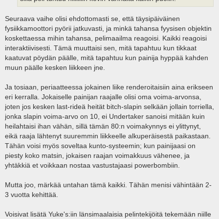
Seuraava vaihe olisi ehdottomasti se, että täysipäiväinen
fysiikkamoottori pyörii jatkuvasti, ja minkä tahansa fyysisen objektin
koskettaessa mihin tahansa, pelimaailma reagoisi. Kaikki reagoisi
interaktiivisesti. Tämä muuttaisi sen, mitä tapahtuu kun tikkaat
kaatuvat pöydän päälle, mitä tapahtuu kun painija hyppää kahden
muun päälle kesken liikkeen jne.
Ja tosiaan, periaatteessa jokainen liike renderoitaisiin aina erikseen
eri kerralla. Jokaiselle painijan raajalle olisi oma voima-arvonsa,
joten jos kesken last-rideä heität bitch-slapin selkään jollain torriella,
jonka slapin voima-arvo on 10, ei Undertaker sanoisi mitään kuin
heilahtaisi ihan vähän, sillä tämän 80:n voimakynnys ei ylittynyt,
eikä raaja lähtenyt suuremmin liikkeelle alkuperäisestä paikastaan.
Tähän voisi myös soveltaa kunto-systeemin; kun painijaasi on
piesty koko matsin, jokaisen raajan voimakkuus vähenee, ja
yhtäkkiä et voikkaan nostaa vastustajaasi powerbombiin.
Mutta joo, märkää untahan tämä kaikki. Tähän menisi vähintään 2-
3 vuotta kehittää.
Voisivat lisätä Yuke's:iin länsimaalaisia pelintekijöitä tekemään niille