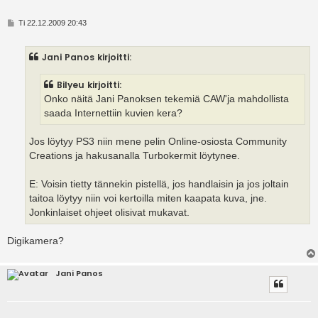
V
Ti 22.12.2009 20:43
i
e
s
Jani Panos kirjoitti:
t
i
Bilyeu kirjoitti:
Onko näitä Jani Panoksen tekemiä CAW'ja mahdollista
saada Internettiin kuvien kera?
Jos löytyy PS3 niin mene pelin Online-osiosta Community
Creations ja hakusanalla Turbokermit löytynee.
E: Voisin tietty tännekin pistellä, jos handlaisin ja jos joltain
taitoa löytyy niin voi kertoilla miten kaapata kuva, jne.
Jonkinlaiset ohjeet olisivat mukavat.
Digikamera?
Jani Panos