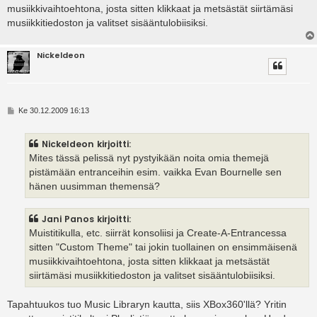
musiikkivaihtoehtona, josta sitten klikkaat ja metsästät siirtämäsi
musiikkitiedoston ja valitset sisääntulobiisiksi.
Nickeldeon
V
Ke 30.12.2009 16:13
i
e
s
Nickeldeon kirjoitti:
t
i
Mites tässä pelissä nyt pystyikään noita omia themejä
pistämään entranceihin esim. vaikka Evan Bournelle sen
hänen uusimman themensä?
Jani Panos kirjoitti:
Muistitikulla, etc. siirrät konsoliisi ja Create-A-Entrancessa
sitten "Custom Theme" tai jokin tuollainen on ensimmäisenä
musiikkivaihtoehtona, josta sitten klikkaat ja metsästät
siirtämäsi musiikkitiedoston ja valitset sisääntulobiisiksi.
Tapahtuukos tuo Music Libraryn kautta, siis XBox360'llä? Yritin