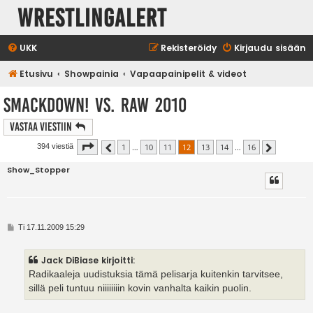
WrestlingAlert
UKK
Rekisteröidy
Kirjaudu sisään
Etusivu
Showpainia
Vapaapainipelit & videot
SmackDown! vs. RAW 2010
Vastaa Viestiin
Sivu
12
/
16
1
…
10
11
12
13
14
…
16
394 viestiä
Edellinen
Seuraava
Show_Stopper
V
Ti 17.11.2009 15:29
i
e
s
Jack DiBiase kirjoitti:
t
i
Radikaaleja uudistuksia tämä pelisarja kuitenkin tarvitsee,
sillä peli tuntuu niiiiiiiin kovin vanhalta kaikin puolin.