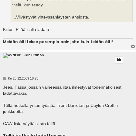
vielä, kun ready.
...Viivästyvät yhteyssähläysten ansiosta.
Kiitos. Pitää illalla ladata.
Meidän äiti tekee parempia painijoita kuin teidän äiti!
Jani Panos
V
Ke 23.12.2009 18:23
i
e
Jees. Tässä jossain vaiheessa iltaa ilmestyvät todennäköisesti
s
ladattavaksi.
t
i
Tällä hetkellä yritän työstää Trent Barretan ja Caylen Croftin
joukkuetta.
CAW-lista näyttäisi siis tältä:
Tällä hetkellä ladattavissa: