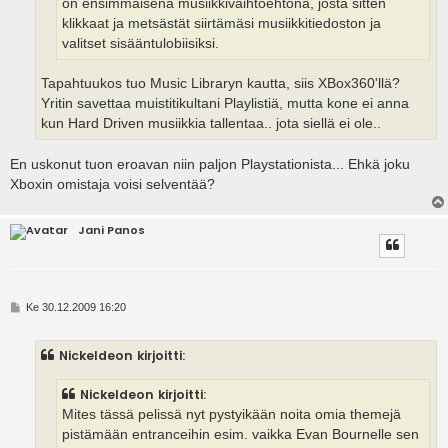
on ensimmäisenä musiikkivaihtoehtona, josta sitten
klikkaat ja metsästät siirtämäsi musiikkitiedoston ja
valitset sisääntulobiisiksi.
Tapahtuukos tuo Music Libraryn kautta, siis XBox360'llä?
Yritin savettaa muistitikultani Playlistiä, mutta kone ei anna
kun Hard Driven musiikkia tallentaa.. jota siellä ei ole..
En uskonut tuon eroavan niin paljon Playstationista... Ehkä joku
Xboxin omistaja voisi selventää?
Jani Panos
V
Ke 30.12.2009 16:20
i
e
s
Nickeldeon kirjoitti:
t
i
Nickeldeon kirjoitti:
Mites tässä pelissä nyt pystyikään noita omia themejä
pistämään entranceihin esim. vaikka Evan Bournelle sen