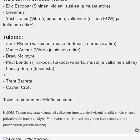
- Eric Escobar (Sininen, violetti, ruskea ja musta attire)
- Sheamus
- Yoshi Tatsu (Vihreä, punainen, valkoinen (eilinen ECW) ja
kultainen attire)
Tulossa:
- Zack Ryder (Valkoinen, musta, turkoosi ja oranssi attire)
- Vance Archer (Vihreä ja sininen attire)
- Drew McIntyre
- Paul London (Turkoosi, turkoosi w/parta, musta ja valkoinen attire)
- Ludvig Borga (toiveesta)
+
- Trent Barreta
- Caylen Croft
Toiveita otetaan mielellään vastaan.
HUOM! Tatsun puvuista kolmas eli valkoinen ilmestyy vielä violettina, sillä en ole ehtinyt
päivittämään hahmoa. Myös Escobarin attire-lista voi olla yhden kappaleen verran
puutteellinen (violetti/sininen).
ECW Original