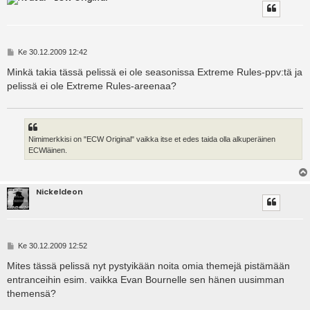
V
Ke 30.12.2009 12:42
i
e
Minkä takia tässä pelissä ei ole seasonissa Extreme Rules-ppv:tä ja
s
pelissä ei ole Extreme Rules-areenaa?
t
i
Nimimerkkisi on "ECW Original" vaikka itse et edes taida olla alkuperäinen
ECWläinen.
Nickeldeon
V
Ke 30.12.2009 12:52
i
e
Mites tässä pelissä nyt pystyikään noita omia themejä pistämään
s
entranceihin esim. vaikka Evan Bournelle sen hänen uusimman
t
i
themensä?