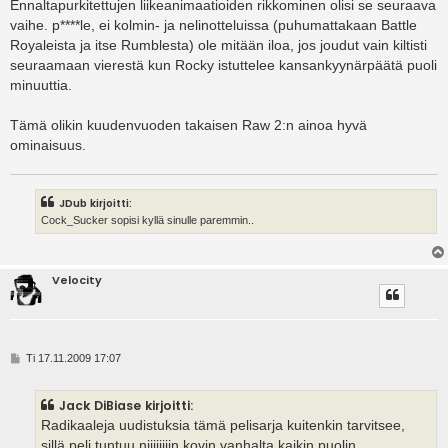
Ennaltapurkitettujen liikeanimaatioiden rikkominen olisi se seuraava
vaihe. p****le, ei kolmin- ja nelinotteluissa (puhumattakaan Battle
Royaleista ja itse Rumblesta) ole mitään iloa, jos joudut vain kiltisti
seuraamaan vierestä kun Rocky istuttelee kansankyynärpäätä puoli
minuuttia.
Tämä olikin kuudenvuoden takaisen Raw 2:n ainoa hyvä
ominaisuus.
JDub kirjoitti:
Cock_Sucker sopisi kyllä sinulle paremmin..
Velocity
V
Ti 17.11.2009 17:07
i
e
s
Jack DiBiase kirjoitti:
t
i
Radikaaleja uudistuksia tämä pelisarja kuitenkin tarvitsee,
sillä peli tuntuu niiiiiiiin kovin vanhalta kaikin puolin.