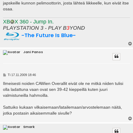
japskeille kunnon pelimoottorin, josta lähteä liikkeelle, kun eivät itse
osaa.
XB
X 360 - Jump In.
PLAYSTATION 3 - PLAY B
3
YOND
-The Future Is Blue-
Jani Panos
V
Ti 17.11.2009 18:46
i
e
Ilmeisesti noiden CAWien Overallit eivät ole ne mitkä niiden tulisi
s
olla ladattuna vaan ovat sen 39-42 kieppeillä kuten juuri
t
i
valmistuneilla hahmoilla.
Sattuiko kukaan vilkaisemaan/latailemaan/arvostelemaan näitä,
jotka postasin aikaisemmalle sivulle?
Smark