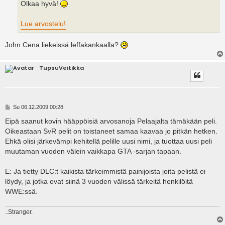
Olkaa hyvä!
Lue arvostelu!
John Cena liekeissä leffakankaalla?
TupsuVeitikka
V
Su 06.12.2009 00:28
i
e
Eipä saanut kovin hääppöisiä arvosanoja Pelaajalta tämäkään peli.
s
Oikeastaan SvR pelit on toistaneet samaa kaavaa jo pitkän hetken.
t
i
Ehkä olisi järkevämpi kehitellä pelille uusi nimi, ja tuottaa uusi peli
muutaman vuoden välein vaikkapa GTA -sarjan tapaan.
E: Ja tietty DLC:t kaikista tärkeimmistä painijoista joita pelistä ei
löydy, ja jotka ovat siinä 3 vuoden välissä tärkeitä henkilöitä
WWE:ssä.
..Stranger.