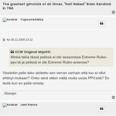
The greatest gimmick of all times, "Half Naked" Brian Kendrick
in TNA
TupsuVeitikka
V
Ke 30.12.2009 13:12
i
e
s
ECW Original kirjoitti:
t
i
Minkä takia tässä pelissä ei ole seasonissa Extreme Rules-
ppv:tä ja pelissä ei ole Extreme Rules-areenaa?
Vissiinkin pelin teko aloitettu sen verran varhain että tuo ei ollut
ehtinyt mukaan? Onko siinä sitten näitä muita uusia PPV:eitä? En
tiedä kun en peliä omista.
..Stranger.
Jani Panos