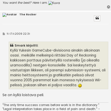
You want the best? Here I am.
The Rocker
V
Ti 17.11.2009 22:31
i
e
s
Smark kirjoitti:
t
i
Kyllä Yukesin GameCube-divisioona ainakin aikoinaan
osasi.. meikälle melkeinpä riittäisi Day of Reckoning
kakkosen porttaus päivitetyillä rostereilla (ja oikealla
uramoodilla) nextgen-konsoleille. Sai keskeytettyä
vastustajan liikkeen, oli parempi submission-systeemi, oli
mainio heittosysteemi ja grafiikatkin pelissä olivat
vuonna 2005 paremmat kuin monessa nykyisessä Wii-
pelissä, joskaan siihen ei paljoa vaadita.
Se on kyllä loistava peli.
"The only time success comes before work is in the dictionary."
"Legal interpretation takes place in a field of pain and death." -