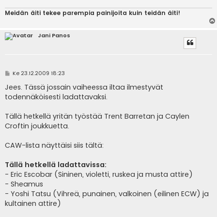
Meidän äiti tekee parempia painijoita kuin teidän äiti!
Jani Panos
V
Ke 23.12.2009 18:23
i
e
Jees. Tässä jossain vaiheessa iltaa ilmestyvät
s
todennäköisesti ladattavaksi.
t
i
Tällä hetkellä yritän työstää Trent Barretan ja Caylen
Croftin joukkuetta.
CAW-lista näyttäisi siis tältä:
Tällä hetkellä ladattavissa:
- Eric Escobar (Sininen, violetti, ruskea ja musta attire)
- Sheamus
- Yoshi Tatsu (Vihreä, punainen, valkoinen (eilinen ECW) ja
kultainen attire)