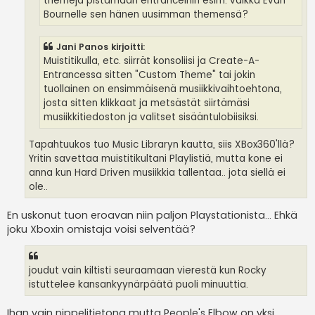
themejä pistämään entranceihin esim. vaikka Evan
Bournelle sen hänen uusimman themensä?
Jani Panos kirjoitti:
Muistitikulla, etc. siirrät konsoliisi ja Create-A-
Entrancessa sitten "Custom Theme" tai jokin
tuollainen on ensimmäisenä musiikkivaihtoehtona,
josta sitten klikkaat ja metsästät siirtämäsi
musiikkitiedoston ja valitset sisääntulobiisiksi.
Tapahtuukos tuo Music Libraryn kautta, siis XBox360'llä?
Yritin savettaa muistitikultani Playlistiä, mutta kone ei
anna kun Hard Driven musiikkia tallentaa.. jota siellä ei
ole..
En uskonut tuon eroavan niin paljon Playstationista... Ehkä
joku Xboxin omistaja voisi selventää?
joudut vain kiltisti seuraamaan vierestä kun Rocky
istuttelee kansankyynärpäätä puoli minuuttia.
Ihan vain nippelitietona mutta People's Elbow on yksi