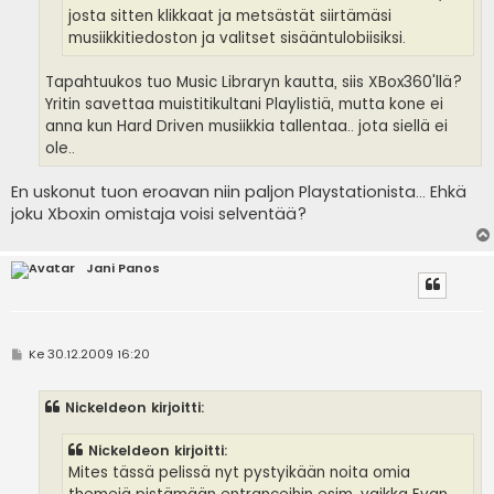
josta sitten klikkaat ja metsästät siirtämäsi
musiikkitiedoston ja valitset sisääntulobiisiksi.
Tapahtuukos tuo Music Libraryn kautta, siis XBox360'llä?
Yritin savettaa muistitikultani Playlistiä, mutta kone ei
anna kun Hard Driven musiikkia tallentaa.. jota siellä ei
ole..
En uskonut tuon eroavan niin paljon Playstationista... Ehkä
joku Xboxin omistaja voisi selventää?
Jani Panos
V
Ke 30.12.2009 16:20
i
e
s
Nickeldeon kirjoitti:
t
i
Nickeldeon kirjoitti:
Mites tässä pelissä nyt pystyikään noita omia