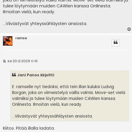
joka on viimeistelyä vailla valmis. Move-set vielä valmiiksi ja
tulee löytymään muiden CAWien kanssa Onlinesta.
Ilmoitan vielä, kun ready.
...Viivästyvät yhteyssähläysten ansiosta.
ramse
V
Ke 23.12.2009 11:16
i
e
s
Jani Panos kirjoitti:
t
i
E: ramselle nyt tiedoksi, että tein illan kuluksi Ludvig
Borgan, joka on viimeistelyä vailla valmis. Move-set vielä
valmiiksi ja tulee löytymään muiden CAWien kanssa
Onlinesta. Ilmoitan vielä, kun ready.
...Viivästyvät yhteyssähläysten ansiosta.
Kiitos. Pitää illalla ladata.