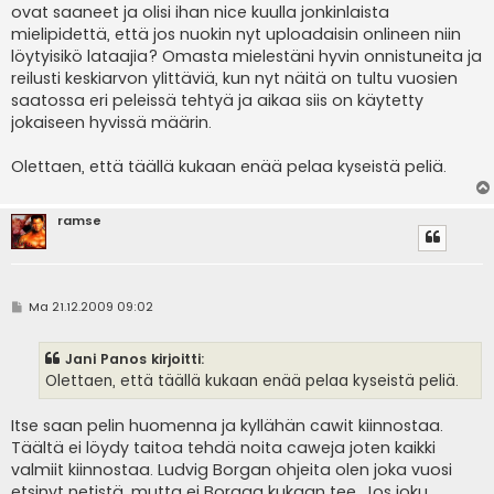
ovat saaneet ja olisi ihan nice kuulla jonkinlaista
mielipidettä, että jos nuokin nyt uploadaisin onlineen niin
löytyisikö lataajia? Omasta mielestäni hyvin onnistuneita ja
reilusti keskiarvon ylittäviä, kun nyt näitä on tultu vuosien
saatossa eri peleissä tehtyä ja aikaa siis on käytetty
jokaiseen hyvissä määrin.
Olettaen, että täällä kukaan enää pelaa kyseistä peliä.
ramse
V
Ma 21.12.2009 09:02
i
e
s
Jani Panos kirjoitti:
t
i
Olettaen, että täällä kukaan enää pelaa kyseistä peliä.
Itse saan pelin huomenna ja kyllähän cawit kiinnostaa.
Täältä ei löydy taitoa tehdä noita caweja joten kaikki
valmiit kiinnostaa. Ludvig Borgan ohjeita olen joka vuosi
etsinyt netistä, mutta ei Borgaa kukaan tee. Jos joku