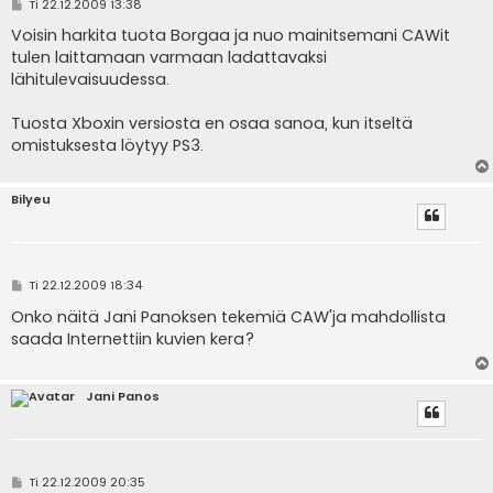
V
Ti 22.12.2009 13:38
i
e
Voisin harkita tuota Borgaa ja nuo mainitsemani CAWit
s
tulen laittamaan varmaan ladattavaksi
t
i
lähitulevaisuudessa.
Tuosta Xboxin versiosta en osaa sanoa, kun itseltä
omistuksesta löytyy PS3.
Bilyeu
V
Ti 22.12.2009 18:34
i
e
Onko näitä Jani Panoksen tekemiä CAW'ja mahdollista
s
saada Internettiin kuvien kera?
t
i
Jani Panos
V
Ti 22.12.2009 20:35