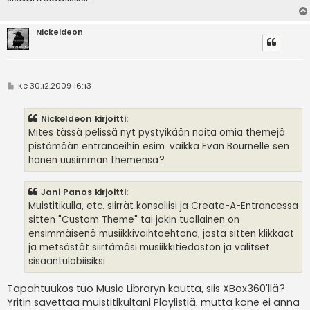
Nickeldeon
V
Ke 30.12.2009 16:13
i
e
s
Nickeldeon kirjoitti:
t
i
Mites tässä pelissä nyt pystyikään noita omia themejä
pistämään entranceihin esim. vaikka Evan Bournelle sen
hänen uusimman themensä?
Jani Panos kirjoitti:
Muistitikulla, etc. siirrät konsoliisi ja Create-A-Entrancessa
sitten "Custom Theme" tai jokin tuollainen on
ensimmäisenä musiikkivaihtoehtona, josta sitten klikkaat
ja metsästät siirtämäsi musiikkitiedoston ja valitset
sisääntulobiisiksi.
Tapahtuukos tuo Music Libraryn kautta, siis XBox360'llä?
Yritin savettaa muistitikultani Playlistiä, mutta kone ei anna