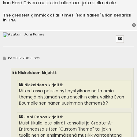
kun Hard Driven musiikkia tallentaa.. jota siellä ei ole..
The greatest gimmick of all times, "Half Naked" Brian Kendrick
in TNA
Jani Panos
V
Ke 30.12.2009 16:19
i
e
s
Nickeldeon kirjoitti:
t
i
Nickeldeon kirjoitti:
Mites tässä pelissä nyt pystyikään noita omia
themejä pistämään entranceihin esim. vaikka Evan
Bournelle sen hänen uusimman themensä?
Jani Panos kirjoitti:
Muistitikulla, etc. siirrät konsoliisi ja Create-A-
Entrancessa sitten "Custom Theme" tai jokin
tuollainen on ensimmäisenä musiikkivaihtoehtona,