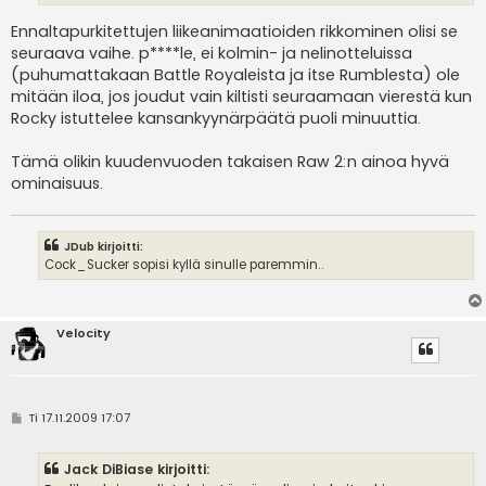
Ennaltapurkitettujen liikeanimaatioiden rikkominen olisi se
seuraava vaihe. p****le, ei kolmin- ja nelinotteluissa
(puhumattakaan Battle Royaleista ja itse Rumblesta) ole
mitään iloa, jos joudut vain kiltisti seuraamaan vierestä kun
Rocky istuttelee kansankyynärpäätä puoli minuuttia.
Tämä olikin kuudenvuoden takaisen Raw 2:n ainoa hyvä
ominaisuus.
JDub kirjoitti:
Cock_Sucker sopisi kyllä sinulle paremmin..
Velocity
V
Ti 17.11.2009 17:07
i
e
s
Jack DiBiase kirjoitti:
t