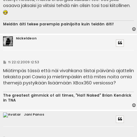
osaava jaksaisi ja viitsisi tehdä niin olisin tosi tosi kiitollinen.
Meidän äiti tekee parempia painijoita kuin teidän äiti!
Nickeldeon
V
Ti 22.12.2009 12:53
i
e
Miätimpäs tässä että näi vivahkana tiistai päivänä ajattelin
s
tekaista pari Cawia ja mietimpäskin että mites noita omia
t
i
themejä pystyikään lisäämään XBox360 versiossa?
The greatest gimmick of all times, "Half Naked" Brian Kendrick
in TNA
Jani Panos