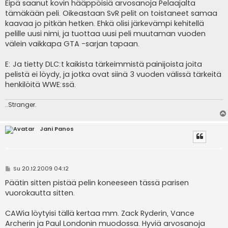
e
Eipä saanut kovin hääppöisiä arvosanoja Pelaajalta
s
tämäkään peli. Oikeastaan SvR pelit on toistaneet samaa
t
i
kaavaa jo pitkän hetken. Ehkä olisi järkevämpi kehitellä
pelille uusi nimi, ja tuottaa uusi peli muutaman vuoden
välein vaikkapa GTA -sarjan tapaan.
E: Ja tietty DLC:t kaikista tärkeimmistä painijoista joita
pelistä ei löydy, ja jotka ovat siinä 3 vuoden välissä tärkeitä
henkilöitä WWE:ssä.
..Stranger.
Jani Panos
V
Su 20.12.2009 04:12
i
e
Päätin sitten pistää pelin koneeseen tässä parisen
s
vuorokautta sitten.
t
i
CAWia löytyisi tällä kertaa mm. Zack Ryderin, Vance
Archerin ja Paul Londonin muodossa. Hyviä arvosanoja