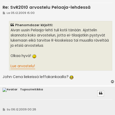
Re: SvR2010 arvostelu Pelaaja-lehdessä
V
La 05.12.2009 15:00
i
e
s
Phenomdozer kirjoitti:
t
i
Aivan uusin Pelaaja-lehti tuli kotii tänään. Ajattelin
skannata koko arvostelun, jotta ei-tilaajatkin pystyvät
lukemaan eikä tarvitse R-kioskeissa tai muualla räveltää
ja etsiä arvostelua.
Olkaa hyvä!
Lue arvostelu!
John Cena liekeissä leffakankaalla?
TupsuVeitikka
V
Su 06.12.2009 00:28
i