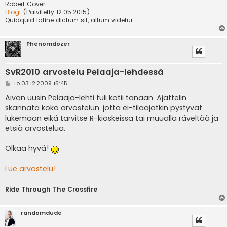
Robert Cover
Blogi
(Päivitetty 12.05.2015)
Quidquid latine dictum sit, altum videtur.
Phenomdozer
SvR2010 arvostelu Pelaaja-lehdessä
V
To 03.12.2009 15:45
i
e
Aivan uusin Pelaaja-lehti tuli kotii tänään. Ajattelin
s
skannata koko arvostelun, jotta ei-tilaajatkin pystyvät
t
i
lukemaan eikä tarvitse R-kioskeissa tai muualla räveltää ja
etsiä arvostelua.
Olkaa hyvä!
Lue arvostelu!
Ride Through The Crossfire
randomdude