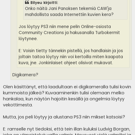
Bilyeu kirjoitti:
Onko näitä Jani Panoksen tekemiä CAW'ja
mahdollista saada Internettiin kuvien kera?
Jos löytyy PS3 niin mene pelin Online-osiosta
Community Creations ja hakusanalla Turbokermit
löytynee.
E: Voisin tietty tännekin pistellä, jos handlaisin ja jos
joltain taitoa löytyy niin voi kertoilla miten kaapata
kuva, jne. Jonkinlaiset ohjeet olisivat mukavat.
Digikamera?
Olen käsittänyt, että laadultaan ei digikameralla tulisi kovin
kummoista jälkeä? Kuvaaminenkin tulisi olemaan melko
hankalaa, kun näytön hajoitin kesällä ja ongelmia löytyy
vekottimesta.
Mutta, jos peli löytyy ja alustana PS3 niin mikset katsoisi?
E: ramselle nyt tiedoksi, että tein illan kuluksi Ludvig Borgan,