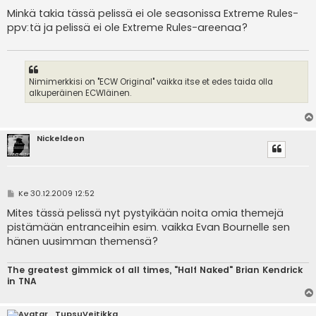
i
e
Minkä takia tässä pelissä ei ole seasonissa Extreme Rules-
s
ppv:tä ja pelissä ei ole Extreme Rules-areenaa?
t
i
Nimimerkkisi on "ECW Original" vaikka itse et edes taida olla
alkuperäinen ECWläinen.
Nickeldeon
V
Ke 30.12.2009 12:52
i
e
Mites tässä pelissä nyt pystyikään noita omia themejä
s
pistämään entranceihin esim. vaikka Evan Bournelle sen
t
i
hänen uusimman themensä?
The greatest gimmick of all times, "Half Naked" Brian Kendrick
in TNA
TupsuVeitikka