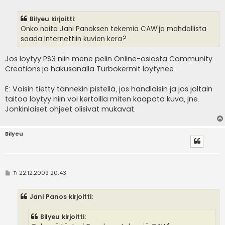
i
e
s
Bilyeu kirjoitti:
t
i
Onko näitä Jani Panoksen tekemiä CAW'ja mahdollista
saada Internettiin kuvien kera?
Jos löytyy PS3 niin mene pelin Online-osiosta Community
Creations ja hakusanalla Turbokermit löytynee.
E: Voisin tietty tännekin pistellä, jos handlaisin ja jos joltain
taitoa löytyy niin voi kertoilla miten kaapata kuva, jne.
Jonkinlaiset ohjeet olisivat mukavat.
Bilyeu
V
Ti 22.12.2009 20:43
i
e
s
Jani Panos kirjoitti:
t
i
Bilyeu kirjoitti: