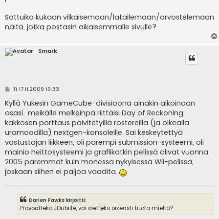
Sattuiko kukaan vilkaisemaan/latailemaan/arvostelemaan
näitä, jotka postasin aikaisemmalle sivulle?
Smark
V
Ti 17.11.2009 19:33
i
e
Kyllä Yukesin GameCube-divisioona ainakin aikoinaan
s
osasi.. meikälle melkeinpä riittäisi Day of Reckoning
t
i
kakkosen porttaus päivitetyillä rostereilla (ja oikealla
uramoodilla) nextgen-konsoleille. Sai keskeytettyä
vastustajan liikkeen, oli parempi submission-systeemi, oli
mainio heittosysteemi ja grafiikatkin pelissä olivat vuonna
2005 paremmat kuin monessa nykyisessä Wii-pelissä,
joskaan siihen ei paljoa vaadita.
Darien Fawks kirjoitti:
Provoatteko JDubille, vai oletteko oikeasti tuota mieltä?