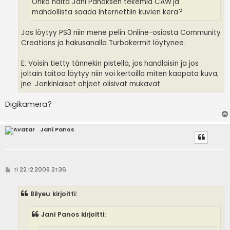
Onko näitä Jani Panoksen tekemiä CAW'ja
mahdollista saada Internettiin kuvien kera?
Jos löytyy PS3 niin mene pelin Online-osiosta Community
Creations ja hakusanalla Turbokermit löytynee.
E: Voisin tietty tännekin pistellä, jos handlaisin ja jos
joltain taitoa löytyy niin voi kertoilla miten kaapata kuva,
jne. Jonkinlaiset ohjeet olisivat mukavat.
Digikamera?
Jani Panos
V
Ti 22.12.2009 21:36
i
e
s
Bilyeu kirjoitti:
t
i
Jani Panos kirjoitti: