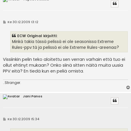
V
Ke 30.12.2009 13:12
i
e
s
ECW Original kirjoitti:
t
i
Minkä takia tässä pelissä ei ole seasonissa Extreme
Rules-ppv:tä ja pelissä ei ole Extreme Rules-areenaa?
Vissiinkin pelin teko aloitettu sen verran varhain että tuo ei
ollut ehtinyt mukaan? Onko siinä sitten näitä muita uusia
PPV:eitä? En tiedä kun en peliä omista.
..Stranger.
Jani Panos
V
Ke 30.12.2009 15:34
i
e
s