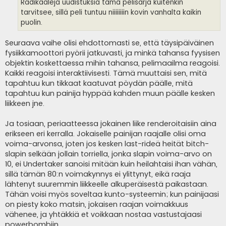
i
Radikaaleja uudistuksia tämä pelisarja kuitenkin
tarvitsee, sillä peli tuntuu niiiiiiiin kovin vanhalta kaikin
puolin.
Seuraava vaihe olisi ehdottomasti se, että täysipäiväinen
fysiikkamoottori pyörii jatkuvasti, ja minkä tahansa fyysisen
objektin koskettaessa mihin tahansa, pelimaailma reagoisi.
Kaikki reagoisi interaktiivisesti. Tämä muuttaisi sen, mitä
tapahtuu kun tikkaat kaatuvat pöydän päälle, mitä
tapahtuu kun painija hyppää kahden muun päälle kesken
liikkeen jne.
Ja tosiaan, periaatteessa jokainen liike renderoitaisiin aina
erikseen eri kerralla. Jokaiselle painijan raajalle olisi oma
voima-arvonsa, joten jos kesken last-rideä heität bitch-
slapin selkään jollain torriella, jonka slapin voima-arvo on
10, ei Undertaker sanoisi mitään kuin heilahtaisi ihan vähän,
sillä tämän 80:n voimakynnys ei ylittynyt, eikä raaja
lähtenyt suuremmin liikkeelle alkuperäisestä paikastaan.
Tähän voisi myös soveltaa kunto-systeemin; kun painijaasi
on piesty koko matsin, jokaisen raajan voimakkuus
vähenee, ja yhtäkkiä et voikkaan nostaa vastustajaasi
powerbombiin.