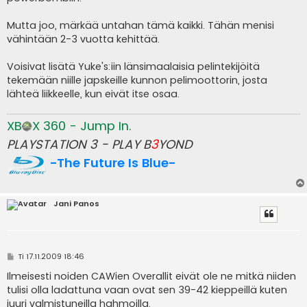
Mutta joo, märkää untahan tämä kaikki. Tähän menisi
vähintään 2-3 vuotta kehittää.
Voisivat lisätä Yuke's:iin länsimaalaisia pelintekijöitä
tekemään niille japskeille kunnon pelimoottorin, josta
lähteä liikkeelle, kun eivät itse osaa.
XB
X 360 - Jump In.
PLAYSTATION 3 - PLAY B
3
YOND
-The Future Is Blue-
Jani Panos
V
Ti 17.11.2009 18:46
i
e
Ilmeisesti noiden CAWien Overallit eivät ole ne mitkä niiden
s
tulisi olla ladattuna vaan ovat sen 39-42 kieppeillä kuten
t
i
juuri valmistuneilla hahmoilla.