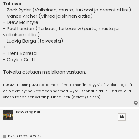
Tulossa:
- Zack Ryder (Valkoinen, musta, turkoosi ja oranssi attire)
- Vance Archer (Vihreä ja sininen attire)
- Drew McIntyre
- Paul London (Turkoosi, turkoosi w/parta, musta ja
valkoinen attire)
- Ludvig Borga (toiveesta)
+
- Trent Barreta
- Caylen Croft
Toiveita otetaan mielellään vastaan.
HUOM! Tatsun puvuista kolmas eli valkoinen ilmestyy vielä violettina, sillä
en ole ehtinyt päivittämään hahmoa. Myös Escobarin attire-lista voi olla
yhden kappaleen verran puutteellinen (violetti/sininen).
ECW Original
V
Ke 30.12.2009 12:42