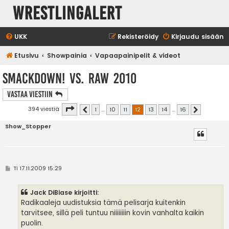
WrestlingAlert
UKK
Rekisteröidy
Kirjaudu sisään
Etusivu
Showpainia
Vapaapainipelit & videot
SmackDown! vs. RAW 2010
Vastaa Viestiin
Sivu
12
/
16
394 viestiä
1
…
10
11
12
13
14
…
16
Edellinen
Seuraava
Show_Stopper
V
Ti 17.11.2009 15:29
i
e
s
Jack DiBiase kirjoitti:
t
i
Radikaaleja uudistuksia tämä pelisarja kuitenkin
tarvitsee, sillä peli tuntuu niiiiiiiin kovin vanhalta kaikin
puolin.