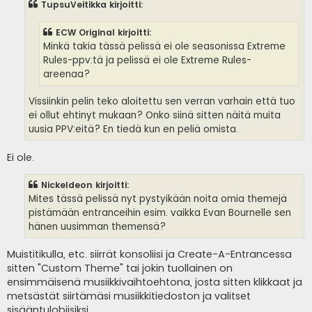
TupsuVeitikka kirjoitti:
t
i
ECW Original kirjoitti:
Minkä takia tässä pelissä ei ole seasonissa Extreme
Rules-ppv:tä ja pelissä ei ole Extreme Rules-
areenaa?
Vissiinkin pelin teko aloitettu sen verran varhain että tuo
ei ollut ehtinyt mukaan? Onko siinä sitten näitä muita
uusia PPV:eitä? En tiedä kun en peliä omista.
Ei ole.
Nickeldeon kirjoitti:
Mites tässä pelissä nyt pystyikään noita omia themejä
pistämään entranceihin esim. vaikka Evan Bournelle sen
hänen uusimman themensä?
Muistitikulla, etc. siirrät konsoliisi ja Create-A-Entrancessa
sitten "Custom Theme" tai jokin tuollainen on
ensimmäisenä musiikkivaihtoehtona, josta sitten klikkaat ja
metsästät siirtämäsi musiikkitiedoston ja valitset
sisääntulobiisiksi.