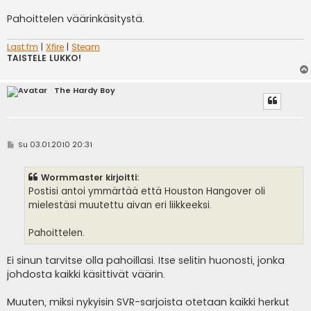
i
Pahoittelen väärinkäsitystä.
Last.fm
|
Xfire
|
Steam
TAISTELE LUKKO!
The Hardy Boy
V
Su 03.01.2010 20:31
i
e
s
Wormmaster kirjoitti:
t
i
Postisi antoi ymmärtää että Houston Hangover oli
mielestäsi muutettu aivan eri liikkeeksi.
Pahoittelen.
Ei sinun tarvitse olla pahoillasi. Itse selitin huonosti, jonka
johdosta kaikki käsittivät väärin.
Muuten, miksi nykyisin SVR-sarjoista otetaan kaikki herkut