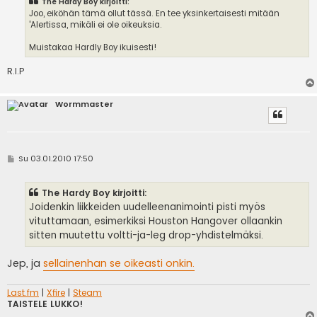
The Hardy Boy kirjoitti:
Joo, eiköhän tämä ollut tässä. En tee yksinkertaisesti mitään
'Alertissa, mikäli ei ole oikeuksia.
Muistakaa Hardly Boy ikuisesti!
R.I.P
Wormmaster
V
Su 03.01.2010 17:50
i
e
s
The Hardy Boy kirjoitti:
t
i
Joidenkin liikkeiden uudelleenanimointi pisti myös
vituttamaan, esimerkiksi Houston Hangover ollaankin
sitten muutettu voltti-ja-leg drop-yhdistelmäksi.
Jep, ja
sellainenhan se oikeasti onkin.
Last.fm
|
Xfire
|
Steam
TAISTELE LUKKO!