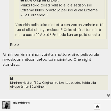
ECW Original kirjoitti:
Minkä takia tässä pelissä ei ole seasonissa
Extreme Rules-ppv:tä ja pelissä ei ole Extreme
Rules-areenaa?
Vissiinkin pelin teko aloitettu sen verran varhain että
tuo ei ollut ehtinyt mukaan? Onko siinä sitten näitä
muita uusia PPV:eitä? En tiedä kun en peliä omista.
Ei ole.
Ai niin, senkin nimihän vaihtui, mutta ei siinä pelissä ole
myöskään mitään tietoa tai mainintaa One night
standista.
Nimimerkkisi on "ECW Original" vaikka itse et edes taida olla
alkuperäinen ECWläinen.
Nickeldeon