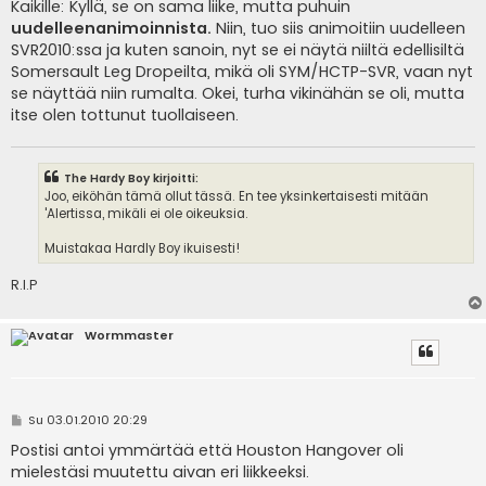
e
Kaikille: Kyllä, se on sama liike, mutta puhuin
s
uudelleenanimoinnista.
Niin, tuo siis animoitiin uudelleen
t
i
SVR2010:ssa ja kuten sanoin, nyt se ei näytä niiltä edellisiltä
Somersault Leg Dropeilta, mikä oli SYM/HCTP-SVR, vaan nyt
se näyttää niin rumalta. Okei, turha vikinähän se oli, mutta
itse olen tottunut tuollaiseen.
The Hardy Boy kirjoitti:
Joo, eiköhän tämä ollut tässä. En tee yksinkertaisesti mitään
'Alertissa, mikäli ei ole oikeuksia.
Muistakaa Hardly Boy ikuisesti!
R.I.P
Wormmaster
V
Su 03.01.2010 20:29
i
e
Postisi antoi ymmärtää että Houston Hangover oli
s
mielestäsi muutettu aivan eri liikkeeksi.
t