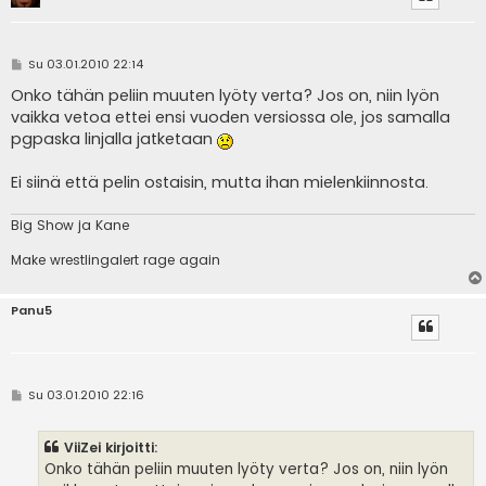
V
Su 03.01.2010 22:14
i
e
Onko tähän peliin muuten lyöty verta? Jos on, niin lyön
s
vaikka vetoa ettei ensi vuoden versiossa ole, jos samalla
t
i
pgpaska linjalla jatketaan
Ei siinä että pelin ostaisin, mutta ihan mielenkiinnosta.
Big Show ja Kane
Make wrestlingalert rage again
Panu5
V
Su 03.01.2010 22:16
i
e
s
ViiZei kirjoitti:
t
i
Onko tähän peliin muuten lyöty verta? Jos on, niin lyön