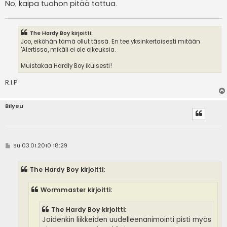
No, kaipa tuohon pitää tottua.
The Hardy Boy kirjoitti:
Joo, eiköhän tämä ollut tässä. En tee yksinkertaisesti mitään
'Alertissa, mikäli ei ole oikeuksia.
Muistakaa Hardly Boy ikuisesti!
R.I.P
Bilyeu
V
Su 03.01.2010 18:29
i
e
s
The Hardy Boy kirjoitti:
t
i
Wormmaster kirjoitti:
The Hardy Boy kirjoitti:
Joidenkin liikkeiden uudelleenanimointi pisti myös