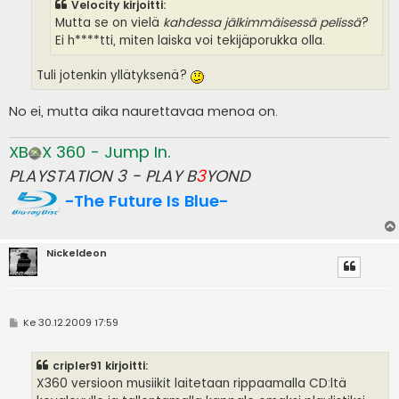
Velocity kirjoitti:
Mutta se on vielä
kahdessa jälkimmäisessä pelissä
?
Ei h****tti, miten laiska voi tekijäporukka olla.
Tuli jotenkin yllätyksenä?
No ei, mutta aika naurettavaa menoa on.
XB
X 360 - Jump In.
PLAYSTATION 3 - PLAY B
3
YOND
-The Future Is Blue-
Nickeldeon
V
Ke 30.12.2009 17:59
i
e
s
cripler91 kirjoitti:
t
i
X360 versioon musiikit laitetaan rippaamalla CD:ltä