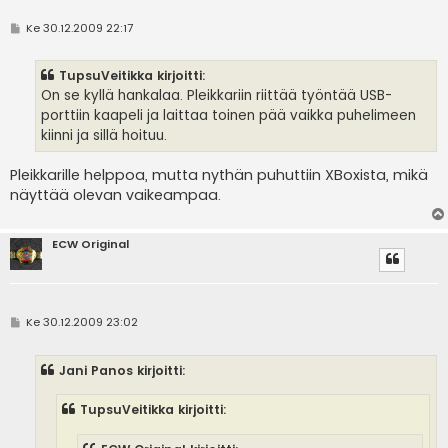
V
Ke 30.12.2009 22:17
i
e
s
TupsuVeitikka kirjoitti:
t
i
On se kyllä hankalaa. Pleikkariin riittää työntää USB-
porttiin kaapeli ja laittaa toinen pää vaikka puhelimeen
kiinni ja sillä hoituu.
Pleikkarille helppoa, mutta nythän puhuttiin XBoxista, mikä
näyttää olevan vaikeampaa.
ECW Original
V
Ke 30.12.2009 23:02
i
e
s
Jani Panos kirjoitti:
t
i
TupsuVeitikka kirjoitti: