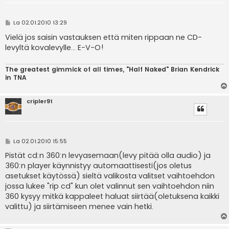
V
La 02.01.2010 13:29
i
e
Vielä jos saisin vastauksen että miten rippaan ne CD-
s
levyltä kovalevylle... E-V-O!
t
i
The greatest gimmick of all times, "Half Naked" Brian Kendrick
in TNA
cripler91
V
La 02.01.2010 15:55
i
e
Pistät cd:n 360:n levyasemaan(levy pitää olla audio) ja
s
360:n player käynnistyy automaattisesti(jos oletus
t
i
asetukset käytössä) sieltä valikosta valitset vaihtoehdon
jossa lukee "rip cd" kun olet valinnut sen vaihtoehdon niin
360 kysyy mitkä kappaleet haluat siirtää(oletuksena kaikki
valittu) ja siirtämiseen menee vain hetki.