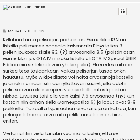
Jani Panos
V
Ma 04.01.2010 00:02
i
e
Kyllähän tämä pelisarjan parhain on. Esimerkiksi IGN:än
s
listoilla peli menee nopealla laskennalla Playstation 3-
t
i
pelien joukossa sijalle 93. (?) arvosanalla 8.5 (poistin osan
esimerkiksi, jos GTA IV:n lisäksi listalla oli GTA IV Special ÜBER
Edition niin se teki silti vain yhden pelin). Eli ei edes mikään
surkea teos tosiaankaan, vaikka pelisarjan tasoa onkin
haukuttu. Myös Wikipediasta voi noita arvosanoja katsella
ja ainakin omaan silmään yllättävän suuret, sillä odotin
pelin saavan aikaisempien vuosien lailla rutosti paskaa
niskaa. Luvuissa taisi olla vain kaksi 7.5 arvosanaa (nyt kun
katsoin niin onhan siellä GameSpotilta 6) ja loput ovat 8-9
paikkeilla. Toisaalta typeräähän arvosanoja on katsoa, kun
pelaajastahan se arvo mitä pelille annetaan on kiinni
eniten.
Verta nähtiin vielä tänäkin vuonna ja luulen, että se
pidetään pelisarjassa vielä ensi vuodenkin. Tietysti ehkäpä