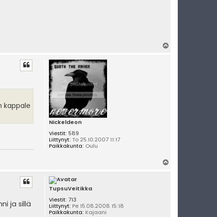
i
t
y
Y
l
ö
s
in kappale
Nickeldeon
Viestit:
589
Liittynyt:
To 25.10.2007 11:17
Paikkakunta:
Oulu
Y
l
ö
s
TupsuVeitikka
Viestit:
713
i ja sillä
Liittynyt:
Pe 15.08.2008 15:18
Paikkakunta:
Kajaani