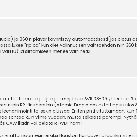
audio) ja 360:n player käynnistyy automaattisesti(jos oletus a
jossa lukee "rip cd" kun olet valinnut sen vaihtoehdon niin 360 
 valittu) ja siirtämiseen menee vain hetki.
sanoa, että tämä on paljon parempi kuin SVR 08-09 yhteensä. Ro
keä niihin RR-finishereihin (Atomic Dropin ansiosta tippuu ulos?
leenanimointi toi sekin plussaa. Eniten pisti vituttamaan, kun 
samaa sontaa kuin viime vuoden, mutta selkeästi parempi. Nyth
Myös CAW:illakin voi pelata RTWM, nam!
yös vituttamaan, esimerkiksi Houston Hangover ollaankin sitten