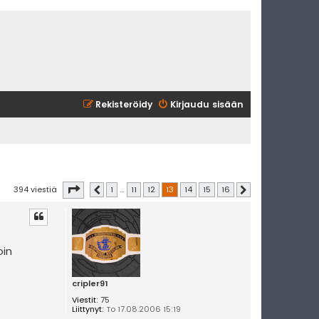
Rekisteröidy
Kirjaudu sisään
Sivu
13
/
16
394 viestiä
1
…
11
12
13
14
15
16
Edellinen
Seuraava
oin
cripler91
Viestit:
75
Liittynyt:
To 17.08.2006 15:19