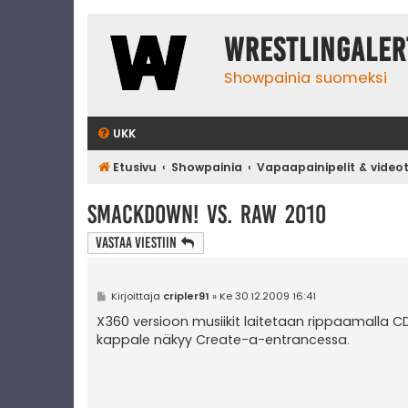
WrestlingAler
Showpainia suomeksi
UKK
Etusivu
Showpainia
Vapaapainipelit & video
SmackDown! vs. RAW 2010
Vastaa Viestiin
V
Kirjoittaja
cripler91
»
Ke 30.12.2009 16:41
i
e
X360 versioon musiikit laitetaan rippaamalla CD:l
s
kappale näkyy Create-a-entrancessa.
t
i