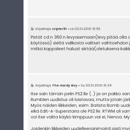
V
Kirjoittaja
cripler91
»
La 02.01.2010 15:55
i
e
Pistät cd:n 360:n levyasemaan(levy pitää olla 
s
käytössä) sieltä valikosta valitset vaihtoehdon 
t
i
mitkä kappaleet haluat siirtää(oletuksena kaikki
V
Kirjoittaja
The Hardy Boy
»
Su 03.01.2010 15:34
i
e
Itse sain tämän pelin PS2:lle (..) ja on pakko 
s
Rumblen uudistus oli loistavaa, mutta jotain jär
t
i
Myös näiden liikkeiden, esim: Batista Bomb uudel
eikä Edit-A-Superstaria ole PS2:lle. RTWM oli 
voi itse valita käykö kimppuun vai ei, hienoa. 
Joidenkin liikkeiden uudelleenanimointi pisti m