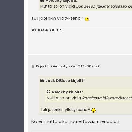
Velocity kirjoitti:
t
i
Mutta se on vielä
kahdessa jälkimmäisessä pe
Tuli jotenkin yllätyksenä?
WE BACK YA'LL?!
V
Kirjoittaja
Velocity
»
Ke 30.12.2009 17:01
i
e
s
Jack DiBiase kirjoitti:
t
i
Velocity kirjoitti:
Mutta se on vielä
kahdessa jälkimmäisessä
Tuli jotenkin yllätyksenä?
No ei, mutta aika naurettavaa menoa on.