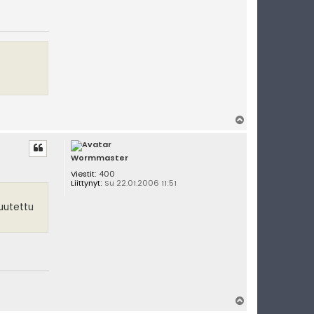
Y
l
ö
s
Wormmaster
Viestit:
400
Liittynyt:
Su 22.01.2006 11:51
muutettu
Y
l