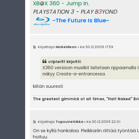
XB
X 360 - Jump In.
PLAYSTATION 3 - PLAY B
3
YOND
-The Future Is Blue-
V
Kirjoittaja
Nickeldeon
»
Ke 30.12.2009 17:59
i
e
s
cripler91 kirjoitti:
t
i
X360 versioon musiikit laitetaan rippaamalla C
näkyy Create-a-entrancessa.
kiitän suuresti
The greatest gimmick of all times, "Half Naked" Br
V
Kirjoittaja
TupsuVeitikka
»
Ke 30.12.2009 22:01
i
e
On se kyllä hankalaa. Pleikkariin riittää työntää 
s
hoituu.
t