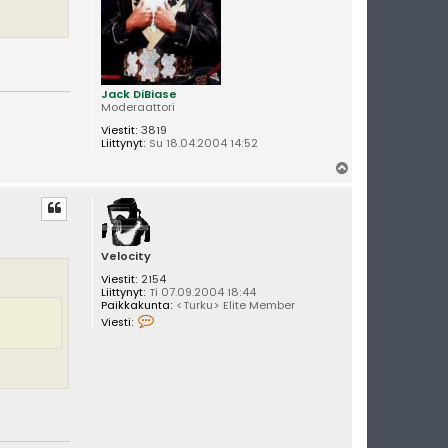
Jack DiBiase
Moderaattori
Viestit:
3819
Liittynyt:
Su 18.04.2004 14:52
Y
l
ö
s
Velocity
Viestit:
2154
Liittynyt:
Ti 07.09.2004 18:44
Paikkakunta:
<Turku> Elite Member
V
Viesti:
i
e
s
t
i
V
e
l
o
c