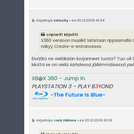
V
Kirjoittaja
Velocity
»
Ke 30.12.2009 16:54
i
e
s
cripler91 kirjoitti:
t
i
X360 versioon musiikit laitetaan rippaamalla C
näkyy Create-a-entrancessa.
Eivätkö ne vieläkään korjanneet tuota? Tuo oli 0
Mutta se on vielä
kahdessa jälkimmäisessä pel
XB
X 360 - Jump In.
PLAYSTATION 3 - PLAY B
3
YOND
-The Future Is Blue-
V
Kirjoittaja
Jack DiBiase
»
Ke 30.12.2009 16:59
i
e
s