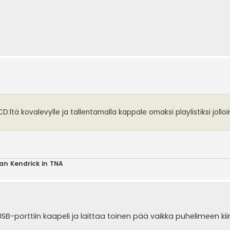
D:ltä kovalevylle ja tallentamalla kappale omaksi playlistiksi jollo
ian Kendrick in TNA
USB-porttiin kaapeli ja laittaa toinen pää vaikka puhelimeen kiinn