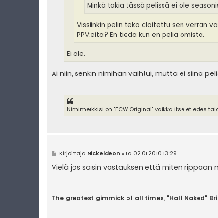
Minkä takia tässä pelissä ei ole season
Vissiinkin pelin teko aloitettu sen verran v
PPV:eitä? En tiedä kun en peliä omista.
Ei ole.
Ai niin, senkin nimihän vaihtui, mutta ei siinä 
Nimimerkkisi on "ECW Original" vaikka itse et edes ta
V
Kirjoittaja
Nickeldeon
»
La 02.01.2010 13:29
i
e
Vielä jos saisin vastauksen että miten rippaan n
s
t
i
The greatest gimmick of all times, "Half Naked" Br