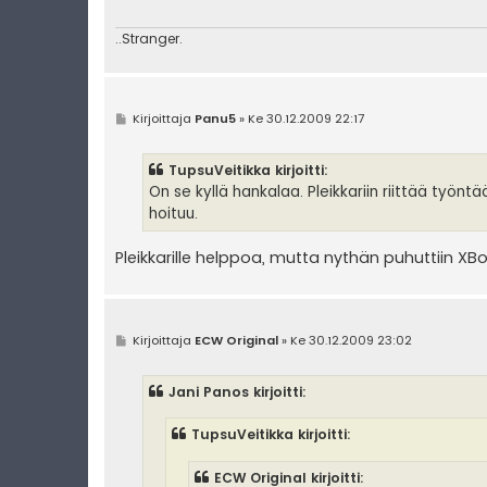
i
..Stranger.
V
Kirjoittaja
Panu5
»
Ke 30.12.2009 22:17
i
e
s
TupsuVeitikka kirjoitti:
t
i
On se kyllä hankalaa. Pleikkariin riittää työntä
hoituu.
Pleikkarille helppoa, mutta nythän puhuttiin X
V
Kirjoittaja
ECW Original
»
Ke 30.12.2009 23:02
i
e
s
Jani Panos kirjoitti:
t
i
TupsuVeitikka kirjoitti:
ECW Original kirjoitti: