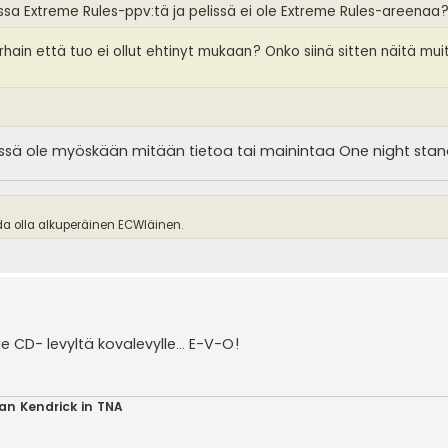
issa Extreme Rules-ppv:tä ja pelissä ei ole Extreme Rules-areenaa
arhain että tuo ei ollut ehtinyt mukaan? Onko siinä sitten näitä mui
pelissä ole myöskään mitään tietoa tai mainintaa One night stan
ida olla alkuperäinen ECWläinen.
e CD- levyltä kovalevylle... E-V-O!
ian Kendrick in TNA