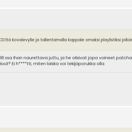
D:ltä kovalevylle ja tallentamalla kappale omaksi playlistiksi jollo
8:ssa ihan naurettava juttu, ja he olisivat jopa voineet patch
issä
? Ei h****tti, miten laiska voi tekijäporukka olla.