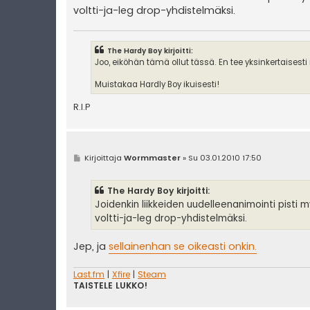
voltti-ja-leg drop-yhdistelmäksi.
The Hardy Boy kirjoitti:
Joo, eiköhän tämä ollut tässä. En tee yksinkertaisesti 
Muistakaa Hardly Boy ikuisesti!
R.I.P
V
Kirjoittaja
Wormmaster
»
Su 03.01.2010 17:50
i
e
s
The Hardy Boy kirjoitti:
t
i
Joidenkin liikkeiden uudelleenanimointi pisti
voltti-ja-leg drop-yhdistelmäksi.
Jep, ja
sellainenhan se oikeasti onkin.
Last.fm
|
Xfire
|
Steam
TAISTELE LUKKO!