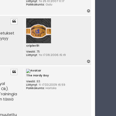
Liittynyt:
To 25.10.2007 11:17
Paikkakunta:
Oulu
Y
l
ö
s
setukset
kysyy
cripler91
Viestit:
75
Liittynyt:
To 17.08.2006 15:19
Y
l
ö
s
The Hardy Boy
Viestit:
93
yal
Liittynyt:
Ti 17.03.2009 16:59
Paikkakunta:
Hartola
 Ok).
Trainingia
än tässä
 muutettu