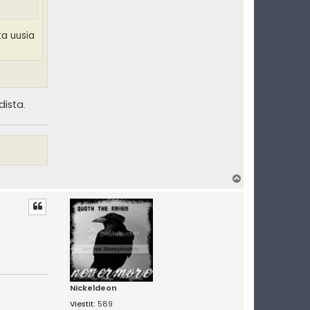
?
ta uusia
dista.
Y
l
ö
s
Nickeldeon
Viestit:
589