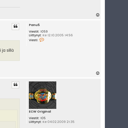
Y
l
Panu5
ö
s
Viestit:
1059
Liittynyt:
Ke 12.10.2005 14:56
V
Viesti:
i
e
s
ja sillä
t
i
P
a
n
u
Y
5
l
ö
s
ECW Original
Viestit:
105
Liittynyt:
Ke 04.02.2009 21:35