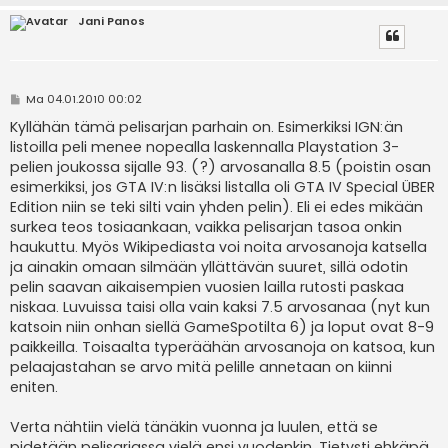
Jani Panos
V
Ma 04.01.2010 00:02
i
e
Kyllähän tämä pelisarjan parhain on. Esimerkiksi IGN:än
s
listoilla peli menee nopealla laskennalla Playstation 3-
t
i
pelien joukossa sijalle 93. (?) arvosanalla 8.5 (poistin osan
esimerkiksi, jos GTA IV:n lisäksi listalla oli GTA IV Special ÜBER
Edition niin se teki silti vain yhden pelin). Eli ei edes mikään
surkea teos tosiaankaan, vaikka pelisarjan tasoa onkin
haukuttu. Myös Wikipediasta voi noita arvosanoja katsella
ja ainakin omaan silmään yllättävän suuret, sillä odotin
pelin saavan aikaisempien vuosien lailla rutosti paskaa
niskaa. Luvuissa taisi olla vain kaksi 7.5 arvosanaa (nyt kun
katsoin niin onhan siellä GameSpotilta 6) ja loput ovat 8-9
paikkeilla. Toisaalta typeräähän arvosanoja on katsoa, kun
pelaajastahan se arvo mitä pelille annetaan on kiinni
eniten.
Verta nähtiin vielä tänäkin vuonna ja luulen, että se
pidetään pelisarjassa vielä ensi vuodenkin. Tietysti ehkäpä