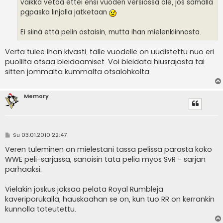
vaikka vetoa ettei ensi vuoden versiossa ole, jos samalla
pgpaska linjalla jatketaan
Ei siinä että pelin ostaisin, mutta ihan mielenkiinnosta.
Verta tulee ihan kivasti, tälle vuodelle on uudistettu nuo eri
puolilta otsaa bleidaamiset. Voi bleidata hiusrajasta tai
sitten jommalta kummalta otsalohkolta.
Memory
V
Su 03.01.2010 22:47
i
e
Veren tuleminen on mielestani tassa pelissa parasta koko
s
WWE peli-sarjassa, sanoisin tata pelia myos SvR - sarjan
t
i
parhaaksi.
Vielakin joskus jaksaa pelata Royal Rumbleja
kaveriporukalla, hauskaahan se on, kun tuo RR on kerrankin
kunnolla toteutettu.