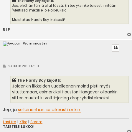
The Hardy Boy kirjoitti:
Joo, eiköhän tämä ollut tässä. En tee yksinkertaisesti mitään
'Alertissa, mikäli ei ole oikeuksia.
Muistakaa Hardly Boy ikuisesti!
R.I.P
Wormmaster
V
Su 03.01.2010 17:50
i
e
s
The Hardy Boy kirjoitti:
t
i
Joidenkin liikkeiden uudelleenanimointi pisti myös
vituttamaan, esimerkiksi Houston Hangover ollaankin
sitten muutettu voltti-ja-leg drop-yhdistelmäksi.
Jep, ja
sellainenhan se oikeasti onkin.
Last.fm
|
Xfire
|
Steam
TAISTELE LUKKO!