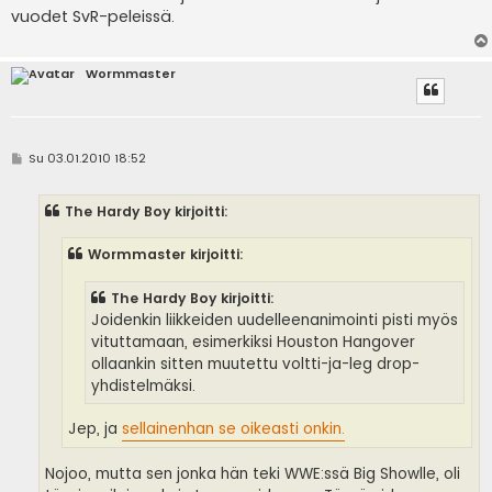
s
vuodet SvR-peleissä.
t
i
Wormmaster
V
Su 03.01.2010 18:52
i
e
s
The Hardy Boy kirjoitti:
t
i
Wormmaster kirjoitti:
The Hardy Boy kirjoitti:
Joidenkin liikkeiden uudelleenanimointi pisti myös
vituttamaan, esimerkiksi Houston Hangover
ollaankin sitten muutettu voltti-ja-leg drop-
yhdistelmäksi.
Jep, ja
sellainenhan se oikeasti onkin.
Nojoo, mutta sen jonka hän teki WWE:ssä Big Showlle, oli