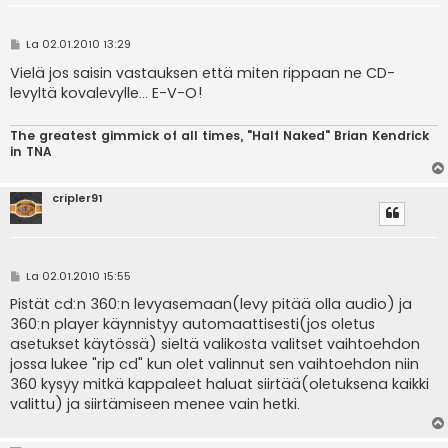
V
La 02.01.2010 13:29
i
e
Vielä jos saisin vastauksen että miten rippaan ne CD-
s
levyltä kovalevylle... E-V-O!
t
i
The greatest gimmick of all times, "Half Naked" Brian Kendrick
in TNA
cripler91
V
La 02.01.2010 15:55
i
e
Pistät cd:n 360:n levyasemaan(levy pitää olla audio) ja
s
360:n player käynnistyy automaattisesti(jos oletus
t
i
asetukset käytössä) sieltä valikosta valitset vaihtoehdon
jossa lukee "rip cd" kun olet valinnut sen vaihtoehdon niin
360 kysyy mitkä kappaleet haluat siirtää(oletuksena kaikki
valittu) ja siirtämiseen menee vain hetki.