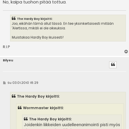
No, kaipa tuohon pitää tottua.
The Hardy Boy kirjoitti:
Joo, eiköhän tämä ollut tässä. En tee yksinkertaisesti mitään
'Alertissa, mikäli ei ole oikeuksia.
Muistakaa Hardly Boy ikuisesti!
R.I.P
Bilyeu
V
Su 03.01.2010 18:29
i
e
s
The Hardy Boy kirjoitti:
t
i
Wormmaster kirjoitti:
The Hardy Boy kirjoitti:
Joidenkin liikkeiden uudelleenanimointi pisti myös