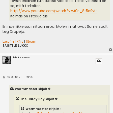
täysin erilainen kuin tuossa videossa. Tässä videossa on
se, mitä tarkoitan
http://www.youtube.com/watch?v=J0n_8t5a9vU
.
Kolmas on listasijoitus.
En näe liikkeissä mitään eroa. Molemmat ovat Somersault
Leg Dropeja.
Last.fm
|
Xfire
|
Steam
TAISTELE LUKKO!
Nickeldeon
V
Su 03.01.2010 19:09
i
e
s
Wormmaster kirjoitti:
t
i
The Hardy Boy kirjoitti:
Wormmaster kirjoitti: