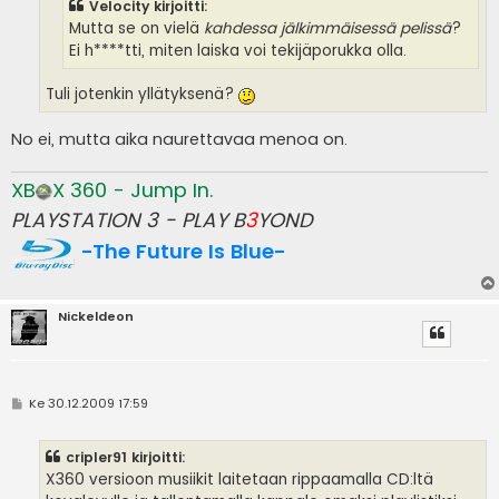
Velocity kirjoitti:
Mutta se on vielä
kahdessa jälkimmäisessä pelissä
?
Ei h****tti, miten laiska voi tekijäporukka olla.
Tuli jotenkin yllätyksenä?
No ei, mutta aika naurettavaa menoa on.
XB
X 360 - Jump In.
PLAYSTATION 3 - PLAY B
3
YOND
-The Future Is Blue-
Nickeldeon
V
Ke 30.12.2009 17:59
i
e
s
cripler91 kirjoitti:
t
i
X360 versioon musiikit laitetaan rippaamalla CD:ltä