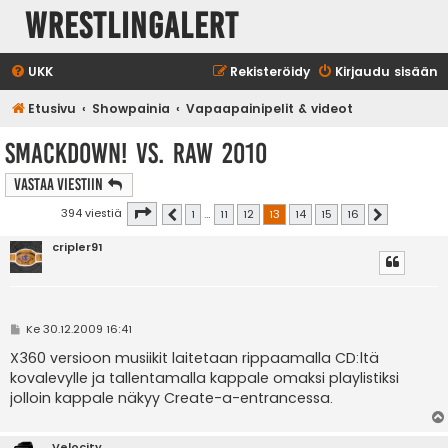
WrestlingAlert
UKK
Rekisteröidy
Kirjaudu sisään
Etusivu
Showpainia
Vapaapainipelit & videot
SmackDown! vs. RAW 2010
Vastaa Viestiin
Sivu
13
/
16
394 viestiä
1
…
11
12
13
14
15
16
Edellinen
Seuraava
cripler91
V
Ke 30.12.2009 16:41
i
e
X360 versioon musiikit laitetaan rippaamalla CD:ltä
s
kovalevylle ja tallentamalla kappale omaksi playlistiksi
t
i
jolloin kappale näkyy Create-a-entrancessa.
Velocity