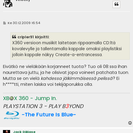
V
Ke 30.12.2009 16:54
i
e
s
cripler91 kirjoitti:
t
i
X360 versioon musiikit laitetaan rippaamalla CD:ltä
kovalevylle ja tallentamalla kappale omaksi playlistiksi
jolloin kappale näkyy Create-a-entrancessa.
Eivätkö ne vieläkään korjanneet tuota? Tuo oli 08:ssa ihan
naurettava juttu, ja he olisivat jopa voineet patchata tuon.
Mutta se on vielä
kahdessa jälkimmäisessä pelissä
? Ei
h****tti, miten laiska voi tekijäporukka olla.
XB
X 360 - Jump In.
PLAYSTATION 3 - PLAY B
3
YOND
-The Future Is Blue-
Jack DiBiase