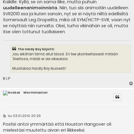
e
Kaikille: Kyllä, se on sama liike, mutta puhuin
s
uudelleenanimoinnista.
Niin, tuo siis animoitiin uudelleen
t
i
SVR2010:ssa ja kuten sanoin, nyt se ei näytä niiltä edellisiltä
Somersault Leg Dropeilta, mikä oli SYM/HCTP-SVR, vaan nyt
se näyttää niin rumalta. Okei, turha vikinähän se oli, mutta
itse olen tottunut tuollaiseen.
The Hardy Boy kirjoitti:
Joo, eiköhän tämä ollut tässä. En tee yksinkertaisesti mitään
'Alertissa, mikäli ei ole oikeuksia.
Muistakaa Hardly Boy ikuisesti!
R.I.P
Wormmaster
V
Su 03.01.2010 20:29
i
e
Postisi antoi ymmärtää että Houston Hangover oli
s
mielestäsi muutettu aivan eri liikkeeksi.
t