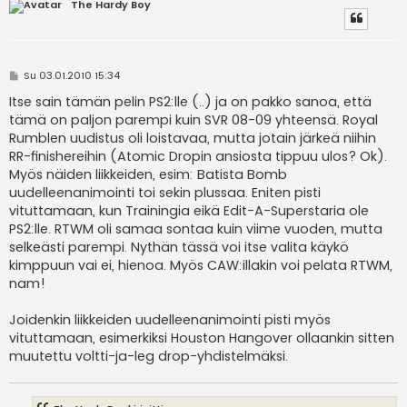
The Hardy Boy
V
Su 03.01.2010 15:34
i
e
Itse sain tämän pelin PS2:lle (..) ja on pakko sanoa, että
s
tämä on paljon parempi kuin SVR 08-09 yhteensä. Royal
t
i
Rumblen uudistus oli loistavaa, mutta jotain järkeä niihin
RR-finishereihin (Atomic Dropin ansiosta tippuu ulos? Ok).
Myös näiden liikkeiden, esim: Batista Bomb
uudelleenanimointi toi sekin plussaa. Eniten pisti
vituttamaan, kun Trainingia eikä Edit-A-Superstaria ole
PS2:lle. RTWM oli samaa sontaa kuin viime vuoden, mutta
selkeästi parempi. Nythän tässä voi itse valita käykö
kimppuun vai ei, hienoa. Myös CAW:illakin voi pelata RTWM,
nam!
Joidenkin liikkeiden uudelleenanimointi pisti myös
vituttamaan, esimerkiksi Houston Hangover ollaankin sitten
muutettu voltti-ja-leg drop-yhdistelmäksi.