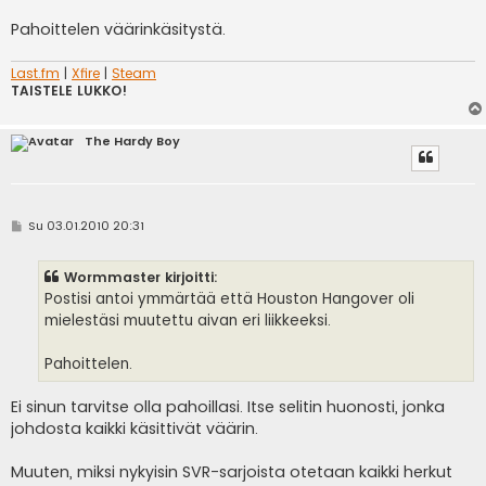
i
Pahoittelen väärinkäsitystä.
Last.fm
|
Xfire
|
Steam
TAISTELE LUKKO!
The Hardy Boy
V
Su 03.01.2010 20:31
i
e
s
Wormmaster kirjoitti:
t
i
Postisi antoi ymmärtää että Houston Hangover oli
mielestäsi muutettu aivan eri liikkeeksi.
Pahoittelen.
Ei sinun tarvitse olla pahoillasi. Itse selitin huonosti, jonka
johdosta kaikki käsittivät väärin.
Muuten, miksi nykyisin SVR-sarjoista otetaan kaikki herkut