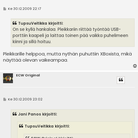
V
Ke 30.12.2009 22:17
i
e
s
TupsuVeitikka kirjoitti:
t
i
On se kyllä hankalaa. Pleikkariin riittää työntää USB-
porttiin kaapeli ja laittaa toinen pää vaikka puhelimeen
kiinni ja sillä hoituu.
Pleikkarille helppoa, mutta nythän puhuttiin XBoxista, mikä
näyttää olevan vaikeampaa.
ECW Original
V
Ke 30.12.2009 23:02
i
e
s
Jani Panos kirjoitti:
t
i
TupsuVeitikka kirjoitti: