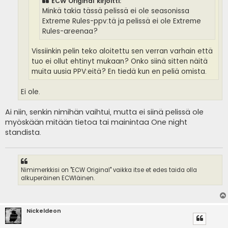
ECW Original kirjoitti:
Minkä takia tässä pelissä ei ole seasonissa
Extreme Rules-ppv:tä ja pelissä ei ole Extreme
Rules-areenaa?
Vissiinkin pelin teko aloitettu sen verran varhain että
tuo ei ollut ehtinyt mukaan? Onko siinä sitten näitä
muita uusia PPV:eitä? En tiedä kun en peliä omista.
Ei ole.
Ai niin, senkin nimihän vaihtui, mutta ei siinä pelissä ole
myöskään mitään tietoa tai mainintaa One night
standista.
Nimimerkkisi on "ECW Original" vaikka itse et edes taida olla
alkuperäinen ECWläinen.
Nickeldeon