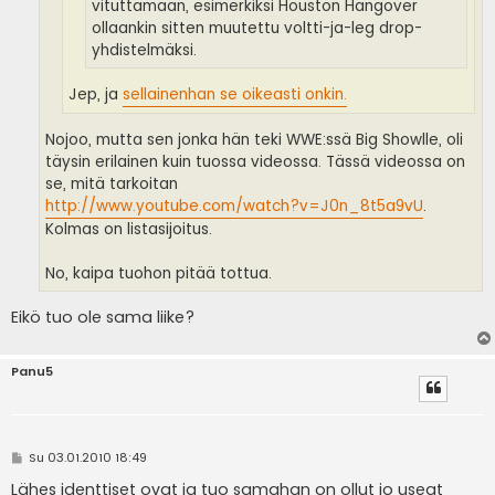
vituttamaan, esimerkiksi Houston Hangover
ollaankin sitten muutettu voltti-ja-leg drop-
yhdistelmäksi.
Jep, ja
sellainenhan se oikeasti onkin.
Nojoo, mutta sen jonka hän teki WWE:ssä Big Showlle, oli
täysin erilainen kuin tuossa videossa. Tässä videossa on
se, mitä tarkoitan
http://www.youtube.com/watch?v=J0n_8t5a9vU
.
Kolmas on listasijoitus.
No, kaipa tuohon pitää tottua.
Eikö tuo ole sama liike?
Panu5
V
Su 03.01.2010 18:49
i
e
Lähes identtiset ovat ja tuo samahan on ollut jo useat