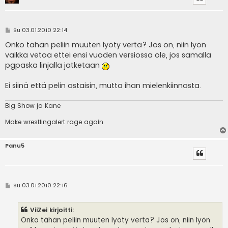
V
Su 03.01.2010 22:14
i
e
Onko tähän peliin muuten lyöty verta? Jos on, niin lyön
s
vaikka vetoa ettei ensi vuoden versiossa ole, jos samalla
t
i
pgpaska linjalla jatketaan
Ei siinä että pelin ostaisin, mutta ihan mielenkiinnosta.
Big Show ja Kane
Make wrestlingalert rage again
Panu5
V
Su 03.01.2010 22:16
i
e
s
ViiZei kirjoitti:
t
i
Onko tähän peliin muuten lyöty verta? Jos on, niin lyön