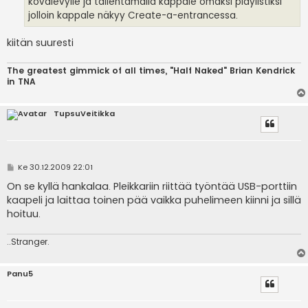
kovalevylle ja tallentamalla kappale omaksi playlistiksi
jolloin kappale näkyy Create-a-entrancessa.
kiitän suuresti
The greatest gimmick of all times, "Half Naked" Brian Kendrick
in TNA
TupsuVeitikka
V
Ke 30.12.2009 22:01
i
e
On se kyllä hankalaa. Pleikkariin riittää työntää USB-porttiin
s
kaapeli ja laittaa toinen pää vaikka puhelimeen kiinni ja sillä
t
i
hoituu.
..Stranger.
Panu5