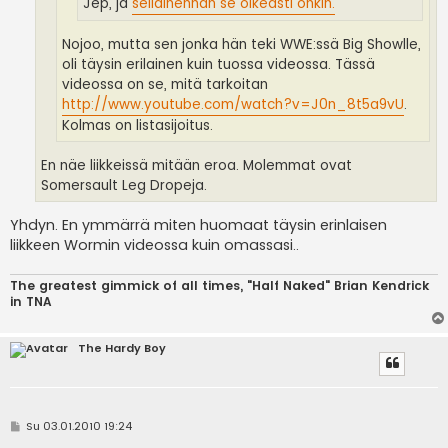
Jep, ja
sellainenhan se oikeasti onkin.
Nojoo, mutta sen jonka hän teki WWE:ssä Big Showlle,
oli täysin erilainen kuin tuossa videossa. Tässä
videossa on se, mitä tarkoitan
http://www.youtube.com/watch?v=J0n_8t5a9vU
.
Kolmas on listasijoitus.
En näe liikkeissä mitään eroa. Molemmat ovat
Somersault Leg Dropeja.
Yhdyn. En ymmärrä miten huomaat täysin erinlaisen
liikkeen Wormin videossa kuin omassasi..
The greatest gimmick of all times, "Half Naked" Brian Kendrick
in TNA
The Hardy Boy
V
Su 03.01.2010 19:24
i