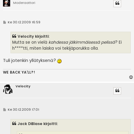
Moderaattori
V
Ke 30.12.2009 16:59
i
e
s
Velocity kirjoitti:
t
i
Mutta se on vielä
kahdessa jälkimmäisessä pelissä
? Ei
h****tti, miten laiska voi tekijäporukka olla.
Tuli jotenkin yllätyksenä?
WE BACK YA'LL?!
Velocity
V
Ke 30.12.2009 17:01
i
e
s
Jack DiBiase kirjoitti:
t
i