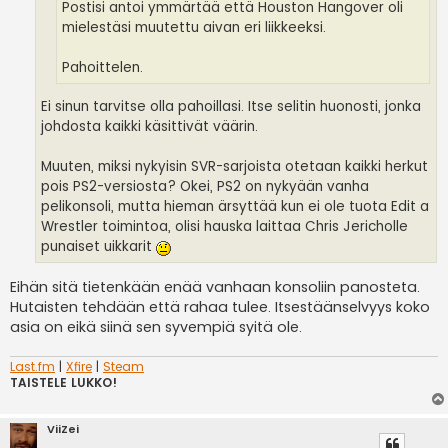
Postisi antoi ymmärtää että Houston Hangover oli
mielestäsi muutettu aivan eri liikkeeksi.
Pahoittelen.
Ei sinun tarvitse olla pahoillasi. Itse selitin huonosti, jonka
johdosta kaikki käsittivät väärin.
Muuten, miksi nykyisin SVR-sarjoista otetaan kaikki herkut
pois PS2-versiosta? Okei, PS2 on nykyään vanha
pelikonsoli, mutta hieman ärsyttää kun ei ole tuota Edit a
Wrestler toimintoa, olisi hauska laittaa Chris Jericholle
punaiset uikkarit
Eihän sitä tietenkään enää vanhaan konsoliin panosteta.
Hutaisten tehdään että rahaa tulee. Itsestäänselvyys koko
asia on eikä siinä sen syvempiä syitä ole.
Last.fm
|
Xfire
|
Steam
TAISTELE LUKKO!
ViiZei