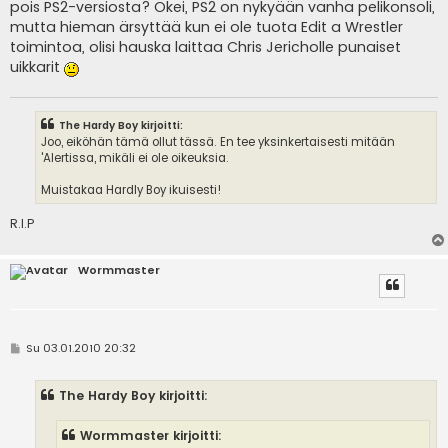
pois PS2-versiosta? Okei, PS2 on nykyään vanha pelikonsoli,
mutta hieman ärsyttää kun ei ole tuota Edit a Wrestler
toimintoa, olisi hauska laittaa Chris Jericholle punaiset
uikkarit
The Hardy Boy kirjoitti:
Joo, eiköhän tämä ollut tässä. En tee yksinkertaisesti mitään
'Alertissa, mikäli ei ole oikeuksia.
Muistakaa Hardly Boy ikuisesti!
R.I.P
Wormmaster
V
Su 03.01.2010 20:32
i
e
s
The Hardy Boy kirjoitti:
t
i
Wormmaster kirjoitti: