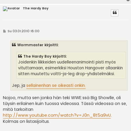
The Hardy Boy
V
Su 03.01.2010 18:00
i
e
s
Wormmaster kirjoitti:
t
i
The Hardy Boy kirjoitti:
Joidenkin liikkeiden uudelleenanimointi pisti myös
vituttamaan, esimerkiksi Houston Hangover ollaankin
sitten muutettu voltti-ja-leg drop-yhdistelmäksi.
Jep, ja
sellainenhan se oikeasti onkin.
Nojoo, mutta sen jonka hän teki WWE:ssä Big Showlle, oli
täysin erilainen kuin tuossa videossa. Tässä videossa on se,
mitä tarkoitan
http://www.youtube.com/watch?v=J0n_8t5a9vU
.
Kolmas on listasijoitus.