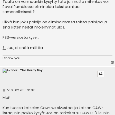
e
Täällä on varmaankin kysytty tätä jo, mutta mitenkäs voi
s
Royal Rumblessa eliminoida kaksi painijaa
t
i
samanaikaisesti?
Elikkä kun joku painija on eliminoimassa toista painijaa ja
sinä sitten heität molemmat ulos.
PS3-versiosta kyse...
E:
Juu, ei enää mittää
i thank you
The Hardy Boy
V
Pe 05.02.2010 18:32
i
e
Moi!
s
t
i
Kun tuossa katselen Caws.ws sivustoa, ja katson CAW-
listaa, niin pakko kysyä: Jos on tarkoitettu CAW PS3:lle, niin