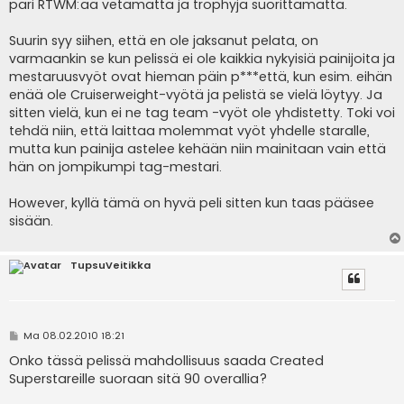
i
pari RTWM:ää vetämättä ja trophyja suorittamatta.
Suurin syy siihen, että en ole jaksanut pelata, on
varmaankin se kun pelissä ei ole kaikkia nykyisiä painijoita ja
mestaruusvyöt ovat hieman päin p***että, kun esim. eihän
enää ole Cruiserweight-vyötä ja pelistä se vielä löytyy. Ja
sitten vielä, kun ei ne tag team -vyöt ole yhdistetty. Toki voi
tehdä niin, että laittaa molemmat vyöt yhdelle staralle,
mutta kun painija astelee kehään niin mainitaan vain että
hän on jompikumpi tag-mestari.
However, kyllä tämä on hyvä peli sitten kun taas pääsee
sisään.
TupsuVeitikka
V
Ma 08.02.2010 18:21
i
e
Onko tässä pelissä mahdollisuus saada Created
s
Superstareille suoraan sitä 90 overallia?
t
i