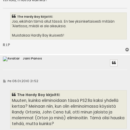
The Hardy Boy kirjoitti:
Joo, eiköhän tämä ollut tässä. En tee yksinkertaisesti mitään
'Alertissa, mikäli ei ole oikeuksia.
Muistakaa Hardly Boy ikuisesti!
R.I.P
Jani Panos
V
Pe 08.01.2010 21:52
i
e
s
The Hardy Boy kirjoitti:
t
i
Muuten, kuinka eliminoidaan tässä PS2:lla kaksi yhdellä
kertaa? Meinaan niin, kun olin eliminoimassa köysistä
Randy Ortonia, John Cena tuli, otti minun jaloista ja
molemmat (Orton ja minä) eliminoitiin. Tämä olisi hauska
tehdä, mutta kuinka?