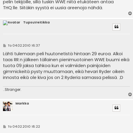
pelin tekijöille, sillä tuskin WWE niitä etukäteen antaa
t
i
THQ:lle. Siitäkin syystä ei uusia areenoja nähdä.
TupsuVeitikka
V
To 04.02.2010 16:37
i
e
Lähti tulemaan peli huutonetistä hintaan 29 euroa. Alkoi
s
taas RR:n jälkeen tällainen pienimuotoinen WWE buumi eikä
t
i
tuota 09 jaksa tahkoa kun ei valmiiden painijoiden
gimmickeitä pysty muuttamaan, eikä hevari Ryder oikein
innosta eikä ole kiva jos on 2 Ryderia samassa pelissä. ;D
..Stranger.
Markka
V
To 04.02.2010 18:22
i