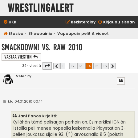
WrestlingAlert
UKK
Rekisteröidy
Kirjaudu sisään
Etusivu
Showpainia
Vapaapainipelit & videot
SmackDown! vs. RAW 2010
Vastaa Viestiin
Sivu
14
/
16
394 viestiä
1
…
12
13
14
15
16
Edellinen
Seuraava
Velocity
V
Ma 04.01.2010 00:14
i
e
s
Jani Panos kirjoitti:
t
i
Kyllähän tämä pelisarjan parhain on. Esimerkiksi IGN:än
listoilla peli menee nopealla laskennalla Playstation 3-
pelien joukossa sijalle 93. (?) arvosanalla 8.5 (poistin