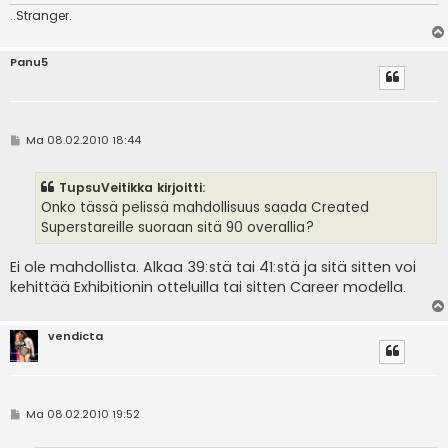
..Stranger.
Panu5
V
Ma 08.02.2010 18:44
i
e
s
TupsuVeitikka kirjoitti:
t
i
Onko tässä pelissä mahdollisuus saada Created
Superstareille suoraan sitä 90 overallia?
Ei ole mahdollista. Alkaa 39:stä tai 41:stä ja sitä sitten voi
kehittää Exhibitionin otteluilla tai sitten Career modella.
vendicta
V
Ma 08.02.2010 19:52
i
e