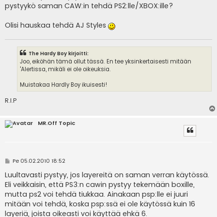
pystyykö saman CAW:in tehdä PS2:lle/XBOX:ille?
Olisi hauskaa tehdä AJ Styles
The Hardy Boy kirjoitti:
Joo, eiköhän tämä ollut tässä. En tee yksinkertaisesti mitään
'Alertissa, mikäli ei ole oikeuksia.
Muistakaa Hardly Boy ikuisesti!
R.I.P
MR.Off Topic
V
Pe 05.02.2010 18:52
i
e
Luultavasti pystyy, jos layereitä on saman verran käytössä.
s
Eli veikkaisin, että PS3:n cawin pystyy tekemään boxille,
t
i
mutta ps2 voi tehdä tiukkaa. Ainakaan psp:lle ei juuri
mitään voi tehdä, koska psp:ssä ei ole käytössä kuin 16
layeriä, joista oikeasti voi käyttää ehkä 6.