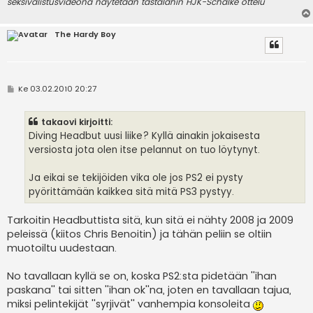
seksivalistusvideona näytetään tästälähin HJK-Schalke ottelu
The Hardy Boy
V
Ke 03.02.2010 20:27
i
e
s
takaovi kirjoitti:
t
i
Diving Headbut uusi liike? Kyllä ainakin jokaisesta
versiosta jota olen itse pelannut on tuo löytynyt.
Ja eikai se tekijöiden vika ole jos PS2 ei pysty
pyörittämään kaikkea sitä mitä PS3 pystyy.
Tarkoitin Headbuttista sitä, kun sitä ei nähty 2008 ja 2009
peleissä (kiitos Chris Benoitin) ja tähän peliin se oltiin
muotoiltu uudestaan.
No tavallaan kyllä se on, koska PS2:sta pidetään ''ihan
paskana'' tai sitten ''ihan ok''na, joten en tavallaan tajua,
miksi pelintekijät ''syrjivät'' vanhempia konsoleita