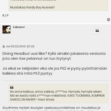
Muistakaa Hardly Boy ikuisesti!
R.I.P
takaovi
V
Ke 03.02.2010 20:22
i
e
Diving Headbut uusi liike? Kyllä ainakin jokaisesta versiosta
s
jota olen itse pelannut on tuo löytynyt.
t
i
Ja eikai se tekijöiden vika ole jos PS2 ei pysty pyörittämään
kaikkea sitä mitä PS3 pystyy.
No anna kakkua, anna sakkoa, s****na. Hymyile, hymyile oikein.
Mä en kestä näitä s****nan mikkihiiriä. KAKS TUOMARIA, KUMPIKIN
SANOO, EN NÄHNY!-Harri Ahola
Kuullmma mylsän koulujen opetussuunnitelmaa on muutettua ja