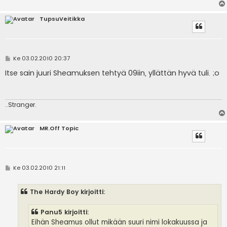
TupsuVeitikka
V
Ke 03.02.2010 20:37
i
e
Itse sain juuri Sheamuksen tehtyä 09iin, yllättän hyvä tuli. ;o
s
t
i
..Stranger.
MR.Off Topic
V
Ke 03.02.2010 21:11
i
e
s
The Hardy Boy kirjoitti:
t
i
Panu5 kirjoitti:
Eihän Sheamus ollut mikään suuri nimi lokakuussa ja