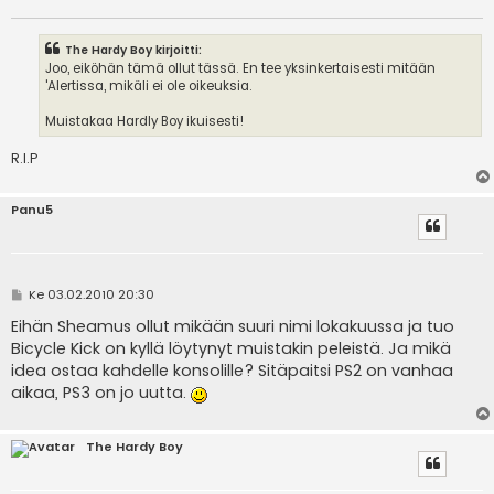
The Hardy Boy kirjoitti:
Joo, eiköhän tämä ollut tässä. En tee yksinkertaisesti mitään
'Alertissa, mikäli ei ole oikeuksia.
Muistakaa Hardly Boy ikuisesti!
R.I.P
Panu5
V
Ke 03.02.2010 20:30
i
e
Eihän Sheamus ollut mikään suuri nimi lokakuussa ja tuo
s
Bicycle Kick on kyllä löytynyt muistakin peleistä. Ja mikä
t
i
idea ostaa kahdelle konsolille? Sitäpaitsi PS2 on vanhaa
aikaa, PS3 on jo uutta.
The Hardy Boy