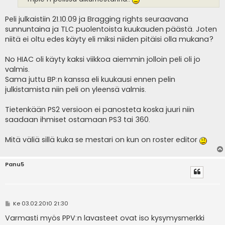
Peli julkaistiin 21.10.09 ja Bragging rights seuraavana
sunnuntaina ja TLC puolentoista kuukauden päästä. Joten
niitä ei oltu edes käyty eli miksi niiden pitäisi olla mukana?
No HIAC oli käyty kaksi viikkoa aiemmin jolloin peli oli jo
valmis.
Sama juttu BP:n kanssa eli kuukausi ennen pelin
julkistamista niin peli on yleensä valmis.
Tietenkään PS2 versioon ei panosteta koska juuri niin
saadaan ihmiset ostamaan PS3 tai 360.
Mitä väliä sillä kuka se mestari on kun on roster editor
Panu5
V
Ke 03.02.2010 21:30
i
e
Varmasti myös PPV:n lavasteet ovat iso kysymysmerkki
s