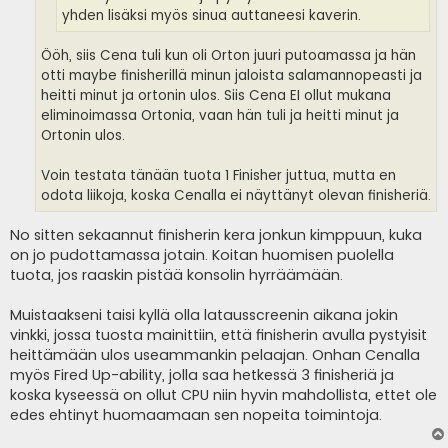
yhden lisäksi myös sinua auttaneesi kaverin.
Ööh, siis Cena tuli kun oli Orton juuri putoamassa ja hän
otti maybe finisherillä minun jaloista salamannopeasti ja
heitti minut ja ortonin ulos. Siis Cena EI ollut mukana
eliminoimassa Ortonia, vaan hän tuli ja heitti minut ja
Ortonin ulos.
Voin testata tänään tuota 1 Finisher juttua, mutta en
odota liikoja, koska Cenalla ei näyttänyt olevan finisheriä.
No sitten sekaannut finisherin kera jonkun kimppuun, kuka
on jo pudottamassa jotain. Koitan huomisen puolella
tuota, jos raaskin pistää konsolin hyrräämään.
Muistaakseni taisi kyllä olla latausscreenin aikana jokin
vinkki, jossa tuosta mainittiin, että finisherin avulla pystyisit
heittämään ulos useammankin pelaajan. Onhan Cenalla
myös Fired Up-ability, jolla saa hetkessä 3 finisheriä ja
koska kyseessä on ollut CPU niin hyvin mahdollista, ettet ole
edes ehtinyt huomaamaan sen nopeita toimintoja.