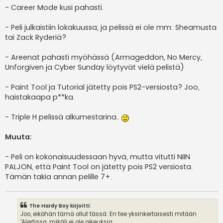
- Career Mode kusi pahasti.
- Peli julkaistiin lokakuussa, ja pelissä ei ole mm: Sheamusta
tai Zack Ryderiä?
- Areenat pahasti myöhässä (Armageddon, No Mercy,
Unforgiven ja Cyber Sunday löytyvät vielä pelistä)
- Paint Tool ja Tutorial jätetty pois PS2-versiosta? Joo,
haistakaapa p**ka.
- Triple H pelissä alkumestarina..
Muuta:
- Peli on kokonaisuudessaan hyvä, mutta vitutti NIIN
PALJON, että Paint Tool on jätetty pois PS2 versiosta.
Tämän takia annan pelille 7+.
The Hardy Boy kirjoitti:
Joo, eiköhän tämä ollut tässä. En tee yksinkertaisesti mitään
'Alertissa, mikäli ei ole oikeuksia.