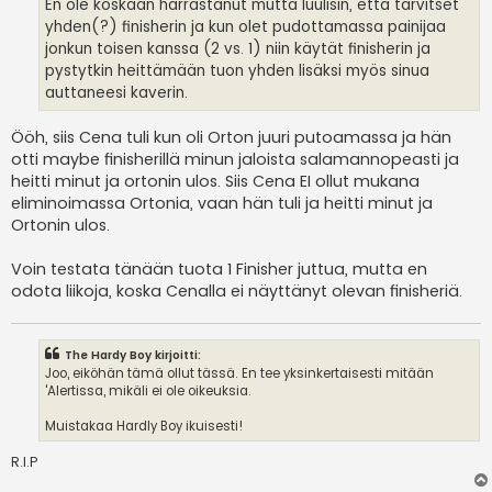
En ole koskaan harrastanut mutta luulisin, että tarvitset
yhden(?) finisherin ja kun olet pudottamassa painijaa
jonkun toisen kanssa (2 vs. 1) niin käytät finisherin ja
pystytkin heittämään tuon yhden lisäksi myös sinua
auttaneesi kaverin.
Ööh, siis Cena tuli kun oli Orton juuri putoamassa ja hän
otti maybe finisherillä minun jaloista salamannopeasti ja
heitti minut ja ortonin ulos. Siis Cena EI ollut mukana
eliminoimassa Ortonia, vaan hän tuli ja heitti minut ja
Ortonin ulos.
Voin testata tänään tuota 1 Finisher juttua, mutta en
odota liikoja, koska Cenalla ei näyttänyt olevan finisheriä.
The Hardy Boy kirjoitti:
Joo, eiköhän tämä ollut tässä. En tee yksinkertaisesti mitään
'Alertissa, mikäli ei ole oikeuksia.
Muistakaa Hardly Boy ikuisesti!
R.I.P