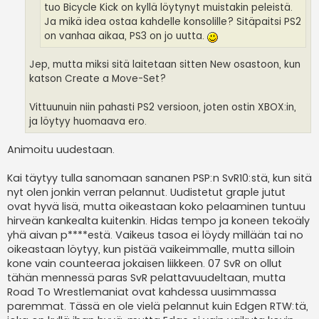
tuo Bicycle Kick on kyllä löytynyt muistakin peleistä.
Ja mikä idea ostaa kahdelle konsolille? Sitäpaitsi PS2
on vanhaa aikaa, PS3 on jo uutta.
Jep, mutta miksi sitä laitetaan sitten New osastoon, kun
katson Create a Move-Set?
Vittuunuin niin pahasti PS2 versioon, joten ostin XBOX:in,
ja löytyy huomaava ero.
Animoitu uudestaan.
Kai täytyy tulla sanomaan sananen PSP:n SvR10:stä, kun sitä
nyt olen jonkin verran pelannut. Uudistetut graple jutut
ovat hyvä lisä, mutta oikeastaan koko pelaaminen tuntuu
hirveän kankealta kuitenkin. Hidas tempo ja koneen tekoäly
yhä aivan p****estä. Vaikeus tasoa ei löydy millään tai no
oikeastaan löytyy, kun pistää vaikeimmalle, mutta silloin
kone vain counteeraa jokaisen liikkeen. 07 SvR on ollut
tähän mennessä paras SvR pelattavuudeltaan, mutta
Road To Wrestlemaniat ovat kahdessa uusimmassa
paremmat. Tässä en ole vielä pelannut kuin Edgen RTW:tä,