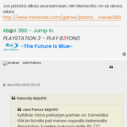
Jos pisteitä alkaa seuraamaan, niin Metacritic on se ainoa
oikea:
http://www.metacritic.com/games/platfor ... nvsraw2010
XB
X 360 - Jump In.
PLAYSTATION 3 - PLAY B
3
YOND
-The Future Is Blue-
Jani Panos
V
Ma 04.01.2010 00:23
i
e
s
Velocity kirjoitti:
t
i
Jani Panos kirjoitti:
Kyllähän tämä pelisarjan parhain on. Esimerkiksi
IGN:än listoilla peli menee nopealla laskennalla
Playstation 3-pelien joukossa sijalle 93. (?)