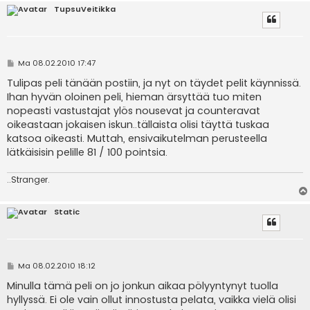
TupsuVeitikka
V
Ma 08.02.2010 17:47
i
e
Tulipas peli tänään postiin, ja nyt on täydet pelit käynnissä.
s
Ihan hyvän oloinen peli, hieman ärsyttää tuo miten
t
i
nopeasti vastustajat ylös nousevat ja counteravat
oikeastaan jokaisen iskun..tällaista olisi täyttä tuskaa
katsoa oikeasti. Muttah, ensivaikutelman perusteella
lätkäisisin pelille 81 / 100 pointsia.
..Stranger.
Static
V
Ma 08.02.2010 18:12
i
e
Minulla tämä peli on jo jonkun aikaa pölyyntynyt tuolla
s
hyllyssä. Ei ole vain ollut innostusta pelata, vaikka vielä olisi
t