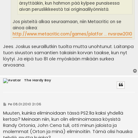
ärsyttääkin, kun hahmon pää kylpee punaisessa
aivan perusliikkeestä tai originaalilyönnistä.
Jos pisteitä alkaa seuraamaan, niin Metacritic on se
ainoa oikea:
http://www.metacritic.com/games/platfor ... nvsraw2010
Jees. Joskus seuraillutkin tuolta mutta unohtunut. Laitanpa
tuon sivuston samantien takaisin korvan taakse, kun nyt
löytyi. Ja eipä tuo 81 ole myöskään mikään surkea
arvosana.
The Hardy Boy
V
Pe 08.01.2010 21:06
i
e
Muuten, kuinka eliminoidaan tässä PS2:lla kaksi yhdellä
s
kertaa? Meinaan niin, kun olin eliminoimassa köysistä
t
i
Randy Ortonia, John Cena tuli, otti minun jaloista ja
molemmat (Orton ja minä) eliminoitiin. Tämä olisi hauska
tehdä, mutta kuinka?