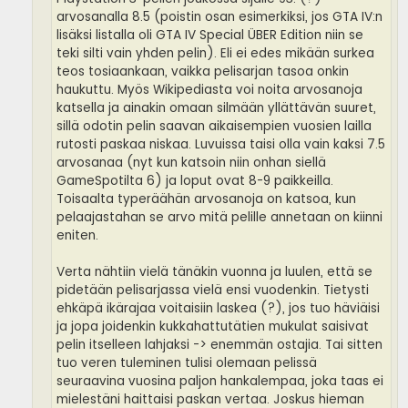
arvosanalla 8.5 (poistin osan esimerkiksi, jos GTA IV:n
lisäksi listalla oli GTA IV Special ÜBER Edition niin se
teki silti vain yhden pelin). Eli ei edes mikään surkea
teos tosiaankaan, vaikka pelisarjan tasoa onkin
haukuttu. Myös Wikipediasta voi noita arvosanoja
katsella ja ainakin omaan silmään yllättävän suuret,
sillä odotin pelin saavan aikaisempien vuosien lailla
rutosti paskaa niskaa. Luvuissa taisi olla vain kaksi 7.5
arvosanaa (nyt kun katsoin niin onhan siellä
GameSpotilta 6) ja loput ovat 8-9 paikkeilla.
Toisaalta typeräähän arvosanoja on katsoa, kun
pelaajastahan se arvo mitä pelille annetaan on kiinni
eniten.
Verta nähtiin vielä tänäkin vuonna ja luulen, että se
pidetään pelisarjassa vielä ensi vuodenkin. Tietysti
ehkäpä ikärajaa voitaisiin laskea (?), jos tuo häviäisi
ja jopa joidenkin kukkahattutätien mukulat saisivat
pelin itselleen lahjaksi -> enemmän ostajia. Tai sitten
tuo veren tuleminen tulisi olemaan pelissä
seuraavina vuosina paljon hankalempaa, joka taas ei
mielestäni haittaisi paskan vertaa. Joskus hieman