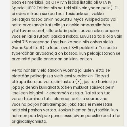
osan esimerkiksi, jos GTA IV:n lisäksi listalla oli GTA IV
Special ÜBER Edition niin se teki silti vain yhden pelin). Eli
ei edes mikään surkea teos tosiaankaan, vaikka
pelisarjan tasoa onkin haukuttu. Myös Wikipediasta voi
noita arvosanoja katsella ja ainakin omaan silmään
yllättävän suuret, sillä odotin pelin saavan aikaisempien
vuosien lailla rutosti paskaa niskaa. Luvuissa taisi olla vain
kaksi 7.5 arvosanaa (nyt kun katsoin niin onhan siellä
GameSpotilta 6) ja loput ovat 8-9 paikkeilla. Toisaalta
typeräähän arvosanoja on katsoa, kun pelaajastahan se
arvo mitä pelille annetaan on kiinni eniten.
Verta nähtiin vielä tänäkin vuonna ja luulen, että se
pidetään pelisarjassa vielä ensi vuodenkin. Tietysti
ehkäpä ikärajaa voitaisiin laskea (?), jos tuo häviäisi ja
jopa joidenkin kukkahattutätien mukulat saisivat pelin
itselleen lahjaksi -> enemmän ostajia. Tai sitten tuo
veren tuleminen tulisi olemaan pelissä seuraavina
vuosina paljon hankalempaa, joka taas ei mielestäni
haittaisi paskan vertaa. Joskus hieman ärsyttääkin, kun
hahmon pää kylpee punaisessa aivan perusliikkeestä tai
originaalilyönnistä.