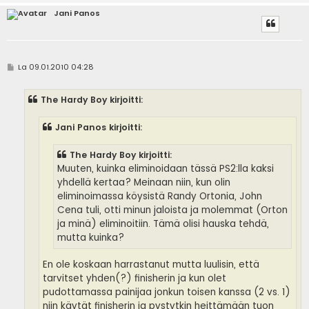
Jani Panos
V
La 09.01.2010 04:28
i
e
s
The Hardy Boy kirjoitti:
t
i
Jani Panos kirjoitti:
The Hardy Boy kirjoitti:
Muuten, kuinka eliminoidaan tässä PS2:lla kaksi
yhdellä kertaa? Meinaan niin, kun olin
eliminoimassa köysistä Randy Ortonia, John
Cena tuli, otti minun jaloista ja molemmat (Orton
ja minä) eliminoitiin. Tämä olisi hauska tehdä,
mutta kuinka?
En ole koskaan harrastanut mutta luulisin, että
tarvitset yhden(?) finisherin ja kun olet
pudottamassa painijaa jonkun toisen kanssa (2 vs. 1)
niin käytät finisherin ja pystytkin heittämään tuon