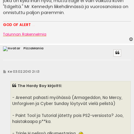
joka on kyllä ihan hyvä, mutta Edge ei vain vaikuta kovin
"Edgeltä." Mr. Kennedyn liikehdinnässä ja vuorosanoissa on
onnistuttu paljon paremmin.
GOD OF ALERT
Heeelp meee
Tajunnan Rakennelmia
PizzaMania
V
Ke 03.02.2010 21:13
i
e
s
The Hardy Boy kirjoitti:
t
i
- Areenat pahasti myöhässä (Armageddon, No Mercy,
Unforgiven ja Cyber Sunday löytyvät vielä pelistä)
- Paint Tool ja Tutorial jätetty pois PS2-versiosta? Joo,
haistakaapa p**ka.
- Triple H pelissä alkumestarina..