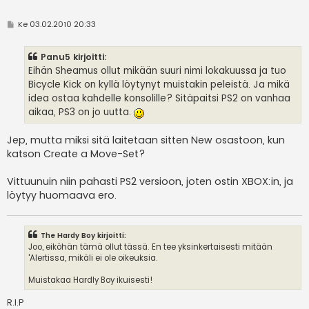
V
Ke 03.02.2010 20:33
i
e
s
Panu5 kirjoitti:
t
i
Eihän Sheamus ollut mikään suuri nimi lokakuussa ja tuo
Bicycle Kick on kyllä löytynyt muistakin peleistä. Ja mikä
idea ostaa kahdelle konsolille? Sitäpaitsi PS2 on vanhaa
aikaa, PS3 on jo uutta.
Jep, mutta miksi sitä laitetaan sitten New osastoon, kun
katson Create a Move-Set?
Vittuunuin niin pahasti PS2 versioon, joten ostin XBOX:in, ja
löytyy huomaava ero.
The Hardy Boy kirjoitti:
Joo, eiköhän tämä ollut tässä. En tee yksinkertaisesti mitään
'Alertissa, mikäli ei ole oikeuksia.
Muistakaa Hardly Boy ikuisesti!
R.I.P