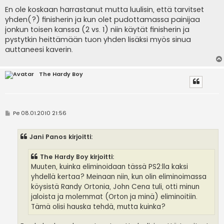
En ole koskaan harrastanut mutta luulisin, että tarvitset
yhden(?) finisherin ja kun olet pudottamassa painijaa
jonkun toisen kanssa (2 vs. 1) niin käytät finisherin ja
pystytkin heittämään tuon yhden lisäksi myös sinua
auttaneesi kaverin.
The Hardy Boy
V
Pe 08.01.2010 21:56
i
e
s
Jani Panos kirjoitti:
t
i
The Hardy Boy kirjoitti:
Muuten, kuinka eliminoidaan tässä PS2:lla kaksi
yhdellä kertaa? Meinaan niin, kun olin eliminoimassa
köysistä Randy Ortonia, John Cena tuli, otti minun
jaloista ja molemmat (Orton ja minä) eliminoitiin.
Tämä olisi hauska tehdä, mutta kuinka?