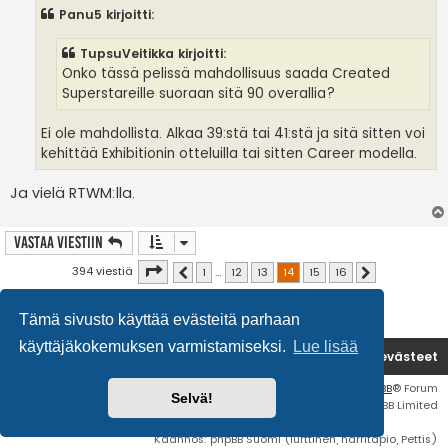
s
Panu5 kirjoitti:
t
i
TupsuVeitikka kirjoitti:
Onko tässä pelissä mahdollisuus saada Created
Superstareille suoraan sitä 90 overallia?
Ei ole mahdollista. Alkaa 39:stä tai 41:stä ja sitä sitten voi
kehittää Exhibitionin otteluilla tai sitten Career modella.
Ja vielä RTWM:lla.
Vastaa Viestiin
Sivu
14
/
16
394 viestiä
1
…
12
13
14
15
16
Edellinen
Seuraava
Tämä sivusto käyttää evästeitä parhaan
käyttäjäkokemuksen varmistamiseksi.
Lue lisää
Etusivu
Poista evästeet
Flat Style by
Ian Bradley
• Keskustelufoorumin ohjelmisto
phpBB
® Forum
Selvä!
Software © phpBB Limited
Käännös: phpBB Suomi (lurttinen, harritapio, Pettis)