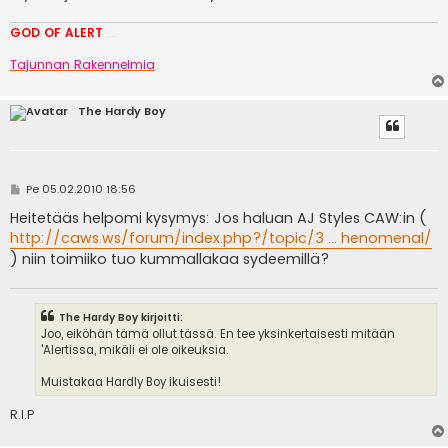
GOD OF ALERT
Heeelp meee
Tajunnan Rakennelmia
The Hardy Boy
V
Pe 05.02.2010 18:56
i
e
Heitetääs helpomi kysymys: Jos haluan AJ Styles CAW:in (
s
http://caws.ws/forum/index.php?/topic/3 ... henomenal/
t
i
) niin toimiiko tuo kummallakaa sydeemillä?
The Hardy Boy kirjoitti:
Joo, eiköhän tämä ollut tässä. En tee yksinkertaisesti mitään
'Alertissa, mikäli ei ole oikeuksia.
Muistakaa Hardly Boy ikuisesti!
R.I.P