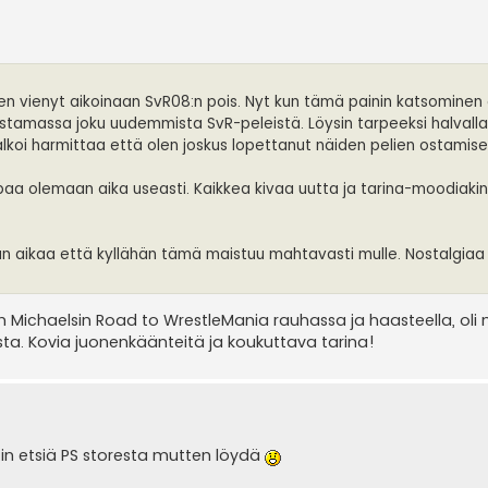
olen vienyt aikoinaan SvR08:n pois. Nyt kun tämä painin katsominen
ostamassa joku uudemmista SvR-peleistä. Löysin tarpeeksi halvall
n alkoi harmittaa että olen joskus lopettanut näiden pelien ostamise
ppaa olemaan aika useasti. Kaikkea kivaa uutta ja tarina-moodiaki
auan aikaa että kyllähän tämä maistuu mahtavasti mulle. Nostalgiaa 
 Michaelsin Road to WrestleMania rauhassa ja haasteella, oli 
ta. Kovia juonenkäänteitä ja koukuttava tarina!
tin etsiä PS storesta mutten löydä