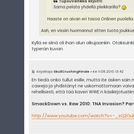
TupsuVeitikka kirjoitti:
Sama pelata yhdellä pleikkarilla?
Haaste on aivan eri tasoa Onlinen puolella
Aah, en vissiin huomannut sitten tuota joukkue
Kyllä se siinä oli ihan alun alkujaankin. Otaksuink
typerän kuvan.
V
Kirjoittaja
SkullCrushingFinale
»
Ke 11.08.2010 13:42
i
e
En tiedä onko tullut esille, mutta ite äsken sain
s
caweja ja yhdistänyt ne uskomattomaan vaivann
t
i
rehellisesti, että tää kaveri WWE:n käsikirjotustiim
SmackDown vs. Raw 2010: TNA Invasion? Part
http://www.youtube.com/watch?v=-_sQ2Ou