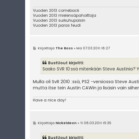
i
Vuoden 2013 comeback
Vuoden 2013 mielensäpahoittaja
Vuoden 2013 surkuhupaisin
Vuoden 2013 paras feudi
V
Kirjoittaja
The Boss
»
Ma 07.03.2011 18:27
i
e
s
BustUout kirjoitti:
t
i
Saako SVR 10:ssä mitenkään Steve Austinia? Y
Mulla oli SvR 2010 :ssä, PS2 -versiossa Steve Aust
mutta itse tein Austin CAWin ja lisäsin vain siih
Have a nice day!
V
Kirjoittaja
Nickeldeon
»
Ti 08.03.2011 19:35
i
e
s
BustUout kirjoitti:
t