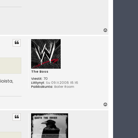
Y
l
ö
s
The Boss
Viestit:
70
ioista,
Liittynyt:
Su 09.11.2008 18:16
Paikkakunta:
Boiler Room
Y
l
ö
s