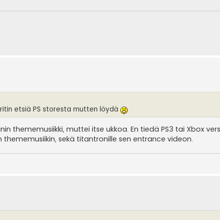
ritin etsiä PS storesta mutten löydä
inin thememusiikki, muttei itse ukkoa. En tiedä PS3 tai Xbox vers
en thememusiikin, sekä titantronille sen entrance videon.