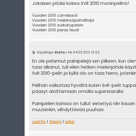
Jokaisen pitäisi kokea SVR 2010 moninpelinä!
Vuoden 2013 comeback
Vuoden 2013 mielensäpahoittaja
Vuoden 2013 surkuhupaisin
Vuoden 2013 paras feudi
V
Kirjoittaja
Stefa
»
Pe 04.02.2011 12:52
i
e
En ole pelannut painipelejä sen jälkeen, kun ol
s
taas alkanut, tuli eilen hetken mielenjohde kä
t
i
SvR 2010-pelin ja kyllä olo on taas hieno, joten
Pelihän vaikuttaa hyvältä kuten SvR-pelit tupp
pääsyt aloittamaan omalla superstaralla.
Painipelien kanssa on tullut vietettyä niin kau
muutenkin, viihdyttävää puuhaa.
Last.fm
|
Steam
|
Listal