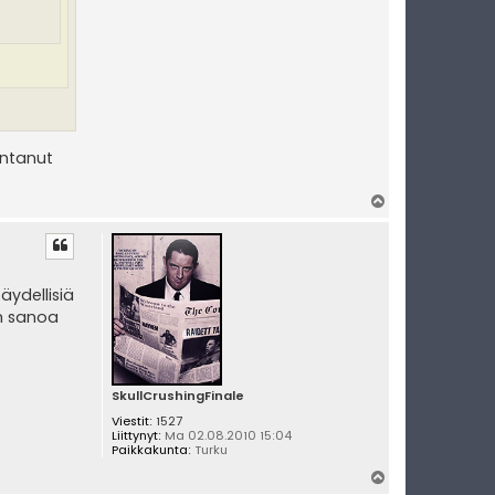
 antanut
Y
l
ö
s
äydellisiä
in sanoa
SkullCrushingFinale
Viestit:
1527
Liittynyt:
Ma 02.08.2010 15:04
Paikkakunta:
Turku
Y