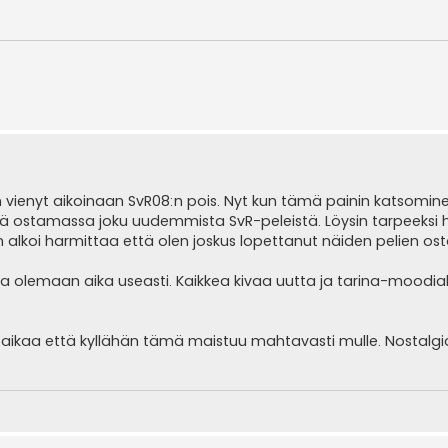
en vienyt aikoinaan SvR08:n pois. Nyt kun tämä painin katsomin
ydä ostamassa joku uudemmista SvR-peleistä. Löysin tarpeeksi h
kin alkoi harmittaa että olen joskus lopettanut näiden pelien os
aa olemaan aika useasti. Kaikkea kivaa uutta ja tarina-moodia
an aikaa että kyllähän tämä maistuu mahtavasti mulle. Nostalgi