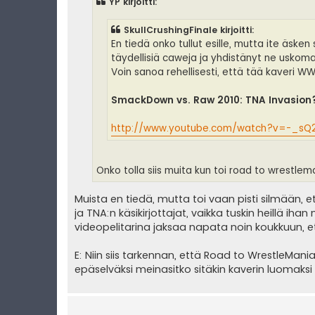
YP kirjoitti:
t
i
SkullCrushingFinale kirjoitti:
En tiedä onko tullut esille, mutta ite äske
täydellisiä caweja ja yhdistänyt ne uskom
Voin sanoa rehellisesti, että tää kaveri WWE:
SmackDown vs. Raw 2010: TNA Invasion?
http://www.youtube.com/watch?v=-_sQ
Onko tolla siis muita kun toi road to wrestlema
Muista en tiedä, mutta toi vaan pisti silmään, 
ja TNA:n käsikirjottajat, vaikka tuskin heillä ihan
videopelitarina jaksaa napata noin koukkuun, e
E: Niin siis tarkennan, että Road to WrestleMania
epäselväksi meinasitko sitäkin kaverin luomaksi