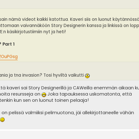
n sain nämä videot kaikki katottua. Kaveri siis on luonut käytännöss
attomaan vaivannäköön Story Designerin kanssa ja linkissä on lopp
n käsikirjotustiimiin nyt ja heti!
 Part 1
2OuPGsg
nia ja tna invasion? Tosi hyviltä vaikutti
että kaveri sai Story Designerillä ja CAWeilla enemmän aikaan 
 noita resursseja on
Joka tapauksessa uskomatonta, että
tenkin kun sen on luonut toinen pelaaja!
 on pelissä valmiiksi pelimuotona, jäi allekirjottaneelle vähän