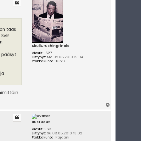
ö
s
 on taas
a SvR
n.
SkullCrushingFinale
Viestit:
1527
n pääsyt
Liittynyt:
Ma 02.08.2010 15:04
Paikkakunta:
Turku
ja
nimittäin
Y
l
ö
s
BustUout
Viestit:
963
Liittynyt:
Su 08.08.2010 13:02
Paikkakunta:
Kajaani