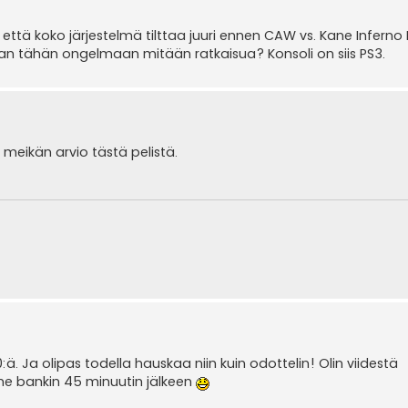
tä koko järjestelmä tilttaa juuri ennen CAW vs. Kane Inferno
an tähän ongelmaan mitään ratkaisua? Konsoli on siis PS3.
meikän arvio tästä pelistä.
:ä. Ja olipas todella hauskaa niin kuin odottelin! Olin viidestä
 the bankin 45 minuutin jälkeen