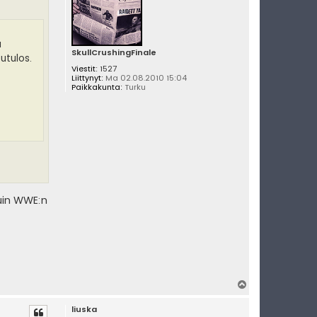
ä
SkullCrushingFinale
utulos.
Viestit:
1527
Liittynyt:
Ma 02.08.2010 15:04
Paikkakunta:
Turku
kuin WWE:n
Y
l
liuska
ö