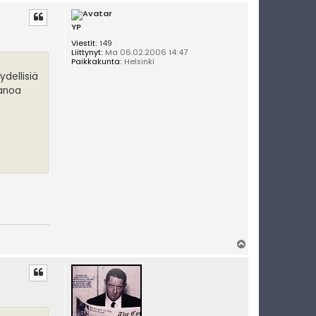
l
ö
s
YP
Viestit:
149
Liittynyt:
Ma 06.02.2006 14:47
Paikkakunta:
Helsinki
ydellisiä
sanoa
Y
l
ö
s