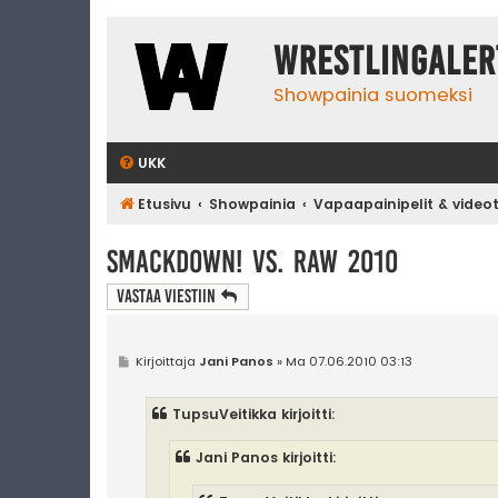
WrestlingAler
Showpainia suomeksi
UKK
Etusivu
Showpainia
Vapaapainipelit & video
SmackDown! vs. RAW 2010
Vastaa Viestiin
V
Kirjoittaja
Jani Panos
»
Ma 07.06.2010 03:13
i
e
s
TupsuVeitikka kirjoitti:
t
i
Jani Panos kirjoitti: