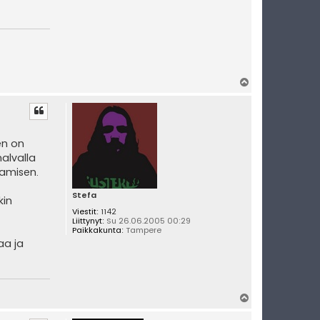
Y
l
ö
s
en on
alvalla
tamisen.
Stefa
kin
Viestit:
1142
Liittynyt:
Su 26.06.2005 00:29
Paikkakunta:
Tampere
aa ja
Y
l