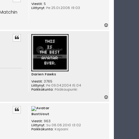
s
Viestit:
5
Liittynyt:
Pe 25.01.2008 19:03
 Matchin
Y
l
ö
s
Darien Fawks
Viestit:
3765
Liittynyt:
Pe 09.04.2004 15:04
Paikkakunta:
Pääkaupunki
Y
l
ö
s
BustUout
Viestit:
963
Liittynyt:
Su 08.08.2010 13:02
Paikkakunta:
Kajaani