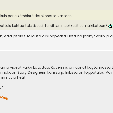
 kuin paria kämäistä tietokonetta vastaan.
ottelu kohtaa tekstissäsi, tai sitten muokkasit sen jälkikäteen?
in, että jotain tuollaista olisi nopeasti luettuna jäänyt väliin ja
 nämä videot kaikki katottua. Kaveri siis on luonut käytännössä t
äköön Story Designerin kanssa ja linkissä on lopputulos. Vo
iin nyt ja heti!
 1
PGsg