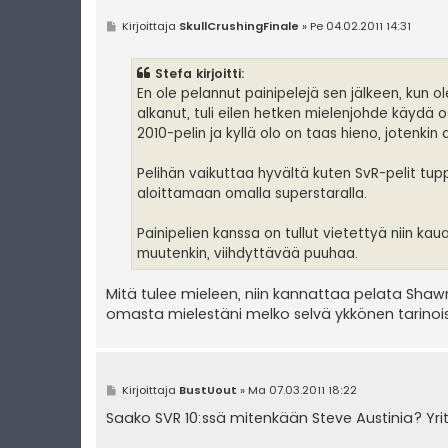
V
Kirjoittaja
SkullCrushingFinale
»
Pe 04.02.2011 14:31
i
e
s
Stefa kirjoitti:
t
i
En ole pelannut painipelejä sen jälkeen, kun 
alkanut, tuli eilen hetken mielenjohde käydä 
2010-pelin ja kyllä olo on taas hieno, jotenki
Pelihän vaikuttaa hyvältä kuten SvR-pelit tu
aloittamaan omalla superstaralla.
Painipelien kanssa on tullut vietettyä niin k
muutenkin, viihdyttävää puuhaa.
Mitä tulee mieleen, niin kannattaa pelata Shawn
omasta mielestäni melko selvä ykkönen tarinois
V
Kirjoittaja
BustUout
»
Ma 07.03.2011 18:22
i
e
Saako SVR 10:ssä mitenkään Steve Austinia? Yri
s
t