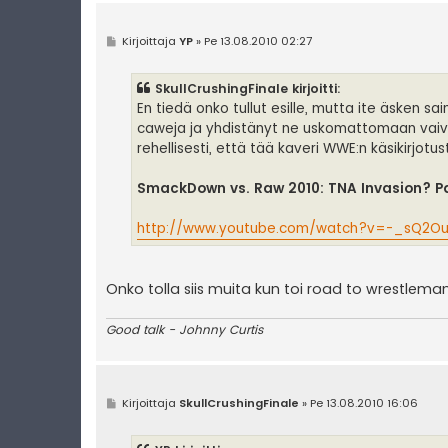
V
Kirjoittaja
YP
»
Pe 13.08.2010 02:27
i
e
s
SkullCrushingFinale kirjoitti:
t
i
En tiedä onko tullut esille, mutta ite äsken sa
caweja ja yhdistänyt ne uskomattomaan vaivan
rehellisesti, että tää kaveri WWE:n käsikirjotust
SmackDown vs. Raw 2010: TNA Invasion? Pa
http://www.youtube.com/watch?v=-_sQ2O
Onko tolla siis muita kun toi road to wrestlemani
Good talk - Johnny Curtis
V
Kirjoittaja
SkullCrushingFinale
»
Pe 13.08.2010 16:06
i
e
s