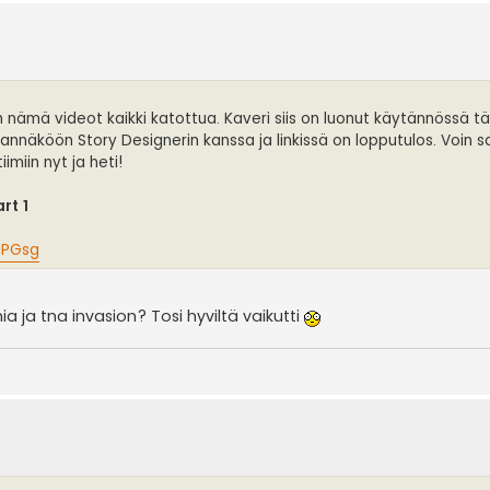
in nämä videot kaikki katottua. Kaveri siis on luonut käytännössä tä
näköön Story Designerin kanssa ja linkissä on lopputulos. Voin 
iimiin nyt ja heti!
rt 1
uPGsg
a ja tna invasion? Tosi hyviltä vaikutti