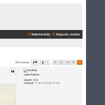
Rekisteröidy
Kirjaudu sisään
Sivu
16
/
16
394 viestiä
1
…
12
13
14
15
16
Edellinen
Jani Panos
Viestit:
303
Liittynyt:
Ti 15.04.2008 15:08