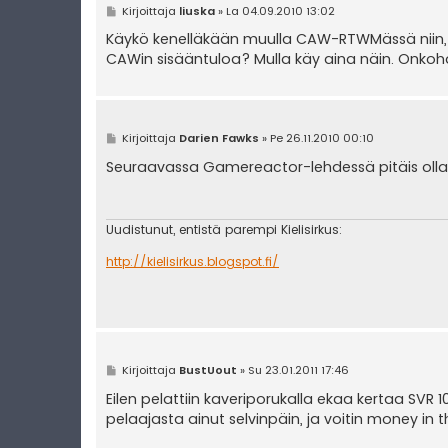
V
Kirjoittaja
liuska
»
La 04.09.2010 13:02
i
e
Käykö kenelläkään muulla CAW-RTWMässä niin, et
s
CAWin sisääntuloa? Mulla käy aina näin. Onkoh
t
i
V
Kirjoittaja
Darien Fawks
»
Pe 26.11.2010 00:10
i
e
Seuraavassa Gamereactor-lehdessä pitäis olla 
s
t
i
Uudistunut, entistä parempi Kielisirkus:
http://kielisirkus.blogspot.fi/
V
Kirjoittaja
BustUout
»
Su 23.01.2011 17:46
i
e
Eilen pelattiin kaveriporukalla ekaa kertaa SVR 10
s
pelaajasta ainut selvinpäin, ja voitin money in
t
i