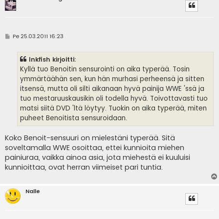
V
Pe 25.03.2011 16:23
i
e
s
Inkfish kirjoitti:
t
i
Kyllä tuo Benoitin sensurointi on aika typerää. Tosin
ymmärtäähän sen, kun hän murhasi perheensä ja sitten
itsensä, mutta oli silti aikanaan hyvä painija WWE 'ssä ja
tuo mestaruuskausikin oli todella hyvä. Toivottavasti tuo
matsi siitä DVD 'ltä löytyy. Tuokin on aika typerää, miten
puheet Benoitista sensuroidaan.
Koko Benoit-sensuuri on mielestäni typerää. Sitä
soveltamalla WWE osoittaa, ettei kunnioita miehen
painiuraa, vaikka ainoa asia, jota miehestä ei kuuluisi
kunnioittaa, ovat herran viimeiset pari tuntia.
Nalle