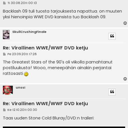
V
Ti 30.08.2011 00:13
i
e
Backlash 09 tuli tuosta tarjouksesta napattua. on muuten
s
yksi hienoinpia WWE DVD kansista tuo Backlash 09.
t
i
SkullCrushingFinale
Re: Virallinen WWE/WWF DVD ketju
V
Pe 23.09.2011 17:28
i
e
The Greatest Stars of the 90's oli viikolla pamahtanut
s
postiluukusta! Wooo, meneepähän ainakin perjantai
t
i
rattosasti
unssi
Re: Virallinen WWE/WWF DVD ketju
V
Ke 12.10.2011 00:30
i
e
Taas uuden Stone Cold Bluray/DVD:n traileri:
s
t