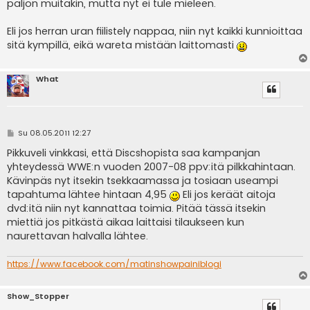
paljon muitakin, mutta nyt ei tule mieleen.
Eli jos herran uran fiilistely nappaa, niin nyt kaikki kunnioittaa
sitä kympillä, eikä wareta mistään laittomasti
What
V
Su 08.05.2011 12:27
i
e
Pikkuveli vinkkasi, että Discshopista saa kampanjan
s
yhteydessä WWE:n vuoden 2007-08 ppv:itä pilkkahintaan.
t
i
Kävinpäs nyt itsekin tsekkaamassa ja tosiaan useampi
tapahtuma lähtee hintaan 4,95
Eli jos keräät aitoja
dvd:itä niin nyt kannattaa toimia. Pitää tässä itsekin
miettiä jos pitkästä aikaa laittaisi tilaukseen kun
naurettavan halvalla lähtee.
https://www.facebook.com/matinshowpainiblogi
Show_Stopper