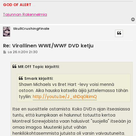
GOD OF ALERT
Heeelp meee
Tajunnan Rakennelmia
SkullCrushingFinale
Re: Virallinen WWE/WWF DVD ketju
V
La 26.11.2011 21:30
i
e
s
MR.Off Topic kirjoitti:
t
i
Smark kirjoitti:
Shawn Michaels vs Bret Hart -levy voisi mennä
ostoon. Aika hauska katsella äijiä juttelemassa tähän
tyyliin:
http://youtu.be/J_shDqGkimQ
Itse en suosittele ostamista. Koko DVD:n ajan itseasiassa
tuntu, että kumpikaan ei halunnut totuutta kertoa
Montreal Screwjobista vaan halusivat "suojella" itseään ja
omaa imagoa. Muutenki jutut vähän
henkilökohtasemmista jutuista oli varsin vaivautuneita.