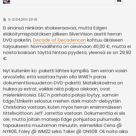
V
Ti 12.04.2011 23:16
i
e
Ei sinänsä niinkään shokeeraavaa, mutta Edgen
s
eläköitymispäätöksen jälkeen SilverVision asetti herran
t
i
DVD-paketin,
Decade of Decadencen
kohtuu äkäiseen
tarjoukseen. Normaalihinta on olevinaan 40,00 €, mutta ei
noista koskaan täyttä hintaa pyydetä, yleensä se on 29,90
€.
Nyt kuitenkin ko. paketti lähtee kympillä. Sen verran voisin
arvostella, että saattaa hyvin olla WWE'n paras
dokumenttiosuudeton DVD-paketti. Matsikokoelma on
huikea ja extrat, vaikkei niitä paljoa olekaan, ovat
mielenkiintoisia. E&C'n parhaita paloja löytyy, samoin
Edge/Strikerin selostus miehen dark match-debyyttiin
Christiania vastaan, kuten myös herran ensimmäiseen
tittelivoittoon Jeff Jarrettia vastaan. Dokumenttia ei siis
ole, mutta joitain matseja Edge pohjustaa puhumalla
tapauksesta muutaman minuutin, esimerkiksi Cena @
NYR06, Foley @ WM22 sekä Taker @ ONS08. Oli noita aika