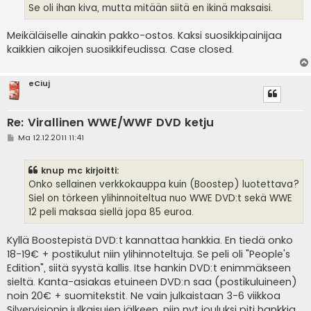
Se oli ihan kiva, mutta mitään siitä en ikinä maksaisi.
Meikäläiselle ainakin pakko-ostos. Kaksi suosikkipainijaa
kaikkien aikojen suosikkifeudissa. Case closed.
eCiuj
Re: Virallinen WWE/WWF DVD ketju
V
Ma 12.12.2011 11:41
i
e
s
knup mc kirjoitti:
t
i
Onko sellainen verkkokauppa kuin (Boostep) luotettava?
Siel on törkeen ylihinnoiteltua nuo WWE DVD:t sekä WWE
12 peli maksaa siellä jopa 85 euroa.
Kyllä Boostepistä DVD:t kannattaa hankkia. En tiedä onko
18-19€ + postikulut niin ylihinnoteltuja. Se peli oli "People's
Edition", siitä syystä kallis. Itse hankin DVD:t enimmäkseen
sieltä. Kanta-asiakas etuineen DVD:n saa (postikuluineen)
noin 20€ + suomitekstit. Ne vain julkaistaan 3-6 viikkoa
Silvervisionin julkaisujen jälkeen, niin nyt jouluksi piti hankkia