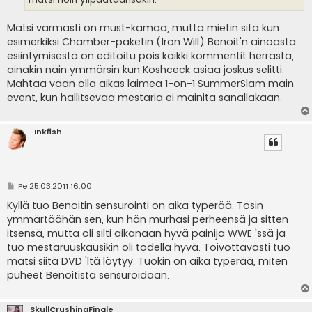
Matsi varmasti on must-kamaa, mutta mietin sitä kun
esimerkiksi Chamber-paketin (Iron Will) Benoit'n ainoasta
esiintymisestä on editoitu pois kaikki kommentit herrasta,
ainakin näin ymmärsin kun Koshceck asiaa joskus selitti.
Mahtaa vaan olla aikas laimea 1-on-1 SummerSlam main
event, kun hallitsevaa mestaria ei mainita sanallakaan.
Inkfish
V
Pe 25.03.2011 16:00
i
e
Kyllä tuo Benoitin sensurointi on aika typerää. Tosin
s
ymmärtäähän sen, kun hän murhasi perheensä ja sitten
t
i
itsensä, mutta oli silti aikanaan hyvä painija WWE 'ssä ja
tuo mestaruuskausikin oli todella hyvä. Toivottavasti tuo
matsi siitä DVD 'ltä löytyy. Tuokin on aika typerää, miten
puheet Benoitista sensuroidaan.
SkullCrushingFinale