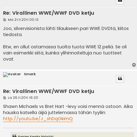
Re: Virallinen WWE/WWF DVD ketju
V
Ma 21.11.2011 00:13
i
e
Joo, silvervisionista lähti tilaukseen pari WWE DVDtä, kiitos
s
tiedosta.
t
i
Btw, en ollut ostamassa tuolta tuota WWE 12 peliä. Se oli
vain esimerkki siitä, kuinka ylihinnoiteltuja nuo tuotteet
ovat.
Smark
Re: Virallinen WWE/WWF DVD ketju
V
La 26.11.2011 16:20
i
e
Shawn Michaels vs Bret Hart -levy voisi mennä ostoon. Aika
s
hauska katsella äijiä juttelemassa tähän tyyliin:
t
i
http://youtu.be/J_shDqGkimQ
Darien Fawks kirjoitti: