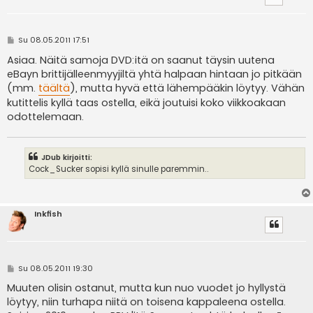
V
Su 08.05.2011 17:51
i
e
Asiaa. Näitä samoja DVD:itä on saanut täysin uutena
s
eBayn brittijälleenmyyjiltä yhtä halpaan hintaan jo pitkään
t
i
(mm.
täältä
), mutta hyvä että lähempääkin löytyy. Vähän
kutittelis kyllä taas ostella, eikä joutuisi koko viikkoakaan
odottelemaan.
JDub kirjoitti:
Cock_Sucker sopisi kyllä sinulle paremmin..
Inkfish
V
Su 08.05.2011 19:30
i
e
Muuten olisin ostanut, mutta kun nuo vuodet jo hyllystä
s
löytyy, niin turhapa niitä on toisena kappaleena ostella.
t
i