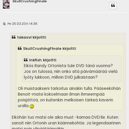
SkullCrushingFinale
V
Pe 25.03.2011 14:38
i
e
s
takaovi kirjoitti:
t
i
SkullCrushingFinale kirjoitti:
Inkfish kirjoitti:
Eikös Randy Ortonista tule DVD tänä vuonna?
Jos on tulossa, niin onko sitä päivämäärää vielä
lyöty lukkoon, milloin DVD julkaistaan?
Oli muistaakseni tarkoitus ainakin tulla. Pääseeköhän
Benoit-matsi kokoelmaan ilman ihmeempää
poisjättöä, on kuitenkin melkoisen tärkeä kaverin
uralla
Eiköhän tuo matsi ole aika must -kamaa DVD:lle. Kuten
sanoit niin Ortonin uran käännekohtia. Ja legendaarinen
matsi noin ylipäätäänsäkin.