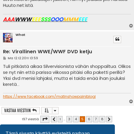
Huuto.net:istä.
AAA
WWW
EEE
SSS
OOO
MMM
EEE
What
Re: Virallinen WWE/WWF DVD ketju
V
Ma 12.12.2011 13:59
i
e
Tuli pitkästä aikaa Silvervisionista vähän shoppailtua. Olikos
s
se nyt niin että parissa viikossa pitäisi olla paketti perillä?
t
i
Yksi dvd menisi lahjaksi, mutta ei taida enää ihan jouluksi
keretä...
https://www.facebook.com/matinshowpainiblogi
Vastaa Viestiin
Sivu
5
/
8
197 viestiä
1
…
3
4
5
6
7
8
Edellinen
Seuraava
Tämä sivusto käyttää evästeitä parhaan