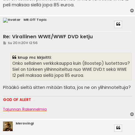
i
peli maksaa siellä jopa 85 euroa.
MR.Off Topic
Re: Virallinen WWE/WWF DVD ketju
V
Su 20.11.2011 12:56
i
e
s
knup mc kirjoitti:
t
i
Onko sellainen verkkokauppa kuin (Boostep) luotettava?
Siel on törkeen ylihinnoiteltua nuo WWE DVD:t sekä WWE
12 peli maksaa siellä jopa 85 euroa.
Pitääkö sieltä sitten mitään tilata, jos ne on ylihinnoteltuja?
GOD OF ALERT
Heeelp meee
Tajunnan Rakennelmia
Merovingi