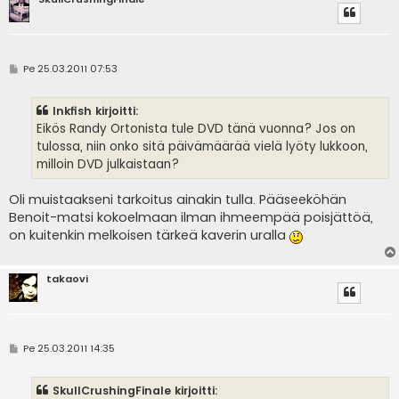
V
Pe 25.03.2011 07:53
i
e
s
Inkfish kirjoitti:
t
i
Eikös Randy Ortonista tule DVD tänä vuonna? Jos on
tulossa, niin onko sitä päivämäärää vielä lyöty lukkoon,
milloin DVD julkaistaan?
Oli muistaakseni tarkoitus ainakin tulla. Pääseeköhän
Benoit-matsi kokoelmaan ilman ihmeempää poisjättöä,
on kuitenkin melkoisen tärkeä kaverin uralla
takaovi
V
Pe 25.03.2011 14:35
i
e
s
SkullCrushingFinale kirjoitti:
t