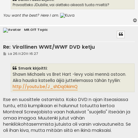
Provoatteko JDubille, vai oletteko oikeasti tuota mieltä?
You want the best? Here I am.
MR.Off Topic
Re: Virallinen WWE/WWF DVD ketju
V
La 26.11.2011 16:27
i
e
s
Smark kirjoitti:
t
i
Shawn Michaels vs Bret Hart -levy voisi mennä ostoon.
Aika hauska katsella äijiä juttelemassa tähän tyyliin:
http://youtu.be/J_shDqGkimQ
Itse en suosittele ostamista. Koko DVD:n ajan itseasiassa
tuntu, että kumpikaan ei halunnut totuutta kertoa
Montreal Screwjobista vaan halusivat "suojella" itseään ja
omaa imagoa. Muutenki jutut vähän
henkilökohtasemmista jutuista oli varsin vaivautuneita. Se
oli ihan kiva, mutta mitään siitä en ikinä maksaisi.