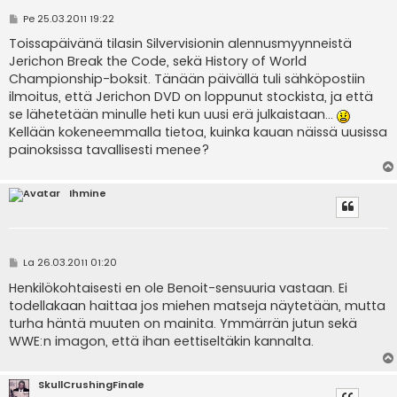
V
Pe 25.03.2011 19:22
i
e
Toissapäivänä tilasin Silvervisionin alennusmyynneistä
s
Jerichon Break the Code, sekä History of World
t
i
Championship-boksit. Tänään päivällä tuli sähköpostiin
ilmoitus, että Jerichon DVD on loppunut stockista, ja että
se lähetetään minulle heti kun uusi erä julkaistaan...
Kellään kokeneemmalla tietoa, kuinka kauan näissä uusissa
painoksissa tavallisesti menee?
Ihmine
V
La 26.03.2011 01:20
i
e
Henkilökohtaisesti en ole Benoit-sensuuria vastaan. Ei
s
todellakaan haittaa jos miehen matseja näytetään, mutta
t
i
turha häntä muuten on mainita. Ymmärrän jutun sekä
WWE:n imagon, että ihan eettiseltäkin kannalta.
SkullCrushingFinale