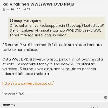
Re: Virallinen WWE/WWF DVD ketju
V
Su 20.11.2011 14:07
i
e
s
knup mc kirjoitti:
t
i
Onko sellainen verkkokauppa kuin (Boostep) luotettava?
Siel on törkeen ylihinnoiteltua nuo WWE DVD:t sekä WWE
12 peli maksaa siellä jopa 85 euroa.
85 euroa!? Mitä hemmettiä? Ei tuollaista hintaa kannata
todellakaan maksaa.
Osta WWE DVD:si Silvervisionista, jonka hinnat ovat hyvällä
tasolla - esimerkiksi Money In The Bank 2011 kustantaa
valtaisat 15 euroa. Eivät ainakaan vuosi sitten perineet
edes mitään postimaksuja.
http://www.silvervision.co.uk/
hevosen k**pä
knup mc