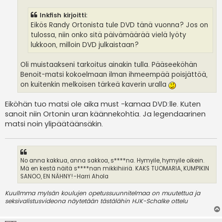
i
Inkfish kirjoitti:
Eikös Randy Ortonista tule DVD tänä vuonna? Jos on
tulossa, niin onko sitä päivämäärää vielä lyöty
lukkoon, milloin DVD julkaistaan?
Oli muistaakseni tarkoitus ainakin tulla. Pääseeköhän
Benoit-matsi kokoelmaan ilman ihmeempää poisjättöä,
on kuitenkin melkoisen tärkeä kaverin uralla
Eiköhän tuo matsi ole aika must -kamaa DVD:lle. Kuten
sanoit niin Ortonin uran käännekohtia. Ja legendaarinen
matsi noin ylipäätäänsäkin.
No anna kakkua, anna sakkoa, s****na. Hymyile, hymyile oikein.
Mä en kestä näitä s****nan mikkihiiriä. KAKS TUOMARIA, KUMPIKIN
SANOO, EN NÄHNY!-Harri Ahola
Kuullmma mylsän koulujen opetussuunnitelmaa on muutettua ja
seksivalistusvideona näytetään tästälähin HJK-Schalke ottelu