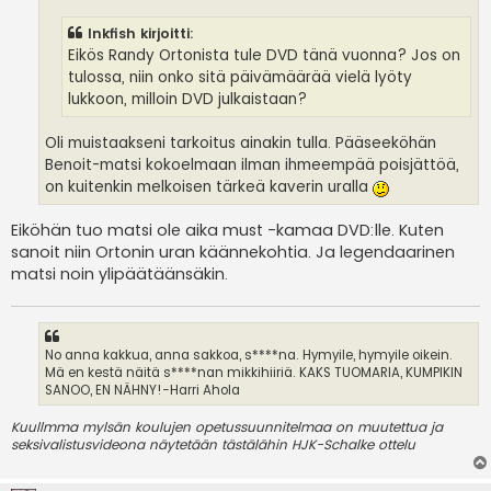
i
Inkfish kirjoitti:
Eikös Randy Ortonista tule DVD tänä vuonna? Jos on
tulossa, niin onko sitä päivämäärää vielä lyöty
lukkoon, milloin DVD julkaistaan?
Oli muistaakseni tarkoitus ainakin tulla. Pääseeköhän
Benoit-matsi kokoelmaan ilman ihmeempää poisjättöä,
on kuitenkin melkoisen tärkeä kaverin uralla
Eiköhän tuo matsi ole aika must -kamaa DVD:lle. Kuten
sanoit niin Ortonin uran käännekohtia. Ja legendaarinen
matsi noin ylipäätäänsäkin.
No anna kakkua, anna sakkoa, s****na. Hymyile, hymyile oikein.
Mä en kestä näitä s****nan mikkihiiriä. KAKS TUOMARIA, KUMPIKIN
SANOO, EN NÄHNY!-Harri Ahola
Kuullmma mylsän koulujen opetussuunnitelmaa on muutettua ja
seksivalistusvideona näytetään tästälähin HJK-Schalke ottelu