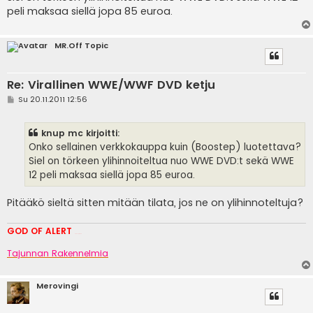
i
peli maksaa siellä jopa 85 euroa.
MR.Off Topic
Re: Virallinen WWE/WWF DVD ketju
V
Su 20.11.2011 12:56
i
e
s
knup mc kirjoitti:
t
i
Onko sellainen verkkokauppa kuin (Boostep) luotettava?
Siel on törkeen ylihinnoiteltua nuo WWE DVD:t sekä WWE
12 peli maksaa siellä jopa 85 euroa.
Pitääkö sieltä sitten mitään tilata, jos ne on ylihinnoteltuja?
GOD OF ALERT
Heeelp meee
Tajunnan Rakennelmia
Merovingi