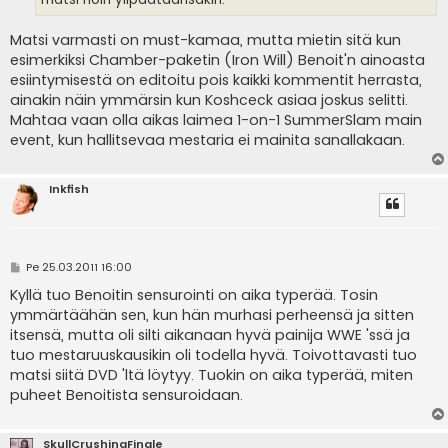
Matsi varmasti on must-kamaa, mutta mietin sitä kun
esimerkiksi Chamber-paketin (Iron Will) Benoit'n ainoasta
esiintymisestä on editoitu pois kaikki kommentit herrasta,
ainakin näin ymmärsin kun Koshceck asiaa joskus selitti.
Mahtaa vaan olla aikas laimea 1-on-1 SummerSlam main
event, kun hallitsevaa mestaria ei mainita sanallakaan.
Inkfish
V
Pe 25.03.2011 16:00
i
e
Kyllä tuo Benoitin sensurointi on aika typerää. Tosin
s
ymmärtäähän sen, kun hän murhasi perheensä ja sitten
t
i
itsensä, mutta oli silti aikanaan hyvä painija WWE 'ssä ja
tuo mestaruuskausikin oli todella hyvä. Toivottavasti tuo
matsi siitä DVD 'ltä löytyy. Tuokin on aika typerää, miten
puheet Benoitista sensuroidaan.
SkullCrushingFinale