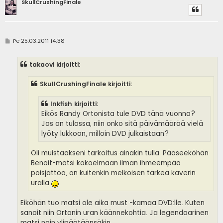
SkullCrushingFinale
V
Pe 25.03.2011 14:38
i
e
s
takaovi kirjoitti:
t
i
SkullCrushingFinale kirjoitti:
Inkfish kirjoitti:
Eikös Randy Ortonista tule DVD tänä vuonna?
Jos on tulossa, niin onko sitä päivämäärää vielä
lyöty lukkoon, milloin DVD julkaistaan?
Oli muistaakseni tarkoitus ainakin tulla. Pääseeköhän
Benoit-matsi kokoelmaan ilman ihmeempää
poisjättöä, on kuitenkin melkoisen tärkeä kaverin
uralla
Eiköhän tuo matsi ole aika must -kamaa DVD:lle. Kuten
sanoit niin Ortonin uran käännekohtia. Ja legendaarinen
matsi noin ylipäätäänsäkin.