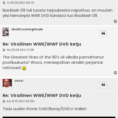
V
Ti 30.08.2011 00:13
i
e
Backlash 09 tuli tuosta tarjouksesta napattua. on muuten
s
yksi hienoinpia WWE DVD kansista tuo Backlash 09.
t
i
SkullCrushingFinale
Re: Virallinen WWE/WWF DVD ketju
V
Pe 23.09.2011 17:28
i
e
The Greatest Stars of the 90's oli viikolla pamahtanut
s
postiluukusta! Wooo, meneepähän ainakin perjantai
t
i
rattosasti
unssi
Re: Virallinen WWE/WWF DVD ketju
V
Ke 12.10.2011 00:30
i
e
Taas uuden Stone Cold Bluray/DVD:n traileri:
s
t