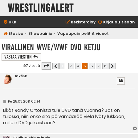
WrestlingAlert
UKK
Rekisteröidy
Kirjaudu sisään
Etusivu
Showpainia
Vapaapainipelit & videot
Virallinen WWE/WWF DVD ketju
Vastaa Viestiin
Sivu
5
/
8
197 viestiä
1
…
3
4
5
6
7
8
Edellinen
Seuraava
Inkfish
V
Pe 25.03.2011 02:14
i
e
Eikös Randy Ortonista tule DVD tänä vuonna? Jos on
s
tulossa, niin onko sitä päivämäärää vielä lyöty lukkoon,
t
i
milloin DVD julkaistaan?
SkullCrushingFinale