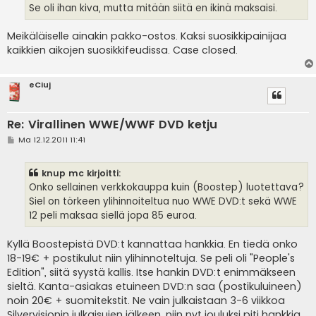
Se oli ihan kiva, mutta mitään siitä en ikinä maksaisi.
Meikäläiselle ainakin pakko-ostos. Kaksi suosikkipainijaa
kaikkien aikojen suosikkifeudissa. Case closed.
eCiuj
Re: Virallinen WWE/WWF DVD ketju
V
Ma 12.12.2011 11:41
i
e
s
knup mc kirjoitti:
t
i
Onko sellainen verkkokauppa kuin (Boostep) luotettava?
Siel on törkeen ylihinnoiteltua nuo WWE DVD:t sekä WWE
12 peli maksaa siellä jopa 85 euroa.
Kyllä Boostepistä DVD:t kannattaa hankkia. En tiedä onko
18-19€ + postikulut niin ylihinnoteltuja. Se peli oli "People's
Edition", siitä syystä kallis. Itse hankin DVD:t enimmäkseen
sieltä. Kanta-asiakas etuineen DVD:n saa (postikuluineen)
noin 20€ + suomitekstit. Ne vain julkaistaan 3-6 viikkoa
Silvervisionin julkaisujen jälkeen, niin nyt jouluksi piti hankkia