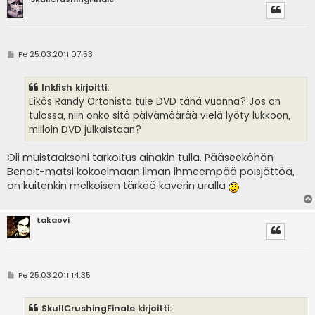
V
Pe 25.03.2011 07:53
i
e
s
Inkfish kirjoitti:
t
i
Eikös Randy Ortonista tule DVD tänä vuonna? Jos on
tulossa, niin onko sitä päivämäärää vielä lyöty lukkoon,
milloin DVD julkaistaan?
Oli muistaakseni tarkoitus ainakin tulla. Pääseeköhän
Benoit-matsi kokoelmaan ilman ihmeempää poisjättöä,
on kuitenkin melkoisen tärkeä kaverin uralla
takaovi
V
Pe 25.03.2011 14:35
i
e
s
SkullCrushingFinale kirjoitti:
t