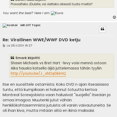
Provoatteko JDubille, vai oletteko oikeasti tuota mieltä?
You want the best? Here I am.
MR.Off Topic
Re: Virallinen WWE/WWF DVD ketju
V
La 26.11.2011 16:27
i
e
s
Smark kirjoitti:
t
i
Shawn Michaels vs Bret Hart -levy voisi mennä ostoon.
Aika hauska katsella äijiä juttelemassa tähän tyyliin:
http://youtu.be/J_shDqGkimQ
Itse en suosittele ostamista. Koko DVD:n ajan itseasiassa
tuntu, että kumpikaan ei halunnut totuutta kertoa
Montreal Screwjobista vaan halusivat "suojella" itseään ja
omaa imagoa. Muutenki jutut vähän
henkilökohtasemmista jutuista oli varsin vaivautuneita. Se
oli ihan kiva, mutta mitään siitä en ikinä maksaisi.