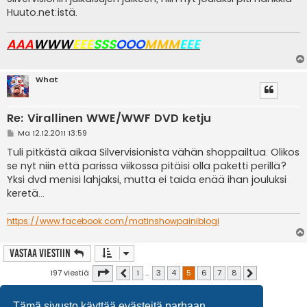
Huuto.net:istä.
AAA
WWW
EEE
SSS
OOO
MMM
EEE
What
Re: Virallinen WWE/WWF DVD ketju
V
Ma 12.12.2011 13:59
i
e
Tuli pitkästä aikaa Silvervisionista vähän shoppailtua. Olikos
s
se nyt niin että parissa viikossa pitäisi olla paketti perillä?
t
i
Yksi dvd menisi lahjaksi, mutta ei taida enää ihan jouluksi
keretä...
https://www.facebook.com/matinshowpainiblogi
Vastaa Viestiin
Sivu
5
/
8
197 viestiä
1
…
3
4
5
6
7
8
Edellinen
Seuraava
Tämä sivusto käyttää evästeitä parhaan