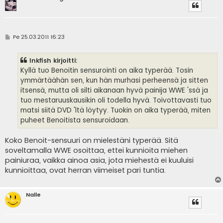
V
Pe 25.03.2011 16:23
i
e
s
Inkfish kirjoitti:
t
i
Kyllä tuo Benoitin sensurointi on aika typerää. Tosin
ymmärtäähän sen, kun hän murhasi perheensä ja sitten
itsensä, mutta oli silti aikanaan hyvä painija WWE 'ssä ja
tuo mestaruuskausikin oli todella hyvä. Toivottavasti tuo
matsi siitä DVD 'ltä löytyy. Tuokin on aika typerää, miten
puheet Benoitista sensuroidaan.
Koko Benoit-sensuuri on mielestäni typerää. Sitä
soveltamalla WWE osoittaa, ettei kunnioita miehen
painiuraa, vaikka ainoa asia, jota miehestä ei kuuluisi
kunnioittaa, ovat herran viimeiset pari tuntia.
Nalle