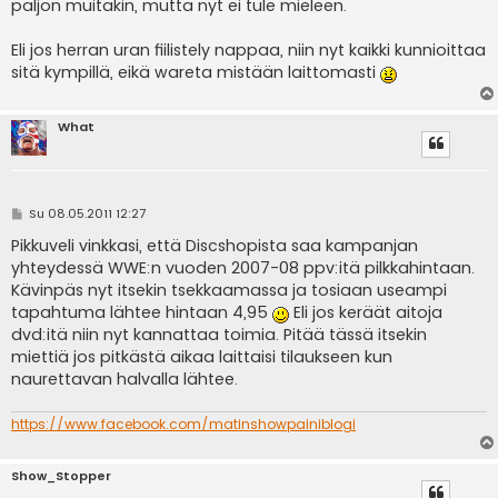
paljon muitakin, mutta nyt ei tule mieleen.
Eli jos herran uran fiilistely nappaa, niin nyt kaikki kunnioittaa
sitä kympillä, eikä wareta mistään laittomasti
What
V
Su 08.05.2011 12:27
i
e
Pikkuveli vinkkasi, että Discshopista saa kampanjan
s
yhteydessä WWE:n vuoden 2007-08 ppv:itä pilkkahintaan.
t
i
Kävinpäs nyt itsekin tsekkaamassa ja tosiaan useampi
tapahtuma lähtee hintaan 4,95
Eli jos keräät aitoja
dvd:itä niin nyt kannattaa toimia. Pitää tässä itsekin
miettiä jos pitkästä aikaa laittaisi tilaukseen kun
naurettavan halvalla lähtee.
https://www.facebook.com/matinshowpainiblogi
Show_Stopper