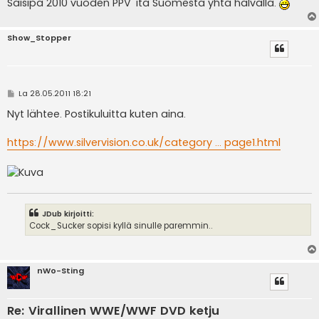
Saisipa 2010 vuoden PPV 'itä Suomesta yhtä halvalla.
Show_Stopper
V
La 28.05.2011 18:21
i
e
Nyt lähtee. Postikuluitta kuten aina.
s
t
i
https://www.silvervision.co.uk/category ... page1.html
JDub kirjoitti:
Cock_Sucker sopisi kyllä sinulle paremmin..
nWo-Sting
Re: Virallinen WWE/WWF DVD ketju