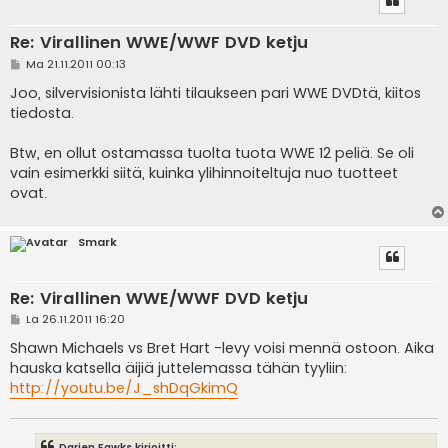
Re: Virallinen WWE/WWF DVD ketju
V
Ma 21.11.2011 00:13
i
e
Joo, silvervisionista lähti tilaukseen pari WWE DVDtä, kiitos
s
tiedosta.
t
i
Btw, en ollut ostamassa tuolta tuota WWE 12 peliä. Se oli
vain esimerkki siitä, kuinka ylihinnoiteltuja nuo tuotteet
ovat.
Smark
Re: Virallinen WWE/WWF DVD ketju
V
La 26.11.2011 16:20
i
e
Shawn Michaels vs Bret Hart -levy voisi mennä ostoon. Aika
s
hauska katsella äijiä juttelemassa tähän tyyliin:
t
i
http://youtu.be/J_shDqGkimQ
Darien Fawks kirjoitti: