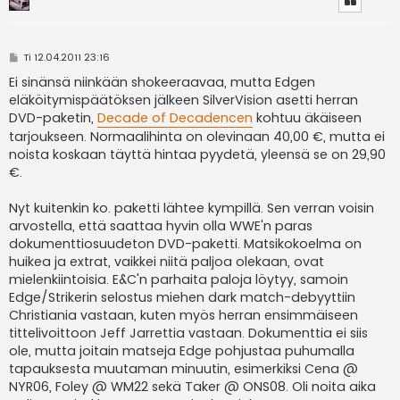
V
Ti 12.04.2011 23:16
i
e
Ei sinänsä niinkään shokeeraavaa, mutta Edgen
s
eläköitymispäätöksen jälkeen SilverVision asetti herran
t
i
DVD-paketin,
Decade of Decadencen
kohtuu äkäiseen
tarjoukseen. Normaalihinta on olevinaan 40,00 €, mutta ei
noista koskaan täyttä hintaa pyydetä, yleensä se on 29,90
€.
Nyt kuitenkin ko. paketti lähtee kympillä. Sen verran voisin
arvostella, että saattaa hyvin olla WWE'n paras
dokumenttiosuudeton DVD-paketti. Matsikokoelma on
huikea ja extrat, vaikkei niitä paljoa olekaan, ovat
mielenkiintoisia. E&C'n parhaita paloja löytyy, samoin
Edge/Strikerin selostus miehen dark match-debyyttiin
Christiania vastaan, kuten myös herran ensimmäiseen
tittelivoittoon Jeff Jarrettia vastaan. Dokumenttia ei siis
ole, mutta joitain matseja Edge pohjustaa puhumalla
tapauksesta muutaman minuutin, esimerkiksi Cena @
NYR06, Foley @ WM22 sekä Taker @ ONS08. Oli noita aika