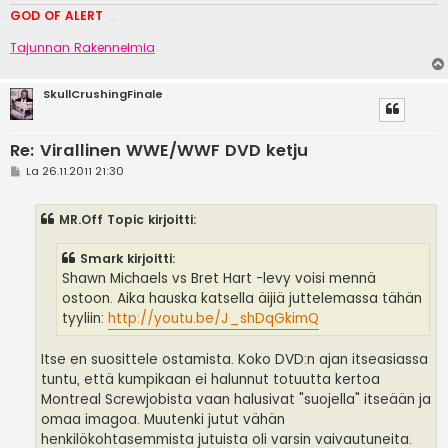
GOD OF ALERT
Heeelp meee
Tajunnan Rakennelmia
SkullCrushingFinale
Re: Virallinen WWE/WWF DVD ketju
V
La 26.11.2011 21:30
i
e
s
MR.Off Topic kirjoitti:
t
i
Smark kirjoitti:
Shawn Michaels vs Bret Hart -levy voisi mennä
ostoon. Aika hauska katsella äijiä juttelemassa tähän
tyyliin:
http://youtu.be/J_shDqGkimQ
Itse en suosittele ostamista. Koko DVD:n ajan itseasiassa
tuntu, että kumpikaan ei halunnut totuutta kertoa
Montreal Screwjobista vaan halusivat "suojella" itseään ja
omaa imagoa. Muutenki jutut vähän
henkilökohtasemmista jutuista oli varsin vaivautuneita.