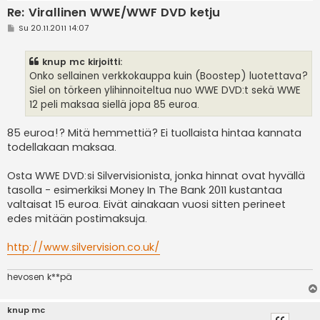
Re: Virallinen WWE/WWF DVD ketju
V
Su 20.11.2011 14:07
i
e
s
knup mc kirjoitti:
t
i
Onko sellainen verkkokauppa kuin (Boostep) luotettava?
Siel on törkeen ylihinnoiteltua nuo WWE DVD:t sekä WWE
12 peli maksaa siellä jopa 85 euroa.
85 euroa!? Mitä hemmettiä? Ei tuollaista hintaa kannata
todellakaan maksaa.
Osta WWE DVD:si Silvervisionista, jonka hinnat ovat hyvällä
tasolla - esimerkiksi Money In The Bank 2011 kustantaa
valtaisat 15 euroa. Eivät ainakaan vuosi sitten perineet
edes mitään postimaksuja.
http://www.silvervision.co.uk/
hevosen k**pä
knup mc