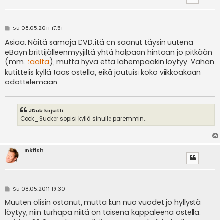
V
Su 08.05.2011 17:51
i
e
Asiaa. Näitä samoja DVD:itä on saanut täysin uutena
s
eBayn brittijälleenmyyjiltä yhtä halpaan hintaan jo pitkään
t
i
(mm.
täältä
), mutta hyvä että lähempääkin löytyy. Vähän
kutittelis kyllä taas ostella, eikä joutuisi koko viikkoakaan
odottelemaan.
JDub kirjoitti:
Cock_Sucker sopisi kyllä sinulle paremmin..
Inkfish
V
Su 08.05.2011 19:30
i
e
Muuten olisin ostanut, mutta kun nuo vuodet jo hyllystä
s
löytyy, niin turhapa niitä on toisena kappaleena ostella.
t
i