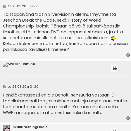
V
Pe 25.03.2011 19:22
i
e
Toissapäivänä tilasin Silvervisionin alennusmyynneistä
s
Jerichon Break the Code, sekä History of World
t
i
Championship-boksit. Tänään päivällä tuli sähköpostiin
ilmoitus, että Jerichon DVD on loppunut stockista, ja että
se lähetetään minulle heti kun uusi erä julkaistaan...
Kellään kokeneemmalla tietoa, kuinka kauan näissä uusissa
painoksissa tavallisesti menee?
Ihmine
V
La 26.03.2011 01:20
i
e
Henkilökohtaisesti en ole Benoit-sensuuria vastaan. Ei
s
todellakaan haittaa jos miehen matseja näytetään, mutta
t
i
turha häntä muuten on mainita. Ymmärrän jutun sekä
WWE:n imagon, että ihan eettiseltäkin kannalta.
SkullCrushingFinale