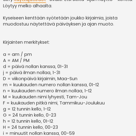
Löytyy melko alhaalta.
Kyseiseen kenttään syötetään joukko kirjaimia, joista
muodostuu näytettävä päiväyksen ja ajan muoto.
Kirjainten merkitykset:
a = am / pm
A = AM / PM
d = päivä nollan kanssa, 01-31
j = päivä ilman nollaa, 1-31
D = viikonpäivä kirjaimin, Maa-Sun
m = kuukauden numero nollan kanssa, 01-12
n = kuukauden numero ilman nollaa, 1-12
M = kuukauden nimi lyhyesti, Tam-Jou
F = kuukauden pitkä nimi, Tammikuu-Joulukuu
g = 12 tunnin kello, 1-12
G = 24 tunnin kello, 0-23
h = 12 tunnin kello, 01-12
H = 24 tunnin kello, 00-23
i = minuutit nollan kanssa, 00-59