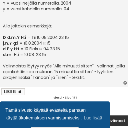
Y = vuosi neljällä numerolla, 2004
y = vuosi kahdella numerolla, 04
Alla joitakin esimerkkejä:
D d.m.Y H:i
= Tii 10.08.2004 23:15
j.n.Y g:i
= 10.8.2004 11:15
d F y H:i
= 10 Elokuu 04 23:15
d.m. H:i
= 10.08. 23:15
Valinnoista löytyy myös "Alle minuutti sitten" -valinnat, joilla
ajankohtiin saa mukaan "5 minuuttia sitten" -tyylisten
aikojen lisäksi "Tänään" ja "Eilen" -tekstit.
Lukittu
1 viesti • Sivu
1
/
1
Tämä sivusto käyttää evästeitä parhaan
käyttäjäkokemuksen varmistamiseksi.
Lue lisää
Etusivu
Poista evästeet