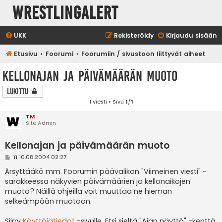
WrestlingAlert
UKK
Rekisteröidy
Kirjaudu sisään
Etusivu
Foorumi
Foorumiin / sivustoon liittyvät aiheet
Kellonajan ja päivämäärän muoto
Lukittu
1 viesti • Sivu
1
/
1
TM
Site Admin
Kellonajan ja päivämäärän muoto
V
Ti 10.08.2004 02:27
i
e
Ärsyttääkö mm. Foorumin päävalikon "Viimeinen viesti" -
s
sarakkeessa näkyvien päivämäärien ja kellonaikojen
t
i
muoto? Näillä ohjeilla voit muuttaa ne hieman
selkeämpään muotoon.
Siirry
Käyttäjätiedot
-sivulle. Etsi sieltä "Ajan näyttö" -kenttä.