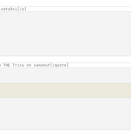
ivatuksi[/u]
ä THE Trisu on sanonut[/quote]