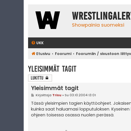
WrestlingAler
Showpainia suomeksi
UKK
Etusivu
Foorumi
Foorumiin / sivustoon liitty
Yleisimmät tagit
Lukittu
Yleisimmät tagit
V
Kirjoittaja
Trisu
»
Su 03.10.2004 13:01
i
e
Tässä yleisimpien tagien käyttöohjeet. Jokaise
s
kuinka saat haluamasi lopputuloksen. Kyseinen l
t
i
ohjeen toisessa osassa nuolen perässä.