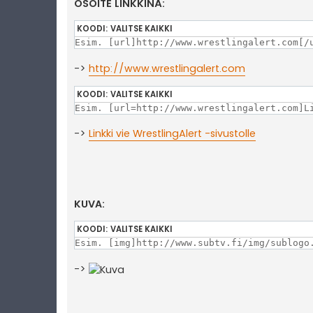
OSOITE LINKKINÄ:
KOODI:
VALITSE KAIKKI
Esim. [url]http://www.wrestlingalert.com[/
->
http://www.wrestlingalert.com
KOODI:
VALITSE KAIKKI
Esim. [url=http://www.wrestlingalert.com]L
->
Linkki vie WrestlingAlert -sivustolle
KUVA:
KOODI:
VALITSE KAIKKI
Esim. [img]http://www.subtv.fi/img/sublogo
->