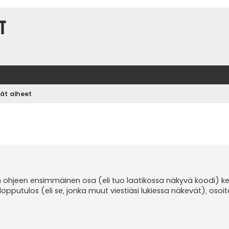
t
vät aiheet
n ohjeen ensimmäinen osa (eli tuo laatikossa näkyvä koodi) ke
opputulos (eli se, jonka muut viestiäsi lukiessa näkevät), osoi