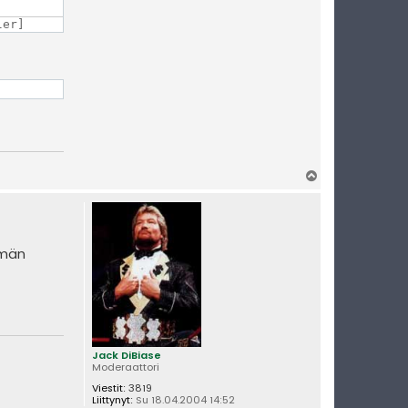
ler]
Y
l
ö
s
ämän
Jack DiBiase
Moderaattori
Viestit:
3819
Liittynyt:
Su 18.04.2004 14:52