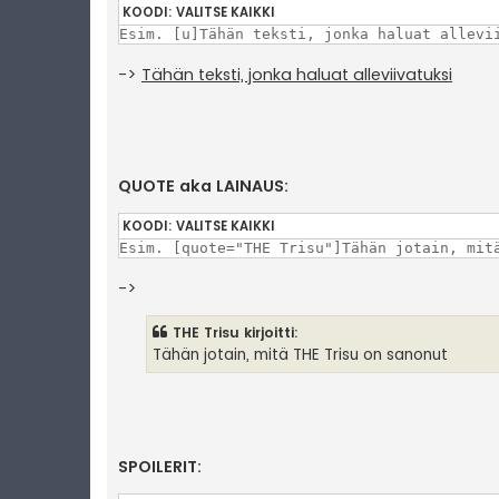
KOODI:
VALITSE KAIKKI
Esim. [u]Tähän teksti, jonka haluat allevi
->
Tähän teksti, jonka haluat alleviivatuksi
QUOTE aka LAINAUS:
KOODI:
VALITSE KAIKKI
Esim. [quote="THE Trisu"]Tähän jotain, mit
->
THE Trisu kirjoitti:
Tähän jotain, mitä THE Trisu on sanonut
SPOILERIT: