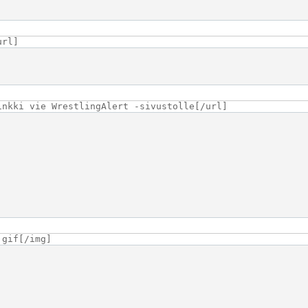
url]
inkki vie WrestlingAlert -sivustolle[/url]
.gif[/img]