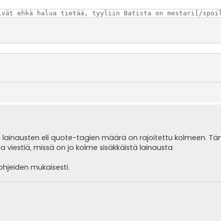
ivät ehkä halua tietää, tyyliin Batista on mestari[/spoi
n lainausten eli quote-tagien määrä on rajoitettu kolmeen. T
sta viestiä, missä on jo kolme sisäkkäistä lainausta.
ohjeiden mukaisesti.