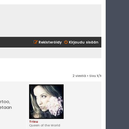
Rekisteröidy
Kirjaudu sisään
2 viestiä • Sivu
1
/
1
rtoo,
tetaan
Trisu
Queen of the World