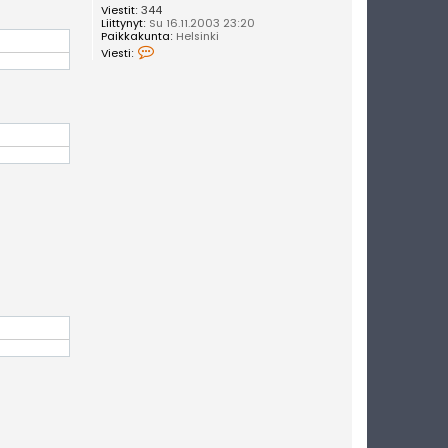
Viestit:
344
Liittynyt:
Su 16.11.2003 23:20
Paikkakunta:
Helsinki
V
Viesti:
i
e
s
t
i
T
r
i
s
u