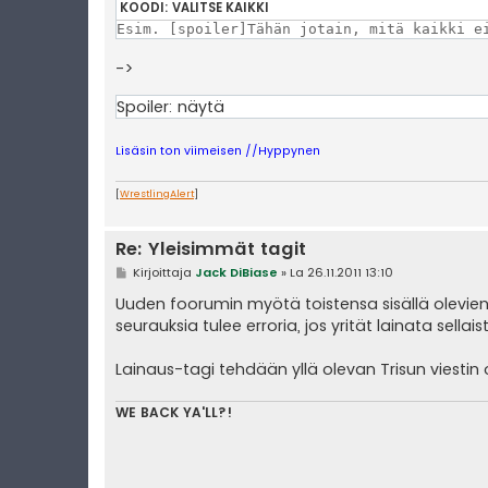
KOODI:
VALITSE KAIKKI
Esim. [spoiler]Tähän jotain, mitä kaikki e
->
Spoiler:
näytä
Lisäsin ton viimeisen //Hyppynen
[
WrestlingAlert
]
Re: Yleisimmät tagit
V
Kirjoittaja
Jack DiBiase
»
La 26.11.2011 13:10
i
e
Uuden foorumin myötä toistensa sisällä olevie
s
seurauksia tulee erroria, jos yrität lainata sellai
t
i
Lainaus-tagi tehdään yllä olevan Trisun viestin 
WE BACK YA'LL?!