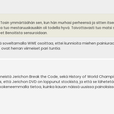
ä. Tosin ymmärtäähän sen, kun hän murhasi perheensä ja sitten itse
 ja tuo mestaruuskausikin oli todella hyvä. Toivottavasti tuo matsi 
eet Benoitista sensuroidaan.
ä soveltamalla WWE osoittaa, ettei kunnioita miehen painiuraa
 ovat herran viimeiset pari tuntia.
ynneistä Jerichon Break the Code, sekä History of World Champ
us, että Jerichon DVD on loppunut stockista, ja että se lähetet
kokeneemmalla tietoa, kuinka kauan näissä uusissa painoksis