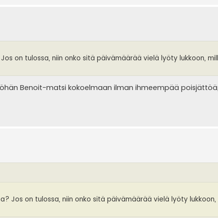
os on tulossa, niin onko sitä päivämäärää vielä lyöty lukkoon, mil
seeköhän Benoit-matsi kokoelmaan ilman ihmeempää poisjättöä
? Jos on tulossa, niin onko sitä päivämäärää vielä lyöty lukkoon, 