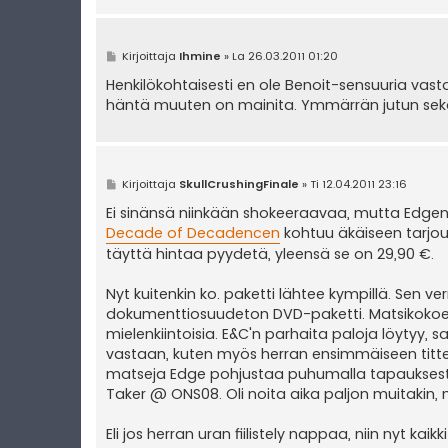
V
Kirjoittaja
Ihmine
»
La 26.03.2011 01:20
i
e
Henkilökohtaisesti en ole Benoit-sensuuria vas
s
häntä muuten on mainita. Ymmärrän jutun sekä 
t
i
V
Kirjoittaja
SkullCrushingFinale
»
Ti 12.04.2011 23:16
i
e
Ei sinänsä niinkään shokeeraavaa, mutta Edgen 
s
Decade of Decadencen
kohtuu äkäiseen tarjou
t
i
täyttä hintaa pyydetä, yleensä se on 29,90 €.
Nyt kuitenkin ko. paketti lähtee kympillä. Sen ve
dokumenttiosuudeton DVD-paketti. Matsikokoelma
mielenkiintoisia. E&C'n parhaita paloja löytyy,
vastaan, kuten myös herran ensimmäiseen titteli
matseja Edge pohjustaa puhumalla tapaukses
Taker @ ONS08. Oli noita aika paljon muitakin, m
Eli jos herran uran fiilistely nappaa, niin nyt ka