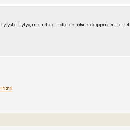
yllystä löytyy, niin turhapa niitä on toisena kappaleena ostell
1.html