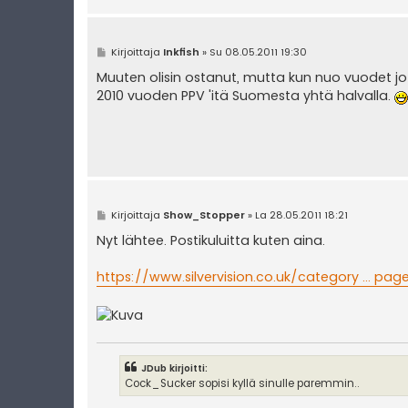
V
Kirjoittaja
Inkfish
»
Su 08.05.2011 19:30
i
e
Muuten olisin ostanut, mutta kun nuo vuodet jo h
s
2010 vuoden PPV 'itä Suomesta yhtä halvalla.
t
i
V
Kirjoittaja
Show_Stopper
»
La 28.05.2011 18:21
i
e
Nyt lähtee. Postikuluitta kuten aina.
s
t
i
https://www.silvervision.co.uk/category ... page
JDub kirjoitti:
Cock_Sucker sopisi kyllä sinulle paremmin..