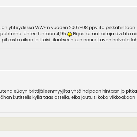
panjan yhteydessä WWE:n vuoden 2007-08 ppv:itä pilkkahintaan.
tapahtuma lähtee hintaan 4,95
Eli jos keräät aitoja dvd:itä ni
 pitkästä aikaa laittaisi tilaukseen kun naurettavan halvalla lä
utena eBayn brittijälleenmyyjiltä yhtä halpaan hintaan jo pit
än kutittelis kyllä taas ostella, eikä joutuisi koko viikkoakaan