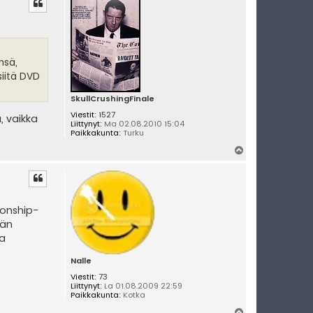
ö
s
nsä,
siitä DVD
SkullCrushingFinale
Viestit:
1527
, vaikka
Liittynyt:
Ma 02.08.2010 15:04
Paikkakunta:
Turku
Y
l
ö
s
ionship-
ään
sa
Nalle
Viestit:
73
Liittynyt:
La 01.08.2009 22:59
Paikkakunta:
Kotka
Y