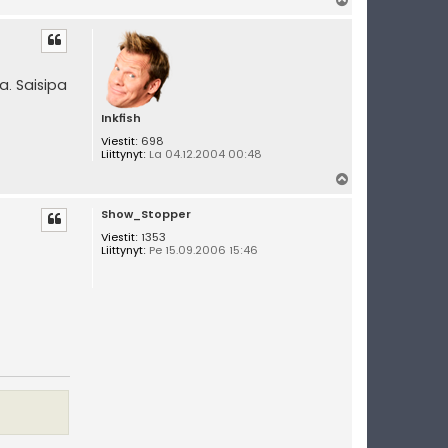
l
ö
s
a. Saisipa
Inkfish
Viestit:
698
Liittynyt:
La 04.12.2004 00:48
Y
l
Show_Stopper
ö
s
Viestit:
1353
Liittynyt:
Pe 15.09.2006 15:46