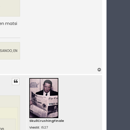
n
en matsi
 SANOO, EN
Y
l
ö
s
SkullCrushingFinale
Viestit:
1527
on,