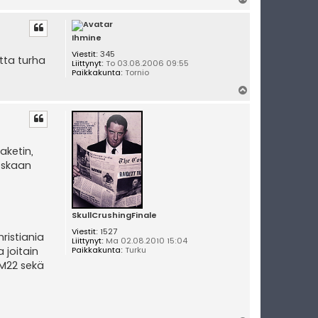
l
ö
s
Ihmine
Viestit:
345
tta turha
Liittynyt:
To 03.08.2006 09:55
Paikkakunta:
Tornio
Y
l
ö
s
aketin,
oskaan
SkullCrushingFinale
Viestit:
1527
ristiania
Liittynyt:
Ma 02.08.2010 15:04
 joitain
Paikkakunta:
Turku
M22 sekä