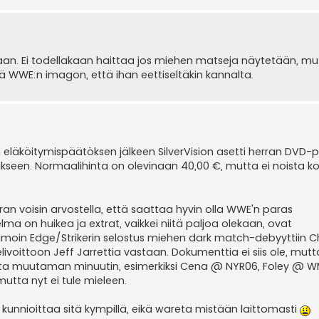
taan. Ei todellakaan haittaa jos miehen matseja näytetään, mu
WWE:n imagon, että ihan eettiseltäkin kannalta.
eläköitymispäätöksen jälkeen SilverVision asetti herran DVD-p
kseen. Normaalihinta on olevinaan 40,00 €, mutta ei noista k
rran voisin arvostella, että saattaa hyvin olla WWE'n paras
 on huikea ja extrat, vaikkei niitä paljoa olekaan, ovat
 samoin Edge/Strikerin selostus miehen dark match-debyyttiin Ch
voittoon Jeff Jarrettia vastaan. Dokumenttia ei siis ole, mutta
ta muutaman minuutin, esimerkiksi Cena @ NYR06, Foley @ W
utta nyt ei tule mieleen.
ikki kunnioittaa sitä kympillä, eikä wareta mistään laittomasti