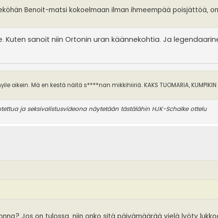
äseeköhän Benoit-matsi kokoelmaan ilman ihmeempää poisjättöä, o
. Kuten sanoit niin Ortonin uran käännekohtia. Ja legendaarin
ile oikein. Mä en kestä näitä s****nan mikkihiiriä. KAKS TUOMARIA, KUMPIKIN
tua ja seksivalistusvideona näytetään tästälähin HJK-Schalke ottelu
nna? Jos on tulossa, niin onko sitä päivämäärää vielä lyöty lukko