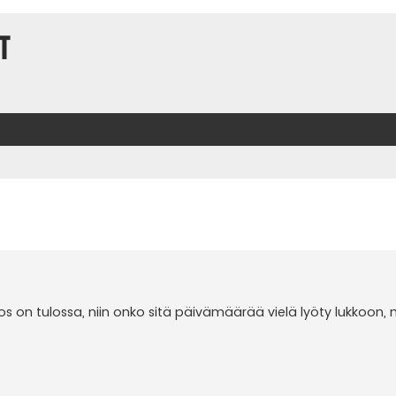
t
t
 on tulossa, niin onko sitä päivämäärää vielä lyöty lukkoon, m