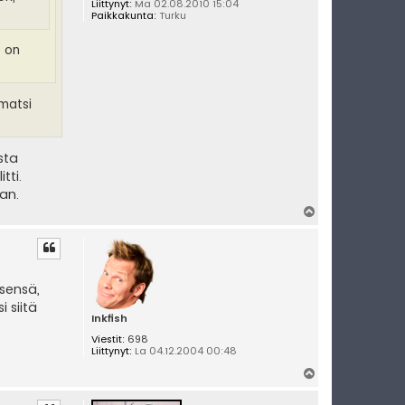
Liittynyt:
Ma 02.08.2010 15:04
Paikkakunta:
Turku
, on
 matsi
sta
tti.
an.
Y
l
ö
s
tsensä,
 siitä
Inkfish
Viestit:
698
Liittynyt:
La 04.12.2004 00:48
Y
l