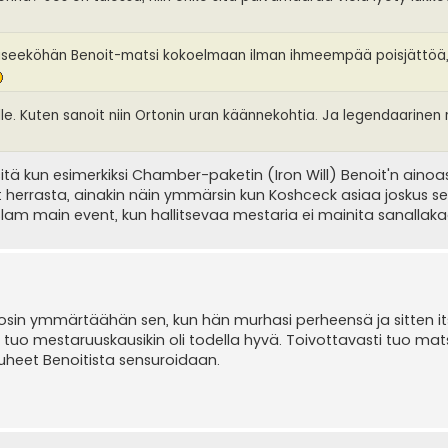
 Pääseeköhän Benoit-matsi kokoelmaan ilman ihmeempää poisjättöä
e. Kuten sanoit niin Ortonin uran käännekohtia. Ja legendaarinen
ä kun esimerkiksi Chamber-paketin (Iron Will) Benoit'n ainoa
 herrasta, ainakin näin ymmärsin kun Koshceck asiaa joskus seli
am main event, kun hallitsevaa mestaria ei mainita sanallaka
 Tosin ymmärtäähän sen, kun hän murhasi perheensä ja sitten i
a tuo mestaruuskausikin oli todella hyvä. Toivottavasti tuo matsi
puheet Benoitista sensuroidaan.