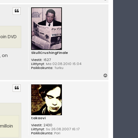
l
ö
s
loin DVD
SkullCrushingFinale
, on
Viestit:
1527
Liittynyt:
Ma 02.08.2010 15:04
Paikkakunta:
Turku
Y
l
ö
s
takaovi
Viestit:
2430
milloin
Liittynyt:
Su 26.08.2007 16:17
Paikkakunta:
Pori