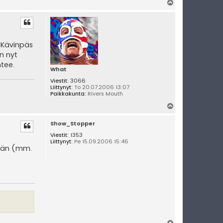
Y
l
ö
s
 Kävinpäs
in nyt
htee.
What
Viestit:
3066
Liittynyt:
To 20.07.2006 13:07
Paikkakunta:
Rivers Mouth
Y
l
Show_Stopper
ö
s
Viestit:
1353
Liittynyt:
Pe 15.09.2006 15:46
kään (mm.
Y