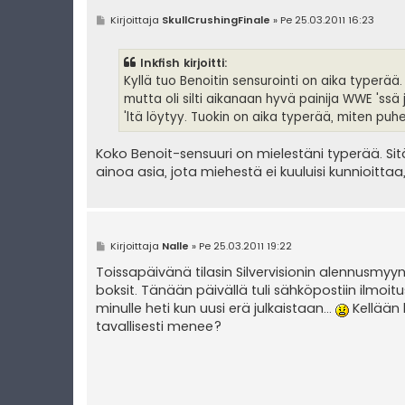
V
Kirjoittaja
SkullCrushingFinale
»
Pe 25.03.2011 16:23
i
e
s
Inkfish kirjoitti:
t
i
Kyllä tuo Benoitin sensurointi on aika typerä
mutta oli silti aikanaan hyvä painija WWE 'ssä
'ltä löytyy. Tuokin on aika typerää, miten puh
Koko Benoit-sensuuri on mielestäni typerää. Sit
ainoa asia, jota miehestä ei kuuluisi kunnioittaa,
V
Kirjoittaja
Nalle
»
Pe 25.03.2011 19:22
i
e
Toissapäivänä tilasin Silvervisionin alennusmy
s
boksit. Tänään päivällä tuli sähköpostiin ilmoit
t
i
minulle heti kun uusi erä julkaistaan...
Kellään 
tavallisesti menee?