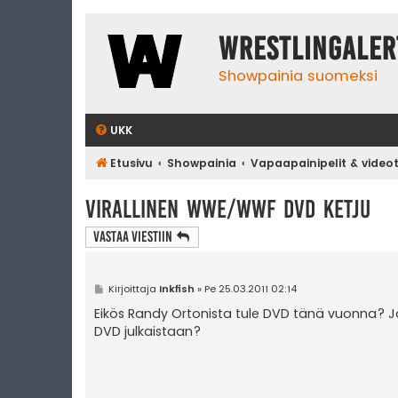
WrestlingAler
Showpainia suomeksi
UKK
Etusivu
Showpainia
Vapaapainipelit & video
Virallinen WWE/WWF DVD ketju
Vastaa Viestiin
V
Kirjoittaja
Inkfish
»
Pe 25.03.2011 02:14
i
e
Eikös Randy Ortonista tule DVD tänä vuonna? Jos
s
DVD julkaistaan?
t
i