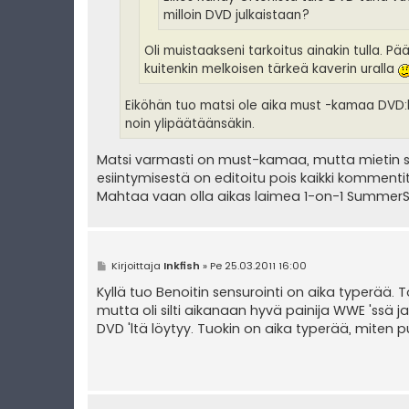
milloin DVD julkaistaan?
Oli muistaakseni tarkoitus ainakin tulla.
kuitenkin melkoisen tärkeä kaverin uralla
Eiköhän tuo matsi ole aika must -kamaa DVD:ll
noin ylipäätäänsäkin.
Matsi varmasti on must-kamaa, mutta mietin sit
esiintymisestä on editoitu pois kaikki kommentit
Mahtaa vaan olla aikas laimea 1-on-1 SummerSl
V
Kirjoittaja
Inkfish
»
Pe 25.03.2011 16:00
i
e
Kyllä tuo Benoitin sensurointi on aika typerää.
s
mutta oli silti aikanaan hyvä painija WWE 'ssä j
t
i
DVD 'ltä löytyy. Tuokin on aika typerää, miten 