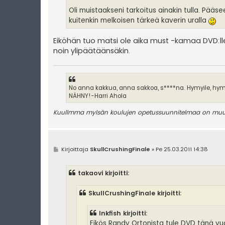
Oli muistaakseni tarkoitus ainakin tulla. Pä
kuitenkin melkoisen tärkeä kaverin uralla
Eiköhän tuo matsi ole aika must -kamaa DVD:lle
noin ylipäätäänsäkin.
No anna kakkua, anna sakkoa, s****na. Hymyile, hymy
NÄHNY!-Harri Ahola
Kuullmma mylsän koulujen opetussuunnitelmaa on muutet
V
Kirjoittaja
SkullCrushingFinale
»
Pe 25.03.2011 14:38
i
e
s
takaovi kirjoitti:
t
i
SkullCrushingFinale kirjoitti:
Inkfish kirjoitti:
Eikös Randy Ortonista tule DVD tänä vuo