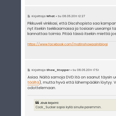
V
Kirjoittaja
What
»
Su 08.05.2011 12:27
i
e
Pikkuveli vinkkasi, että Discshopista saa kam
s
nyt itsekin tsekkaamassa ja tosiaan useampi 
t
i
kannattaa toimia. Pitää tässä itsekin miettiä jos
https://www.facebook.com/matinshowpainiblogi
V
Kirjoittaja
Show_Stopper
»
Su 08.05.2011 17:51
i
e
Asiaa. Näitä samoja DVD:itä on saanut täysin u
s
täältä
), mutta hyvä että lähempääkin löytyy. Väh
t
i
odottelemaan.
JDub kirjoitti:
Cock_Sucker sopisi kyllä sinulle paremmin..