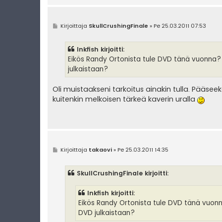
V
Kirjoittaja
SkullCrushingFinale
»
Pe 25.03.2011 07:53
i
e
s
Inkfish kirjoitti:
t
i
Eikös Randy Ortonista tule DVD tänä vuonna? J
julkaistaan?
Oli muistaakseni tarkoitus ainakin tulla. Pää
kuitenkin melkoisen tärkeä kaverin uralla
V
Kirjoittaja
takaovi
»
Pe 25.03.2011 14:35
i
e
s
SkullCrushingFinale kirjoitti:
t
i
Inkfish kirjoitti:
Eikös Randy Ortonista tule DVD tänä vuonna
DVD julkaistaan?