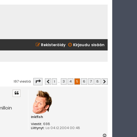
Rekisteröidy
Kirjaudu sisään
Sivu
5
/
8
197 viestiä
1
…
3
4
5
6
7
8
Edellinen
Seuraava
illoin
Inkfish
Viestit:
698
Liittynyt:
La 04.12.2004 00:48
Y