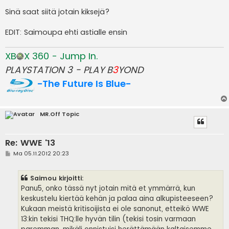
Sinä saat siitä jotain kiksejä?
EDIT: Saimoupa ehti astialle ensin
XB
X 360 - Jump In.
PLAYSTATION 3 - PLAY B
3
YOND
-The Future Is Blue-
MR.Off Topic
Re: WWE '13
V
Ma 05.11.2012 20:23
i
e
s
Saimou kirjoitti:
t
i
Panu5, onko tässä nyt jotain mitä et ymmärrä, kun
keskustelu kiertää kehän ja palaa aina alkupisteeseen?
Kukaan meistä kritisoijista ei ole sanonut, etteikö WWE
13:kin tekisi THQ:lle hyvän tilin (tekisi tosin varmaan