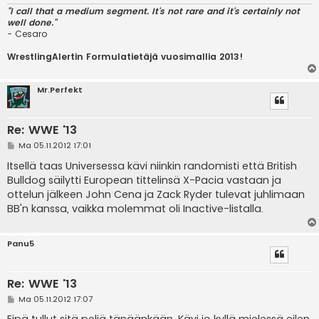
"I call that a medium segment. It's not rare and it's certainly not
well done."
- Cesaro
WrestlingAlertin Formulatietäjä vuosimallia 2013!
Mr.Perfekt
Re: WWE '13
V
Ma 05.11.2012 17:01
i
e
Itsellä taas Universessa kävi niinkin randomisti että British
s
Bulldog säilytti European tittelinsä X-Pacia vastaan ja
t
i
ottelun jälkeen John Cena ja Zack Ryder tulevat juhlimaan
BB'n kanssa, vaikka molemmat oli Inactive-listalla.
Panu5
Re: WWE '13
V
Ma 05.11.2012 17:07
i
e