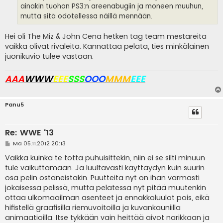
ainakin tuohon PS3:n areenabugiin ja moneen muuhun,
mutta sitä odotellessa näillä mennään.
Hei oli The Miz & John Cena hetken tag team mestareita
vaikka olivat rivaleita. Kannattaa pelata, ties minkälainen
juonikuvio tulee vastaan.
AAA
WWW
EEE
SSS
OOO
MMM
EEE
Panu5
Re: WWE '13
V
Ma 05.11.2012 20:13
i
e
Vaikka kuinka te totta puhuisittekin, niin ei se silti minuun
s
tule vaikuttamaan. Ja luultavasti käyttäydyn kuin suurin
t
i
osa pelin ostaneistakin. Puutteita nyt on ihan varmasti
jokaisessa pelissä, mutta pelatessa nyt pitää muutenkin
ottaa ulkomaailman asenteet ja ennakkoluulot pois, eikä
hifistellä graafisilla riemuvoitoilla ja kuvankauniilla
animaatioilla. Itse tykkään vain heittää aivot narikkaan ja