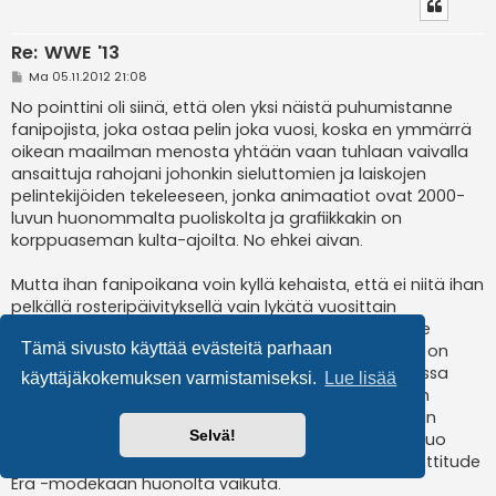
Re: WWE '13
V
Ma 05.11.2012 21:08
i
e
No pointtini oli siinä, että olen yksi näistä puhumistanne
s
fanipojista, joka ostaa pelin joka vuosi, koska en ymmärrä
t
i
oikean maailman menosta yhtään vaan tuhlaan vaivalla
ansaittuja rahojani johonkin sieluttomien ja laiskojen
pelintekijöiden tekeleeseen, jonka animaatiot ovat 2000-
luvun huonommalta puoliskolta ja grafiikkakin on
korppuaseman kulta-ajoilta. No ehkei aivan.
Mutta ihan fanipoikana voin kyllä kehaista, että ei niitä ihan
pelkällä rosteripäivityksellä vain lykätä vuosittain
liikenteeseen. THQ on panostanut kaikenlaisiin Game
Tämä sivusto käyttää evästeitä parhaan
Modeihin, kuten Universe Modeen, jonka kehittelyssä on
käytetty jopa Paul Heymania tänä vuonna. WWE '12:ssa
käyttäjäkokemuksen varmistamiseksi.
Lue lisää
debytoinut Predator Technologykin tekee otteluiden
kulusta todentuntuisen, vaikka tänä vuonna taitaakin
Selvä!
saada taas naputeltua finishereitä varastoon. Eikä tuo
Road To Wrestlemanian (teille Season) korvannut Attitude
Era -modekaan huonolta vaikuta.