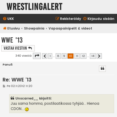
WrestlingAlert
UKK
Rekisteröidy
Kirjaudu sisään
Etusivu
Showpainia
Vapaapainipelit & videot
WWE '13
Vastaa Viestiin
Sivu
10
/
14
340 viestiä
1
…
8
9
10
11
12
…
14
Edellinen
Seuraava
Panu5
Re: WWE '13
V
Pe 02.11.2012 11:20
i
e
s
Unscarred__ kirjoitti:
t
i
Juu sama homma, postilaatikossa tyhjää... Hienoa
CDON...