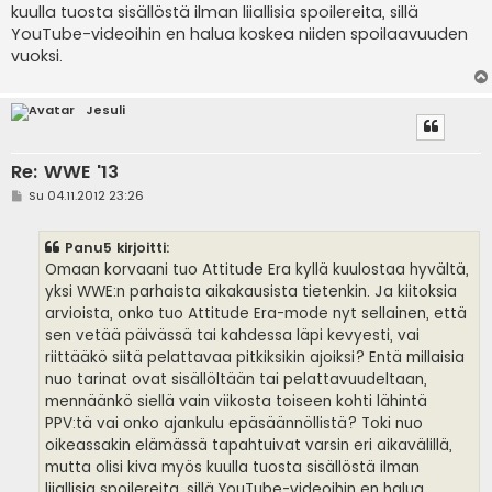
kuulla tuosta sisällöstä ilman liiallisia spoilereita, sillä
YouTube-videoihin en halua koskea niiden spoilaavuuden
vuoksi.
Jesuli
Re: WWE '13
V
Su 04.11.2012 23:26
i
e
s
Panu5 kirjoitti:
t
i
Omaan korvaani tuo Attitude Era kyllä kuulostaa hyvältä,
yksi WWE:n parhaista aikakausista tietenkin. Ja kiitoksia
arvioista, onko tuo Attitude Era-mode nyt sellainen, että
sen vetää päivässä tai kahdessa läpi kevyesti, vai
riittääkö siitä pelattavaa pitkiksikin ajoiksi? Entä millaisia
nuo tarinat ovat sisällöltään tai pelattavuudeltaan,
mennäänkö siellä vain viikosta toiseen kohti lähintä
PPV:tä vai onko ajankulu epäsäännöllistä? Toki nuo
oikeassakin elämässä tapahtuivat varsin eri aikavälillä,
mutta olisi kiva myös kuulla tuosta sisällöstä ilman
liiallisia spoilereita, sillä YouTube-videoihin en halua