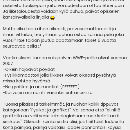
askeleita taaksepäin joita voi uudestaan ottaa eteenpäin.
Ja liiketaloudesta voidaan kyllä puhua, päivät opiskelen
kansainvälisellä linjalla
Mutta eikö teistä ihan oikeasti, provosoimattomasti ja
ilman vittuilua, tee yhtään pahaa ostaa samaa peliä joka
vuosi? Itse taidan joutua odottamaan toiset 6 vuotta
seuraavaa peliä :/
Vaatimukseni tämän sukupolven WWE-pelille olivat vuonna
2007:
-Oikein hajoavat pöydät
-Fysiikkamoottori jolla liikkeet voivat oikeasti pysähtyä
missä kohtaa hyvänsä
-Ne grafiikat ja animaatiot (PFFFFFT)
-Kasvojen animointi, varsinkin entranceissa
Tuossa pikaisesti tärkeimmät, ja nuohan kaikki tippuvat
kategoriaan "Fysiikat ja grafiikat". Voi sanoa että "ei niillä
graffoilla oo välii senki teknologiahuara mee kellottaa ii
seiskaas". Oikeasti; kuinka siistiä olisi, jos heittäisit ladderilla
kohti painijaa, painija väistäisi, ladder ponnahtaisi köysiä