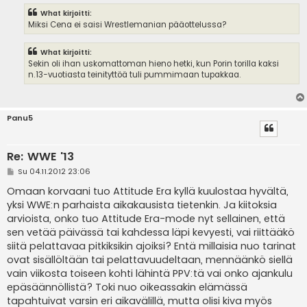
What kirjoitti:
Miksi Cena ei saisi Wrestlemanian pääottelussa?
What kirjoitti:
Sekin oli ihan uskomattoman hieno hetki, kun Porin torilla kaksi
n.13-vuotiasta teinityttöä tuli pummimaan tupakkaa.
Panu5
Re: WWE '13
V
Su 04.11.2012 23:06
i
e
Omaan korvaani tuo Attitude Era kyllä kuulostaa hyvältä,
s
yksi WWE:n parhaista aikakausista tietenkin. Ja kiitoksia
t
i
arvioista, onko tuo Attitude Era-mode nyt sellainen, että
sen vetää päivässä tai kahdessa läpi kevyesti, vai riittääkö
siitä pelattavaa pitkiksikin ajoiksi? Entä millaisia nuo tarinat
ovat sisällöltään tai pelattavuudeltaan, mennäänkö siellä
vain viikosta toiseen kohti lähintä PPV:tä vai onko ajankulu
epäsäännöllistä? Toki nuo oikeassakin elämässä
tapahtuivat varsin eri aikavälillä, mutta olisi kiva myös