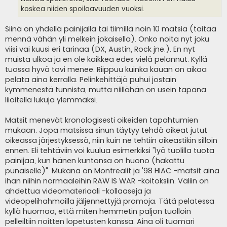
koskea niiden spoilaavuuden vuoksi.
Siinä on yhdellä painijalla tai tiimillä noin 10 matsia (taitaa
mennä vähän yli melkein jokaisella). Onko noita nyt joku
viisi vai kuusi eri tarinaa (DX, Austin, Rock jne.). En nyt
muista ulkoa ja en ole kaikkea edes vielä pelannut. Kyllä
tuossa hyvä tovi menee. Riippuu kuinka kauan on aikaa
pelata aina kerralla. Pelinkehittäjä puhui jostain
kymmenestä tunnista, mutta niillähän on usein tapana
liioitella lukuja ylemmäksi.
Matsit menevät kronologisesti oikeiden tapahtumien
mukaan. Jopa matsissa sinun täytyy tehdä oikeat jutut
oikeassa järjestyksessä, niin kuin ne tehtiin oikeastikin silloin
ennen. Eli tehtäviin voi kuulua esimerkiksi "lyö tuolilla tuota
painijaa, kun hänen kuntonsa on huono (hakattu
punaiselle)". Mukana on Montrealit ja '98 HIAC -matsit aina
ihan niihin normaaleihin RAW IS WAR -koitoksiin. Väliin on
ahdettua videomateriaali -kollaaseja ja
videopelihahmoilla jäljennettyjä promoja. Tätä pelatessa
kyllä huomaa, että miten hemmetin paljon tuolloin
pelleiltiin noitten lopetusten kanssa. Aina oli tuomari