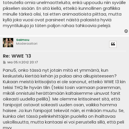
toteutella omia unelmaotteluita, enkä uppoudu niin syvälle
pikselien sisään. En sitä kiellä, etteikö kunnollinen grafiikka
minulle tärkeä olisi, tai etten animaatioista piittaa, mutta
kyllä joka vuosi ovat parsineet näistä palasista hyviä
myyntilukuja ja täten paljon rahaa tahkoavia pelejä.
Saimou
Moderaattori
Re: WWE '13
V
Ma 05.11.2012 20:17
i
e
Panu5, onko tässä nyt jotain mitä et ymmärrä, kun
s
keskustelu kiertää kehän ja palaa aina alkupisteeseen?
t
i
Kukaan meistä kritisoijista ei ole sanonut, etteikö WWE 13:kin
tekisi THQ:lle hyvän tilin (tekisi tosin varmaan paremman,
mikäli onnistuisi herättämään kaltaisemme uinuvat fanit
oikeasti uudella pelillä). Me olemme kritisoineet sitä, että
fanipojat ostavat sokeasti uuden osan, vaikka homma
haisee. Ja kun fanipojat tekevät näin, ei mikään muutu. Se,
kuinka olet tässä pelinkehittäjän puolella on ihailtavaa
uskollisuutta, mutta kantaasi ei voi perustella sillä, että peli
myy.