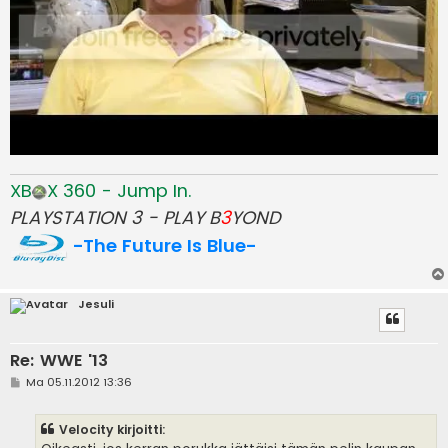
XB
X 360 - Jump In.
PLAYSTATION 3 - PLAY B
3
YOND
-The Future Is Blue-
Jesuli
Re: WWE '13
V
Ma 05.11.2012 13:36
i
e
s
Velocity kirjoitti:
t
i