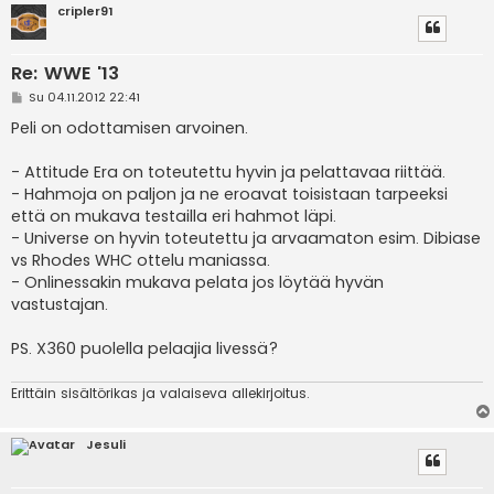
cripler91
Re: WWE '13
V
Su 04.11.2012 22:41
i
e
Peli on odottamisen arvoinen.
s
t
i
- Attitude Era on toteutettu hyvin ja pelattavaa riittää.
- Hahmoja on paljon ja ne eroavat toisistaan tarpeeksi
että on mukava testailla eri hahmot läpi.
- Universe on hyvin toteutettu ja arvaamaton esim. Dibiase
vs Rhodes WHC ottelu maniassa.
- Onlinessakin mukava pelata jos löytää hyvän
vastustajan.
PS. X360 puolella pelaajia livessä?
Erittäin sisältörikas ja valaiseva allekirjoitus.
Jesuli