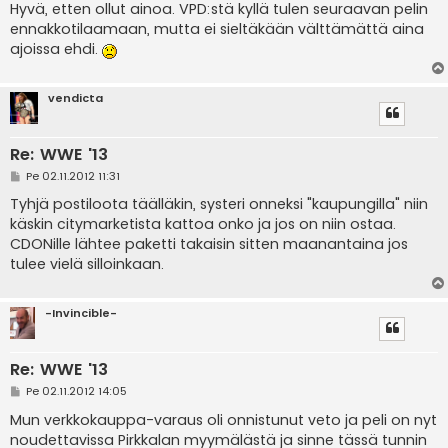
Hyvä, etten ollut ainoa. VPD:stä kyllä tulen seuraavan pelin
ennakkotilaamaan, mutta ei sieltäkään välttämättä aina
ajoissa ehdi.
vendicta
Re: WWE '13
V
Pe 02.11.2012 11:31
i
e
Tyhjä postiloota täälläkin, systeri onneksi "kaupungilla" niin
s
käskin citymarketista kattoa onko ja jos on niin ostaa.
t
i
CDONille lähtee paketti takaisin sitten maanantaina jos
tulee vielä silloinkaan.
-Invincible-
Re: WWE '13
V
Pe 02.11.2012 14:05
i
e
Mun verkkokauppa-varaus oli onnistunut veto ja peli on nyt
s
noudettavissa Pirkkalan myymälästä ja sinne tässä tunnin
t