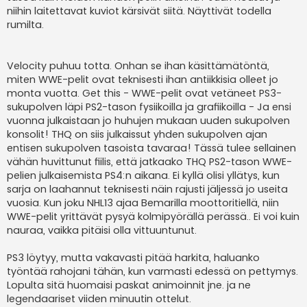
niihin laitettavat kuviot kärsivät siitä. Näyttivät todella
rumilta.
Velocity puhuu totta. Onhan se ihan käsittämätöntä,
miten WWE-pelit ovat teknisesti ihan antiikkisia olleet jo
monta vuotta. Get this - WWE-pelit ovat vetäneet PS3-
sukupolven läpi PS2-tason fysiikoilla ja grafiikoilla - Ja ensi
vuonna julkaistaan jo huhujen mukaan uuden sukupolven
konsolit! THQ on siis julkaissut yhden sukupolven ajan
entisen sukupolven tasoista tavaraa! Tässä tulee sellainen
vähän huvittunut fiilis, että jatkaako THQ PS2-tason WWE-
pelien julkaisemista PS4:n aikana. Ei kyllä olisi yllätys, kun
sarja on laahannut teknisesti näin rajusti jäljessä jo useita
vuosia. Kun joku NHL13 ajaa Bemarilla moottoritiellä, niin
WWE-pelit yrittävät pysyä kolmipyörällä perässä.. Ei voi kuin
nauraa, vaikka pitäisi olla vittuuntunut.
PS3 löytyy, mutta vakavasti pitää harkita, haluanko
työntää rahojani tähän, kun varmasti edessä on pettymys.
Lopulta sitä huomaisi paskat animoinnit jne. ja ne
legendaariset viiden minuutin ottelut.