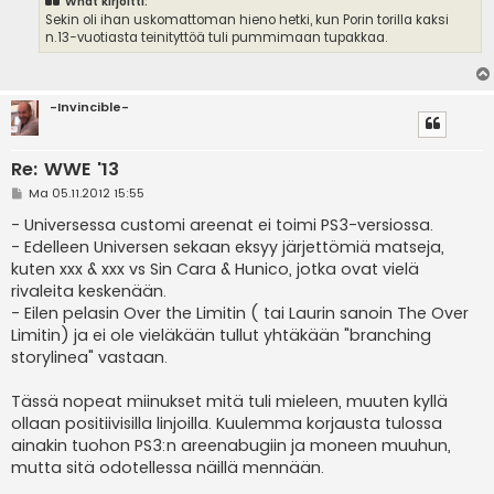
What kirjoitti:
Sekin oli ihan uskomattoman hieno hetki, kun Porin torilla kaksi
n.13-vuotiasta teinityttöä tuli pummimaan tupakkaa.
-Invincible-
Re: WWE '13
V
Ma 05.11.2012 15:55
i
e
- Universessa customi areenat ei toimi PS3-versiossa.
s
- Edelleen Universen sekaan eksyy järjettömiä matseja,
t
i
kuten xxx & xxx vs Sin Cara & Hunico, jotka ovat vielä
rivaleita keskenään.
- Eilen pelasin Over the Limitin ( tai Laurin sanoin The Over
Limitin) ja ei ole vieläkään tullut yhtäkään "branching
storylinea" vastaan.
Tässä nopeat miinukset mitä tuli mieleen, muuten kyllä
ollaan positiivisilla linjoilla. Kuulemma korjausta tulossa
ainakin tuohon PS3:n areenabugiin ja moneen muuhun,
mutta sitä odotellessa näillä mennään.