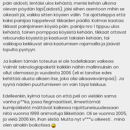
päin aidosti, lentäisi ulos kehästä, menisi kehän ulkona
olevan pöydän läpi(aidosti), jäisi siihen asentoon mihin se
oikeasti jäi, vaikka sitten köysien väliin. Tai ajatteleppa että
kaksi painijaa tappelevat tikkaiden päällä. Kolmas kaataa
tikkaat painijoineen köysiä päin; painija nro 1 tippuu ulos
kehästä, toinen pomppaa köysistä kehään, tikkaat ottavat
reboundia köysistä ja kaatuvat takaisin kehään, tai
vaikkapa keikkuvat siinä kaatumisen rajamailla ja jäävät
lopulta pystyyn.
Ja kaiken tämän toteutus ei ole todellakaan vaikeaa.
Valmiit teknologiapaketit kaikkiin näihin mallinnuksiin on
ollut olemassa jo vuodesta 2006 (eli ei tarvitse edes
kehittää alusta alkaen itse, joka olisi aikaavievämpää). Ja
syynä näiden puuttumiseen on vain täysi laiskuus.
Edelleenkin, kylmä totuus on että peli on vieläkin sama
vanha p**ka, jossa flegmaattiset, ilmeettömät
kumipökkelöt mättävät kaikessa rajoittuneisuudessaan
niitä vuonna 1999 animoituja liikkeitään. Oli se vuonna 2005,
ja vielä 2006:kin, ihan siistiä. Mutta nyt v***u oikeesti... minä
olen ainakin boikotissa