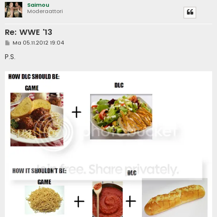
Saimou
Moderaattori
Re: WWE '13
V
Ma 05.11.2012 19:04
i
e
P.S.
s
t
i