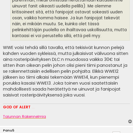
paremman, mikäli onnistuisi herättämään kaltaisemme
uinuvat fanit oikeasti uudella pelillä). Me olemme
kritisoineet sitä, että fanipojat ostavat sokeasti uuden
osan, vaikka homma haisee. Ja kun fanipojat tekevät
näin, ei mikään muutu. Se, kuinka olet tässä
pelinkehittäjän puolella on ihailtavaa uskollisuutta, mutta
kantaasi ei voi perustella sillä, että peli myy.
WWE voisi tehdä sillä tavalla, että tekisivät kunnon pelejä
kahden vuoden sykleissä, mutta julkaisivat välivuona sitten
aina rosteripäivityksen DLC:n muodossa vaikka 30€ tai
sitten ihan oikean pelin johon olisi pieni tiimi panostanut ja
se rakennettaisiin edellisen pelin pohjalta. Elikkä WWE12
jälkeen iso tiimi alkaisi tekemään WWE14, kun pienempi
porukka kasaisi WWE13. Joka toinen vuosi saatettaisiin
mahdollisesti saada herätettyä ne uinuvat ja fanipojat
saisivat rosteripäivityksensä joka vuosi.
GOD OF ALERT
Heeelp meee
Tajunnan Rakennelmia
Panu5