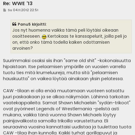
Re: WWE '13
V
Su 04.11.2012 22:51
i
e
s
Panu5 kirjoitti:
t
i
Jos nyt huomenna vaikka tämä peli löytäisi oikeaan
osoitteeseen.
Kertokaas te kanssapelurit, joilla peli jo
on, että onko tämä todella kaiken odottamisen
arvoinen?
Suurimmaksi osaksi siis ihan "same old shit" -kokonaisuutta
hipaistaan. Itse pelaamisen ympärille on vuosien varrella
tuotu ties mitä krumeluureja, mutta sitä "pelaamisen
hauskuutta" on vaikea löytää ainakaan yksin pelatessa.
CAW -tilaan ei olla enää muutamaan vuoteen satsattu
juuri paskaakaan ja se alkaa näkymään. Lähinnä tarkoitan
vaatekappaileita. Samat Shawn Michaelsin "sydän-trikoot"
ovat pyörineet Legends of Wrestlemania -pelistä asti
mukana, vaikka tänä vuonna Shawn Michaels löytyy
painijavalikosta samoilla trikoilla varustettuna. Eli
seuraavina vuosina kannattaisi uudistaa ja tuulettaa tuota
CAW -tilaa ihan kunnolla. Kaikki turhat gorillapuvut ja