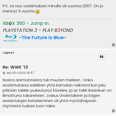
P.S. Ja nuo vaatimukset minulla oli vuonna 2007. On jo
mennyt 5 vuotta
XB
X 360 - Jump In.
PLAYSTATION 3 - PLAY B
3
YOND
-The Future Is Blue-
Japeet
Re: WWE '13
V
Ma 05.11.2012 18:57
i
e
Noista animoinneista tuli muuten mieleen.. Onko
s
sisääntuloissa edelleen yhtä kamalan näköistä kun joku
t
i
pitkään takkiin pukeutunut kävelee, ja se takki ikäänkuin on
liimattuna takareiteen. Joskus Undertakerin ja Edgen
sisääntulojen katseleminen oli yhtä myötähäpeän
täytteistä tuskaa tuon takia.