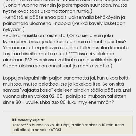
(Jonain vuonna mentiin jo parempaan suuntaan, mutta
nyt ne ovat taas uskomattoman rumia.)
-Kehästä ei pääse enää pois juoksemalla kehäköysiin ja
painamalla ulosmeno -nappia (Pelkkä kävely lasketaan
nykyään.)
-Valikkomusiikki on toisteista (Onko siellä vain joku
kymmenen biisiä, joiden kesto on noin minuutin per biisi?
Ymmärrän, ettei pelilevyn rajallista tallennustilaa kannata
täyttää biiseillä, mutta miksi h****tissä ei vieläkään
ainakaan PS3 -versiossa voi lisätä omia valikkobiisejä?
Sisääntuloissa se on onnistunut jo monta vuotta.)
Loppujen lopuksi niin paljon sanomatta jäi, kun ulkoa koitti
muistaa, mutta pelatkaa itse ja kokekaa itse. Se on sitä
samaa "vajaata kasia" edelleen ainakin täällä päässä. Ensi
vuonna sitten vaikka 02-05 -painijoita mukaan tai sitten
sinne 80 -luvulle. Ehkä tuo 80-luku myy enemmän?
Velocity kirjoitti:
koko v***n huone on koluttu läpi, ja siinä makasin 10 minuuttia
paikallani ja se vain KATOSI.