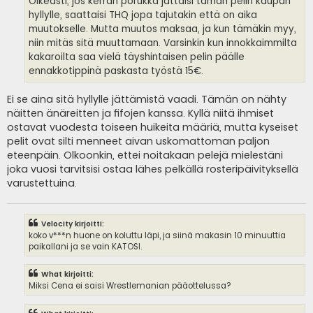
Oikeasti, jos kerran porukka jättäisi tämän pelin kaupan
hyllylle, saattaisi THQ jopa tajutakin että on aika
muutokselle. Mutta muutos maksaa, ja kun tämäkin myy,
niin mitäs sitä muuttamaan. Varsinkin kun innokkaimmilta
kakaroilta saa vielä täyshintaisen pelin päälle
ennakkotippinä paskasta työstä 15€.
Ei se aina sitä hyllylle jättämistä vaadi. Tämän on nähty
näitten änäreitten ja fifojen kanssa. Kyllä niitä ihmiset
ostavat vuodesta toiseen huikeita määriä, mutta kyseiset
pelit ovat silti menneet aivan uskomattoman paljon
eteenpäin. Olkoonkin, ettei noitakaan pelejä mielestäni
joka vuosi tarvitsisi ostaa lähes pelkällä rosteripäivityksellä
varustettuina.
Velocity kirjoitti:
koko v***n huone on koluttu läpi, ja siinä makasin 10 minuuttia
paikallani ja se vain KATOSI.
What kirjoitti:
Miksi Cena ei saisi Wrestlemanian pääottelussa?