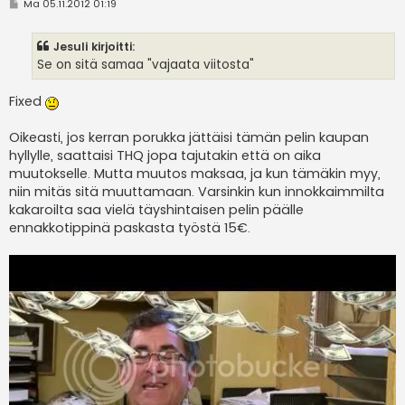
V
Ma 05.11.2012 01:19
i
e
s
Jesuli kirjoitti:
t
i
Se on sitä samaa "vajaata viitosta"
Fixed
Oikeasti, jos kerran porukka jättäisi tämän pelin kaupan
hyllylle, saattaisi THQ jopa tajutakin että on aika
muutokselle. Mutta muutos maksaa, ja kun tämäkin myy,
niin mitäs sitä muuttamaan. Varsinkin kun innokkaimmilta
kakaroilta saa vielä täyshintaisen pelin päälle
ennakkotippinä paskasta työstä 15€.