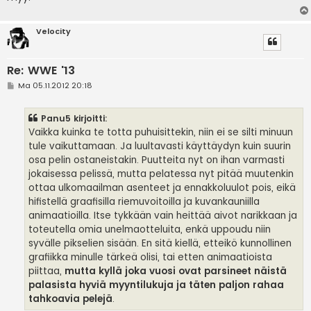
Velocity
Re: WWE '13
V
Ma 05.11.2012 20:18
i
e
s
Panu5 kirjoitti:
t
i
Vaikka kuinka te totta puhuisittekin, niin ei se silti minuun
tule vaikuttamaan. Ja luultavasti käyttäydyn kuin suurin
osa pelin ostaneistakin. Puutteita nyt on ihan varmasti
jokaisessa pelissä, mutta pelatessa nyt pitää muutenkin
ottaa ulkomaailman asenteet ja ennakkoluulot pois, eikä
hifistellä graafisilla riemuvoitoilla ja kuvankauniilla
animaatioilla. Itse tykkään vain heittää aivot narikkaan ja
toteutella omia unelmaotteluita, enkä uppoudu niin
syvälle pikselien sisään. En sitä kiellä, etteikö kunnollinen
grafiikka minulle tärkeä olisi, tai etten animaatioista
piittaa,
mutta kyllä joka vuosi ovat parsineet näistä
palasista hyviä myyntilukuja ja täten paljon rahaa
tahkoavia pelejä
.