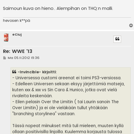
Saimoun kuva on hieno.. Alempihan on THQ:n malli.
hevosen k**pä
eCiuj
Re: WWE '13
V
Ma 05.11.2012 19:36
i
e
s
-Invincible- kirjoitti:
t
i
- Universessa customi areenat ei toimi PS3-versiossa.
- Edelleen Universen sekaan eksyy järjettömiä matseja,
kuten xxx & xxx vs Sin Cara & Hunico, jotka ovat vielä
rivaleita keskenään.
- Eilen pelasin Over the Limitin ( tai Laurin sanoin The
Over Limitin) ja ei ole vieläkään tullut yhtäkään
"branching storylinea" vastaan.
Tässä nopeat miinukset mitä tuli mieleen, muuten kyllä
ollaan positiivisilla linjoilla. Kuulemma korjausta tulossa