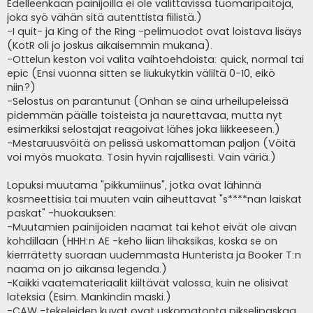
Edelleenkään painijoilla ei ole valittavissa tuomaripaitoja,
joka syö vähän sitä autenttista fiilistä.)
-I quit- ja King of the Ring -pelimuodot ovat loistava lisäys
(KotR oli jo joskus aikaisemmin mukana).
-Ottelun keston voi valita vaihtoehdoista: quick, normal tai
epic (Ensi vuonna sitten se liukukytkin väliltä 0-10, eikö
niin?)
-Selostus on parantunut (Onhan se aina urheilupeleissä
pidemmän päälle toisteista ja naurettavaa, mutta nyt
esimerkiksi selostajat reagoivat lähes joka liikkeeseen.)
-Mestaruusvöitä on pelissä uskomattoman paljon (Vöitä
voi myös muokata. Tosin hyvin rajallisesti. Vain väriä.)
Lopuksi muutama "pikkumiinus", jotka ovat lähinnä
kosmeettisia tai muuten vain aiheuttavat "s****nan laiskat
paskat" -huokauksen:
-Muutamien painijoiden naamat tai kehot eivät ole aivan
kohdillaan (HHH:n AE -keho liian lihaksikas, koska se on
kierrrätetty suoraan uudemmasta Hunterista ja Booker T:n
naama on jo aikansa legenda.)
-Kaikki vaatemateriaalit kiiltävät valossa, kuin ne olisivat
lateksia (Esim. Mankindin maski.)
-CAW -tekeleiden kuvat ovat uskomatonta pikselipaskaa