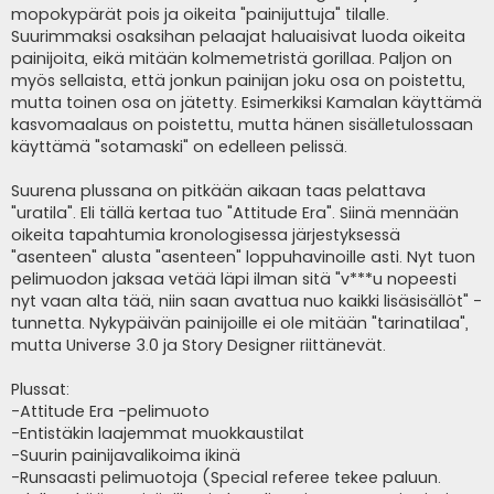
mopokypärät pois ja oikeita "painijuttuja" tilalle.
Suurimmaksi osaksihan pelaajat haluaisivat luoda oikeita
painijoita, eikä mitään kolmemetristä gorillaa. Paljon on
myös sellaista, että jonkun painijan joku osa on poistettu,
mutta toinen osa on jätetty. Esimerkiksi Kamalan käyttämä
kasvomaalaus on poistettu, mutta hänen sisälletulossaan
käyttämä "sotamaski" on edelleen pelissä.
Suurena plussana on pitkään aikaan taas pelattava
"uratila". Eli tällä kertaa tuo "Attitude Era". Siinä mennään
oikeita tapahtumia kronologisessa järjestyksessä
"asenteen" alusta "asenteen" loppuhavinoille asti. Nyt tuon
pelimuodon jaksaa vetää läpi ilman sitä "v***u nopeesti
nyt vaan alta tää, niin saan avattua nuo kaikki lisäsisällöt" -
tunnetta. Nykypäivän painijoille ei ole mitään "tarinatilaa",
mutta Universe 3.0 ja Story Designer riittänevät.
Plussat:
-Attitude Era -pelimuoto
-Entistäkin laajemmat muokkaustilat
-Suurin painijavalikoima ikinä
-Runsaasti pelimuotoja (Special referee tekee paluun.