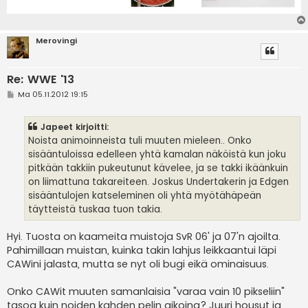
Merovingi
Re: WWE '13
V
Ma 05.11.2012 19:15
i
e
s
Japeet kirjoitti:
t
i
Noista animoinneista tuli muuten mieleen.. Onko
sisääntuloissa edelleen yhtä kamalan näköistä kun joku
pitkään takkiin pukeutunut kävelee, ja se takki ikäänkuin
on liimattuna takareiteen. Joskus Undertakerin ja Edgen
sisääntulojen katseleminen oli yhtä myötähäpeän
täytteistä tuskaa tuon takia.
Hyi. Tuosta on kaameita muistoja SvR 06' ja 07'n ajoilta.
Pahimillaan muistan, kuinka takin lahjus leikkaantui läpi
CAWini jalasta, mutta se nyt oli bugi eikä ominaisuus.
Onko CAWit muuten samanlaisia "varaa vain 10 pikseliin"
tasoa kuin noiden kahden pelin aikoina? Juuri housut ja