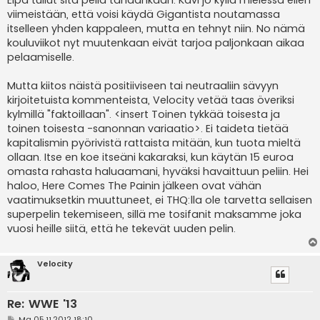
Eipä tullut sitä peliä tänäänkään. Kävi jo kyllä mielessä eilen
s
viimeistään, että voisi käydä Gigantista noutamassa
t
i
itselleen yhden kappaleen, mutta en tehnyt niin. No nämä
kouluviikot nyt muutenkaan eivät tarjoa paljonkaan aikaa
pelaamiselle.
Mutta kiitos näistä positiiviseen tai neutraaliin sävyyn
kirjoitetuista kommenteista, Velocity vetää taas överiksi
kylmillä "faktoillaan". <insert Toinen tykkää toisesta ja
toinen toisesta -sanonnan variaatio>. Ei taideta tietää
kapitalismin pyörivistä rattaista mitään, kun tuota mieltä
ollaan. Itse en koe itseäni kakaraksi, kun käytän 15 euroa
omasta rahasta haluaamani, hyväksi havaittuun peliin. Hei
haloo, Here Comes The Painin jälkeen ovat vähän
vaatimuksetkin muuttuneet, ei THQ:lla ole tarvetta sellaisen
superpelin tekemiseen, sillä me tosifanit maksamme joka
vuosi heille siitä, että he tekevät uuden pelin.
Velocity
Re: WWE '13
V
Ma 05.11.2012 18:10