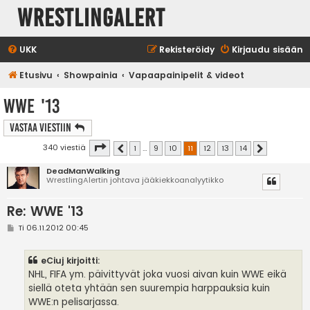
WrestlingAlert
UKK
Rekisteröidy
Kirjaudu sisään
Etusivu
Showpainia
Vapaapainipelit & videot
WWE '13
Vastaa Viestiin
Sivu
11
/
14
340 viestiä
1
…
9
10
11
12
13
14
Edellinen
Seuraava
DeadManWalking
WrestlingAlertin johtava jääkiekkoanalyytikko
Re: WWE '13
V
Ti 06.11.2012 00:45
i
e
s
eCiuj kirjoitti:
t
i
NHL, FIFA ym. päivittyvät joka vuosi aivan kuin WWE eikä
siellä oteta yhtään sen suurempia harppauksia kuin
WWE:n pelisarjassa.