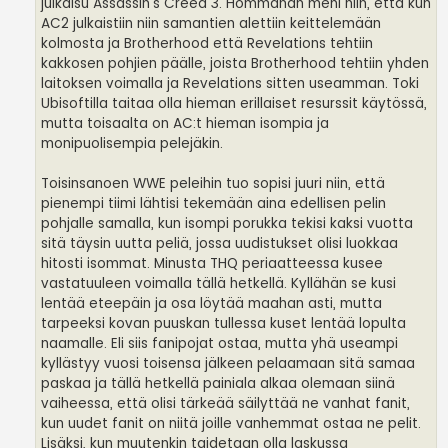
julkaisu Assassin's Creed 3. Hommahan meni niin, että kun
AC2 julkaistiin niin samantien alettiin keittelemään
kolmosta ja Brotherhood että Revelations tehtiin
kakkosen pohjien päälle, joista Brotherhood tehtiin yhden
laitoksen voimalla ja Revelations sitten useamman. Toki
Ubisoftilla taitaa olla hieman erillaiset resurssit käytössä,
mutta toisaalta on AC:t hieman isompia ja
monipuolisempia pelejäkin.
Toisinsanoen WWE peleihin tuo sopisi juuri niin, että
pienempi tiimi lähtisi tekemään aina edellisen pelin
pohjalle samalla, kun isompi porukka tekisi kaksi vuotta
sitä täysin uutta peliä, jossa uudistukset olisi luokkaa
hitosti isommat. Minusta THQ periaatteessa kusee
vastatuuleen voimalla tällä hetkellä. Kyllähän se kusi
lentää eteepäin ja osa löytää maahan asti, mutta
tarpeeksi kovan puuskan tullessa kuset lentää lopulta
naamalle. Eli siis fanipojat ostaa, mutta yhä useampi
kyllästyy vuosi toisensa jälkeen pelaamaan sitä samaa
paskaa ja tällä hetkellä painiala alkaa olemaan siinä
vaiheessa, että olisi tärkeää säilyttää ne vanhat fanit,
kun uudet fanit on niitä joille vanhemmat ostaa ne pelit.
Lisäksi, kun muutenkin taidetaan olla laskussa