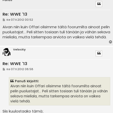
Panu5
Re: WWE '13
V
Ke 07.11.2012 00:52
i
e
Aivan niin kuin Offari olisimme tältä foorumilta ainoat pelin
s
puolustajat... Peli sitten tosiaan tuli tänään ja vähän sekava
t
i
mieliala, mutta tarkempaa arviota on vaikea vielä tehdä.
Velocity
Re: WWE '13
V
Ke 07.11.2012 08:58
i
e
s
Panu5 kirjoitti:
t
i
Aivan niin kuin Offari olisimme tältä foorumilta ainoat
pelin puolustajat... Peli sitten tosiaan tuli tänään ja vähän
sekava mieliala, mutta tarkempaa arviota on vaikea
vielä tehdä.
Siis kuulostaako tämä;