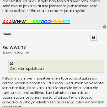
foorumilta. Ja puolustajilla hän tarkoittaneet mm. häntä
sekä minua jotka eivät itke jokaisesta pikkuasiasta sekä
näkee pelissä -- ihme ja kumma -- jotain hyvää.
AAA
WWW
EEE
SSS
OOO
MMM
EEE
Panu5
Re: WWE '13
V
Ke 07.11.2012 11:10
i
e
s
t
i
Olet kuin republikaani.
Kyllä minun nimen mainitseminen tuossa postauksessa
kertoo kaiken olennaisen. Ja osaan lukea ilman vaivalloista
lainaustasikin, kiitos vain. Tällä foorumilla kyllä joskus olo
tuntuu kuin olisi politiikko, kun kaikista sanomisistani
väännetään jos jonkinmoista vittuilua. Peli on tuossa
pöydällä ja viihdyin eilenkin sen ääressä ja tulen viihtymään