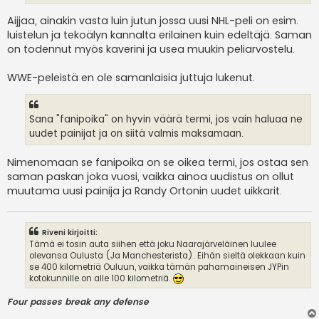
Aijjaa, ainakin vasta luin jutun jossa uusi NHL-peli on esim.
luistelun ja tekoälyn kannalta erilainen kuin edeltäjä. Saman
on todennut myös kaverini ja usea muukin peliarvostelu.
WWE-peleistä en ole samanlaisia juttuja lukenut.
Sana "fanipoika" on hyvin väärä termi, jos vain haluaa ne
uudet painijat ja on siitä valmis maksamaan.
Nimenomaan se fanipoika on se oikea termi, jos ostaa sen
saman paskan joka vuosi, vaikka ainoa uudistus on ollut
muutama uusi painija ja Randy Ortonin uudet uikkarit.
Riveni kirjoitti:
Tämä ei tosin auta siihen että joku Naarajärveläinen luulee
olevansa Oulusta (Ja Manchesterista). Eihän sieltä olekkaan kuin
se 400 kilometriä Ouluun, vaikka tämän pahamaineisen JYPin
kotokunnille on alle 100 kilometriä.
Four passes break any defense