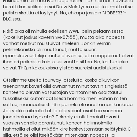
Ensihuomio oli mukavan laaja roster. Toki hieman huvitusta
herätti kun valikossa soi Drew McIntyren musiikki, mutta itse
pelistä skottia ei löytynyt. No, ehkäpä jossain "JOBBERZ"-
DLC:ssä...
Pitkä aika oli minulla edellisen WWE-pelin pelaamisesta
(kokeillut joskus kaverin SvR07:ää), mutta aika nopeasti
vanhat metkut muistuivat mieleen. Jonkin verran
pelimekaniikka oli muuttunut, mutta suurin
epämukavuustekijä tuntui olevan se, että näppäimet olivat
ihan eri paikoissa kuin kuusi vuotta sitten. No, kai tuotakin
voivat THQ:n kokouksissa ylistää suureksi uudistukseksi...
Ottelimme useita fourway-otteluita, koska alkuviikon
treenannut kaveri olisi ownannut minut täysin singlesissä.
Kohteena olevan vastustajan vaihtaminen osoittautui
tuskalliseksi: automaattisesti homma meni vähän miten
sattuu, manuaalisesti L3:n painelu oli äärettömän kankeaa.
Jos vaikka oikealla tatilla olisi voinut osoittaa suunnan
jonne haluaa hyökätä? Tekoäly ei ollut mainittavasti
vuosien varrella parantunut: koneen hallinnoimilla
hahmoilla ei ollut mikään kiire keskeyttämään selätyksiä. Ei
sillä, että se olisi itseltäkään mitenkään nopeasti ja