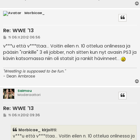
Morbicae_
Re: WWE '13
V
Ti 06.11.2012 06:56
i
e
v***u että v***ttaa... Voitin eilen n. 10 ottelua onlinessa ja
s
pääsin "rankille" 3 eli jobber, noh sitten kun nyt avasin PS3 ja
t
i
kävin katsomassa niin oli statsit ja rankit hävinneet...
"Wrestling is supposed to be fun."
- Dean Ambrose
Saimou
Moderaattori
Re: WWE '13
V
Ti 06.11.2012 09:36
i
e
s
Morbicae_ kirjoitti:
t
i
v***u että v***ttaa... Voitin eilen n. 10 ottelua onlinessa ja