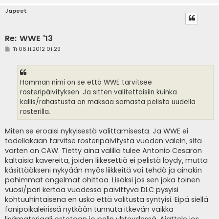
Japeet
Re: WWE '13
V
Ti 06.11.2012 01:29
i
e
s
t
i
Homman nimi on se että WWE tarvitsee
rosteripäivityksen. Ja sitten valitettaisiin kuinka
kallis/rahastusta on maksaa samasta pelistä uudella
rosterilla.
Miten se eroaisi nykyisestä valittamisesta. Ja WWE ei
todellakaan tarvitse rosteripäivitystä vuoden välein, sitä
varten on CAW. Tietty aina välillä tulee Antonio Cesaron
kaltaisia kavereita, joiden liikesettiä ei pelistä löydy, mutta
käsittääkseni nykyään myös liikkeitä voi tehdä ja ainakin
pahimmat ongelmat ohittaa. Lisäksi jos sen joka toinen
vuosi/pari kertaa vuodessa päivittyvä DLC pysyisi
kohtuuhintaisena en usko että valitusta syntyisi. Eipä siellä
fanipoikaleirissä nytkään tunnuta itkevän vaikka