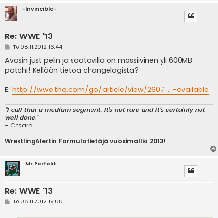
-Invincible-
Re: WWE '13
V
To 08.11.2012 16:44
i
e
Avasin just pelin ja saatavilla on massiivinen yli 600MB
s
patchi! Kellään tietoa changelogista?
t
i
E:
http://wwe.thq.com/go/article/view/2607 ... -available
"I call that a medium segment. It's not rare and it's certainly not
well done."
- Cesaro
WrestlingAlertin Formulatietäjä vuosimallia 2013!
Mr.Perfekt
Re: WWE '13
V
To 08.11.2012 19:00
i
e