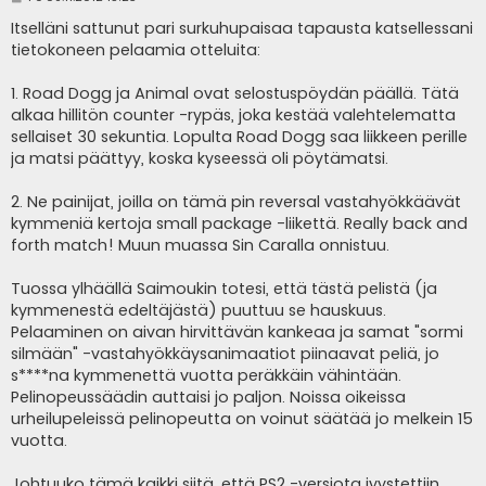
i
e
Itselläni sattunut pari surkuhupaisaa tapausta katsellessani
s
tietokoneen pelaamia otteluita:
t
i
1. Road Dogg ja Animal ovat selostuspöydän päällä. Tätä
alkaa hillitön counter -rypäs, joka kestää valehtelematta
sellaiset 30 sekuntia. Lopulta Road Dogg saa liikkeen perille
ja matsi päättyy, koska kyseessä oli pöytämatsi.
2. Ne painijat, joilla on tämä pin reversal vastahyökkäävät
kymmeniä kertoja small package -liikettä. Really back and
forth match! Muun muassa Sin Caralla onnistuu.
Tuossa ylhäällä Saimoukin totesi, että tästä pelistä (ja
kymmenestä edeltäjästä) puuttuu se hauskuus.
Pelaaminen on aivan hirvittävän kankeaa ja samat "sormi
silmään" -vastahyökkäysanimaatiot piinaavat peliä, jo
s****na kymmenettä vuotta peräkkäin vähintään.
Pelinopeussäädin auttaisi jo paljon. Noissa oikeissa
urheilupeleissä pelinopeutta on voinut säätää jo melkein 15
vuotta.
Johtuuko tämä kaikki siitä, että PS2 -versiota jyystettiin