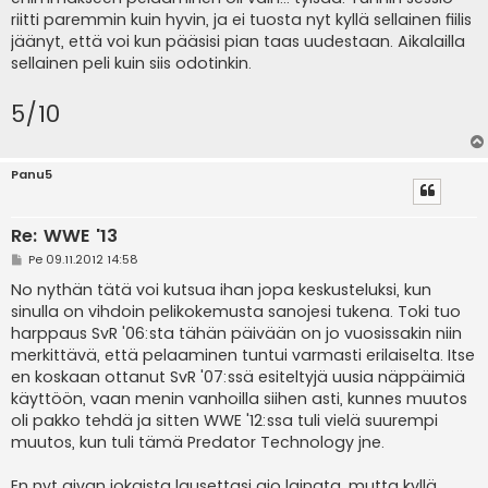
riitti paremmin kuin hyvin, ja ei tuosta nyt kyllä sellainen fiilis
jäänyt, että voi kun pääsisi pian taas uudestaan. Aikalailla
sellainen peli kuin siis odotinkin.
5/10
Panu5
Re: WWE '13
V
Pe 09.11.2012 14:58
i
e
No nythän tätä voi kutsua ihan jopa keskusteluksi, kun
s
sinulla on vihdoin pelikokemusta sanojesi tukena. Toki tuo
t
i
harppaus SvR '06:sta tähän päivään on jo vuosissakin niin
merkittävä, että pelaaminen tuntui varmasti erilaiselta. Itse
en koskaan ottanut SvR '07:ssä esiteltyjä uusia näppäimiä
käyttöön, vaan menin vanhoilla siihen asti, kunnes muutos
oli pakko tehdä ja sitten WWE '12:ssa tuli vielä suurempi
muutos, kun tuli tämä Predator Technology jne.
En nyt aivan jokaista lausettasi aio lainata, mutta kyllä