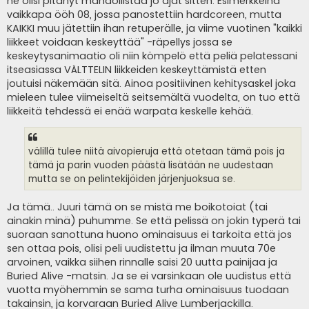
ne olisi pitänyt mahdollistaa jo ajat sitten. Esimerkkeinä
vaikkapa ööh 08, jossa panostettiin hardcoreen, mutta
KAIKKI muu jätettiin ihan retuperälle, ja viime vuotinen "kaikki
liikkeet voidaan keskeyttää" -räpellys jossa se
keskeytysanimaatio oli niin kömpelö että peliä pelatessani
itseasiassa VÄLTTELIN liikkeiden keskeyttämistä etten
joutuisi näkemään sitä. Ainoa positiivinen kehitysaskel joka
mieleen tulee viimeiseltä seitsemältä vuodelta, on tuo että
liikkeitä tehdessä ei enää warpata keskelle kehää.
välillä tulee niitä aivopieruja että otetaan tämä pois ja
tämä ja parin vuoden päästä lisätään ne uudestaan
mutta se on pelintekijöiden järjenjuoksua se.
Ja tämä.. Juuri tämä on se mistä me boikotoiat (tai
ainakin minä) puhumme. Se että pelissä on jokin typerä tai
suoraan sanottuna huono ominaisuus ei tarkoita että jos
sen ottaa pois, olisi peli uudistettu ja ilman muuta 70e
arvoinen, vaikka siihen rinnalle saisi 20 uutta painijaa ja
Buried Alive -matsin. Ja se ei varsinkaan ole uudistus että
vuotta myöhemmin se sama turha ominaisuus tuodaan
takainsin, ja korvaraan Buried Alive Lumberjackilla.