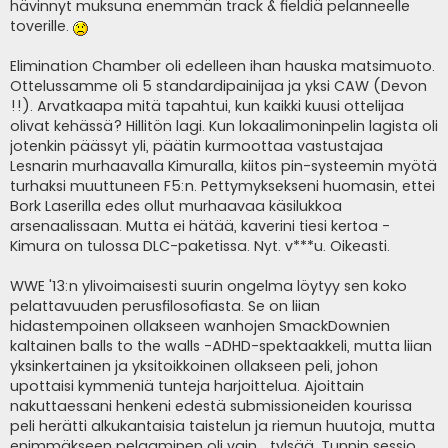
hävinnyt muksuna enemmän track & fieldiä pelanneelle
toverille.
Elimination Chamber oli edelleen ihan hauska matsimuoto.
Ottelussamme oli 5 standardipainijaa ja yksi CAW (Devon
!!). Arvatkaapa mitä tapahtui, kun kaikki kuusi ottelijaa
olivat kehässä? Hillitön lagi. Kun lokaalimoninpelin lagista oli
jotenkin päässyt yli, päätin kurmoottaa vastustajaa
Lesnarin murhaavalla Kimuralla, kiitos pin-systeemin myötä
turhaksi muuttuneen F5:n. Pettymyksekseni huomasin, ettei
Bork Laserilla edes ollut murhaavaa käsilukkoa
arsenaalissaan. Mutta ei hätää, kaverini tiesi kertoa -
Kimura on tulossa DLC-paketissa. Nyt. v***u. Oikeasti.
WWE '13:n ylivoimaisesti suurin ongelma löytyy sen koko
pelattavuuden perusfilosofiasta. Se on liian
hidastempoinen ollakseen wanhojen SmackDownien
kaltainen balls to the walls -ADHD-spektaakkeli, mutta liian
yksinkertainen ja yksitoikkoinen ollakseen peli, johon
upottaisi kymmeniä tunteja harjoittelua. Ajoittain
nakuttaessani henkeni edestä submissioneiden kourissa
peli herätti alkukantaisia taistelun ja riemun huutoja, mutta
enimmäkseen pelaaminen oli vain... tylsää. Tunnin sessio