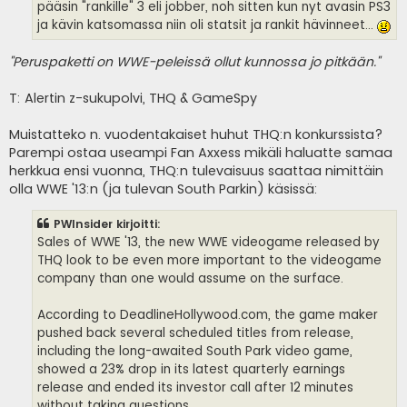
pääsin "rankille" 3 eli jobber, noh sitten kun nyt avasin PS3
ja kävin katsomassa niin oli statsit ja rankit hävinneet...
"Peruspaketti on WWE-peleissä ollut kunnossa jo pitkään."
T: Alertin z-sukupolvi, THQ & GameSpy
Muistatteko n. vuodentakaiset huhut THQ:n konkurssista?
Parempi ostaa useampi Fan Axxess mikäli haluatte samaa
herkkua ensi vuonna, THQ:n tulevaisuus saattaa nimittäin
olla WWE '13:n (ja tulevan South Parkin) käsissä:
PWInsider kirjoitti:
Sales of WWE '13, the new WWE videogame released by
THQ look to be even more important to the videogame
company than one would assume on the surface.
According to DeadlineHollywood.com, the game maker
pushed back several scheduled titles from release,
including the long-awaited South Park video game,
showed a 23% drop in its latest quarterly earnings
release and ended its investor call after 12 minutes
without taking questions.