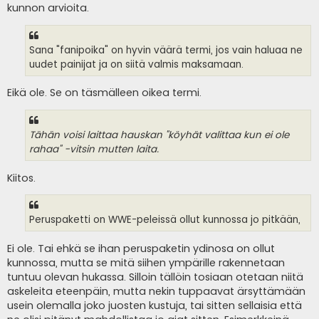
kunnon arvioita.
Sana "fanipoika" on hyvin väärä termi, jos vain haluaa ne
uudet painijat ja on siitä valmis maksamaan.
Eikä ole. Se on täsmälleen oikea termi.
Tähän voisi laittaa hauskan "köyhät valittaa kun ei ole
rahaa" -vitsin mutten laita.
Kiitos.
Peruspaketti on WWE-peleissä ollut kunnossa jo pitkään,
Ei ole. Tai ehkä se ihan peruspaketin ydinosa on ollut
kunnossa, mutta se mitä siihen ympärille rakennetaan
tuntuu olevan hukassa. Silloin tällöin tosiaan otetaan niitä
askeleita eteenpäin, mutta nekin tuppaavat ärsyttämään
usein olemalla joko juosten kustuja, tai sitten sellaisia että