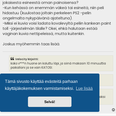
jokaisesta esineestä oman painoisensa?
-Kun kehässä on enemmän väkeä tai esineitä, niin peli
hidastuu (kuulostaa joltain perkeleen PS2 -pelin
ongelmalta nykypäivänä ajateltuna).
-Miksi ei kuvia voisi ladata kovalevyltä peliin kankean paint
toll -järjestelmän tilalle? Okei, ehkä halutaan estää
vaginan kuvia nettipeleissä, mutta kuitenkin.
Joskus myöhemmin taas lisää.
Velocity kirjoitti:
koko v***n huone on koluttu läpi, ja siinä makasin 10 minuuttia
paikallani ja se vain KATOSI.
What kirjoitti:
Tämä sivusto käyttää evästeitä parhaan
Miksi Cena ei saisi Wrestlemanian pääottelussa?
käyttäjäkokemuksen varmistamiseksi.
Lue lisää
What kirjoitti:
Sekin oli ihan uskomattoman hieno hetki, kun Porin torilla kaksi
n.13-vuotiasta teinityttöä tuli pummimaan tupakkaa.
Selvä!