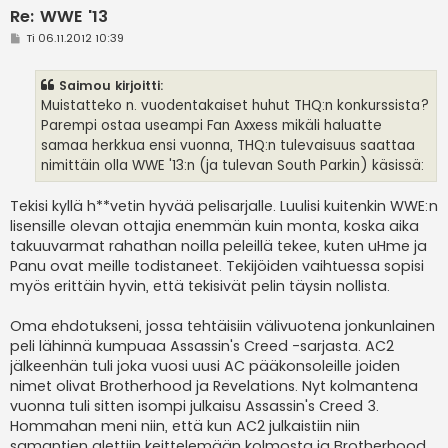
Re: WWE '13
V
Ti 06.11.2012 10:39
i
e
s
Saimou kirjoitti:
t
i
Muistatteko n. vuodentakaiset huhut THQ:n konkurssista?
Parempi ostaa useampi Fan Axxess mikäli haluatte
samaa herkkua ensi vuonna, THQ:n tulevaisuus saattaa
nimittäin olla WWE '13:n (ja tulevan South Parkin) käsissä:
Tekisi kyllä h**vetin hyvää pelisarjalle. Luulisi kuitenkin WWE:n
lisensille olevan ottajia enemmän kuin monta, koska aika
takuuvarmat rahathan noilla peleillä tekee, kuten uHme ja
Panu ovat meille todistaneet. Tekijöiden vaihtuessa sopisi
myös erittäin hyvin, että tekisivät pelin täysin nollista.
Oma ehdotukseni, jossa tehtäisiin välivuotena jonkunlainen
peli lähinnä kumpuaa Assassin's Creed -sarjasta. AC2
jälkeenhän tuli joka vuosi uusi AC pääkonsoleille joiden
nimet olivat Brotherhood ja Revelations. Nyt kolmantena
vuonna tuli sitten isompi julkaisu Assassin's Creed 3.
Hommahan meni niin, että kun AC2 julkaistiin niin
samantien alettiin keittelemään kolmosta ja Brotherhood