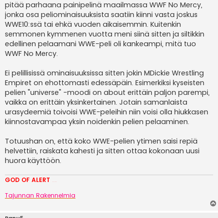
pitää parhaana painipelinä maailmassa WWF No Mercy,
jonka osa peliominaisuuksista saatiin kiinni vasta joskus
WWE10:ssä tai ehkä vuoden aikaisemmin. Kuitenkin
semmonen kymmenen vuotta meni siinä sitten ja siltikkin
edellinen pelaamani WWE-peli oli kankeampi, mitä tuo
WWF No Mercy.
Ei pelillisissä ominaisuuksissa sitten jokin MDickie Wrestling
Empiret on ehottomasti edessäpäin. Esimerkiksi kyseisten
pelien "universe" -moodi on about erittäin paljon parempi,
vaikka on erittäin yksinkertainen. Jotain samanlaista
urasydeemiä toivoisi WWE-peleihin niin voisi olla hiukkasen
kiinnostavampaa yksin noidenkin pelien pelaaminen.
Totuushan on, että koko WWE-pelien ytimen saisi repiä
helvettiin, raiskata kahesti ja sitten ottaa kokonaan uusi
huora käyttöön.
GOD OF ALERT
Heeelp meee
Tajunnan Rakennelmia