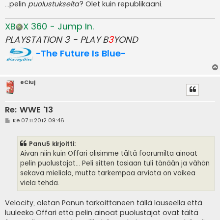
...pelin
puolustukselta
? Olet kuin republikaani.
XB
X 360 - Jump In.
PLAYSTATION 3 - PLAY B
3
YOND
-The Future Is Blue-
eCiuj
Re: WWE '13
V
Ke 07.11.2012 09:46
i
e
s
Panu5 kirjoitti:
t
i
Aivan niin kuin Offari olisimme tältä foorumilta ainoat
pelin puolustajat... Peli sitten tosiaan tuli tänään ja vähän
sekava mieliala, mutta tarkempaa arviota on vaikea
vielä tehdä.
Velocity, oletan Panun tarkoittaneen tällä lauseella että
luuleeko Offari että pelin ainoat puolustajat ovat tältä