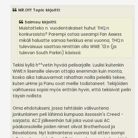
MR.Off Topic kirjoitti:
Saimou kirjoitti:
Muistatteko n. vuodentakaiset huhut THQ:n
konkurssista? Parempi ostaa useampi Fan Axxess
mikäli haluatte samaa herkkua ensi vuonna, THQ:n
tulevaisuus saattaa nimittäin olla WWE '13:n (ja
tulevan South Parkin) käsissä:
Tekisi kyllä h**vetin hyvää pelisarjalle. Luulisi kuitenkin
WWE:n lisensille olevan ottajia enemmän kuin monta,
koska aika takuuvarmat rahathan noilla peleillä tekee,
kuten uHme ja Panu ovat meille todistaneet. Tekijöiden
vaihtuessa sopisi myös erittäin hyvin, että tekisivät pelin
täysin nollista.
Oma ehdotukseni, jossa tehtäisiin välivuotena
jonkunlainen peli lähinnä kumpuaa Assassin's Creed -
sarjasta. AC2 jälkeenhän tuli joka vuosi uusi AC
pääkonsoleille joiden nimet olivat Brotherhood ja
Revelations. Nyt kolmantena vuonna tuli sitten isompi