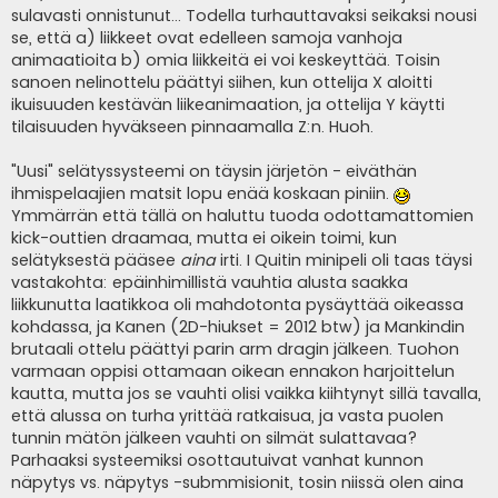
sulavasti onnistunut... Todella turhauttavaksi seikaksi nousi
se, että a) liikkeet ovat edelleen samoja vanhoja
animaatioita b) omia liikkeitä ei voi keskeyttää. Toisin
sanoen nelinottelu päättyi siihen, kun ottelija X aloitti
ikuisuuden kestävän liikeanimaation, ja ottelija Y käytti
tilaisuuden hyväkseen pinnaamalla Z:n. Huoh.
"Uusi" selätyssysteemi on täysin järjetön - eiväthän
ihmispelaajien matsit lopu enää koskaan piniin.
Ymmärrän että tällä on haluttu tuoda odottamattomien
kick-outtien draamaa, mutta ei oikein toimi, kun
selätyksestä pääsee
aina
irti. I Quitin minipeli oli taas täysi
vastakohta: epäinhimillistä vauhtia alusta saakka
liikkunutta laatikkoa oli mahdotonta pysäyttää oikeassa
kohdassa, ja Kanen (2D-hiukset = 2012 btw) ja Mankindin
brutaali ottelu päättyi parin arm dragin jälkeen. Tuohon
varmaan oppisi ottamaan oikean ennakon harjoittelun
kautta, mutta jos se vauhti olisi vaikka kiihtynyt sillä tavalla,
että alussa on turha yrittää ratkaisua, ja vasta puolen
tunnin mätön jälkeen vauhti on silmät sulattavaa?
Parhaaksi systeemiksi osottautuivat vanhat kunnon
näpytys vs. näpytys -submmisionit, tosin niissä olen aina