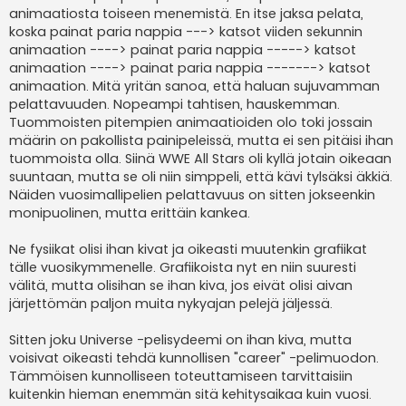
animaatiosta toiseen menemistä. En itse jaksa pelata,
koska painat paria nappia ---> katsot viiden sekunnin
animaation ----> painat paria nappia -----> katsot
animaation ----> painat paria nappia -------> katsot
animaation. Mitä yritän sanoa, että haluan sujuvamman
pelattavuuden. Nopeampi tahtisen, hauskemman.
Tuommoisten pitempien animaatioiden olo toki jossain
määrin on pakollista painipeleissä, mutta ei sen pitäisi ihan
tuommoista olla. Siinä WWE All Stars oli kyllä jotain oikeaan
suuntaan, mutta se oli niin simppeli, että kävi tylsäksi äkkiä.
Näiden vuosimallipelien pelattavuus on sitten jokseenkin
monipuolinen, mutta erittäin kankea.
Ne fysiikat olisi ihan kivat ja oikeasti muutenkin grafiikat
tälle vuosikymmenelle. Grafiikoista nyt en niin suuresti
välitä, mutta olisihan se ihan kiva, jos eivät olisi aivan
järjettömän paljon muita nykyajan pelejä jäljessä.
Sitten joku Universe -pelisydeemi on ihan kiva, mutta
voisivat oikeasti tehdä kunnollisen "career" -pelimuodon.
Tämmöisen kunnolliseen toteuttamiseen tarvittaisiin
kuitenkin hieman enemmän sitä kehitysaikaa kuin vuosi.