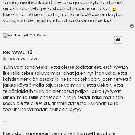
i
tarina(mikälieonkaan) menossa ja voin kyllä toistaiseksi
ainakin suositella pelkästään attitude-eran takia!
Itsekkin Fan Axxessin ostin, mutta unlockkauksen käytän
vasta, kun olen ensin yrittänyt kaikki vetää itse läpi.
MR.Off Topic
Re: WWE '13
V
Ke 07.11.2012 12:21
i
e
Tulin vain sanoneeksi, että olette todistaneet, että WWE:n
s
lisensillä tekee takuvarmat rahat ja en nyt ihan usko, että
t
i
kahden henkilön ostoksilla ne rahat tehdään, joten tervettä
järkeä käyttämällä tajuatte varmaan, että yleistin, että
teidänlaisia ihmisiä on olemassa paljon, jotka tyytyvät
siihen, mitä teille annetaan. Niin ja teidät kaksi mainitsin,
koska olette olleet suurimmin äänessä. Kyllähän tältä
foorumilta varmaan muitakin löytyy.
--
Itse ostan vapaapaini pelin sitten, kun pelit eivät ole