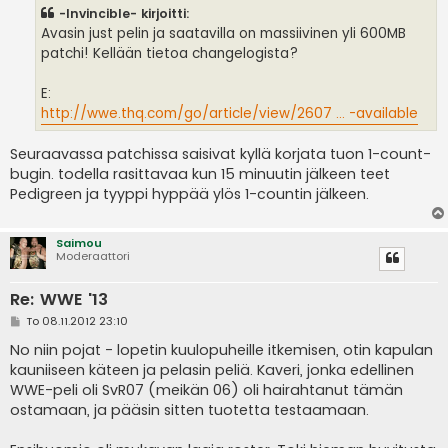
s
-Invincible- kirjoitti:
t
i
Avasin just pelin ja saatavilla on massiivinen yli 600MB
patchi! Kellään tietoa changelogista?
E:
http://wwe.thq.com/go/article/view/2607 ... -available
Seuraavassa patchissa saisivat kyllä korjata tuon 1-count-
bugin. todella rasittavaa kun 15 minuutin jälkeen teet
Pedigreen ja tyyppi hyppää ylös 1-countin jälkeen.
Saimou
Moderaattori
Re: WWE '13
V
To 08.11.2012 23:10
i
e
No niin pojat - lopetin kuulopuheille itkemisen, otin kapulan
s
kauniiseen käteen ja pelasin peliä. Kaveri, jonka edellinen
t
i
WWE-peli oli SvR07 (meikän 06) oli hairahtanut tämän
ostamaan, ja pääsin sitten tuotetta testaamaan.