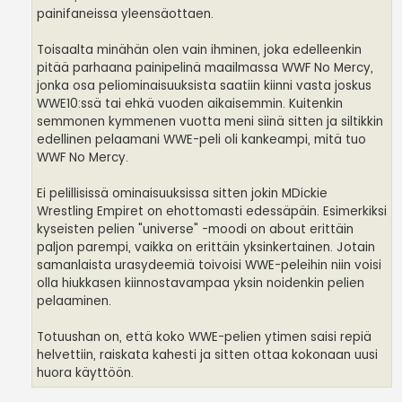
painifaneissa yleensäottaen.
Toisaalta minähän olen vain ihminen, joka edelleenkin
pitää parhaana painipelinä maailmassa WWF No Mercy,
jonka osa peliominaisuuksista saatiin kiinni vasta joskus
WWE10:ssä tai ehkä vuoden aikaisemmin. Kuitenkin
semmonen kymmenen vuotta meni siinä sitten ja siltikkin
edellinen pelaamani WWE-peli oli kankeampi, mitä tuo
WWF No Mercy.
Ei pelillisissä ominaisuuksissa sitten jokin MDickie
Wrestling Empiret on ehottomasti edessäpäin. Esimerkiksi
kyseisten pelien "universe" -moodi on about erittäin
paljon parempi, vaikka on erittäin yksinkertainen. Jotain
samanlaista urasydeemiä toivoisi WWE-peleihin niin voisi
olla hiukkasen kiinnostavampaa yksin noidenkin pelien
pelaaminen.
Totuushan on, että koko WWE-pelien ytimen saisi repiä
helvettiin, raiskata kahesti ja sitten ottaa kokonaan uusi
huora käyttöön.