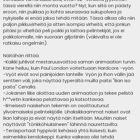
tässä vierellä niin monta vuotta? Nyt, kun siitä on päästy
eroon, niin pukkaa jo kohta seuraavaa sukupolvea ja
nykyiselle ei enää jaksa tehdä mitään. Tässä alkaa olla niin
paljon pikkuvirheitä ja sitten isompia virheitä, että jonkun
pitäisi jo viheltää peli poikki ja laittaa pelintekijät, jos ei
pakkolomalle, niin suoraan giljotiiniin (väkivalta ei ole
ratkaisu ongelmiin).
Näitähän riittää:
-Kaikki juhlivat mestaruusvoittoa saman animaation turvin.
Kane heiluu, kuin Paul London voitettuaan Hardcore -vyön.
-Vyöt eivät sovi painijoiden lanteille. Vyön ja ihon väliin jää
senttien väli, joka näyttää typerältä muilla paitsi "liian iso
paita" Cenalla.
-Jokainen liike aloittaa uuden animaation ja tekee pelistä
h**vetin kankeaa pelattavaa ja katsottavaa.
-Ilmeisesti naiskehon tekemin on osoittautunut
ylivoimaiseksi pelintekijöille. Lihaksikkaammat naiset ovat
liian laihoja ja eivät näytä näin itseltään. Muutkin naiset
näyttävät "tönkköhiuksineen" lähinnä naurettavilta.
-Teräsportaat hyppivät kehässä yhtä iloisesti, kuin
esimerkiksi kendokeppi. Kuinka vaikeaa olisi tehdä