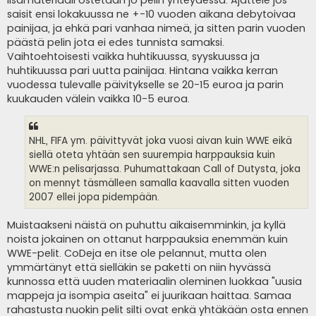
lisämateriaali ostetaan jo pelin yhteydessä. Ajattele jos
saisit ensi lokakuussa ne +-10 vuoden aikana debytoivaa
painijaa, ja ehkä pari vanhaa nimeä, ja sitten parin vuoden
päästä pelin jota ei edes tunnista samaksi.
Vaihtoehtoisesti vaikka huhtikuussa, syyskuussa ja
huhtikuussa pari uutta painijaa. Hintana vaikka kerran
vuodessa tulevalle päivitykselle se 20-15 euroa ja parin
kuukauden välein vaikka 10-5 euroa.
NHL, FIFA ym. päivittyvät joka vuosi aivan kuin WWE eikä
siellä oteta yhtään sen suurempia harppauksia kuin
WWE:n pelisarjassa. Puhumattakaan Call of Dutysta, joka
on mennyt täsmälleen samalla kaavalla sitten vuoden
2007 ellei jopa pidempään.
Muistaakseni näistä on puhuttu aikaisemminkin, ja kyllä
noista jokainen on ottanut harppauksia enemmän kuin
WWE-pelit. CoDeja en itse ole pelannut, mutta olen
ymmärtänyt että sielläkin se paketti on niin hyvässä
kunnossa että uuden materiaalin oleminen luokkaa "uusia
mappeja ja isompia aseita" ei juurikaan haittaa. Samaa
rahastusta nuokin pelit silti ovat enkä yhtäkään osta ennen