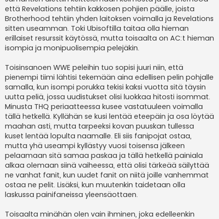
että Revelations tehtiin kakkosen pohjien päälle, joista
Brotherhood tehtiin yhden laitoksen voimalla ja Revelations
sitten useamman. Toki Ubisoftilla taitaa olla hieman
erillaiset resurssit käytössä, mutta toisaalta on AC:t hieman
isompia ja monipuolisempia pelejäkin.
Toisinsanoen WWE peleihin tuo sopisi juuri niin, että
pienempi tiimi lähtisi tekemään aina edellisen pelin pohjalle
samalla, kun isompi porukka tekisi kaksi vuotta sitä täysin
uutta peliä, jossa uudistukset olisi luokkaa hitosti isommat.
Minusta THQ periaatteessa kusee vastatuuleen voimalla
tällä hetkellä. Kyllähän se kusi lentää eteepäin ja osa löytää
maahan asti, mutta tarpeeksi kovan puuskan tullessa
kuset lentää lopulta naamalle. Eli siis fanipojat ostaa,
mutta yhä useampi kyllästyy vuosi toisensa jälkeen
pelaamaan sitä samaa paskaa ja tällä hetkellä painiala
alkaa olemaan siinä vaiheessa, että olisi tärkeää säilyttää
ne vanhat fanit, kun uudet fanit on niitä joille vanhemmat
ostaa ne pelit. Lisäksi, kun muutenkin taidetaan olla
laskussa painifaneissa yleensäottaen.
Toisaalta minähän olen vain ihminen, joka edelleenkin