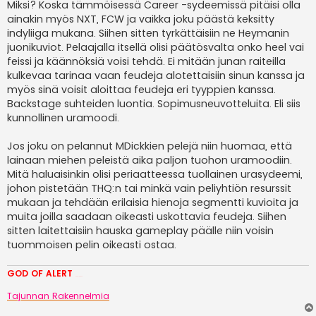
Miksi? Koska tämmöisessä Career -sydeemissä pitäisi olla
ainakin myös NXT, FCW ja vaikka joku päästä keksitty
indyliiga mukana. Siihen sitten tyrkättäisiin ne Heymanin
juonikuviot. Pelaajalla itsellä olisi päätösvalta onko heel vai
feissi ja käännöksiä voisi tehdä. Ei mitään junan raiteilla
kulkevaa tarinaa vaan feudeja alotettaisiin sinun kanssa ja
myös sinä voisit aloittaa feudeja eri tyyppien kanssa.
Backstage suhteiden luontia. Sopimusneuvotteluita. Eli siis
kunnollinen uramoodi.
Jos joku on pelannut MDickkien pelejä niin huomaa, että
lainaan miehen peleistä aika paljon tuohon uramoodiin.
Mitä haluaisinkin olisi periaatteessa tuollainen urasydeemi,
johon pistetään THQ:n tai minkä vain peliyhtiön resurssit
mukaan ja tehdään erilaisia hienoja segmentti kuvioita ja
muita joilla saadaan oikeasti uskottavia feudeja. Siihen
sitten laitettaisiin hauska gameplay päälle niin voisin
tuommoisen pelin oikeasti ostaa.
GOD OF ALERT
Heeelp meee
Tajunnan Rakennelmia