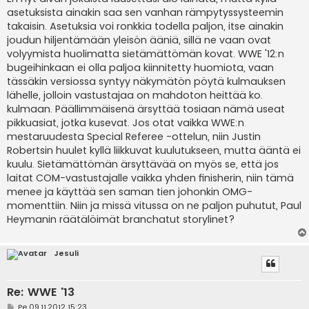
asetuksista ainakin saa sen vanhan rämpytyssysteemin
takaisin. Asetuksia voi ronkkia todella paljon, itse ainakin
joudun hiljentämään yleisön ääniä, sillä ne vaan ovat
volyymista huolimatta sietämättömän kovat. WWE '12:n
bugeihinkaan ei olla paljoa kiinnitetty huomiota, vaan
tässäkin versiossa syntyy näkymätön pöytä kulmauksen
lähelle, jolloin vastustajaa on mahdoton heittää ko.
kulmaan. Päällimmäisenä ärsyttää tosiaan nämä useat
pikkuasiat, jotka kusevat. Jos otat vaikka WWE:n
mestaruudesta Special Referee -ottelun, niin Justin
Robertsin huulet kyllä liikkuvat kuulutukseen, mutta ääntä ei
kuulu. Sietämättömän ärsyttävää on myös se, että jos
laitat COM-vastustajalle vaikka yhden finisherin, niin tämä
menee ja käyttää sen saman tien johonkin OMG-
momenttiin. Niin ja missä vitussa on ne paljon puhutut, Paul
Heymanin räätälöimät branchatut storylinet?
Jesuli
Re: WWE '13
V
Pe 09.11.2012 15:23