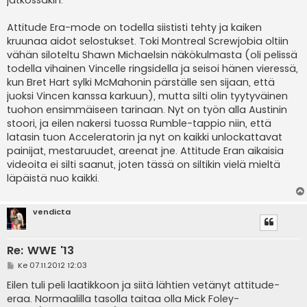
jatkossakin.
Attitude Era-mode on todella siististi tehty ja kaiken
kruunaa aidot selostukset. Toki Montreal Screwjobia oltiin
vähän siloteltu Shawn Michaelsin näkökulmasta (oli pelissä
todella vihainen Vincelle ringsidella ja seisoi hänen vieressä,
kun Bret Hart sylki McMahonin pärställe sen sijaan, että
juoksi Vincen kanssa karkuun), mutta silti olin tyytyväinen
tuohon ensimmäiseen tarinaan. Nyt on työn alla Austinin
stoori, ja eilen nakersi tuossa Rumble-tappio niin, että
latasin tuon Acceleratorin ja nyt on kaikki unlockattavat
painijat, mestaruudet, areenat jne. Attitude Eran aikaisia
videoita ei silti saanut, joten tässä on siltikin vielä mieltä
läpäistä nuo kaikki.
vendicta
Re: WWE '13
V
Ke 07.11.2012 12:03
i
e
Eilen tuli peli laatikkoon ja siitä lähtien vetänyt attitude-
s
eraa. Normaalilla tasolla taitaa olla Mick Foley-
t