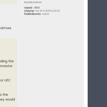
Moderaattori
Viestit:
1459
Liittynyt:
Ke 10.11.2004 22:51
Paikkakunta:
Vasa
e samaa
e
uding the
investor
for UFC
s the
hey would