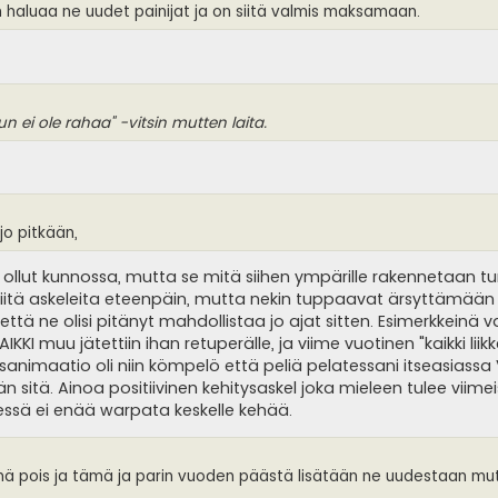
n haluaa ne uudet painijat ja on siitä valmis maksamaan.
n ei ole rahaa" -vitsin mutten laita.
jo pitkään,
n ollut kunnossa, mutta se mitä siihen ympärille rakennetaan t
 niitä askeleita eteenpäin, mutta nekin tuppaavat ärsyttämään
a että ne olisi pitänyt mahdollistaa jo ajat sitten. Esimerkkeinä 
KI muu jätettiin ihan retuperälle, ja viime vuotinen "kaikki liik
sanimaatio oli niin kömpelö että peliä pelatessani itseasiassa
n sitä. Ainoa positiivinen kehitysaskel joka mieleen tulee viimei
dessä ei enää warpata keskelle kehää.
tämä pois ja tämä ja parin vuoden päästä lisätään ne uudestaan mu