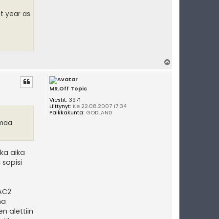
t year as
Y
l
ö
s
MR.Off Topic
Viestit:
3971
Liittynyt:
Ke 22.08.2007 17:34
Paikkakunta:
GODLAND
amaa
ska aika
 sopisi
 AC2
na
n alettiin