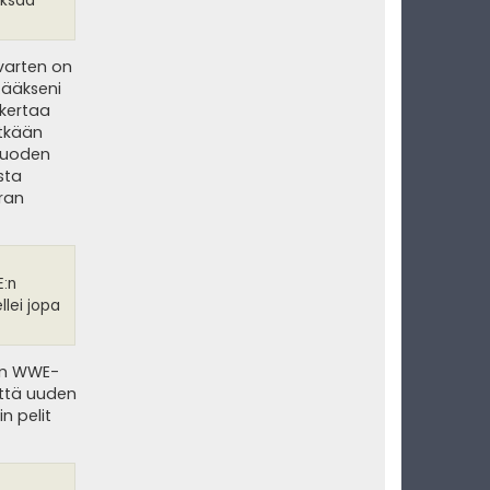
aksaa
 varten on
ttääkseni
 kertaa
ytkään
 vuoden
sta
rran
E:n
lei jopa
uin WWE-
että uuden
n pelit