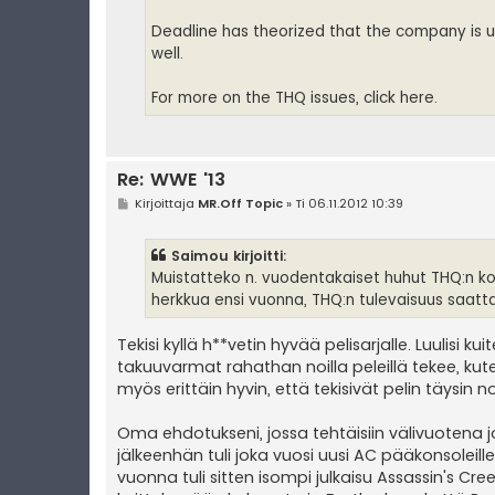
Deadline has theorized that the company is u
well.
For more on the THQ issues, click here.
Re: WWE '13
V
Kirjoittaja
MR.Off Topic
»
Ti 06.11.2012 10:39
i
e
s
Saimou kirjoitti:
t
i
Muistatteko n. vuodentakaiset huhut THQ:n k
herkkua ensi vuonna, THQ:n tulevaisuus saattaa
Tekisi kyllä h**vetin hyvää pelisarjalle. Luulisi
takuuvarmat rahathan noilla peleillä tekee, kut
myös erittäin hyvin, että tekisivät pelin täysin nol
Oma ehdotukseni, jossa tehtäisiin välivuotena 
jälkeenhän tuli joka vuosi uusi AC pääkonsoleil
vuonna tuli sitten isompi julkaisu Assassin's Cre