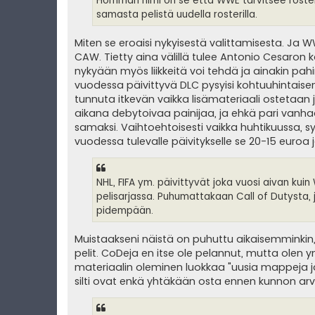
Homman nimi on se että WWE tarvitsee rosterip
samasta pelistä uudella rosterilla.
Miten se eroaisi nykyisestä valittamisesta. Ja W
CAW. Tietty aina välillä tulee Antonio Cesaron kal
nykyään myös liikkeitä voi tehdä ja ainakin pah
vuodessa päivittyvä DLC pysyisi kohtuuhintaisena 
tunnuta itkevän vaikka lisämateriaali ostetaan j
aikana debytoivaa painijaa, ja ehkä pari vanhaa
samaksi. Vaihtoehtoisesti vaikka huhtikuussa, sy
vuodessa tulevalle päivitykselle se 20-15 euroa 
NHL, FIFA ym. päivittyvät joka vuosi aivan ku
pelisarjassa. Puhumattakaan Call of Dutysta,
pidempään.
Muistaakseni näistä on puhuttu aikaisemminkin
pelit. CoDeja en itse ole pelannut, mutta olen 
materiaalin oleminen luokkaa "uusia mappeja ja
silti ovat enkä yhtäkään osta ennen kunnon arvi