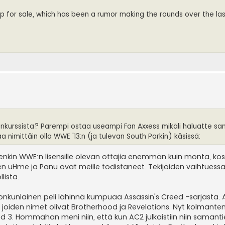
p for sale, which has been a rumor making the rounds over the las
onkurssista? Parempi ostaa useampi Fan Axxess mikäli haluatte s
 nimittäin olla WWE '13:n (ja tulevan South Parkin) käsissä:
 kuitenkin WWE:n lisensille olevan ottajia enemmän kuin monta, ko
en uHme ja Panu ovat meille todistaneet. Tekijöiden vaihtuessa
lista.
jonkunlainen peli lähinnä kumpuaa Assassin's Creed -sarjasta.
le joiden nimet olivat Brotherhood ja Revelations. Nyt kolmante
ed 3. Hommahan meni niin, että kun AC2 julkaistiin niin samantie