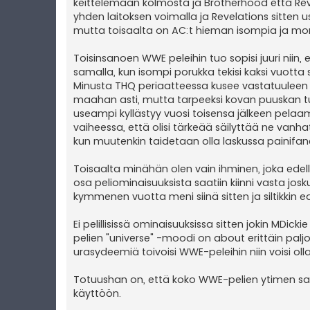
keittelemään kolmosta ja Brotherhood että Revel
yhden laitoksen voimalla ja Revelations sitten us
mutta toisaalta on AC:t hieman isompia ja mon
Toisinsanoen WWE peleihin tuo sopisi juuri niin, 
samalla, kun isompi porukka tekisi kaksi vuotta s
Minusta THQ periaatteessa kusee vastatuuleen vo
maahan asti, mutta tarpeeksi kovan puuskan tull
useampi kyllästyy vuosi toisensa jälkeen pelaa
vaiheessa, että olisi tärkeää säilyttää ne vanhat
kun muutenkin taidetaan olla laskussa painifan
Toisaalta minähän olen vain ihminen, joka ede
osa peliominaisuuksista saatiin kiinni vasta j
kymmenen vuotta meni siinä sitten ja siltikkin
Ei pelillisissä ominaisuuksissa sitten jokin MDic
pelien "universe" -moodi on about erittäin palj
urasydeemiä toivoisi WWE-peleihin niin voisi o
Totuushan on, että koko WWE-pelien ytimen saisi
käyttöön.