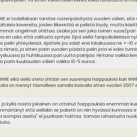
äivityksen. Ja sitten valitettaisiin kuinka kallis/rahastusta on m
WE ei todellakaan tarvitse rosteripäivitystä vuoden välein, sitä
taisia kavereita, joiden liikesettiä ei pelistä löydy, mutta käsi
immat ongelmat ohittaa. Lisäksi jos sen joka toinen vuosi/pari
en usko että valitusta syntyisi. Eipä siellä fanipoikaleirissä n
o pelin yhteydessä. Ajattele jos saisit ensi lokakuussa ne +-10
 nimeä, ja sitten parin vuoden päästä pelin jota ei edes tunni
yskuussa ja huhtikuussa pari uutta painijaa. Hintana vaikka ke
ja parin kuukauden välein vaikka 10-5 euroa.
in WWE eikä siellä oteta yhtään sen suurempia harppauksia kuin WW
 joka on mennyt täsmälleen samalla kaavalla sitten vuoden 2007 el
, ja kyllä noista jokainen on ottanut harppauksia enemmän k
ymmärtänyt että sielläkin se paketti on niin hyvässä kunnossa 
 isompia aseita" ei juurikaan haittaa. Samaa rahastusta nuoki
oita.