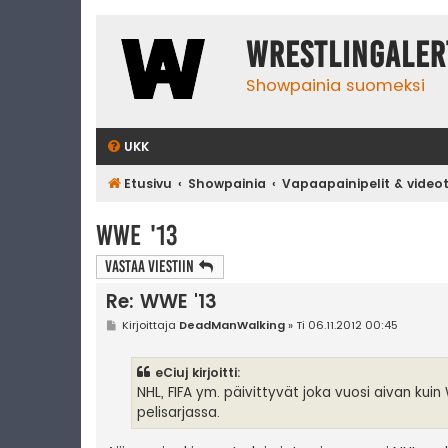
WrestlingAler
Showpainia suomeksi
UKK
Etusivu
Showpainia
Vapaapainipelit & video
WWE '13
Vastaa Viestiin
Re: WWE '13
V
Kirjoittaja
DeadManWalking
»
Ti 06.11.2012 00:45
i
e
s
eCiuj kirjoitti:
t
i
NHL, FIFA ym. päivittyvät joka vuosi aivan ku
pelisarjassa.