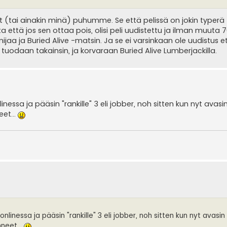
 (tai ainakin minä) puhumme. Se että pelissä on jokin typerä 
että jos sen ottaa pois, olisi peli uudistettu ja ilman muuta 
inijaa ja Buried Alive -matsin. Ja se ei varsinkaan ole uudistus e
daan takainsin, ja korvaraan Buried Alive Lumberjackilla.
nlinessa ja pääsin "rankille" 3 eli jobber, noh sitten kun nyt avasi
eet...
 onlinessa ja pääsin "rankille" 3 eli jobber, noh sitten kun nyt avasin
nneet...