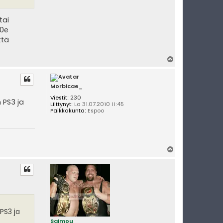
tai
70e
ttä
Y
l
ö
s
Morbicae_
Viestit:
230
n PS3 ja
Liittynyt:
La 31.07.2010 11:45
Paikkakunta:
Espoo
Y
l
ö
s
 PS3 ja
Saimou