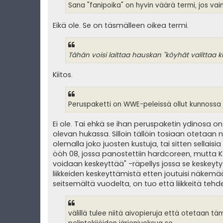
Sana "fanipoika" on hyvin väärä termi, jos vai
Eikä ole. Se on täsmälleen oikea termi.
Tähän voisi laittaa hauskan "köyhät valittaa ku
Kiitos.
Peruspaketti on WWE-peleissä ollut kunnossa 
Ei ole. Tai ehkä se ihan peruspaketin ydinosa o
olevan hukassa. Silloin tällöin tosiaan otetaan
olemalla joko juosten kustuja, tai sitten sellaisi
ööh 08, jossa panostettiin hardcoreen, mutta KAIK
voidaan keskeyttää" -räpellys jossa se keskeyty
liikkeiden keskeyttämistä etten joutuisi näkemää
seitsemältä vuodelta, on tuo että liikkeitä teh
välillä tulee niitä aivopieruja että otetaan 