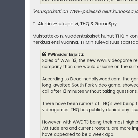
"Peruspaketti on WWE-peleissä ollut kunnossa jo
T: Alertin z-sukupolvi, THQ & GameSpy
Muistatteko n. vuodentakaiset huhut THQ:n ko
herkkua ensi vuonna, THQ:n tulevaisuus saattaa 
PWInsider kirjoitti:
Sales of WWE '13, the new WWE videogame re
company than one would assume on the surf
According to DeadlineHollywood.com, the gam
long-awaited South Park video game, showed a
call after 12 minutes without taking questions.
There have been rumors of THQ's well being f
videogames. THQ has publicly denied any issu
However, with WWE '13 being their most high p
Attitude era and current rosters, are more i
have appeared to be a week ago.