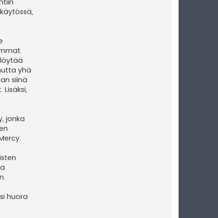
tiin
 käytössä,
e
sommat.
 löytää
mutta yhä
an siinä
 Lisäksi,
, jonka
nen
Mercy.
isten
ta
n.
si huora