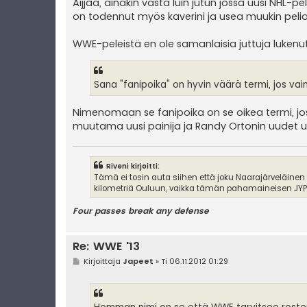
Aijjaa, ainakin vasta luin jutun jossa uusi NHL-pe
on todennut myös kaverini ja usea muukin pelia
WWE-peleistä en ole samanlaisia juttuja lukenut
Sana "fanipoika" on hyvin väärä termi, jos vai
Nimenomaan se fanipoika on se oikea termi, jos
muutama uusi painija ja Randy Ortonin uudet ui
Riveni kirjoitti:
Tämä ei tosin auta siihen että joku Naarajärveläinen
kilometriä Ouluun, vaikka tämän pahamaineisen JYPin
Four passes break any defense
Re: WWE '13
V
Kirjoittaja
Japeet
»
Ti 06.11.2012 01:29
i
e
s
t
i