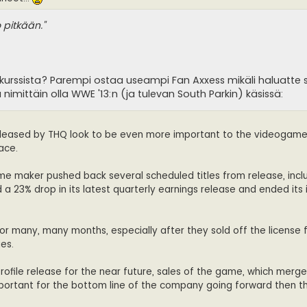
 pitkään."
nkurssista? Parempi ostaa useampi Fan Axxess mikäli haluatt
nimittäin olla WWE '13:n (ja tulevan South Parkin) käsissä:
leased by THQ look to be even more important to the videogam
ace.
e maker pushed back several scheduled titles from release, incl
 23% drop in its latest quarterly earnings release and ended its 
or many, many months, especially after they sold off the license 
es.
rofile release for the near future, sales of the game, which merge
mportant for the bottom line of the company going forward then t