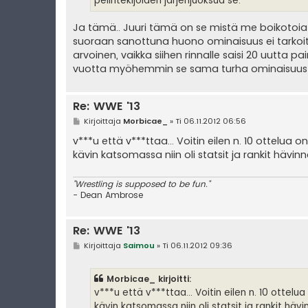
pelintekijöiden järjenjuoksua se.
Ja tämä.. Juuri tämä on se mistä me boikotoiat
suoraan sanottuna huono ominaisuus ei tarkoita 
arvoinen, vaikka siihen rinnalle saisi 20 uutta pa
vuotta myöhemmin se sama turha ominaisuus tuo
Re: WWE '13
V
Kirjoittaja
Morbicae_
»
Ti 06.11.2012 06:56
i
e
v***u että v***ttaa... Voitin eilen n. 10 ottelua o
s
kävin katsomassa niin oli statsit ja rankit hävinn
t
i
"Wrestling is supposed to be fun."
- Dean Ambrose
Re: WWE '13
V
Kirjoittaja
Saimou
»
Ti 06.11.2012 09:36
i
e
s
Morbicae_ kirjoitti:
t
i
v***u että v***ttaa... Voitin eilen n. 10 ottelua
kävin katsomassa niin oli statsit ja rankit hävi