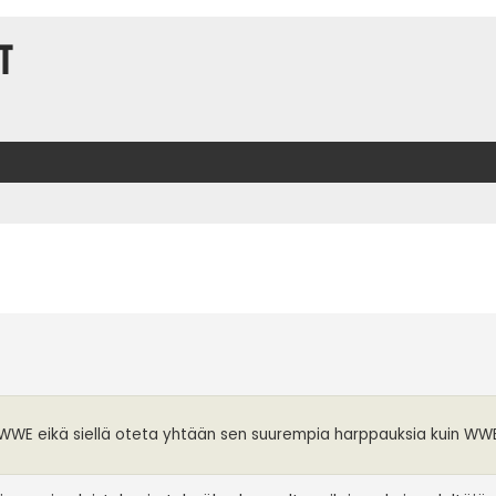
t
t
in WWE eikä siellä oteta yhtään sen suurempia harppauksia kuin WW