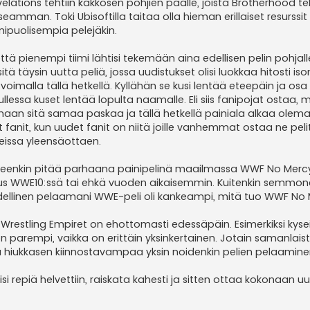
ations tehtiin kakkosen pohjien päälle, joista Brotherhood teh
eamman. Toki Ubisoftilla taitaa olla hieman erillaiset resurssit
ipuolisempia pelejäkin.
että pienempi tiimi lähtisi tekemään aina edellisen pelin pohjall
itä täysin uutta peliä, jossa uudistukset olisi luokkaa hitosti i
imalla tällä hetkellä. Kyllähän se kusi lentää eteepäin ja osa
essa kuset lentää lopulta naamalle. Eli siis fanipojat ostaa, 
maan sitä samaa paskaa ja tällä hetkellä painiala alkaa olema
 fanit, kun uudet fanit on niitä joille vanhemmat ostaa ne pelit.
eissa yleensäottaen.
lleenkin pitää parhaana painipelinä maailmassa WWF No Mercy
oskus WWE10:ssä tai ehkä vuoden aikaisemmin. Kuitenkin semmo
 edellinen pelaamani WWE-peli oli kankeampi, mitä tuo WWF No 
kie Wrestling Empiret on ehottomasti edessäpäin. Esimerkiksi kyse
on parempi, vaikka on erittäin yksinkertainen. Jotain samanlais
lla hiukkasen kiinnostavampaa yksin noidenkin pelien pelaamine
 repiä helvettiin, raiskata kahesti ja sitten ottaa kokonaan uu