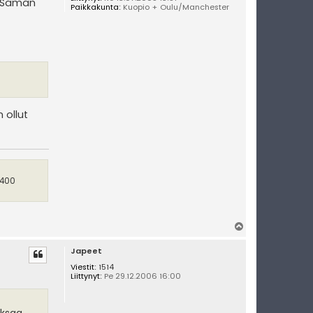
ä. Saman
Paikkakunta:
Kuopio + Oulu/Manchester
 ollut
 400
Y
l
Japeet
ö
s
Viestit:
1514
Liittynyt:
Pe 29.12.2006 16:00