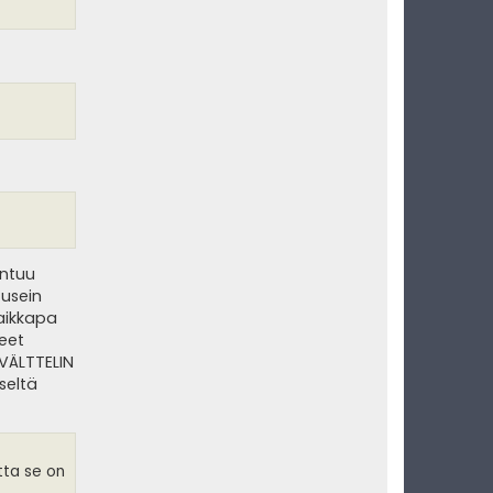
untuu
 usein
vaikkapa
keet
 VÄLTTELIN
seltä
tta se on