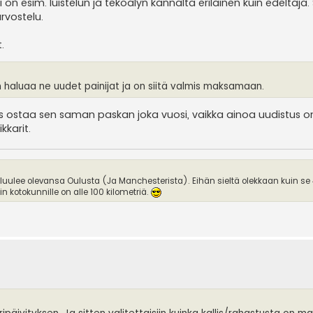
li on esim. luistelun ja tekoälyn kannalta erilainen kuin edeltäj
rvostelu.
.
n haluaa ne uudet painijat ja on siitä valmis maksamaan.
 ostaa sen saman paskan joka vuosi, vaikka ainoa uudistus on
kkarit.
 luulee olevansa Oulusta (Ja Manchesterista). Eihän sieltä olekkaan kuin se
 kotokunnille on alle 100 kilometriä.