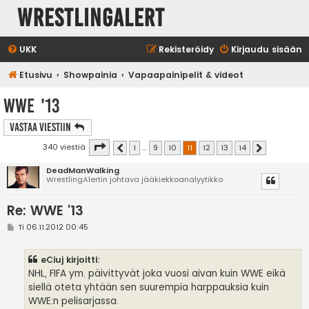
WrestlingAlert
UKK
Rekisteröidy
Kirjaudu sisään
Etusivu
Showpainia
Vapaapainipelit & videot
WWE '13
Vastaa Viestiin
Sivu
11
/
14
340 viestiä
1
…
9
10
11
12
13
14
Edellinen
Seuraava
DeadManWalking
WrestlingAlertin johtava jääkiekkoanalyytikko
Re: WWE '13
V
Ti 06.11.2012 00:45
i
e
s
eCiuj kirjoitti:
t
i
NHL, FIFA ym. päivittyvät joka vuosi aivan kuin WWE eikä
siellä oteta yhtään sen suurempia harppauksia kuin
WWE:n pelisarjassa.