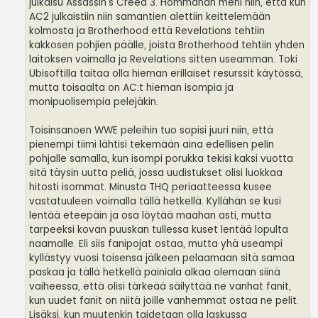
julkaisu Assassin's Creed 3. Hommahan meni niin, että kun
AC2 julkaistiin niin samantien alettiin keittelemään
kolmosta ja Brotherhood että Revelations tehtiin
kakkosen pohjien päälle, joista Brotherhood tehtiin yhden
laitoksen voimalla ja Revelations sitten useamman. Toki
Ubisoftilla taitaa olla hieman erillaiset resurssit käytössä,
mutta toisaalta on AC:t hieman isompia ja
monipuolisempia pelejäkin.
Toisinsanoen WWE peleihin tuo sopisi juuri niin, että
pienempi tiimi lähtisi tekemään aina edellisen pelin
pohjalle samalla, kun isompi porukka tekisi kaksi vuotta
sitä täysin uutta peliä, jossa uudistukset olisi luokkaa
hitosti isommat. Minusta THQ periaatteessa kusee
vastatuuleen voimalla tällä hetkellä. Kyllähän se kusi
lentää eteepäin ja osa löytää maahan asti, mutta
tarpeeksi kovan puuskan tullessa kuset lentää lopulta
naamalle. Eli siis fanipojat ostaa, mutta yhä useampi
kyllästyy vuosi toisensa jälkeen pelaamaan sitä samaa
paskaa ja tällä hetkellä painiala alkaa olemaan siinä
vaiheessa, että olisi tärkeää säilyttää ne vanhat fanit,
kun uudet fanit on niitä joille vanhemmat ostaa ne pelit.
Lisäksi, kun muutenkin taidetaan olla laskussa