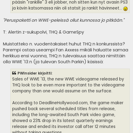
pääsin "rankille" 3 eli jobber, noh sitten kun nyt avasin PS3
ja kävin katsomassa niin oli statsit ja rankit hävinneet...
"Peruspaketti on WWE-peleissä ollut kunnossa jo pitkään."
T: Alertin z-sukupolvi, THQ & GameSpy
Muistatteko n. vuodentakaiset huhut THQ:n konkurssista?
Parempi ostaa useampi Fan Axxess mikäli haluatte samaa
herkkua ensi vuonna, THQ:n tulevaisuus saattaa nimittäin
olla WWE '13:n (ja tulevan South Parkin) käsissä:
PWInsider kirjoitti:
Sales of WWE '13, the new WWE videogame released by
THQ look to be even more important to the videogame
company than one would assume on the surface.
According to DeadlineHollywood.com, the game maker
pushed back several scheduled titles from release,
including the long-awaited South Park video game,
showed a 23% drop in its latest quarterly earnings
release and ended its investor call after 12 minutes
without taking questions.