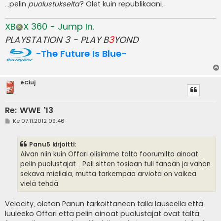
...pelin
puolustukselta
? Olet kuin republikaani.
XB
X 360 - Jump In.
PLAYSTATION 3 - PLAY B
3
YOND
-The Future Is Blue-
eCiuj
Re: WWE '13
V
Ke 07.11.2012 09:46
i
e
s
Panu5 kirjoitti:
t
i
Aivan niin kuin Offari olisimme tältä foorumilta ainoat
pelin puolustajat... Peli sitten tosiaan tuli tänään ja vähän
sekava mieliala, mutta tarkempaa arviota on vaikea
vielä tehdä.
Velocity, oletan Panun tarkoittaneen tällä lauseella että
luuleeko Offari että pelin ainoat puolustajat ovat tältä