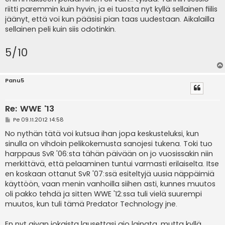
riitti paremmin kuin hyvin, ja ei tuosta nyt kyllä sellainen fiilis
jäänyt, että voi kun pääsisi pian taas uudestaan. Aikalailla
sellainen peli kuin siis odotinkin.
5/10
Panu5
Re: WWE '13
V
Pe 09.11.2012 14:58
i
e
No nythän tätä voi kutsua ihan jopa keskusteluksi, kun
s
sinulla on vihdoin pelikokemusta sanojesi tukena. Toki tuo
t
i
harppaus SvR '06:sta tähän päivään on jo vuosissakin niin
merkittävä, että pelaaminen tuntui varmasti erilaiselta. Itse
en koskaan ottanut SvR '07:ssä esiteltyjä uusia näppäimiä
käyttöön, vaan menin vanhoilla siihen asti, kunnes muutos
oli pakko tehdä ja sitten WWE '12:ssa tuli vielä suurempi
muutos, kun tuli tämä Predator Technology jne.
En nyt aivan jokaista lausettasi aio lainata, mutta kyllä