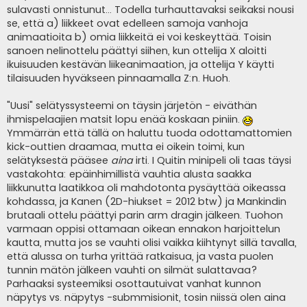
sulavasti onnistunut... Todella turhauttavaksi seikaksi nousi
se, että a) liikkeet ovat edelleen samoja vanhoja
animaatioita b) omia liikkeitä ei voi keskeyttää. Toisin
sanoen nelinottelu päättyi siihen, kun ottelija X aloitti
ikuisuuden kestävän liikeanimaation, ja ottelija Y käytti
tilaisuuden hyväkseen pinnaamalla Z:n. Huoh.
"Uusi" selätyssysteemi on täysin järjetön - eiväthän
ihmispelaajien matsit lopu enää koskaan piniin.
Ymmärrän että tällä on haluttu tuoda odottamattomien
kick-outtien draamaa, mutta ei oikein toimi, kun
selätyksestä pääsee
aina
irti. I Quitin minipeli oli taas täysi
vastakohta: epäinhimillistä vauhtia alusta saakka
liikkunutta laatikkoa oli mahdotonta pysäyttää oikeassa
kohdassa, ja Kanen (2D-hiukset = 2012 btw) ja Mankindin
brutaali ottelu päättyi parin arm dragin jälkeen. Tuohon
varmaan oppisi ottamaan oikean ennakon harjoittelun
kautta, mutta jos se vauhti olisi vaikka kiihtynyt sillä tavalla,
että alussa on turha yrittää ratkaisua, ja vasta puolen
tunnin mätön jälkeen vauhti on silmät sulattavaa?
Parhaaksi systeemiksi osottautuivat vanhat kunnon
näpytys vs. näpytys -submmisionit, tosin niissä olen aina