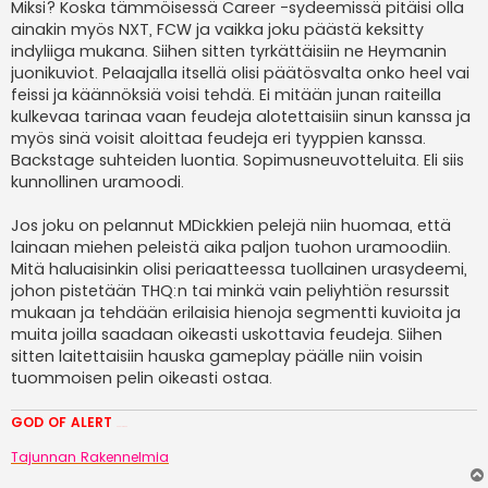
Miksi? Koska tämmöisessä Career -sydeemissä pitäisi olla
ainakin myös NXT, FCW ja vaikka joku päästä keksitty
indyliiga mukana. Siihen sitten tyrkättäisiin ne Heymanin
juonikuviot. Pelaajalla itsellä olisi päätösvalta onko heel vai
feissi ja käännöksiä voisi tehdä. Ei mitään junan raiteilla
kulkevaa tarinaa vaan feudeja alotettaisiin sinun kanssa ja
myös sinä voisit aloittaa feudeja eri tyyppien kanssa.
Backstage suhteiden luontia. Sopimusneuvotteluita. Eli siis
kunnollinen uramoodi.
Jos joku on pelannut MDickkien pelejä niin huomaa, että
lainaan miehen peleistä aika paljon tuohon uramoodiin.
Mitä haluaisinkin olisi periaatteessa tuollainen urasydeemi,
johon pistetään THQ:n tai minkä vain peliyhtiön resurssit
mukaan ja tehdään erilaisia hienoja segmentti kuvioita ja
muita joilla saadaan oikeasti uskottavia feudeja. Siihen
sitten laitettaisiin hauska gameplay päälle niin voisin
tuommoisen pelin oikeasti ostaa.
GOD OF ALERT
Heeelp meee
Tajunnan Rakennelmia