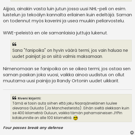
Aijjaa, ainakin vasta luin jutun jossa uusi NHL-peli on esim.
luistelun ja tekoälyn kannalta erilainen kuin edeltäjä. Saman
on todennut myös kaverini ja usea muukin peliarvostelu.
WWE-peleistä en ole samanlaisia juttuja lukenut.
Sana "fanipoika" on hyvin väärä termi, jos vain haluaa ne
uudet painijat ja on siitä valmis maksamaan.
Nimenomaan se fanipoika on se oikea termi, jos ostaa sen
saman paskan joka vuosi, vaikka ainoa uudistus on ollut
muutama uusi painija ja Randy Ortonin uudet uikkarit.
Riveni kirjoitti:
Tämä ei tosin auta siihen että joku Naarajärveläinen luulee
olevansa Oulusta (Ja Manchesterista). Eihän sieltä olekkaan kuin
se 400 kilometriä Ouluun, vaikka tämän pahamaineisen JYPin
kotokunnille on alle 100 kilometriä.
Four passes break any defense