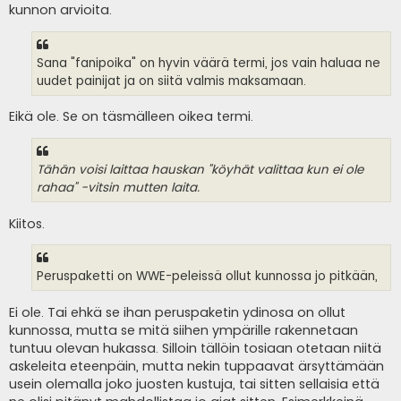
kunnon arvioita.
Sana "fanipoika" on hyvin väärä termi, jos vain haluaa ne
uudet painijat ja on siitä valmis maksamaan.
Eikä ole. Se on täsmälleen oikea termi.
Tähän voisi laittaa hauskan "köyhät valittaa kun ei ole
rahaa" -vitsin mutten laita.
Kiitos.
Peruspaketti on WWE-peleissä ollut kunnossa jo pitkään,
Ei ole. Tai ehkä se ihan peruspaketin ydinosa on ollut
kunnossa, mutta se mitä siihen ympärille rakennetaan
tuntuu olevan hukassa. Silloin tällöin tosiaan otetaan niitä
askeleita eteenpäin, mutta nekin tuppaavat ärsyttämään
usein olemalla joko juosten kustuja, tai sitten sellaisia että