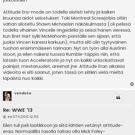
jatkossakin.
Attitude Era-mode on todella siististi tehty ja kaiken
kruunaa aidot selostukset. Toki Montreal Screwjobia oltiin
vähän siloteltu Shawn Michaelsin näkökulmasta (oli pelissä
todella vihainen Vincelle ringsidella ja seisoi hänen vieressä,
kun Bret Hart sylki McMahonin pärställe sen sijaan, että
juoksi Vincen kanssa karkuun), mutta silti olin tyytyväinen
tuohon ensimmäiseen tarinaan. Nyt on työn alla Austinin
stoori, ja eilen nakersi tuossa Rumble-tappio niin, että
latasin tuon Acceleratorin ja nyt on kaikki unlockattavat
painijat, mestaruudet, areenat jne. Attitude Eran aikaisia
videoita ei silti saanut, joten tässä on siltikin vielä mieltä
läpäistä nuo kaikki.
vendicta
Re: WWE '13
V
Ke 07.11.2012 12:03
i
e
Eilen tuli peli laatikkoon ja siitä lähtien vetänyt attitude-
s
eraa. Normaalilla tasolla taitaa olla Mick Foley-
t