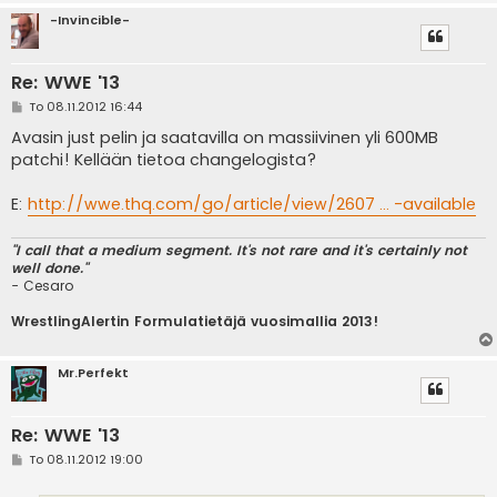
-Invincible-
Re: WWE '13
V
To 08.11.2012 16:44
i
e
Avasin just pelin ja saatavilla on massiivinen yli 600MB
s
patchi! Kellään tietoa changelogista?
t
i
E:
http://wwe.thq.com/go/article/view/2607 ... -available
"I call that a medium segment. It's not rare and it's certainly not
well done."
- Cesaro
WrestlingAlertin Formulatietäjä vuosimallia 2013!
Mr.Perfekt
Re: WWE '13
V
To 08.11.2012 19:00
i
e