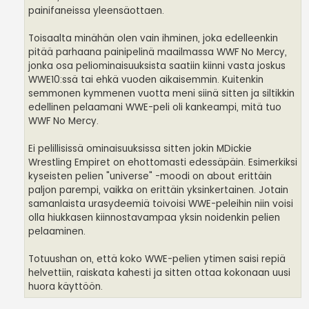
painifaneissa yleensäottaen.
Toisaalta minähän olen vain ihminen, joka edelleenkin
pitää parhaana painipelinä maailmassa WWF No Mercy,
jonka osa peliominaisuuksista saatiin kiinni vasta joskus
WWE10:ssä tai ehkä vuoden aikaisemmin. Kuitenkin
semmonen kymmenen vuotta meni siinä sitten ja siltikkin
edellinen pelaamani WWE-peli oli kankeampi, mitä tuo
WWF No Mercy.
Ei pelillisissä ominaisuuksissa sitten jokin MDickie
Wrestling Empiret on ehottomasti edessäpäin. Esimerkiksi
kyseisten pelien "universe" -moodi on about erittäin
paljon parempi, vaikka on erittäin yksinkertainen. Jotain
samanlaista urasydeemiä toivoisi WWE-peleihin niin voisi
olla hiukkasen kiinnostavampaa yksin noidenkin pelien
pelaaminen.
Totuushan on, että koko WWE-pelien ytimen saisi repiä
helvettiin, raiskata kahesti ja sitten ottaa kokonaan uusi
huora käyttöön.