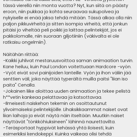
tässä vierellä niin monta vuotta? Nyt, kun siitä on päästy
eroon, niin pukkaa jo kohta seuraavaa sukupolvea ja
nykyiselle ei enää jaksa tehdä mitään. Tässä alkaa olla niin
paljon pikkuvirheitä ja sitten isompia virheitä, että jonkun
pitäisi jo viheltää peli poikki ja laittaa pelintekijät, jos ei
pakkolomalle, niin suoraan giljotiiniin (väkivalta ei ole
ratkaisu ongelmiin).
Näitähän riittää:
-Kaikki juhlivat mestaruusvoittoa saman animaation turvin.
Kane heiluu, kuin Paul London voitettuaan Hardcore -vyön.
-Vyöt eivät sovi painijoiden lanteille. Vyön ja ihon väliin jää
senttien väli, joka näyttää typerältä muilla paitsi "liian iso
paita" Cenalla.
-Jokainen liike aloittaa uuden animaation ja tekee pelistä
h**vetin kankeaa pelattavaa ja katsottavaa.
-Ilmeisesti naiskehon tekemin on osoittautunut
ylivoimaiseksi pelintekijöille. Lihaksikkaammat naiset ovat
liian laihoja ja eivät näytä näin itseltään. Muutkin naiset
näyttävät "tönkköhiuksineen" lähinnä naurettavilta.
-Teräsportaat hyppivät kehässä yhtä iloisesti, kuin
esimerkiksi kendokeppi. Kuinka vaikeaa olisi tehdä