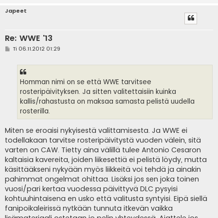
Japeet
Re: WWE '13
V
Ti 06.11.2012 01:29
i
e
s
t
i
Homman nimi on se että WWE tarvitsee
rosteripäivityksen. Ja sitten valitettaisiin kuinka
kallis/rahastusta on maksaa samasta pelistä uudella
rosterilla.
Miten se eroaisi nykyisestä valittamisesta. Ja WWE ei
todellakaan tarvitse rosteripäivitystä vuoden välein, sitä
varten on CAW. Tietty aina välillä tulee Antonio Cesaron
kaltaisia kavereita, joiden liikesettiä ei pelistä löydy, mutta
käsittääkseni nykyään myös liikkeitä voi tehdä ja ainakin
pahimmat ongelmat ohittaa. Lisäksi jos sen joka toinen
vuosi/pari kertaa vuodessa päivittyvä DLC pysyisi
kohtuuhintaisena en usko että valitusta syntyisi. Eipä siellä
fanipoikaleirissä nytkään tunnuta itkevän vaikka