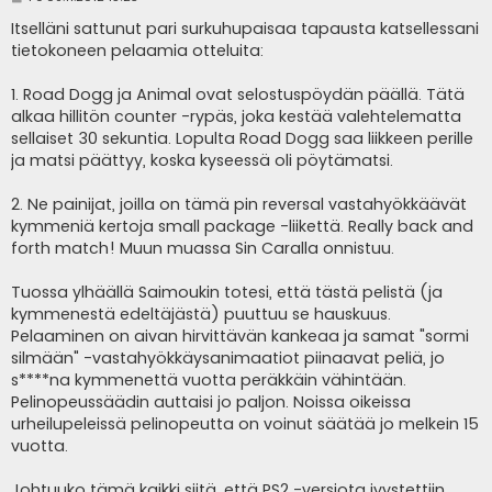
i
e
Itselläni sattunut pari surkuhupaisaa tapausta katsellessani
s
tietokoneen pelaamia otteluita:
t
i
1. Road Dogg ja Animal ovat selostuspöydän päällä. Tätä
alkaa hillitön counter -rypäs, joka kestää valehtelematta
sellaiset 30 sekuntia. Lopulta Road Dogg saa liikkeen perille
ja matsi päättyy, koska kyseessä oli pöytämatsi.
2. Ne painijat, joilla on tämä pin reversal vastahyökkäävät
kymmeniä kertoja small package -liikettä. Really back and
forth match! Muun muassa Sin Caralla onnistuu.
Tuossa ylhäällä Saimoukin totesi, että tästä pelistä (ja
kymmenestä edeltäjästä) puuttuu se hauskuus.
Pelaaminen on aivan hirvittävän kankeaa ja samat "sormi
silmään" -vastahyökkäysanimaatiot piinaavat peliä, jo
s****na kymmenettä vuotta peräkkäin vähintään.
Pelinopeussäädin auttaisi jo paljon. Noissa oikeissa
urheilupeleissä pelinopeutta on voinut säätää jo melkein 15
vuotta.
Johtuuko tämä kaikki siitä, että PS2 -versiota jyystettiin