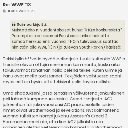
Re: WWE '13
V
Ti 06.11.2012 10:39
i
e
s
Saimou kirjoitti:
t
i
Muistatteko n. vuodentakaiset huhut THQ:n konkurssista?
Parempi ostaa useampi Fan Axxess mikäli haluatte
samaa herkkua ensi vuonna, THQ:n tulevaisuus saattaa
nimittäin olla WWE '13:n (ja tulevan South Parkin) käsissä:
Tekisi kyllä h**vetin hyvää pelisarjalle. Luulisi kuitenkin WWE:n
lisensille olevan ottajia enemmän kuin monta, koska aika
takuuvarmat rahathan noilla peleillä tekee, kuten uHme ja
Panu ovat meille todistaneet. Tekijöiden vaihtuessa sopisi
myös erittäin hyvin, että tekisivät pelin täysin nollista.
Oma ehdotukseni, jossa tehtäisiin välivuotena jonkunlainen
peli lähinnä kumpuaa Assassin's Creed -sarjasta. AC2
jälkeenhän tuli joka vuosi uusi AC pääkonsoleille joiden
nimet olivat Brotherhood ja Revelations. Nyt kolmantena
vuonna tuli sitten isompi julkaisu Assassin's Creed 3.
Hommahan meni niin, että kun AC2 julkaistiin niin
samantien alettiin keittelemään kolmosta ja Brotherhood