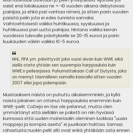
lisämateriaali ostetaan jo pelin yhteydessä. Ajattele jos
saisit ensi lokakuussa ne +-10 vuoden aikana debytoivaa
painijaa, ja ehkä pari vanhaa nimeä, ja sitten parin vuoden
päästä pelin jota ei edes tunnista samaksi.
Vaihtoehtoisesti vaikka huhtikuussa, syyskuussa ja
huhtikuussa pari uutta painijaa. Hintana vaikka kerran
vuodessa tulevalle päivitykselle se 20-15 euroa ja parin
kuukauden välein vaikka 10-5 euroa.
NHL, FIFA ym. päivittyvät joka vuosi aivan kuin WWE eikä
siellä oteta yhtään sen suurempia harppauksia kuin
WWE:n pelisarjassa. Puhumattakaan Call of Dutysta, joka
on mennyt täsmälleen samalla kaavalla sitten vuoden
2007 ellei jopa pidempään.
Muistaakseni näistä on puhuttu aikaisemminkin, ja kyllä
noista jokainen on ottanut harppauksia enemmän kuin
WWE-pelit. CoDeja en itse ole pelannut, mutta olen
ymmärtänyt että sielläkin se paketti on niin hyvässä
kunnossa että uuden materiaalin oleminen luokkaa "uusia
mappeja ja isompia aseita" ei juurikaan haittaa. Samaa
rahastusta nuokin pelit silti ovat enkä yhtäkään osta ennen