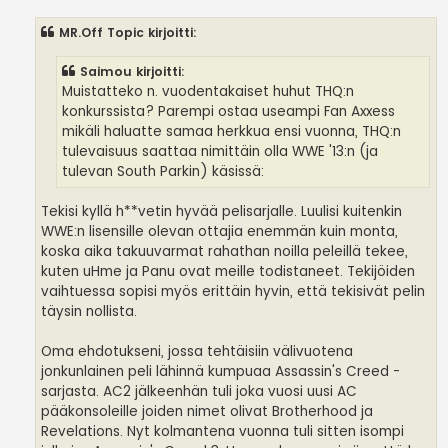
MR.Off Topic kirjoitti:
Saimou kirjoitti:
Muistatteko n. vuodentakaiset huhut THQ:n
konkurssista? Parempi ostaa useampi Fan Axxess
mikäli haluatte samaa herkkua ensi vuonna, THQ:n
tulevaisuus saattaa nimittäin olla WWE '13:n (ja
tulevan South Parkin) käsissä:
Tekisi kyllä h**vetin hyvää pelisarjalle. Luulisi kuitenkin
WWE:n lisensille olevan ottajia enemmän kuin monta,
koska aika takuuvarmat rahathan noilla peleillä tekee,
kuten uHme ja Panu ovat meille todistaneet. Tekijöiden
vaihtuessa sopisi myös erittäin hyvin, että tekisivät pelin
täysin nollista.
Oma ehdotukseni, jossa tehtäisiin välivuotena
jonkunlainen peli lähinnä kumpuaa Assassin's Creed -
sarjasta. AC2 jälkeenhän tuli joka vuosi uusi AC
pääkonsoleille joiden nimet olivat Brotherhood ja
Revelations. Nyt kolmantena vuonna tuli sitten isompi