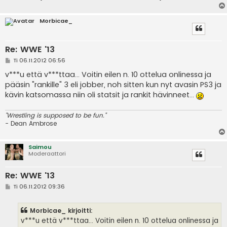
Morbicae_
Re: WWE '13
V
Ti 06.11.2012 06:56
i
e
v***u että v***ttaa... Voitin eilen n. 10 ottelua onlinessa ja
s
pääsin "rankille" 3 eli jobber, noh sitten kun nyt avasin PS3 ja
t
i
kävin katsomassa niin oli statsit ja rankit hävinneet...
"Wrestling is supposed to be fun."
- Dean Ambrose
Saimou
Moderaattori
Re: WWE '13
V
Ti 06.11.2012 09:36
i
e
s
Morbicae_ kirjoitti:
t
i
v***u että v***ttaa... Voitin eilen n. 10 ottelua onlinessa ja