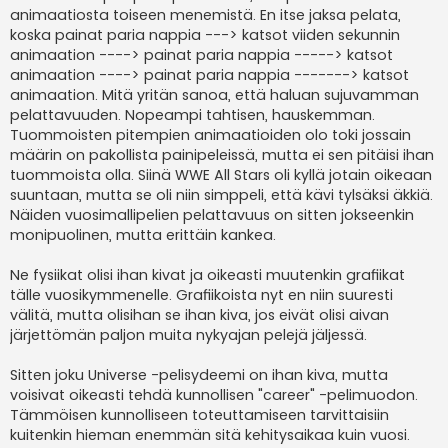
animaatiosta toiseen menemistä. En itse jaksa pelata,
koska painat paria nappia ---> katsot viiden sekunnin
animaation ----> painat paria nappia -----> katsot
animaation ----> painat paria nappia -------> katsot
animaation. Mitä yritän sanoa, että haluan sujuvamman
pelattavuuden. Nopeampi tahtisen, hauskemman.
Tuommoisten pitempien animaatioiden olo toki jossain
määrin on pakollista painipeleissä, mutta ei sen pitäisi ihan
tuommoista olla. Siinä WWE All Stars oli kyllä jotain oikeaan
suuntaan, mutta se oli niin simppeli, että kävi tylsäksi äkkiä.
Näiden vuosimallipelien pelattavuus on sitten jokseenkin
monipuolinen, mutta erittäin kankea.
Ne fysiikat olisi ihan kivat ja oikeasti muutenkin grafiikat
tälle vuosikymmenelle. Grafiikoista nyt en niin suuresti
välitä, mutta olisihan se ihan kiva, jos eivät olisi aivan
järjettömän paljon muita nykyajan pelejä jäljessä.
Sitten joku Universe -pelisydeemi on ihan kiva, mutta
voisivat oikeasti tehdä kunnollisen "career" -pelimuodon.
Tämmöisen kunnolliseen toteuttamiseen tarvittaisiin
kuitenkin hieman enemmän sitä kehitysaikaa kuin vuosi.