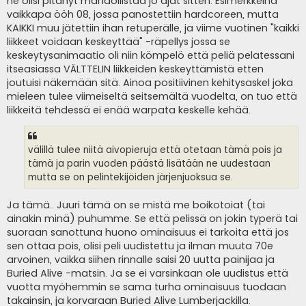
ne olisi pitänyt mahdollistaa jo ajat sitten. Esimerkkeinä
vaikkapa ööh 08, jossa panostettiin hardcoreen, mutta
KAIKKI muu jätettiin ihan retuperälle, ja viime vuotinen "kaikki
liikkeet voidaan keskeyttää" -räpellys jossa se
keskeytysanimaatio oli niin kömpelö että peliä pelatessani
itseasiassa VÄLTTELIN liikkeiden keskeyttämistä etten
joutuisi näkemään sitä. Ainoa positiivinen kehitysaskel joka
mieleen tulee viimeiseltä seitsemältä vuodelta, on tuo että
liikkeitä tehdessä ei enää warpata keskelle kehää.
välillä tulee niitä aivopieruja että otetaan tämä pois ja
tämä ja parin vuoden päästä lisätään ne uudestaan
mutta se on pelintekijöiden järjenjuoksua se.
Ja tämä.. Juuri tämä on se mistä me boikotoiat (tai
ainakin minä) puhumme. Se että pelissä on jokin typerä tai
suoraan sanottuna huono ominaisuus ei tarkoita että jos
sen ottaa pois, olisi peli uudistettu ja ilman muuta 70e
arvoinen, vaikka siihen rinnalle saisi 20 uutta painijaa ja
Buried Alive -matsin. Ja se ei varsinkaan ole uudistus että
vuotta myöhemmin se sama turha ominaisuus tuodaan
takainsin, ja korvaraan Buried Alive Lumberjackilla.