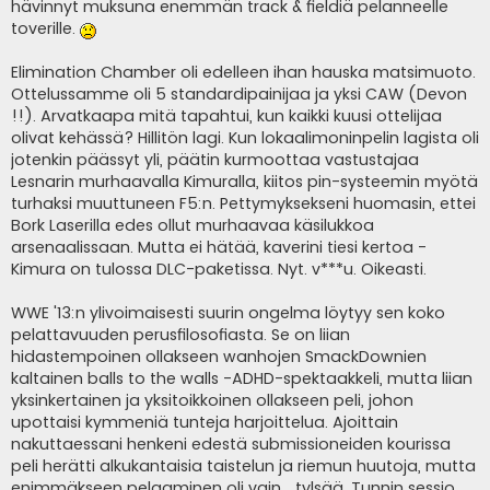
hävinnyt muksuna enemmän track & fieldiä pelanneelle
toverille.
Elimination Chamber oli edelleen ihan hauska matsimuoto.
Ottelussamme oli 5 standardipainijaa ja yksi CAW (Devon
!!). Arvatkaapa mitä tapahtui, kun kaikki kuusi ottelijaa
olivat kehässä? Hillitön lagi. Kun lokaalimoninpelin lagista oli
jotenkin päässyt yli, päätin kurmoottaa vastustajaa
Lesnarin murhaavalla Kimuralla, kiitos pin-systeemin myötä
turhaksi muuttuneen F5:n. Pettymyksekseni huomasin, ettei
Bork Laserilla edes ollut murhaavaa käsilukkoa
arsenaalissaan. Mutta ei hätää, kaverini tiesi kertoa -
Kimura on tulossa DLC-paketissa. Nyt. v***u. Oikeasti.
WWE '13:n ylivoimaisesti suurin ongelma löytyy sen koko
pelattavuuden perusfilosofiasta. Se on liian
hidastempoinen ollakseen wanhojen SmackDownien
kaltainen balls to the walls -ADHD-spektaakkeli, mutta liian
yksinkertainen ja yksitoikkoinen ollakseen peli, johon
upottaisi kymmeniä tunteja harjoittelua. Ajoittain
nakuttaessani henkeni edestä submissioneiden kourissa
peli herätti alkukantaisia taistelun ja riemun huutoja, mutta
enimmäkseen pelaaminen oli vain... tylsää. Tunnin sessio