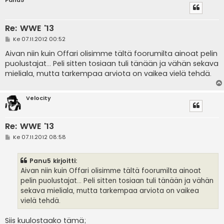
Panu5
Re: WWE '13
V
Ke 07.11.2012 00:52
i
e
Aivan niin kuin Offari olisimme tältä foorumilta ainoat pelin
s
puolustajat... Peli sitten tosiaan tuli tänään ja vähän sekava
t
i
mieliala, mutta tarkempaa arviota on vaikea vielä tehdä.
Velocity
Re: WWE '13
V
Ke 07.11.2012 08:58
i
e
s
Panu5 kirjoitti:
t
i
Aivan niin kuin Offari olisimme tältä foorumilta ainoat
pelin puolustajat... Peli sitten tosiaan tuli tänään ja vähän
sekava mieliala, mutta tarkempaa arviota on vaikea
vielä tehdä.
Siis kuulostaako tämä;