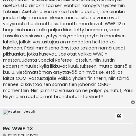
asetuksista ainakin saa sen vanhan rämpytyssysteemin
takaisin. Asetuksia voi ronkkia todella paljon, itse ainakin
joudun hiljentämään yleisön ääniä, sillä ne vaan ovat
volyymista huolimatta sietämättömän kovat. WWE '12:n
bugeihinkaan ei olla paljoa kiinnitetty huomiota, vaan
tässäkin versiossa syntyy näkymätön pöytä kulmauksen
lähelle, jolloin vastustajaa on mahdoton heittää ko.
kulmaan. Päällimmäisenä ärsyttää tosiaan nämä useat
pikkuasiat, jotka kusevat. Jos otat vaikka WWE:n
mestaruudesta Special Referee -ottelun, niin Justin
Robertsin huulet kyllä liikkuvat kuulutukseen, mutta ääntä ei
kuulu. Sietämättömän ärsyttävää on myös se, että jos
laitat COM-vastustajalle vaikka yhden finisherin, niin tämä
menee ja käyttää sen saman tien johonkin OMG-
momenttiin. Niin ja missä vitussa on ne paljon puhutut, Paul
Heymanin räätälöimät branchatut storylinet?
Jesuli
Re: WWE '13
V
Pe 09.11.2012 15:23