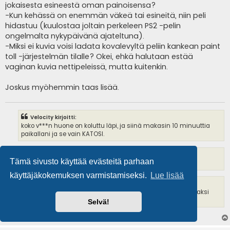
jokaisesta esineestä oman painoisensa?
-Kun kehässä on enemmän väkeä tai esineitä, niin peli
hidastuu (kuulostaa joltain perkeleen PS2 -pelin
ongelmalta nykypäivänä ajateltuna).
-Miksi ei kuvia voisi ladata kovalevyltä peliin kankean paint
toll -järjestelmän tilalle? Okei, ehkä halutaan estää
vaginan kuvia nettipeleissä, mutta kuitenkin.
Joskus myöhemmin taas lisää.
Velocity kirjoitti:
koko v***n huone on koluttu läpi, ja siinä makasin 10 minuuttia
paikallani ja se vain KATOSI.
What kirjoitti:
Tämä sivusto käyttää evästeitä parhaan
Miksi Cena ei saisi Wrestlemanian pääottelussa?
käyttäjäkokemuksen varmistamiseksi.
Lue lisää
What kirjoitti:
Sekin oli ihan uskomattoman hieno hetki, kun Porin torilla kaksi
n.13-vuotiasta teinityttöä tuli pummimaan tupakkaa.
Selvä!