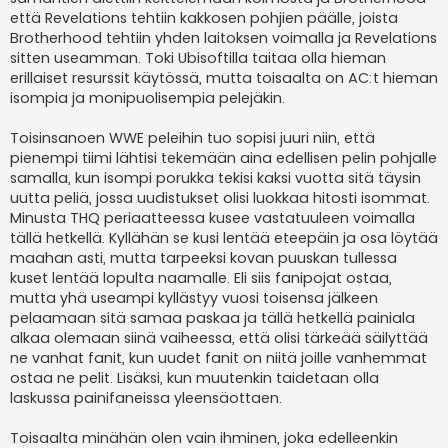
että Revelations tehtiin kakkosen pohjien päälle, joista
Brotherhood tehtiin yhden laitoksen voimalla ja Revelations
sitten useamman. Toki Ubisoftilla taitaa olla hieman
erillaiset resurssit käytössä, mutta toisaalta on AC:t hieman
isompia ja monipuolisempia pelejäkin.
Toisinsanoen WWE peleihin tuo sopisi juuri niin, että
pienempi tiimi lähtisi tekemään aina edellisen pelin pohjalle
samalla, kun isompi porukka tekisi kaksi vuotta sitä täysin
uutta peliä, jossa uudistukset olisi luokkaa hitosti isommat.
Minusta THQ periaatteessa kusee vastatuuleen voimalla
tällä hetkellä. Kyllähän se kusi lentää eteepäin ja osa löytää
maahan asti, mutta tarpeeksi kovan puuskan tullessa
kuset lentää lopulta naamalle. Eli siis fanipojat ostaa,
mutta yhä useampi kyllästyy vuosi toisensa jälkeen
pelaamaan sitä samaa paskaa ja tällä hetkellä painiala
alkaa olemaan siinä vaiheessa, että olisi tärkeää säilyttää
ne vanhat fanit, kun uudet fanit on niitä joille vanhemmat
ostaa ne pelit. Lisäksi, kun muutenkin taidetaan olla
laskussa painifaneissa yleensäottaen.
Toisaalta minähän olen vain ihminen, joka edelleenkin