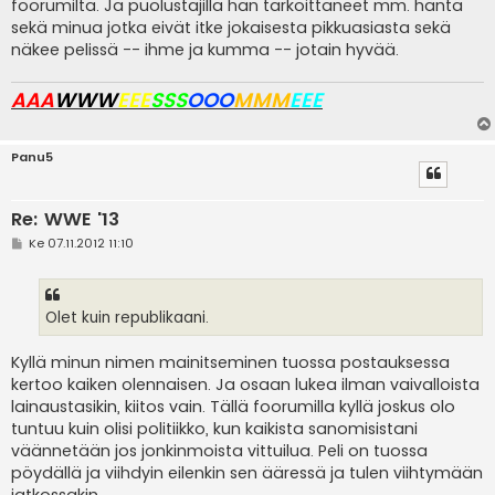
foorumilta. Ja puolustajilla hän tarkoittaneet mm. häntä
sekä minua jotka eivät itke jokaisesta pikkuasiasta sekä
näkee pelissä -- ihme ja kumma -- jotain hyvää.
AAA
WWW
EEE
SSS
OOO
MMM
EEE
Panu5
Re: WWE '13
V
Ke 07.11.2012 11:10
i
e
s
t
i
Olet kuin republikaani.
Kyllä minun nimen mainitseminen tuossa postauksessa
kertoo kaiken olennaisen. Ja osaan lukea ilman vaivalloista
lainaustasikin, kiitos vain. Tällä foorumilla kyllä joskus olo
tuntuu kuin olisi politiikko, kun kaikista sanomisistani
väännetään jos jonkinmoista vittuilua. Peli on tuossa
pöydällä ja viihdyin eilenkin sen ääressä ja tulen viihtymään