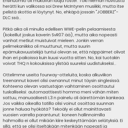
Ensihuomio oli mukavan laaja roster. Toki hieman huvitusta
herätti kun valikossa soi Drew McIntyren musiikki, mutta itse
pelistä skottia ei löytynyt. No, ehkäpä jossain "JOBBERZ"-
DLC:ssä...
Pitkä aika oli minulla edellisen WWE-pelin pelaamisesta
(kokeillut joskus kaverin SvR07:ää), mutta aika nopeasti
vanhat metkut muistuivat mieleen. Jonkin verran
pelimekaniikka oli muuttunut, mutta suurin
epämukavuustekijä tuntui olevan se, että näppäimet olivat
ihan eri paikoissa kuin kuusi vuotta sitten. No, kai tuotakin
voivat THQ:n kokouksissa ylistää suureksi uudistukseksi...
Ottelimme useita fourway-otteluita, koska alkuviikon
treenannut kaveri olisi ownannut minut täysin singlesissä.
Kohteena olevan vastustajan vaihtaminen osoittautui
tuskalliseksi: automaattisesti homma meni vähän miten
sattuu, manuaalisesti L3:n painelu oli äärettömän kankeaa.
Jos vaikka oikealla tatilla olisi voinut osoittaa suunnan
jonne haluaa hyökätä? Tekoäly ei ollut mainittavasti
vuosien varrella parantunut: koneen hallinnoimilla
hahmoilla ei ollut mikään kiire keskeyttämään selätyksiä. Ei
sillä, että se olisi itseltäkään mitenkään nopeasti ja