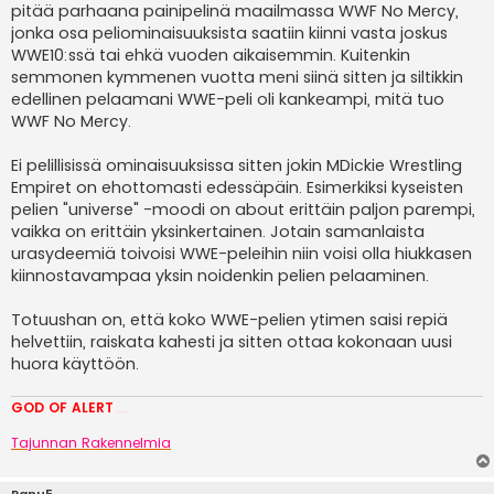
pitää parhaana painipelinä maailmassa WWF No Mercy,
jonka osa peliominaisuuksista saatiin kiinni vasta joskus
WWE10:ssä tai ehkä vuoden aikaisemmin. Kuitenkin
semmonen kymmenen vuotta meni siinä sitten ja siltikkin
edellinen pelaamani WWE-peli oli kankeampi, mitä tuo
WWF No Mercy.
Ei pelillisissä ominaisuuksissa sitten jokin MDickie Wrestling
Empiret on ehottomasti edessäpäin. Esimerkiksi kyseisten
pelien "universe" -moodi on about erittäin paljon parempi,
vaikka on erittäin yksinkertainen. Jotain samanlaista
urasydeemiä toivoisi WWE-peleihin niin voisi olla hiukkasen
kiinnostavampaa yksin noidenkin pelien pelaaminen.
Totuushan on, että koko WWE-pelien ytimen saisi repiä
helvettiin, raiskata kahesti ja sitten ottaa kokonaan uusi
huora käyttöön.
GOD OF ALERT
Heeelp meee
Tajunnan Rakennelmia