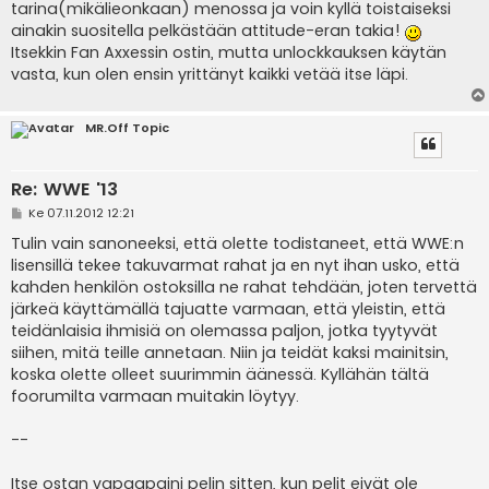
i
tarina(mikälieonkaan) menossa ja voin kyllä toistaiseksi
ainakin suositella pelkästään attitude-eran takia!
Itsekkin Fan Axxessin ostin, mutta unlockkauksen käytän
vasta, kun olen ensin yrittänyt kaikki vetää itse läpi.
MR.Off Topic
Re: WWE '13
V
Ke 07.11.2012 12:21
i
e
Tulin vain sanoneeksi, että olette todistaneet, että WWE:n
s
lisensillä tekee takuvarmat rahat ja en nyt ihan usko, että
t
i
kahden henkilön ostoksilla ne rahat tehdään, joten tervettä
järkeä käyttämällä tajuatte varmaan, että yleistin, että
teidänlaisia ihmisiä on olemassa paljon, jotka tyytyvät
siihen, mitä teille annetaan. Niin ja teidät kaksi mainitsin,
koska olette olleet suurimmin äänessä. Kyllähän tältä
foorumilta varmaan muitakin löytyy.
--
Itse ostan vapaapaini pelin sitten, kun pelit eivät ole