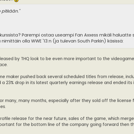
 pitkään."
nkurssista? Parempi ostaa useampi Fan Axxess mikäli haluatt
nimittäin olla WWE '13:n (ja tulevan South Parkin) käsissä:
leased by THQ look to be even more important to the videogam
ace.
e maker pushed back several scheduled titles from release, incl
 23% drop in its latest quarterly earnings release and ended its 
or many, many months, especially after they sold off the license 
es.
rofile release for the near future, sales of the game, which merge
mportant for the bottom line of the company going forward then t