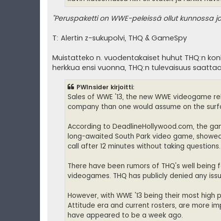
"Peruspaketti on WWE-peleissä ollut kunnossa jo
T: Alertin z-sukupolvi, THQ & GameSpy
Muistatteko n. vuodentakaiset huhut THQ:n ko
herkkua ensi vuonna, THQ:n tulevaisuus saattaa 
PWInsider kirjoitti:
Sales of WWE '13, the new WWE videogame re
company than one would assume on the surf
According to DeadlineHollywood.com, the gam
long-awaited South Park video game, showed a
call after 12 minutes without taking questions.
There have been rumors of THQ's well being f
videogames. THQ has publicly denied any issu
However, with WWE '13 being their most high p
Attitude era and current rosters, are more i
have appeared to be a week ago.