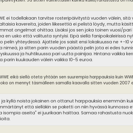
äivityksen. Ja sitten valitettaisiin kuinka kallis/rahastusta on m
WE ei todellakaan tarvitse rosteripäivitystä vuoden välein, sitä
taisia kavereita, joiden liikesettiä ei pelistä löydy, mutta käsi
immat ongelmat ohittaa. Lisäksi jos sen joka toinen vuosi/pari
en usko että valitusta syntyisi. Eipä siellä fanipoikaleirissä n
o pelin yhteydessä. Ajattele jos saisit ensi lokakuussa ne +-10
 nimeä, ja sitten parin vuoden päästä pelin jota ei edes tunni
yskuussa ja huhtikuussa pari uutta painijaa. Hintana vaikka ke
ja parin kuukauden välein vaikka 10-5 euroa.
in WWE eikä siellä oteta yhtään sen suurempia harppauksia kuin WW
 joka on mennyt täsmälleen samalla kaavalla sitten vuoden 2007 el
, ja kyllä noista jokainen on ottanut harppauksia enemmän k
ymmärtänyt että sielläkin se paketti on niin hyvässä kunnossa 
 isompia aseita" ei juurikaan haittaa. Samaa rahastusta nuoki
oita.