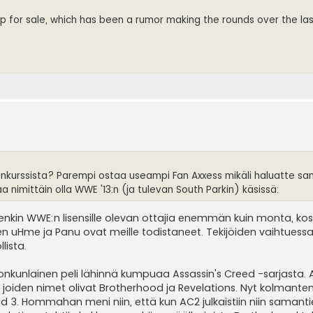
p for sale, which has been a rumor making the rounds over the las
onkurssista? Parempi ostaa useampi Fan Axxess mikäli haluatte s
 nimittäin olla WWE '13:n (ja tulevan South Parkin) käsissä:
 kuitenkin WWE:n lisensille olevan ottajia enemmän kuin monta, ko
en uHme ja Panu ovat meille todistaneet. Tekijöiden vaihtuessa
lista.
jonkunlainen peli lähinnä kumpuaa Assassin's Creed -sarjasta.
le joiden nimet olivat Brotherhood ja Revelations. Nyt kolmante
ed 3. Hommahan meni niin, että kun AC2 julkaistiin niin samantie