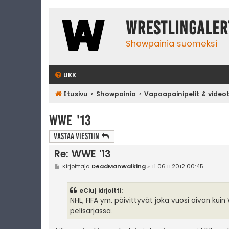
WrestlingAler
Showpainia suomeksi
UKK
Etusivu
Showpainia
Vapaapainipelit & video
WWE '13
Vastaa Viestiin
Re: WWE '13
V
Kirjoittaja
DeadManWalking
»
Ti 06.11.2012 00:45
i
e
s
eCiuj kirjoitti:
t
i
NHL, FIFA ym. päivittyvät joka vuosi aivan ku
pelisarjassa.