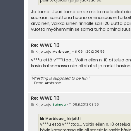
pelintekijöiden järjenjuoksua se.
Ja tämä.. Juuri tämä on se mistä me boikotoiat
suoraan sanottuna huono ominaisuus ei tarkoita 
arvoinen, vaikka siihen rinnalle saisi 20 uutta pa
vuotta myöhemmin se sama turha ominaisuus tuo
Re: WWE '13
V
Kirjoittaja
Morbicae_
»
Ti 06.11.2012 06:56
i
e
v***u että v***ttaa... Voitin eilen n. 10 ottelua o
s
kävin katsomassa niin oli statsit ja rankit hävinn
t
i
"Wrestling is supposed to be fun."
- Dean Ambrose
Re: WWE '13
V
Kirjoittaja
Saimou
»
Ti 06.11.2012 09:36
i
e
s
Morbicae_ kirjoitti:
t
i
v***u että v***ttaa... Voitin eilen n. 10 ottelua
kävin katsomassa niin oli statsit ja rankit hävi