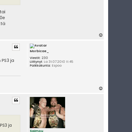
tai
70e
ttä
Y
l
ö
s
Morbicae_
Viestit:
230
n PS3 ja
Liittynyt:
La 31.07.2010 11:45
Paikkakunta:
Espoo
Y
l
ö
s
 PS3 ja
Saimou