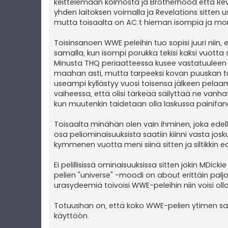
keittelemään kolmosta ja Brotherhood että Revel
yhden laitoksen voimalla ja Revelations sitten us
mutta toisaalta on AC:t hieman isompia ja mon
Toisinsanoen WWE peleihin tuo sopisi juuri niin, 
samalla, kun isompi porukka tekisi kaksi vuotta s
Minusta THQ periaatteessa kusee vastatuuleen vo
maahan asti, mutta tarpeeksi kovan puuskan tull
useampi kyllästyy vuosi toisensa jälkeen pelaa
vaiheessa, että olisi tärkeää säilyttää ne vanhat
kun muutenkin taidetaan olla laskussa painifan
Toisaalta minähän olen vain ihminen, joka ede
osa peliominaisuuksista saatiin kiinni vasta j
kymmenen vuotta meni siinä sitten ja siltikkin
Ei pelillisissä ominaisuuksissa sitten jokin MDic
pelien "universe" -moodi on about erittäin palj
urasydeemiä toivoisi WWE-peleihin niin voisi o
Totuushan on, että koko WWE-pelien ytimen saisi
käyttöön.