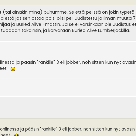
 (tai ainakin minä) puhumme. Se että pelissä on jokin typerä 
että jos sen ottaa pois, olisi peli uudistettu ja ilman muuta 
inijaa ja Buried Alive -matsin. Ja se ei varsinkaan ole uudistus e
daan takainsin, ja korvaraan Buried Alive Lumberjackilla.
nlinessa ja pääsin "rankille" 3 eli jobber, noh sitten kun nyt avasi
eet...
 onlinessa ja pääsin "rankille" 3 eli jobber, noh sitten kun nyt avasin
nneet...