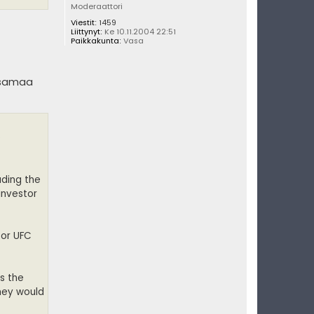
Moderaattori
Viestit:
1459
Liittynyt:
Ke 10.11.2004 22:51
Paikkakunta:
Vasa
e samaa
e
uding the
investor
for UFC
s the
hey would