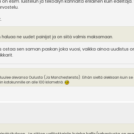
li on esim. luistelun ja tekoälyn kannalta erilainen kuin edeltäj
rvostelu.
.
n haluaa ne uudet painijat ja on siitä valmis maksamaan.
 ostaa sen saman paskan joka vuosi, vaikka ainoa uudistus on
kkarit.
 luulee olevansa Oulusta (Ja Manchesterista). Eihän sieltä olekkaan kuin se
 kotokunnille on alle 100 kilometriä.