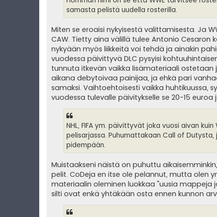
Homman nimi on se että WWE tarvitsee rosterip
samasta pelistä uudella rosterilla.
Miten se eroaisi nykyisestä valittamisesta. Ja W
CAW. Tietty aina välillä tulee Antonio Cesaron kal
nykyään myös liikkeitä voi tehdä ja ainakin pah
vuodessa päivittyvä DLC pysyisi kohtuuhintaisena 
tunnuta itkevän vaikka lisämateriaali ostetaan j
aikana debytoivaa painijaa, ja ehkä pari vanhaa
samaksi. Vaihtoehtoisesti vaikka huhtikuussa, sy
vuodessa tulevalle päivitykselle se 20-15 euroa 
NHL, FIFA ym. päivittyvät joka vuosi aivan ku
pelisarjassa. Puhumattakaan Call of Dutysta,
pidempään.
Muistaakseni näistä on puhuttu aikaisemminkin
pelit. CoDeja en itse ole pelannut, mutta olen 
materiaalin oleminen luokkaa "uusia mappeja ja
silti ovat enkä yhtäkään osta ennen kunnon arvi