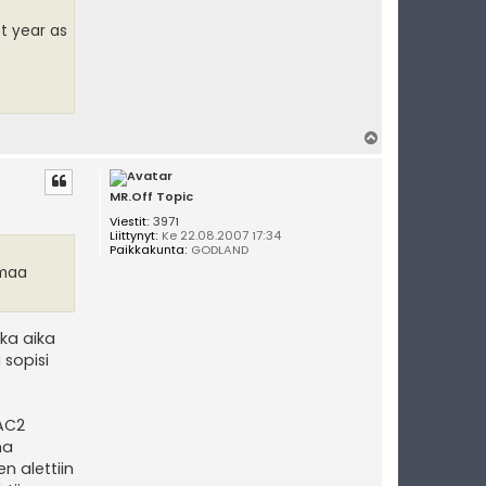
t year as
Y
l
ö
s
MR.Off Topic
Viestit:
3971
Liittynyt:
Ke 22.08.2007 17:34
Paikkakunta:
GODLAND
amaa
ska aika
 sopisi
 AC2
na
n alettiin