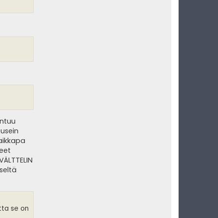
untuu
 usein
vaikkapa
keet
 VÄLTTELIN
seltä
tta se on