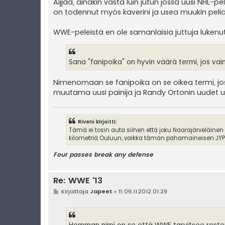
Aijjaa, ainakin vasta luin jutun jossa uusi NHL-pe
on todennut myös kaverini ja usea muukin pelia
WWE-peleistä en ole samanlaisia juttuja lukenut
Sana "fanipoika" on hyvin väärä termi, jos vai
Nimenomaan se fanipoika on se oikea termi, jos
muutama uusi painija ja Randy Ortonin uudet ui
Riveni kirjoitti:
Tämä ei tosin auta siihen että joku Naarajärveläinen
kilometriä Ouluun, vaikka tämän pahamaineisen JYPin
Four passes break any defense
Re: WWE '13
V
Kirjoittaja
Japeet
»
Ti 06.11.2012 01:29
i
e
s
t
i