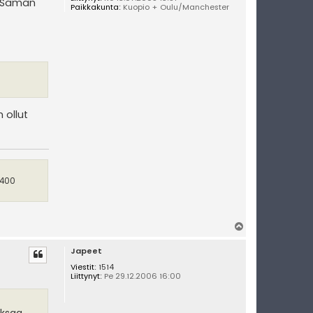
ä. Saman
Paikkakunta:
Kuopio + Oulu/Manchester
 ollut
 400
Y
l
Japeet
ö
s
Viestit:
1514
Liittynyt:
Pe 29.12.2006 16:00