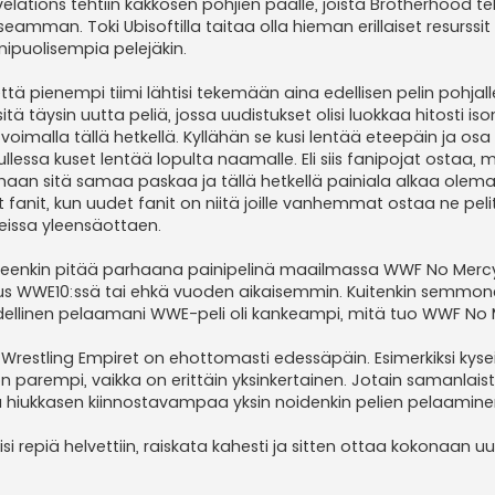
ations tehtiin kakkosen pohjien päälle, joista Brotherhood teh
eamman. Toki Ubisoftilla taitaa olla hieman erillaiset resurssit
ipuolisempia pelejäkin.
että pienempi tiimi lähtisi tekemään aina edellisen pelin pohjall
itä täysin uutta peliä, jossa uudistukset olisi luokkaa hitosti i
imalla tällä hetkellä. Kyllähän se kusi lentää eteepäin ja osa
essa kuset lentää lopulta naamalle. Eli siis fanipojat ostaa, 
maan sitä samaa paskaa ja tällä hetkellä painiala alkaa olema
 fanit, kun uudet fanit on niitä joille vanhemmat ostaa ne pelit.
eissa yleensäottaen.
lleenkin pitää parhaana painipelinä maailmassa WWF No Mercy
oskus WWE10:ssä tai ehkä vuoden aikaisemmin. Kuitenkin semmo
 edellinen pelaamani WWE-peli oli kankeampi, mitä tuo WWF No 
kie Wrestling Empiret on ehottomasti edessäpäin. Esimerkiksi kyse
on parempi, vaikka on erittäin yksinkertainen. Jotain samanlais
lla hiukkasen kiinnostavampaa yksin noidenkin pelien pelaamine
 repiä helvettiin, raiskata kahesti ja sitten ottaa kokonaan uu