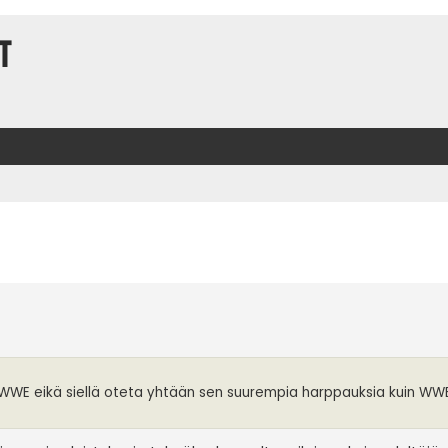
t
t
in WWE eikä siellä oteta yhtään sen suurempia harppauksia kuin WW