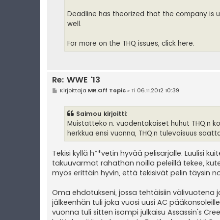
Deadline has theorized that the company is u
well.
For more on the THQ issues, click here.
Re: WWE '13
V
Kirjoittaja
MR.Off Topic
»
Ti 06.11.2012 10:39
i
e
s
Saimou kirjoitti:
t
i
Muistatteko n. vuodentakaiset huhut THQ:n k
herkkua ensi vuonna, THQ:n tulevaisuus saattaa
Tekisi kyllä h**vetin hyvää pelisarjalle. Luulisi
takuuvarmat rahathan noilla peleillä tekee, kut
myös erittäin hyvin, että tekisivät pelin täysin nol
Oma ehdotukseni, jossa tehtäisiin välivuotena 
jälkeenhän tuli joka vuosi uusi AC pääkonsoleil
vuonna tuli sitten isompi julkaisu Assassin's Cre