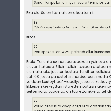
Sana "fanipoika" on hyvin väärä termi, jos vai
Eikä ole. Se on täsmälleen oikea termi.
Tähän voisi laittaa hauskan "köyhät valittaa ku
Kiitos.
Peruspaketti on WWE-peleissä ollut kunnossa 
Ei ole. Tai ehkä se ihan peruspaketin ydinosa o
olevan hukassa. Silloin tällöin tosiaan otetaan
olemalla joko juosten kustuja, tai sitten sellaisi
ööh 08, jossa panostettiin hardcoreen, mutta KAIK
voidaan keskeyttää" -räpellys jossa se keskeyty
liikkeiden keskeyttämistä etten joutuisi näkemää
seitsemältä vuodelta, on tuo että liikkeitä teh
välillä tulee niitä aivopieruja että otetaan 