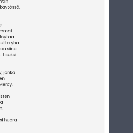
tiin
 käytössä,
e
sommat.
 löytää
mutta yhä
an siinä
 Lisäksi,
, jonka
nen
Mercy.
isten
ta
n.
si huora