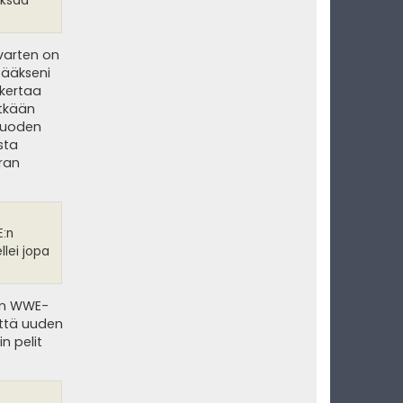
aksaa
 varten on
ttääkseni
 kertaa
ytkään
 vuoden
sta
rran
E:n
lei jopa
uin WWE-
että uuden
n pelit