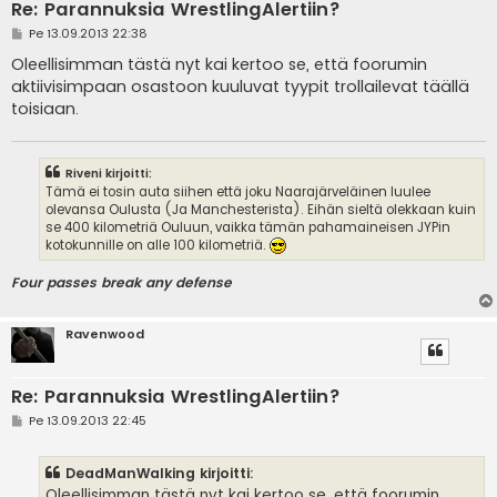
Re: Parannuksia WrestlingAlertiin?
V
Pe 13.09.2013 22:38
i
e
Oleellisimman tästä nyt kai kertoo se, että foorumin
s
aktiivisimpaan osastoon kuuluvat tyypit trollailevat täällä
t
i
toisiaan.
Riveni kirjoitti:
Tämä ei tosin auta siihen että joku Naarajärveläinen luulee
olevansa Oulusta (Ja Manchesterista). Eihän sieltä olekkaan kuin
se 400 kilometriä Ouluun, vaikka tämän pahamaineisen JYPin
kotokunnille on alle 100 kilometriä.
Four passes break any defense
Ravenwood
Re: Parannuksia WrestlingAlertiin?
V
Pe 13.09.2013 22:45
i
e
s
DeadManWalking kirjoitti:
t
i
Oleellisimman tästä nyt kai kertoo se, että foorumin