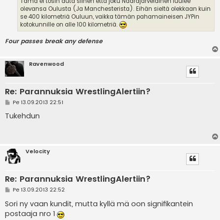
Tämä ei tosin auta siihen että joku Naarajärveläinen luulee
olevansa Oulusta (Ja Manchesterista). Eihän sieltä olekkaan kuin
se 400 kilometriä Ouluun, vaikka tämän pahamaineisen JYPin
kotokunnille on alle 100 kilometriä.
Four passes break any defense
Ravenwood
Re: Parannuksia WrestlingAlertiin?
V
Pe 13.09.2013 22:51
i
e
Tukehdun
s
t
i
Velocity
Re: Parannuksia WrestlingAlertiin?
V
Pe 13.09.2013 22:52
i
e
Sori ny vaan kundit, mutta kyllä mä oon signifikantein
s
postaaja nro 1
t