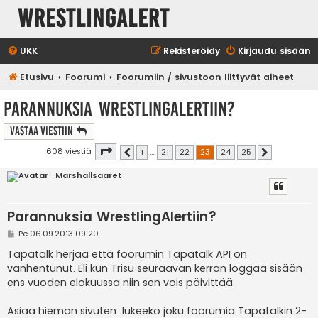
WrestlingAlert
UKK
Rekisteröidy
Kirjaudu sisään
Etusivu
Foorumi
Foorumiin / sivustoon liittyvät aiheet
Parannuksia WrestlingAlertiin?
Vastaa Viestiin
Sivu
23
/
25
608 viestiä
1
…
21
22
23
24
25
Edellinen
Seuraava
Marshallsaaret
Parannuksia WrestlingAlertiin?
V
Pe 06.09.2013 09:20
i
e
Tapatalk herjaa että foorumin Tapatalk API on
s
vanhentunut. Eli kun Trisu seuraavan kerran loggaa sisään
t
i
ens vuoden elokuussa niin sen vois päivittää.
Asiaa hieman sivuten: lukeeko joku foorumia Tapatalkin 2-