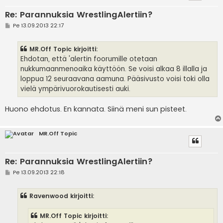
Re: Parannuksia WrestlingAlertiin?
V
Pe 13.09.2013 22:17
i
e
s
MR.Off Topic kirjoitti:
t
i
Ehdotan, että 'alertin foorumille otetaan
nukkumaanmenoaika käyttöön. Se voisi alkaa 8 illalla ja
loppua 12 seuraavana aamuna. Pääsivusto voisi toki olla
vielä ympärivuorokautisesti auki.
Huono ehdotus. En kannata. Siinä meni sun pisteet.
MR.Off Topic
Re: Parannuksia WrestlingAlertiin?
V
Pe 13.09.2013 22:18
i
e
s
Ravenwood kirjoitti:
t
i
MR.Off Topic kirjoitti: