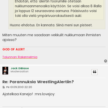
Ehdotan, että 'alertin foorumille otetaan
nukkumaanmenoaika käyttöön. Se voisi alkaa 8 illalla
ja loppua 12 seuraavana aamuna. Pääsivusto voisi
toki olla vielä ympärivuorokautisesti auki.
Huono ehdotus. En kannata. Siinä meni sun pisteet.
Miten muuten me saadaan vekkulit nukkumaan ihmisten
ajoissa?
GOD OF ALERT
Heeelp meee
Tajunnan Rakennelmia
Jack DiBiase
Moderaattori
Re: Parannuksia WrestlingAlertiin?
V
Pe 13.09.2013 22:20
i
e
Ajatelkaa Kaneja! :mrs.lovejoy:
s
t
i