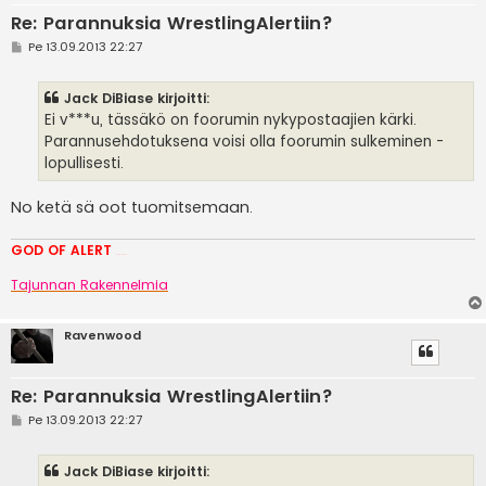
Re: Parannuksia WrestlingAlertiin?
V
Pe 13.09.2013 22:27
i
e
s
Jack DiBiase kirjoitti:
t
i
Ei v***u, tässäkö on foorumin nykypostaajien kärki.
Parannusehdotuksena voisi olla foorumin sulkeminen -
lopullisesti.
No ketä sä oot tuomitsemaan.
GOD OF ALERT
Heeelp meee
Tajunnan Rakennelmia
Ravenwood
Re: Parannuksia WrestlingAlertiin?
V
Pe 13.09.2013 22:27
i
e
s
Jack DiBiase kirjoitti:
t