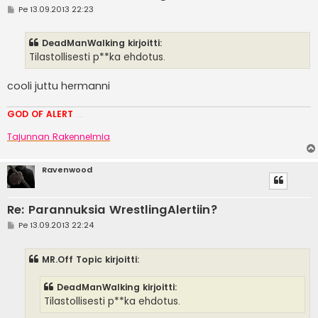
V
Pe 13.09.2013 22:23
i
e
s
DeadManWalking kirjoitti:
t
i
Tilastollisesti p**ka ehdotus.
cooli juttu hermanni
GOD OF ALERT
Heeelp meee
Tajunnan Rakennelmia
Ravenwood
Re: Parannuksia WrestlingAlertiin?
V
Pe 13.09.2013 22:24
i
e
s
MR.Off Topic kirjoitti:
t
i
DeadManWalking kirjoitti:
Tilastollisesti p**ka ehdotus.