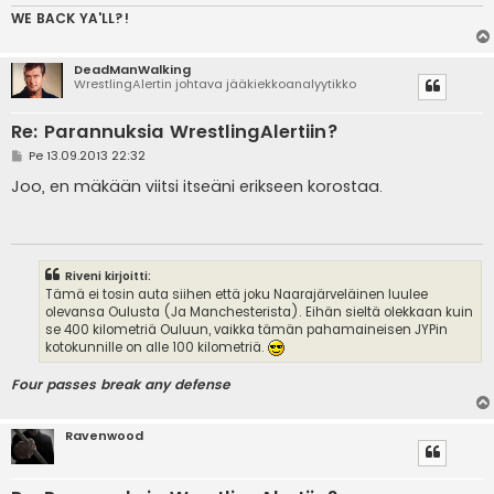
WE BACK YA'LL?!
DeadManWalking
WrestlingAlertin johtava jääkiekkoanalyytikko
Re: Parannuksia WrestlingAlertiin?
V
Pe 13.09.2013 22:32
i
e
Joo, en mäkään viitsi itseäni erikseen korostaa.
s
t
i
Riveni kirjoitti:
Tämä ei tosin auta siihen että joku Naarajärveläinen luulee
olevansa Oulusta (Ja Manchesterista). Eihän sieltä olekkaan kuin
se 400 kilometriä Ouluun, vaikka tämän pahamaineisen JYPin
kotokunnille on alle 100 kilometriä.
Four passes break any defense
Ravenwood