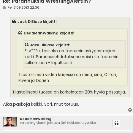
Re: Parannuksia WrestlingAlertiin?
V
Pe 13.09.2013 22:36
i
e
s
Jack DiBiase kirjoitti:
t
i
DeadManWalking kirjoitti:
Jack DiBiase kirjoitti:
Ei v***u, tässäkö on foorumin nykypostaajien
kärki. Parannusehdotuksena voisi olla foorumin
sulkeminen - lopullisesti.
Tilastollisesti viiden kärjessä on minä, sinä, Offari,
Riveni ja Darien.
Tilastollisesti tuossa on korkeintaan 20% hyviä postaajia.
Aika paskoja kaikki. Sori, mut totuus.
DeadManWalking
WrestlingAlertin johtava jääkiekkoanalyytikko