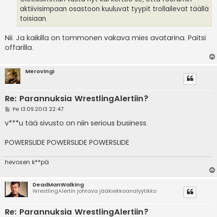
aktiivisimpaan osastoon kuuluvat tyypit trollailevat täällä
toisiaan.
Nii. Ja kaikilla on tommonen vakava mies avatarina. Paitsi
offarilla.
Merovingi
Re: Parannuksia WrestlingAlertiin?
V
Pe 13.09.2013 22:47
i
e
v***u tää sivusto on niin serious business.
s
t
i
POWERSLIDE POWERSLIDE POWERSLIDE
hevosen k**pä
DeadManWalking
WrestlingAlertin johtava jääkiekkoanalyytikko
Re: Parannuksia WrestlingAlertiin?