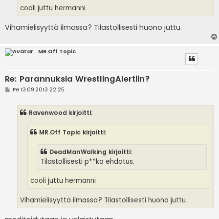
cooli juttu hermanni
Vihamielisyyttä ilmassa? Tilastollisesti huono juttu.
MR.Off Topic
Re: Parannuksia WrestlingAlertiin?
V
Pe 13.09.2013 22:25
i
e
s
Ravenwood kirjoitti:
t
i
MR.Off Topic kirjoitti:
DeadManWalking kirjoitti:
Tilastollisesti p**ka ehdotus.
cooli juttu hermanni
Vihamielisyyttä ilmassa? Tilastollisesti huono juttu.