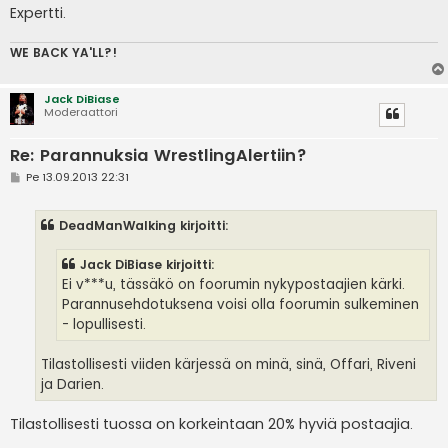
Expertti.
WE BACK YA'LL?!
Jack DiBiase
Moderaattori
Re: Parannuksia WrestlingAlertiin?
V
Pe 13.09.2013 22:31
i
e
s
DeadManWalking kirjoitti:
t
i
Jack DiBiase kirjoitti:
Ei v***u, tässäkö on foorumin nykypostaajien kärki.
Parannusehdotuksena voisi olla foorumin sulkeminen
- lopullisesti.
Tilastollisesti viiden kärjessä on minä, sinä, Offari, Riveni
ja Darien.
Tilastollisesti tuossa on korkeintaan 20% hyviä postaajia.