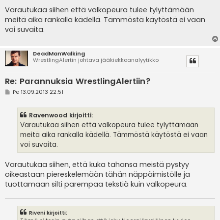
i
e
Varautukaa siihen että valkopeura tulee tylyttämään
s
meitä aika rankalla kädellä. Tämmöstä käytöstä ei vaan
t
i
voi suvaita.
DeadManWalking
WrestlingAlertin johtava jääkiekkoanalyytikko
Re: Parannuksia WrestlingAlertiin?
V
Pe 13.09.2013 22:51
i
e
s
Ravenwood kirjoitti:
t
i
Varautukaa siihen että valkopeura tulee tylyttämään
meitä aika rankalla kädellä. Tämmöstä käytöstä ei vaan
voi suvaita.
Varautukaa siihen, että kuka tahansa meistä pystyy
oikeastaan piereskelemään tähän näppäimistölle ja
tuottamaan silti parempaa tekstiä kuin valkopeura.
Riveni kirjoitti: