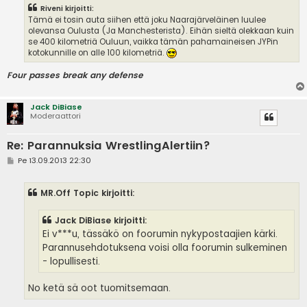
Riveni kirjoitti:
Tämä ei tosin auta siihen että joku Naarajärveläinen luulee
olevansa Oulusta (Ja Manchesterista). Eihän sieltä olekkaan kuin
se 400 kilometriä Ouluun, vaikka tämän pahamaineisen JYPin
kotokunnille on alle 100 kilometriä.
Four passes break any defense
Jack DiBiase
Moderaattori
Re: Parannuksia WrestlingAlertiin?
V
Pe 13.09.2013 22:30
i
e
s
MR.Off Topic kirjoitti:
t
i
Jack DiBiase kirjoitti:
Ei v***u, tässäkö on foorumin nykypostaajien kärki.
Parannusehdotuksena voisi olla foorumin sulkeminen
- lopullisesti.
No ketä sä oot tuomitsemaan.