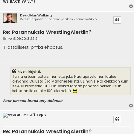
WE BACK YA'LL?!
DeadManWalking
WrestlingAlertin johtava jääkiekkoanalyytikko
Re: Parannuksia WrestlingAlertiin?
V
Pe 13.09.2013 22:21
i
e
Tilastollisesti p**ka ehdotus.
s
t
i
Riveni kirjoitti:
Tämä ei tosin auta siihen että joku Naarajärveläinen luulee
olevansa Oulusta (Ja Manchesterista). Eihän sieltä olekkaan kuin
se 400 kilometriä Ouluun, vaikka tämän pahamaineisen JYPin
kotokunnille on alle 100 kilometriä.
Four passes break any defense
MR.Off Topic
Re: Parannuksia WrestlingAlertiin?