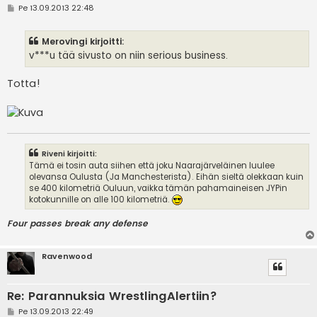
V
Pe 13.09.2013 22:48
i
e
s
Merovingi kirjoitti:
t
i
v***u tää sivusto on niin serious business.
Totta!
Riveni kirjoitti:
Tämä ei tosin auta siihen että joku Naarajärveläinen luulee
olevansa Oulusta (Ja Manchesterista). Eihän sieltä olekkaan kuin
se 400 kilometriä Ouluun, vaikka tämän pahamaineisen JYPin
kotokunnille on alle 100 kilometriä.
Four passes break any defense
Ravenwood
Re: Parannuksia WrestlingAlertiin?
V
Pe 13.09.2013 22:49