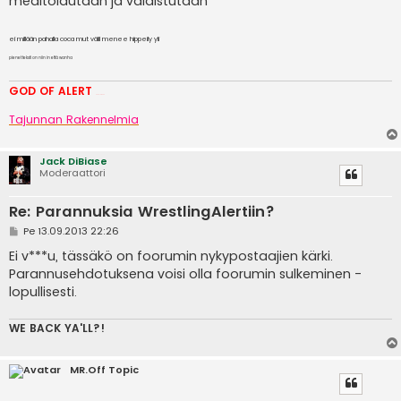
meditoidutaan ja valaistutaan
ei millään pahalla coca mut välil menee hippeily yli
pienet teksti on niin in että wanha
GOD OF ALERT
Heeelp meee
Tajunnan Rakennelmia
Jack DiBiase
Moderaattori
Re: Parannuksia WrestlingAlertiin?
V
Pe 13.09.2013 22:26
i
e
Ei v***u, tässäkö on foorumin nykypostaajien kärki.
s
Parannusehdotuksena voisi olla foorumin sulkeminen -
t
i
lopullisesti.
WE BACK YA'LL?!
MR.Off Topic