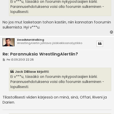
i
Ei v***u, tässäkö on foorumin nykypostaajien kärki.
Parannusehdotuksena voisi olla foorumin sulkeminen -
lopullisesti.
No jos mut lasketaan tohon kastiin, niin kannatan foorumin
sulkemista. Hyi v***u.
DeadManWalking
WrestlingAlertin johtava jääkiekkoanalyytikko
Re: Parannuksia WrestlingAlertiin?
V
Pe 13.09.2013 22:28
i
e
s
Jack DiBiase kirjoitti:
t
i
Ei v***u, tässäkö on foorumin nykypostaajien kärki.
Parannusehdotuksena voisi olla foorumin sulkeminen -
lopullisesti.
Tilastollisesti viiden kärjessä on minä, sinä, Offari, Riveni ja
Darien.