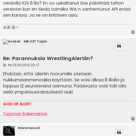
versiolla iOS 6:lla? En oo uskaltanut itse päivittää tohon
versioon kun en tiedä toimiiko WA:n vanhentunut API enää
sen kanssa. Ja se on kriittinen asia.
永源 遥~!
MR.Off Topic
Re: Parannuksia WrestlingAlertiin?
V
Pe 13.09.2013 22:17
i
e
Ehdotan, että 'alertin foorumille otetaan
s
nukkumaanmenoaika käyttöön. Se voisi alkaa 8 illalla ja
t
i
loppua 12 seuraavana aamuna. Pääsivusto voisi toki olla
vielä ympärivuorokautisesti auki.
GOD OF ALERT
Heeelp meee
Tajunnan Rakennelmia
Ravenwood