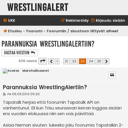
WrestlingAlert
UKK
Rekisteröidy
Kirjaudu sisään
Etusivu
Foorumi
Foorumiin / sivustoon liittyvät aiheet
Parannuksia WrestlingAlertiin?
Vastaa Viestiin
Sivu
23
/
25
608 viestiä
1
…
21
22
23
24
25
Edellinen
Seuraava
Marshallsaaret
Parannuksia WrestlingAlertiin?
V
Pe 06.09.2013 09:20
i
e
Tapatalk herjaa että foorumin Tapatalk API on
s
vanhentunut. Eli kun Trisu seuraavan kerran loggaa sisään
t
i
ens vuoden elokuussa niin sen vois päivittää.
Asiaa hieman sivuten: lukeeko joku foorumia Tapatalkin 2-