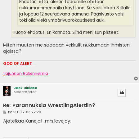
Ehdotan, että 'alertin foorumille otetaan
nukkumaanmenoaika käyttöön. Se voisi alkaa 8 illalla
ja loppua 12 seuraavana aamuna. Pääsivusto voisi
toki olla vielä ympärivuorokautisesti auki.
Huono ehdotus. En kannata. Siinä meni sun pisteet.
Miten muuten me saadaan vekkulit nukkumaan ihmisten
ajoissa?
GOD OF ALERT
Heeelp meee
Tajunnan Rakennelmia
Jack DiBiase
Moderaattori
Re: Parannuksia WrestlingAlertiin?
V
Pe 13.09.2013 22:20
i
e
Ajatelkaa Kaneja! :mrs.lovejoy:
s
t
i