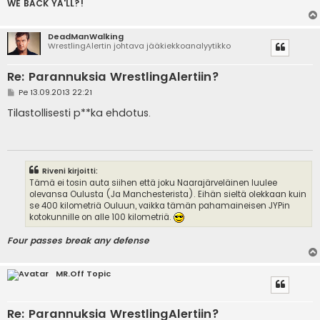
WE BACK YA'LL?!
DeadManWalking
WrestlingAlertin johtava jääkiekkoanalyytikko
Re: Parannuksia WrestlingAlertiin?
V
Pe 13.09.2013 22:21
i
e
Tilastollisesti p**ka ehdotus.
s
t
i
Riveni kirjoitti:
Tämä ei tosin auta siihen että joku Naarajärveläinen luulee
olevansa Oulusta (Ja Manchesterista). Eihän sieltä olekkaan kuin
se 400 kilometriä Ouluun, vaikka tämän pahamaineisen JYPin
kotokunnille on alle 100 kilometriä.
Four passes break any defense
MR.Off Topic
Re: Parannuksia WrestlingAlertiin?