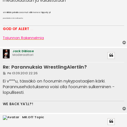
meditoidutaan ja valaistutaan
ei millään pahalla coca mut välil menee hippeily yli
pienet teksti on niin in että wanha
GOD OF ALERT
Heeelp meee
Tajunnan Rakennelmia
Jack DiBiase
Moderaattori
Re: Parannuksia WrestlingAlertiin?
V
Pe 13.09.2013 22:26
i
e
Ei v***u, tässäkö on foorumin nykypostaajien kärki.
s
Parannusehdotuksena voisi olla foorumin sulkeminen -
t
i
lopullisesti.
WE BACK YA'LL?!
MR.Off Topic