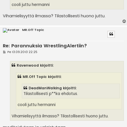
cooli juttu hermanni
Vihamielisyyttä ilmassa? Tilastollisesti huono juttu.
MR.Off Topic
Re: Parannuksia WrestlingAlertiin?
V
Pe 13.09.2013 22:25
i
e
s
Ravenwood kirjoitti:
t
i
MR.Off Topic kirjoitti:
DeadManWalking kirjoitti:
Tilastollisesti p**ka ehdotus.
cooli juttu hermanni
Vihamielisyyttä ilmassa? Tilastollisesti huono juttu.