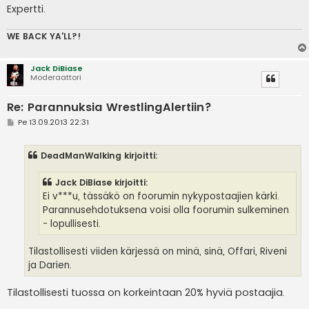
Expertti.
WE BACK YA'LL?!
Jack DiBiase
Moderaattori
Re: Parannuksia WrestlingAlertiin?
V
Pe 13.09.2013 22:31
i
e
s
DeadManWalking kirjoitti:
t
i
Jack DiBiase kirjoitti:
Ei v***u, tässäkö on foorumin nykypostaajien kärki.
Parannusehdotuksena voisi olla foorumin sulkeminen
- lopullisesti.
Tilastollisesti viiden kärjessä on minä, sinä, Offari, Riveni
ja Darien.
Tilastollisesti tuossa on korkeintaan 20% hyviä postaajia.