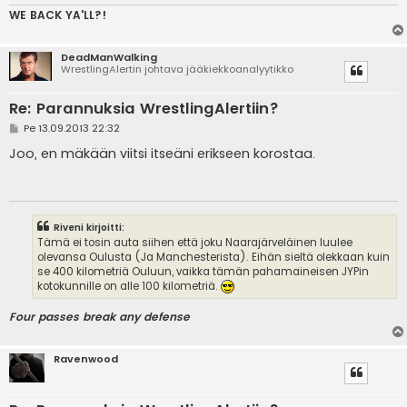
WE BACK YA'LL?!
DeadManWalking
WrestlingAlertin johtava jääkiekkoanalyytikko
Re: Parannuksia WrestlingAlertiin?
V
Pe 13.09.2013 22:32
i
e
Joo, en mäkään viitsi itseäni erikseen korostaa.
s
t
i
Riveni kirjoitti:
Tämä ei tosin auta siihen että joku Naarajärveläinen luulee
olevansa Oulusta (Ja Manchesterista). Eihän sieltä olekkaan kuin
se 400 kilometriä Ouluun, vaikka tämän pahamaineisen JYPin
kotokunnille on alle 100 kilometriä.
Four passes break any defense
Ravenwood