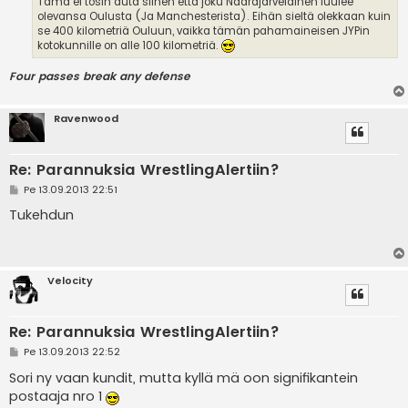
Tämä ei tosin auta siihen että joku Naarajärveläinen luulee
olevansa Oulusta (Ja Manchesterista). Eihän sieltä olekkaan kuin
se 400 kilometriä Ouluun, vaikka tämän pahamaineisen JYPin
kotokunnille on alle 100 kilometriä.
Four passes break any defense
Ravenwood
Re: Parannuksia WrestlingAlertiin?
V
Pe 13.09.2013 22:51
i
e
Tukehdun
s
t
i
Velocity
Re: Parannuksia WrestlingAlertiin?
V
Pe 13.09.2013 22:52
i
e
Sori ny vaan kundit, mutta kyllä mä oon signifikantein
s
postaaja nro 1
t