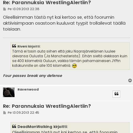
Re: Parannuksia WrestlingAlertiin?
V
Pe 13.09.2013 22:38
i
e
Oleellisimman tästä nyt kai kertoo se, että foorumin
s
aktiivisimpaan osastoon kuuluvat tyypit trollailevat täällä
t
i
toisiaan.
Riveni kirjoitti:
Tämä ei tosin auta siihen että joku Naarajärveläinen luulee
olevansa Oulusta (Ja Manchesterista). Eihän sieltä olekkaan kuin
se 400 kilometriä Ouluun, vaikka tämän pahamaineisen JYPin
kotokunnille on alle 100 kilometriä.
Four passes break any defense
Ravenwood
Re: Parannuksia WrestlingAlertiin?
V
Pe 13.09.2013 22:45
i
e
s
DeadManWalking kirjoitti:
t
i
Oleellisimman tästä nyt kai kertoo se, että foorumin