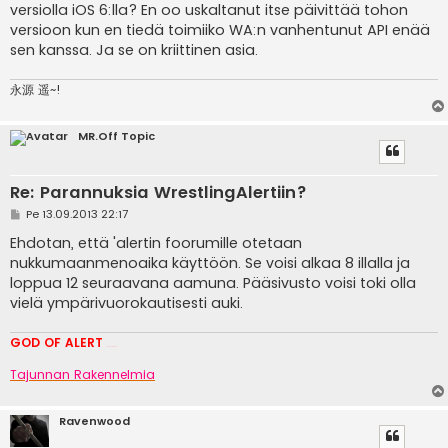
versiolla iOS 6:lla? En oo uskaltanut itse päivittää tohon
versioon kun en tiedä toimiiko WA:n vanhentunut API enää
sen kanssa. Ja se on kriittinen asia.
永源 遥~!
MR.Off Topic
Re: Parannuksia WrestlingAlertiin?
V
Pe 13.09.2013 22:17
i
e
Ehdotan, että 'alertin foorumille otetaan
s
nukkumaanmenoaika käyttöön. Se voisi alkaa 8 illalla ja
t
i
loppua 12 seuraavana aamuna. Pääsivusto voisi toki olla
vielä ympärivuorokautisesti auki.
GOD OF ALERT
Heeelp meee
Tajunnan Rakennelmia
Ravenwood