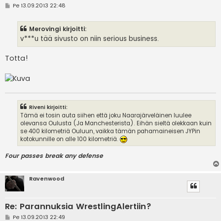
V
Pe 13.09.2013 22:48
i
e
s
Merovingi kirjoitti:
t
i
v***u tää sivusto on niin serious business.
Totta!
Riveni kirjoitti:
Tämä ei tosin auta siihen että joku Naarajärveläinen luulee
olevansa Oulusta (Ja Manchesterista). Eihän sieltä olekkaan kuin
se 400 kilometriä Ouluun, vaikka tämän pahamaineisen JYPin
kotokunnille on alle 100 kilometriä.
Four passes break any defense
Ravenwood
Re: Parannuksia WrestlingAlertiin?
V
Pe 13.09.2013 22:49