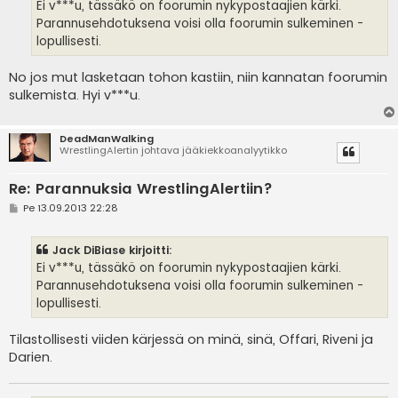
i
Ei v***u, tässäkö on foorumin nykypostaajien kärki.
Parannusehdotuksena voisi olla foorumin sulkeminen -
lopullisesti.
No jos mut lasketaan tohon kastiin, niin kannatan foorumin
sulkemista. Hyi v***u.
DeadManWalking
WrestlingAlertin johtava jääkiekkoanalyytikko
Re: Parannuksia WrestlingAlertiin?
V
Pe 13.09.2013 22:28
i
e
s
Jack DiBiase kirjoitti:
t
i
Ei v***u, tässäkö on foorumin nykypostaajien kärki.
Parannusehdotuksena voisi olla foorumin sulkeminen -
lopullisesti.
Tilastollisesti viiden kärjessä on minä, sinä, Offari, Riveni ja
Darien.