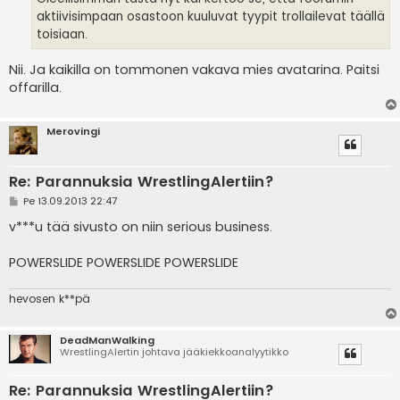
aktiivisimpaan osastoon kuuluvat tyypit trollailevat täällä
toisiaan.
Nii. Ja kaikilla on tommonen vakava mies avatarina. Paitsi
offarilla.
Merovingi
Re: Parannuksia WrestlingAlertiin?
V
Pe 13.09.2013 22:47
i
e
v***u tää sivusto on niin serious business.
s
t
i
POWERSLIDE POWERSLIDE POWERSLIDE
hevosen k**pä
DeadManWalking
WrestlingAlertin johtava jääkiekkoanalyytikko
Re: Parannuksia WrestlingAlertiin?