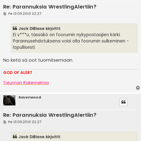
Re: Parannuksia WrestlingAlertiin?
V
Pe 13.09.2013 22:27
i
e
s
Jack DiBiase kirjoitti:
t
i
Ei v***u, tässäkö on foorumin nykypostaajien kärki.
Parannusehdotuksena voisi olla foorumin sulkeminen -
lopullisesti.
No ketä sä oot tuomitsemaan.
GOD OF ALERT
Heeelp meee
Tajunnan Rakennelmia
Ravenwood
Re: Parannuksia WrestlingAlertiin?
V
Pe 13.09.2013 22:27
i
e
s
Jack DiBiase kirjoitti:
t