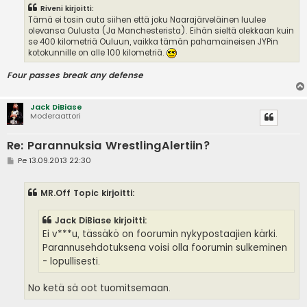
Riveni kirjoitti:
Tämä ei tosin auta siihen että joku Naarajärveläinen luulee
olevansa Oulusta (Ja Manchesterista). Eihän sieltä olekkaan kuin
se 400 kilometriä Ouluun, vaikka tämän pahamaineisen JYPin
kotokunnille on alle 100 kilometriä.
Four passes break any defense
Jack DiBiase
Moderaattori
Re: Parannuksia WrestlingAlertiin?
V
Pe 13.09.2013 22:30
i
e
s
MR.Off Topic kirjoitti:
t
i
Jack DiBiase kirjoitti:
Ei v***u, tässäkö on foorumin nykypostaajien kärki.
Parannusehdotuksena voisi olla foorumin sulkeminen
- lopullisesti.
No ketä sä oot tuomitsemaan.