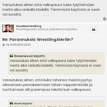
i
e
Varautukaa siihen että valkopeura tulee tylyttämään
s
meitä aika rankalla kädellä. Tämmöstä käytöstä ei vaan
t
i
voi suvaita.
DeadManWalking
WrestlingAlertin johtava jääkiekkoanalyytikko
Re: Parannuksia WrestlingAlertiin?
V
Pe 13.09.2013 22:51
i
e
s
Ravenwood kirjoitti:
t
i
Varautukaa siihen että valkopeura tulee tylyttämään
meitä aika rankalla kädellä. Tämmöstä käytöstä ei vaan
voi suvaita.
Varautukaa siihen, että kuka tahansa meistä pystyy
oikeastaan piereskelemään tähän näppäimistölle ja
tuottamaan silti parempaa tekstiä kuin valkopeura.
Riveni kirjoitti: