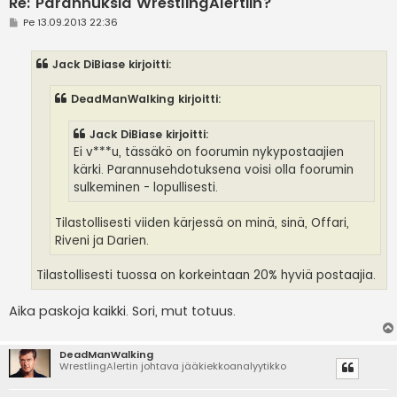
Re: Parannuksia WrestlingAlertiin?
V
Pe 13.09.2013 22:36
i
e
s
Jack DiBiase kirjoitti:
t
i
DeadManWalking kirjoitti:
Jack DiBiase kirjoitti:
Ei v***u, tässäkö on foorumin nykypostaajien
kärki. Parannusehdotuksena voisi olla foorumin
sulkeminen - lopullisesti.
Tilastollisesti viiden kärjessä on minä, sinä, Offari,
Riveni ja Darien.
Tilastollisesti tuossa on korkeintaan 20% hyviä postaajia.
Aika paskoja kaikki. Sori, mut totuus.
DeadManWalking
WrestlingAlertin johtava jääkiekkoanalyytikko