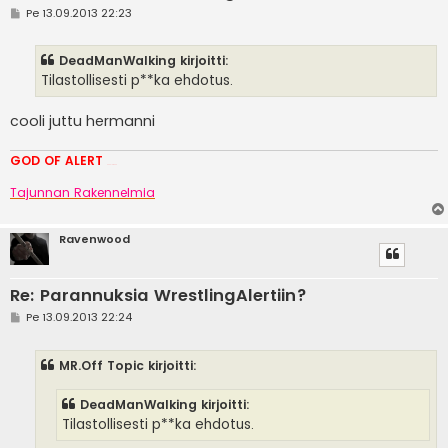
V
Pe 13.09.2013 22:23
i
e
s
DeadManWalking kirjoitti:
t
i
Tilastollisesti p**ka ehdotus.
cooli juttu hermanni
GOD OF ALERT
Heeelp meee
Tajunnan Rakennelmia
Ravenwood
Re: Parannuksia WrestlingAlertiin?
V
Pe 13.09.2013 22:24
i
e
s
MR.Off Topic kirjoitti:
t
i
DeadManWalking kirjoitti:
Tilastollisesti p**ka ehdotus.