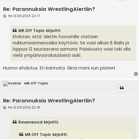
Re: Parannuksia WrestlingAlertiin?
V
Pe 13.09.2013 22:17
i
e
s
MR.Off Topic kirjoitti:
t
i
Ehdotan, että 'alertin foorumille otetaan
nukkumaanmenoaika käyttöön. Se voisi alkaa 8 illalla ja
loppua 12 seuraavana aamuna. Pääsivusto voisi toki olla
vielä ympärivuorokautisesti auki.
Huono ehdotus. En kannata. Siinä meni sun pisteet.
MR.Off Topic
Re: Parannuksia WrestlingAlertiin?
V
Pe 13.09.2013 22:18
i
e
s
Ravenwood kirjoitti:
t
i
MR.Off Topic kirjoitti: