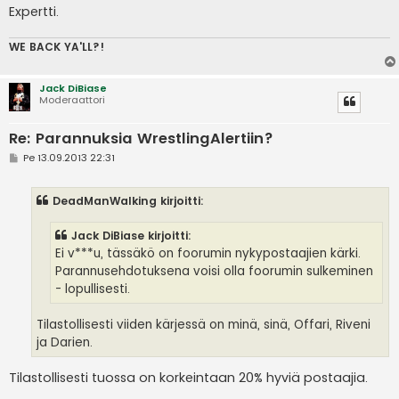
Expertti.
WE BACK YA'LL?!
Jack DiBiase
Moderaattori
Re: Parannuksia WrestlingAlertiin?
V
Pe 13.09.2013 22:31
i
e
s
DeadManWalking kirjoitti:
t
i
Jack DiBiase kirjoitti:
Ei v***u, tässäkö on foorumin nykypostaajien kärki.
Parannusehdotuksena voisi olla foorumin sulkeminen
- lopullisesti.
Tilastollisesti viiden kärjessä on minä, sinä, Offari, Riveni
ja Darien.
Tilastollisesti tuossa on korkeintaan 20% hyviä postaajia.