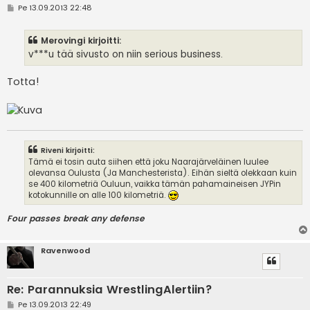
V
Pe 13.09.2013 22:48
i
e
s
Merovingi kirjoitti:
t
i
v***u tää sivusto on niin serious business.
Totta!
Riveni kirjoitti:
Tämä ei tosin auta siihen että joku Naarajärveläinen luulee
olevansa Oulusta (Ja Manchesterista). Eihän sieltä olekkaan kuin
se 400 kilometriä Ouluun, vaikka tämän pahamaineisen JYPin
kotokunnille on alle 100 kilometriä.
Four passes break any defense
Ravenwood
Re: Parannuksia WrestlingAlertiin?
V
Pe 13.09.2013 22:49