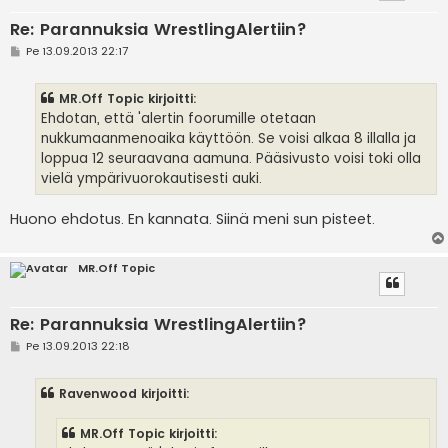
Re: Parannuksia WrestlingAlertiin?
V
Pe 13.09.2013 22:17
i
e
s
MR.Off Topic kirjoitti:
t
i
Ehdotan, että 'alertin foorumille otetaan
nukkumaanmenoaika käyttöön. Se voisi alkaa 8 illalla ja
loppua 12 seuraavana aamuna. Pääsivusto voisi toki olla
vielä ympärivuorokautisesti auki.
Huono ehdotus. En kannata. Siinä meni sun pisteet.
MR.Off Topic
Re: Parannuksia WrestlingAlertiin?
V
Pe 13.09.2013 22:18
i
e
s
Ravenwood kirjoitti:
t
i
MR.Off Topic kirjoitti: