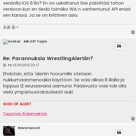
versiolla iOS 6:lla? En oo uskaltanut itse päivittää tohon
versioon kun en tiedä toimiiko WA:n vanhentunut API enää
sen kanssa. Ja se on kriittinen asia.
永源 遥~!
MR.Off Topic
Re: Parannuksia WrestlingAlertiin?
V
Pe 13.09.2013 22:17
i
e
Ehdotan, että 'alertin foorumille otetaan
s
nukkumaanmenoaika käyttöön. Se voisi alkaa 8 illalla ja
t
i
loppua 12 seuraavana aamuna. Pääsivusto voisi toki olla
vielä ympärivuorokautisesti auki.
GOD OF ALERT
Heeelp meee
Tajunnan Rakennelmia
Ravenwood