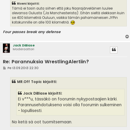
Riveni kirjoitti:
Tämä ei tosin auta siihen että joku Naarajärveläinen luulee
olevansa Oulusta (Ja Manchesterista). Eihän sieltä olekkaan kuin
se 400 kilometriä Ouluun, vaikka tämän pahamaineisen JYPin
kotokunnille on alle 100 kilometriä.
Four passes break any defense
Jack DiBiase
Moderaattori
Re: Parannuksia WrestlingAlertiin?
V
Pe 13.09.2013 22:30
i
e
s
MR.Off Topic kirjoitti:
t
i
Jack DiBiase kirjoitti:
Ei v***u, tässäkö on foorumin nykypostaajien kärki.
Parannusehdotuksena voisi olla foorumin sulkeminen
- lopullisesti.
No ketä sä oot tuomitsemaan.