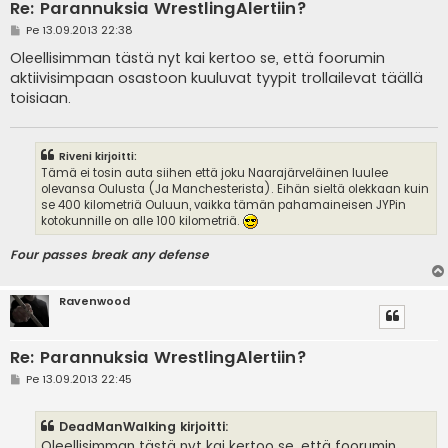
Re: Parannuksia WrestlingAlertiin?
V
Pe 13.09.2013 22:38
i
e
Oleellisimman tästä nyt kai kertoo se, että foorumin
s
aktiivisimpaan osastoon kuuluvat tyypit trollailevat täällä
t
i
toisiaan.
Riveni kirjoitti:
Tämä ei tosin auta siihen että joku Naarajärveläinen luulee
olevansa Oulusta (Ja Manchesterista). Eihän sieltä olekkaan kuin
se 400 kilometriä Ouluun, vaikka tämän pahamaineisen JYPin
kotokunnille on alle 100 kilometriä.
Four passes break any defense
Ravenwood
Re: Parannuksia WrestlingAlertiin?
V
Pe 13.09.2013 22:45
i
e
s
DeadManWalking kirjoitti:
t
i
Oleellisimman tästä nyt kai kertoo se, että foorumin