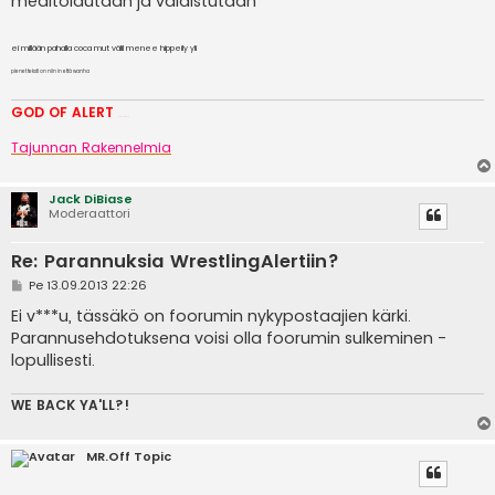
meditoidutaan ja valaistutaan
ei millään pahalla coca mut välil menee hippeily yli
pienet teksti on niin in että wanha
GOD OF ALERT
Heeelp meee
Tajunnan Rakennelmia
Jack DiBiase
Moderaattori
Re: Parannuksia WrestlingAlertiin?
V
Pe 13.09.2013 22:26
i
e
Ei v***u, tässäkö on foorumin nykypostaajien kärki.
s
Parannusehdotuksena voisi olla foorumin sulkeminen -
t
i
lopullisesti.
WE BACK YA'LL?!
MR.Off Topic