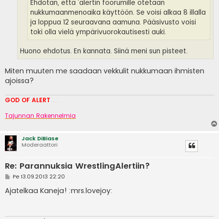
Ehdotan, että 'alertin foorumille otetaan
nukkumaanmenoaika käyttöön. Se voisi alkaa 8 illalla
ja loppua 12 seuraavana aamuna. Pääsivusto voisi
toki olla vielä ympärivuorokautisesti auki.
Huono ehdotus. En kannata. Siinä meni sun pisteet.
Miten muuten me saadaan vekkulit nukkumaan ihmisten
ajoissa?
GOD OF ALERT
Heeelp meee
Tajunnan Rakennelmia
Jack DiBiase
Moderaattori
Re: Parannuksia WrestlingAlertiin?
V
Pe 13.09.2013 22:20
i
e
Ajatelkaa Kaneja! :mrs.lovejoy:
s
t
i