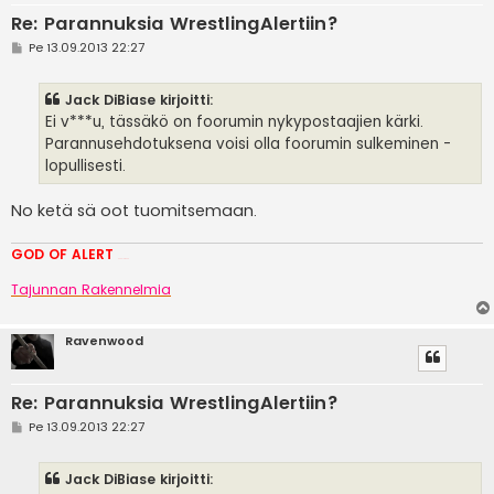
Re: Parannuksia WrestlingAlertiin?
V
Pe 13.09.2013 22:27
i
e
s
Jack DiBiase kirjoitti:
t
i
Ei v***u, tässäkö on foorumin nykypostaajien kärki.
Parannusehdotuksena voisi olla foorumin sulkeminen -
lopullisesti.
No ketä sä oot tuomitsemaan.
GOD OF ALERT
Heeelp meee
Tajunnan Rakennelmia
Ravenwood
Re: Parannuksia WrestlingAlertiin?
V
Pe 13.09.2013 22:27
i
e
s
Jack DiBiase kirjoitti:
t