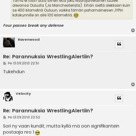
Tämä ei tosin auta siihen että joku Naarajärveläinen luulee
olevansa Oulusta (Ja Manchesterista). Eihän sieltä olekkaan kuin
se 400 kilometriä Ouluun, vaikka tämän pahamaineisen JYPin
kotokunnille on alle 100 kilometriä.
Four passes break any defense
Ravenwood
Re: Parannuksia WrestlingAlertiin?
V
Pe 13.09.2013 22:51
i
e
Tukehdun
s
t
i
Velocity
Re: Parannuksia WrestlingAlertiin?
V
Pe 13.09.2013 22:52
i
e
Sori ny vaan kundit, mutta kyllä mä oon signifikantein
s
postaaja nro 1
t