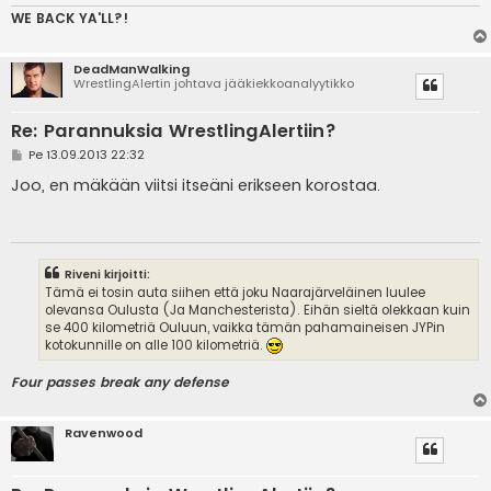
WE BACK YA'LL?!
DeadManWalking
WrestlingAlertin johtava jääkiekkoanalyytikko
Re: Parannuksia WrestlingAlertiin?
V
Pe 13.09.2013 22:32
i
e
Joo, en mäkään viitsi itseäni erikseen korostaa.
s
t
i
Riveni kirjoitti:
Tämä ei tosin auta siihen että joku Naarajärveläinen luulee
olevansa Oulusta (Ja Manchesterista). Eihän sieltä olekkaan kuin
se 400 kilometriä Ouluun, vaikka tämän pahamaineisen JYPin
kotokunnille on alle 100 kilometriä.
Four passes break any defense
Ravenwood