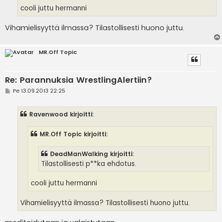
cooli juttu hermanni
Vihamielisyyttä ilmassa? Tilastollisesti huono juttu.
MR.Off Topic
Re: Parannuksia WrestlingAlertiin?
V
Pe 13.09.2013 22:25
i
e
s
Ravenwood kirjoitti:
t
i
MR.Off Topic kirjoitti:
DeadManWalking kirjoitti:
Tilastollisesti p**ka ehdotus.
cooli juttu hermanni
Vihamielisyyttä ilmassa? Tilastollisesti huono juttu.