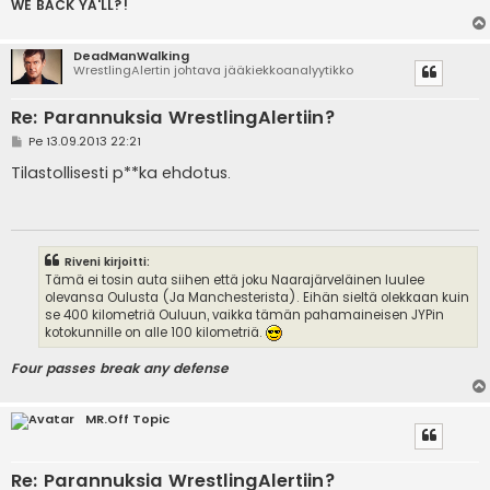
WE BACK YA'LL?!
DeadManWalking
WrestlingAlertin johtava jääkiekkoanalyytikko
Re: Parannuksia WrestlingAlertiin?
V
Pe 13.09.2013 22:21
i
e
Tilastollisesti p**ka ehdotus.
s
t
i
Riveni kirjoitti:
Tämä ei tosin auta siihen että joku Naarajärveläinen luulee
olevansa Oulusta (Ja Manchesterista). Eihän sieltä olekkaan kuin
se 400 kilometriä Ouluun, vaikka tämän pahamaineisen JYPin
kotokunnille on alle 100 kilometriä.
Four passes break any defense
MR.Off Topic
Re: Parannuksia WrestlingAlertiin?