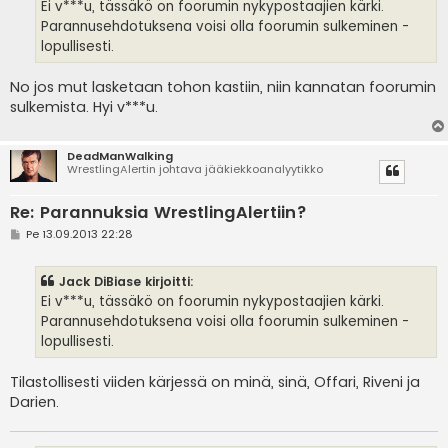
i
Ei v***u, tässäkö on foorumin nykypostaajien kärki.
Parannusehdotuksena voisi olla foorumin sulkeminen -
lopullisesti.
No jos mut lasketaan tohon kastiin, niin kannatan foorumin
sulkemista. Hyi v***u.
DeadManWalking
WrestlingAlertin johtava jääkiekkoanalyytikko
Re: Parannuksia WrestlingAlertiin?
V
Pe 13.09.2013 22:28
i
e
s
Jack DiBiase kirjoitti:
t
i
Ei v***u, tässäkö on foorumin nykypostaajien kärki.
Parannusehdotuksena voisi olla foorumin sulkeminen -
lopullisesti.
Tilastollisesti viiden kärjessä on minä, sinä, Offari, Riveni ja
Darien.