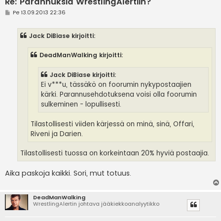
Re: Parannuksia WrestlingAlertiin?
V
Pe 13.09.2013 22:36
i
e
s
Jack DiBiase kirjoitti:
t
i
DeadManWalking kirjoitti:
Jack DiBiase kirjoitti:
Ei v***u, tässäkö on foorumin nykypostaajien
kärki. Parannusehdotuksena voisi olla foorumin
sulkeminen - lopullisesti.
Tilastollisesti viiden kärjessä on minä, sinä, Offari,
Riveni ja Darien.
Tilastollisesti tuossa on korkeintaan 20% hyviä postaajia.
Aika paskoja kaikki. Sori, mut totuus.
DeadManWalking
WrestlingAlertin johtava jääkiekkoanalyytikko