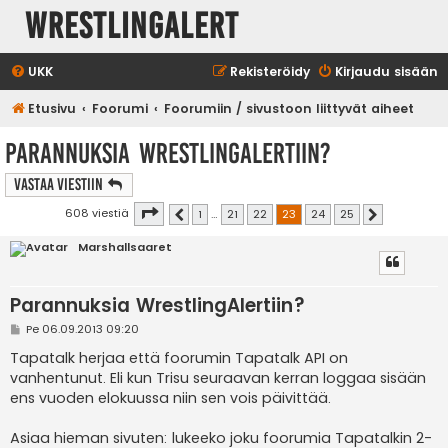
WrestlingAlert
UKK
Rekisteröidy
Kirjaudu sisään
Etusivu
Foorumi
Foorumiin / sivustoon liittyvät aiheet
Parannuksia WrestlingAlertiin?
Vastaa Viestiin
Sivu
23
/
25
608 viestiä
1
…
21
22
23
24
25
Edellinen
Seuraava
Marshallsaaret
Parannuksia WrestlingAlertiin?
V
Pe 06.09.2013 09:20
i
e
Tapatalk herjaa että foorumin Tapatalk API on
s
vanhentunut. Eli kun Trisu seuraavan kerran loggaa sisään
t
i
ens vuoden elokuussa niin sen vois päivittää.
Asiaa hieman sivuten: lukeeko joku foorumia Tapatalkin 2-