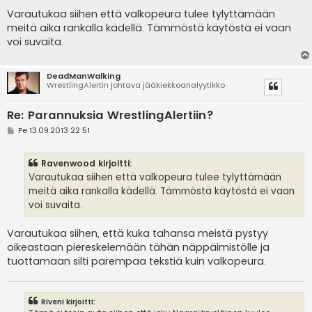
i
e
Varautukaa siihen että valkopeura tulee tylyttämään
s
meitä aika rankalla kädellä. Tämmöstä käytöstä ei vaan
t
i
voi suvaita.
DeadManWalking
WrestlingAlertin johtava jääkiekkoanalyytikko
Re: Parannuksia WrestlingAlertiin?
V
Pe 13.09.2013 22:51
i
e
s
Ravenwood kirjoitti:
t
i
Varautukaa siihen että valkopeura tulee tylyttämään
meitä aika rankalla kädellä. Tämmöstä käytöstä ei vaan
voi suvaita.
Varautukaa siihen, että kuka tahansa meistä pystyy
oikeastaan piereskelemään tähän näppäimistölle ja
tuottamaan silti parempaa tekstiä kuin valkopeura.
Riveni kirjoitti: