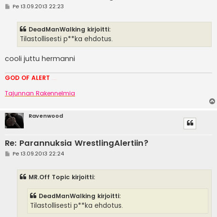
V
Pe 13.09.2013 22:23
i
e
s
DeadManWalking kirjoitti:
t
i
Tilastollisesti p**ka ehdotus.
cooli juttu hermanni
GOD OF ALERT
Heeelp meee
Tajunnan Rakennelmia
Ravenwood
Re: Parannuksia WrestlingAlertiin?
V
Pe 13.09.2013 22:24
i
e
s
MR.Off Topic kirjoitti:
t
i
DeadManWalking kirjoitti:
Tilastollisesti p**ka ehdotus.