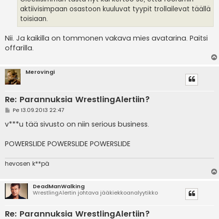
aktiivisimpaan osastoon kuuluvat tyypit trollailevat täällä
toisiaan.
Nii. Ja kaikilla on tommonen vakava mies avatarina. Paitsi
offarilla.
Merovingi
Re: Parannuksia WrestlingAlertiin?
V
Pe 13.09.2013 22:47
i
e
v***u tää sivusto on niin serious business.
s
t
i
POWERSLIDE POWERSLIDE POWERSLIDE
hevosen k**pä
DeadManWalking
WrestlingAlertin johtava jääkiekkoanalyytikko
Re: Parannuksia WrestlingAlertiin?