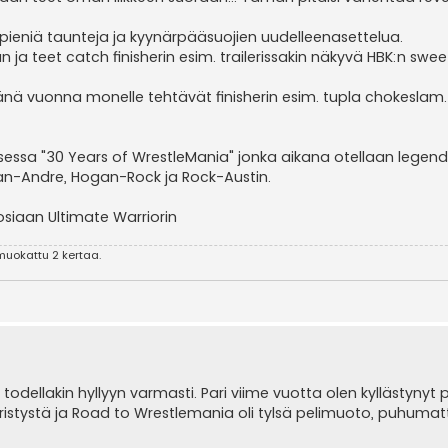
. pieniä taunteja ja kyynärpääsuojien uudelleenasettelua.
an ja teet catch finisherin esim. trailerissakin näkyvä HBK:n swee
änä vuonna monelle tehtävät finisherin esim. tupla chokeslam.
ssa "30 Years of WrestleMania" jonka aikana otellaan legend
an-Andre, Hogan-Rock ja Rock-Austin.
 tosiaan Ultimate Warriorin
muokattu 2 kertaa.
odellakin hyllyyn varmasti. Pari viime vuotta olen kyllästynyt p
piristystä ja Road to Wrestlemania oli tylsä pelimuoto, puhuma