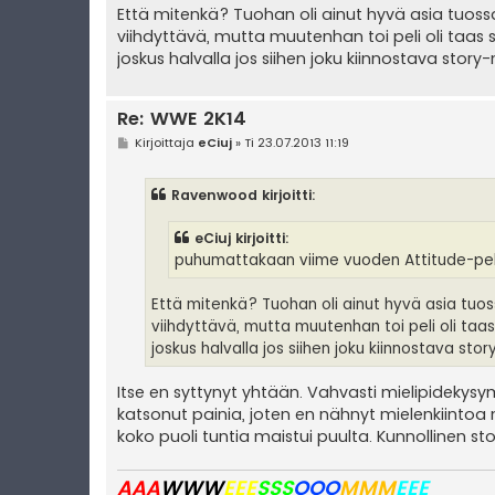
Että mitenkä? Tuohan oli ainut hyvä asia tuossa 
viihdyttävä, mutta muutenhan toi peli oli taas
joskus halvalla jos siihen joku kiinnostava st
Re: WWE 2K14
V
Kirjoittaja
eCiuj
»
Ti 23.07.2013 11:19
i
e
s
Ravenwood kirjoitti:
t
i
eCiuj kirjoitti:
puhumattakaan viime vuoden Attitude-pe
Että mitenkä? Tuohan oli ainut hyvä asia tuoss
viihdyttävä, mutta muutenhan toi peli oli ta
joskus halvalla jos siihen joku kiinnostava 
Itse en syttynyt yhtään. Vahvasti mielipidekys
katsonut painia, joten en nähnyt mielenkiintoa mo
koko puoli tuntia maistui puulta. Kunnollinen 
AAA
WWW
EEE
SSS
OOO
MMM
EEE