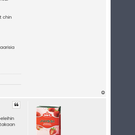
t chin
aarisia
Y
l
ö
s
eleihin
ttakaan