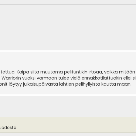
ettua. Kaipa siitä muutama pelituntikin irtoaa, vaikka mitään
Warriorin vuoksi varmaan tulee vielä ennakkotilattuakin ellei s
nit löytyy julkaisupäivästä lähtien pelihyllyistä kautta maan.
uodosta.