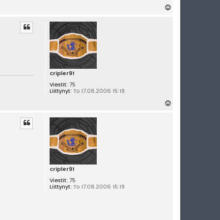
Y
l
ö
s
cripler91
Viestit:
75
Liittynyt:
To 17.08.2006 15:19
Y
l
ö
s
cripler91
Viestit:
75
Liittynyt:
To 17.08.2006 15:19