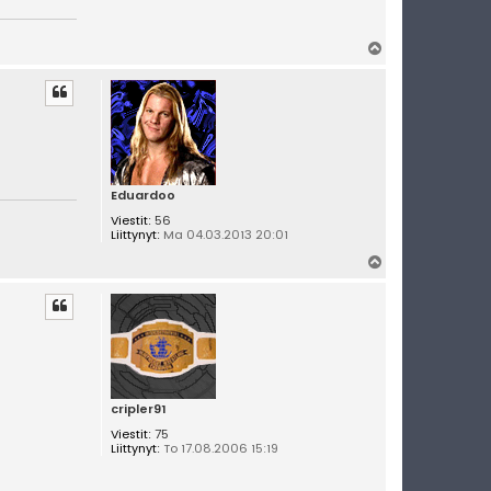
Y
l
ö
s
Eduardoo
Viestit:
56
Liittynyt:
Ma 04.03.2013 20:01
Y
l
ö
s
cripler91
Viestit:
75
Liittynyt:
To 17.08.2006 15:19