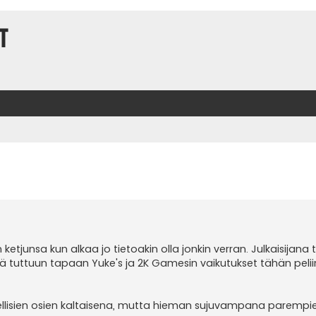
t
t
 ketjunsa kun alkaa jo tietoakin olla jonkin verran. Julkaisijana 
nä tuttuun tapaan Yuke's ja 2K Gamesin vaikutukset tähän peli
isien osien kaltaisena, mutta hieman sujuvampana parempi