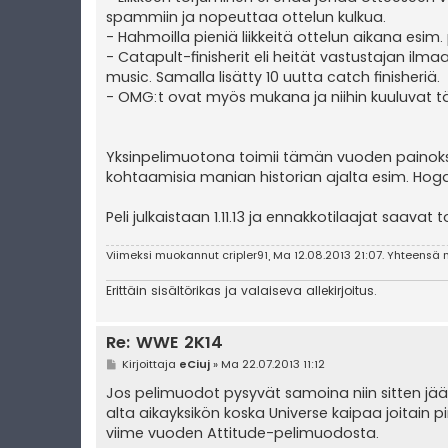
spammiin ja nopeuttaa ottelun kulkua.
- Hahmoilla pieniä liikkeitä ottelun aikana esim
- Catapult-finisherit eli heität vastustajan ilma
music. Samalla lisätty 10 uutta catch finisheriä.
- OMG:t ovat myös mukana ja niihin kuuluvat t
Yksinpelimuotona toimii tämän vuoden painokse
kohtaamisia manian historian ajalta esim. Hog
Peli julkaistaan 1.11.13 ja ennakkotilaajat saavat
Viimeksi muokannut
cripler91
, Ma 12.08.2013 21:07. Yhteensä 
Erittäin sisältörikas ja valaiseva allekirjoitus.
Re: WWE 2K14
V
Kirjoittaja
eCiuj
»
Ma 22.07.2013 11:12
i
e
Jos pelimuodot pysyvät samoina niin sitten jää t
s
alta aikayksikön koska Universe kaipaa joitain 
t
i
viime vuoden Attitude-pelimuodosta.