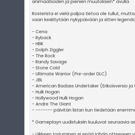
animaatioiden ja pienien muutoksien* avulla.
Rosterista ei vielä paljoa tietoa ole tullut, mutta
vaan keskitytään nykypäivään ja sitten legendat
- Cena
- Ryback
- HBK
- Dolph Ziggler
- The Rock
- Randy Savage
- Stone Cold
- Ultimate Warrior (Pre-order DLC)
- JBL
- American Badass Undertaker (Erikoisversio 
- Hulk Hogan
- Hollywood Hulk Hogan
- Andre The Giant
- ------- päivitän listan kun tiedetään enem
* Gameplayn uudistuksiin kuuluvat seuraavia as
- Liikkeen torjuminen ei enää johda otteeseen 