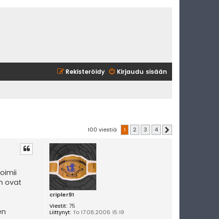
Rekisteröidy
Kirjaudu sisään
100 viestiä
1
2
3
4
Seuraava
toimii
in ovat
cripler91
Viestit:
75
en
Liittynyt:
To 17.08.2006 15:19