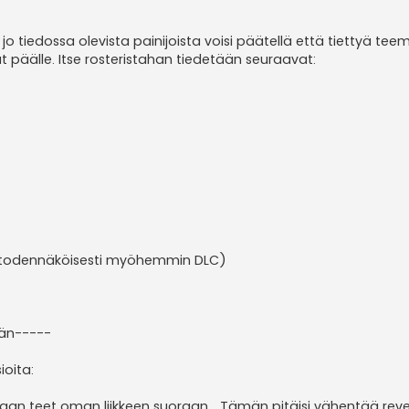
 jo tiedossa olevista painijoista voisi päätellä että tiettyä teem
 päälle. Itse rosteristahan tiedetään seuraavat:
ja todennäköisesti myöhemmin DLC)
män-----
ioita:
vaan teet oman liikkeen suoraan... Tämän pitäisi vähentää reve