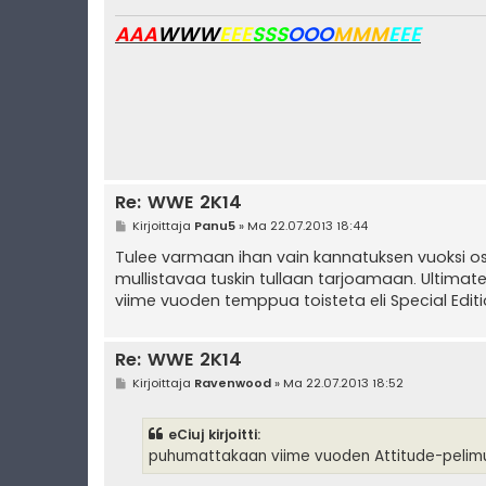
AAA
WWW
EEE
SSS
OOO
MMM
EEE
Re: WWE 2K14
V
Kirjoittaja
Panu5
»
Ma 22.07.2013 18:44
i
e
Tulee varmaan ihan vain kannatuksen vuoksi ost
s
mullistavaa tuskin tullaan tarjoamaan. Ultimate 
t
i
viime vuoden temppua toisteta eli Special Editio
Re: WWE 2K14
V
Kirjoittaja
Ravenwood
»
Ma 22.07.2013 18:52
i
e
s
eCiuj kirjoitti:
t
i
puhumattakaan viime vuoden Attitude-pelim