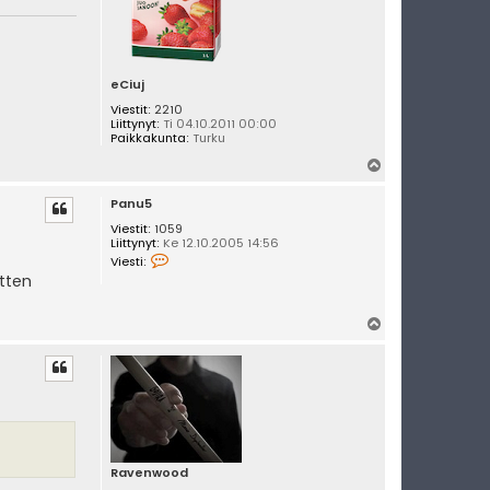
eCiuj
Viestit:
2210
Liittynyt:
Ti 04.10.2011 00:00
Paikkakunta:
Turku
Y
l
Panu5
ö
s
Viestit:
1059
Liittynyt:
Ke 12.10.2005 14:56
V
Viesti:
i
itten
e
s
t
Y
i
P
l
a
ö
n
s
u
5
Ravenwood