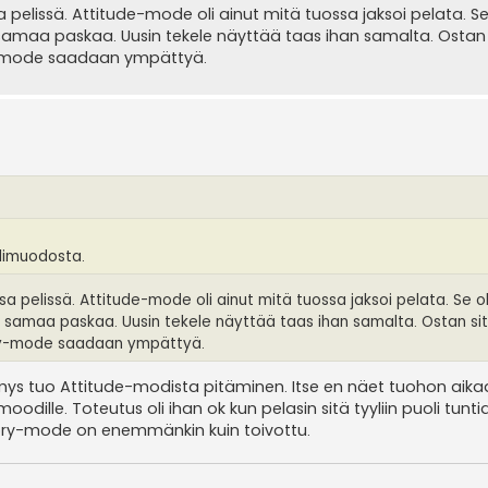
pelissä. Attitude-mode oli ainut mitä tuossa jaksoi pelata. Se 
 samaa paskaa. Uusin tekele näyttää taas ihan samalta. Ostan 
ory-mode saadaan ympättyä.
limuodosta.
a pelissä. Attitude-mode oli ainut mitä tuossa jaksoi pelata. Se ol
as samaa paskaa. Uusin tekele näyttää taas ihan samalta. Ostan si
story-mode saadaan ympättyä.
ymys tuo Attitude-modista pitäminen. Itse en näet tuohon aik
odille. Toteutus oli ihan ok kun pelasin sitä tyyliin puoli tunt
story-mode on enemmänkin kuin toivottu.