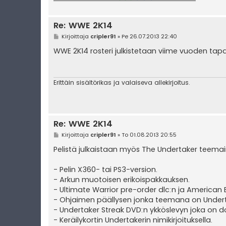
Re: WWE 2K14
V
Kirjoittaja
cripler91
»
Pe 26.07.2013 22:40
i
e
WWE 2K14 rosteri julkistetaan viime vuoden ta
s
t
i
Erittäin sisältörikas ja valaiseva allekirjoitus.
Re: WWE 2K14
V
Kirjoittaja
cripler91
»
To 01.08.2013 20:55
i
e
Pelistä julkaistaan myös The Undertaker teemain
s
t
i
- Pelin X360- tai PS3-version.
- Arkun muotoisen erikoispakkauksen.
- Ultimate Warrior pre-order dlc:n ja American
- Ohjaimen päällysen jonka teemana on Undert
- Undertaker Streak DVD:n ykköslevyn joka on d
- Keräilykortin Undertakerin nimikirjoituksella.