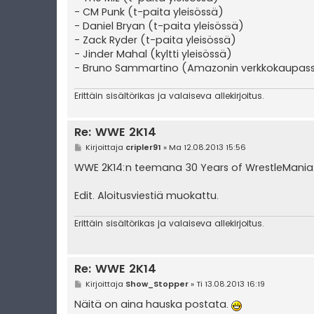
- CM Punk (t-paita yleisössä)
- Daniel Bryan (t-paita yleisössä)
- Zack Ryder (t-paita yleisössä)
- Jinder Mahal (kyltti yleisössä)
- Bruno Sammartino (Amazonin verkkokaupassa
Erittäin sisältörikas ja valaiseva allekirjoitus.
Re: WWE 2K14
V
Kirjoittaja
cripler91
»
Ma 12.08.2013 15:56
i
e
WWE 2K14:n teemana 30 Years of WrestleMania..
s
t
i
Edit. Aloitusviestiä muokattu.
Erittäin sisältörikas ja valaiseva allekirjoitus.
Re: WWE 2K14
V
Kirjoittaja
Show_Stopper
»
Ti 13.08.2013 16:19
i
e
Näitä on aina hauska postata.
s