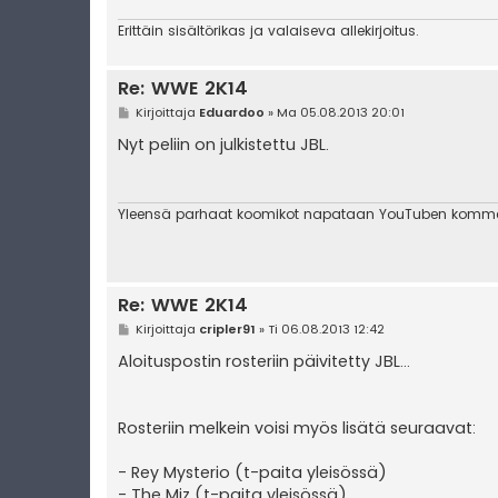
Erittäin sisältörikas ja valaiseva allekirjoitus.
Re: WWE 2K14
V
Kirjoittaja
Eduardoo
»
Ma 05.08.2013 20:01
i
e
Nyt peliin on julkistettu JBL.
s
t
i
Yleensä parhaat koomikot napataan YouTuben komme
Re: WWE 2K14
V
Kirjoittaja
cripler91
»
Ti 06.08.2013 12:42
i
e
Aloituspostin rosteriin päivitetty JBL...
s
t
i
Rosteriin melkein voisi myös lisätä seuraavat:
- Rey Mysterio (t-paita yleisössä)
- The Miz (t-paita yleisössä)