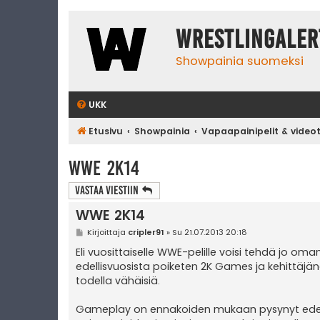
WrestlingAler
Showpainia suomeksi
UKK
Etusivu
Showpainia
Vapaapainipelit & video
WWE 2K14
Vastaa Viestiin
WWE 2K14
V
Kirjoittaja
cripler91
»
Su 21.07.2013 20:18
i
e
Eli vuosittaiselle WWE-pelille voisi tehdä jo oman
s
edellisvuosista poiketen 2K Games ja kehittäjä
t
i
todella vähäisiä.
Gameplay on ennakoiden mukaan pysynyt edell