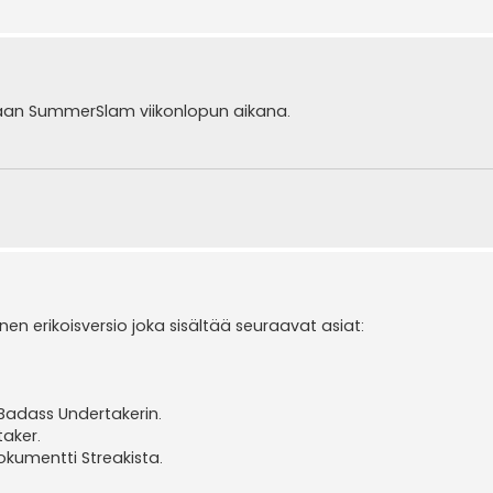
paan SummerSlam viikonlopun aikana.
en erikoisversio joka sisältää seuraavat asiat:
 Badass Undertakerin.
aker.
okumentti Streakista.