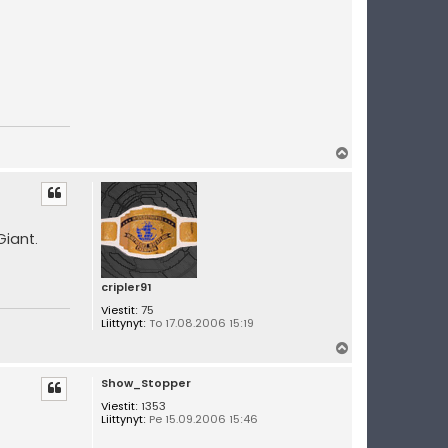
Y
l
ö
s
Giant.
cripler91
Viestit:
75
Liittynyt:
To 17.08.2006 15:19
Y
l
Show_Stopper
ö
s
Viestit:
1353
Liittynyt:
Pe 15.09.2006 15:46