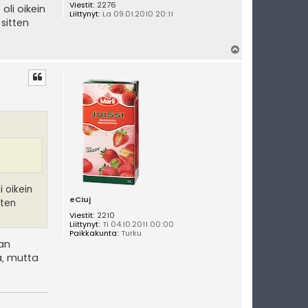
Viestit:
2276
oli oikein
Liittynyt:
La 09.01.2010 20:11
sitten
Y
l
ö
s
i oikein
eCiuj
tten
Viestit:
2210
Liittynyt:
Ti 04.10.2011 00:00
Paikkakunta:
Turku
aan
ia, mutta