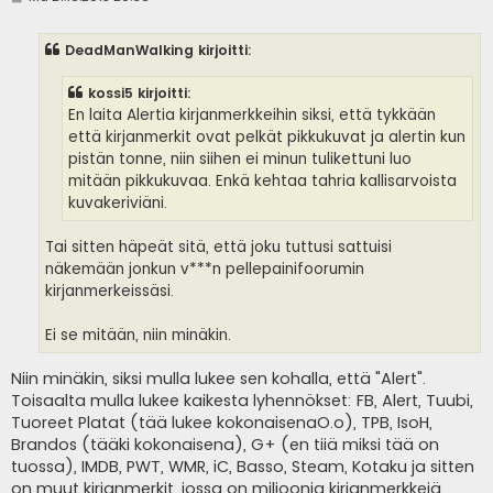
i
e
s
DeadManWalking kirjoitti:
t
i
kossi5 kirjoitti:
En laita Alertia kirjanmerkkeihin siksi, että tykkään
että kirjanmerkit ovat pelkät pikkukuvat ja alertin kun
pistän tonne, niin siihen ei minun tulikettuni luo
mitään pikkukuvaa. Enkä kehtaa tahria kallisarvoista
kuvakeriviäni.
Tai sitten häpeät sitä, että joku tuttusi sattuisi
näkemään jonkun v***n pellepainifoorumin
kirjanmerkeissäsi.
Ei se mitään, niin minäkin.
Niin minäkin, siksi mulla lukee sen kohalla, että "Alert".
Toisaalta mulla lukee kaikesta lyhennökset: FB, Alert, Tuubi,
Tuoreet Platat (tää lukee kokonaisenaO.o), TPB, IsoH,
Brandos (tääki kokonaisena), G+ (en tiiä miksi tää on
tuossa), IMDB, PWT, WMR, iC, Basso, Steam, Kotaku ja sitten
on muut kirjanmerkit, jossa on miljoonia kirjanmerkkejä