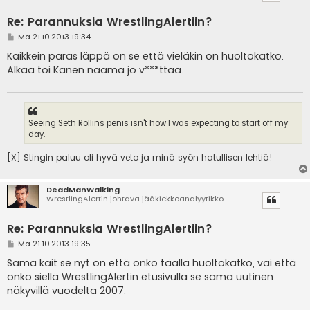
Re: Parannuksia WrestlingAlertiin?
V
Ma 21.10.2013 19:34
i
e
Kaikkein paras läppä on se että vieläkin on huoltokatko.
s
Alkaa toi Kanen naama jo v***ttaa.
t
i
Seeing Seth Rollins penis isn't how I was expecting to start off my
day.
[X] Stingin paluu oli hyvä veto ja minä syön hatullisen lehtiä!
DeadManWalking
WrestlingAlertin johtava jääkiekkoanalyytikko
Re: Parannuksia WrestlingAlertiin?
V
Ma 21.10.2013 19:35
i
e
Sama kait se nyt on että onko täällä huoltokatko, vai että
s
onko siellä WrestlingAlertin etusivulla se sama uutinen
t
i
näkyvillä vuodelta 2007.