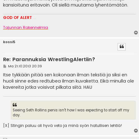
kansioituna eritavoin. Oli siellä muutama lyhentömätön.
GOD OF ALERT
Heeelp meee
Tajunnan Rakennelmia
kossi5
Re: Parannuksia WrestlingAlertiin?
V
Ma 21.10.2013 20:39
i
e
Itse tykkään pitää sen kokonaan ilman tekstiä ja siksi en
s
huoli sinne edes redtubea ilman kuvaketta. Eikä minulla ole
t
i
kavereita jotka voisivat pilkata siitä. HAU
Seeing Seth Rollins penis isn't how I was expecting to start off my
day.
[X] Stingin paluu oli hyvä veto ja minä syön hatullisen lehtiä!