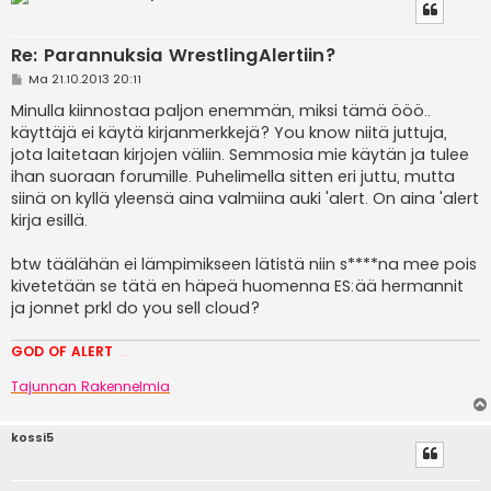
Re: Parannuksia WrestlingAlertiin?
V
Ma 21.10.2013 20:11
i
e
Minulla kiinnostaa paljon enemmän, miksi tämä ööö..
s
käyttäjä ei käytä kirjanmerkkejä? You know niitä juttuja,
t
i
jota laitetaan kirjojen väliin. Semmosia mie käytän ja tulee
ihan suoraan forumille. Puhelimella sitten eri juttu, mutta
siinä on kyllä yleensä aina valmiina auki 'alert. On aina 'alert
kirja esillä.
btw täälähän ei lämpimikseen lätistä niin s****na mee pois
kivetetään se tätä en häpeä huomenna ES:ää hermannit
ja jonnet prkl do you sell cloud?
GOD OF ALERT
Heeelp meee
Tajunnan Rakennelmia
kossi5