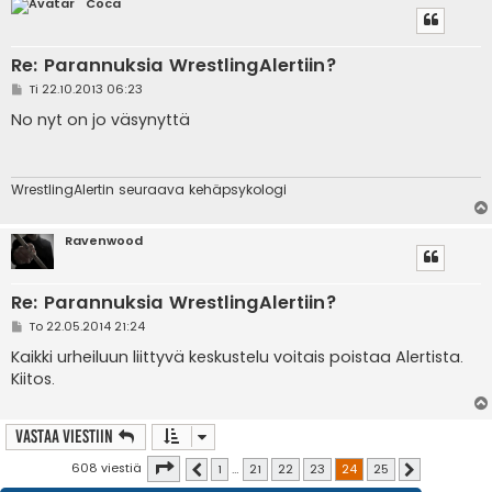
Coca
Re: Parannuksia WrestlingAlertiin?
V
Ti 22.10.2013 06:23
i
e
No nyt on jo väsynyttä
s
t
i
WrestlingAlertin seuraava kehäpsykologi
Ravenwood
Re: Parannuksia WrestlingAlertiin?
V
To 22.05.2014 21:24
i
e
Kaikki urheiluun liittyvä keskustelu voitais poistaa Alertista.
s
Kiitos.
t
i
Vastaa Viestiin
Sivu
24
/
25
608 viestiä
1
…
21
22
23
24
25
Edellinen
Seuraava