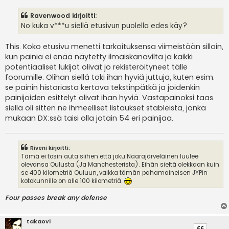
e
s
Ravenwood kirjoitti:
t
i
No kuka v***u siellä etusivun puolella edes käy?
This. Koko etusivu menetti tarkoituksensa viimeistään silloin,
kun painia ei enää näytetty ilmaiskanavilta ja kaikki
potentiaaliset lukijat olivat jo rekisteröityneet tälle
foorumille. Olihan siellä toki ihan hyviä juttuja, kuten esim.
se painin historiasta kertova tekstinpätkä ja joidenkin
painijoiden esittelyt olivat ihan hyviä. Vastapainoksi taas
siellä oli sitten ne ihmeelliset listaukset stableista, jonka
mukaan DX:ssä taisi olla jotain 54 eri painijaa.
Riveni kirjoitti:
Tämä ei tosin auta siihen että joku Naarajärveläinen luulee
olevansa Oulusta (Ja Manchesterista). Eihän sieltä olekkaan kuin
se 400 kilometriä Ouluun, vaikka tämän pahamaineisen JYPin
kotokunnille on alle 100 kilometriä.
Four passes break any defense
takaovi