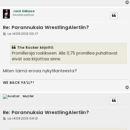
Jack DiBiase
Moderaattori
Re: Parannuksia WrestlingAlertiin?
V
La 14.09.2013 00:17
i
e
s
The Rocker kirjoitti:
t
i
Promilleraja roskikseen. Alle 0,75 promillea puhaltavat
eivät saa kirjoittaa sinne.
Miten tämä eroaa nykytilanteesta?
WE BACK YA'LL?!
MutiM
Re: Parannuksia WrestlingAlertiin?
V
La 14.09.2013 04:13
i
e
s