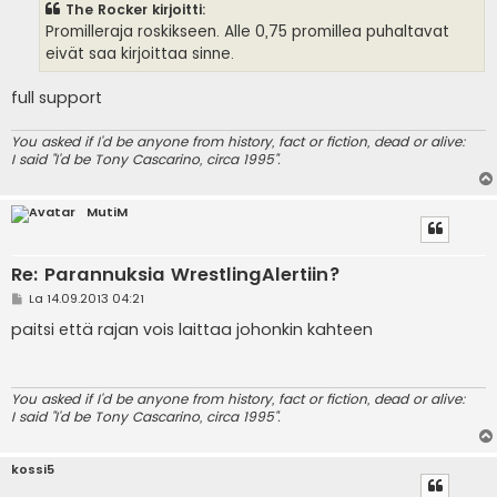
The Rocker kirjoitti:
t
i
Promilleraja roskikseen. Alle 0,75 promillea puhaltavat
eivät saa kirjoittaa sinne.
full support
You asked if I'd be anyone from history, fact or fiction, dead or alive:
I said "I'd be Tony Cascarino, circa 1995".
MutiM
Re: Parannuksia WrestlingAlertiin?
V
La 14.09.2013 04:21
i
e
paitsi että rajan vois laittaa johonkin kahteen
s
t
i
You asked if I'd be anyone from history, fact or fiction, dead or alive:
I said "I'd be Tony Cascarino, circa 1995".
kossi5