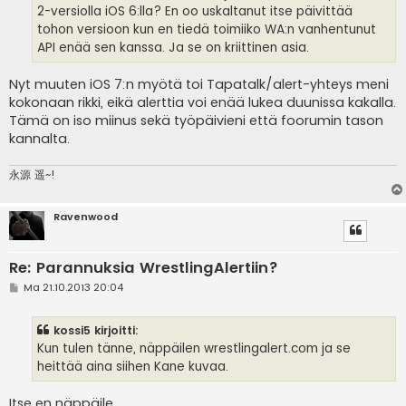
2-versiolla iOS 6:lla? En oo uskaltanut itse päivittää
tohon versioon kun en tiedä toimiiko WA:n vanhentunut
API enää sen kanssa. Ja se on kriittinen asia.
Nyt muuten iOS 7:n myötä toi Tapatalk/alert-yhteys meni
kokonaan rikki, eikä alerttia voi enää lukea duunissa kakalla.
Tämä on iso miinus sekä työpäivieni että foorumin tason
kannalta.
永源 遥~!
Ravenwood
Re: Parannuksia WrestlingAlertiin?
V
Ma 21.10.2013 20:04
i
e
s
kossi5 kirjoitti:
t
i
Kun tulen tänne, näppäilen wrestlingalert.com ja se
heittää aina siihen Kane kuvaa.
Itse en näppäile.