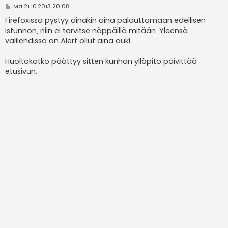
V
Ma 21.10.2013 20:08
i
e
Firefoxissa pystyy ainakin aina palauttamaan edellisen
s
istunnon, niin ei tarvitse näppäillä mitään. Yleensä
t
i
välilehdissä on Alert ollut aina auki.
Huoltokatko päättyy sitten kunhan ylläpito päivittää
etusivun.