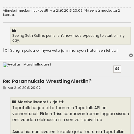
i
Viimeksi muokannut
kossi5
, Ma 21.10.2013 20:05. Yhteensä muokattu 2
kertaa.
Seeing Seth Rollins penis isn't how I was expecting to start off my
day.
[X] Stingin paluu oli hyvä veto ja minä syön hatullisen lehtiä!
Marshallsaaret
Re: Parannuksia WrestlingAlertiin?
V
Ma 21.10.2013 20:02
i
e
s
Marshallsaaret kirjoitti:
t
i
Tapatalk herjaa että foorumin Tapatalk API on
vanhentunut. Eli kun Trisu seuraavan kerran loggaa sisään
ens vuoden elokuussa niin sen vois päivittää.
Asiaa hieman sivuten: lukeeko joku foorumia Tapatalkin