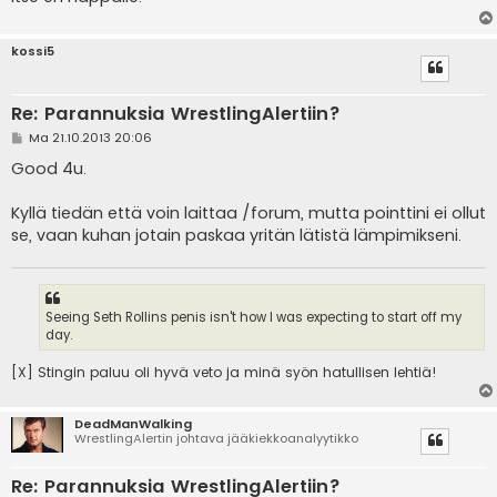
kossi5
Re: Parannuksia WrestlingAlertiin?
V
Ma 21.10.2013 20:06
i
e
Good 4u.
s
t
i
Kyllä tiedän että voin laittaa /forum, mutta pointtini ei ollut
se, vaan kuhan jotain paskaa yritän lätistä lämpimikseni.
Seeing Seth Rollins penis isn't how I was expecting to start off my
day.
[X] Stingin paluu oli hyvä veto ja minä syön hatullisen lehtiä!
DeadManWalking
WrestlingAlertin johtava jääkiekkoanalyytikko
Re: Parannuksia WrestlingAlertiin?