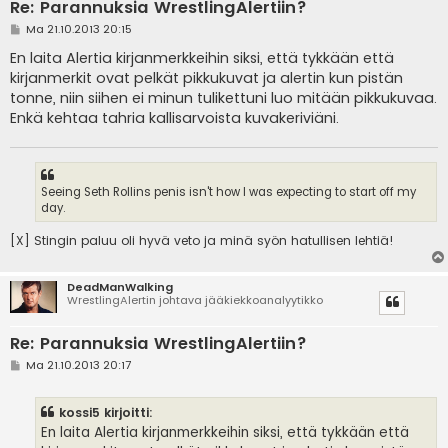
Re: Parannuksia WrestlingAlertiin?
V
Ma 21.10.2013 20:15
i
e
En laita Alertia kirjanmerkkeihin siksi, että tykkään että
s
kirjanmerkit ovat pelkät pikkukuvat ja alertin kun pistän
t
i
tonne, niin siihen ei minun tulikettuni luo mitään pikkukuvaa.
Enkä kehtaa tahria kallisarvoista kuvakeriviäni.
Seeing Seth Rollins penis isn't how I was expecting to start off my
day.
[X] Stingin paluu oli hyvä veto ja minä syön hatullisen lehtiä!
DeadManWalking
WrestlingAlertin johtava jääkiekkoanalyytikko
Re: Parannuksia WrestlingAlertiin?
V
Ma 21.10.2013 20:17
i
e
s
kossi5 kirjoitti:
t
i
En laita Alertia kirjanmerkkeihin siksi, että tykkään että