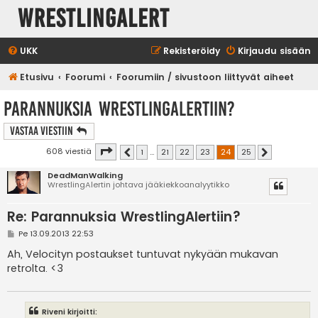
WrestlingAlert
UKK
Rekisteröidy
Kirjaudu sisään
Etusivu
Foorumi
Foorumiin / sivustoon liittyvät aiheet
Parannuksia WrestlingAlertiin?
Vastaa Viestiin
Sivu
24
/
25
608 viestiä
1
…
21
22
23
24
25
Edellinen
Seuraava
DeadManWalking
WrestlingAlertin johtava jääkiekkoanalyytikko
Re: Parannuksia WrestlingAlertiin?
V
Pe 13.09.2013 22:53
i
e
Ah, Velocityn postaukset tuntuvat nykyään mukavan
s
retrolta. <3
t
i
Riveni kirjoitti: