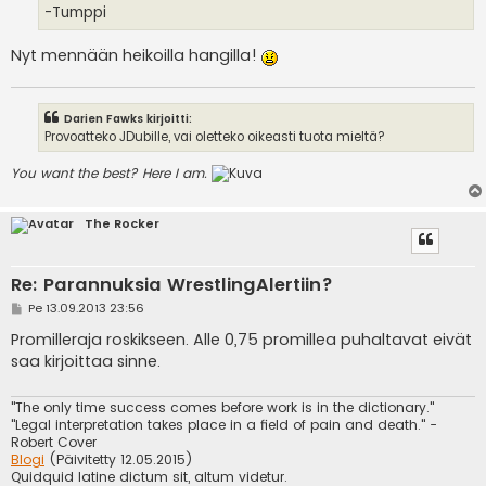
i
-Tumppi
Nyt mennään heikoilla hangilla!
Darien Fawks kirjoitti:
Provoatteko JDubille, vai oletteko oikeasti tuota mieltä?
You want the best? Here I am.
The Rocker
Re: Parannuksia WrestlingAlertiin?
V
Pe 13.09.2013 23:56
i
e
Promilleraja roskikseen. Alle 0,75 promillea puhaltavat eivät
s
saa kirjoittaa sinne.
t
i
"The only time success comes before work is in the dictionary."
"Legal interpretation takes place in a field of pain and death." -
Robert Cover
Blogi
(Päivitetty 12.05.2015)
Quidquid latine dictum sit, altum videtur.