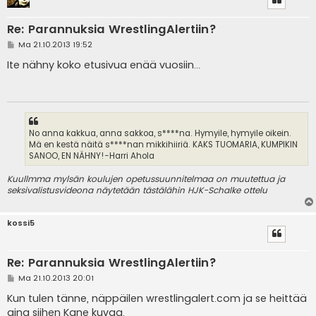
Re: Parannuksia WrestlingAlertiin?
V
Ma 21.10.2013 19:52
i
e
Ite nähny koko etusivua enää vuosiin...
s
t
i
No anna kakkua, anna sakkoa, s****na. Hymyile, hymyile oikein.
Mä en kestä näitä s****nan mikkihiiriä. KAKS TUOMARIA, KUMPIKIN
SANOO, EN NÄHNY!-Harri Ahola
Kuullmma mylsän koulujen opetussuunnitelmaa on muutettua ja
seksivalistusvideona näytetään tästälähin HJK-Schalke ottelu
kossi5
Re: Parannuksia WrestlingAlertiin?
V
Ma 21.10.2013 20:01
i
e
Kun tulen tänne, näppäilen wrestlingalert.com ja se heittää
s
aina siihen Kane kuvaa.
t