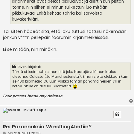
kirjanmerkit ovat pelkät pikkukuvat ja alertin kun pistän
tonne, niin siihen ei minun tulikettuni luo mitään
pikkukuvaa. Enkä kehtaa tahria kallisarvoista
kuvakeriviäni.
Tai sitten häpeät sitä, että joku tuttusi sattuisi näkemään
jonkun v***n pellepainifoorumin kirjanmerkeissäsi.
Ei se mitään, niin minäkin.
Riveni kirjoitti:
Tämä ei tosin auta siihen että joku Naarajärveläinen luulee
olevansa Oulusta (Ja Manchesterista). Eihän sieltä olekkaan kuin
se 400 kilometriä Ouluun, vaikka tämän pahamaineisen JYPin
kotokunnille on alle 100 kilometriä.
Four passes break any defense
MR.Off Topic
Re: Parannuksia WrestlingAlertiin?
V
Ma 21.10.2013 20:36