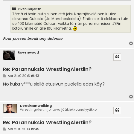
Riveni kirjoitti:
Tämä ei tosin auta siihen että joku Naarajärveläinen luulee
olevansa Oulusta (Ja Manchesterista). Eihän sieltä olekkaan kuin
se 400 kilometriä Ouluun, vaikka tämän pahamaineisen JYPin
kotokunnille on alle 100 kilometriä.
Four passes break any defense
Ravenwood
Re: Parannuksia WrestlingAlertiin?
V
Ma 21.10.2013 19:43
i
e
No kuka v***u siellä etusivun puolella edes käy?
s
t
i
DeadManWalking
WrestlingAlertin johtava jääkiekkoanalyytikko
Re: Parannuksia WrestlingAlertiin?
V
Ma 21.10.2013 19:45
i