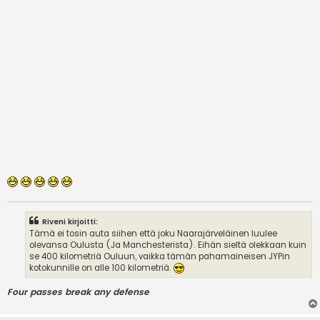
Riveni kirjoitti:
Tämä ei tosin auta siihen että joku Naarajärveläinen luulee
olevansa Oulusta (Ja Manchesterista). Eihän sieltä olekkaan kuin
se 400 kilometriä Ouluun, vaikka tämän pahamaineisen JYPin
kotokunnille on alle 100 kilometriä.
Four passes break any defense