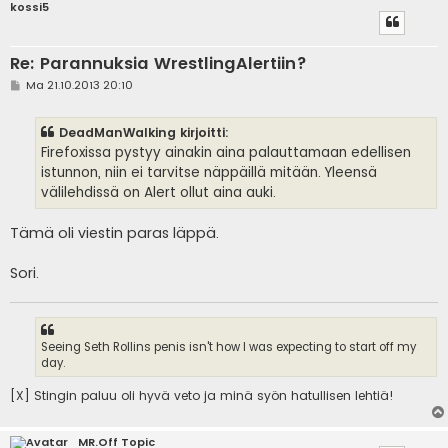
kossi5
Re: Parannuksia WrestlingAlertiin?
V
Ma 21.10.2013 20:10
i
e
s
DeadManWalking kirjoitti:
t
i
Firefoxissa pystyy ainakin aina palauttamaan edellisen
istunnon, niin ei tarvitse näppäillä mitään. Yleensä
välilehdissä on Alert ollut aina auki.
Tämä oli viestin paras läppä.
Sori.
Seeing Seth Rollins penis isn't how I was expecting to start off my
day.
[X] Stingin paluu oli hyvä veto ja minä syön hatullisen lehtiä!
MR.Off Topic