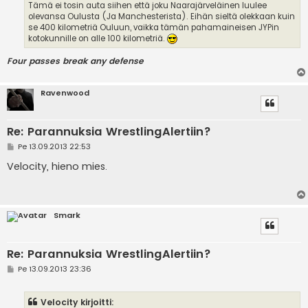
Tämä ei tosin auta siihen että joku Naarajärveläinen luulee
olevansa Oulusta (Ja Manchesterista). Eihän sieltä olekkaan kuin
se 400 kilometriä Ouluun, vaikka tämän pahamaineisen JYPin
kotokunnille on alle 100 kilometriä.
Four passes break any defense
Ravenwood
Re: Parannuksia WrestlingAlertiin?
V
Pe 13.09.2013 22:53
i
e
Velocity, hieno mies.
s
t
i
Smark
Re: Parannuksia WrestlingAlertiin?
V
Pe 13.09.2013 23:36
i
e
s
Velocity kirjoitti:
t