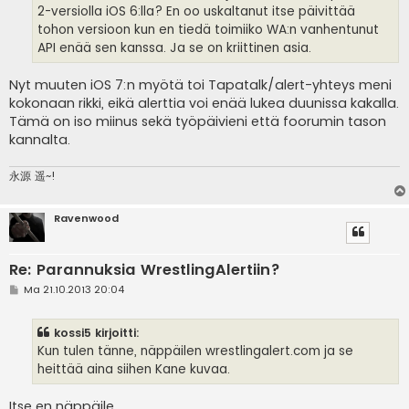
2-versiolla iOS 6:lla? En oo uskaltanut itse päivittää
tohon versioon kun en tiedä toimiiko WA:n vanhentunut
API enää sen kanssa. Ja se on kriittinen asia.
Nyt muuten iOS 7:n myötä toi Tapatalk/alert-yhteys meni
kokonaan rikki, eikä alerttia voi enää lukea duunissa kakalla.
Tämä on iso miinus sekä työpäivieni että foorumin tason
kannalta.
永源 遥~!
Ravenwood
Re: Parannuksia WrestlingAlertiin?
V
Ma 21.10.2013 20:04
i
e
s
kossi5 kirjoitti:
t
i
Kun tulen tänne, näppäilen wrestlingalert.com ja se
heittää aina siihen Kane kuvaa.
Itse en näppäile.