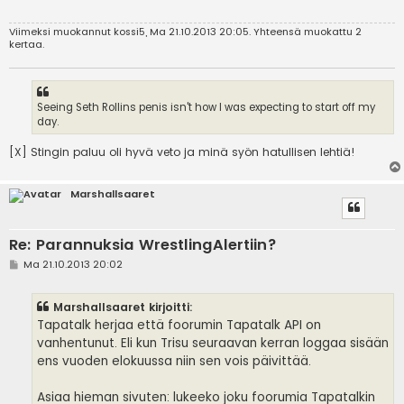
i
Viimeksi muokannut
kossi5
, Ma 21.10.2013 20:05. Yhteensä muokattu 2
kertaa.
Seeing Seth Rollins penis isn't how I was expecting to start off my
day.
[X] Stingin paluu oli hyvä veto ja minä syön hatullisen lehtiä!
Marshallsaaret
Re: Parannuksia WrestlingAlertiin?
V
Ma 21.10.2013 20:02
i
e
s
Marshallsaaret kirjoitti:
t
i
Tapatalk herjaa että foorumin Tapatalk API on
vanhentunut. Eli kun Trisu seuraavan kerran loggaa sisään
ens vuoden elokuussa niin sen vois päivittää.
Asiaa hieman sivuten: lukeeko joku foorumia Tapatalkin