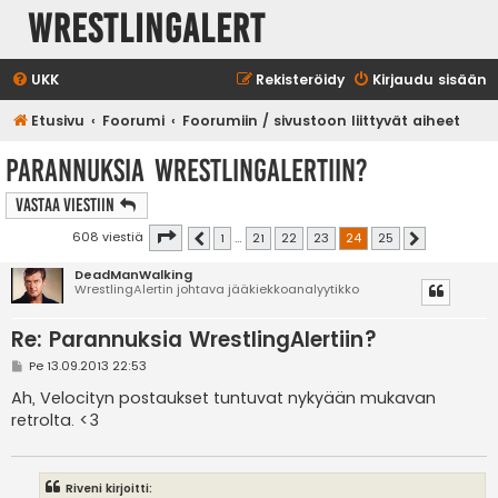
WrestlingAlert
UKK
Rekisteröidy
Kirjaudu sisään
Etusivu
Foorumi
Foorumiin / sivustoon liittyvät aiheet
Parannuksia WrestlingAlertiin?
Vastaa Viestiin
Sivu
24
/
25
608 viestiä
1
…
21
22
23
24
25
Edellinen
Seuraava
DeadManWalking
WrestlingAlertin johtava jääkiekkoanalyytikko
Re: Parannuksia WrestlingAlertiin?
V
Pe 13.09.2013 22:53
i
e
Ah, Velocityn postaukset tuntuvat nykyään mukavan
s
retrolta. <3
t
i
Riveni kirjoitti: