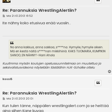
Re: Parannuksia WrestlingAlertiin?
V
Ma 21.10.2013 19:52
i
e
Ite nähny koko etusivua enää vuosiin...
s
t
i
No anna kakkua, anna sakkoa, s****na. Hymyile, hymyile oikein.
Mä en kestä näitä s****nan mikkihiiriä. KAKS TUOMARIA, KUMPIKIN
SANOO, EN NÄHNY!-Harri Ahola
Kuullmma mylsän koulujen opetussuunnitelmaa on muutettua ja
seksivalistusvideona näytetään tästälähin HJK-Schalke ottelu
kossi5
Re: Parannuksia WrestlingAlertiin?
V
Ma 21.10.2013 20:01
i
e
Kun tulen tänne, näppäilen wrestlingalert.com ja se heittää
s
aina siihen Kane kuvaa.
t