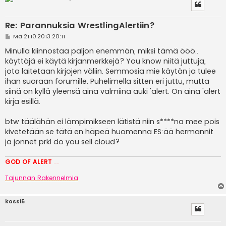
Re: Parannuksia WrestlingAlertiin?
V
Ma 21.10.2013 20:11
i
e
Minulla kiinnostaa paljon enemmän, miksi tämä ööö..
s
käyttäjä ei käytä kirjanmerkkejä? You know niitä juttuja,
t
i
jota laitetaan kirjojen väliin. Semmosia mie käytän ja tulee
ihan suoraan forumille. Puhelimella sitten eri juttu, mutta
siinä on kyllä yleensä aina valmiina auki 'alert. On aina 'alert
kirja esillä.
btw täälähän ei lämpimikseen lätistä niin s****na mee pois
kivetetään se tätä en häpeä huomenna ES:ää hermannit
ja jonnet prkl do you sell cloud?
GOD OF ALERT
Heeelp meee
Tajunnan Rakennelmia
kossi5