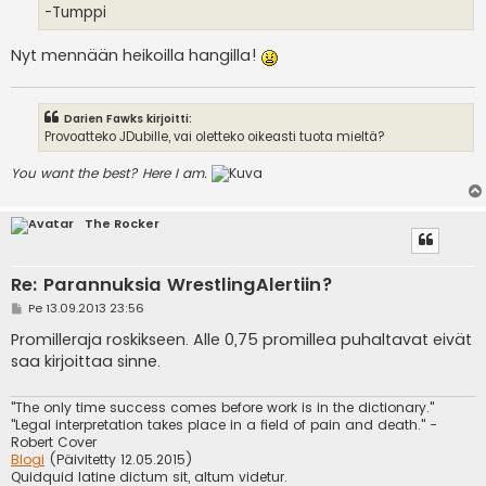
i
-Tumppi
Nyt mennään heikoilla hangilla!
Darien Fawks kirjoitti:
Provoatteko JDubille, vai oletteko oikeasti tuota mieltä?
You want the best? Here I am.
The Rocker
Re: Parannuksia WrestlingAlertiin?
V
Pe 13.09.2013 23:56
i
e
Promilleraja roskikseen. Alle 0,75 promillea puhaltavat eivät
s
saa kirjoittaa sinne.
t
i
"The only time success comes before work is in the dictionary."
"Legal interpretation takes place in a field of pain and death." -
Robert Cover
Blogi
(Päivitetty 12.05.2015)
Quidquid latine dictum sit, altum videtur.