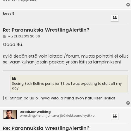
kossi5
Re: Parannuksia WrestlingAlertiin?
V
Ma 21.10.2013 20:06
i
e
Good 4u.
s
t
i
Kyllä tiedän että voin laittaa /forum, mutta pointtini ei ollut
se, vaan kuhan jotain paskaa yritän lätistä lämpimikseni.
Seeing Seth Rollins penis isn't how I was expecting to start off my
day.
[X] Stingin paluu oli hyvä veto ja minä syön hatullisen lehtiä!
DeadManWalking
WrestlingAlertin johtava jääkiekkoanalyytikko
Re: Parannuksia WrestlingAlertiin?