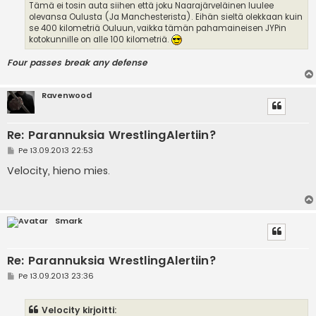
Tämä ei tosin auta siihen että joku Naarajärveläinen luulee
olevansa Oulusta (Ja Manchesterista). Eihän sieltä olekkaan kuin
se 400 kilometriä Ouluun, vaikka tämän pahamaineisen JYPin
kotokunnille on alle 100 kilometriä.
Four passes break any defense
Ravenwood
Re: Parannuksia WrestlingAlertiin?
V
Pe 13.09.2013 22:53
i
e
Velocity, hieno mies.
s
t
i
Smark
Re: Parannuksia WrestlingAlertiin?
V
Pe 13.09.2013 23:36
i
e
s
Velocity kirjoitti:
t