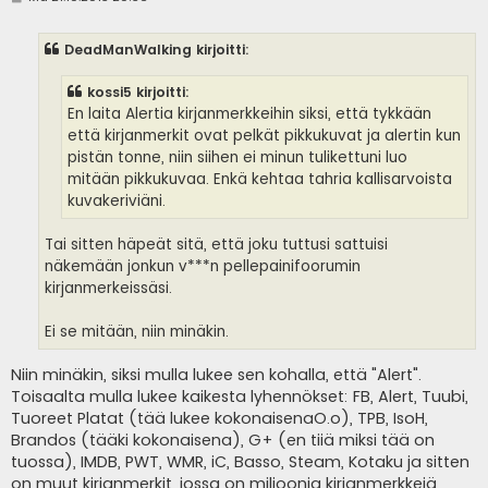
i
e
s
DeadManWalking kirjoitti:
t
i
kossi5 kirjoitti:
En laita Alertia kirjanmerkkeihin siksi, että tykkään
että kirjanmerkit ovat pelkät pikkukuvat ja alertin kun
pistän tonne, niin siihen ei minun tulikettuni luo
mitään pikkukuvaa. Enkä kehtaa tahria kallisarvoista
kuvakeriviäni.
Tai sitten häpeät sitä, että joku tuttusi sattuisi
näkemään jonkun v***n pellepainifoorumin
kirjanmerkeissäsi.
Ei se mitään, niin minäkin.
Niin minäkin, siksi mulla lukee sen kohalla, että "Alert".
Toisaalta mulla lukee kaikesta lyhennökset: FB, Alert, Tuubi,
Tuoreet Platat (tää lukee kokonaisenaO.o), TPB, IsoH,
Brandos (tääki kokonaisena), G+ (en tiiä miksi tää on
tuossa), IMDB, PWT, WMR, iC, Basso, Steam, Kotaku ja sitten
on muut kirjanmerkit, jossa on miljoonia kirjanmerkkejä