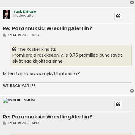
Jack DiBiase
Moderaattori
Re: Parannuksia WrestlingAlertiin?
V
La 14.09.2013 00:17
i
e
s
The Rocker kirjoitti:
t
i
Promilleraja roskikseen. Alle 0,75 promillea puhaltavat
eivät saa kirjoittaa sinne.
Miten tämä eroaa nykytilanteesta?
WE BACK YA'LL?!
MutiM
Re: Parannuksia WrestlingAlertiin?
V
La 14.09.2013 04:13
i
e
s