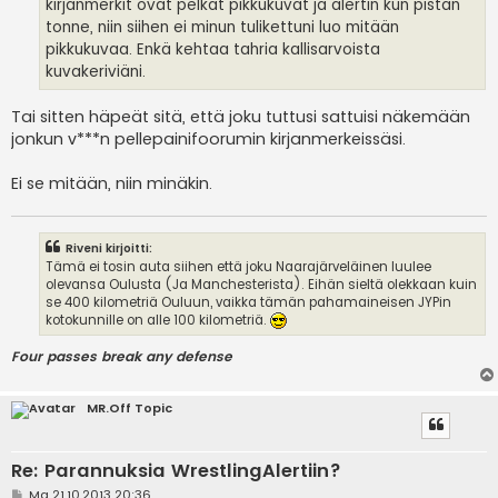
kirjanmerkit ovat pelkät pikkukuvat ja alertin kun pistän
tonne, niin siihen ei minun tulikettuni luo mitään
pikkukuvaa. Enkä kehtaa tahria kallisarvoista
kuvakeriviäni.
Tai sitten häpeät sitä, että joku tuttusi sattuisi näkemään
jonkun v***n pellepainifoorumin kirjanmerkeissäsi.
Ei se mitään, niin minäkin.
Riveni kirjoitti:
Tämä ei tosin auta siihen että joku Naarajärveläinen luulee
olevansa Oulusta (Ja Manchesterista). Eihän sieltä olekkaan kuin
se 400 kilometriä Ouluun, vaikka tämän pahamaineisen JYPin
kotokunnille on alle 100 kilometriä.
Four passes break any defense
MR.Off Topic
Re: Parannuksia WrestlingAlertiin?
V
Ma 21.10.2013 20:36