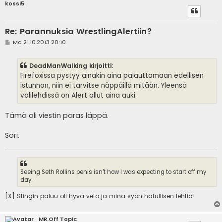
kossi5
Re: Parannuksia WrestlingAlertiin?
V
Ma 21.10.2013 20:10
i
e
s
DeadManWalking kirjoitti:
t
i
Firefoxissa pystyy ainakin aina palauttamaan edellisen
istunnon, niin ei tarvitse näppäillä mitään. Yleensä
välilehdissä on Alert ollut aina auki.
Tämä oli viestin paras läppä.
Sori.
Seeing Seth Rollins penis isn't how I was expecting to start off my
day.
[X] Stingin paluu oli hyvä veto ja minä syön hatullisen lehtiä!
MR.Off Topic