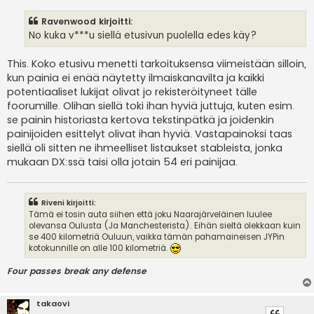
e
s
Ravenwood kirjoitti:
t
i
No kuka v***u siellä etusivun puolella edes käy?
This. Koko etusivu menetti tarkoituksensa viimeistään silloin,
kun painia ei enää näytetty ilmaiskanavilta ja kaikki
potentiaaliset lukijat olivat jo rekisteröityneet tälle
foorumille. Olihan siellä toki ihan hyviä juttuja, kuten esim.
se painin historiasta kertova tekstinpätkä ja joidenkin
painijoiden esittelyt olivat ihan hyviä. Vastapainoksi taas
siellä oli sitten ne ihmeelliset listaukset stableista, jonka
mukaan DX:ssä taisi olla jotain 54 eri painijaa.
Riveni kirjoitti:
Tämä ei tosin auta siihen että joku Naarajärveläinen luulee
olevansa Oulusta (Ja Manchesterista). Eihän sieltä olekkaan kuin
se 400 kilometriä Ouluun, vaikka tämän pahamaineisen JYPin
kotokunnille on alle 100 kilometriä.
Four passes break any defense
takaovi