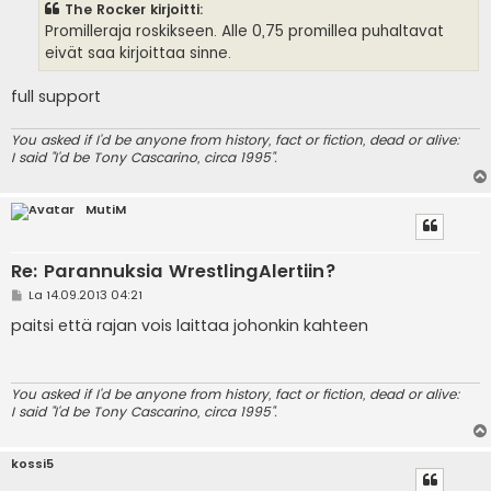
The Rocker kirjoitti:
t
i
Promilleraja roskikseen. Alle 0,75 promillea puhaltavat
eivät saa kirjoittaa sinne.
full support
You asked if I'd be anyone from history, fact or fiction, dead or alive:
I said "I'd be Tony Cascarino, circa 1995".
MutiM
Re: Parannuksia WrestlingAlertiin?
V
La 14.09.2013 04:21
i
e
paitsi että rajan vois laittaa johonkin kahteen
s
t
i
You asked if I'd be anyone from history, fact or fiction, dead or alive:
I said "I'd be Tony Cascarino, circa 1995".
kossi5