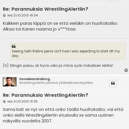
Re: Parannuksia WrestlingAlertiin?
V
Ma 21.10.2013 19:34
i
e
Kaikkein paras läppä on se että vieläkin on huoltokatko.
s
Alkaa toi Kanen naama jo v***ttaa.
t
i
Seeing Seth Rollins penis isn't how I was expecting to start off my
day.
[X] Stingin paluu oli hyvä veto ja minä syön hatullisen lehtiä!
DeadManWalking
WrestlingAlertin johtava jääkiekkoanalyytikko
Re: Parannuksia WrestlingAlertiin?
V
Ma 21.10.2013 19:35
i
e
Sama kait se nyt on että onko täällä huoltokatko, vai että
s
onko siellä WrestlingAlertin etusivulla se sama uutinen
t
i
näkyvillä vuodelta 2007.