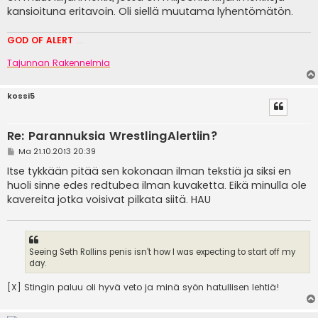
kansioituna eritavoin. Oli siellä muutama lyhentömätön.
GOD OF ALERT
Heeelp meee
Tajunnan Rakennelmia
kossi5
Re: Parannuksia WrestlingAlertiin?
V
Ma 21.10.2013 20:39
i
e
Itse tykkään pitää sen kokonaan ilman tekstiä ja siksi en
s
huoli sinne edes redtubea ilman kuvaketta. Eikä minulla ole
t
i
kavereita jotka voisivat pilkata siitä. HAU
Seeing Seth Rollins penis isn't how I was expecting to start off my
day.
[X] Stingin paluu oli hyvä veto ja minä syön hatullisen lehtiä!