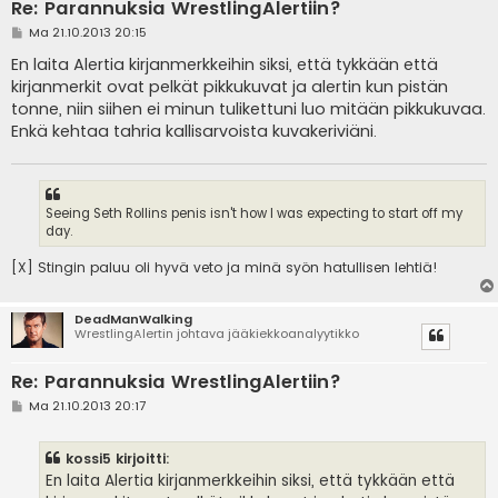
Re: Parannuksia WrestlingAlertiin?
V
Ma 21.10.2013 20:15
i
e
En laita Alertia kirjanmerkkeihin siksi, että tykkään että
s
kirjanmerkit ovat pelkät pikkukuvat ja alertin kun pistän
t
i
tonne, niin siihen ei minun tulikettuni luo mitään pikkukuvaa.
Enkä kehtaa tahria kallisarvoista kuvakeriviäni.
Seeing Seth Rollins penis isn't how I was expecting to start off my
day.
[X] Stingin paluu oli hyvä veto ja minä syön hatullisen lehtiä!
DeadManWalking
WrestlingAlertin johtava jääkiekkoanalyytikko
Re: Parannuksia WrestlingAlertiin?
V
Ma 21.10.2013 20:17
i
e
s
kossi5 kirjoitti:
t
i
En laita Alertia kirjanmerkkeihin siksi, että tykkään että