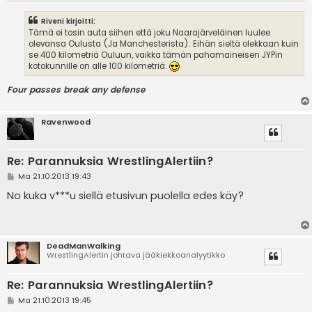
Riveni kirjoitti:
Tämä ei tosin auta siihen että joku Naarajärveläinen luulee
olevansa Oulusta (Ja Manchesterista). Eihän sieltä olekkaan kuin
se 400 kilometriä Ouluun, vaikka tämän pahamaineisen JYPin
kotokunnille on alle 100 kilometriä.
Four passes break any defense
Ravenwood
Re: Parannuksia WrestlingAlertiin?
V
Ma 21.10.2013 19:43
i
e
No kuka v***u siellä etusivun puolella edes käy?
s
t
i
DeadManWalking
WrestlingAlertin johtava jääkiekkoanalyytikko
Re: Parannuksia WrestlingAlertiin?
V
Ma 21.10.2013 19:45
i