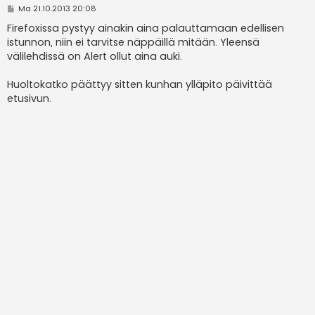
V
Ma 21.10.2013 20:08
i
e
Firefoxissa pystyy ainakin aina palauttamaan edellisen
s
istunnon, niin ei tarvitse näppäillä mitään. Yleensä
t
i
välilehdissä on Alert ollut aina auki.
Huoltokatko päättyy sitten kunhan ylläpito päivittää
etusivun.