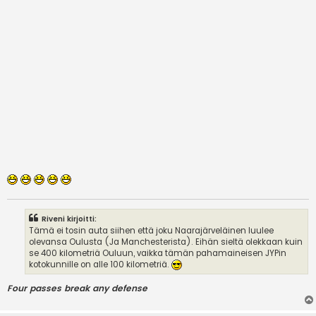
Riveni kirjoitti:
Tämä ei tosin auta siihen että joku Naarajärveläinen luulee
olevansa Oulusta (Ja Manchesterista). Eihän sieltä olekkaan kuin
se 400 kilometriä Ouluun, vaikka tämän pahamaineisen JYPin
kotokunnille on alle 100 kilometriä.
Four passes break any defense