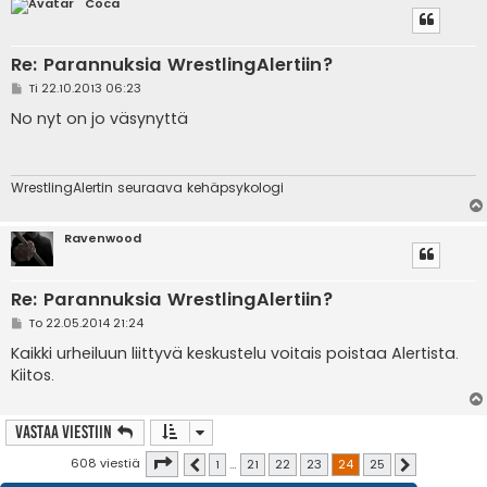
Coca
Re: Parannuksia WrestlingAlertiin?
V
Ti 22.10.2013 06:23
i
e
No nyt on jo väsynyttä
s
t
i
WrestlingAlertin seuraava kehäpsykologi
Ravenwood
Re: Parannuksia WrestlingAlertiin?
V
To 22.05.2014 21:24
i
e
Kaikki urheiluun liittyvä keskustelu voitais poistaa Alertista.
s
Kiitos.
t
i
Vastaa Viestiin
Sivu
24
/
25
608 viestiä
1
…
21
22
23
24
25
Edellinen
Seuraava