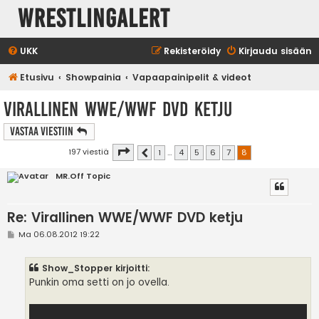
WrestlingAlert
UKK
Rekisteröidy
Kirjaudu sisään
Etusivu
Showpainia
Vapaapainipelit & videot
Virallinen WWE/WWF DVD ketju
Vastaa Viestiin
Sivu
8
/
8
197 viestiä
1
…
4
5
6
7
8
Edellinen
MR.Off Topic
Re: Virallinen WWE/WWF DVD ketju
V
Ma 06.08.2012 19:22
i
e
s
Show_Stopper kirjoitti:
t
i
Punkin oma setti on jo ovella.