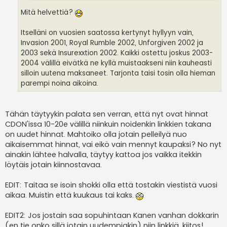
Mitä helvettiä?
Itselläni on vuosien saatossa kertynyt hyllyyn vain,
Invasion 2001, Royal Rumble 2002, Unforgiven 2002 ja
2003 sekä Insurexxtion 2002. Kaikki ostettu joskus 2003-
2004 välillä eivätkä ne kyllä muistaakseni niin kauheasti
silloin uutena maksaneet. Tarjonta taisi tosin olla hieman
parempi noina aikoina.
Tähän täytyykin palata sen verran, että nyt ovat hinnat
CDON'issa 10-20e välillä niinkuin noidenkin linkkien takana
on uudet hinnat. Mahtoiko olla jotain pelleilyä nuo
aikaisemmat hinnat, vai eikö vain mennyt kaupaksi? No nyt
ainakin lähtee halvalla, täytyy kattoa jos vaikka itekkin
löytäis jotain kiinnostavaa.
EDIT: Taitaa se isoin shokki olla että tostakin viestistä vuosi
aikaa. Muistin että kuukaus tai kaks.
EDIT2: Jos jostain saa sopuhintaan Kanen vanhan dokkarin
(en tie onko sillä jotain uudempiakin) niin linkkiä, kiitos!