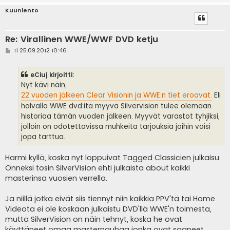
Kuunlento
Re: Virallinen WWE/WWF DVD ketju
V
Ti 25.09.2012 10:46
i
e
s
eCiuj kirjoitti:
t
i
Nyt kävi näin,
22 vuoden jälkeen Clear Visionin ja WWE:n tiet eroavat.
Eli
halvalla WWE dvd:itä myyvä Silvervision tulee olemaan
historiaa tämän vuoden jälkeen. Myyvät varastot tyhjiksi,
jolloin on odotettavissa muhkeita tarjouksia joihin voisi
jopa tarttua.
Harmi kyllä, koska nyt loppuivat Tagged Classicien julkaisu.
Onneksi tosin SilverVision ehti julkaista about kaikki
masterinsa vuosien verrella.
Ja niillä jotka eivät siis tiennyt niin kaikkia PPV'tä tai Home
Videota ei ole koskaan julkaistu DVD'llä WWE'n toimesta,
mutta SilverVision on näin tehnyt, koska he ovat
käyttäneet omaa masternauhaa jonka ovat saaneet