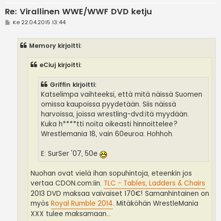
Re: Virallinen WWE/WWF DVD ketju
V
Ke 22.04.2015 13:44
i
e
s
Memory kirjoitti:
t
i
eCiuj kirjoitti:
Griffin kirjoitti:
Katselimpa vaihteeksi, että mitä näissä Suomen
omissa kaupoissa pyydetään. Siis näissä
harvoissa, joissa wrestling-dvd:itä myydään.
Kuka h****tti noita oikeasti hinnoittelee?
Wrestlemania 18, vain 60euroa. Hohhoh.
E: SurSer '07, 50e
Nuohan ovat vielä ihan sopuhintoja, eteenkin jos
vertaa CDON.com:iin.
TLC - Tables, Ladders & Chairs
2013 DVD maksaa vaivaiset 170€! Samanhintainen on
myös
Royal Rumble 2014
. Mitäköhän WrestleMania
XXX tulee maksamaan...