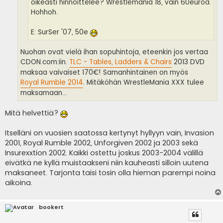
oikeasti hinnoittelee? Wrestlemania 18, vain 60euroa.
Hohhoh.
E: SurSer '07, 50e
Nuohan ovat vielä ihan sopuhintoja, eteenkin jos vertaa
CDON.com:iin.
TLC - Tables, Ladders & Chairs
2013 DVD
maksaa vaivaiset 170€! Samanhintainen on myös
Royal Rumble 2014
. Mitäköhän WrestleMania XXX tulee
maksamaan...
Mitä helvettiä?
Itselläni on vuosien saatossa kertynyt hyllyyn vain, Invasion
2001, Royal Rumble 2002, Unforgiven 2002 ja 2003 sekä
Insurexxtion 2002. Kaikki ostettu joskus 2003-2004 välillä
eivätkä ne kyllä muistaakseni niin kauheasti silloin uutena
maksaneet. Tarjonta taisi tosin olla hieman parempi noina
aikoina.
bookert