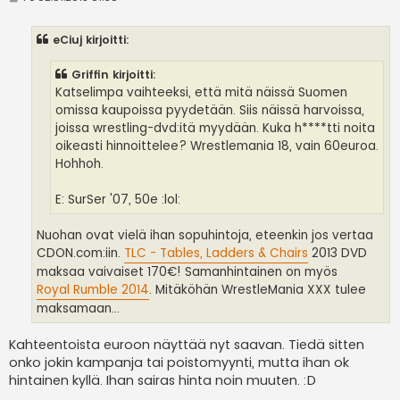
i
e
s
eCiuj kirjoitti:
t
i
Griffin kirjoitti:
Katselimpa vaihteeksi, että mitä näissä Suomen
omissa kaupoissa pyydetään. Siis näissä harvoissa,
joissa wrestling-dvd:itä myydään. Kuka h****tti noita
oikeasti hinnoittelee? Wrestlemania 18, vain 60euroa.
Hohhoh.
E: SurSer '07, 50e :lol:
Nuohan ovat vielä ihan sopuhintoja, eteenkin jos vertaa
CDON.com:iin.
TLC - Tables, Ladders & Chairs
2013 DVD
maksaa vaivaiset 170€! Samanhintainen on myös
Royal Rumble 2014
. Mitäköhän WrestleMania XXX tulee
maksamaan...
Kahteentoista euroon näyttää nyt saavan. Tiedä sitten
onko jokin kampanja tai poistomyynti, mutta ihan ok
hintainen kyllä. Ihan sairas hinta noin muuten. :D