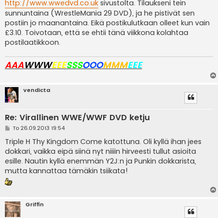
i
http://www.wwedvd.co.uk
sivustolta. Tilaukseni tein
sunnuntaina (WrestleMania 29 DVD), ja he pistivät sen
postiin jo maanantaina. Eikä postikulutkaan olleet kun vain
£3.10. Toivotaan, että se ehtii tänä viikkona kolahtaa
postilaatikkoon.
AAA
WWW
EEE
SSS
OOO
MMM
EEE
vendicta
Re: Virallinen WWE/WWF DVD ketju
V
To 26.09.2013 19:54
i
e
Triple H Thy Kingdom Come katottuna. Oli kyllä ihan jees
s
dokkari, vaikka eipä siinä nyt niiiin hirveesti tullut asioita
t
i
esille. Nautin kyllä enemmän Y2J:n ja Punkin dokkarista,
mutta kannattaa tämäkin tsiikata!
Griffin