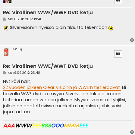
Re: Virallinen WWE/WWF DVD ketju
V
Ma 06.08.2012 19:46
i
e
Silvervisioniin hyvissä ajoin tilausta tekemään
s
t
i
eCiuj
Re: Virallinen WWE/WWF DVD ketju
V
Ke 19.09.2012 23:48
i
e
Nyt kävi näin,
s
22 vuoden jälkeen Clear Visionin ja WWE:n tiet eroavat.
Eli
t
i
halvalla WWE dvd:itä myyvä Silvervision tulee olemaan
historiaa tämän vuoden jälkeen. Myyvät varastot tyhjiksi,
jolloin on odotettavissa muhkeita tarjouksia joihin voisi
jopa tarttua.
AAA
WWW
EEE
SSS
OOO
MMM
EEE