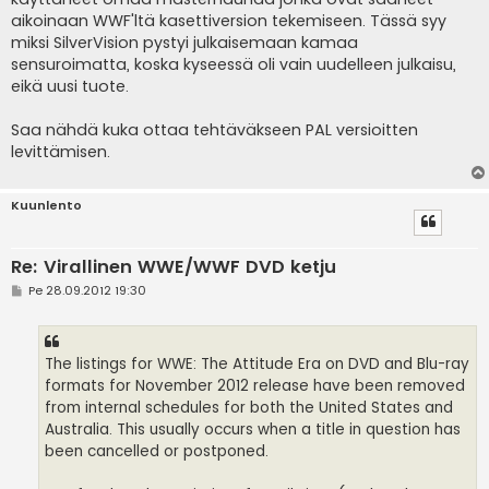
aikoinaan WWF'ltä kasettiversion tekemiseen. Tässä syy
miksi SilverVision pystyi julkaisemaan kamaa
sensuroimatta, koska kyseessä oli vain uudelleen julkaisu,
eikä uusi tuote.
Saa nähdä kuka ottaa tehtäväkseen PAL versioitten
levittämisen.
Kuunlento
Re: Virallinen WWE/WWF DVD ketju
V
Pe 28.09.2012 19:30
i
e
s
t
i
The listings for WWE: The Attitude Era on DVD and Blu-ray
formats for November 2012 release have been removed
from internal schedules for both the United States and
Australia. This usually occurs when a title in question has
been cancelled or postponed.