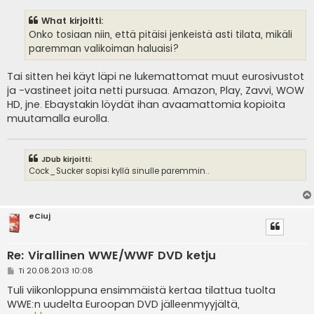
e
s
What kirjoitti:
t
i
Onko tosiaan niin, että pitäisi jenkeistä asti tilata, mikäli
paremman valikoiman haluaisi?
Tai sitten hei käyt läpi ne lukemattomat muut eurosivustot
ja -vastineet joita netti pursuaa. Amazon, Play, Zavvi, WOW
HD, jne. Ebaystakin löydät ihan avaamattomia kopioita
muutamalla eurolla.
JDub kirjoitti:
Cock_Sucker sopisi kyllä sinulle paremmin..
eCiuj
Re: Virallinen WWE/WWF DVD ketju
V
Ti 20.08.2013 10:08
i
e
Tuli viikonloppuna ensimmäistä kertaa tilattua tuolta
s
WWE:n uudelta Euroopan DVD jälleenmyyjältä,
t