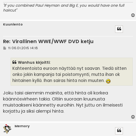
"If you combined Paul Heyman and Big E, you would have one full
haircut"
Kuunlento
Re: Virallinen WWE/WWF DVD ketju
V
Ti 06.01.2015 14:18
i
e
s
Wanhus kirjoitti:
t
i
Kahteentoista euroon näyttää nyt saavan. Tiedä sitten
onko jokin kampanja tai poistomyynti, mutta ihan ok
hintainen kyllä. Ihan sairas hinta noin muuten.
Joku taisi aiemmin mainita, että hinta oli korkea
käännösvirheen takia. Oltiin suoraan kruunusta
muistaakseni käännetty euroihin. Nyt juttu on ilmeisesti
korjattu ja siksi alempi hinta.
Memory