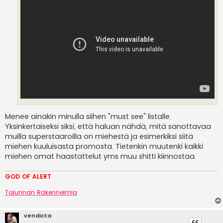
Menee ainakin minulla siihen "must see" listalle.
Yksinkertaiseksi siksi, että haluan nähdä, mitä sanottavaa
muilla superstaaroilla on miehestä ja esimerkiksi siitä
miehen kuuluisasta promosta. Tietenkin muutenki kaikki
miehen omat haastattelut yms muu shitti kiinnostaa.
GOD OF ALERT
Heeelp meee
Tajunnan Rakennelmia
vendicta