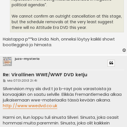
political agendas”.
We cannot confirm an outright cancellation at this stage,
but the schedule removals at the very least suggest
there will no Attitude Era DVD this year.
Haistappa p**ka Linda. Noh, onneksi löytyy kaikki showt
bootlegginä jo himasta.
juzo-mysterio
Re: Virallinen WWE/WWF DVD ketju
V
Ma 07.01.2013 21:41
i
e
Silvervision myy siis dvd:t ja b-rayt pois varastoista ja
s
korvaajakin on saatu selville. Elikkäs Fremantlemedia alkaa
t
i
julkaisemaan wwe-materiaalia tässä kevään aikana.
http://www.wwedvd.co.uk
Harmi on, kun loppu tuli sinusta Silveri. Sinusta, joka osasit
hommasi muita paremmin. Sinusta, joka olit kaikkein