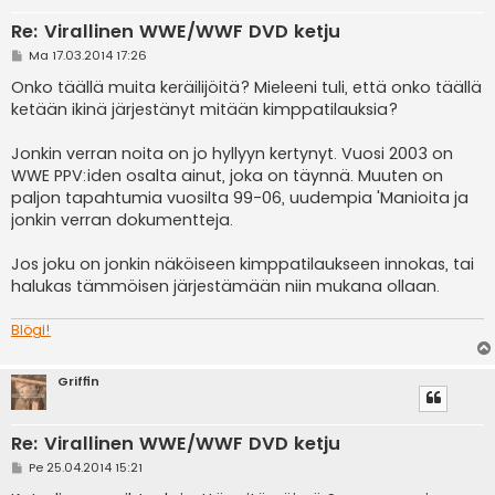
Re: Virallinen WWE/WWF DVD ketju
V
Ma 17.03.2014 17:26
i
e
Onko täällä muita keräilijöitä? Mieleeni tuli, että onko täällä
s
ketään ikinä järjestänyt mitään kimppatilauksia?
t
i
Jonkin verran noita on jo hyllyyn kertynyt. Vuosi 2003 on
WWE PPV:iden osalta ainut, joka on täynnä. Muuten on
paljon tapahtumia vuosilta 99-06, uudempia 'Manioita ja
jonkin verran dokumentteja.
Jos joku on jonkin näköiseen kimppatilaukseen innokas, tai
halukas tämmöisen järjestämään niin mukana ollaan.
Blögi!
Griffin
Re: Virallinen WWE/WWF DVD ketju
V
Pe 25.04.2014 15:21
i