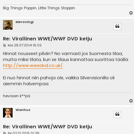
Big Things Poppin, Little Things Stoppin
Merovingi
Re: Virallinen WWE/WWF DVD ketju
V
Ma 28.07.2014 16:02
i
e
Hinnat nousseet pilviin? No varmasti jos Suomesta tilaa,
s
mutta miksi tilata, kun se tilaus kannattaa suorittaa täällä:
t
i
http://www.wwedvd.co.uk/
.
Ei nuo hinnat niin pahoja ole, vaikka Silvervisionilla oli
aiemmin halvempaa.
hevosen k**pä
Wanhus
Re: Virallinen WWE/WWF DVD ketju
V
Pe 02.01.2015 01:38