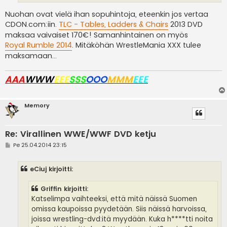
Nuohan ovat vielä ihan sopuhintoja, eteenkin jos vertaa
CDON.com:iin.
TLC - Tables, Ladders & Chairs
2013 DVD
maksaa vaivaiset 170€! Samanhintainen on myös
Royal Rumble 2014
. Mitäköhän WrestleMania XXX tulee
maksamaan...
AAA
WWW
EEE
SSS
OOO
MMM
EEE
Memory
Re: Virallinen WWE/WWF DVD ketju
V
Pe 25.04.2014 23:15
i
e
s
eCiuj kirjoitti:
t
i
Griffin kirjoitti:
Katselimpa vaihteeksi, että mitä näissä Suomen
omissa kaupoissa pyydetään. Siis näissä harvoissa,
joissa wrestling-dvd:itä myydään. Kuka h****tti noita