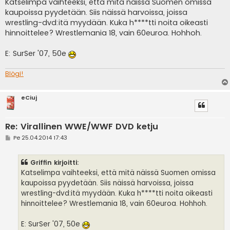
e
Katselimpa vaihteeksi, että mitä näissä Suomen omissa
s
kaupoissa pyydetään. Siis näissä harvoissa, joissa
t
i
wrestling-dvd:itä myydään. Kuka h****tti noita oikeasti
hinnoittelee? Wrestlemania 18, vain 60euroa. Hohhoh.
E: SurSer '07, 50e
Blögi!
eCiuj
Re: Virallinen WWE/WWF DVD ketju
V
Pe 25.04.2014 17:43
i
e
s
Griffin kirjoitti:
t
i
Katselimpa vaihteeksi, että mitä näissä Suomen omissa
kaupoissa pyydetään. Siis näissä harvoissa, joissa
wrestling-dvd:itä myydään. Kuka h****tti noita oikeasti
hinnoittelee? Wrestlemania 18, vain 60euroa. Hohhoh.
E: SurSer '07, 50e