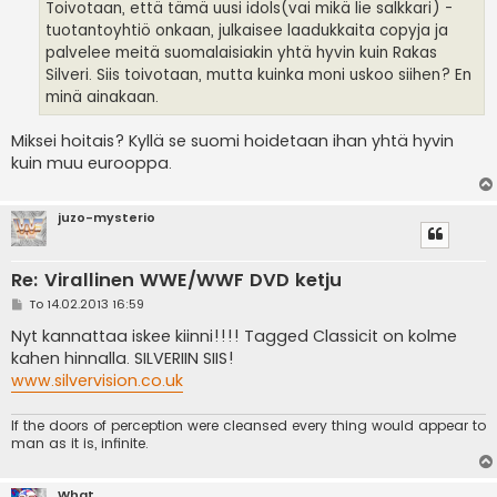
Toivotaan, että tämä uusi idols(vai mikä lie salkkari) -
tuotantoyhtiö onkaan, julkaisee laadukkaita copyja ja
palvelee meitä suomalaisiakin yhtä hyvin kuin Rakas
Silveri. Siis toivotaan, mutta kuinka moni uskoo siihen? En
minä ainakaan.
Miksei hoitais? Kyllä se suomi hoidetaan ihan yhtä hyvin
kuin muu eurooppa.
juzo-mysterio
Re: Virallinen WWE/WWF DVD ketju
V
To 14.02.2013 16:59
i
e
Nyt kannattaa iskee kiinni!!!! Tagged Classicit on kolme
s
kahen hinnalla. SILVERIIN SIIS!
t
i
www.silvervision.co.uk
If the doors of perception were cleansed every thing would appear to
man as it is, infinite.
What