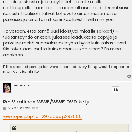
nopein ja sinusta, joka näytit tietä kaikille muille
nettikaupoille. Jään kaipaamaan julkaisujasi ja alennuksiasi
ikuisesti, tilaukseni tulivat kotiovelle aina muutamassa
päivässä ja aina toimit kuninkaallisesti. I will miss you.
Toivotaan, että tämä uusi idols(vai mikä lie salkkari) -
tuotantoyhtiö onkaan, julkaisee laadukkaita copyja ja
palvelee meitä suomalaisiakin yhtä hyvin kuin Rakas Silveri.
Siis toivotaan, mutta kuinka moni uskoo siihen? En minä
ainakaan.
If the doors of perception were cleansed every thing would appear to
man as it is, infinite.
vendicta
Re: Virallinen WWE/WWF DVD ketju
V
Ma 07.01.2013 23:31
i
e
viewtopic.php?p=297555#p297555
s
t
i