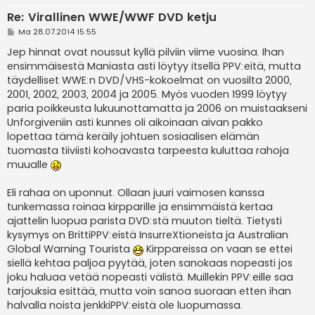
Re: Virallinen WWE/WWF DVD ketju
V
Ma 28.07.2014 15:55
i
e
Jep hinnat ovat noussut kyllä pilviin viime vuosina. Ihan
s
ensimmäisestä Maniasta asti löytyy itsellä PPV:eitä, mutta
t
i
täydelliset WWE:n DVD/VHS-kokoelmat on vuosilta 2000,
2001, 2002, 2003, 2004 ja 2005. Myös vuoden 1999 löytyy
paria poikkeusta lukuunottamatta ja 2006 on muistaakseni
Unforgiveniin asti kunnes oli aikoinaan aivan pakko
lopettaa tämä keräily johtuen sosiaalisen elämän
tuomasta tiiviisti kohoavasta tarpeesta kuluttaa rahoja
muualle
Eli rahaa on uponnut. Ollaan juuri vaimosen kanssa
tunkemassa roinaa kirpparille ja ensimmäistä kertaa
ajattelin luopua parista DVD:stä muuton tieltä. Tietysti
kysymys on BrittiPPV:eistä InsurreXtioneista ja Australian
Global Warning Tourista
Kirppareissa on vaan se ettei
siellä kehtaa paljoa pyytää, joten sanokaas nopeasti jos
joku haluaa vetää nopeasti välistä. Muillekin PPV:eille saa
tarjouksia esittää, mutta voin sanoa suoraan etten ihan
halvalla noista jenkkiPPV:eistä ole luopumassa.