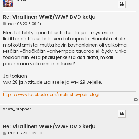
Re: Virallinen WWE/WWF DVD ketju
V
Pe 14.06.2013 09:01
i
e
Eilen tuli tehtyä pari tilausta tuolta juzo mysterion
s
linkittämästä uudesta verkkokaupasta. Hinnoista ei ole
t
i
motkottamista, mutta kovin köyhänlainen oli valikoima.
Mitään vähääkään vanhempaa tavaraa ei löydy. Onko
tosiaan niin, että pitäisi jenkeistä asti tilata, mikäli
paremman valikoiman haluaisi?
Ja tosiaan
WM 28 ja Attitude Era itselle ja WM 29 veljelle.
https://www.facebook.com/matinshowpainiblogi
Show_Stopper
Re: Virallinen WWE/WWF DVD ketju
V
La 15.06.2013 02:00
i