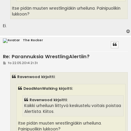
Itse pidän muuten wrestlingiäkin urheiluna. Painipuolikin
lukkoon?
Ei.
The Rocker
Re: Parannuksia WrestlingAlertiin?
V
To 22.05.2014 21:31
i
e
s
Ravenwood kirjoitti:
t
i
DeadManWalking kirjoitti:
Ravenwood kirjoitti:
Kaikki urheiluun liittyvä keskustelu voitais poistaa
Alertista. Kiitos.
Itse pidän muuten wrestlingiäkin urheiluna.
Painipuolikin lukkoon?