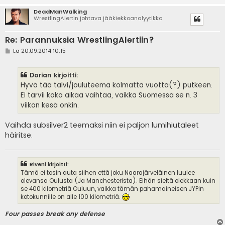
DeadManWalking
WrestlingAlertin johtava jääkiekkoanalyytikko
Re: Parannuksia WrestlingAlertiin?
V
La 20.09.2014 10:15
i
e
s
Dorian kirjoitti:
t
i
Hyvä tää talvi/jouluteema kolmatta vuotta(?) putkeen.
Ei tarvii koko aikaa vaihtaa, vaikka Suomessa se n. 3
viikon kesä onkin.
Vaihda subsilver2 teemaksi niin ei paljon lumihiutaleet
häiritse.
Riveni kirjoitti:
Tämä ei tosin auta siihen että joku Naarajärveläinen luulee
olevansa Oulusta (Ja Manchesterista). Eihän sieltä olekkaan kuin
se 400 kilometriä Ouluun, vaikka tämän pahamaineisen JYPin
kotokunnille on alle 100 kilometriä.
Four passes break any defense