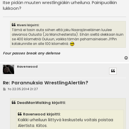
Itse pidän muuten wrestlingiäkin urheiluna. Painipuolikin
lukkoon?
Riveni kirjoitti:
Tämä ei tosin auta siihen että joku Naarajärveläinen luulee
olevansa Oulusta (Ja Manchesterista). Eihän sieltä olekkaan kuin
se 400 kilometriä Ouluun, vaikka tämän pahamaineisen JYPin
kotokunnille on alle 100 kilometriä.
Four passes break any defense
Ravenwood
Re: Parannuksia WrestlingAlertiin?
V
To 22.05.2014 21:27
i
e
s
DeadManWalking kirjoitti:
t
i
Ravenwood kirjoitti:
Kaikki urheiluun liittyvä keskustelu voitais poistaa
Alertista. Kiitos.