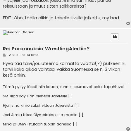
= Jäjelle jää roskakori, jossa Ahma sun muut puhuu
reissuistaan ja muut sitten salkkareista?
EDIT: Oho, täällä olikin jo toiselle sivulle jatkettu, my bad.
Dorian
Re: Parannuksia WrestlingAlertiin?
V
La 20.09.2014 10:13
i
e
Hyvä tää talvi/jouluteema kolmatta vuotta(?) putkeen. Ei
s
tarvii koko aikaa vaihtaa, vaikka Suomessa se n. 3 viikon
t
i
kesä onkin.
Tämä pysyy tässä niin kauan, kunnes seuraavat asiat tapahtuvat:
SM-liiga käy liian pieneksi Jokereille [ ]
Hjallis harkimo suksii vittuun Jokereista [ ]
Joel Armia tekee Olympiakisoissa maalin [ ]
Minä ja DMW istutaan tuopin ääressä [ ]