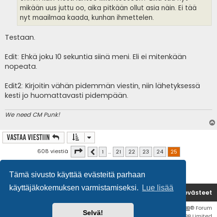
mikään uus juttu oo, aika pitkään ollut asia näin. Ei tää
nyt maailmaa kaada, kunhan ihmettelen.
Testaan.
Edit: Ehkä joku 10 sekuntia siinä meni. Eli ei mitenkään
nopeata.
Edit2: Kirjoitin vähän pidemmän viestin, niin lähetyksessä
kesti jo huomattavasti pidempään.
We need CM Punk!
Vastaa Viestiin
Sivu
25
/
25
608 viestiä
1
…
21
22
23
24
25
Edellinen
Tämä sivusto käyttää evästeitä parhaan
käyttäjäkokemuksen varmistamiseksi.
Lue lisää
Etusivu
Poista evästeet
Flat Style by
Ian Bradley
• Keskustelufoorumin ohjelmisto
phpBB
® Forum
Selvä!
Software © phpBB Limited