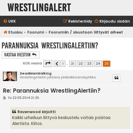
WrestlingAlert
UKK
Rekisteröidy
Kirjaudu sisään
Etusivu
Foorumi
Foorumiin / sivustoon liittyvät aiheet
Parannuksia WrestlingAlertiin?
Vastaa Viestiin
Sivu
25
/
25
608 viestiä
1
…
21
22
23
24
25
Edellinen
DeadManWalking
WrestlingAlertin johtava jääkiekkoanalyytikko
Re: Parannuksia WrestlingAlertiin?
V
To 22.05.2014 21:25
i
e
s
Ravenwood kirjoitti:
t
i
Kaikki urheiluun liittyvä keskustelu voitais poistaa
Alertista. Kiitos.