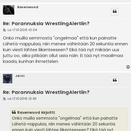
Ravenwood
Re: Parannuksia WrestlingAlertiin?
V
La 17.10.2015 10:34
i
e
Onko muilla semmosta "ongelmaa" että kun painatte
s
Lähetä-nappulaa, niin menee vähintään 20 sekuntia ennen
t
i
kuin viesti lähtee liikenteeseen? Eikä tää nyt mikään uus
juttu oo, aika pitkään ollut asia näin. Ei tää nyt maailmaa
kaada, kunhan ihmettelen.
Jers1
Re: Parannuksia WrestlingAlertiin?
V
La 17.10.2015 13:43
i
e
s
Ravenwood kirjoitti:
t
i
Onko muilla semmosta "ongelmaa" että kun painatte
Lähetä-nappulaa, niin menee vähintään 20 sekuntia
ennen kuin viesti lähtee liikenteeseen? Eikä tää nyt