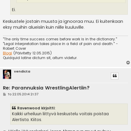
Ei.
Keskustele jostain muusta ja ignooraa muu. Ei kuitenkaan
eksy muihin alueisiin kuin niille kuuluville.
"The only time success comes before work is in the dictionary."
"Legal interpretation takes place in a field of pain and death." -
Robert Cover
Blogi
(Päivitetty 12.05.2015)
Quidquid latine dictum sit, altum videtur.
vendicta
Re: Parannuksia WrestlingAlertiin?
V
To 22.05.2014 21:37
i
e
s
Ravenwood kirjoitti:
t
i
Kaikki urheiluun liittyvä keskustelu voitais poistaa
Alertista. Kiitos.