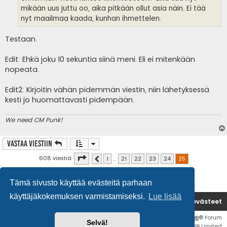
mikään uus juttu oo, aika pitkään ollut asia näin. Ei tää
nyt maailmaa kaada, kunhan ihmettelen.
Testaan.
Edit: Ehkä joku 10 sekuntia siinä meni. Eli ei mitenkään
nopeata.
Edit2: Kirjoitin vähän pidemmän viestin, niin lähetyksessä
kesti jo huomattavasti pidempään.
We need CM Punk!
Vastaa Viestiin
Sivu
25
/
25
608 viestiä
1
…
21
22
23
24
25
Edellinen
Tämä sivusto käyttää evästeitä parhaan
käyttäjäkokemuksen varmistamiseksi.
Lue lisää
Etusivu
Poista evästeet
Flat Style by
Ian Bradley
• Keskustelufoorumin ohjelmisto
phpBB
® Forum
Selvä!
Software © phpBB Limited