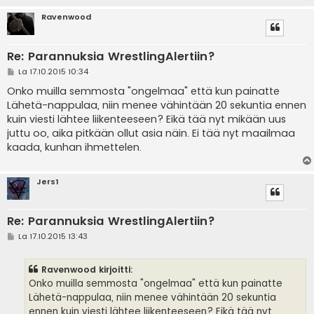
Ravenwood
Re: Parannuksia WrestlingAlertiin?
V
La 17.10.2015 10:34
i
e
Onko muilla semmosta "ongelmaa" että kun painatte
s
Lähetä-nappulaa, niin menee vähintään 20 sekuntia ennen
t
i
kuin viesti lähtee liikenteeseen? Eikä tää nyt mikään uus
juttu oo, aika pitkään ollut asia näin. Ei tää nyt maailmaa
kaada, kunhan ihmettelen.
Jers1
Re: Parannuksia WrestlingAlertiin?
V
La 17.10.2015 13:43
i
e
s
Ravenwood kirjoitti:
t
i
Onko muilla semmosta "ongelmaa" että kun painatte
Lähetä-nappulaa, niin menee vähintään 20 sekuntia
ennen kuin viesti lähtee liikenteeseen? Eikä tää nyt