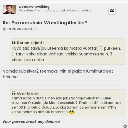
DeadManWalking
WrestlingAlertin johtava jääkiekkoanalyytikko
Re: Parannuksia WrestlingAlertiin?
V
La 20.09.2014 10:15
i
e
s
Dorian kirjoitti:
t
i
Hyvä tää talvi/jouluteema kolmatta vuotta(?) putkeen.
Ei tarvii koko aikaa vaihtaa, vaikka Suomessa se n. 3
viikon kesä onkin.
Vaihda subsilver2 teemaksi niin ei paljon lumihiutaleet
häiritse.
Riveni kirjoitti:
Tämä ei tosin auta siihen että joku Naarajärveläinen luulee
olevansa Oulusta (Ja Manchesterista). Eihän sieltä olekkaan kuin
se 400 kilometriä Ouluun, vaikka tämän pahamaineisen JYPin
kotokunnille on alle 100 kilometriä.
Four passes break any defense