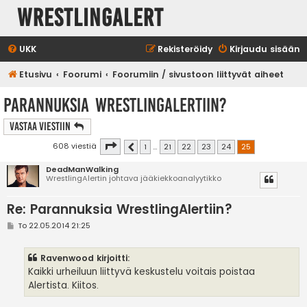
WrestlingAlert
UKK
Rekisteröidy
Kirjaudu sisään
Etusivu
Foorumi
Foorumiin / sivustoon liittyvät aiheet
Parannuksia WrestlingAlertiin?
Vastaa Viestiin
Sivu
25
/
25
608 viestiä
1
…
21
22
23
24
25
Edellinen
DeadManWalking
WrestlingAlertin johtava jääkiekkoanalyytikko
Re: Parannuksia WrestlingAlertiin?
V
To 22.05.2014 21:25
i
e
s
Ravenwood kirjoitti:
t
i
Kaikki urheiluun liittyvä keskustelu voitais poistaa
Alertista. Kiitos.