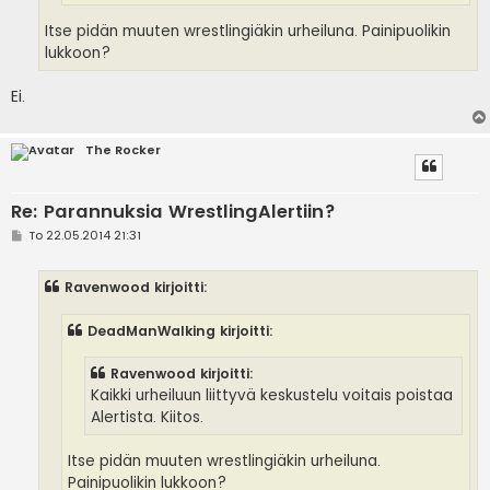
Itse pidän muuten wrestlingiäkin urheiluna. Painipuolikin
lukkoon?
Ei.
The Rocker
Re: Parannuksia WrestlingAlertiin?
V
To 22.05.2014 21:31
i
e
s
Ravenwood kirjoitti:
t
i
DeadManWalking kirjoitti:
Ravenwood kirjoitti:
Kaikki urheiluun liittyvä keskustelu voitais poistaa
Alertista. Kiitos.
Itse pidän muuten wrestlingiäkin urheiluna.
Painipuolikin lukkoon?