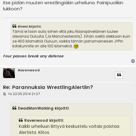
Itse pidän muuten wrestlingiäkin urheiluna. Painipuolikin
lukkoon?
Riveni kirjoitti:
Tämä ei tosin auta siihen että joku Naarajärveläinen luulee
olevansa Oulusta (Ja Manchesterista). Eihän sieltä olekkaan kuin
se 400 kilometriä Ouluun, vaikka tämän pahamaineisen JYPin
kotokunnille on alle 100 kilometriä.
Four passes break any defense
Ravenwood
Re: Parannuksia WrestlingAlertiin?
V
To 22.05.2014 21:27
i
e
s
DeadManWalking kirjoitti:
t
i
Ravenwood kirjoitti:
Kaikki urheiluun liittyvä keskustelu voitais poistaa
Alertista. Kiitos.