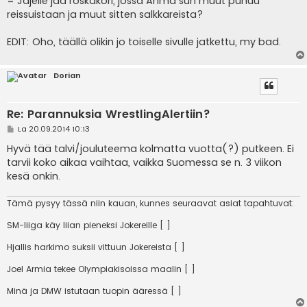
= Jäjelle jää roskakori, jossa Ahma sun muut puhuu
reissuistaan ja muut sitten salkkareista?
EDIT: Oho, täällä olikin jo toiselle sivulle jatkettu, my bad.
Dorian
Re: Parannuksia WrestlingAlertiin?
V
La 20.09.2014 10:13
i
e
Hyvä tää talvi/jouluteema kolmatta vuotta(?) putkeen. Ei
s
tarvii koko aikaa vaihtaa, vaikka Suomessa se n. 3 viikon
t
i
kesä onkin.
Tämä pysyy tässä niin kauan, kunnes seuraavat asiat tapahtuvat:
SM-liiga käy liian pieneksi Jokereille [ ]
Hjallis harkimo suksii vittuun Jokereista [ ]
Joel Armia tekee Olympiakisoissa maalin [ ]
Minä ja DMW istutaan tuopin ääressä [ ]