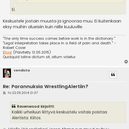
Ei.
Keskustele jostain muusta ja ignooraa muu. Ei kuitenkaan
eksy muihin alueisiin kuin niille kuuluville.
"The only time success comes before work is in the dictionary."
"Legal interpretation takes place in a field of pain and death." -
Robert Cover
Blogi
(Päivitetty 12.05.2015)
Quidquid latine dictum sit, altum videtur.
vendicta
Re: Parannuksia WrestlingAlertiin?
V
To 22.05.2014 21:37
i
e
s
Ravenwood kirjoitti:
t
i
Kaikki urheiluun liittyvä keskustelu voitais poistaa
Alertista. Kiitos.