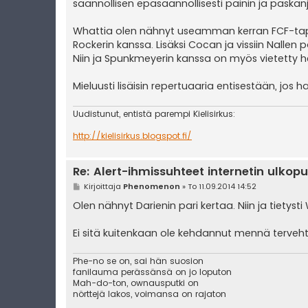
säännöllisen epäsäännöllisesti painin ja paska
Whattia olen nähnyt useamman kerran FCF-tapaht
Rockerin kanssa. Lisäksi Cocan ja vissiin Nalle
Niin ja Spunkmeyerin kanssa on myös vietetty h
Mieluusti lisäisin repertuaaria entisestään, jos ha
Uudistunut, entistä parempi Kielisirkus:
http://kielisirkus.blogspot.fi/
Re: Alert-ihmissuhteet internetin ulkopu
V
Kirjoittaja
Phenomenon
»
To 11.09.2014 14:52
i
e
Olen nähnyt Darienin pari kertaa. Niin ja tietyst
s
t
i
Ei sitä kuitenkaan ole kehdannut mennä tervehti
Phe-no se on, sai hän suosion
fanilauma perässänsä on jo loputon
Mah-do-ton, ownausputki on
nörttejä lakos, voimansa on rajaton