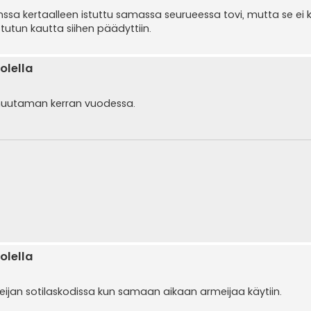
kanssa kertaalleen istuttu samassa seurueessa tovi, mutta se ei ky
 tutun kautta siihen päädyttiin.
olella
ia muutaman kerran vuodessa.
olella
an sotilaskodissa kun samaan aikaan armeijaa käytiin.