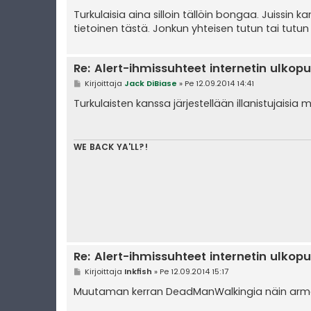
i
e
Turkulaisia aina silloin tällöin bongaa. Juissin 
s
tietoinen tästä. Jonkun yhteisen tutun tai tutun
t
i
Re: Alert-ihmissuhteet internetin ulkopu
V
Kirjoittaja
Jack DiBiase
»
Pe 12.09.2014 14:41
i
e
Turkulaisten kanssa järjestellään illanistujais
s
t
i
WE BACK YA'LL?!
Re: Alert-ihmissuhteet internetin ulkopu
V
Kirjoittaja
Inkfish
»
Pe 12.09.2014 15:17
i
e
Muutaman kerran DeadManWalkingia näin armeij
s
t