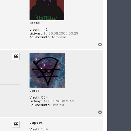
Stefa
Viestit:
1142
Liittynyt:
Su 26.06.2005 00:29
Paikkakunta:
Tampere
Y
l
ö
s
Jers1
Viestit:
834
Liittynyt:
Pe 03.11.2006 15:53
Paikkakunta:
Helsinki
Y
l
Japeet
ö
s
Viestit:
1514