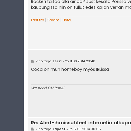
e
Rockeri taitaa olla ainoa? Just kesällä Porissa ve
s
kaupungissa niin on tullut edes kaljan verran mo
t
i
Last.fm
|
Steam
|
Listal
V
Kirjoittaja
Jers1
»
To 11.09.2014 23:40
i
e
Coca on mun homeboy myös IRLissä
s
t
i
We need CM Punk!
Re: Alert-ihmissuhteet internetin ulkopu
V
Kirjoittaja
Japeet
»
Pe 12.09.2014 00:08