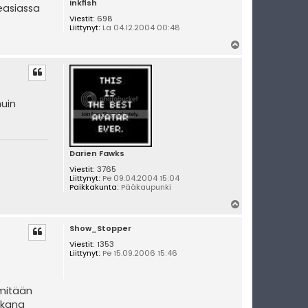
Inkfish
easiassa
Viestit:
698
Liittynyt:
La 04.12.2004 00:48
Y
l
ö
s
huin
Darien Fawks
Viestit:
3765
Liittynyt:
Pe 09.04.2004 15:04
Paikkakunta:
Pääkaupunki
Y
l
Show_Stopper
ö
s
Viestit:
1353
Liittynyt:
Pe 15.09.2006 15:46
 mitään
mukana