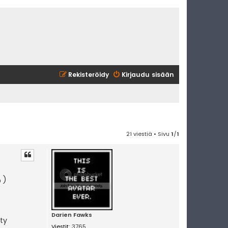
Rekisteröidy
Kirjaudu sisään
21 viestiä • Sivu
1
/
1
)
Darien Fawks
ty
Viestit:
3765