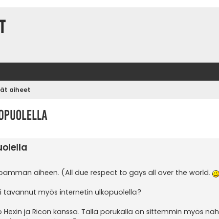
t
vät aiheet
kopuolella
olella
mman aiheen. (All due respect to gays all over the world.
tai tavannut myös internetin ulkopuolella?
no Hexin ja Ricon kanssa. Tällä porukalla on sittemmin myös näh