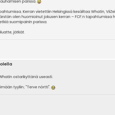
njauhamisen parissa.
umissa. Kerran vietettiin Helsingissä kesäiltaa Whatin, ViiZei
n pärstän olen huomioinut jokusen kerran – FCF:n tapahtumissa h
etkiä suomipainin parissa.
luatte, jätkät.
olella
i Whatin ostarikyttänä useasti.
mään tyyliin; "Terve nörtti".