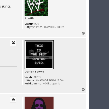
 ikinä.
Ace86
Viestit:
272
Liittynyt:
Pe 25.04.2008 23:32
Y
l
ö
s
Darien Fawks
Viestit:
3765
Liittynyt:
Pe 09.04.2004 15:04
Paikkakunta:
Pääkaupunki
Y
l
ö
s