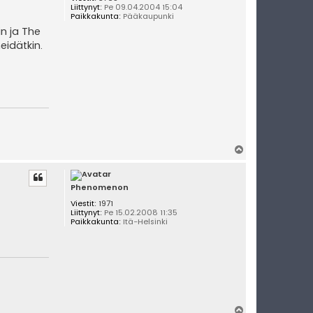
Liittynyt:
Pe 09.04.2004 15:04
Paikkakunta:
Pääkaupunki
n ja The
eidätkin.
Y
l
ö
s
Phenomenon
Viestit:
1971
Liittynyt:
Pe 15.02.2008 11:35
Paikkakunta:
Itä-Helsinki
Y