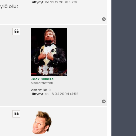
Liittynyt:
Pe 29.12.2006 16:00
llä ollut
Y
l
ö
s
Jack DiBiase
Moderaattori
Viestit:
3819
Liittynyt:
Su 18.04.2004 14:52
Y
l
ö
s