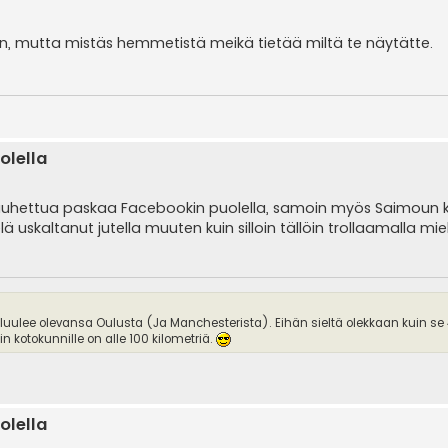
n, mutta mistäs hemmetistä meikä tietää miltä te näytätte.
olella
löin jauhettua paskaa Facebookin puolella, samoin myös Saimoun 
ielä uskaltanut jutella muuten kuin silloin tällöin trollaamalla mi
 luulee olevansa Oulusta (Ja Manchesterista). Eihän sieltä olekkaan kuin se
 kotokunnille on alle 100 kilometriä.
olella