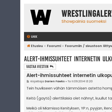
WrestlingAler
Showpainia suomeksi
UKK
Etusivu
Foorumi
Foorumiin / sivustoon liitty
Alert-ihmissuhteet internetin ul
Vastaa Viestiin
Alert-ihmissuhteet internetin ulkopu
V
Kirjoittaja
Darien Fawks
»
To 11.09.2014 13:20
i
e
Tein huvikseen vähän tämmöisen astetta hompa
s
t
i
Keitä (gaytä) alerttilaisia olet nähnyt, kuullut 
Meikä oli Miamissa Kenityksen, YP:n, pyyjan, Re