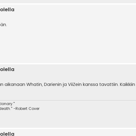
olella
ään.
olella
aan aikanaan Whatin, Darienin ja ViiZein kanssa tavattiin. Kaikkiin
.
ionary."
 death." -Robert Cover
olella