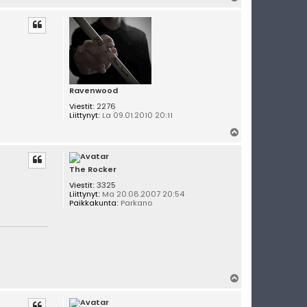
l
ö
s
Ravenwood
Viestit:
2276
Liittynyt:
La 09.01.2010 20:11
Y
l
ö
s
The Rocker
Viestit:
3325
Liittynyt:
Ma 20.08.2007 20:54
Paikkakunta:
Parkano
Y
l
ö