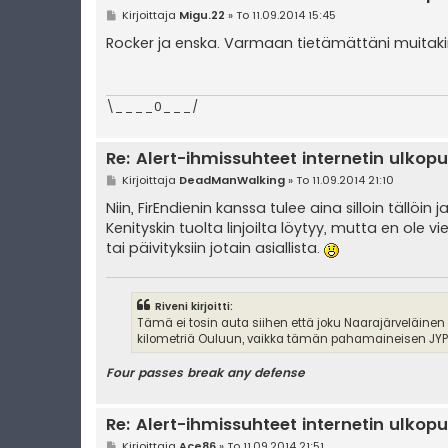
V
Kirjoittaja
Migu.22
»
To 11.09.2014 15:45
i
e
Rocker ja enska. Varmaan tietämättäni muitaki
s
t
i
\____0___/
Re: Alert-ihmissuhteet internetin ulkopu
V
Kirjoittaja
DeadManWalking
»
To 11.09.2014 21:10
i
e
Niin, FirEndienin kanssa tulee aina silloin täl
s
Kenityskin tuolta linjoilta löytyy, mutta en ole v
t
i
tai päivityksiin jotain asiallista.
Riveni kirjoitti:
Tämä ei tosin auta siihen että joku Naarajärveläinen
kilometriä Ouluun, vaikka tämän pahamaineisen JYPin
Four passes break any defense
Re: Alert-ihmissuhteet internetin ulkopu
V
Kirjoittaja
Ace86
»
To 11.09.2014 21:51