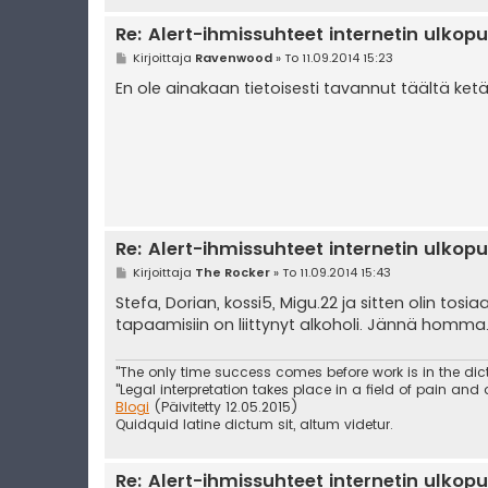
Re: Alert-ihmissuhteet internetin ulkopu
V
Kirjoittaja
Ravenwood
»
To 11.09.2014 15:23
i
e
En ole ainakaan tietoisesti tavannut täältä ket
s
t
i
Re: Alert-ihmissuhteet internetin ulkopu
V
Kirjoittaja
The Rocker
»
To 11.09.2014 15:43
i
e
Stefa, Dorian, kossi5, Migu.22 ja sitten olin tosi
s
tapaamisiin on liittynyt alkoholi. Jännä homma
t
i
"The only time success comes before work is in the dict
"Legal interpretation takes place in a field of pain and
Blogi
(Päivitetty 12.05.2015)
Quidquid latine dictum sit, altum videtur.
Re: Alert-ihmissuhteet internetin ulkopu