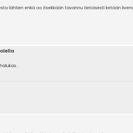
sta lähtien enkä oo itsekkään tavannu tietoisesti ketään livenä
olella
halukas...