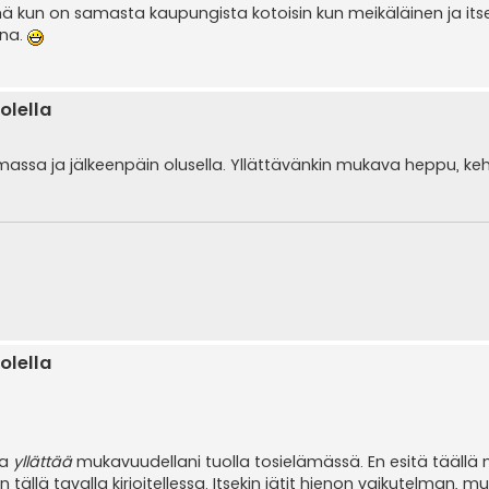
nä kun on samasta kaupungista kotoisin kun meikäläinen ja its
ina.
olella
assa ja jälkeenpäin olusella. Yllättävänkin mukava heppu, ke
olella
pa
yllättää
mukavuudellani tuolla tosielämässä. En esitä täällä
tällä tavalla kirjoitellessa. Itsekin jätit hienon vaikutelman, 