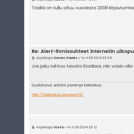
i
e
Täällä on tullu oltuu vuodesta 2008 kirjautumise
s
t
i
Re: Alert-ihmissuhteet internetin ulkopu
V
Kirjoittaja
Darien Fawks
»
To 11.09.2014 22:24
i
e
Jos joku tahtoo tavata Stadissa, niin voisin olla 
s
t
i
Uudistunut, entistä parempi Kielisirkus:
http://kielisirkus.blogspot.fi/
V
Kirjoittaja
Stefa
»
To 11.09.2014 23:12
i