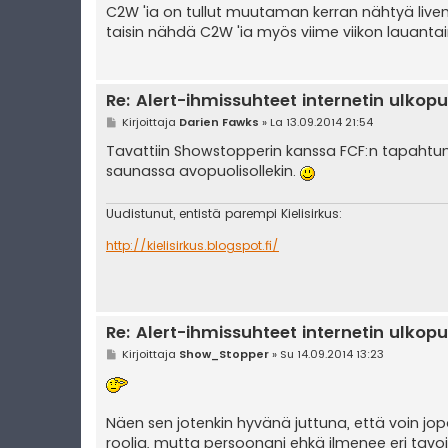
i
C2W 'ia on tullut muutaman kerran nähtyä live
taisin nähdä C2W 'ia myös viime viikon lauanta
Re: Alert-ihmissuhteet internetin ulkopu
V
Kirjoittaja
Darien Fawks
»
La 13.09.2014 21:54
i
e
Tavattiin Showstopperin kanssa FCF:n tapahtum
s
saunassa avopuolisollekin.
t
i
Uudistunut, entistä parempi Kielisirkus:
http://kielisirkus.blogspot.fi/
Re: Alert-ihmissuhteet internetin ulkopu
V
Kirjoittaja
Show_Stopper
»
Su 14.09.2014 13:23
i
e
s
t
i
Näen sen jotenkin hyvänä juttuna, että voin jo
roolia, mutta persoonani ehkä ilmenee eri tavoin 