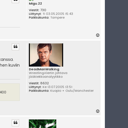
s
Migu.22
Viestit:
730
Liittynyt:
Ti 03.05.2005 15:43
Paikkakunta:
Tampere
Y
l
ö
s
kanssa.
ehen kuviin
DeadManWalking
WrestlingAlertin johtava
jääkiekkoanalyytikko
Viestit:
8632
Liittynyt:
Ke 13.07.2005 13:51
Paikkakunta:
Kuopio + Oulu/Manchester
 400
Y
l
ö
s