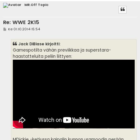
MR.Off Topic
Re: WWE 2K15
V
Ke 01.10.2014 15:54
i
e
s
Jack DiBiase kirjoitti:
t
i
Gamespotilta vähän previikkaa ja superstara-
haastatteluita peliin liittyen:
MDickie -ketjussa kaipalin kunnon uramoodin perään,