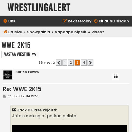
WrestlingAlert
UKK
Rekisteröidy
Kirjaudu sisään
Etusivu
Showpainia
Vapaapainipelit & videot
WWE 2K15
Vastaa Viestiin
98 viestiä
1
2
3
4
Edellinen
Seuraava
Darien Fawks
Re: WWE 2K15
V
Pe 05.09.2014 19:51
i
e
s
Jack DiBiase kirjoitti:
t
i
Jotain making of pätkää pelistä: