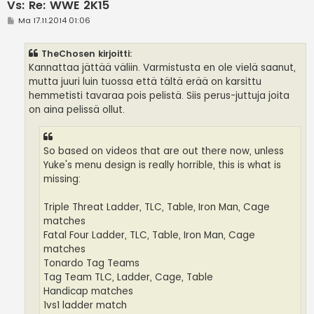
Vs: Re: WWE 2K15
V
Ma 17.11.2014 01:06
i
e
s
TheChosen kirjoitti:
t
i
Kannattaa jättää väliin. Varmistusta en ole vielä saanut,
mutta juuri luin tuossa että tältä erää on karsittu
hemmetisti tavaraa pois pelistä. Siis perus-juttuja joita
on aina pelissä ollut.
So based on videos that are out there now, unless
Yuke's menu design is really horrible, this is what is
missing:
Triple Threat Ladder, TLC, Table, Iron Man, Cage
matches
Fatal Four Ladder, TLC, Table, Iron Man, Cage
matches
Tonardo Tag Teams
Tag Team TLC, Ladder, Cage, Table
Handicap matches
1vs1 ladder match