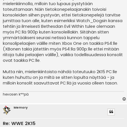
i
mielenkiinnolla, milloin tuo lupaus pystytään
toteuttamaan. Näin tietokonepelaajanakin toivoisi
konsoleiden siihen pystyvän, ettei tietokonepelejä tarvitse
jumittaa tuon alle, kuten esimerkiksi Watch_Dogsin kanssa
tehtiin ja ilmeisesti Bethesdan Evil Within tulee olemaan
myös PC:llä 900p kuten konsoleillakin. Siitähän sitten
ymmärtääkseni seurasi netissä kunnon tappelu
konsolipelaajien välille miten Xbox One on taakka PS4:lle
(XBonen takia jätettiin myös PS4:lla 900p:lle ettei mitään
riitoja tulisi pelaajien välille), vaikka todellisuudessa konsolit
ovat taakka PC:lle.
Mutta niin, mielenkiintoista nähdä toteutuuko 2K15 PC:lle
kuten huhuttu on ja miltä se sitten lopulta näyttää - ja
milloin konsolit saavuttavat PC:llä ja vuosia olleen tason.
hevosen k**pä
Memory
Re: WWE 2K15