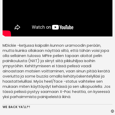
MDickie -ketjussa kaipalin kunnon uramoodin perään,
mutta kuinka ollakaan näyttää siltä, että tähän voisi jopa
olla sellainen tulossa. MPire pelien tapaan aloitat pelin
painikoulusta (NXT) ja siirryt siitä pikkuhiljaa isoihin
ympyröihin. Kehittymiseen ei tässä pelissä vaadi
ainoastaan matsien voittaminen, vaan sinun pitää kerätä
overiutta ja some buzzia omalla kehätyöskentelylläsi ja
haastatteluillasi. Myös heel/face -status vaihtelee sen
mukaan miten käyttäydyt kehässä ja sen ulkopuolella. Jos
tässä pelissä pystyy saamaan X-Pac heattia, on kyseessä
yksi parhaimmista painipeleistä ikinä.
WE BACK YA'LL?!