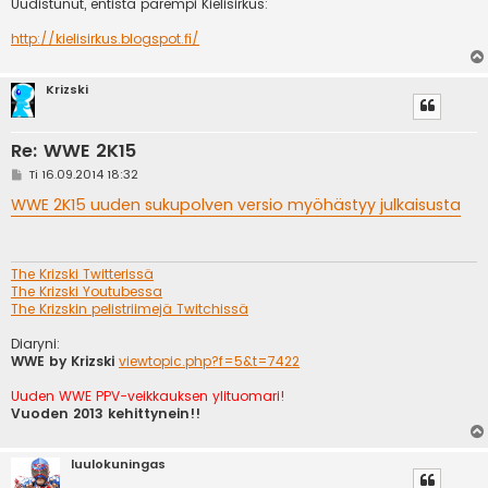
Uudistunut, entistä parempi Kielisirkus:
http://kielisirkus.blogspot.fi/
Krizski
Re: WWE 2K15
V
Ti 16.09.2014 18:32
i
e
WWE 2K15 uuden sukupolven versio myöhästyy julkaisusta
s
t
i
The Krizski Twitterissä
The Krizski Youtubessa
The Krizskin pelistriimejä Twitchissä
Diaryni:
WWE by Krizski
viewtopic.php?f=5&t=7422
Uuden WWE PPV-veikkauksen ylituomari!
Vuoden 2013 kehittynein!!
luulokuningas