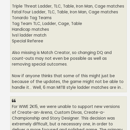
Triple Threat Ladder, TLC, Table, Iron Man, Cage matches
Fatal Four Ladder, TLC, Table, Iron Man, Cage matches
Tonardo Tag Teams
Tag Team TLC, Ladder, Cage, Table
Handicap matches
1vs1 ladder match
Special Referee
Also missing is Match Creator, so changing DQ and
count-outs may not even be possible as well as
removing special outcomes.
Now if anyone thinks that some of this might just be
because of the updates, the game might not be able to
handle it... Well, 6 man MITB style ladder matches are in...
For WWE 2K15, we were unable to support new versions
of Create-an-Arena, Custom Divas, Create-a-
Championship and Story Designer. This decision was
extremely difficult, but a necessary one, in order to
deliver a more focused and polished game. The primary