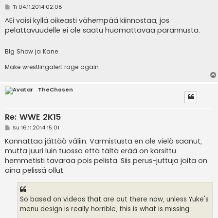
V
Ti 04.11.2014 02:08
i
e
^Ei voisi kyllä oikeasti vähempää kiinnostaa, jos
s
pelattavuudelle ei ole saatu huomattavaa parannusta.
t
i
Big Show ja Kane
Make wrestlingalert rage again
TheChosen
Re: WWE 2K15
V
Su 16.11.2014 15:01
i
e
Kannattaa jättää väliin. Varmistusta en ole vielä saanut,
s
mutta juuri luin tuossa että tältä erää on karsittu
t
i
hemmetisti tavaraa pois pelistä. Siis perus-juttuja joita on
aina pelissä ollut.
So based on videos that are out there now, unless Yuke's
menu design is really horrible, this is what is missing: