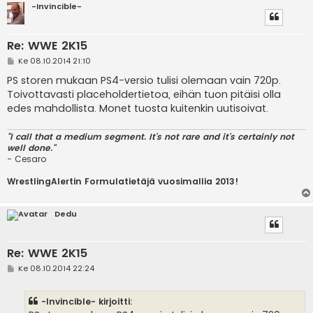
-Invincible-
Re: WWE 2K15
V
Ke 08.10.2014 21:10
i
e
PS storen mukaan PS4-versio tulisi olemaan vain 720p.
s
Toivottavasti placeholdertietoa, eihän tuon pitäisi olla
t
i
edes mahdollista. Monet tuosta kuitenkin uutisoivat.
"I call that a medium segment. It's not rare and it's certainly not
well done."
- Cesaro
WrestlingAlertin Formulatietäjä vuosimallia 2013!
Dedu
Re: WWE 2K15
V
Ke 08.10.2014 22:24
i
e
s
-Invincible- kirjoitti:
t
i