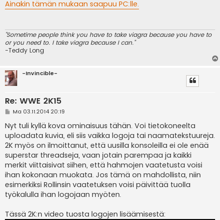
e
Ainakin tämän mukaan saapuu PC:lle.
s
t
i
"Sometime people think you have to take viagra because you have to
or you need to. I take viagra because I can."
-Teddy Long
-Invincible-
Re: WWE 2K15
V
Ma 03.11.2014 20:19
i
e
Nyt tuli kyllä kova ominaisuus tähän. Voi tietokoneelta
s
uploadata kuvia, eli siis vaikka logoja tai naamatekstuureja.
t
i
2K myös on ilmoittanut, että uusilla konsoleilla ei ole enää
superstar threadseja, vaan jotain parempaa ja kaikki
merkit viittaisivat siihen, että hahmojen vaatetusta voisi
ihan kokonaan muokata. Jos tämä on mahdollista, niin
esimerkiksi Rollinsin vaatetuksen voisi päivittää tuolla
työkalulla ihan logojaan myöten.
Tässä 2K:n video tuosta logojen lisäämisestä: