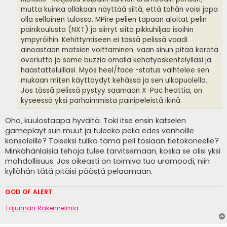
mutta kuinka ollakaan näyttää siltä, että tähän voisi jopa
olla sellainen tulossa. MPire pelien tapaan aloitat pelin
painikoulusta (NXT) ja siirryt siitä pikkuhiljaa isoihin
ympyröihin. Kehittymiseen ei tässä pelissä vaadi
ainoastaan matsien voittaminen, vaan sinun pitää kerätä
overiutta ja some buzzia omalla kehätyöskentelylläsi ja
haastatteluillasi. Myös heel/face -status vaihtelee sen
mukaan miten käyttäydyt kehässä ja sen ulkopuolella.
Jos tässä pelissä pystyy saamaan X-Pac heattia, on
kyseessä yksi parhaimmista painipeleistä ikinä.
Oho, kuulostaapa hyvältä. Toki itse ensin katselen
gameplayt sun muut ja tuleeko peliä edes vanhoille
konsoleille? Toiseksi tuliko tämä peli tosiaan tietokoneelle?
Minkähänlaisia tehoja tulee tarvitsemaan, koska se olisi yksi
mahdollisuus. Jos oikeasti on toimiva tuo uramoodi, niin
kyllähän tätä pitäisi päästä pelaamaan.
GOD OF ALERT
Heeelp meee
Tajunnan Rakennelmia