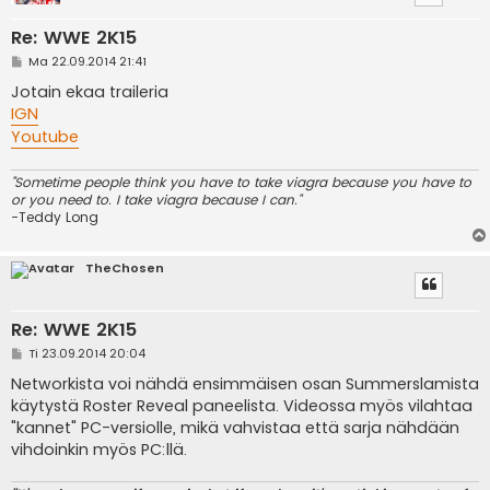
Re: WWE 2K15
V
Ma 22.09.2014 21:41
i
e
Jotain ekaa traileria
s
IGN
t
i
Youtube
"Sometime people think you have to take viagra because you have to
or you need to. I take viagra because I can."
-Teddy Long
TheChosen
Re: WWE 2K15
V
Ti 23.09.2014 20:04
i
e
Networkista voi nähdä ensimmäisen osan Summerslamista
s
käytystä Roster Reveal paneelista. Videossa myös vilahtaa
t
i
"kannet" PC-versiolle, mikä vahvistaa että sarja nähdään
vihdoinkin myös PC:llä.