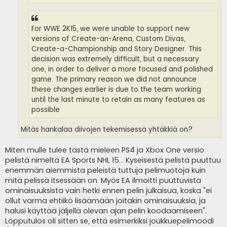
For WWE 2K15, we were unable to support new
versions of Create-an-Arena, Custom Divas,
Create-a-Championship and Story Designer. This
decision was extremely difficult, but a necessary
one, in order to deliver a more focused and polished
game. The primary reason we did not announce
these changes earlier is due to the team working
until the last minute to retain as many features as
possible
Mitäs hankalaa diivojen tekemisessä yhtäkkiä on?
Miten mulle tulee tästä mieleen PS4 ja Xbox One versio
pelistä nimeltä EA Sports NHL 15... Kyseisestä pelistä puuttuu
enemmän aiemmista peleistä tuttuja pelimuotoja kuin
mitä pelissä itsessään on. Myös EA ilmoitti puuttuvista
ominaisuuksista vain hetki ennen pelin julkaisua, koska "ei
ollut varma ehtiikö lisäämään joitakin ominaisuuksia, ja
halusi käyttää jäljellä olevan ajan pelin koodaamiseen".
Lopputulos oli sitten se, että esimerkiksi joukkuepelimoodi