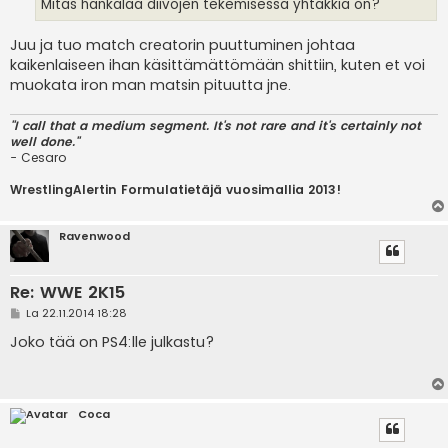
Mitäs hankalaa diivojen tekemisessä yhtäkkiä on?
Juu ja tuo match creatorin puuttuminen johtaa
kaikenlaiseen ihan käsittämättömään shittiin, kuten et voi
muokata iron man matsin pituutta jne.
"I call that a medium segment. It's not rare and it's certainly not
well done."
- Cesaro
WrestlingAlertin Formulatietäjä vuosimallia 2013!
Ravenwood
Re: WWE 2K15
V
La 22.11.2014 18:28
i
e
Joko tää on PS4:lle julkastu?
s
t
i
Coca