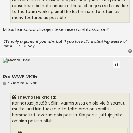
reason we did not announce these changes earlier is due
to the team working until the last minute to retain as
many features as possible
Mitäs hankalaa diivojen tekemisessä yhtäkkiä on?
"It's only a game if you win, but if you lose it's a stinking waste of
time."
- Al Bundy
Dedu
Re: WWE 2K15
V
Su 16.11.2014 18:38
i
e
s
TheChosen kirjoitti:
t
i
Kannattaa jättää väliin. Varmistusta en ole vielä saanut,
mutta juuri luin tuossa että tältä erää on karsittu
hemmetisti tavaraa pois pelistä. Siis perus-juttuja joita
on aina pelissä ollut.