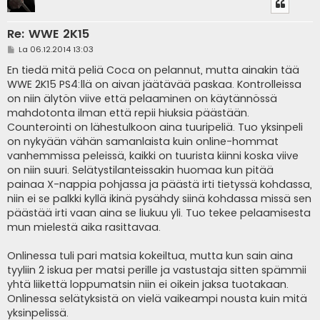
Re: WWE 2K15
V
La 06.12.2014 13:03
i
e
En tiedä mitä peliä Coca on pelannut, mutta ainakin tää
s
WWE 2K15 PS4:llä on aivan jäätävää paskaa. Kontrolleissa
t
i
on niin älytön viive että pelaaminen on käytännössä
mahdotonta ilman että repii hiuksia päästään.
Counterointi on lähestulkoon aina tuuripeliä. Tuo yksinpeli
on nykyään vähän samanlaista kuin online-hommat
vanhemmissa peleissä, kaikki on tuurista kiinni koska viive
on niin suuri. Selätystilanteissakin huomaa kun pitää
painaa X-nappia pohjassa ja päästä irti tietyssä kohdassa,
niin ei se palkki kyllä ikinä pysähdy siinä kohdassa missä sen
päästää irti vaan aina se liukuu yli. Tuo tekee pelaamisesta
mun mielestä aika rasittavaa.
Onlinessa tuli pari matsia kokeiltua, mutta kun sain aina
tyyliin 2 iskua per matsi perille ja vastustaja sitten spämmii
yhtä liikettä loppumatsin niin ei oikein jaksa tuotakaan.
Onlinessa selätyksistä on vielä vaikeampi nousta kuin mitä
yksinpelissä.