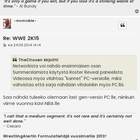
"It's only a game if you win, but if you lose it's a stinking waste of
time."
- Al Bundy
-Invincible-
Re: WWE 2K15
V
Ke 24.09.2014 14:14
i
e
s
TheChosen kirjoitti:
t
i
Networkista voi nähdä ensimmäisen osan
Summerslamista käytystä Roster Reveal paneelista.
Videossa myös vilahtaa "kannet" PC-versiolle, mikä
vahvistaa että sarja nähdään vihdoinkin myös PC:llä.
Saa nähdä tuleeko olemaan last gen-versio PC:lle, niinkuin
viime vuonna kävi NBA:lle.
"I call that a medium segment. It's not rare and it's certainly not
well done."
- Cesaro
WrestlingAlertin Formulatietäjä vuosimallia 2013!