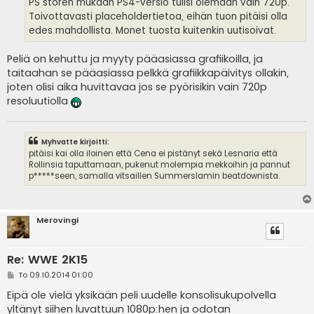
PS storen mukaan PS4-versio tulisi olemaan vain 720p.
Toivottavasti placeholdertietoa, eihän tuon pitäisi olla
edes mahdollista. Monet tuosta kuitenkin uutisoivat.
Peliä on kehuttu ja myyty pääasiassa grafiikoilla, ja
taitaahan se pääasiassa pelkkä grafiikkapäivitys ollakin,
joten olisi aika huvittavaa jos se pyörisikin vain 720p
resoluutiolla
Myhvatte kirjoitti:
pitäisi kai olla iloinen että Cena ei pistänyt sekä Lesnaria että
Rollinsia taputtamaan, pukenut molempia mekkoihin ja pannut
p*****seen, samalla vitsaillen Summerslamin beatdownista.
Merovingi
Re: WWE 2K15
V
To 09.10.2014 01:00
i
e
Eipä ole vielä yksikään peli uudelle konsolisukupolvella
s
yltänyt siihen luvattuun 1080p:hen ja odotan
t