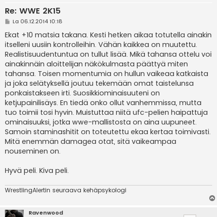
Re: WWE 2K15
V
La 06.12.2014 10:18
i
e
Ekat +10 matsia takana. Kesti hetken aikaa totutella ainakin
s
itselleni uusiin kontrolleihin. Vähän kaikkea on muutettu.
t
i
Realistisuudentuntua on tullut lisää. Mikä tahansa ottelu voi
ainakinnäin aloittelijan näkökulmasta päättyä miten
tahansa. Toisen momentumia on hullun vaikeaa katkaista
ja joka selätyksellä joutuu tekemään omat taistelunsa
ponkaistakseen irti. Suosikkiominaisuuteni on
ketjupainilisäys. En tiedä onko ollut vanhemmissa, mutta
tuo toimii tosi hyvin. Muistuttaa niitä ufc-pelien haipattuja
ominaisuuksi, jotka wwe-mallistosta on aina uupuneet.
Samoin staminashitit on toteutettu ekaa kertaa toimivasti.
Mitä enemmän damagea otat, sitä vaikeampaa
nouseminen on.
Hyvä peli. Kiva peli.
WrestlingAlertin seuraava kehäpsykologi
Ravenwood