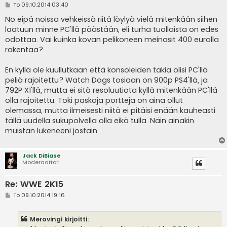
V
To 09.10.2014 03:40
i
e
No eipä noissa vehkeissä riitä löylyä vielä mitenkään siihen
s
laatuun minne PC'llä päästään, eli turha tuollaista on edes
t
i
odottaa. Vai kuinka kovan pelikoneen meinasit 400 eurolla
rakentaa?
En kyllä ole kuullutkaan että konsoleiden takia olisi PC'llä
peliä rajoitettu? Watch Dogs tosiaan on 900p PS4'llä, ja
792P X1'llä, mutta ei sitä resoluutiota kyllä mitenkään PC'llä
olla rajoitettu. Toki paskoja portteja on aina ollut
olemassa, mutta ilmeisesti niitä ei pitäisi enään kauheasti
tällä uudella sukupolvella olla eikä tulla. Näin ainakin
muistan lukeneeni jostain.
Jack DiBiase
Moderaattori
Re: WWE 2K15
V
To 09.10.2014 19:16
i
e
s
Merovingi kirjoitti:
t