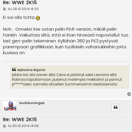
Re: WWE 2K15
V
Su 26.10.2014 19:20
i
e
Ei voi olla totta
s
t
i
Noh... Onneksi itse ostan pelin PS4-version, mikäli pelin
hankin. Vaikuttaa siltä, että ei ihan hirveästi napostellut tuo
last gen-pelin tekeminen. Kyllähän 360 ja PS3 pystyvät
parempaan grafiikkaan, kuin tuollaisiin vahanukkeihin joita
kuvissa on
Myhvatte kirjoitti:
pitäisi kai olla iloinen että Cena ei pistänyt sekä Lesnaria että
Rollinsia taputtamaan, pukenut molempia mekkoihin ja pannut
p*****seen, samalla vitsaillen Summerslamin beatdownista.
luulokuningas
Re: WWE 2K15
V
To 30.10.2014 14:08
i