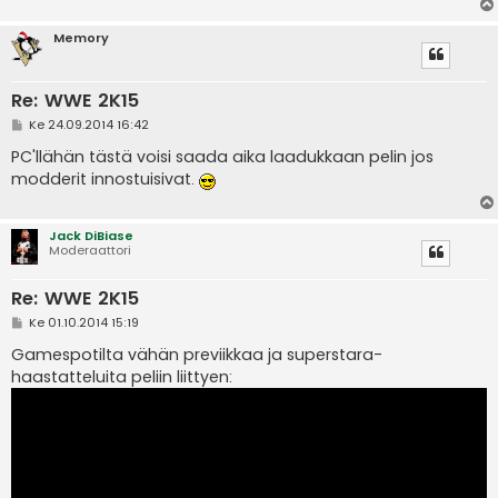
Memory
Re: WWE 2K15
V
Ke 24.09.2014 16:42
i
e
PC'llähän tästä voisi saada aika laadukkaan pelin jos
s
modderit innostuisivat.
t
i
Jack DiBiase
Moderaattori
Re: WWE 2K15
V
Ke 01.10.2014 15:19
i
e
Gamespotilta vähän previikkaa ja superstara-
s
haastatteluita peliin liittyen:
t
i