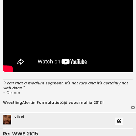
"I call that a medium segment. It's not rare and it's certainly not
well done."
- Cesaro
WrestlingAlertin Formulatietäjä vuosimallia 2013!
ViiZei
Re: WWE 2K15