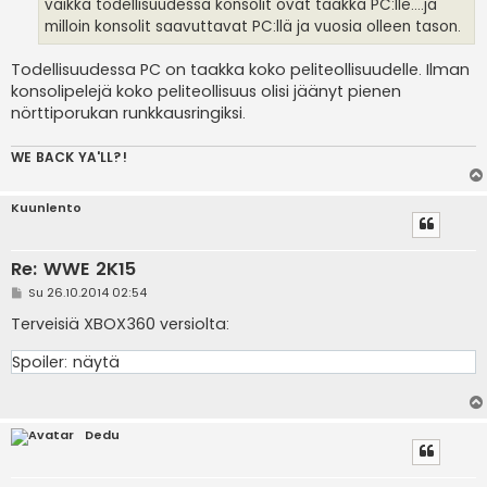
i
vaikka todellisuudessa konsolit ovat taakka PC:lle....ja
milloin konsolit saavuttavat PC:llä ja vuosia olleen tason.
Todellisuudessa PC on taakka koko peliteollisuudelle. Ilman
konsolipelejä koko peliteollisuus olisi jäänyt pienen
nörttiporukan runkkausringiksi.
WE BACK YA'LL?!
Kuunlento
Re: WWE 2K15
V
Su 26.10.2014 02:54
i
e
Terveisiä XBOX360 versiolta:
s
t
Spoiler:
näytä
i
Dedu