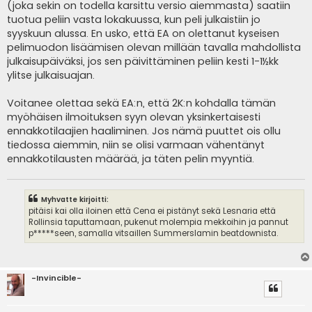
(joka sekin on todella karsittu versio aiemmasta) saatiin
tuotua peliin vasta lokakuussa, kun peli julkaistiin jo
syyskuun alussa. En usko, että EA on olettanut kyseisen
pelimuodon lisäämisen olevan millään tavalla mahdollista
julkaisupäiväksi, jos sen päivittäminen peliin kesti 1-1½kk
ylitse julkaisuajan.
Voitanee olettaa sekä EA:n, että 2K:n kohdalla tämän
myöhäisen ilmoituksen syyn olevan yksinkertaisesti
ennakkotilaajien haaliminen. Jos nämä puuttet ois ollu
tiedossa aiemmin, niin se olisi varmaan vähentänyt
ennakkotilausten määrää, ja täten pelin myyntiä.
Myhvatte kirjoitti:
pitäisi kai olla iloinen että Cena ei pistänyt sekä Lesnaria että
Rollinsia taputtamaan, pukenut molempia mekkoihin ja pannut
p*****seen, samalla vitsaillen Summerslamin beatdownista.
-Invincible-