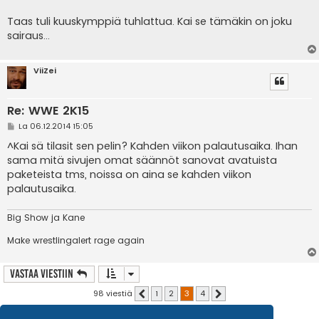
Taas tuli kuuskymppiä tuhlattua. Kai se tämäkin on joku
sairaus...
ViiZei
Re: WWE 2K15
V
La 06.12.2014 15:05
i
e
^Kai sä tilasit sen pelin? Kahden viikon palautusaika. Ihan
s
sama mitä sivujen omat säännöt sanovat avatuista
t
i
paketeista tms, noissa on aina se kahden viikon
palautusaika.
Big Show ja Kane
Make wrestlingalert rage again
Vastaa Viestiin
98 viestiä
1
2
3
4
Edellinen
Seuraava