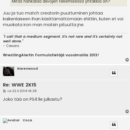
Mitäs hankalaa diivojen tekemisessä yhtäkkiä on?
Juu ja tuo match creatorin puuttuminen johtaa
kaikenlaiseen ihan käsittämättömään shittiin, kuten et voi
muokata iron man matsin pituutta jne.
"I call that a medium segment. It's not rare and it's certainly not
well done."
- Cesaro
WrestlingAlertin Formulatietäjä vuosimallia 2013!
Ravenwood
Re: WWE 2K15
V
La 22.11.2014 18:28
i
e
Joko tää on PS4:lle julkastu?
s
t
i
Coca