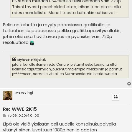
PS storen mukaan PS4-versio tulisi olemaan vain 720p.
Toivottavasti placeholdertietoa, eihän tuon pitäisi olla
edes mahdollista. Monet tuosta kuitenkin uutisoivat.
Peliä on kehuttu ja myyty pääasiassa grafiikoilla, ja
taitaahan se pääasiassa pelkkä grafiikkapäivitys ollakin,
joten olisi aika huvittavaa jos se pyörisikin vain 720p
resoluutiolla
Myhvatte kirjoitti:
pitäisi kai olla iloinen että Cena ei pistänyt sekä Lesnaria että
Rollinsia taputtamaan, pukenut molempia mekkoihin ja pannut
p*****seen, samalla vitsaillen Summerslamin beatdownista.
Merovingi
Re: WWE 2K15
V
To 09.10.2014 01:00
i
e
Eipä ole vielä yksikään peli uudelle konsolisukupolvella
s
yltänyt siihen luvattuun 1080p:hen ja odotan
t