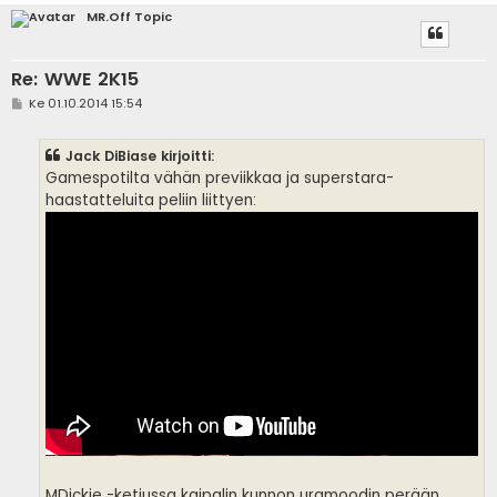
MR.Off Topic
Re: WWE 2K15
V
Ke 01.10.2014 15:54
i
e
s
Jack DiBiase kirjoitti:
t
i
Gamespotilta vähän previikkaa ja superstara-
haastatteluita peliin liittyen:
MDickie -ketjussa kaipalin kunnon uramoodin perään,