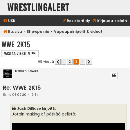
WrestlingAlert
UKK
Rekisteröidy
Kirjaudu sisään
Etusivu
Showpainia
Vapaapainipelit & videot
WWE 2K15
Vastaa Viestiin
98 viestiä
1
2
3
4
Edellinen
Seuraava
Darien Fawks
Re: WWE 2K15
V
Pe 05.09.2014 19:51
i
e
s
Jack DiBiase kirjoitti:
t
i
Jotain making of pätkää pelistä: