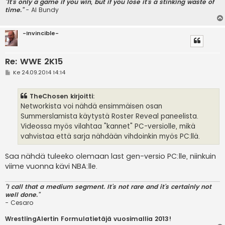
"It's only a game if you win, but if you lose it's a stinking waste of
time."
- Al Bundy
-Invincible-
Re: WWE 2K15
V
Ke 24.09.2014 14:14
i
e
s
TheChosen kirjoitti:
t
i
Networkista voi nähdä ensimmäisen osan
Summerslamista käytystä Roster Reveal paneelista.
Videossa myös vilahtaa "kannet" PC-versiolle, mikä
vahvistaa että sarja nähdään vihdoinkin myös PC:llä.
Saa nähdä tuleeko olemaan last gen-versio PC:lle, niinkuin
viime vuonna kävi NBA:lle.
"I call that a medium segment. It's not rare and it's certainly not
well done."
- Cesaro
WrestlingAlertin Formulatietäjä vuosimallia 2013!