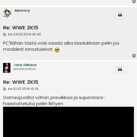
Memory
Re: WWE 2K15
V
Ke 24.09.2014 16:42
i
e
PC'llähän tästä voisi saada aika laadukkaan pelin jos
s
modderit innostuisivat.
t
i
Jack DiBiase
Moderaattori
Re: WWE 2K15
V
Ke 01.10.2014 15:19
i
e
Gamespotilta vähän previikkaa ja superstara-
s
haastatteluita peliin liittyen:
t
i