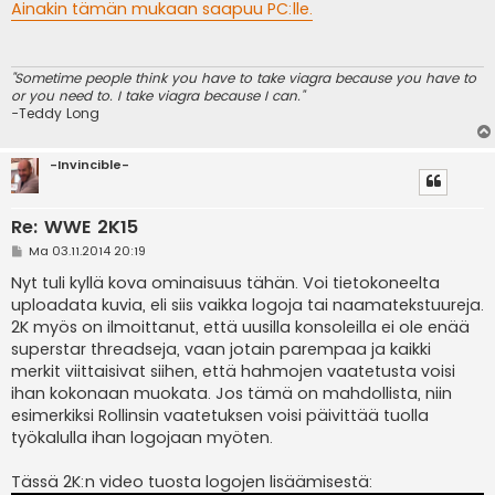
e
Ainakin tämän mukaan saapuu PC:lle.
s
t
i
"Sometime people think you have to take viagra because you have to
or you need to. I take viagra because I can."
-Teddy Long
-Invincible-
Re: WWE 2K15
V
Ma 03.11.2014 20:19
i
e
Nyt tuli kyllä kova ominaisuus tähän. Voi tietokoneelta
s
uploadata kuvia, eli siis vaikka logoja tai naamatekstuureja.
t
i
2K myös on ilmoittanut, että uusilla konsoleilla ei ole enää
superstar threadseja, vaan jotain parempaa ja kaikki
merkit viittaisivat siihen, että hahmojen vaatetusta voisi
ihan kokonaan muokata. Jos tämä on mahdollista, niin
esimerkiksi Rollinsin vaatetuksen voisi päivittää tuolla
työkalulla ihan logojaan myöten.
Tässä 2K:n video tuosta logojen lisäämisestä: