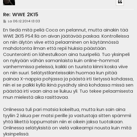
Re: WWE 2K15
V
La 06.12.2014 13:03
i
e
En tiedä mitä peliä Coca on pelannut, mutta ainakin tää
s
WWE 2K15 PS4:llä on aivan jäätävää paskaa. Kontrolleissa
t
i
on niin älytön viive että pelaaminen on käytännössä
mahdotonta ilman että repii hiuksia päästään.
Counterointi on lähestulkoon aina tuuripeliä. Tuo yksinpeli
on nykyään vähän samanlaista kuin online-hommat
vanhemmissa peleissä, kaikki on tuurista kiinni koska viive
on niin suuri. Selätystilanteissakin huomaa kun pitää
painaa X-nappia pohjassa ja päästä irti tietyssä kohdassa,
niin ei se palkki kyllä ikinä pysähdy siinä kohdassa missä sen
päästää irti vaan aina se liukuu yli. Tuo tekee pelaamisesta
mun mielestä aika rasittavaa.
Onlinessa tuli pari matsia kokeiltua, mutta kun sain aina
tyyliin 2 iskua per matsi perille ja vastustaja sitten spämmii
yhtä liikettä loppumatsin niin ei oikein jaksa tuotakaan.
Onlinessa selätyksistä on vielä vaikeampi nousta kuin mitä
yksinpelissä.