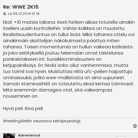
Re: WWE 2K15
V
La 06.12.2014 10:18
i
e
Ekat +10 matsia takana. Kesti hetken aikaa totutella ainakin
s
itselleni uusiin kontrolleihin. Vähän kaikkea on muutettu.
t
i
Realistisuudentuntua on tullut lisää. Mikä tahansa ottelu voi
ainakinnäin aloittelijan näkökulmasta päättyä miten
tahansa. Toisen momentumia on hullun vaikeaa katkaista
ja joka selätyksellä joutuu tekemään omat taistelunsa
ponkaistakseen irti. Suosikkiominaisuuteni on
ketjupainilisäys. En tiedä onko ollut vanhemmissa, mutta
tuo toimii tosi hyvin. Muistuttaa niitä ufc-pelien haipattuja
ominaisuuksi, jotka wwe-mallistosta on aina uupuneet.
Samoin staminashitit on toteutettu ekaa kertaa toimivasti.
Mitä enemmän damagea otat, sitä vaikeampaa
nouseminen on.
Hyvä peli. Kiva peli.
WrestlingAlertin seuraava kehäpsykologi
Ravenwood