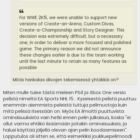
For WWE 2K15, we were unable to support new
versions of Create-an-Arena, Custom Divas,
Create-a-Championship and Story Designer. This
decision was extremely difficult, but a necessary
one, in order to deliver a more focused and polished
game. The primary reason we did not announce
these changes earlier is due to the team working
until the last minute to retain as many features as
possible
Mitäs hankalaa diivojen tekemisessä yhtäkkiä on?
Miten mulle tulee tästä mieleen PS4 ja Xbox One versio
pelistä nimeltä EA Sports NHL 15... Kyseisestä pelistä puuttuu
enemmän aiemmista peleistä tuttuja pelimuotoja kuin
mitä pelissä itsessään on. Myös EA ilmoitti puuttuvista
ominaisuuksista vain hetki ennen pelin julkaisua, koska "ei
ollut varma ehtiikö lisäämään joitakin ominaisuuksia, ja
halusi käyttää jäljellä olevan ajan pelin koodaamiseen".
Lopputulos oli sitten se, että esimerkiksi joukkuepelimoodi