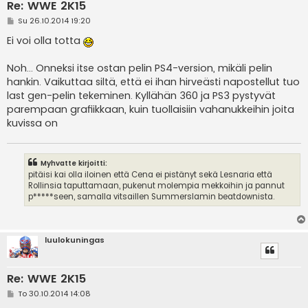
Re: WWE 2K15
V
Su 26.10.2014 19:20
i
e
Ei voi olla totta
s
t
i
Noh... Onneksi itse ostan pelin PS4-version, mikäli pelin
hankin. Vaikuttaa siltä, että ei ihan hirveästi napostellut tuo
last gen-pelin tekeminen. Kyllähän 360 ja PS3 pystyvät
parempaan grafiikkaan, kuin tuollaisiin vahanukkeihin joita
kuvissa on
Myhvatte kirjoitti:
pitäisi kai olla iloinen että Cena ei pistänyt sekä Lesnaria että
Rollinsia taputtamaan, pukenut molempia mekkoihin ja pannut
p*****seen, samalla vitsaillen Summerslamin beatdownista.
luulokuningas
Re: WWE 2K15
V
To 30.10.2014 14:08
i