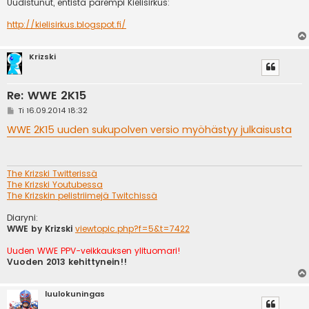
Uudistunut, entistä parempi Kielisirkus:
http://kielisirkus.blogspot.fi/
Krizski
Re: WWE 2K15
V
Ti 16.09.2014 18:32
i
e
WWE 2K15 uuden sukupolven versio myöhästyy julkaisusta
s
t
i
The Krizski Twitterissä
The Krizski Youtubessa
The Krizskin pelistriimejä Twitchissä
Diaryni:
WWE by Krizski
viewtopic.php?f=5&t=7422
Uuden WWE PPV-veikkauksen ylituomari!
Vuoden 2013 kehittynein!!
luulokuningas