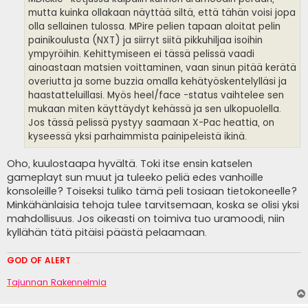
mutta kuinka ollakaan näyttää siltä, että tähän voisi jopa
olla sellainen tulossa. MPire pelien tapaan aloitat pelin
painikoulusta (NXT) ja siirryt siitä pikkuhiljaa isoihin
ympyröihin. Kehittymiseen ei tässä pelissä vaadi
ainoastaan matsien voittaminen, vaan sinun pitää kerätä
overiutta ja some buzzia omalla kehätyöskentelylläsi ja
haastatteluillasi. Myös heel/face -status vaihtelee sen
mukaan miten käyttäydyt kehässä ja sen ulkopuolella.
Jos tässä pelissä pystyy saamaan X-Pac heattia, on
kyseessä yksi parhaimmista painipeleistä ikinä.
Oho, kuulostaapa hyvältä. Toki itse ensin katselen
gameplayt sun muut ja tuleeko peliä edes vanhoille
konsoleille? Toiseksi tuliko tämä peli tosiaan tietokoneelle?
Minkähänlaisia tehoja tulee tarvitsemaan, koska se olisi yksi
mahdollisuus. Jos oikeasti on toimiva tuo uramoodi, niin
kyllähän tätä pitäisi päästä pelaamaan.
GOD OF ALERT
Heeelp meee
Tajunnan Rakennelmia