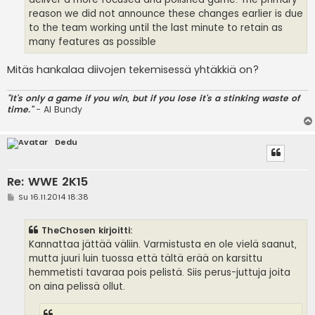
reason we did not announce these changes earlier is due
to the team working until the last minute to retain as
many features as possible
Mitäs hankalaa diivojen tekemisessä yhtäkkiä on?
"It's only a game if you win, but if you lose it's a stinking waste of
time."
- Al Bundy
Dedu
Re: WWE 2K15
V
Su 16.11.2014 18:38
i
e
s
TheChosen kirjoitti:
t
i
Kannattaa jättää väliin. Varmistusta en ole vielä saanut,
mutta juuri luin tuossa että tältä erää on karsittu
hemmetisti tavaraa pois pelistä. Siis perus-juttuja joita
on aina pelissä ollut.