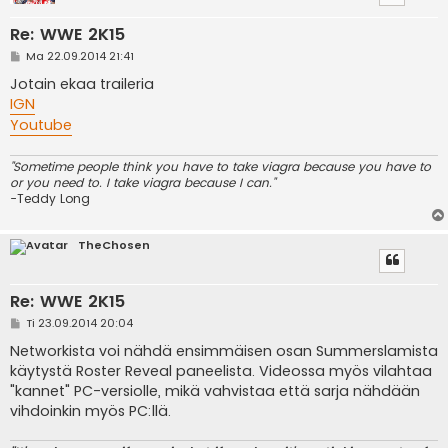
Re: WWE 2K15
V
Ma 22.09.2014 21:41
i
e
Jotain ekaa traileria
s
IGN
t
i
Youtube
"Sometime people think you have to take viagra because you have to
or you need to. I take viagra because I can."
-Teddy Long
TheChosen
Re: WWE 2K15
V
Ti 23.09.2014 20:04
i
e
Networkista voi nähdä ensimmäisen osan Summerslamista
s
käytystä Roster Reveal paneelista. Videossa myös vilahtaa
t
i
"kannet" PC-versiolle, mikä vahvistaa että sarja nähdään
vihdoinkin myös PC:llä.