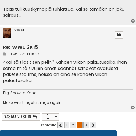
Taas tuli kuuskymppiä tuhlattua. Kai se tämäkin on joku
sairaus...
ViiZei
Re: WWE 2K15
V
La 06.12.2014 15:05
i
e
^Kai sä tilasit sen pelin? Kahden viikon palautusaika. Ihan
s
sama mitä sivujen omat säännöt sanovat avatuista
t
i
paketeista tms, noissa on aina se kahden viikon
palautusaika.
Big Show ja Kane
Make wrestlingalert rage again
Vastaa Viestiin
98 viestiä
1
2
3
4
Edellinen
Seuraava