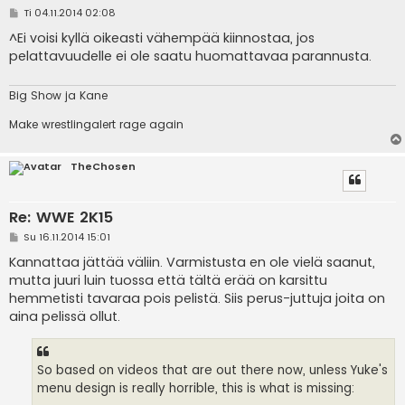
V
Ti 04.11.2014 02:08
i
e
^Ei voisi kyllä oikeasti vähempää kiinnostaa, jos
s
pelattavuudelle ei ole saatu huomattavaa parannusta.
t
i
Big Show ja Kane
Make wrestlingalert rage again
TheChosen
Re: WWE 2K15
V
Su 16.11.2014 15:01
i
e
Kannattaa jättää väliin. Varmistusta en ole vielä saanut,
s
mutta juuri luin tuossa että tältä erää on karsittu
t
i
hemmetisti tavaraa pois pelistä. Siis perus-juttuja joita on
aina pelissä ollut.
So based on videos that are out there now, unless Yuke's
menu design is really horrible, this is what is missing: