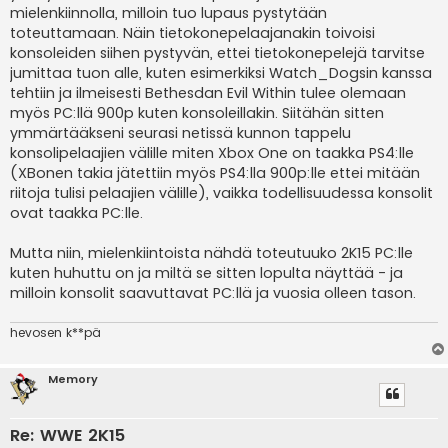
i
mielenkiinnolla, milloin tuo lupaus pystytään
toteuttamaan. Näin tietokonepelaajanakin toivoisi
konsoleiden siihen pystyvän, ettei tietokonepelejä tarvitse
jumittaa tuon alle, kuten esimerkiksi Watch_Dogsin kanssa
tehtiin ja ilmeisesti Bethesdan Evil Within tulee olemaan
myös PC:llä 900p kuten konsoleillakin. Siitähän sitten
ymmärtääkseni seurasi netissä kunnon tappelu
konsolipelaajien välille miten Xbox One on taakka PS4:lle
(XBonen takia jätettiin myös PS4:lla 900p:lle ettei mitään
riitoja tulisi pelaajien välille), vaikka todellisuudessa konsolit
ovat taakka PC:lle.
Mutta niin, mielenkiintoista nähdä toteutuuko 2K15 PC:lle
kuten huhuttu on ja miltä se sitten lopulta näyttää - ja
milloin konsolit saavuttavat PC:llä ja vuosia olleen tason.
hevosen k**pä
Memory
Re: WWE 2K15