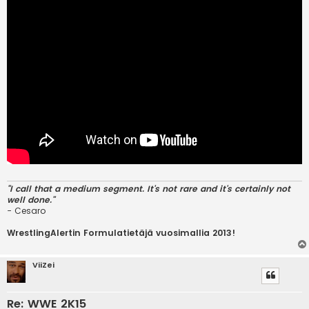
"I call that a medium segment. It's not rare and it's certainly not
well done."
- Cesaro
WrestlingAlertin Formulatietäjä vuosimallia 2013!
ViiZei
Re: WWE 2K15