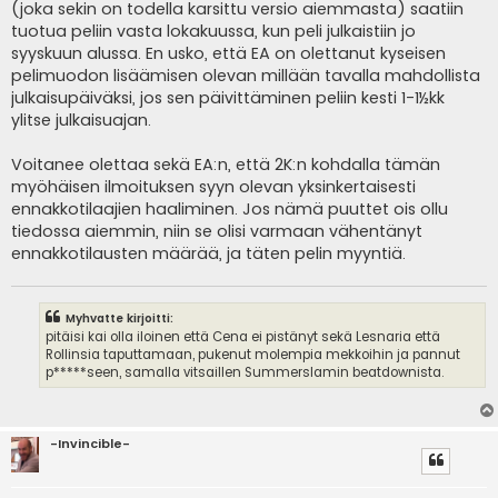
(joka sekin on todella karsittu versio aiemmasta) saatiin
tuotua peliin vasta lokakuussa, kun peli julkaistiin jo
syyskuun alussa. En usko, että EA on olettanut kyseisen
pelimuodon lisäämisen olevan millään tavalla mahdollista
julkaisupäiväksi, jos sen päivittäminen peliin kesti 1-1½kk
ylitse julkaisuajan.
Voitanee olettaa sekä EA:n, että 2K:n kohdalla tämän
myöhäisen ilmoituksen syyn olevan yksinkertaisesti
ennakkotilaajien haaliminen. Jos nämä puuttet ois ollu
tiedossa aiemmin, niin se olisi varmaan vähentänyt
ennakkotilausten määrää, ja täten pelin myyntiä.
Myhvatte kirjoitti:
pitäisi kai olla iloinen että Cena ei pistänyt sekä Lesnaria että
Rollinsia taputtamaan, pukenut molempia mekkoihin ja pannut
p*****seen, samalla vitsaillen Summerslamin beatdownista.
-Invincible-