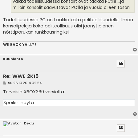
i
vaikka todellisuudessa konsolit ovat taakka PC:lle....ja
milloin konsolit saavuttavat PC:llä ja vuosia olleen tason.
Todellisuudessa PC on taakka koko peliteollisuudelle. Ilman
konsolipelejä koko peliteollisuus olisi jäänyt pienen
nörttiporukan runkkausringiksi.
WE BACK YA'LL?!
Kuunlento
Re: WWE 2K15
V
Su 26.10.2014 02:54
i
e
Terveisiä XBOX360 versiolta:
s
t
Spoiler:
näytä
i
Dedu