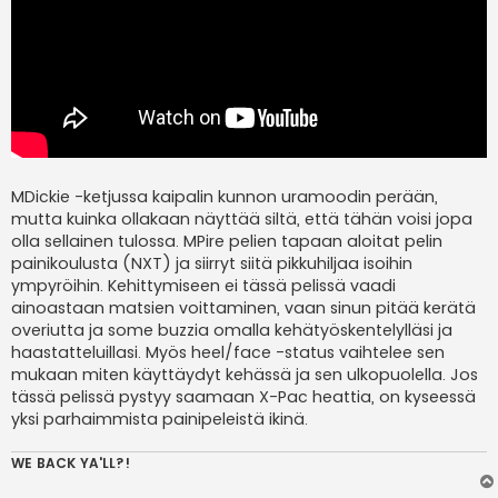
MDickie -ketjussa kaipalin kunnon uramoodin perään,
mutta kuinka ollakaan näyttää siltä, että tähän voisi jopa
olla sellainen tulossa. MPire pelien tapaan aloitat pelin
painikoulusta (NXT) ja siirryt siitä pikkuhiljaa isoihin
ympyröihin. Kehittymiseen ei tässä pelissä vaadi
ainoastaan matsien voittaminen, vaan sinun pitää kerätä
overiutta ja some buzzia omalla kehätyöskentelylläsi ja
haastatteluillasi. Myös heel/face -status vaihtelee sen
mukaan miten käyttäydyt kehässä ja sen ulkopuolella. Jos
tässä pelissä pystyy saamaan X-Pac heattia, on kyseessä
yksi parhaimmista painipeleistä ikinä.
WE BACK YA'LL?!