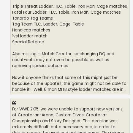
Triple Threat Ladder, TLC, Table, Iron Man, Cage matches
Fatal Four Ladder, TLC, Table, Iron Man, Cage matches
Tonardo Tag Teams
Tag Team TLC, Ladder, Cage, Table
Handicap matches
1vs1 ladder match
Special Referee
Also missing is Match Creator, so changing DQ and
count-outs may not even be possible as well as
removing special outcomes.
Now if anyone thinks that some of this might just be
because of the updates, the game might not be able to
handle it... Well, 6 man MITB style ladder matches are in...
For WWE 2K15, we were unable to support new versions
of Create-an-Arena, Custom Divas, Create-a-
Championship and Story Designer. This decision was
extremely difficult, but a necessary one, in order to
deliver a more focused and polished game. The primary