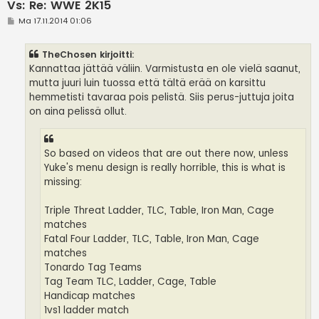
Vs: Re: WWE 2K15
V
Ma 17.11.2014 01:06
i
e
s
TheChosen kirjoitti:
t
i
Kannattaa jättää väliin. Varmistusta en ole vielä saanut,
mutta juuri luin tuossa että tältä erää on karsittu
hemmetisti tavaraa pois pelistä. Siis perus-juttuja joita
on aina pelissä ollut.
So based on videos that are out there now, unless
Yuke's menu design is really horrible, this is what is
missing:
Triple Threat Ladder, TLC, Table, Iron Man, Cage
matches
Fatal Four Ladder, TLC, Table, Iron Man, Cage
matches
Tonardo Tag Teams
Tag Team TLC, Ladder, Cage, Table
Handicap matches
1vs1 ladder match