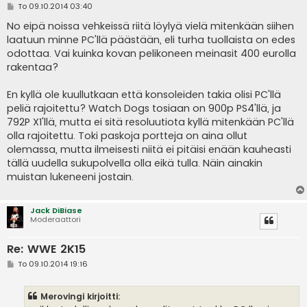
V
To 09.10.2014 03:40
i
e
No eipä noissa vehkeissä riitä löylyä vielä mitenkään siihen
s
laatuun minne PC'llä päästään, eli turha tuollaista on edes
t
i
odottaa. Vai kuinka kovan pelikoneen meinasit 400 eurolla
rakentaa?
En kyllä ole kuullutkaan että konsoleiden takia olisi PC'llä
peliä rajoitettu? Watch Dogs tosiaan on 900p PS4'llä, ja
792P X1'llä, mutta ei sitä resoluutiota kyllä mitenkään PC'llä
olla rajoitettu. Toki paskoja portteja on aina ollut
olemassa, mutta ilmeisesti niitä ei pitäisi enään kauheasti
tällä uudella sukupolvella olla eikä tulla. Näin ainakin
muistan lukeneeni jostain.
Jack DiBiase
Moderaattori
Re: WWE 2K15
V
To 09.10.2014 19:16
i
e
s
Merovingi kirjoitti:
t