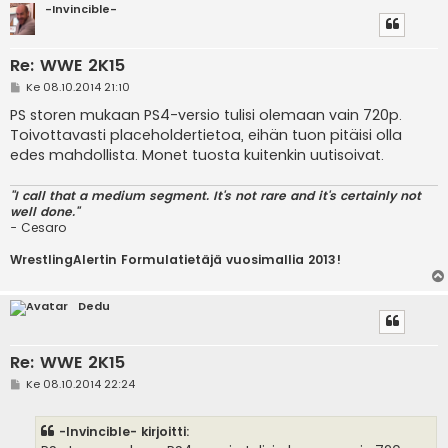
-Invincible-
Re: WWE 2K15
V
Ke 08.10.2014 21:10
i
e
PS storen mukaan PS4-versio tulisi olemaan vain 720p.
s
Toivottavasti placeholdertietoa, eihän tuon pitäisi olla
t
i
edes mahdollista. Monet tuosta kuitenkin uutisoivat.
"I call that a medium segment. It's not rare and it's certainly not
well done."
- Cesaro
WrestlingAlertin Formulatietäjä vuosimallia 2013!
Dedu
Re: WWE 2K15
V
Ke 08.10.2014 22:24
i
e
s
-Invincible- kirjoitti:
t
i