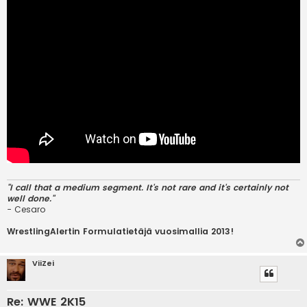
"I call that a medium segment. It's not rare and it's certainly not
well done."
- Cesaro
WrestlingAlertin Formulatietäjä vuosimallia 2013!
ViiZei
Re: WWE 2K15