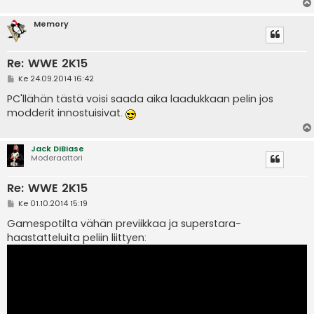
Memory
Re: WWE 2K15
V
Ke 24.09.2014 16:42
i
e
PC'llähän tästä voisi saada aika laadukkaan pelin jos
s
modderit innostuisivat.
t
i
Jack DiBiase
Moderaattori
Re: WWE 2K15
V
Ke 01.10.2014 15:19
i
e
Gamespotilta vähän previikkaa ja superstara-
s
haastatteluita peliin liittyen:
t
i