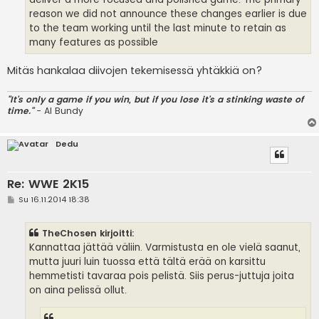
reason we did not announce these changes earlier is due
to the team working until the last minute to retain as
many features as possible
Mitäs hankalaa diivojen tekemisessä yhtäkkiä on?
"It's only a game if you win, but if you lose it's a stinking waste of
time."
- Al Bundy
Dedu
Re: WWE 2K15
V
Su 16.11.2014 18:38
i
e
s
TheChosen kirjoitti:
t
i
Kannattaa jättää väliin. Varmistusta en ole vielä saanut,
mutta juuri luin tuossa että tältä erää on karsittu
hemmetisti tavaraa pois pelistä. Siis perus-juttuja joita
on aina pelissä ollut.