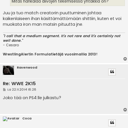
Mitäs hankalaa diivojen tekemisessä yhtäkkiä on?
Juu ja tuo match creatorin puuttuminen johtaa
kaikenlaiseen ihan käsittämättömään shittiin, kuten et voi
muokata iron man matsin pituutta jne.
"I call that a medium segment. It's not rare and it's certainly not
well done."
- Cesaro
WrestlingAlertin Formulatietäjä vuosimallia 2013!
Ravenwood
Re: WWE 2K15
V
La 22.11.2014 18:28
i
e
Joko tää on PS4:lle julkastu?
s
t
i
Coca