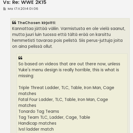
Vs: Re: WWE 2K15
V
Ma 17.11.2014 01:06
i
e
s
TheChosen kirjoitti:
t
i
Kannattaa jättää väliin. Varmistusta en ole vielä saanut,
mutta juuri luin tuossa että tältä erää on karsittu
hemmetisti tavaraa pois pelistä. Siis perus-juttuja joita
on aina pelissä ollut.
So based on videos that are out there now, unless
Yuke's menu design is really horrible, this is what is
missing:
Triple Threat Ladder, TLC, Table, Iron Man, Cage
matches
Fatal Four Ladder, TLC, Table, Iron Man, Cage
matches
Tonardo Tag Teams
Tag Team TLC, Ladder, Cage, Table
Handicap matches
1vs1 ladder match