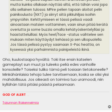
mutta kuinka ollakaan näyttää siltä, että tähän voisi jopa
olla sellainen tulossa. MPire pelien tapaan aloitat pelin
painikoulusta (NXT) ja siirryt siitä pikkuhiljaa isoihin
ympyröihin. Kehittymiseen ei tässä pelissä vaadi
ainoastaan matsien voittaminen, vaan sinun pitää kerätä
overiutta ja some buzzia omalla kehätyöskentelylläsi ja
haastatteluillasi. Myös heel/face -status vaihtelee sen
mukaan miten käyttäydyt kehässä ja sen ulkopuolella.
Jos tässä pelissä pystyy saamaan X-Pac heattia, on
kyseessä yksi parhaimmista painipeleistä ikinä.
Oho, kuulostaapa hyvältä. Toki itse ensin katselen
gameplayt sun muut ja tuleeko peliä edes vanhoille
konsoleille? Toiseksi tuliko tämä peli tosiaan tietokoneelle?
Minkähänlaisia tehoja tulee tarvitsemaan, koska se olisi yksi
mahdollisuus. Jos oikeasti on toimiva tuo uramoodi, niin
kyllähän tätä pitäisi päästä pelaamaan.
GOD OF ALERT
Heeelp meee
Tajunnan Rakennelmia