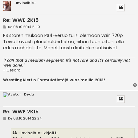
-Invincible-
Re: WWE 2K15
V
Ke 08.10.2014 21:10
i
e
PS storen mukaan PS4-versio tulisi olemaan vain 720p.
s
Toivottavasti placeholdertietoa, eihän tuon pitäisi olla
t
i
edes mahdollista. Monet tuosta kuitenkin uutisoivat.
"I call that a medium segment. It's not rare and it's certainly not
well done."
- Cesaro
WrestlingAlertin Formulatietäjä vuosimallia 2013!
Dedu
Re: WWE 2K15
V
Ke 08.10.2014 22:24
i
e
s
-Invincible- kirjoitti:
t
i