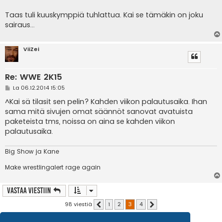
Taas tuli kuuskymppiä tuhlattua. Kai se tämäkin on joku
sairaus...
ViiZei
Re: WWE 2K15
V
La 06.12.2014 15:05
i
e
^Kai sä tilasit sen pelin? Kahden viikon palautusaika. Ihan
s
sama mitä sivujen omat säännöt sanovat avatuista
t
i
paketeista tms, noissa on aina se kahden viikon
palautusaika.
Big Show ja Kane
Make wrestlingalert rage again
Vastaa Viestiin
98 viestiä
1
2
3
4
Edellinen
Seuraava