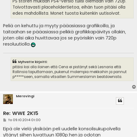
PS storen mukaan PS4-versio tulisi olemaan vain 720p.
Toivottavasti placeholdertietoa, eihän tuon pitäisi olla
edes mahdollista. Monet tuosta kuitenkin uutisoivat.
Peliä on kehuttu ja myyty pääasiassa grafiikoilla, ja
taitaahan se pääasiassa pelkkä grafiikkapäivitys ollakin,
joten olisi aika huvittavaa jos se pyörisikin vain 720p
resoluutiolla
Myhvatte kirjoitti:
pitäisi kai olla iloinen että Cena ei pistänyt sekä Lesnaria että
Rollinsia taputtamaan, pukenut molempia mekkoihin ja pannut
p*****seen, samalla vitsaillen Summerslamin beatdownista.
Merovingi
Re: WWE 2K15
V
To 09.10.2014 01:00
i
e
Eipä ole vielä yksikään peli uudelle konsolisukupolvella
s
yltänyt siihen luvattuun 1080p:hen ja odotan
t