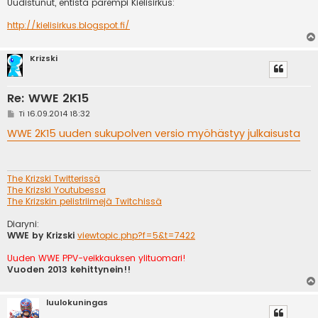
Uudistunut, entistä parempi Kielisirkus:
http://kielisirkus.blogspot.fi/
Krizski
Re: WWE 2K15
V
Ti 16.09.2014 18:32
i
e
WWE 2K15 uuden sukupolven versio myöhästyy julkaisusta
s
t
i
The Krizski Twitterissä
The Krizski Youtubessa
The Krizskin pelistriimejä Twitchissä
Diaryni:
WWE by Krizski
viewtopic.php?f=5&t=7422
Uuden WWE PPV-veikkauksen ylituomari!
Vuoden 2013 kehittynein!!
luulokuningas