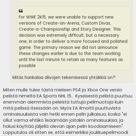
For WWE 2K15, we were unable to support new
versions of Create-an-Arena, Custom Divas,
Create-a-Championship and Story Designer. This
decision was extremely difficult, but a necessary
one, in order to deliver a more focused and polished
game. The primary reason we did not announce
these changes earlier is due to the team working
until the last minute to retain as many features as
possible
Mitäs hankalaa diivojen tekemisessä yhtäkkiä on?
Miten mulle tulee tästä mieleen PS4 ja Xbox One versio
pelistä nimeltä EA Sports NHL 15... Kyseisestä pelistä puuttuu
enemmän aiemmista peleistä tuttuja pelimuotoja kuin
mitä pelissä itsessään on. Myös EA ilmoitti puuttuvista
ominaisuuksista vain hetki ennen pelin julkaisua, koska "ei
ollut varma ehtiikö lisäämään joitakin ominaisuuksia, ja
halusi käyttää jäljellä olevan ajan pelin koodaamiseen".
Lopputulos oli sitten se, että esimerkiksi joukkuepelimoodi