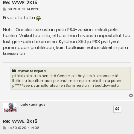
Re: WWE 2K15
V
Su 26.10.2014 19:20
i
e
Ei voi olla totta
s
t
i
Noh... Onneksi itse ostan pelin PS4-version, mikäli pelin
hankin. Vaikuttaa siltä, että ei ihan hirveästi napostellut tuo
last gen-pelin tekeminen. Kyllähän 360 ja PS3 pystyvät
parempaan grafiikkaan, kuin tuollaisiin vahanukkeihin joita
kuvissa on
Myhvatte kirjoitti:
pitäisi kai olla iloinen että Cena ei pistänyt sekä Lesnaria että
Rollinsia taputtamaan, pukenut molempia mekkoihin ja pannut
p*****seen, samalla vitsaillen Summerslamin beatdownista.
luulokuningas
Re: WWE 2K15
V
To 30.10.2014 14:08
i