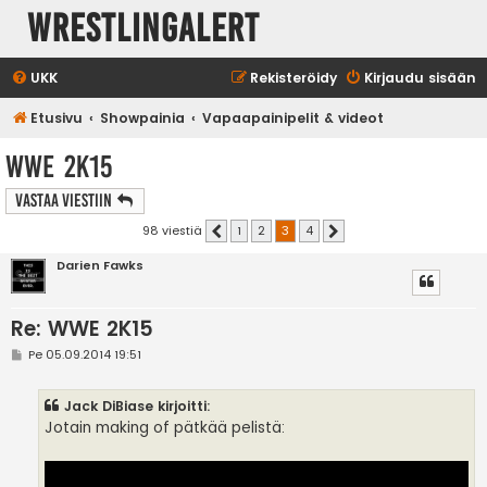
WrestlingAlert
UKK
Rekisteröidy
Kirjaudu sisään
Etusivu
Showpainia
Vapaapainipelit & videot
WWE 2K15
Vastaa Viestiin
98 viestiä
1
2
3
4
Edellinen
Seuraava
Darien Fawks
Re: WWE 2K15
V
Pe 05.09.2014 19:51
i
e
s
Jack DiBiase kirjoitti:
t
i
Jotain making of pätkää pelistä: