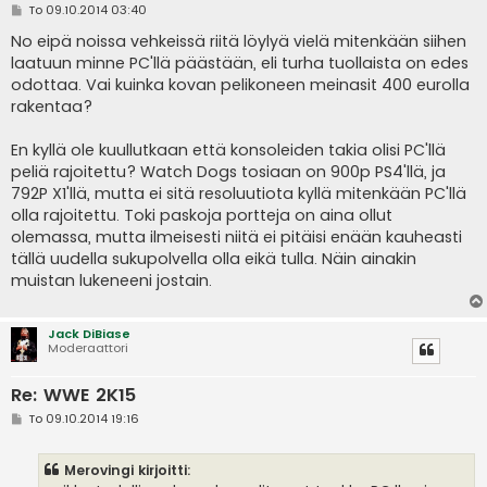
V
To 09.10.2014 03:40
i
e
No eipä noissa vehkeissä riitä löylyä vielä mitenkään siihen
s
laatuun minne PC'llä päästään, eli turha tuollaista on edes
t
i
odottaa. Vai kuinka kovan pelikoneen meinasit 400 eurolla
rakentaa?
En kyllä ole kuullutkaan että konsoleiden takia olisi PC'llä
peliä rajoitettu? Watch Dogs tosiaan on 900p PS4'llä, ja
792P X1'llä, mutta ei sitä resoluutiota kyllä mitenkään PC'llä
olla rajoitettu. Toki paskoja portteja on aina ollut
olemassa, mutta ilmeisesti niitä ei pitäisi enään kauheasti
tällä uudella sukupolvella olla eikä tulla. Näin ainakin
muistan lukeneeni jostain.
Jack DiBiase
Moderaattori
Re: WWE 2K15
V
To 09.10.2014 19:16
i
e
s
Merovingi kirjoitti:
t