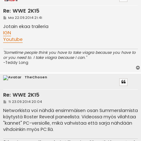
Re: WWE 2K15
V
Ma 22.09.2014 21:41
i
e
Jotain ekaa traileria
s
IGN
t
i
Youtube
"Sometime people think you have to take viagra because you have to
or you need to. I take viagra because I can."
-Teddy Long
TheChosen
Re: WWE 2K15
V
Ti 23.09.2014 20:04
i
e
Networkista voi nähdä ensimmäisen osan Summerslamista
s
käytystä Roster Reveal paneelista. Videossa myös vilahtaa
t
i
"kannet" PC-versiolle, mikä vahvistaa että sarja nähdään
vihdoinkin myös PC:llä.