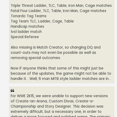
Triple Threat Ladder, TLC, Table, Iron Man, Cage matches
Fatal Four Ladder, TLC, Table, Iron Man, Cage matches
Tonardo Tag Teams
Tag Team TLC, Ladder, Cage, Table
Handicap matches
1vs1 ladder match
Special Referee
Also missing is Match Creator, so changing DQ and
count-outs may not even be possible as well as
removing special outcomes.
Now if anyone thinks that some of this might just be
because of the updates, the game might not be able to
handle it... Well, 6 man MITB style ladder matches are in...
For WWE 2K15, we were unable to support new versions
of Create-an-Arena, Custom Divas, Create-a-
Championship and Story Designer. This decision was
extremely difficult, but a necessary one, in order to
deliver a more focused and polished game. The primary