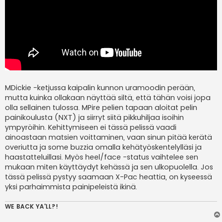
MDickie -ketjussa kaipalin kunnon uramoodin perään,
mutta kuinka ollakaan näyttää siltä, että tähän voisi jopa
olla sellainen tulossa. MPire pelien tapaan aloitat pelin
painikoulusta (NXT) ja siirryt siitä pikkuhiljaa isoihin
ympyröihin. Kehittymiseen ei tässä pelissä vaadi
ainoastaan matsien voittaminen, vaan sinun pitää kerätä
overiutta ja some buzzia omalla kehätyöskentelylläsi ja
haastatteluillasi. Myös heel/face -status vaihtelee sen
mukaan miten käyttäydyt kehässä ja sen ulkopuolella. Jos
tässä pelissä pystyy saamaan X-Pac heattia, on kyseessä
yksi parhaimmista painipeleistä ikinä.
WE BACK YA'LL?!