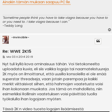
e
Ainakin tämän mukaan saapuu PC:lle.
s
t
i
"Sometime people think you have to take viagra because you have to
or you need to. I take viagra because I can."
-Teddy Long
-Invincible-
Re: WWE 2K15
V
Ma 03.11.2014 20:19
i
e
Nyt tuli kyllä kova ominaisuus tähän. Voi tietokoneelta
s
uploadata kuvia, eli siis vaikka logoja tai naamatekstuureja.
t
i
2K myös on ilmoittanut, että uusilla konsoleilla ei ole enää
superstar threadseja, vaan jotain parempaa ja kaikki
merkit viittaisivat siihen, että hahmojen vaatetusta voisi
ihan kokonaan muokata. Jos tämä on mahdollista, niin
esimerkiksi Rollinsin vaatetuksen voisi päivittää tuolla
työkalulla ihan logojaan myöten.
Tässä 2K:n video tuosta logojen lisäämisestä: