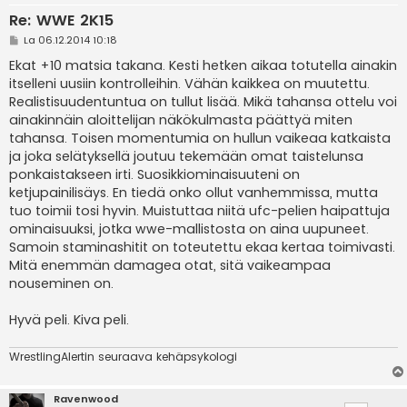
Re: WWE 2K15
V
La 06.12.2014 10:18
i
e
Ekat +10 matsia takana. Kesti hetken aikaa totutella ainakin
s
itselleni uusiin kontrolleihin. Vähän kaikkea on muutettu.
t
i
Realistisuudentuntua on tullut lisää. Mikä tahansa ottelu voi
ainakinnäin aloittelijan näkökulmasta päättyä miten
tahansa. Toisen momentumia on hullun vaikeaa katkaista
ja joka selätyksellä joutuu tekemään omat taistelunsa
ponkaistakseen irti. Suosikkiominaisuuteni on
ketjupainilisäys. En tiedä onko ollut vanhemmissa, mutta
tuo toimii tosi hyvin. Muistuttaa niitä ufc-pelien haipattuja
ominaisuuksi, jotka wwe-mallistosta on aina uupuneet.
Samoin staminashitit on toteutettu ekaa kertaa toimivasti.
Mitä enemmän damagea otat, sitä vaikeampaa
nouseminen on.
Hyvä peli. Kiva peli.
WrestlingAlertin seuraava kehäpsykologi
Ravenwood