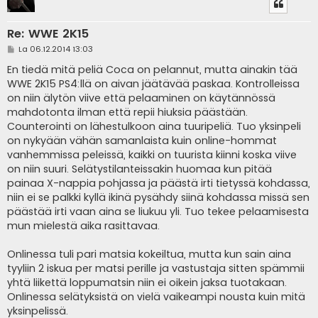
Re: WWE 2K15
V
La 06.12.2014 13:03
i
e
En tiedä mitä peliä Coca on pelannut, mutta ainakin tää
s
WWE 2K15 PS4:llä on aivan jäätävää paskaa. Kontrolleissa
t
i
on niin älytön viive että pelaaminen on käytännössä
mahdotonta ilman että repii hiuksia päästään.
Counterointi on lähestulkoon aina tuuripeliä. Tuo yksinpeli
on nykyään vähän samanlaista kuin online-hommat
vanhemmissa peleissä, kaikki on tuurista kiinni koska viive
on niin suuri. Selätystilanteissakin huomaa kun pitää
painaa X-nappia pohjassa ja päästä irti tietyssä kohdassa,
niin ei se palkki kyllä ikinä pysähdy siinä kohdassa missä sen
päästää irti vaan aina se liukuu yli. Tuo tekee pelaamisesta
mun mielestä aika rasittavaa.
Onlinessa tuli pari matsia kokeiltua, mutta kun sain aina
tyyliin 2 iskua per matsi perille ja vastustaja sitten spämmii
yhtä liikettä loppumatsin niin ei oikein jaksa tuotakaan.
Onlinessa selätyksistä on vielä vaikeampi nousta kuin mitä
yksinpelissä.