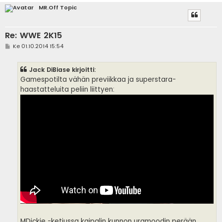
MR.Off Topic
Re: WWE 2K15
V
Ke 01.10.2014 15:54
i
e
s
Jack DiBiase kirjoitti:
t
i
Gamespotilta vähän previikkaa ja superstara-
haastatteluita peliin liittyen:
MDickie -ketjussa kaipalin kunnon uramoodin perään,