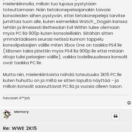
i
mielenkiinnolla, milloin tuo lupaus pystytään
toteuttamaan. Näin tietokonepelaajanakin toivoisi
konsoleiden siihen pystyvän, ettei tietokonepelejä tarvitse
jumittaa tuon alle, kuten esimerkiksi Watch_Dogsin kanssa
tehtiin ja ilmeisesti Bethesdan Evil Within tulee olemaan
myös PC:llä 900p kuten konsoleillakin. Siitähän sitten
ymmärtääkseni seurasi netissä kunnon tappelu
konsolipelaajien välille miten Xbox One on taakka PS4:lle
(XBonen takia jätettiin myös PS4:lla 900p:lle ettei mitään
riitoja tulisi pelaajien välille), vaikka todellisuudessa konsolit
ovat taakka PC:lle.
Mutta niin, mielenkiintoista nähdä toteutuuko 2K15 PC:lle
kuten huhuttu on ja miltä se sitten lopulta näyttää - ja
milloin konsolit saavuttavat PC:llä ja vuosia olleen tason.
hevosen k**pä
Memory
Re: WWE 2K15