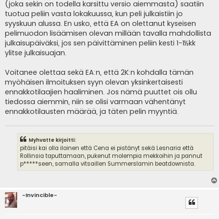
(joka sekin on todella karsittu versio aiemmasta) saatiin
tuotua peliin vasta lokakuussa, kun peli julkaistiin jo
syyskuun alussa. En usko, että EA on olettanut kyseisen
pelimuodon lisäämisen olevan millään tavalla mahdollista
julkaisupäiväksi, jos sen päivittäminen peliin kesti 1-1½kk
ylitse julkaisuajan.
Voitanee olettaa sekä EA:n, että 2K:n kohdalla tämän
myöhäisen ilmoituksen syyn olevan yksinkertaisesti
ennakkotilaajien haaliminen. Jos nämä puuttet ois ollu
tiedossa aiemmin, niin se olisi varmaan vähentänyt
ennakkotilausten määrää, ja täten pelin myyntiä.
Myhvatte kirjoitti:
pitäisi kai olla iloinen että Cena ei pistänyt sekä Lesnaria että
Rollinsia taputtamaan, pukenut molempia mekkoihin ja pannut
p*****seen, samalla vitsaillen Summerslamin beatdownista.
-Invincible-