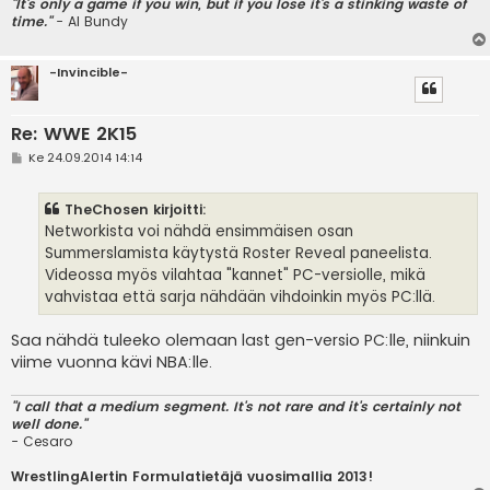
"It's only a game if you win, but if you lose it's a stinking waste of
time."
- Al Bundy
-Invincible-
Re: WWE 2K15
V
Ke 24.09.2014 14:14
i
e
s
TheChosen kirjoitti:
t
i
Networkista voi nähdä ensimmäisen osan
Summerslamista käytystä Roster Reveal paneelista.
Videossa myös vilahtaa "kannet" PC-versiolle, mikä
vahvistaa että sarja nähdään vihdoinkin myös PC:llä.
Saa nähdä tuleeko olemaan last gen-versio PC:lle, niinkuin
viime vuonna kävi NBA:lle.
"I call that a medium segment. It's not rare and it's certainly not
well done."
- Cesaro
WrestlingAlertin Formulatietäjä vuosimallia 2013!