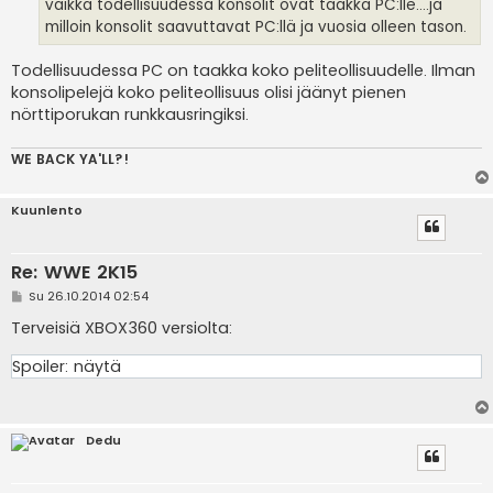
i
vaikka todellisuudessa konsolit ovat taakka PC:lle....ja
milloin konsolit saavuttavat PC:llä ja vuosia olleen tason.
Todellisuudessa PC on taakka koko peliteollisuudelle. Ilman
konsolipelejä koko peliteollisuus olisi jäänyt pienen
nörttiporukan runkkausringiksi.
WE BACK YA'LL?!
Kuunlento
Re: WWE 2K15
V
Su 26.10.2014 02:54
i
e
Terveisiä XBOX360 versiolta:
s
t
Spoiler:
näytä
i
Dedu