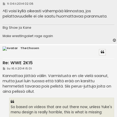
V
Ti 04.11.2014 02:08
i
e
^Ei voisi kyllä oikeasti vähempää kiinnostaa, jos
s
pelattavuudelle ei ole saatu huomattavaa parannusta.
t
i
Big Show ja Kane
Make wrestlingalert rage again
TheChosen
Re: WWE 2K15
V
Su 16.11.2014 15:01
i
e
Kannattaa jättää väliin. Varmistusta en ole vielä saanut,
s
mutta juuri luin tuossa että tältä erää on karsittu
t
i
hemmetisti tavaraa pois pelistä. Siis perus-juttuja joita on
aina pelissä ollut.
So based on videos that are out there now, unless Yuke's
menu design is really horrible, this is what is missing: