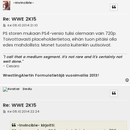
-Invincible-
Re: WWE 2K15
V
Ke 08.10.2014 21:10
i
e
PS storen mukaan PS4-versio tulisi olemaan vain 720p.
s
Toivottavasti placeholdertietoa, eihän tuon pitäisi olla
t
i
edes mahdollista. Monet tuosta kuitenkin uutisoivat.
"I call that a medium segment. It's not rare and it's certainly not
well done."
- Cesaro
WrestlingAlertin Formulatietäjä vuosimallia 2013!
Dedu
Re: WWE 2K15
V
Ke 08.10.2014 22:24
i
e
s
-Invincible- kirjoitti:
t
i