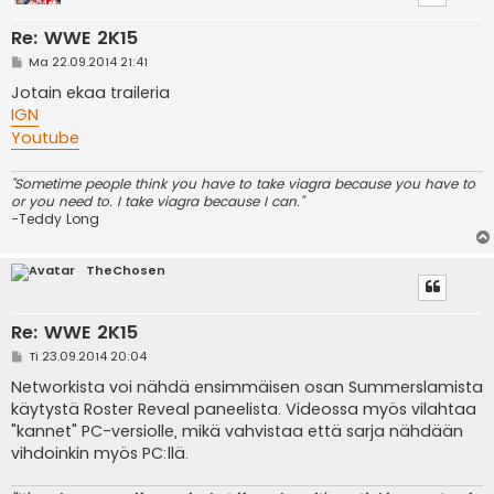
Re: WWE 2K15
V
Ma 22.09.2014 21:41
i
e
Jotain ekaa traileria
s
IGN
t
i
Youtube
"Sometime people think you have to take viagra because you have to
or you need to. I take viagra because I can."
-Teddy Long
TheChosen
Re: WWE 2K15
V
Ti 23.09.2014 20:04
i
e
Networkista voi nähdä ensimmäisen osan Summerslamista
s
käytystä Roster Reveal paneelista. Videossa myös vilahtaa
t
i
"kannet" PC-versiolle, mikä vahvistaa että sarja nähdään
vihdoinkin myös PC:llä.