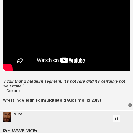
"I call that a medium segment. It's not rare and it's certainly not
well done."
- Cesaro
WrestlingAlertin Formulatietäjä vuosimallia 2013!
ViiZei
Re: WWE 2K15