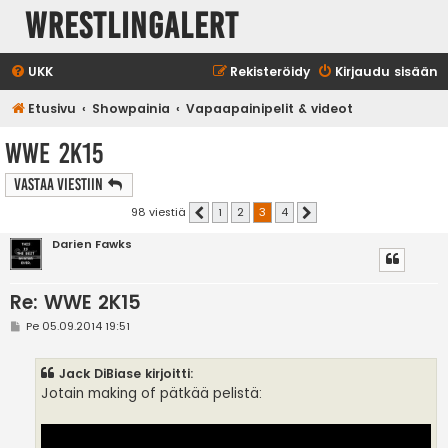
WrestlingAlert
UKK
Rekisteröidy
Kirjaudu sisään
Etusivu
Showpainia
Vapaapainipelit & videot
WWE 2K15
Vastaa Viestiin
98 viestiä
1
2
3
4
Edellinen
Seuraava
Darien Fawks
Re: WWE 2K15
V
Pe 05.09.2014 19:51
i
e
s
Jack DiBiase kirjoitti:
t
i
Jotain making of pätkää pelistä: