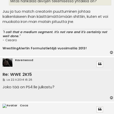
Mitäs hankalaa diivojen tekemisessä yhtäkkiä on?
Juu ja tuo match creatorin puuttuminen johtaa
kaikenlaiseen ihan käsittämättömään shittiin, kuten et voi
muokata iron man matsin pituutta jne.
"I call that a medium segment. It's not rare and it's certainly not
well done."
- Cesaro
WrestlingAlertin Formulatietäjä vuosimallia 2013!
Ravenwood
Re: WWE 2K15
V
La 22.11.2014 18:28
i
e
Joko tää on PS4:lle julkastu?
s
t
i
Coca