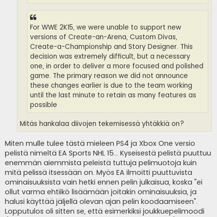
For WWE 2K15, we were unable to support new
versions of Create-an-Arena, Custom Divas,
Create-a-Championship and Story Designer. This
decision was extremely difficult, but a necessary
one, in order to deliver a more focused and polished
game. The primary reason we did not announce
these changes earlier is due to the team working
until the last minute to retain as many features as
possible
Mitäs hankalaa diivojen tekemisessä yhtäkkiä on?
Miten mulle tulee tästä mieleen PS4 ja Xbox One versio
pelistä nimeltä EA Sports NHL 15... Kyseisestä pelistä puuttuu
enemmän aiemmista peleistä tuttuja pelimuotoja kuin
mitä pelissä itsessään on. Myös EA ilmoitti puuttuvista
ominaisuuksista vain hetki ennen pelin julkaisua, koska "ei
ollut varma ehtiikö lisäämään joitakin ominaisuuksia, ja
halusi käyttää jäljellä olevan ajan pelin koodaamiseen".
Lopputulos oli sitten se, että esimerkiksi joukkuepelimoodi