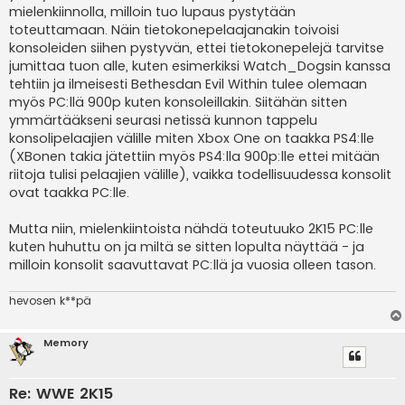
i
mielenkiinnolla, milloin tuo lupaus pystytään
toteuttamaan. Näin tietokonepelaajanakin toivoisi
konsoleiden siihen pystyvän, ettei tietokonepelejä tarvitse
jumittaa tuon alle, kuten esimerkiksi Watch_Dogsin kanssa
tehtiin ja ilmeisesti Bethesdan Evil Within tulee olemaan
myös PC:llä 900p kuten konsoleillakin. Siitähän sitten
ymmärtääkseni seurasi netissä kunnon tappelu
konsolipelaajien välille miten Xbox One on taakka PS4:lle
(XBonen takia jätettiin myös PS4:lla 900p:lle ettei mitään
riitoja tulisi pelaajien välille), vaikka todellisuudessa konsolit
ovat taakka PC:lle.
Mutta niin, mielenkiintoista nähdä toteutuuko 2K15 PC:lle
kuten huhuttu on ja miltä se sitten lopulta näyttää - ja
milloin konsolit saavuttavat PC:llä ja vuosia olleen tason.
hevosen k**pä
Memory
Re: WWE 2K15