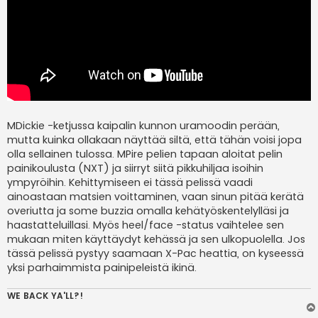
MDickie -ketjussa kaipalin kunnon uramoodin perään,
mutta kuinka ollakaan näyttää siltä, että tähän voisi jopa
olla sellainen tulossa. MPire pelien tapaan aloitat pelin
painikoulusta (NXT) ja siirryt siitä pikkuhiljaa isoihin
ympyröihin. Kehittymiseen ei tässä pelissä vaadi
ainoastaan matsien voittaminen, vaan sinun pitää kerätä
overiutta ja some buzzia omalla kehätyöskentelylläsi ja
haastatteluillasi. Myös heel/face -status vaihtelee sen
mukaan miten käyttäydyt kehässä ja sen ulkopuolella. Jos
tässä pelissä pystyy saamaan X-Pac heattia, on kyseessä
yksi parhaimmista painipeleistä ikinä.
WE BACK YA'LL?!