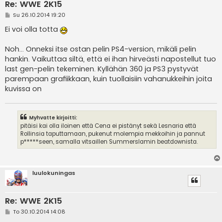
Re: WWE 2K15
V
Su 26.10.2014 19:20
i
e
Ei voi olla totta
s
t
i
Noh... Onneksi itse ostan pelin PS4-version, mikäli pelin
hankin. Vaikuttaa siltä, että ei ihan hirveästi napostellut tuo
last gen-pelin tekeminen. Kyllähän 360 ja PS3 pystyvät
parempaan grafiikkaan, kuin tuollaisiin vahanukkeihin joita
kuvissa on
Myhvatte kirjoitti:
pitäisi kai olla iloinen että Cena ei pistänyt sekä Lesnaria että
Rollinsia taputtamaan, pukenut molempia mekkoihin ja pannut
p*****seen, samalla vitsaillen Summerslamin beatdownista.
luulokuningas
Re: WWE 2K15
V
To 30.10.2014 14:08
i