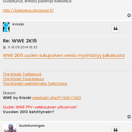
Uudistunut, entistä parempi Kielisirkus:
http://kielisirkus.blogspot.fi/
Krizski
Re: WWE 2K15
V
Ti 16.09.2014 18:32
i
e
WWE 2K15 uuden sukupolven versio myöhästyy julkaisusta
s
t
i
The Krizski Twitterissä
The Krizski Youtubessa
The Krizskin pelistriimejä Twitchissä
Diaryni:
WWE by Krizski
viewtopic.php?f=5&t=7422
Uuden WWE PPV-veikkauksen ylituomari!
Vuoden 2013 kehittynein!!
luulokuningas