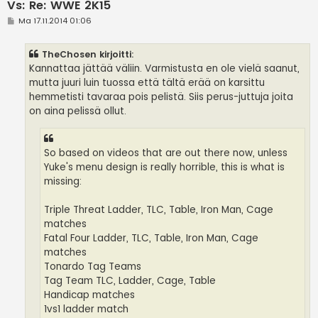
Vs: Re: WWE 2K15
V
Ma 17.11.2014 01:06
i
e
s
TheChosen kirjoitti:
t
i
Kannattaa jättää väliin. Varmistusta en ole vielä saanut,
mutta juuri luin tuossa että tältä erää on karsittu
hemmetisti tavaraa pois pelistä. Siis perus-juttuja joita
on aina pelissä ollut.
So based on videos that are out there now, unless
Yuke's menu design is really horrible, this is what is
missing:
Triple Threat Ladder, TLC, Table, Iron Man, Cage
matches
Fatal Four Ladder, TLC, Table, Iron Man, Cage
matches
Tonardo Tag Teams
Tag Team TLC, Ladder, Cage, Table
Handicap matches
1vs1 ladder match