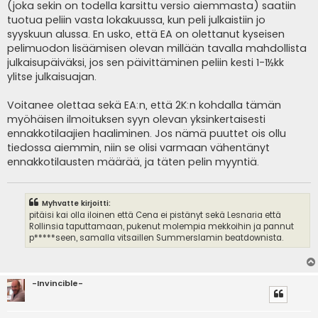
(joka sekin on todella karsittu versio aiemmasta) saatiin
tuotua peliin vasta lokakuussa, kun peli julkaistiin jo
syyskuun alussa. En usko, että EA on olettanut kyseisen
pelimuodon lisäämisen olevan millään tavalla mahdollista
julkaisupäiväksi, jos sen päivittäminen peliin kesti 1-1½kk
ylitse julkaisuajan.
Voitanee olettaa sekä EA:n, että 2K:n kohdalla tämän
myöhäisen ilmoituksen syyn olevan yksinkertaisesti
ennakkotilaajien haaliminen. Jos nämä puuttet ois ollu
tiedossa aiemmin, niin se olisi varmaan vähentänyt
ennakkotilausten määrää, ja täten pelin myyntiä.
Myhvatte kirjoitti:
pitäisi kai olla iloinen että Cena ei pistänyt sekä Lesnaria että
Rollinsia taputtamaan, pukenut molempia mekkoihin ja pannut
p*****seen, samalla vitsaillen Summerslamin beatdownista.
-Invincible-