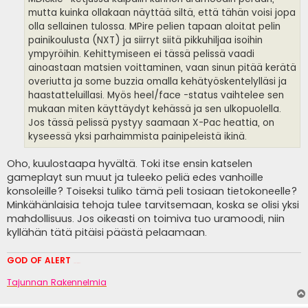
mutta kuinka ollakaan näyttää siltä, että tähän voisi jopa
olla sellainen tulossa. MPire pelien tapaan aloitat pelin
painikoulusta (NXT) ja siirryt siitä pikkuhiljaa isoihin
ympyröihin. Kehittymiseen ei tässä pelissä vaadi
ainoastaan matsien voittaminen, vaan sinun pitää kerätä
overiutta ja some buzzia omalla kehätyöskentelylläsi ja
haastatteluillasi. Myös heel/face -status vaihtelee sen
mukaan miten käyttäydyt kehässä ja sen ulkopuolella.
Jos tässä pelissä pystyy saamaan X-Pac heattia, on
kyseessä yksi parhaimmista painipeleistä ikinä.
Oho, kuulostaapa hyvältä. Toki itse ensin katselen
gameplayt sun muut ja tuleeko peliä edes vanhoille
konsoleille? Toiseksi tuliko tämä peli tosiaan tietokoneelle?
Minkähänlaisia tehoja tulee tarvitsemaan, koska se olisi yksi
mahdollisuus. Jos oikeasti on toimiva tuo uramoodi, niin
kyllähän tätä pitäisi päästä pelaamaan.
GOD OF ALERT
Heeelp meee
Tajunnan Rakennelmia