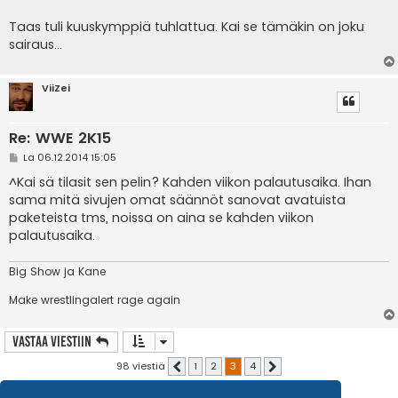
Taas tuli kuuskymppiä tuhlattua. Kai se tämäkin on joku
sairaus...
ViiZei
Re: WWE 2K15
V
La 06.12.2014 15:05
i
e
^Kai sä tilasit sen pelin? Kahden viikon palautusaika. Ihan
s
sama mitä sivujen omat säännöt sanovat avatuista
t
i
paketeista tms, noissa on aina se kahden viikon
palautusaika.
Big Show ja Kane
Make wrestlingalert rage again
Vastaa Viestiin
98 viestiä
1
2
3
4
Edellinen
Seuraava