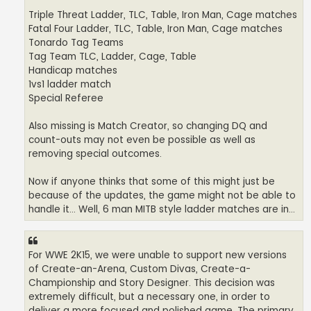
Triple Threat Ladder, TLC, Table, Iron Man, Cage matches
Fatal Four Ladder, TLC, Table, Iron Man, Cage matches
Tonardo Tag Teams
Tag Team TLC, Ladder, Cage, Table
Handicap matches
1vs1 ladder match
Special Referee
Also missing is Match Creator, so changing DQ and
count-outs may not even be possible as well as
removing special outcomes.
Now if anyone thinks that some of this might just be
because of the updates, the game might not be able to
handle it... Well, 6 man MITB style ladder matches are in...
For WWE 2K15, we were unable to support new versions
of Create-an-Arena, Custom Divas, Create-a-
Championship and Story Designer. This decision was
extremely difficult, but a necessary one, in order to
deliver a more focused and polished game. The primary