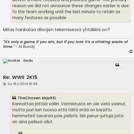
reason we did not announce these changes earlier is due
to the team working until the last minute to retain as
many features as possible
Mitäs hankalaa diivojen tekemisessä yhtäkkiä on?
"It's only a game if you win, but if you lose it's a stinking waste of
time."
- Al Bundy
Dedu
Re: WWE 2K15
V
Su 16.11.2014 18:38
i
e
s
TheChosen kirjoitti:
t
i
Kannattaa jättää väliin. Varmistusta en ole vielä saanut,
mutta juuri luin tuossa että tältä erää on karsittu
hemmetisti tavaraa pois pelistä. Siis perus-juttuja joita
on aina pelissä ollut.