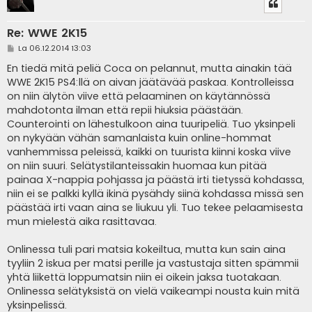
Re: WWE 2K15
V
La 06.12.2014 13:03
i
e
En tiedä mitä peliä Coca on pelannut, mutta ainakin tää
s
WWE 2K15 PS4:llä on aivan jäätävää paskaa. Kontrolleissa
t
i
on niin älytön viive että pelaaminen on käytännössä
mahdotonta ilman että repii hiuksia päästään.
Counterointi on lähestulkoon aina tuuripeliä. Tuo yksinpeli
on nykyään vähän samanlaista kuin online-hommat
vanhemmissa peleissä, kaikki on tuurista kiinni koska viive
on niin suuri. Selätystilanteissakin huomaa kun pitää
painaa X-nappia pohjassa ja päästä irti tietyssä kohdassa,
niin ei se palkki kyllä ikinä pysähdy siinä kohdassa missä sen
päästää irti vaan aina se liukuu yli. Tuo tekee pelaamisesta
mun mielestä aika rasittavaa.
Onlinessa tuli pari matsia kokeiltua, mutta kun sain aina
tyyliin 2 iskua per matsi perille ja vastustaja sitten spämmii
yhtä liikettä loppumatsin niin ei oikein jaksa tuotakaan.
Onlinessa selätyksistä on vielä vaikeampi nousta kuin mitä
yksinpelissä.