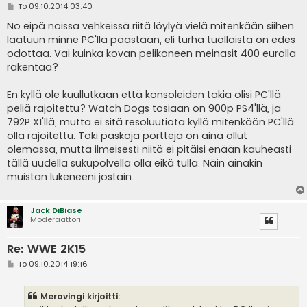
V
To 09.10.2014 03:40
i
e
No eipä noissa vehkeissä riitä löylyä vielä mitenkään siihen
s
laatuun minne PC'llä päästään, eli turha tuollaista on edes
t
i
odottaa. Vai kuinka kovan pelikoneen meinasit 400 eurolla
rakentaa?
En kyllä ole kuullutkaan että konsoleiden takia olisi PC'llä
peliä rajoitettu? Watch Dogs tosiaan on 900p PS4'llä, ja
792P X1'llä, mutta ei sitä resoluutiota kyllä mitenkään PC'llä
olla rajoitettu. Toki paskoja portteja on aina ollut
olemassa, mutta ilmeisesti niitä ei pitäisi enään kauheasti
tällä uudella sukupolvella olla eikä tulla. Näin ainakin
muistan lukeneeni jostain.
Jack DiBiase
Moderaattori
Re: WWE 2K15
V
To 09.10.2014 19:16
i
e
s
Merovingi kirjoitti:
t