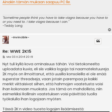
e
Ainakin tämän mukaan saapuu PC:lle.
s
t
i
"Sometime people think you have to take viagra because you have to
or you need to. I take viagra because I can."
-Teddy Long
-Invincible-
Re: WWE 2K15
V
Ma 03.11.2014 20:19
i
e
Nyt tuli kyllä kova ominaisuus tähän. Voi tietokoneelta
s
uploadata kuvia, eli siis vaikka logoja tai naamatekstuureja.
t
i
2K myös on ilmoittanut, että uusilla konsoleilla ei ole enää
superstar threadseja, vaan jotain parempaa ja kaikki
merkit viittaisivat siihen, että hahmojen vaatetusta voisi
ihan kokonaan muokata. Jos tämä on mahdollista, niin
esimerkiksi Rollinsin vaatetuksen voisi päivittää tuolla
työkalulla ihan logojaan myöten.
Tässä 2K:n video tuosta logojen lisäämisestä: