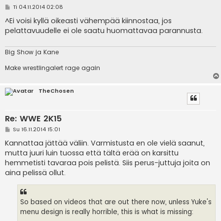
V
Ti 04.11.2014 02:08
i
e
^Ei voisi kyllä oikeasti vähempää kiinnostaa, jos
s
pelattavuudelle ei ole saatu huomattavaa parannusta.
t
i
Big Show ja Kane
Make wrestlingalert rage again
TheChosen
Re: WWE 2K15
V
Su 16.11.2014 15:01
i
e
Kannattaa jättää väliin. Varmistusta en ole vielä saanut,
s
mutta juuri luin tuossa että tältä erää on karsittu
t
i
hemmetisti tavaraa pois pelistä. Siis perus-juttuja joita on
aina pelissä ollut.
So based on videos that are out there now, unless Yuke's
menu design is really horrible, this is what is missing: