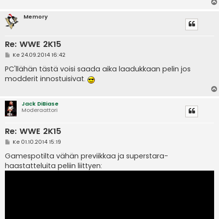
Memory
Re: WWE 2K15
V
Ke 24.09.2014 16:42
i
e
PC'llähän tästä voisi saada aika laadukkaan pelin jos
s
modderit innostuisivat.
t
i
Jack DiBiase
Moderaattori
Re: WWE 2K15
V
Ke 01.10.2014 15:19
i
e
Gamespotilta vähän previikkaa ja superstara-
s
haastatteluita peliin liittyen:
t
i