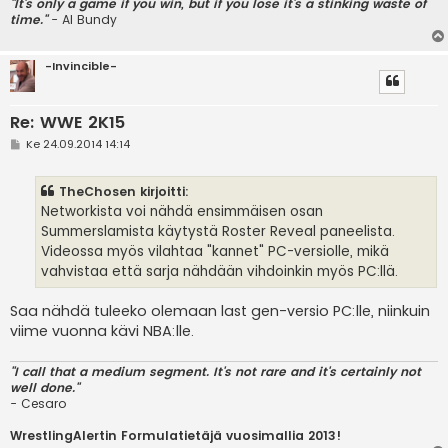
"It's only a game if you win, but if you lose it's a stinking waste of
time."
- Al Bundy
-Invincible-
Re: WWE 2K15
V
Ke 24.09.2014 14:14
i
e
s
TheChosen kirjoitti:
t
i
Networkista voi nähdä ensimmäisen osan
Summerslamista käytystä Roster Reveal paneelista.
Videossa myös vilahtaa "kannet" PC-versiolle, mikä
vahvistaa että sarja nähdään vihdoinkin myös PC:llä.
Saa nähdä tuleeko olemaan last gen-versio PC:lle, niinkuin
viime vuonna kävi NBA:lle.
"I call that a medium segment. It's not rare and it's certainly not
well done."
- Cesaro
WrestlingAlertin Formulatietäjä vuosimallia 2013!