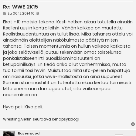
Re: WWE 2K15
V
La 06.12.2014 10:18
i
e
Ekat +10 matsia takana. Kesti hetken aikaa totutella ainakin
s
itselleni uusiin kontrolleihin. Vähän kaikkea on muutettu.
t
i
Realistisuudentuntua on tullut lisää. Mikä tahansa ottelu voi
ainakinnäin aloittelijan näkökulmasta päättyä miten
tahansa. Toisen momentumia on hullun vaikeaa katkaista
ja joka selätyksellä joutuu tekemään omat taistelunsa
ponkaistakseen irti. Suosikkiominaisuuteni on
ketjupainilisäys. En tiedä onko ollut vanhemmissa, mutta
tuo toimii tosi hyvin. Muistuttaa niitä ufc-pelien haipattuja
ominaisuuksi, jotka wwe-mallistosta on aina uupuneet.
Samoin staminashitit on toteutettu ekaa kertaa toimivasti.
Mitä enemmän damagea otat, sitä vaikeampaa
nouseminen on.
Hyvä peli. Kiva peli.
WrestlingAlertin seuraava kehäpsykologi
Ravenwood