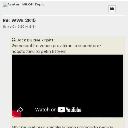
MR.Off Topic
Re: WWE 2K15
V
Ke 01.10.2014 15:54
i
e
s
Jack DiBiase kirjoitti:
t
i
Gamespotilta vähän previikkaa ja superstara-
haastatteluita peliin liittyen:
MDickie -ketjussa kaipalin kunnon uramoodin perään,