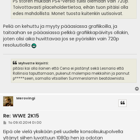
PS storen mukaan PS4-versio tulisi olemaan vain 720p.
Toivottavasti placeholdertietoa, eihän tuon pitäisi olla
edes mahdollista. Monet tuosta kuitenkin uutisoivat.
Peliä on kehuttu ja myyty pääasiassa grafiikoilla, ja
taitaahan se pääasiassa pelkkä grafiikkapäivitys ollakin,
joten olisi aika huvittavaa jos se pyörisikin vain 720p
resoluutiolla
Myhvatte kirjoitti:
pitäisi kai olla iloinen että Cena ei pistänyt sekä Lesnaria että
Rollinsia taputtamaan, pukenut molempia mekkoihin ja pannut
p*****seen, samalla vitsaillen Summerslamin beatdownista.
Merovingi
Re: WWE 2K15
V
To 09.10.2014 01:00
i
e
Eipä ole vielä yksikään peli uudelle konsolisukupolvella
s
yltänyt siihen luvattuun 1080p:hen ja odotan
t