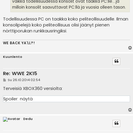
i
vaikka todellisuudessa konsolit ovat taakka PC:lle....ja
milloin konsolit saavuttavat PC:llä ja vuosia olleen tason.
Todellisuudessa PC on taakka koko peliteollisuudelle. Ilman
konsolipelejä koko peliteollisuus olisi jäänyt pienen
nörttiporukan runkkausringiksi.
WE BACK YA'LL?!
Kuunlento
Re: WWE 2K15
V
Su 26.10.2014 02:54
i
e
Terveisiä XBOX360 versiolta:
s
t
Spoiler:
näytä
i
Dedu