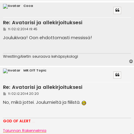
Coca
Re: Avatarisi ja allekirjoituksesi
V
Ti 02.12.2014 19:45
i
e
Joulukivaa! Oon ehdottomasti messissä!
s
t
i
WrestlingAlertin seuraava kehäpsykologi
MR.Off Topic
Re: Avatarisi ja allekirjoituksesi
V
Ti 02.12.2014 20:20
i
e
No, mikä jottei. Joulumieltä ja fiilistä.
s
t
i
GOD OF ALERT
Heeelp meee
Tajunnan Rakennelmia