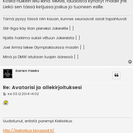
Koska huikein lelu ikinä. MM98, laudoista kyhätyt maalit jne.
Liekö sen tässä ketjussa joskus jo tuoneen esille.
Tämä pysyy tässä niin kauan, kunnes seuraavat asiat tapahtuvat:
SM-liiga käy liian pieneksi Jokereille [ ]
Hjallis harkimo suksii vittuun Jokereista [ ]
Joel Armia tekee Olympiakisoissa maalin [ ]
Minä ja DMW istutaan tuopin ääressä [ ]
Darien Fawks
Re: Avatarisi ja allekirjoituksesi
V
Ke 03.12.2014 14:02
i
e
s
t
i
Uudistunut, entistä parempi Kielisirkus:
http://kielisirkus.blogspot.fi/