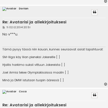
Dorian
Re: Avatarisi ja allekirjoituksesi
V
Ti 02.12.2014 20:51
i
e
No v***u.
s
t
i
Tämä pysyy tässä niin kauan, kunnes seuraavat asiat tapahtuvat:
SM-liiga käy liian pieneksi Jokereille [ ]
Hjallis harkimo suksii vittuun Jokereista [ ]
Joel Armia tekee Olympiakisoissa maalin [ ]
Minä ja DMW istutaan tuopin ääressä [ ]
Coca
Re: Avatarisi ja allekirjoituksesi