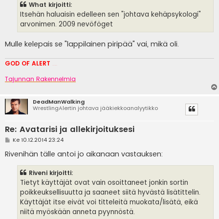
s
What kirjoitti:
t
i
Itsehän haluaisin edelleen sen "johtava kehäpsykologi"
arvonimen. 2009 nevöföget
Mulle kelepais se "lappilainen piripää" vai, mikä oli.
GOD OF ALERT
Heeelp meee
Tajunnan Rakennelmia
DeadManWalking
WrestlingAlertin johtava jääkiekkoanalyytikko
Re: Avatarisi ja allekirjoituksesi
V
Ke 10.12.2014 23:24
i
e
Rivenihän tälle antoi jo aikanaan vastauksen:
s
t
i
Riveni kirjoitti:
Tietyt käyttäjät ovat vain osoittaneet jonkin sortin
poikkeuksellisuutta ja saaneet siitä hyvästä lisätittelin.
Käyttäjät itse eivät voi titteleitä muokata/lisätä, eikä
niitä myöskään anneta pyynnöstä.