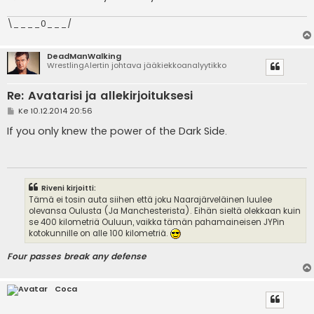
\____0___/
DeadManWalking
WrestlingAlertin johtava jääkiekkoanalyytikko
Re: Avatarisi ja allekirjoituksesi
V
Ke 10.12.2014 20:56
i
e
If you only knew the power of the Dark Side.
s
t
i
Riveni kirjoitti:
Tämä ei tosin auta siihen että joku Naarajärveläinen luulee
olevansa Oulusta (Ja Manchesterista). Eihän sieltä olekkaan kuin
se 400 kilometriä Ouluun, vaikka tämän pahamaineisen JYPin
kotokunnille on alle 100 kilometriä.
Four passes break any defense
Coca