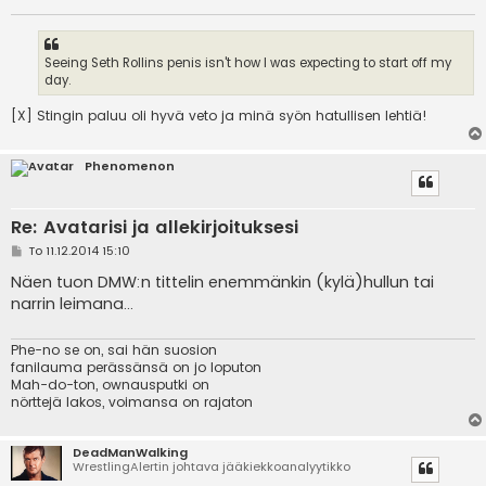
Seeing Seth Rollins penis isn't how I was expecting to start off my
day.
[X] Stingin paluu oli hyvä veto ja minä syön hatullisen lehtiä!
Phenomenon
Re: Avatarisi ja allekirjoituksesi
V
To 11.12.2014 15:10
i
e
Näen tuon DMW:n tittelin enemmänkin (kylä)hullun tai
s
narrin leimana...
t
i
Phe-no se on, sai hän suosion
fanilauma perässänsä on jo loputon
Mah-do-ton, ownausputki on
nörttejä lakos, voimansa on rajaton
DeadManWalking
WrestlingAlertin johtava jääkiekkoanalyytikko