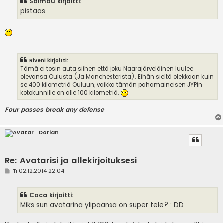
Saimou kirjoitti:
t
i
pistääs
Riveni kirjoitti:
Tämä ei tosin auta siihen että joku Naarajärveläinen luulee
olevansa Oulusta (Ja Manchesterista). Eihän sieltä olekkaan kuin
se 400 kilometriä Ouluun, vaikka tämän pahamaineisen JYPin
kotokunnille on alle 100 kilometriä.
Four passes break any defense
Dorian
Re: Avatarisi ja allekirjoituksesi
V
Ti 02.12.2014 22:04
i
e
s
Coca kirjoitti:
t
i
Miks sun avatarina ylipäänsä on super tele? : DD