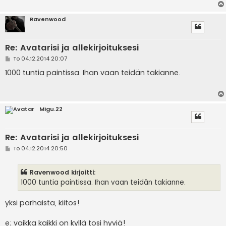
Ravenwood
Re: Avatarisi ja allekirjoituksesi
V
To 04.12.2014 20:07
i
e
1000 tuntia paintissa. Ihan vaan teidän takianne.
s
t
i
Migu.22
Re: Avatarisi ja allekirjoituksesi
V
To 04.12.2014 20:50
i
e
s
Ravenwood kirjoitti:
t
i
1000 tuntia paintissa. Ihan vaan teidän takianne.
yksi parhaista, kiitos!
e; vaikka kaikki on kyllä tosi hyviä!