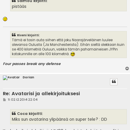
Saimou kirjoitti:
t
i
pistääs
Riveni kirjoitti:
Tämä ei tosin auta siihen että joku Naarajärveläinen luulee
olevansa Oulusta (Ja Manchesterista). Eihän sieltä olekkaan kuin
se 400 kilometriä Ouluun, vaikka tämän pahamaineisen JYPin
kotokunnille on alle 100 kilometriä.
Four passes break any defense
Dorian
Re: Avatarisi ja allekirjoituksesi
V
Ti 02.12.2014 22:04
i
e
s
Coca kirjoitti:
t
i
Miks sun avatarina ylipäänsä on super tele? : DD