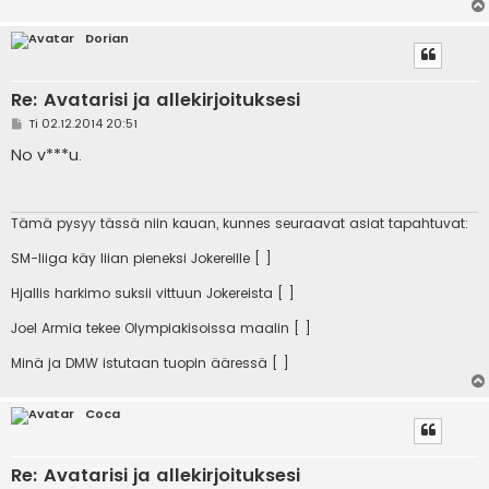
Dorian
Re: Avatarisi ja allekirjoituksesi
V
Ti 02.12.2014 20:51
i
e
No v***u.
s
t
i
Tämä pysyy tässä niin kauan, kunnes seuraavat asiat tapahtuvat:
SM-liiga käy liian pieneksi Jokereille [ ]
Hjallis harkimo suksii vittuun Jokereista [ ]
Joel Armia tekee Olympiakisoissa maalin [ ]
Minä ja DMW istutaan tuopin ääressä [ ]
Coca
Re: Avatarisi ja allekirjoituksesi