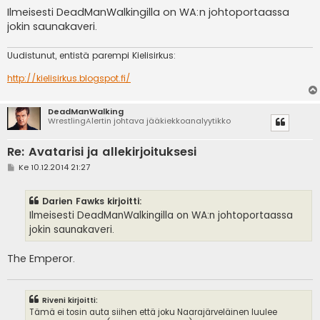
Ilmeisesti DeadManWalkingilla on WA:n johtoportaassa
jokin saunakaveri.
Uudistunut, entistä parempi Kielisirkus:
http://kielisirkus.blogspot.fi/
DeadManWalking
WrestlingAlertin johtava jääkiekkoanalyytikko
Re: Avatarisi ja allekirjoituksesi
V
Ke 10.12.2014 21:27
i
e
s
Darien Fawks kirjoitti:
t
i
Ilmeisesti DeadManWalkingilla on WA:n johtoportaassa
jokin saunakaveri.
The Emperor.
Riveni kirjoitti:
Tämä ei tosin auta siihen että joku Naarajärveläinen luulee