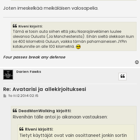
Joten imeskelkää meikäläisen valosapelia.
Riveni kirjoitti:
Tämä ei tosin auta siihen että joku Naarajärveläinen luulee
olevansa Oulusta (Ja Manchesterista). Eihän sieltä olekkaan kuin
se 400 kilometriä Ouluun, vaikka tämän pahamaineisen JYPin
kotokunnille on alle 100 kilometriä.
Four passes break any defense
Darien Fawks
Re: Avatarisi ja allekirjoituksesi
V
To 11.12.2014 02:15
i
e
s
DeadManWalking kirjoitti:
t
i
Rivenihän tälle antoi jo aikanaan vastauksen:
Riveni kirjoitti:
Tietyt käyttäjät ovat vain osoittaneet jonkin sortin