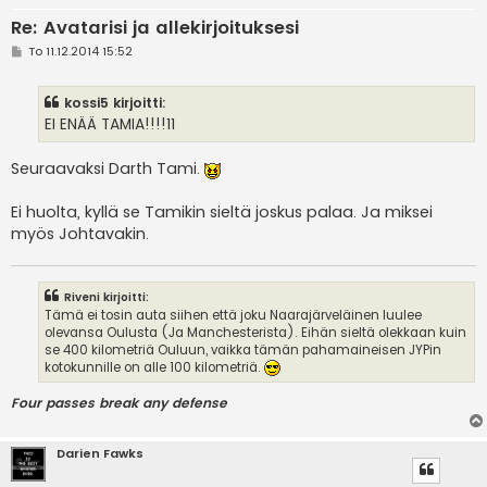
Re: Avatarisi ja allekirjoituksesi
V
To 11.12.2014 15:52
i
e
s
kossi5 kirjoitti:
t
i
EI ENÄÄ TAMIA!!!!11
Seuraavaksi Darth Tami.
Ei huolta, kyllä se Tamikin sieltä joskus palaa. Ja miksei
myös Johtavakin.
Riveni kirjoitti:
Tämä ei tosin auta siihen että joku Naarajärveläinen luulee
olevansa Oulusta (Ja Manchesterista). Eihän sieltä olekkaan kuin
se 400 kilometriä Ouluun, vaikka tämän pahamaineisen JYPin
kotokunnille on alle 100 kilometriä.
Four passes break any defense
Darien Fawks