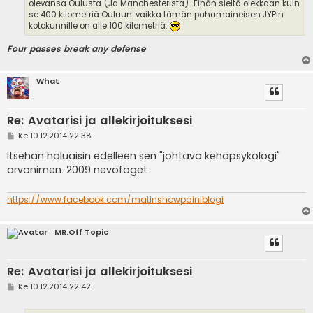
olevansa Oulusta (Ja Manchesterista). Eihän sieltä olekkaan kuin
se 400 kilometriä Ouluun, vaikka tämän pahamaineisen JYPin
kotokunnille on alle 100 kilometriä.
Four passes break any defense
What
Re: Avatarisi ja allekirjoituksesi
V
Ke 10.12.2014 22:38
i
e
Itsehän haluaisin edelleen sen "johtava kehäpsykologi"
s
arvonimen. 2009 nevöföget
t
i
https://www.facebook.com/matinshowpainiblogi
MR.Off Topic
Re: Avatarisi ja allekirjoituksesi
V
Ke 10.12.2014 22:42
i
e