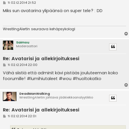
V
Ti 02.12.2014 21:52
i
e
Miks sun avatarina ylipäänsä on super tele? : DD
s
t
i
WrestlingAlertin seuraava kehäpsykologi
Saimou
Moderaattori
Re: Avatarisi ja allekirjoituksesi
V
Ti 02.12.2014 22:00
i
e
Vähä siistiä että adminit kävi pistääs jouluteeman koko
s
foorumille! #lumihiutaleet #wou #huoltokatko
t
i
DeadManWalking
WrestlingAlertin johtava jääkiekkoanalyytikko
Re: Avatarisi ja allekirjoituksesi
V
Ti 02.12.2014 22:01
i
e
s