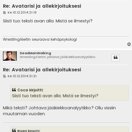
Re: Avatarisi ja allekirjoituksesi
V
Ke 10.12.2014 21:19
i
e
Siisti tuo teksti avan alla. Mistä se ilmestyi?
s
t
i
WrestlingAlertin seuraava kehäpsykologi
DeadManWalking
WrestlingAlertin johtava jääkiekkoanalyytikko
Re: Avatarisi ja allekirjoituksesi
V
Ke 10.12.2014 21:21
i
e
s
Coca kirjoitti:
t
i
Siisti tuo teksti avan alla. Mistä se ilmestyi?
Mikä teksti? Johtava jääkiekkoanalyytikko? Ollu vissiin
muutaman vuoden.
Riveni kirjoitti: