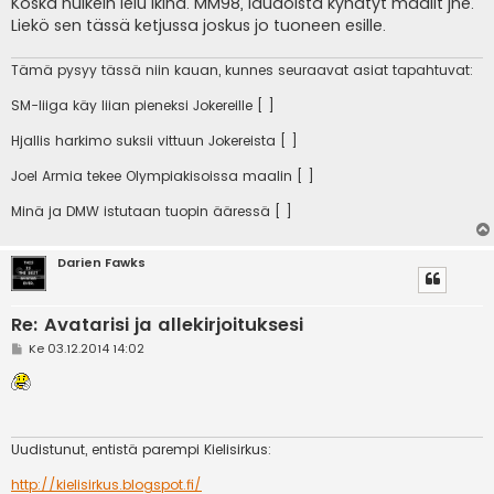
Koska huikein lelu ikinä. MM98, laudoista kyhätyt maalit jne.
Liekö sen tässä ketjussa joskus jo tuoneen esille.
Tämä pysyy tässä niin kauan, kunnes seuraavat asiat tapahtuvat:
SM-liiga käy liian pieneksi Jokereille [ ]
Hjallis harkimo suksii vittuun Jokereista [ ]
Joel Armia tekee Olympiakisoissa maalin [ ]
Minä ja DMW istutaan tuopin ääressä [ ]
Darien Fawks
Re: Avatarisi ja allekirjoituksesi
V
Ke 03.12.2014 14:02
i
e
s
t
i
Uudistunut, entistä parempi Kielisirkus:
http://kielisirkus.blogspot.fi/