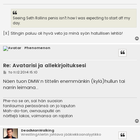
Seeing Seth Rollins penis isn't how I was expecting to start off my
day.
[X] Stingin paluu oli hyvä veto ja minä syön hatullisen lehtiä!
Phenomenon
Re: Avatarisi ja allekirjoituksesi
V
To 11.12.2014 15:10
i
e
Näen tuon DMW:n tittelin enemmänkin (kylä)hullun tai
s
narrin leimana...
t
i
Phe-no se on, sai hän suosion
fanilauma perässänsä on jo loputon
Mah-do-ton, ownausputki on
nörttejä lakos, voimansa on rajaton
DeadManWalking
WrestlingAlertin johtava jääkiekkoanalyytikko