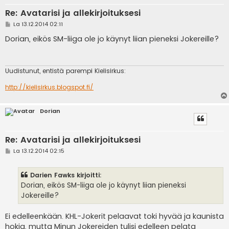
Re: Avatarisi ja allekirjoituksesi
V
La 13.12.2014 02:11
i
e
Dorian, eikös SM-liiga ole jo käynyt liian pieneksi Jokereille?
s
t
i
Uudistunut, entistä parempi Kielisirkus:
http://kielisirkus.blogspot.fi/
Dorian
Re: Avatarisi ja allekirjoituksesi
V
La 13.12.2014 02:15
i
e
s
Darien Fawks kirjoitti:
t
i
Dorian, eikös SM-liiga ole jo käynyt liian pieneksi
Jokereille?
Ei edelleenkään. KHL-Jokerit pelaavat toki hyvää ja kaunista
hokia, mutta Minun Jokereiden tulisi edelleen pelata