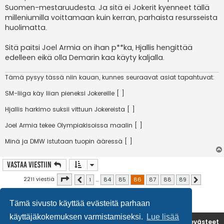
Suomen-mestaruudesta. Ja sitä ei Jokerit kyenneet tällä
milleniumilla voittamaan kuin kerran, parhaista resursseista
huolimatta.
Sitä paitsi Joel Armia on ihan p**ka, Hjallis hengittää
edelleen eikä olla Demarin kaa käyty kaljalla.
Tämä pysyy tässä niin kauan, kunnes seuraavat asiat tapahtuvat:
SM-liiga käy liian pieneksi Jokereille [ ]
Hjallis harkimo suksii vittuun Jokereista [ ]
Joel Armia tekee Olympiakisoissa maalin [ ]
Minä ja DMW istutaan tuopin ääressä [ ]
Vastaa Viestiin
Sivu
86
/
89
2211 viestiä
1
…
84
85
86
87
88
89
Edellinen
Seuraava
Tämä sivusto käyttää evästeitä parhaan
käyttäjäkokemuksen varmistamiseksi.
Lue lisää
Etusivu
Poista evästeet