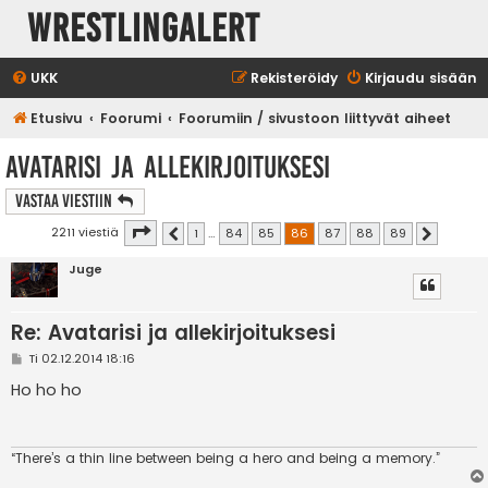
WrestlingAlert
UKK
Rekisteröidy
Kirjaudu sisään
Etusivu
Foorumi
Foorumiin / sivustoon liittyvät aiheet
Avatarisi ja allekirjoituksesi
Vastaa Viestiin
Sivu
86
/
89
2211 viestiä
1
…
84
85
86
87
88
89
Edellinen
Seuraava
Juge
Re: Avatarisi ja allekirjoituksesi
V
Ti 02.12.2014 18:16
i
e
Ho ho ho
s
t
i
“There’s a thin line between being a hero and being a memory.”