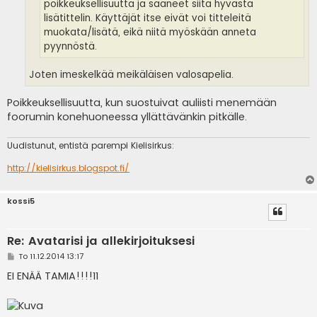
poikkeuksellisuutta ja saaneet siitä hyvästä
lisätittelin. Käyttäjät itse eivät voi titteleitä
muokata/lisätä, eikä niitä myöskään anneta
pyynnöstä.
Joten imeskelkää meikäläisen valosapelia.
Poikkeuksellisuutta, kun suostuivat auliisti menemään
foorumin konehuoneessa yllättävänkin pitkälle.
Uudistunut, entistä parempi Kielisirkus:
http://kielisirkus.blogspot.fi/
kossi5
Re: Avatarisi ja allekirjoituksesi
V
To 11.12.2014 13:17
i
e
EI ENÄÄ TAMIA!!!!11
s
t
i