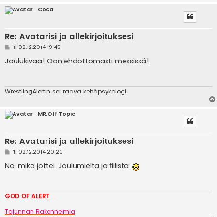
Coca
Re: Avatarisi ja allekirjoituksesi
V
Ti 02.12.2014 19:45
i
e
Joulukivaa! Oon ehdottomasti messissä!
s
t
i
WrestlingAlertin seuraava kehäpsykologi
MR.Off Topic
Re: Avatarisi ja allekirjoituksesi
V
Ti 02.12.2014 20:20
i
e
No, mikä jottei. Joulumieltä ja fiilistä.
s
t
i
GOD OF ALERT
Heeelp meee
Tajunnan Rakennelmia