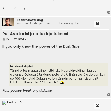
\____0___/
DeadManWalking
WrestlingAlertin johtava jääkiekkoanalyytikko
Re: Avatarisi ja allekirjoituksesi
V
Ke 10.12.2014 20:56
i
e
If you only knew the power of the Dark Side.
s
t
i
Riveni kirjoitti:
Tämä ei tosin auta siihen että joku Naarajärveläinen luulee
olevansa Oulusta (Ja Manchesterista). Eihän sieltä olekkaan kuin
se 400 kilometriä Ouluun, vaikka tämän pahamaineisen JYPin
kotokunnille on alle 100 kilometriä.
Four passes break any defense
Coca