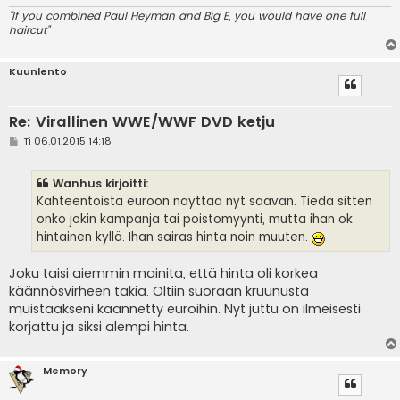
"If you combined Paul Heyman and Big E, you would have one full
haircut"
Kuunlento
Re: Virallinen WWE/WWF DVD ketju
V
Ti 06.01.2015 14:18
i
e
s
Wanhus kirjoitti:
t
i
Kahteentoista euroon näyttää nyt saavan. Tiedä sitten
onko jokin kampanja tai poistomyynti, mutta ihan ok
hintainen kyllä. Ihan sairas hinta noin muuten.
Joku taisi aiemmin mainita, että hinta oli korkea
käännösvirheen takia. Oltiin suoraan kruunusta
muistaakseni käännetty euroihin. Nyt juttu on ilmeisesti
korjattu ja siksi alempi hinta.
Memory