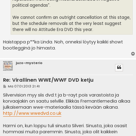
political agendas”.
We cannot confirm an outright cancellation at this stage,
but the schedule removals at the very least suggest
there will no Attitude Era DVD this year.
Haistappa p**ka Linda. Noh, onneksi löytyy kaikki showt
bootlegginä jo himasta.
juzo-mysterio
Re: Virallinen WWE/WWF DVD ketju
V
Ma 07.01.2013 21:41
i
e
Silvervision myy siis dvd:t ja b-rayt pois varastoista ja
s
korvaajakin on saatu selville. Elikkäs Fremantlemedia alkaa
t
i
julkaisemaan wwe-materiaalia tässä kevään aikana.
http://www.wwedvd.co.uk
Harmi on, kun loppu tuli sinusta Silveri. Sinusta, joka osasit
hommasi muita paremmin. Sinusta, joka olit kaikkein