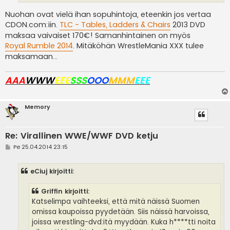
Nuohan ovat vielä ihan sopuhintoja, eteenkin jos vertaa
CDON.com:iin.
TLC - Tables, Ladders & Chairs
2013 DVD
maksaa vaivaiset 170€! Samanhintainen on myös
Royal Rumble 2014
. Mitäköhän WrestleMania XXX tulee
maksamaan...
AAA
WWW
EEE
SSS
OOO
MMM
EEE
Memory
Re: Virallinen WWE/WWF DVD ketju
V
Pe 25.04.2014 23:15
i
e
s
eCiuj kirjoitti:
t
i
Griffin kirjoitti:
Katselimpa vaihteeksi, että mitä näissä Suomen
omissa kaupoissa pyydetään. Siis näissä harvoissa,
joissa wrestling-dvd:itä myydään. Kuka h****tti noita