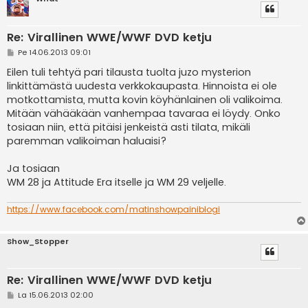
Re: Virallinen WWE/WWF DVD ketju
V
Pe 14.06.2013 09:01
i
e
Eilen tuli tehtyä pari tilausta tuolta juzo mysterion
s
linkittämästä uudesta verkkokaupasta. Hinnoista ei ole
t
i
motkottamista, mutta kovin köyhänlainen oli valikoima.
Mitään vähääkään vanhempaa tavaraa ei löydy. Onko
tosiaan niin, että pitäisi jenkeistä asti tilata, mikäli
paremman valikoiman haluaisi?
Ja tosiaan
WM 28 ja Attitude Era itselle ja WM 29 veljelle.
https://www.facebook.com/matinshowpainiblogi
Show_Stopper
Re: Virallinen WWE/WWF DVD ketju
V
La 15.06.2013 02:00
i