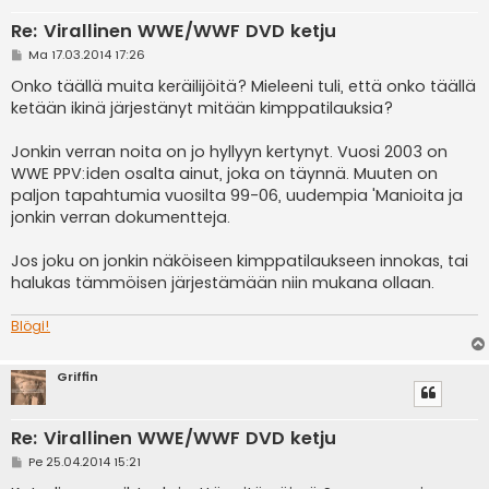
Re: Virallinen WWE/WWF DVD ketju
V
Ma 17.03.2014 17:26
i
e
Onko täällä muita keräilijöitä? Mieleeni tuli, että onko täällä
s
ketään ikinä järjestänyt mitään kimppatilauksia?
t
i
Jonkin verran noita on jo hyllyyn kertynyt. Vuosi 2003 on
WWE PPV:iden osalta ainut, joka on täynnä. Muuten on
paljon tapahtumia vuosilta 99-06, uudempia 'Manioita ja
jonkin verran dokumentteja.
Jos joku on jonkin näköiseen kimppatilaukseen innokas, tai
halukas tämmöisen järjestämään niin mukana ollaan.
Blögi!
Griffin
Re: Virallinen WWE/WWF DVD ketju
V
Pe 25.04.2014 15:21
i