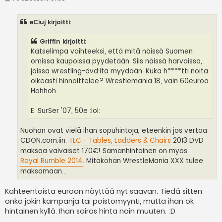
i
e
s
eCiuj kirjoitti:
t
i
Griffin kirjoitti:
Katselimpa vaihteeksi, että mitä näissä Suomen
omissa kaupoissa pyydetään. Siis näissä harvoissa,
joissa wrestling-dvd:itä myydään. Kuka h****tti noita
oikeasti hinnoittelee? Wrestlemania 18, vain 60euroa.
Hohhoh.
E: SurSer '07, 50e :lol:
Nuohan ovat vielä ihan sopuhintoja, eteenkin jos vertaa
CDON.com:iin.
TLC - Tables, Ladders & Chairs
2013 DVD
maksaa vaivaiset 170€! Samanhintainen on myös
Royal Rumble 2014
. Mitäköhän WrestleMania XXX tulee
maksamaan...
Kahteentoista euroon näyttää nyt saavan. Tiedä sitten
onko jokin kampanja tai poistomyynti, mutta ihan ok
hintainen kyllä. Ihan sairas hinta noin muuten. :D