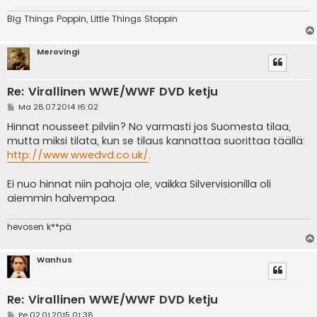
Big Things Poppin, Little Things Stoppin
Merovingi
Re: Virallinen WWE/WWF DVD ketju
V
Ma 28.07.2014 16:02
i
e
Hinnat nousseet pilviin? No varmasti jos Suomesta tilaa,
s
mutta miksi tilata, kun se tilaus kannattaa suorittaa täällä:
t
i
http://www.wwedvd.co.uk/
.
Ei nuo hinnat niin pahoja ole, vaikka Silvervisionilla oli
aiemmin halvempaa.
hevosen k**pä
Wanhus
Re: Virallinen WWE/WWF DVD ketju
V
Pe 02.01.2015 01:38