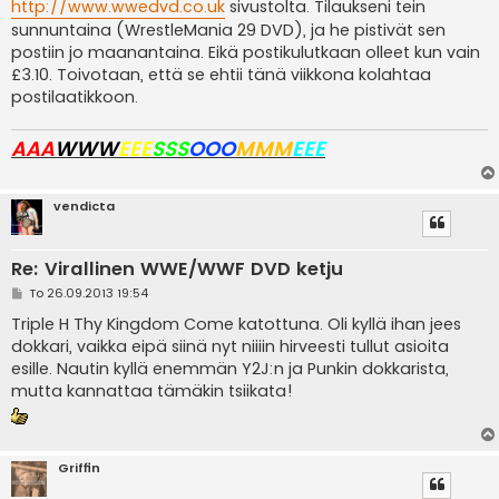
i
http://www.wwedvd.co.uk
sivustolta. Tilaukseni tein
sunnuntaina (WrestleMania 29 DVD), ja he pistivät sen
postiin jo maanantaina. Eikä postikulutkaan olleet kun vain
£3.10. Toivotaan, että se ehtii tänä viikkona kolahtaa
postilaatikkoon.
AAA
WWW
EEE
SSS
OOO
MMM
EEE
vendicta
Re: Virallinen WWE/WWF DVD ketju
V
To 26.09.2013 19:54
i
e
Triple H Thy Kingdom Come katottuna. Oli kyllä ihan jees
s
dokkari, vaikka eipä siinä nyt niiiin hirveesti tullut asioita
t
i
esille. Nautin kyllä enemmän Y2J:n ja Punkin dokkarista,
mutta kannattaa tämäkin tsiikata!
Griffin