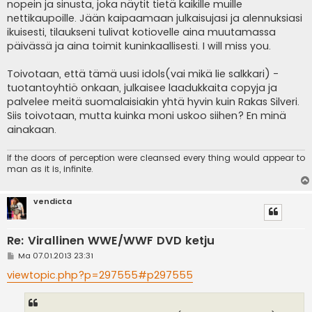
nopein ja sinusta, joka näytit tietä kaikille muille
nettikaupoille. Jään kaipaamaan julkaisujasi ja alennuksiasi
ikuisesti, tilaukseni tulivat kotiovelle aina muutamassa
päivässä ja aina toimit kuninkaallisesti. I will miss you.
Toivotaan, että tämä uusi idols(vai mikä lie salkkari) -
tuotantoyhtiö onkaan, julkaisee laadukkaita copyja ja
palvelee meitä suomalaisiakin yhtä hyvin kuin Rakas Silveri.
Siis toivotaan, mutta kuinka moni uskoo siihen? En minä
ainakaan.
If the doors of perception were cleansed every thing would appear to
man as it is, infinite.
vendicta
Re: Virallinen WWE/WWF DVD ketju
V
Ma 07.01.2013 23:31
i
e
viewtopic.php?p=297555#p297555
s
t
i