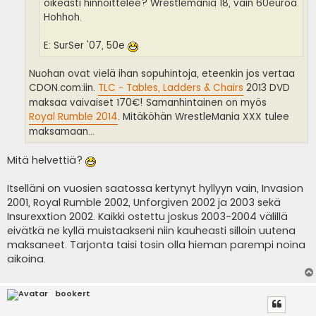
oikeasti hinnoittelee? Wrestlemania 18, vain 60euroa.
Hohhoh.
E: SurSer '07, 50e
Nuohan ovat vielä ihan sopuhintoja, eteenkin jos vertaa
CDON.com:iin.
TLC - Tables, Ladders & Chairs
2013 DVD
maksaa vaivaiset 170€! Samanhintainen on myös
Royal Rumble 2014
. Mitäköhän WrestleMania XXX tulee
maksamaan...
Mitä helvettiä?
Itselläni on vuosien saatossa kertynyt hyllyyn vain, Invasion
2001, Royal Rumble 2002, Unforgiven 2002 ja 2003 sekä
Insurexxtion 2002. Kaikki ostettu joskus 2003-2004 välillä
eivätkä ne kyllä muistaakseni niin kauheasti silloin uutena
maksaneet. Tarjonta taisi tosin olla hieman parempi noina
aikoina.
bookert