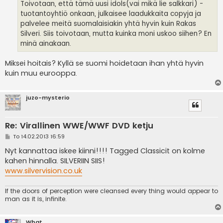
Toivotaan, että tämä uusi idols(vai mikä lie salkkari) -
tuotantoyhtiö onkaan, julkaisee laadukkaita copyja ja
palvelee meitä suomalaisiakin yhtä hyvin kuin Rakas
Silveri. Siis toivotaan, mutta kuinka moni uskoo siihen? En
minä ainakaan.
Miksei hoitais? Kyllä se suomi hoidetaan ihan yhtä hyvin
kuin muu eurooppa.
juzo-mysterio
Re: Virallinen WWE/WWF DVD ketju
V
To 14.02.2013 16:59
i
e
Nyt kannattaa iskee kiinni!!!! Tagged Classicit on kolme
s
kahen hinnalla. SILVERIIN SIIS!
t
i
www.silvervision.co.uk
If the doors of perception were cleansed every thing would appear to
man as it is, infinite.
What