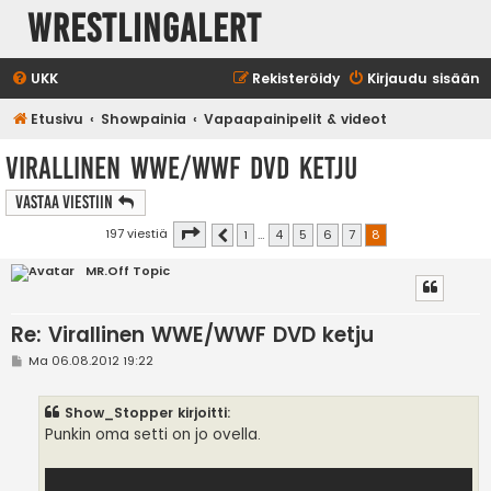
WrestlingAlert
UKK
Rekisteröidy
Kirjaudu sisään
Etusivu
Showpainia
Vapaapainipelit & videot
Virallinen WWE/WWF DVD ketju
Vastaa Viestiin
Sivu
8
/
8
197 viestiä
1
…
4
5
6
7
8
Edellinen
MR.Off Topic
Re: Virallinen WWE/WWF DVD ketju
V
Ma 06.08.2012 19:22
i
e
s
Show_Stopper kirjoitti:
t
i
Punkin oma setti on jo ovella.