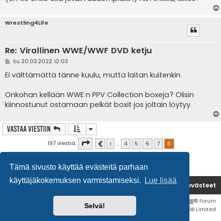
Wrestling4Life
Re: Virallinen WWE/WWF DVD ketju
V
Su 20.03.2022 12:03
i
e
Ei välttämättä tänne kuulu, mutta laitan kuitenkin.
s
t
i
Onkohan kellään WWE:n PPV Collection boxeja? Olisin
kiinnostunut ostamaan pelkät boxit jos joltain löytyy.
Vastaa Viestiin
Sivu
8
/
8
197 viestiä
1
…
4
5
6
7
8
Edellinen
Tämä sivusto käyttää evästeitä parhaan
käyttäjäkokemuksen varmistamiseksi.
Lue lisää
Etusivu
Poista evästeet
Flat Style by
Ian Bradley
• Keskustelufoorumin ohjelmisto
phpBB
® Forum
Selvä!
Software © phpBB Limited