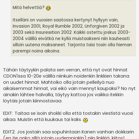
Mitä helvettiä?
Itselläni on vuosien saatossa kertynyt hyllyyn vain,
Invasion 2001, Royal Rumble 2002, Unforgiven 2002 ja
2003 sekä Insurexxtion 2002. Kaikki ostettu joskus 2003-
2004 välillä eivätkä ne kyllä muistaakseni niin kauheasti
silloin uutena maksaneet. Tarjonta taisi tosin olla hieman
parempi noina aikoina.
Tähän täytyykin palata sen verran, että nyt ovat hinnat
CDON'issa 10-20e välillä niinkuin noidenkin linkkien takana
on uudet hinnat. Mahtoiko olla jotain pelleilyä nuo
aikaisemmat hinnat, vai eikö vain mennyt kaupaksi? No nyt
ainakin lähtee halvalla, täytyy kattoa jos vaikka itekkin
löytäis jotain kiinnostavaa.
EDIT: Taitaa se isoin shokki olla että tostakin viestistä vuosi
aikaa. Muistin että kuukaus tai kaks.
EDIT2: Jos jostain saa sopuhintaan Kanen vanhan dokkarin
(en tie onko sillä jotain uudempiakin) niin linkkiä, kiitos!