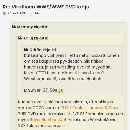
Re: Virallinen WWE/WWF DVD ketju
V
Ke 22.04.2015 13:44
i
e
s
Memory kirjoitti:
t
i
eCiuj kirjoitti:
Griffin kirjoitti:
Katselimpa vaihteeksi, että mitä näissä Suomen
omissa kaupoissa pyydetään. Siis näissä
harvoissa, joissa wrestling-dvd:itä myydään.
Kuka h****tti noita oikeasti hinnoittelee?
Wrestlemania 18, vain 60euroa. Hohhoh.
E: SurSer '07, 50e
Nuohan ovat vielä ihan sopuhintoja, eteenkin jos
vertaa CDON.com:iin.
TLC - Tables, Ladders & Chairs
2013 DVD maksaa vaivaiset 170€! Samanhintainen on
myös
Royal Rumble 2014
. Mitäköhän WrestleMania
XXX tulee maksamaan...