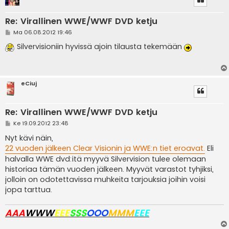
Re: Virallinen WWE/WWF DVD ketju
V
Ma 06.08.2012 19:46
i
e
Silvervisioniin hyvissä ajoin tilausta tekemään
s
t
i
eCiuj
Re: Virallinen WWE/WWF DVD ketju
V
Ke 19.09.2012 23:48
i
e
Nyt kävi näin,
s
22 vuoden jälkeen Clear Visionin ja WWE:n tiet eroavat.
Eli
t
i
halvalla WWE dvd:itä myyvä Silvervision tulee olemaan
historiaa tämän vuoden jälkeen. Myyvät varastot tyhjiksi,
jolloin on odotettavissa muhkeita tarjouksia joihin voisi
jopa tarttua.
AAA
WWW
EEE
SSS
OOO
MMM
EEE