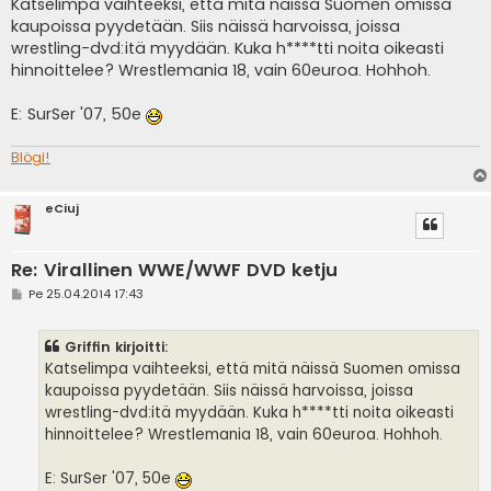
e
Katselimpa vaihteeksi, että mitä näissä Suomen omissa
s
kaupoissa pyydetään. Siis näissä harvoissa, joissa
t
i
wrestling-dvd:itä myydään. Kuka h****tti noita oikeasti
hinnoittelee? Wrestlemania 18, vain 60euroa. Hohhoh.
E: SurSer '07, 50e
Blögi!
eCiuj
Re: Virallinen WWE/WWF DVD ketju
V
Pe 25.04.2014 17:43
i
e
s
Griffin kirjoitti:
t
i
Katselimpa vaihteeksi, että mitä näissä Suomen omissa
kaupoissa pyydetään. Siis näissä harvoissa, joissa
wrestling-dvd:itä myydään. Kuka h****tti noita oikeasti
hinnoittelee? Wrestlemania 18, vain 60euroa. Hohhoh.
E: SurSer '07, 50e