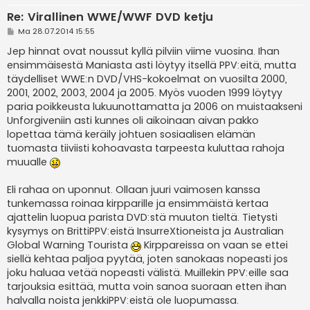
Re: Virallinen WWE/WWF DVD ketju
V
Ma 28.07.2014 15:55
i
e
Jep hinnat ovat noussut kyllä pilviin viime vuosina. Ihan
s
ensimmäisestä Maniasta asti löytyy itsellä PPV:eitä, mutta
t
i
täydelliset WWE:n DVD/VHS-kokoelmat on vuosilta 2000,
2001, 2002, 2003, 2004 ja 2005. Myös vuoden 1999 löytyy
paria poikkeusta lukuunottamatta ja 2006 on muistaakseni
Unforgiveniin asti kunnes oli aikoinaan aivan pakko
lopettaa tämä keräily johtuen sosiaalisen elämän
tuomasta tiiviisti kohoavasta tarpeesta kuluttaa rahoja
muualle
Eli rahaa on uponnut. Ollaan juuri vaimosen kanssa
tunkemassa roinaa kirpparille ja ensimmäistä kertaa
ajattelin luopua parista DVD:stä muuton tieltä. Tietysti
kysymys on BrittiPPV:eistä InsurreXtioneista ja Australian
Global Warning Tourista
Kirppareissa on vaan se ettei
siellä kehtaa paljoa pyytää, joten sanokaas nopeasti jos
joku haluaa vetää nopeasti välistä. Muillekin PPV:eille saa
tarjouksia esittää, mutta voin sanoa suoraan etten ihan
halvalla noista jenkkiPPV:eistä ole luopumassa.