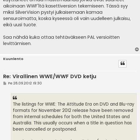
aikoinaan WWF'ltä kasettiversion tekemiseen. Tässä syy
miksi SilverVision pystyi julkaisemaan kamaa
sensuroimatta, koska kyseessä oli vain uudelleen julkaisu,
eikä uusi tuote.
Saa nähdä kuka ottaa tehtäväkseen PAL versioitten
levittämisen.
Kuunlento
Re: Virallinen WWE/WWF DVD ketju
V
Pe 28.09.2012 19:30
i
e
s
t
i
The listings for WWE: The Attitude Era on DVD and Blu-ray
formats for November 2012 release have been removed
from internal schedules for both the United States and
Australia. This usually occurs when a title in question has
been cancelled or postponed.