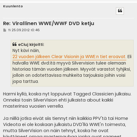
Kuunlento
Re: Virallinen WWE/WWF DVD ketju
V
Ti 25.09.2012 10:46
i
e
s
eCiuj kirjoitti:
t
i
Nyt kävi näin,
22 vuoden jälkeen Clear Visionin ja WWE:n tiet eroavat.
Eli
halvalla WWE dvd:itä myyvä Silvervision tulee olemaan
historiaa tämän vuoden jälkeen. Myyvät varastot tyhjiksi,
jolloin on odotettavissa muhkeita tarjouksia joihin voisi
jopa tarttua.
Harmi kyllä, koska nyt loppuivat Tagged Classicien julkaisu.
Onneksi tosin SilverVision ehti julkaista about kaikki
masterinsa vuosien verrella.
Ja niillä jotka eivät siis tiennyt niin kaikkia PPV'tä tai Home
Videota ei ole koskaan julkaistu DVD'llä WWE'n toimesta,
mutta SilverVision on näin tehnyt, koska he ovat
käyttäneet omaa masternauhaa jonka ovat saaneet