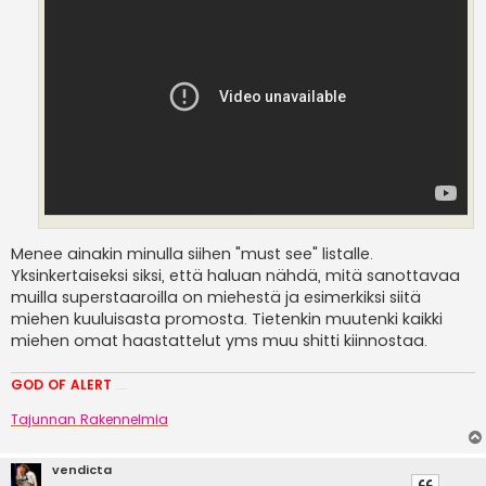
Menee ainakin minulla siihen "must see" listalle.
Yksinkertaiseksi siksi, että haluan nähdä, mitä sanottavaa
muilla superstaaroilla on miehestä ja esimerkiksi siitä
miehen kuuluisasta promosta. Tietenkin muutenki kaikki
miehen omat haastattelut yms muu shitti kiinnostaa.
GOD OF ALERT
Heeelp meee
Tajunnan Rakennelmia
vendicta