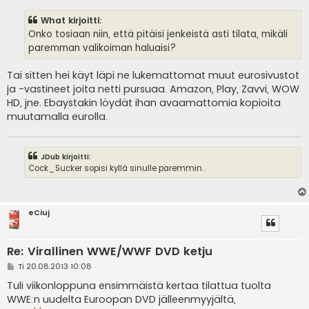
e
s
What kirjoitti:
t
i
Onko tosiaan niin, että pitäisi jenkeistä asti tilata, mikäli
paremman valikoiman haluaisi?
Tai sitten hei käyt läpi ne lukemattomat muut eurosivustot
ja -vastineet joita netti pursuaa. Amazon, Play, Zavvi, WOW
HD, jne. Ebaystakin löydät ihan avaamattomia kopioita
muutamalla eurolla.
JDub kirjoitti:
Cock_Sucker sopisi kyllä sinulle paremmin..
eCiuj
Re: Virallinen WWE/WWF DVD ketju
V
Ti 20.08.2013 10:08
i
e
Tuli viikonloppuna ensimmäistä kertaa tilattua tuolta
s
WWE:n uudelta Euroopan DVD jälleenmyyjältä,
t