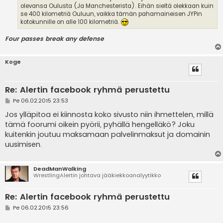
olevansa Oulusta (Ja Manchesterista). Eihän sieltä olekkaan kuin
se 400 kilometriä Ouluun, vaikka tämän pahamaineisen JYPin
kotokunnille on alle 100 kilometriä.
Four passes break any defense
Koge
Re: Alertin facebook ryhmä perustettu
V
Pe 06.02.2015 23:53
i
e
Jos ylläpitoa ei kiinnosta koko sivusto niin ihmettelen, millä
s
tämä foorumi oikein pyörii, pyhällä hengelläkö? Joku
t
i
kuitenkin joutuu maksamaan palvelinmaksut ja domainin
uusimisen.
DeadManWalking
WrestlingAlertin johtava jääkiekkoanalyytikko
Re: Alertin facebook ryhmä perustettu
V
Pe 06.02.2015 23:56
i
e