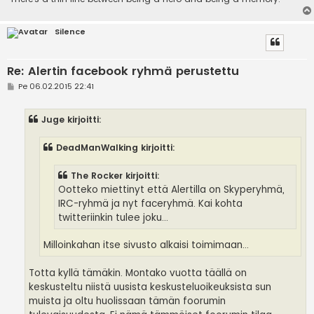
Silence
Re: Alertin facebook ryhmä perustettu
V
Pe 06.02.2015 22:41
i
e
s
Juge kirjoitti:
t
i
DeadManWalking kirjoitti:
The Rocker kirjoitti:
Ootteko miettinyt että Alertilla on Skyperyhmä,
IRC-ryhmä ja nyt faceryhmä. Kai kohta
twitteriinkin tulee joku...
Milloinkahan itse sivusto alkaisi toimimaan...
Totta kyllä tämäkin. Montako vuotta täällä on
keskusteltu niistä uusista keskusteluoikeuksista sun
muista ja oltu huolissaan tämän foorumin