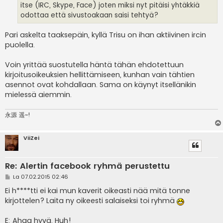
itse (IRC, Skype, Face) joten miksi nyt pitäisi yhtäkkiä
odottaa että sivustoakaan saisi tehtyä?
Pari askelta taaksepäin, kyllä Trisu on ihan aktiivinen ircin
puolella.
Voin yrittää suostutella häntä tähän ehdotettuun
kirjoitusoikeuksien hellittämiseen, kunhan vain tähtien
asennot ovat kohdallaan. Sama on käynyt itsellänikin
mielessä aiemmin.
永源 遥~!
ViiZei
Re: Alertin facebook ryhmä perustettu
V
La 07.02.2015 02:46
i
e
Ei h****tti ei kai mun kaverit oikeasti nää mitä tonne
s
kirjottelen? Laita ny oikeesti salaiseksi toi ryhmä
t
i
E: Ahaa hyvä. Huh!