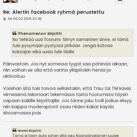
Re: Alertin facebook ryhmä perustettu
V
Pe 06.02.2015 23:42
i
e
s
Phenomenon kirjoitti:
t
i
No tehkää uusi foorumi. Siirryn samantien sinne, ei tämä
tule pysymään pystyssä pitkään. Jengiä katoaa
kokoajan eikä uusia tule tilalle.
Päinvastoin. Jos nyt somessa tyypit saa pöhinää aikaan,
niin voihan se olla että vanha ylläpitokin herää ja
aktivoituu.
Voisihan sitä toki toivoa sellaistakin, että Trisu tai TM kävisi
viimeisenä tekonaan tekemässä tästä foorumista täysin
vapaan kaikille kirjoittajille. Jos tänne joku trolli joskus eksyy,
niin kaippa moderaptorit osaa niiden kakat käydä
siivoamassa pois.
Riveni kirjoitti:
Tämä ei tosin auta siihen että joku Naarajärveläinen luulee