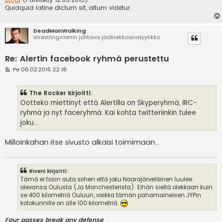
Quidquid latine dictum sit, altum videtur.
DeadManWalking
WrestlingAlertin johtava jääkiekkoanalyytikko
Re: Alertin facebook ryhmä perustettu
V
Pe 06.02.2015 22:18
i
e
s
The Rocker kirjoitti:
t
i
Ootteko miettinyt että Alertilla on Skyperyhmä, IRC-
ryhmä ja nyt faceryhmä. Kai kohta twitteriinkin tulee
joku...
Milloinkahan itse sivusto alkaisi toimimaan...
Riveni kirjoitti:
Tämä ei tosin auta siihen että joku Naarajärveläinen luulee
olevansa Oulusta (Ja Manchesterista). Eihän sieltä olekkaan kuin
se 400 kilometriä Ouluun, vaikka tämän pahamaineisen JYPin
kotokunnille on alle 100 kilometriä.
Four passes break any defense