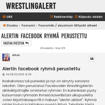
WrestlingAlert
UKK
Rekisteröidy
Kirjaudu sisään
Etusivu
Foorumi
Foorumiin / sivustoon liittyvät aiheet
Alertin facebook ryhmä perustettu
Vastaa Viestiin
24 viestiä • Sivu
1
/
1
What
Alertin facebook ryhmä perustettu
V
Pe 06.02.2015 12:29
i
e
Roskakorissa tuli puheeksi ja nyt on siirrytty sanoista
s
tekoihin. Olen perustanut Facebookiin WrestlingAlertin
t
i
aktiivikirjoittajille omistetun ryhmän. En kuitenkaan pysty
kutsumaan ryhmään ihmisiä kaverilistani ulkopuolelta.
Joten kirjoittakaapa FB:n hakuun "alertin aktiivit". Ryhmä
pitäisi löytyä ja laittakaa pyyntö liittyä. Tehdään tästä