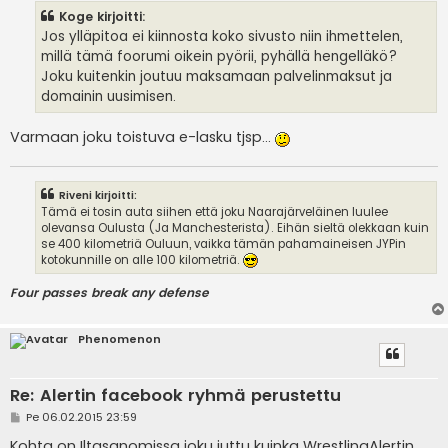
s
Koge kirjoitti:
t
i
Jos ylläpitoa ei kiinnosta koko sivusto niin ihmettelen,
millä tämä foorumi oikein pyörii, pyhällä hengelläkö?
Joku kuitenkin joutuu maksamaan palvelinmaksut ja
domainin uusimisen.
Varmaan joku toistuva e-lasku tjsp...
Riveni kirjoitti:
Tämä ei tosin auta siihen että joku Naarajärveläinen luulee
olevansa Oulusta (Ja Manchesterista). Eihän sieltä olekkaan kuin
se 400 kilometriä Ouluun, vaikka tämän pahamaineisen JYPin
kotokunnille on alle 100 kilometriä.
Four passes break any defense
Phenomenon
Re: Alertin facebook ryhmä perustettu
V
Pe 06.02.2015 23:59
i
e
Kohta on Iltasanomissa joku juttu kuinka WrestlingAlertin