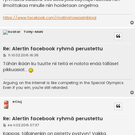
ilmoittakaa minulle niin hoidetaan ongelma.
https://www.facebook.com/matinshowpainiblogi
ToNy-MaN
Re: Alertin facebook ryhmä perustettu
V
Ti 10.02.2015 16:38
i
e
Tähän ikään ku tuutte nii teitä ei nolota enää tälläset
s
pikkuasiat...
t
i
Arguing on the Internet is like competing in the Special Olympics.
Even if you win, you're still retarded.
eCiuj
Re: Alertin facebook ryhmä perustettu
V
Ke 11.02.2015 07:37
i
e
Kappas, tällainenkin on pistetty pystyyn! Vaikka