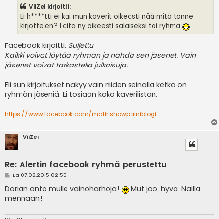
s
ViiZei kirjoitti:
t
i
Ei h****tti ei kai mun kaverit oikeasti nää mitä tonne
kirjottelen? Laita ny oikeesti salaiseksi toi ryhmä
Facebook kirjoitti:
Suljettu
Kaikki voivat löytää ryhmän ja nähdä sen jäsenet. Vain
jäsenet voivat tarkastella julkaisuja.
Eli sun kirjoitukset näkyy vain niiden seinällä ketkä on
ryhmän jäseniä. Ei tosiaan koko kaverilistan.
https://www.facebook.com/matinshowpainiblogi
ViiZei
Re: Alertin facebook ryhmä perustettu
V
La 07.02.2015 02:55
i
e
Dorian anto mulle vainoharhoja!
Mut joo, hyvä. Näillä
s
mennään!
t
i