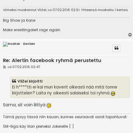
Viimeksi muokannut
ViiZei
, La 07.02.2015 02:51. Yhteensä muokattu 1 kertaa.
Big Show ja Kane
Make wrestlingalert rage again
Dorian
Re: Alertin facebook ryhmä perustettu
V
La 07.02.2015 02:47
i
e
s
ViiZei kirjoitti:
t
i
Ei h****tti ei kai mun kaverit oikeasti nää mitä tonne
kirjottelen? Laita ny oikeesti salaiseksi toi ryhmä
Sama, sit voin liittyä
Tämä pysyy tässä niin kauan, kunnes seuraavat asiat tapahtuvat:
SM-liiga käy liian pieneksi Jokereille [ ]