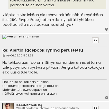
tulevaisuudesta. Ei nämä tämmöiset foorumin tilaa
paranna, se on ihan varma.
Ylläpito ei vissiinkään ole tehnyt mitään näistä myöskään
itse (IRC, Skype, Face) joten miksi nyt pitäisi yhtäkkiä
odottaa että sivustoakaan saisi tehtyä?
Phenomenon
Re: Alertin facebook ryhmä perustettu
V
Pe 06.02.2015 23:39
i
e
No tehkää uusi foorumi. Siirryn samantien sinne, ei tämä
s
tule pysymään pystyssä pitkään. Jengiä katoaa kokoajan
t
i
eikä uusia tule tilalle.
Phe-no se on, sai hän suosion
fanilauma perässänsä on jo loputon
Mah-do-ton, ownausputki on
nörttejä lakos, voimansa on rajaton
DeadManWalking
WrestlingAlertin johtava jääkiekkoanalyytikko