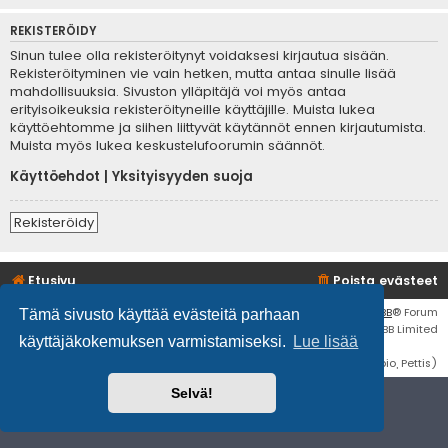
REKISTERÖIDY
Sinun tulee olla rekisteröitynyt voidaksesi kirjautua sisään.
Rekisteröityminen vie vain hetken, mutta antaa sinulle lisää
mahdollisuuksia. Sivuston ylläpitäjä voi myös antaa
erityisoikeuksia rekisteröityneille käyttäjille. Muista lukea
käyttöehtomme ja siihen liittyvät käytännöt ennen kirjautumista.
Muista myös lukea keskustelufoorumin säännöt.
Käyttöehdot
|
Yksityisyyden suoja
Rekisteröidy
Etusivu
Poista evästeet
Flat Style by
Ian Bradley
• Keskustelufoorumin ohjelmisto
phpBB
® Forum
Tämä sivusto käyttää evästeitä parhaan
Software © phpBB Limited
käyttäjäkokemuksen varmistamiseksi.
Lue lisää
Käännös: phpBB Suomi (lurttinen, harritapio, Pettis)
Selvä!