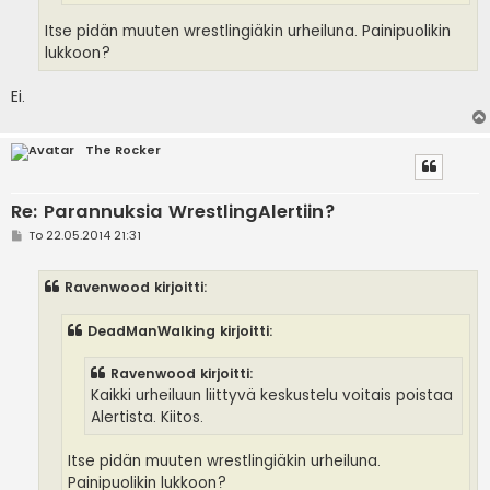
Itse pidän muuten wrestlingiäkin urheiluna. Painipuolikin
lukkoon?
Ei.
The Rocker
Re: Parannuksia WrestlingAlertiin?
V
To 22.05.2014 21:31
i
e
s
Ravenwood kirjoitti:
t
i
DeadManWalking kirjoitti:
Ravenwood kirjoitti:
Kaikki urheiluun liittyvä keskustelu voitais poistaa
Alertista. Kiitos.
Itse pidän muuten wrestlingiäkin urheiluna.
Painipuolikin lukkoon?