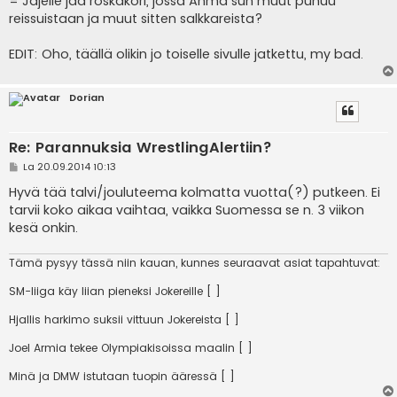
= Jäjelle jää roskakori, jossa Ahma sun muut puhuu
reissuistaan ja muut sitten salkkareista?
EDIT: Oho, täällä olikin jo toiselle sivulle jatkettu, my bad.
Dorian
Re: Parannuksia WrestlingAlertiin?
V
La 20.09.2014 10:13
i
e
Hyvä tää talvi/jouluteema kolmatta vuotta(?) putkeen. Ei
s
tarvii koko aikaa vaihtaa, vaikka Suomessa se n. 3 viikon
t
i
kesä onkin.
Tämä pysyy tässä niin kauan, kunnes seuraavat asiat tapahtuvat:
SM-liiga käy liian pieneksi Jokereille [ ]
Hjallis harkimo suksii vittuun Jokereista [ ]
Joel Armia tekee Olympiakisoissa maalin [ ]
Minä ja DMW istutaan tuopin ääressä [ ]