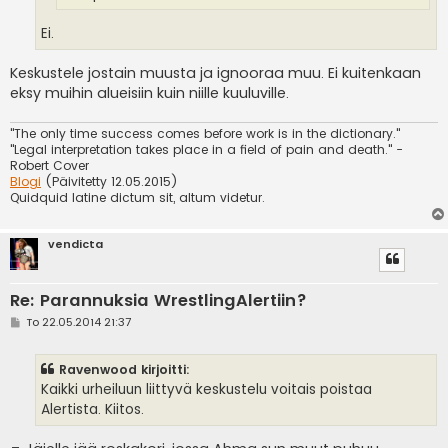
Ei.
Keskustele jostain muusta ja ignooraa muu. Ei kuitenkaan
eksy muihin alueisiin kuin niille kuuluville.
"The only time success comes before work is in the dictionary."
"Legal interpretation takes place in a field of pain and death." -
Robert Cover
Blogi
(Päivitetty 12.05.2015)
Quidquid latine dictum sit, altum videtur.
vendicta
Re: Parannuksia WrestlingAlertiin?
V
To 22.05.2014 21:37
i
e
s
Ravenwood kirjoitti:
t
i
Kaikki urheiluun liittyvä keskustelu voitais poistaa
Alertista. Kiitos.