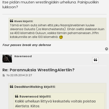
Itse pidän muuten wrestlingiäkin urheiluna. Painipuolikin
lukkoon?
Riveni kirjoitti:
Tämä ei tosin auta siihen että joku Naarajärveläinen luulee
olevansa Oulusta (Ja Manchesterista). Eihän sieltä olekkaan kuin
se 400 kilometriä Ouluun, vaikka tämän pahamaineisen JYPin
kotokunnille on alle 100 kilometriä.
Four passes break any defense
Ravenwood
Re: Parannuksia WrestlingAlertiin?
V
To 22.05.2014 21:27
i
e
s
DeadManWalking kirjoitti:
t
i
Ravenwood kirjoitti:
Kaikki urheiluun liittyvä keskustelu voitais poistaa
Alertista. Kiitos.