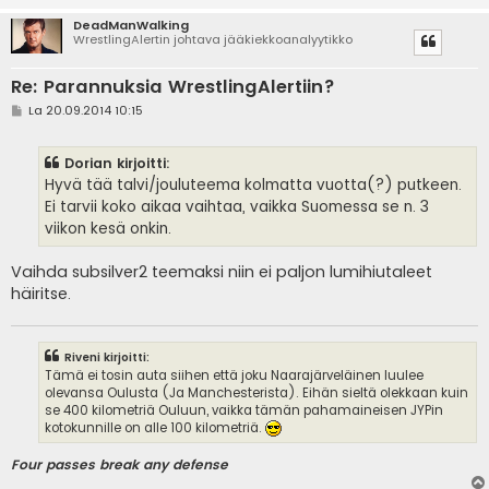
DeadManWalking
WrestlingAlertin johtava jääkiekkoanalyytikko
Re: Parannuksia WrestlingAlertiin?
V
La 20.09.2014 10:15
i
e
s
Dorian kirjoitti:
t
i
Hyvä tää talvi/jouluteema kolmatta vuotta(?) putkeen.
Ei tarvii koko aikaa vaihtaa, vaikka Suomessa se n. 3
viikon kesä onkin.
Vaihda subsilver2 teemaksi niin ei paljon lumihiutaleet
häiritse.
Riveni kirjoitti:
Tämä ei tosin auta siihen että joku Naarajärveläinen luulee
olevansa Oulusta (Ja Manchesterista). Eihän sieltä olekkaan kuin
se 400 kilometriä Ouluun, vaikka tämän pahamaineisen JYPin
kotokunnille on alle 100 kilometriä.
Four passes break any defense