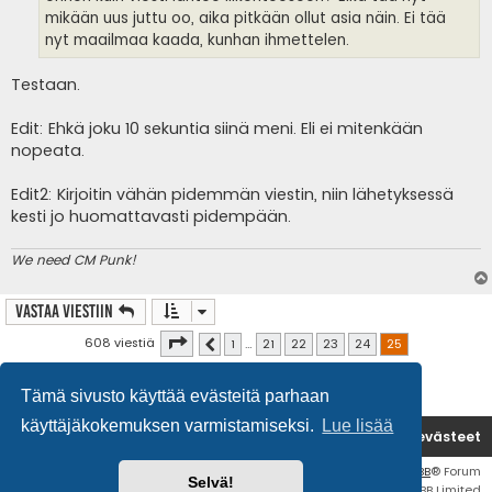
mikään uus juttu oo, aika pitkään ollut asia näin. Ei tää
nyt maailmaa kaada, kunhan ihmettelen.
Testaan.
Edit: Ehkä joku 10 sekuntia siinä meni. Eli ei mitenkään
nopeata.
Edit2: Kirjoitin vähän pidemmän viestin, niin lähetyksessä
kesti jo huomattavasti pidempään.
We need CM Punk!
Vastaa Viestiin
Sivu
25
/
25
608 viestiä
1
…
21
22
23
24
25
Edellinen
Tämä sivusto käyttää evästeitä parhaan
käyttäjäkokemuksen varmistamiseksi.
Lue lisää
Etusivu
Poista evästeet
Flat Style by
Ian Bradley
• Keskustelufoorumin ohjelmisto
phpBB
® Forum
Selvä!
Software © phpBB Limited