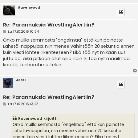
Ravenwood
Re: Parannuksia WrestlingAlertiin?
V
La 17.10.2015 10:34
i
e
Onko muilla semmosta "ongelmaa" että kun painatte
s
Lähetä-nappulaa, niin menee vähintään 20 sekuntia ennen
t
i
kuin viesti lähtee liikenteeseen? Eikä tää nyt mikään uus
juttu oo, aika pitkään ollut asia näin. Ei tää nyt maailmaa
kaada, kunhan ihmettelen.
Jers1
Re: Parannuksia WrestlingAlertiin?
V
La 17.10.2015 13:43
i
e
s
Ravenwood kirjoitti:
t
i
Onko muilla semmosta "ongelmaa" että kun painatte
Lähetä-nappulaa, niin menee vähintään 20 sekuntia
ennen kuin viesti lähtee liikenteeseen? Eikä tää nyt