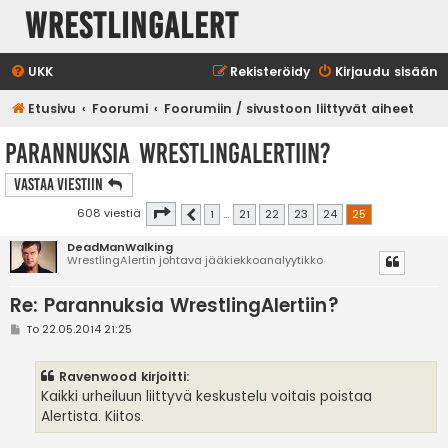
WrestlingAlert
UKK
Rekisteröidy
Kirjaudu sisään
Etusivu
Foorumi
Foorumiin / sivustoon liittyvät aiheet
Parannuksia WrestlingAlertiin?
Vastaa Viestiin
Sivu
25
/
25
608 viestiä
1
…
21
22
23
24
25
Edellinen
DeadManWalking
WrestlingAlertin johtava jääkiekkoanalyytikko
Re: Parannuksia WrestlingAlertiin?
V
To 22.05.2014 21:25
i
e
s
Ravenwood kirjoitti:
t
i
Kaikki urheiluun liittyvä keskustelu voitais poistaa
Alertista. Kiitos.