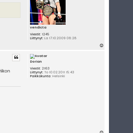
vendicta
Viestit:
1245
Liittynyt:
La 17.10.2009 08:28
Y
l
ö
s
Dorian
Viestit:
2163
iikon
Liittynyt:
To 10.02.2011 15:43
Paikkakunta:
Helsinki
Y