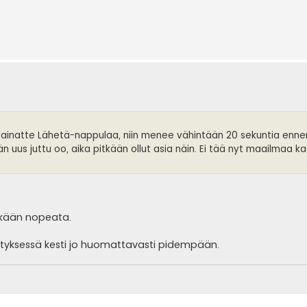
inatte Lähetä-nappulaa, niin menee vähintään 20 sekuntia ennen
än uus juttu oo, aika pitkään ollut asia näin. Ei tää nyt maailmaa k
tenkään nopeata.
ähetyksessä kesti jo huomattavasti pidempään.