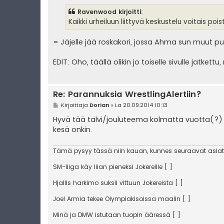
e
s
Ravenwood kirjoitti:
t
i
Kaikki urheiluun liittyvä keskustelu voitais poist
= Jäjelle jää roskakori, jossa Ahma sun muut pu
EDIT: Oho, täällä olikin jo toiselle sivulle jatkettu
Re: Parannuksia WrestlingAlertiin?
V
Kirjoittaja
Dorian
»
La 20.09.2014 10:13
i
e
Hyvä tää talvi/jouluteema kolmatta vuotta(?) pu
s
kesä onkin.
t
i
Tämä pysyy tässä niin kauan, kunnes seuraavat asiat
SM-liiga käy liian pieneksi Jokereille [ ]
Hjallis harkimo suksii vittuun Jokereista [ ]
Joel Armia tekee Olympiakisoissa maalin [ ]
Minä ja DMW istutaan tuopin ääressä [ ]