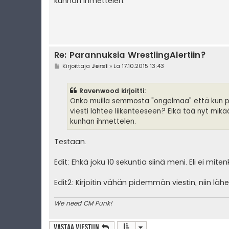
kunhan ihmettelen.
Re: Parannuksia WrestlingAlertiin?
V
Kirjoittaja
Jers1
»
La 17.10.2015 13:43
i
e
s
Ravenwood kirjoitti:
t
i
Onko muilla semmosta "ongelmaa" että kun pa
viesti lähtee liikenteeseen? Eikä tää nyt mikä
kunhan ihmettelen.
Testaan.
Edit: Ehkä joku 10 sekuntia siinä meni. Eli ei mi
Edit2: Kirjoitin vähän pidemmän viestin, niin l
We need CM Punk!
Vastaa Viestiin