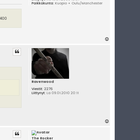
Paikkakunta:
Kuopio + Oulu/Manchester
 400
Y
l
ö
s
Ravenwood
Viestit:
2276
Liittynyt:
La 09.01.2010 20:11
Y
l
ö
s
The Rocker