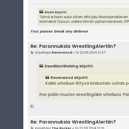
Riveni kirjoitti:
Tämä ei tosin auta siihen että joku Naarajärveläinen
kilometriä Ouluun, vaikka tämän pahamaineisen JYPin
Four passes break any defense
Re: Parannuksia WrestlingAlertiin?
V
Kirjoittaja
Ravenwood
»
To 22.05.2014 21:27
i
e
s
DeadManWalking kirjoitti:
t
i
Ravenwood kirjoitti:
Kaikki urheiluun liittyvä keskustelu voitais po
Itse pidän muuten wrestlingiäkin urheiluna. Pai
Ei.
Re: Parannuksia WrestlingAlertiin?
V
Kirjoittaja
The Rocker
»
To 22.05.2014 21:31