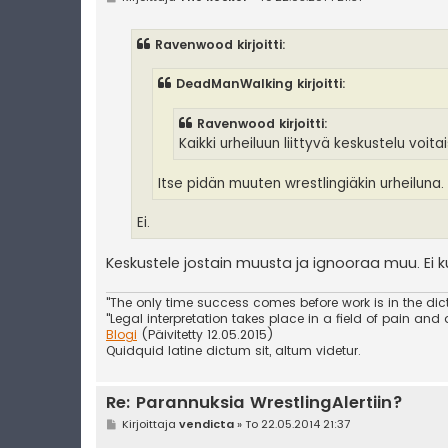
i
e
s
Ravenwood kirjoitti:
t
i
DeadManWalking kirjoitti:
Ravenwood kirjoitti:
Kaikki urheiluun liittyvä keskustelu voitai
Itse pidän muuten wrestlingiäkin urheiluna. 
Ei.
Keskustele jostain muusta ja ignooraa muu. Ei kuit
"The only time success comes before work is in the dict
"Legal interpretation takes place in a field of pain and
Blogi
(Päivitetty 12.05.2015)
Quidquid latine dictum sit, altum videtur.
Re: Parannuksia WrestlingAlertiin?
V
Kirjoittaja
vendicta
»
To 22.05.2014 21:37
i