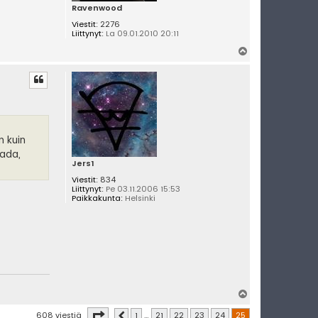
Ravenwood
Viestit:
2276
Liittynyt:
La 09.01.2010 20:11
Y
l
ö
s
 kuin
aada,
Jers1
Viestit:
834
Liittynyt:
Pe 03.11.2006 15:53
Paikkakunta:
Helsinki
Y
l
Sivu
25
/
25
608 viestiä
1
…
21
22
23
24
25
Edellinen