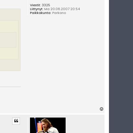
Viestit:
3325
Liittynyt:
Ma 20.08.2007 20:54
Paikkakunta:
Parkano
Y
l
ö
s