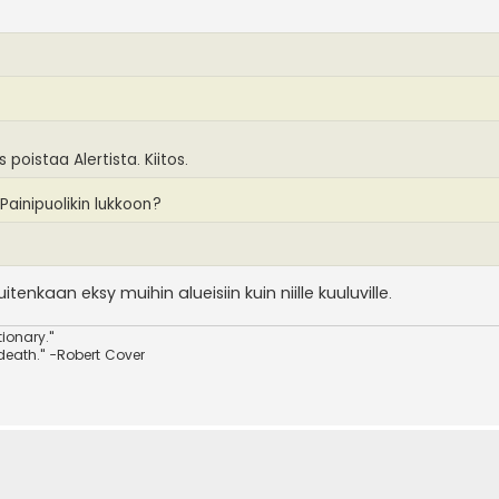
s poistaa Alertista. Kiitos.
Painipuolikin lukkoon?
enkaan eksy muihin alueisiin kuin niille kuuluville.
ionary."
 death." -Robert Cover