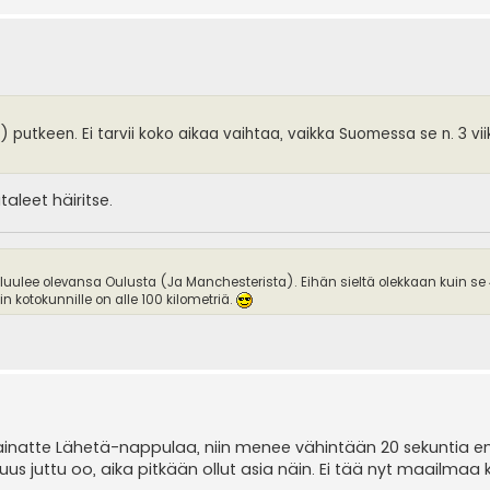
putkeen. Ei tarvii koko aikaa vaihtaa, vaikka Suomessa se n. 3 vi
taleet häiritse.
 luulee olevansa Oulusta (Ja Manchesterista). Eihän sieltä olekkaan kuin se
 kotokunnille on alle 100 kilometriä.
natte Lähetä-nappulaa, niin menee vähintään 20 sekuntia e
 uus juttu oo, aika pitkään ollut asia näin. Ei tää nyt maailmaa