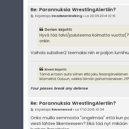
Re: Parannuksia WrestlingAlertiin?
V
Kirjoittaja
DeadManWalking
»
La 20.09.2014 10:15
i
e
s
Dorian kirjoitti:
t
i
Hyvä tää talvi/jouluteema kolmatta vuotta(?) 
onkin.
Vaihda subsilver2 teemaksi niin ei paljon lumihiu
Riveni kirjoitti:
Tämä ei tosin auta siihen että joku Naarajärveläinen
kilometriä Ouluun, vaikka tämän pahamaineisen JYPin
Four passes break any defense
Re: Parannuksia WrestlingAlertiin?
V
Kirjoittaja
Ravenwood
»
La 17.10.2015 10:34
i
e
Onko muilla semmosta "ongelmaa" että kun pai
s
viesti lähtee liikenteeseen? Eikä tää nyt mikään
t
i