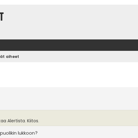
t
vät aiheet
aa Alertista. Kiitos.
ipuolikin lukkoon?