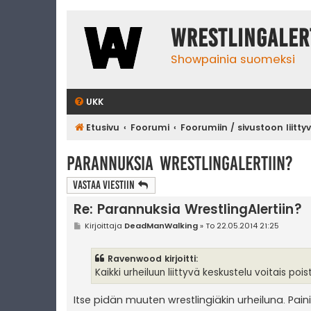
WrestlingAler
Showpainia suomeksi
UKK
Etusivu
Foorumi
Foorumiin / sivustoon liitty
Parannuksia WrestlingAlertiin?
Vastaa Viestiin
Re: Parannuksia WrestlingAlertiin?
V
Kirjoittaja
DeadManWalking
»
To 22.05.2014 21:25
i
e
s
Ravenwood kirjoitti:
t
i
Kaikki urheiluun liittyvä keskustelu voitais poist
Itse pidän muuten wrestlingiäkin urheiluna. Pain