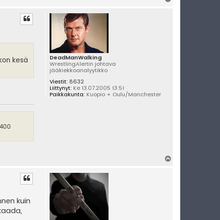
l
ö
s
DeadManWalking
ikon kesä
WrestlingAlertin johtava
jääkiekkoanalyytikko
Viestit:
8632
Liittynyt:
Ke 13.07.2005 13:51
Paikkakunta:
Kuopio + Oulu/Manchester
 400
Y
l
ö
s
nnen kuin
 kaada,