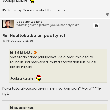
Jouluja kaikille!
It's
Saturday. You know what that means.
DeadManWalking
WrestlingAlertin johtava jääkiekkoanalyytikko
Re: Huoltokatko on päättynyt
V
Pe 05.01.2018 22:38
i
e
s
TM
kirjoitti:
t
i
Vietetään nämä joulupäivät vielä foorumin osalta
rauhallisissa merkeissä, mutta startataan uusi vuosi
uusilla kujeilla.
Jouluja kaikille!
Kuka tätä ulkoasua oikein meni sorkkimaan? Voi p****le
nyt.
Riveni kirjoitti: