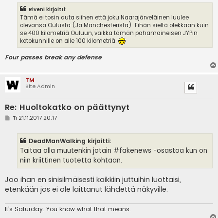
Riveni kirjoitti:
Tämä ei tosin auta siihen että joku Naarajärveläinen luulee
olevansa Oulusta (Ja Manchesterista). Eihän sieltä olekkaan kuin
se 400 kilometriä Ouluun, vaikka tämän pahamaineisen JYPin
kotokunnille on alle 100 kilometriä.
Four passes break any defense
TM
Site Admin
Re: Huoltokatko on päättynyt
V
Ti 21.11.2017 20:17
i
e
s
DeadManWalking kirjoitti:
t
i
Taitaa olla muutenkin jotain #fakenews -osastoa kun on
niin kriittinen tuotetta kohtaan.
Joo ihan en sinisilmäisesti kaikkiin juttuihin luottaisi,
etenkään jos ei ole laittanut lähdettä näkyville.
It's
Saturday. You know what that means.