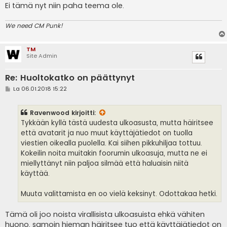
Ei tämä nyt niin paha teema ole.
We need CM Punk!
TM
Site Admin
Re: Huoltokatko on päättynyt
V
La 06.01.2018 15:22
i
e
s
Ravenwood
kirjoitti:
t
i
Tykkään kyllä tästä uudesta ulkoasusta, mutta häiritsee
että avatarit ja nuo muut käyttäjätiedot on tuolla
viestien oikealla puolella. Kai siihen pikkuhiljaa tottuu.
Kokeilin noita muitakin foorumin ulkoasuja, mutta ne ei
miellyttänyt niin paljoa silmää että haluaisin niitä
käyttää.
Muuta valittamista en oo vielä keksinyt. Odottakaa hetki.
Tämä oli joo noista virallisista ulkoasuista ehkä vähiten
huono, samoin hieman häiritsee tuo että käyttäjätiedot on