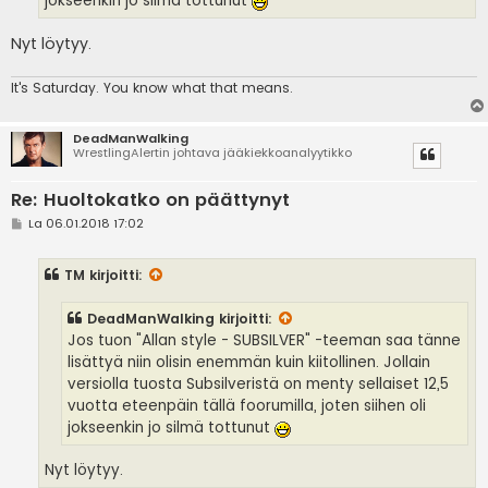
jokseenkin jo silmä tottunut
Nyt löytyy.
It's
Saturday. You know what that means.
DeadManWalking
WrestlingAlertin johtava jääkiekkoanalyytikko
Re: Huoltokatko on päättynyt
V
La 06.01.2018 17:02
i
e
s
TM
kirjoitti:
t
i
DeadManWalking
kirjoitti:
Jos tuon "Allan style - SUBSILVER" -teeman saa tänne
lisättyä niin olisin enemmän kuin kiitollinen. Jollain
versiolla tuosta Subsilveristä on menty sellaiset 12,5
vuotta eteenpäin tällä foorumilla, joten siihen oli
jokseenkin jo silmä tottunut
Nyt löytyy.