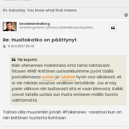
It's
Saturday. You know what that means.
DeadManWalking
WrestlingAlertin johtava jääkiekkoanalyytikko
Re: Huoltokatko on päättynyt
V
Ti 21.11.2017 20:10
i
e
s
TM kirjoitti:
t
i
Näin ohimennen mainintana että tämä nähtävästi
hitusen WWE-kriittinen uutisankkurimme pyörii täällä
postailemassa
uutisia
ja
tuloksia
hyvin osa-aikaisesti, eli
ei ole mikään sivuston virallinen tietolähde. Jos ei näy
pariin viikkoon niin luultavasti sitä ei vaan kiinnosta. Kaikki
voivat laitella uutisia sun muita entiseen malliin tuosta
välittämättä.
Taitaa olla muutenkin jotain #fakenews -osastoa kun on
niin kriittinen tuotetta kohtaan.