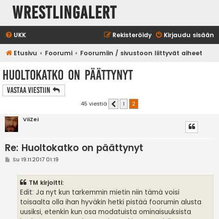
WrestlingAlert
UKK
Rekisteröidy
Kirjaudu sisään
Etusivu
Foorumi
Foorumiin / sivustoon liittyvät aiheet
Huoltokatko on päättynyt
Vastaa Viestiin
45 viestiä
1
2
Edellinen
ViiZei
Re: Huoltokatko on päättynyt
V
Su 19.11.2017 01:19
i
e
s
TM kirjoitti:
t
i
Edit: Ja nyt kun tarkemmin mietin niin tämä voisi
toisaalta olla ihan hyväkin hetki pistää foorumin alusta
uusiksi, etenkin kun osa modatuista ominaisuuksista