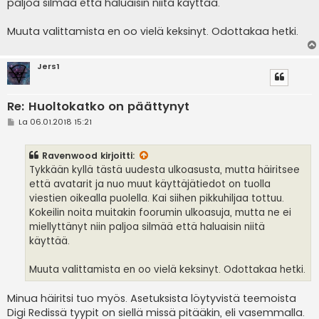
paljoa silmää että haluaisin niitä käyttää.
Muuta valittamista en oo vielä keksinyt. Odottakaa hetki.
Jers1
Re: Huoltokatko on päättynyt
V
La 06.01.2018 15:21
i
e
s
Ravenwood
kirjoitti:
t
i
Tykkään kyllä tästä uudesta ulkoasusta, mutta häiritsee
että avatarit ja nuo muut käyttäjätiedot on tuolla
viestien oikealla puolella. Kai siihen pikkuhiljaa tottuu.
Kokeilin noita muitakin foorumin ulkoasuja, mutta ne ei
miellyttänyt niin paljoa silmää että haluaisin niitä
käyttää.
Muuta valittamista en oo vielä keksinyt. Odottakaa hetki.
Minua häiritsi tuo myös. Asetuksista löytyvistä teemoista
Digi Redissä tyypit on siellä missä pitääkin, eli vasemmalla.