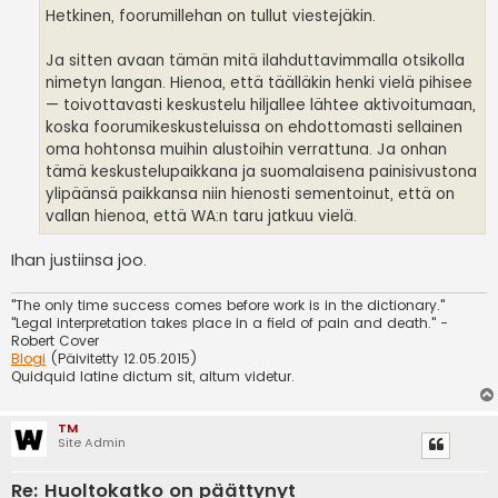
Hetkinen, foorumillehan on tullut viestejäkin.
Ja sitten avaan tämän mitä ilahduttavimmalla otsikolla
nimetyn langan. Hienoa, että täälläkin henki vielä pihisee
— toivottavasti keskustelu hiljallee lähtee aktivoitumaan,
koska foorumikeskusteluissa on ehdottomasti sellainen
oma hohtonsa muihin alustoihin verrattuna. Ja onhan
tämä keskustelupaikkana ja suomalaisena painisivustona
ylipäänsä paikkansa niin hienosti sementoinut, että on
vallan hienoa, että WA:n taru jatkuu vielä.
Ihan justiinsa joo.
"The only time success comes before work is in the dictionary."
"Legal interpretation takes place in a field of pain and death." -
Robert Cover
Blogi
(Päivitetty 12.05.2015)
Quidquid latine dictum sit, altum videtur.
TM
Site Admin
Re: Huoltokatko on päättynyt