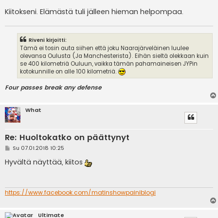
Kiitokseni. Elämästä tuli jälleen hieman helpompaa.
Riveni kirjoitti:
Tämä ei tosin auta siihen että joku Naarajärveläinen luulee
olevansa Oulusta (Ja Manchesterista). Eihän sieltä olekkaan kuin
se 400 kilometriä Ouluun, vaikka tämän pahamaineisen JYPin
kotokunnille on alle 100 kilometriä.
Four passes break any defense
What
Re: Huoltokatko on päättynyt
V
Su 07.01.2018 10:25
i
e
Hyvältä näyttää, kiitos
s
t
i
https://www.facebook.com/matinshowpainiblogi
Ultimate