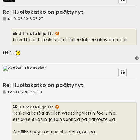
Re: Huoltokatko on päättynyt
V
Ke 01.08.2018 08:27
i
e
s
Ultimate
kirjoitti:
t
i
toivottavasti keskustelu hiljallee lähtee aktivoitumaan
Heh...
The Rocker
Re: Huoltokatko on päättynyt
V
Pe 24.08.2018 23:13
i
e
s
Ultimate
kirjoitti:
t
i
Keskellä kesää availen WrestlingAlertin foorumia
etsiäkseni käsiini joitain vanhoja painiarvosteluja.
Grafiikka näyttää uudistuneelta, outoa.