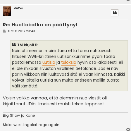
ViiZei
Re: Huoltokatko on päättynyt
V
Ti 21.11.2017 23:43
i
e
s
TM kirjoitti:
t
i
Näin ohimennen mainintana että tämä nähtävästi
hitusen WWE-kriittinen uutisankkurimme pyörii täällä
postailemassa
uutisia
ja
tuloksia
hyvin osa-aikaisesti, eli
ei ole mikään sivuston virallinen tietolähde. Jos ei näy
pariin viikkoon niin luultavasti sitä ei vaan kiinnosta. Kaikki
voivat laitella uutisia sun muita entiseen malliin tuosta
välittämättä.
Voisin vaikka vannoa, että aiemmin nuo viestit oli
kirjoittanut JDib. Ilmeisesti muisti tekee tepposet.
Big Show ja Kane
Make wrestlingalert rage again