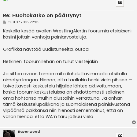
Re: Huoltokatko on päättynyt
V
Ti 31.07.2018 22:05
i
e
Keskellä kesää availen WrestlingAlertin foorumia etsiäkseni
s
käsiini joitain vanhoja painiarvosteluja.
t
i
Grafiikka näyttää uudistuneelta, outoa.
Hetkinen, foorumillehan on tullut viestejäkin.
Ja sitten avaan tämän mitä ilahduttavimmalla otsikolla
nimetyn langan. Hienoa, että täälläkin henki vielä pihisee —
toivottavasti keskustelu hiljallee lähtee aktivoitumaan,
koska foorumikeskusteluissa on ehdottomasti sellainen
oma hohtonsa muihin alustoihin verrattuna. Ja onhan
tämä keskustelupaikkana ja suomalaisena painisivustona
ylipäänsä paikkansa niin hienosti sementoinut, että on
vallan hienoa, että WA:n taru jatkuu vielä.
Ravenwood