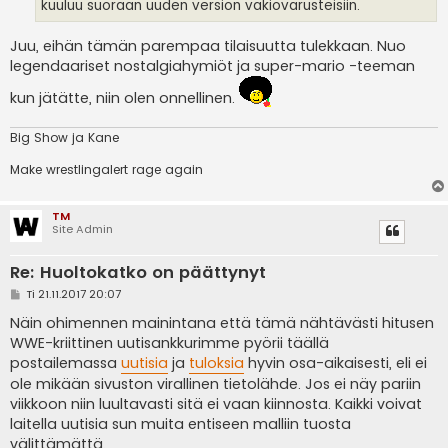
kuuluu suoraan uuden version vakiovarusteisiin.
Juu, eihän tämän parempaa tilaisuutta tulekkaan. Nuo
legendaariset nostalgiahymiöt ja super-mario -teeman
kun jätätte, niin olen onnellinen.
Big Show ja Kane
Make wrestlingalert rage again
TM
Site Admin
Re: Huoltokatko on päättynyt
V
Ti 21.11.2017 20:07
i
e
Näin ohimennen mainintana että tämä nähtävästi hitusen
s
WWE-kriittinen uutisankkurimme pyörii täällä
t
i
postailemassa
uutisia
ja
tuloksia
hyvin osa-aikaisesti, eli ei
ole mikään sivuston virallinen tietolähde. Jos ei näy pariin
viikkoon niin luultavasti sitä ei vaan kiinnosta. Kaikki voivat
laitella uutisia sun muita entiseen malliin tuosta
välittämättä.