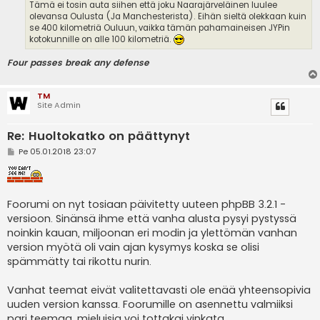
Tämä ei tosin auta siihen että joku Naarajärveläinen luulee
olevansa Oulusta (Ja Manchesterista). Eihän sieltä olekkaan kuin
se 400 kilometriä Ouluun, vaikka tämän pahamaineisen JYPin
kotokunnille on alle 100 kilometriä.
Four passes break any defense
TM
Site Admin
Re: Huoltokatko on päättynyt
V
Pe 05.01.2018 23:07
i
e
s
t
i
Foorumi on nyt tosiaan päivitetty uuteen phpBB 3.2.1 -
versioon. Sinänsä ihme että vanha alusta pysyi pystyssä
noinkin kauan, miljoonan eri modin ja ylettömän vanhan
version myötä oli vain ajan kysymys koska se olisi
spämmätty tai rikottu nurin.
Vanhat teemat eivät valitettavasti ole enää yhteensopivia
uuden version kanssa. Foorumille on asennettu valmiiksi
pari teemaa, mieluisia voi tottakai vinkata