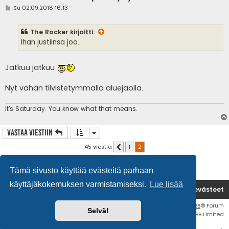
V
Su 02.09.2018 16:13
i
e
s
The Rocker
kirjoitti:
t
i
Ihan justiinsa joo.
Jatkuu jatkuu
Nyt vähän tiivistetymmällä aluejaolla.
It's
Saturday. You know what that means.
Vastaa Viestiin
45 viestiä
1
2
Edellinen
Tämä sivusto käyttää evästeitä parhaan
käyttäjäkokemuksen varmistamiseksi.
Lue lisää
Etusivu
Poista evästeet
Flat Style by
Ian Bradley
• Keskustelufoorumin ohjelmisto
phpBB
® Forum
Selvä!
Software © phpBB Limited