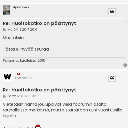
Hyrkanos
Re: Huoltokatko on päättynyt
V
Ma 04.12.2017 20:01
i
e
Muutoksia...
s
t
i
Tästä ei hyvää seuraa
Palannut kuolleista 2015
TM
Site Admin
Re: Huoltokatko on päättynyt
V
Pe 22.12.2017 19:38
i
e
Vietetään nämä joulupäivät vielä foorumin osalta
s
rauhallisissa merkeissä, mutta startataan uusi vuosi uusilla
t
i
kujeilla.