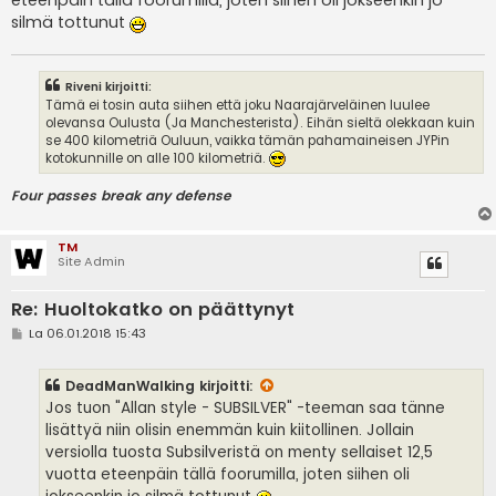
eteenpäin tällä foorumilla, joten siihen oli jokseenkin jo
silmä tottunut
Riveni kirjoitti:
Tämä ei tosin auta siihen että joku Naarajärveläinen luulee
olevansa Oulusta (Ja Manchesterista). Eihän sieltä olekkaan kuin
se 400 kilometriä Ouluun, vaikka tämän pahamaineisen JYPin
kotokunnille on alle 100 kilometriä.
Four passes break any defense
TM
Site Admin
Re: Huoltokatko on päättynyt
V
La 06.01.2018 15:43
i
e
s
DeadManWalking
kirjoitti:
t
i
Jos tuon "Allan style - SUBSILVER" -teeman saa tänne
lisättyä niin olisin enemmän kuin kiitollinen. Jollain
versiolla tuosta Subsilveristä on menty sellaiset 12,5
vuotta eteenpäin tällä foorumilla, joten siihen oli