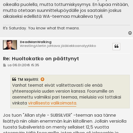
oikealla puolella, mutta tottumiskysymys. En lupaa mitään,
mutta otetaan suunnittelupöydälle jos saataisiin joskus
aikaiseksi edellistä WA-teemaa mukaileva tyyli.
It's
Saturday. You know what that means.
DeadManWalking
WrestlingAlertin johtava jääkiekkoanalyytikko
Re: Huoltokatko on päättynyt
V
La 06.01.2018 15:35
i
e
s
TM
kirjoitti:
t
i
Vanhat teemat eivät valitettavasti ole enää
yhteensopivia uuden version kanssa. Foorumille on
asennettu valmiiksi pari teemaa, mieluisia voi tottakai
vinkata
virallisesta valikoimasta
.
Jos tuon "Allan style - SUBSILVER" -teeman saa tänne
lisättyä niin olisin enemmän kuin kiitollinen. Jollain versiolla
tuosta Subsilveristä on menty sellaiset 12,5 vuotta