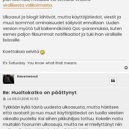
virallisesta valikoimasta
.
Ulkoasut ja blogit lähtivät, mutta käyttäjätiedot, viestit ja
muut isommat ominaisuudet säilyivät ennallaan. Uuden
version myötä tuli kaikennäköisiä QoL-parannuksia, kuten
esmes paljon fiksummat notifikaatiot ja tuki ihan virallisille
lisäosille.
Koettakaa selvitä
It's
Saturday. You know what that means.
Ravenwood
Re: Huoltokatko on päättynyt
V
La 06.01.2018 10:33
i
e
Tykkään kyllä tästä uudesta ulkoasusta, mutta häiritsee
s
että avatarit ja nuo muut käyttäjätiedot on tuolla viestien
t
i
oikealla puolella. Kai siihen pikkuhiljaa tottuu. Kokeilin noita
muitakin foorumin ulkoasuja, mutta ne ei miellyttänyt niin