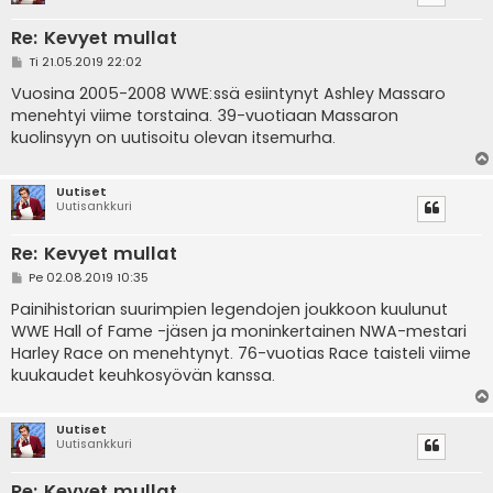
Re: Kevyet mullat
V
Ti 21.05.2019 22:02
i
e
Vuosina 2005-2008 WWE:ssä esiintynyt Ashley Massaro
s
menehtyi viime torstaina. 39-vuotiaan Massaron
t
i
kuolinsyyn on uutisoitu olevan itsemurha.
Uutiset
Uutisankkuri
Re: Kevyet mullat
V
Pe 02.08.2019 10:35
i
e
Painihistorian suurimpien legendojen joukkoon kuulunut
s
WWE Hall of Fame -jäsen ja moninkertainen NWA-mestari
t
i
Harley Race on menehtynyt. 76-vuotias Race taisteli viime
kuukaudet keuhkosyövän kanssa.
Uutiset
Uutisankkuri
Re: Kevyet mullat