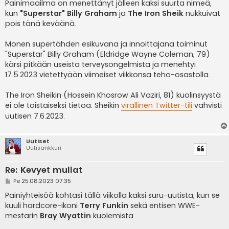
e
Painimaailma on menettänyt jälleen kaksi suurta nimeä,
s
kun
"Superstar" Billy Graham
ja
The Iron Sheik
nukkuivat
t
i
pois tänä keväänä.
Monen supertähden esikuvana ja innoittajana toiminut
"Superstar" Billy Graham (Eldridge Wayne Coleman, 79)
kärsi pitkään useista terveysongelmista ja menehtyi
17.5.2023 vietettyään viimeiset viikkonsa teho-osastolla.
The Iron Sheikin (Hossein Khosrow Ali Vaziri, 81) kuolinsyystä
ei ole toistaiseksi tietoa. Sheikin
virallinen Twitter-tili
vahvisti
uutisen 7.6.2023.
Uutiset
Uutisankkuri
Re: Kevyet mullat
V
Pe 25.08.2023 07:35
i
e
Painiyhteisöä kohtasi tällä viikolla kaksi suru-uutista, kun se
s
kuuli hardcore-ikoni
Terry Funkin
sekä entisen WWE-
t
i
mestarin
Bray Wyattin
kuolemista.