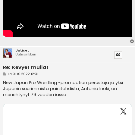
Uutiset
Uutisankkuri
Re: Kevyet mullat
V
La 01.10.2022 12:31
i
e
New Japan Pro Wrestling -promootion perustaja ja yksi
s
Japanin suurimmista painitähdistä, Antonio Inoki, on
t
i
menehtynyt 79 vuoden iässä.