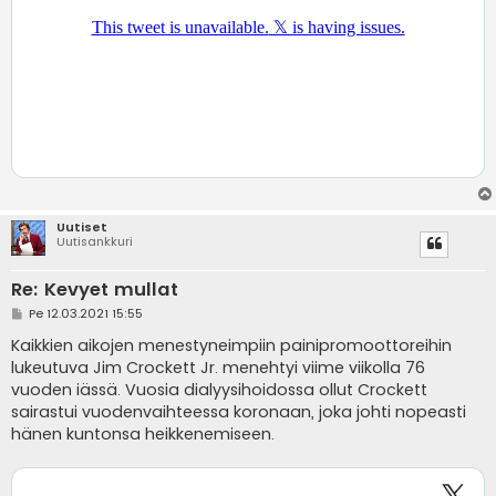
Uutiset
Uutisankkuri
Re: Kevyet mullat
V
Pe 12.03.2021 15:55
i
e
Kaikkien aikojen menestyneimpiin painipromoottoreihin
s
lukeutuva Jim Crockett Jr. menehtyi viime viikolla 76
t
i
vuoden iässä. Vuosia dialyysihoidossa ollut Crockett
sairastui vuodenvaihteessa koronaan, joka johti nopeasti
hänen kuntonsa heikkenemiseen.