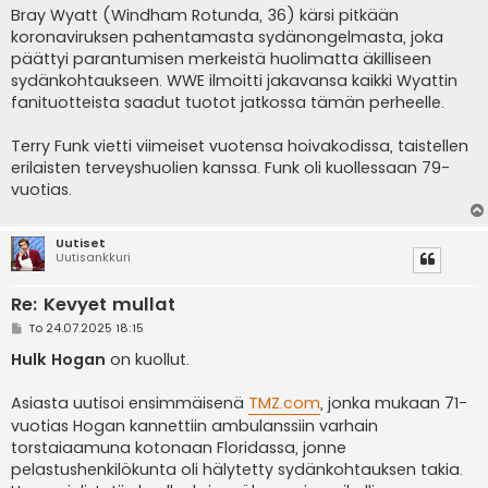
Bray Wyatt (Windham Rotunda, 36) kärsi pitkään
koronaviruksen pahentamasta sydänongelmasta, joka
päättyi parantumisen merkeistä huolimatta äkilliseen
sydänkohtaukseen. WWE ilmoitti jakavansa kaikki Wyattin
fanituotteista saadut tuotot jatkossa tämän perheelle.
Terry Funk vietti viimeiset vuotensa hoivakodissa, taistellen
erilaisten terveyshuolien kanssa. Funk oli kuollessaan 79-
vuotias.
Uutiset
Uutisankkuri
Re: Kevyet mullat
V
To 24.07.2025 18:15
i
e
Hulk Hogan
on kuollut.
s
t
i
Asiasta uutisoi ensimmäisenä
TMZ.com
, jonka mukaan 71-
vuotias Hogan kannettiin ambulanssiin varhain
torstaiaamuna kotonaan Floridassa, jonne
pelastushenkilökunta oli hälytetty sydänkohtauksen takia.