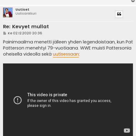
Uutiset
Uutisankkuri
Re: Kevyet mullat
V
Ke 02.12.2020 20:36
i
e
Painimaailma menetti jälleen yhden legendoistaan, kun Pat
s
Patterson menehtyi 79-vuotiaana. WWE muisti Pattersonia
t
i
oheisella videolla sekä
uutisessaan
: