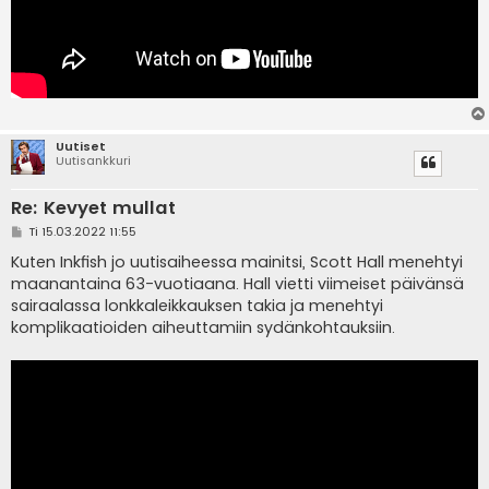
Uutiset
Uutisankkuri
Re: Kevyet mullat
V
Ti 15.03.2022 11:55
i
e
Kuten Inkfish jo uutisaiheessa mainitsi, Scott Hall menehtyi
s
maanantaina 63-vuotiaana. Hall vietti viimeiset päivänsä
t
i
sairaalassa lonkkaleikkauksen takia ja menehtyi
komplikaatioiden aiheuttamiin sydänkohtauksiin.