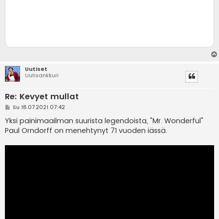
Uutiset
Uutisankkuri
Re: Kevyet mullat
V
Su 18.07.2021 07:42
i
e
Yksi painimaailman suurista legendoista, "Mr. Wonderful"
s
Paul Orndorff on menehtynyt 71 vuoden iässä.
t
i