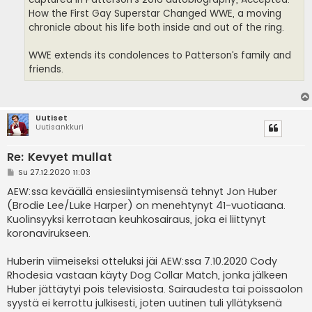
How the First Gay Superstar Changed WWE, a moving
chronicle about his life both inside and out of the ring.
WWE extends its condolences to Patterson’s family and
friends.
Uutiset
Uutisankkuri
Re: Kevyet mullat
V
Su 27.12.2020 11:03
i
e
AEW:ssa keväällä ensiesiintymisensä tehnyt Jon Huber
s
(Brodie Lee/Luke Harper) on menehtynyt 41-vuotiaana.
t
i
Kuolinsyyksi kerrotaan keuhkosairaus, joka ei liittynyt
koronavirukseen.
Huberin viimeiseksi otteluksi jäi AEW:ssa 7.10.2020 Cody
Rhodesia vastaan käyty Dog Collar Match, jonka jälkeen
Huber jättäytyi pois televisiosta. Sairaudesta tai poissaolon
syystä ei kerrottu julkisesti, joten uutinen tuli yllätyksenä