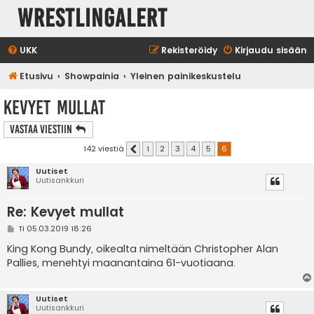
WrestlingAlert
UKK
Rekisteröidy
Kirjaudu sisään
Etusivu
Showpainia
Yleinen painikeskustelu
Kevyet mullat
Vastaa Viestiin
142 viestiä
1
2
3
4
5
6
Edellinen
Uutiset
Uutisankkuri
Re: Kevyet mullat
V
Ti 05.03.2019 18:26
i
e
King Kong Bundy, oikealta nimeltään Christopher Alan
s
Pallies, menehtyi maanantaina 61-vuotiaana.
t
i
Uutiset
Uutisankkuri