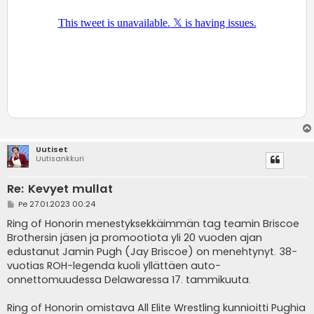
Uutiset
Uutisankkuri
Re: Kevyet mullat
V
Pe 27.01.2023 00:24
i
e
Ring of Honorin menestyksekkäimmän tag teamin Briscoe
s
Brothersin jäsen ja promootiota yli 20 vuoden ajan
t
i
edustanut Jamin Pugh (Jay Briscoe) on menehtynyt. 38-
vuotias ROH-legenda kuoli yllättäen auto-
onnettomuudessa Delawaressa 17. tammikuuta.
Ring of Honorin omistava All Elite Wrestling kunnioitti Pughia