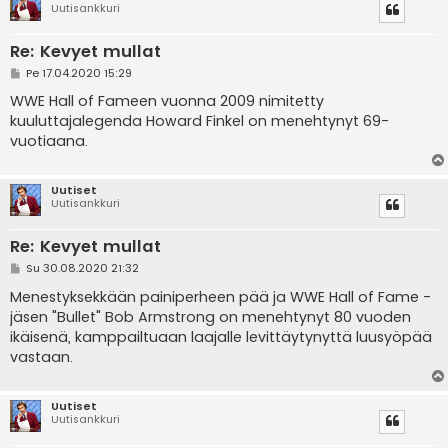
Uutisankkuri
Re: Kevyet mullat
V
Pe 17.04.2020 15:29
i
e
WWE Hall of Fameen vuonna 2009 nimitetty
s
kuuluttajalegenda Howard Finkel on menehtynyt 69-
t
i
vuotiaana.
Uutiset
Uutisankkuri
Re: Kevyet mullat
V
Su 30.08.2020 21:32
i
e
Menestyksekkään painiperheen pää ja WWE Hall of Fame -
s
jäsen "Bullet" Bob Armstrong on menehtynyt 80 vuoden
t
i
ikäisenä, kamppailtuaan laajalle levittäytynyttä luusyöpää
vastaan.
Uutiset
Uutisankkuri