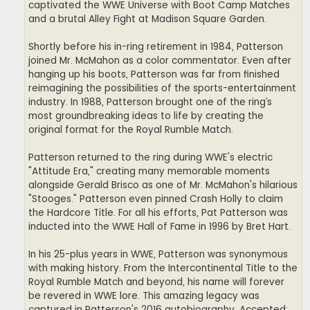
captivated the WWE Universe with Boot Camp Matches
and a brutal Alley Fight at Madison Square Garden.
Shortly before his in-ring retirement in 1984, Patterson
joined Mr. McMahon as a color commentator. Even after
hanging up his boots, Patterson was far from finished
reimagining the possibilities of the sports-entertainment
industry. In 1988, Patterson brought one of the ring’s
most groundbreaking ideas to life by creating the
original format for the Royal Rumble Match.
Patterson returned to the ring during WWE's electric
"Attitude Era," creating many memorable moments
alongside Gerald Brisco as one of Mr. McMahon's hilarious
"Stooges." Patterson even pinned Crash Holly to claim
the Hardcore Title. For all his efforts, Pat Patterson was
inducted into the WWE Hall of Fame in 1996 by Bret Hart.
In his 25-plus years in WWE, Patterson was synonymous
with making history. From the Intercontinental Title to the
Royal Rumble Match and beyond, his name will forever
be revered in WWE lore. This amazing legacy was
captured in Patterson's 2016 autobiography, Accepted: