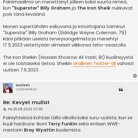
e
Painimaailma on menettänyt jälleen kaksi suurta nimeä,
s
kun
"Superstar" Billy Graham
ja
The Iron Sheik
nukkuivat
t
i
pois tänä keväänä.
Monen supertähden esikuvana ja innoittajana toiminut
"Superstar" Billy Graham (Eldridge Wayne Coleman, 79)
kärsi pitkään useista terveysongelmista ja menehtyi
17.5.2023 vietettyään viimeiset viikkonsa teho-osastolla.
The Iron Sheikin (Hossein Khosrow Ali Vaziri, 81) kuolinsyystä
ei ole toistaiseksi tietoa. Sheikin
virallinen Twitter-tili
vahvisti
uutisen 7.6.2023.
Uutiset
Uutisankkuri
Re: Kevyet mullat
V
Pe 25.08.2023 07:35
i
e
Painiyhteisöä kohtasi tällä viikolla kaksi suru-uutista, kun se
s
kuuli hardcore-ikoni
Terry Funkin
sekä entisen WWE-
t
i
mestarin
Bray Wyattin
kuolemista.