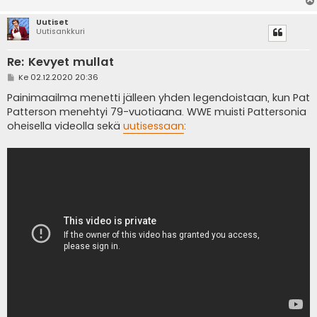
Uutiset
Uutisankkuri
Re: Kevyet mullat
V
Ke 02.12.2020 20:36
i
e
Painimaailma menetti jälleen yhden legendoistaan, kun Pat
s
Patterson menehtyi 79-vuotiaana. WWE muisti Pattersonia
t
i
oheisella videolla sekä
uutisessaan
: