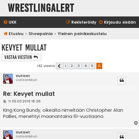
WrestlingAlert
UKK
Rekisteröidy
Kirjaudu sisään
Etusivu
Showpainia
Yleinen painikeskustelu
Kevyet mullat
Vastaa Viestiin
142 viestiä
1
2
3
4
5
6
Edellinen
Uutiset
Uutisankkuri
Re: Kevyet mullat
V
Ti 05.03.2019 18:26
i
e
King Kong Bundy, oikealta nimeltään Christopher Alan
s
Pallies, menehtyi maanantaina 61-vuotiaana.
t
i
Uutiset
Uutisankkuri