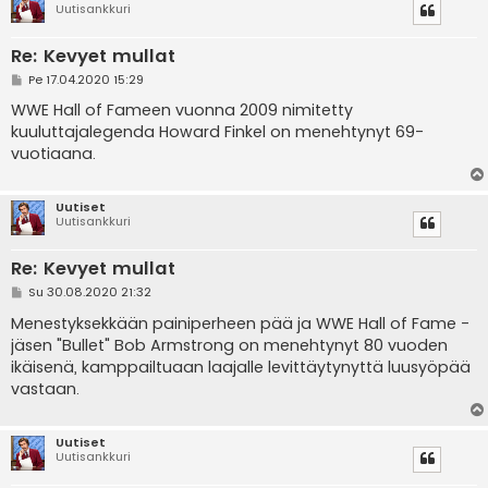
Uutisankkuri
Re: Kevyet mullat
V
Pe 17.04.2020 15:29
i
e
WWE Hall of Fameen vuonna 2009 nimitetty
s
kuuluttajalegenda Howard Finkel on menehtynyt 69-
t
i
vuotiaana.
Uutiset
Uutisankkuri
Re: Kevyet mullat
V
Su 30.08.2020 21:32
i
e
Menestyksekkään painiperheen pää ja WWE Hall of Fame -
s
jäsen "Bullet" Bob Armstrong on menehtynyt 80 vuoden
t
i
ikäisenä, kamppailtuaan laajalle levittäytynyttä luusyöpää
vastaan.
Uutiset
Uutisankkuri