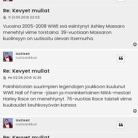
Re: Kevyet mullat
V
Ti 21.05.2019 22:02
i
e
Vuosina 2005-2008 WWE:ssä esiintynyt Ashley Massaro
s
menehtyi viime torstaina. 39-vuotiaan Massaron
t
i
kuolinsyyn on uutisoitu olevan itsemurha.
Uutiset
Uutisankkuri
Re: Kevyet mullat
V
Pe 02.08.2019 10:35
i
e
Painihistorian suurimpien legendojen joukkoon kuulunut
s
WWE Hall of Fame -jäsen ja moninkertainen NWA-mestari
t
i
Harley Race on menehtynyt. 76-vuotias Race taisteli viime
kuukaudet keuhkosyövän kanssa.
Uutiset
Uutisankkuri
Re: Kevyet mullat