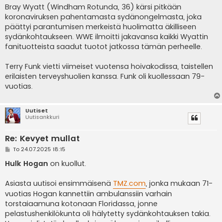
Bray Wyatt (Windham Rotunda, 36) kärsi pitkään
koronaviruksen pahentamasta sydänongelmasta, joka
päättyi parantumisen merkeistä huolimatta äkilliseen
sydänkohtaukseen. WWE ilmoitti jakavansa kaikki Wyattin
fanituotteista saadut tuotot jatkossa tämän perheelle.
Terry Funk vietti viimeiset vuotensa hoivakodissa, taistellen
erilaisten terveyshuolien kanssa. Funk oli kuollessaan 79-
vuotias.
Uutiset
Uutisankkuri
Re: Kevyet mullat
V
To 24.07.2025 18:15
i
e
Hulk Hogan
on kuollut.
s
t
i
Asiasta uutisoi ensimmäisenä
TMZ.com
, jonka mukaan 71-
vuotias Hogan kannettiin ambulanssiin varhain
torstaiaamuna kotonaan Floridassa, jonne
pelastushenkilökunta oli hälytetty sydänkohtauksen takia.