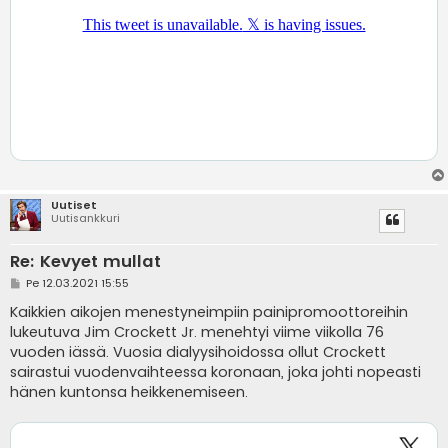
Uutiset
Uutisankkuri
Re: Kevyet mullat
V
Pe 12.03.2021 15:55
i
e
Kaikkien aikojen menestyneimpiin painipromoottoreihin
s
lukeutuva Jim Crockett Jr. menehtyi viime viikolla 76
t
i
vuoden iässä. Vuosia dialyysihoidossa ollut Crockett
sairastui vuodenvaihteessa koronaan, joka johti nopeasti
hänen kuntonsa heikkenemiseen.