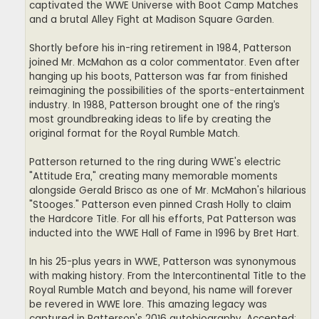
captivated the WWE Universe with Boot Camp Matches
and a brutal Alley Fight at Madison Square Garden.
Shortly before his in-ring retirement in 1984, Patterson
joined Mr. McMahon as a color commentator. Even after
hanging up his boots, Patterson was far from finished
reimagining the possibilities of the sports-entertainment
industry. In 1988, Patterson brought one of the ring’s
most groundbreaking ideas to life by creating the
original format for the Royal Rumble Match.
Patterson returned to the ring during WWE's electric
"Attitude Era," creating many memorable moments
alongside Gerald Brisco as one of Mr. McMahon's hilarious
"Stooges." Patterson even pinned Crash Holly to claim
the Hardcore Title. For all his efforts, Pat Patterson was
inducted into the WWE Hall of Fame in 1996 by Bret Hart.
In his 25-plus years in WWE, Patterson was synonymous
with making history. From the Intercontinental Title to the
Royal Rumble Match and beyond, his name will forever
be revered in WWE lore. This amazing legacy was
captured in Patterson's 2016 autobiography, Accepted: