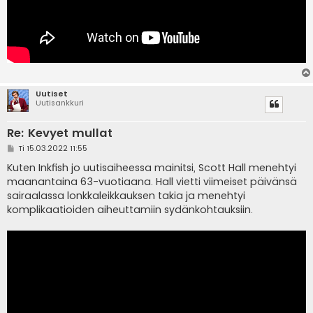
Uutiset
Uutisankkuri
Re: Kevyet mullat
V
Ti 15.03.2022 11:55
i
e
Kuten Inkfish jo uutisaiheessa mainitsi, Scott Hall menehtyi
s
maanantaina 63-vuotiaana. Hall vietti viimeiset päivänsä
t
i
sairaalassa lonkkaleikkauksen takia ja menehtyi
komplikaatioiden aiheuttamiin sydänkohtauksiin.