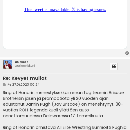
Uutiset
Uutisankkuri
Re: Kevyet mullat
V
Pe 27.01.2023 00:24
i
e
Ring of Honorin menestyksekkäimmän tag teamin Briscoe
s
Brothersin jäsen ja promootiota yli 20 vuoden ajan
t
i
edustanut Jamin Pugh (Jay Briscoe) on menehtynyt. 38-
vuotias ROH-legenda kuoli yllättäen auto-
onnettomuudessa Delawaressa 17. tammikuuta.
Ring of Honorin omistava All Elite Wrestling kunnioitti Pughia