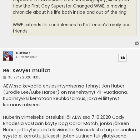
How the First Gay Superstar Changed WWE, a moving
chronicle about his life both inside and out of the ring.
WWE extends its condolences to Patterson’s family and
friends.
Uutiset
Uutisankkuri
Re: Kevyet mullat
V
Su 27.12.2020 11:03
i
e
AEW:ssa keväällä ensiesiintymisensä tehnyt Jon Huber
s
(Brodie Lee/Luke Harper) on menehtynyt 41-vuotiaana.
t
i
Kuolinsyyksi kerrotaan keuhkosairaus, joka ei liittynyt
koronavirukseen.
Huberin viimeiseksi otteluksi jäi AEW:ssa 7.10.2020 Cody
Rhodesia vastaan käyty Dog Collar Match, jonka jälkeen
Huber jättäytyi pois televisiosta. Sairaudesta tai poissaolon
syystä ei kerrottu julkisesti, joten uutinen tuli yllätyksenä