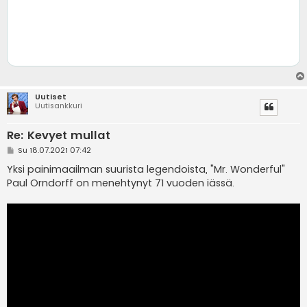
Uutiset
Uutisankkuri
Re: Kevyet mullat
V
Su 18.07.2021 07:42
i
e
Yksi painimaailman suurista legendoista, "Mr. Wonderful"
s
Paul Orndorff on menehtynyt 71 vuoden iässä.
t
i