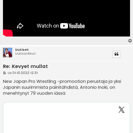
Uutiset
Uutisankkuri
Re: Kevyet mullat
V
La 01.10.2022 12:31
i
e
New Japan Pro Wrestling -promootion perustaja ja yksi
s
Japanin suurimmista painitähdistä, Antonio Inoki, on
t
i
menehtynyt 79 vuoden iässä.