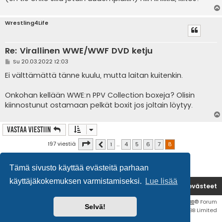
Wrestling4Life
Re: Virallinen WWE/WWF DVD ketju
V
Su 20.03.2022 12:03
i
e
Ei välttämättä tänne kuulu, mutta laitan kuitenkin.
s
t
i
Onkohan kellään WWE:n PPV Collection boxeja? Olisin
kiinnostunut ostamaan pelkät boxit jos joltain löytyy.
Vastaa Viestiin
Sivu
8
/
8
197 viestiä
1
…
4
5
6
7
8
Edellinen
Tämä sivusto käyttää evästeitä parhaan
käyttäjäkokemuksen varmistamiseksi.
Lue lisää
Etusivu
Poista evästeet
Flat Style by
Ian Bradley
• Keskustelufoorumin ohjelmisto
phpBB
® Forum
Selvä!
Software © phpBB Limited