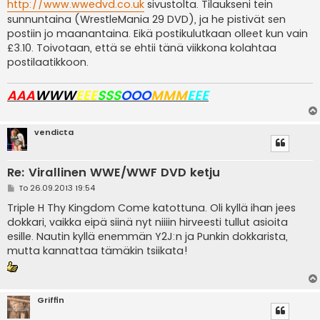
i
http://www.wwedvd.co.uk
sivustolta. Tilaukseni tein
sunnuntaina (WrestleMania 29 DVD), ja he pistivät sen
postiin jo maanantaina. Eikä postikulutkaan olleet kun vain
£3.10. Toivotaan, että se ehtii tänä viikkona kolahtaa
postilaatikkoon.
AAA
WWW
EEE
SSS
OOO
MMM
EEE
vendicta
Re: Virallinen WWE/WWF DVD ketju
V
To 26.09.2013 19:54
i
e
Triple H Thy Kingdom Come katottuna. Oli kyllä ihan jees
s
dokkari, vaikka eipä siinä nyt niiiin hirveesti tullut asioita
t
i
esille. Nautin kyllä enemmän Y2J:n ja Punkin dokkarista,
mutta kannattaa tämäkin tsiikata!
Griffin