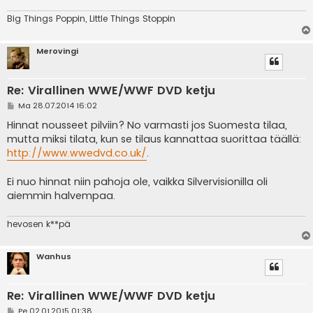
Big Things Poppin, Little Things Stoppin
Merovingi
Re: Virallinen WWE/WWF DVD ketju
V
Ma 28.07.2014 16:02
i
e
Hinnat nousseet pilviin? No varmasti jos Suomesta tilaa,
s
mutta miksi tilata, kun se tilaus kannattaa suorittaa täällä:
t
i
http://www.wwedvd.co.uk/
.
Ei nuo hinnat niin pahoja ole, vaikka Silvervisionilla oli
aiemmin halvempaa.
hevosen k**pä
Wanhus
Re: Virallinen WWE/WWF DVD ketju
V
Pe 02.01.2015 01:38