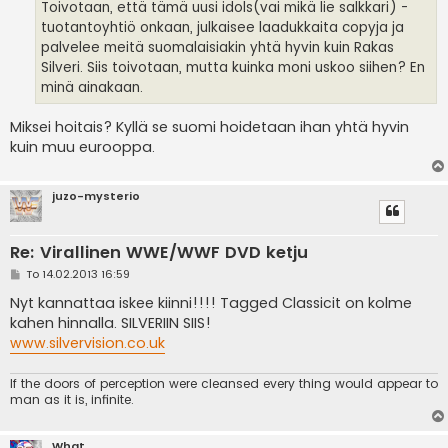
Toivotaan, että tämä uusi idols(vai mikä lie salkkari) -
tuotantoyhtiö onkaan, julkaisee laadukkaita copyja ja
palvelee meitä suomalaisiakin yhtä hyvin kuin Rakas
Silveri. Siis toivotaan, mutta kuinka moni uskoo siihen? En
minä ainakaan.
Miksei hoitais? Kyllä se suomi hoidetaan ihan yhtä hyvin
kuin muu eurooppa.
juzo-mysterio
Re: Virallinen WWE/WWF DVD ketju
V
To 14.02.2013 16:59
i
e
Nyt kannattaa iskee kiinni!!!! Tagged Classicit on kolme
s
kahen hinnalla. SILVERIIN SIIS!
t
i
www.silvervision.co.uk
If the doors of perception were cleansed every thing would appear to
man as it is, infinite.
What