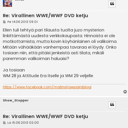
Re: Virallinen WWE/WWF DVD ketju
V
Pe 14.06.2013 09:01
i
e
Eilen tuli tehtyä pari tilausta tuolta juzo mysterion
s
linkittämästä uudesta verkkokaupasta. Hinnoista ei ole
t
i
motkottamista, mutta kovin köyhänlainen oli valikoima.
Mitään vähääkään vanhempaa tavaraa ei löydy. Onko
tosiaan niin, että pitäisi jenkeistä asti tilata, mikäli
paremman valikoiman haluaisi?
Ja tosiaan
WM 28 ja Attitude Era itselle ja WM 29 veljelle.
https://www.facebook.com/matinshowpainiblogi
Show_Stopper
Re: Virallinen WWE/WWF DVD ketju
V
La 15.06.2013 02:00
i