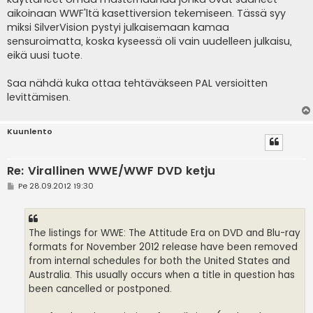
aikoinaan WWF'ltä kasettiversion tekemiseen. Tässä syy
miksi SilverVision pystyi julkaisemaan kamaa
sensuroimatta, koska kyseessä oli vain uudelleen julkaisu,
eikä uusi tuote.
Saa nähdä kuka ottaa tehtäväkseen PAL versioitten
levittämisen.
Kuunlento
Re: Virallinen WWE/WWF DVD ketju
V
Pe 28.09.2012 19:30
i
e
s
t
i
The listings for WWE: The Attitude Era on DVD and Blu-ray
formats for November 2012 release have been removed
from internal schedules for both the United States and
Australia. This usually occurs when a title in question has
been cancelled or postponed.