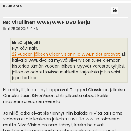
Kuunlento
Re: Virallinen WWE/WWF DVD ketju
V
Ti 25.09.2012 10:46
i
e
s
eCiuj kirjoitti:
t
i
Nyt kävi näin,
22 vuoden jälkeen Clear Visionin ja WWE:n tiet eroavat.
Eli
halvalla WWE dvd:itä myyvä Silvervision tulee olemaan
historiaa tämän vuoden jälkeen. Myyvät varastot tyhjiksi,
jolloin on odotettavissa muhkeita tarjouksia joihin voisi
jopa tarttua.
Harmi kyllä, koska nyt loppuivat Tagged Classicien julkaisu.
Onneksi tosin SilverVision ehti julkaista about kaikki
masterinsa vuosien verrella.
Ja niillä jotka eivät siis tiennyt niin kaikkia PPV'tä tai Home
Videota ei ole koskaan julkaistu DVD'llä WWE'n toimesta,
mutta SilverVision on näin tehnyt, koska he ovat
käyttäneet omaa masternauhaa jonka ovat saaneet