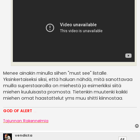
Menee ainakin minulla siihen "must see" listalle.
Yksinkertaiseksi siksi, että haluan nähdä, mitä sanottavaa
muilla superstaaroilla on miehestä ja esimerkiksi siitä
miehen kuuluisasta promosta. Tietenkin muutenki kaikki
miehen omat haastattelut yms muu shitti kiinnostaa.
GOD OF ALERT
Heeelp meee
Tajunnan Rakennelmia
vendicta