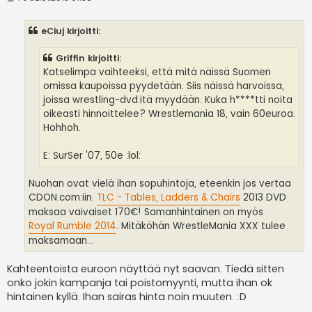
i
e
s
eCiuj kirjoitti:
t
i
Griffin kirjoitti:
Katselimpa vaihteeksi, että mitä näissä Suomen
omissa kaupoissa pyydetään. Siis näissä harvoissa,
joissa wrestling-dvd:itä myydään. Kuka h****tti noita
oikeasti hinnoittelee? Wrestlemania 18, vain 60euroa.
Hohhoh.
E: SurSer '07, 50e :lol:
Nuohan ovat vielä ihan sopuhintoja, eteenkin jos vertaa
CDON.com:iin.
TLC - Tables, Ladders & Chairs
2013 DVD
maksaa vaivaiset 170€! Samanhintainen on myös
Royal Rumble 2014
. Mitäköhän WrestleMania XXX tulee
maksamaan...
Kahteentoista euroon näyttää nyt saavan. Tiedä sitten
onko jokin kampanja tai poistomyynti, mutta ihan ok
hintainen kyllä. Ihan sairas hinta noin muuten. :D