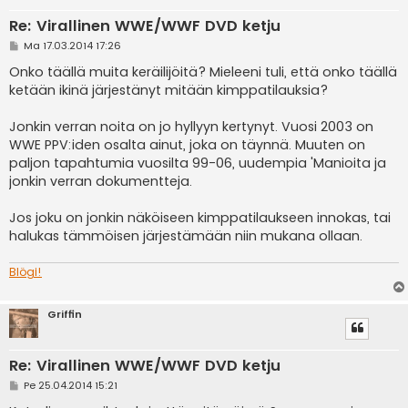
Re: Virallinen WWE/WWF DVD ketju
V
Ma 17.03.2014 17:26
i
e
Onko täällä muita keräilijöitä? Mieleeni tuli, että onko täällä
s
ketään ikinä järjestänyt mitään kimppatilauksia?
t
i
Jonkin verran noita on jo hyllyyn kertynyt. Vuosi 2003 on
WWE PPV:iden osalta ainut, joka on täynnä. Muuten on
paljon tapahtumia vuosilta 99-06, uudempia 'Manioita ja
jonkin verran dokumentteja.
Jos joku on jonkin näköiseen kimppatilaukseen innokas, tai
halukas tämmöisen järjestämään niin mukana ollaan.
Blögi!
Griffin
Re: Virallinen WWE/WWF DVD ketju
V
Pe 25.04.2014 15:21
i