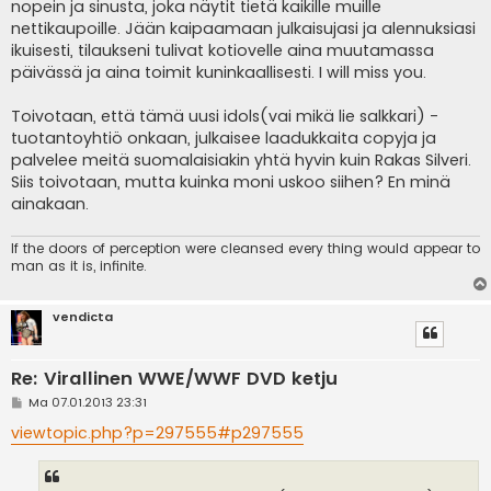
nopein ja sinusta, joka näytit tietä kaikille muille
nettikaupoille. Jään kaipaamaan julkaisujasi ja alennuksiasi
ikuisesti, tilaukseni tulivat kotiovelle aina muutamassa
päivässä ja aina toimit kuninkaallisesti. I will miss you.
Toivotaan, että tämä uusi idols(vai mikä lie salkkari) -
tuotantoyhtiö onkaan, julkaisee laadukkaita copyja ja
palvelee meitä suomalaisiakin yhtä hyvin kuin Rakas Silveri.
Siis toivotaan, mutta kuinka moni uskoo siihen? En minä
ainakaan.
If the doors of perception were cleansed every thing would appear to
man as it is, infinite.
vendicta
Re: Virallinen WWE/WWF DVD ketju
V
Ma 07.01.2013 23:31
i
e
viewtopic.php?p=297555#p297555
s
t
i