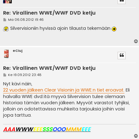
Re: Virallinen WWE/WWF DVD ketju
V
Ma 06.08.2012 19:46
i
e
Silvervisioniin hyvissä ajoin tilausta tekemään
s
t
i
eCiuj
Re: Virallinen WWE/WWF DVD ketju
V
Ke 19.09.2012 23:48
i
e
Nyt kävi näin,
s
22 vuoden jälkeen Clear Visionin ja WWE:n tiet eroavat.
Eli
t
i
halvalla WWE dvd:itä myyvä Silvervision tulee olemaan
historiaa tämän vuoden jälkeen. Myyvät varastot tyhjiksi,
jolloin on odotettavissa muhkeita tarjouksia joihin voisi
jopa tarttua.
AAA
WWW
EEE
SSS
OOO
MMM
EEE