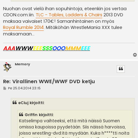
Nuohan ovat vielä ihan sopuhintoja, eteenkin jos vertaa
CDON.com:iin.
TLC - Tables, Ladders & Chairs
2013 DVD
maksaa vaivaiset 170€! Samanhintainen on myös
Royal Rumble 2014
. Mitäköhän WrestleMania XXX tulee
maksamaan...
AAA
WWW
EEE
SSS
OOO
MMM
EEE
Memory
Re: Virallinen WWE/WWF DVD ketju
V
Pe 25.04.2014 23:15
i
e
s
eCiuj kirjoitti:
t
i
Griffin kirjoitti:
Katselimpa vaihteeksi, että mitä näissä Suomen
omissa kaupoissa pyydetään. Siis näissä harvoissa,
joissa wrestling-dvd:itä myydään. Kuka h****tti noita