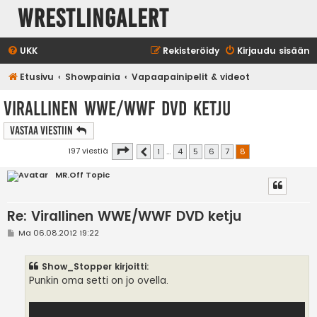
WrestlingAlert
UKK
Rekisteröidy
Kirjaudu sisään
Etusivu
Showpainia
Vapaapainipelit & videot
Virallinen WWE/WWF DVD ketju
Vastaa Viestiin
Sivu
8
/
8
197 viestiä
1
…
4
5
6
7
8
Edellinen
MR.Off Topic
Re: Virallinen WWE/WWF DVD ketju
V
Ma 06.08.2012 19:22
i
e
s
Show_Stopper kirjoitti:
t
i
Punkin oma setti on jo ovella.