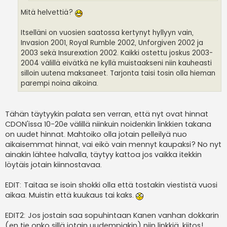
Mitä helvettiä?
Itselläni on vuosien saatossa kertynyt hyllyyn vain,
Invasion 2001, Royal Rumble 2002, Unforgiven 2002 ja
2003 sekä Insurexxtion 2002. Kaikki ostettu joskus 2003-
2004 välillä eivätkä ne kyllä muistaakseni niin kauheasti
silloin uutena maksaneet. Tarjonta taisi tosin olla hieman
parempi noina aikoina.
Tähän täytyykin palata sen verran, että nyt ovat hinnat
CDON'issa 10-20e välillä niinkuin noidenkin linkkien takana
on uudet hinnat. Mahtoiko olla jotain pelleilyä nuo
aikaisemmat hinnat, vai eikö vain mennyt kaupaksi? No nyt
ainakin lähtee halvalla, täytyy kattoa jos vaikka itekkin
löytäis jotain kiinnostavaa.
EDIT: Taitaa se isoin shokki olla että tostakin viestistä vuosi
aikaa. Muistin että kuukaus tai kaks.
EDIT2: Jos jostain saa sopuhintaan Kanen vanhan dokkarin
(en tie onko sillä jotain uudempiakin) niin linkkiä, kiitos!