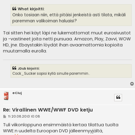
e
s
What kirjoitti:
t
i
Onko tosiaan niin, että pitäisi jenkeistä asti tilata, mikäli
paremman valikoiman haluaisi?
Tai sitten hei käyt läpi ne lukemattomat muut eurosivustot
ja -vastineet joita netti pursuaa. Amazon, Play, Zavvi, WOW
HD, jne. Ebaystakin löydät ihan avaamattomia kopioita
muutamalla eurolla.
JDub kirjoitti:
Cock_Sucker sopisi kyllä sinulle paremmin..
eCiuj
Re: Virallinen WWE/WWF DVD ketju
V
Ti 20.08.2013 10:08
i
e
Tuli viikonloppuna ensimmäistä kertaa tilattua tuolta
s
WWE:n uudelta Euroopan DVD jälleenmyyjältä,
t