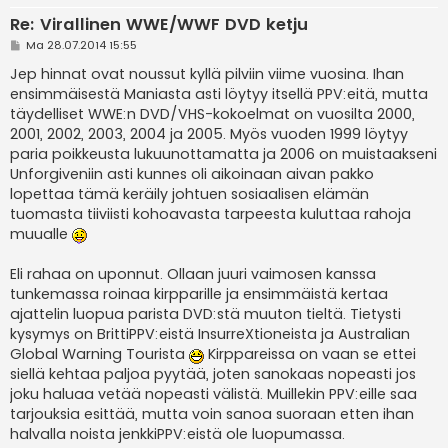
Re: Virallinen WWE/WWF DVD ketju
V
Ma 28.07.2014 15:55
i
e
Jep hinnat ovat noussut kyllä pilviin viime vuosina. Ihan
s
ensimmäisestä Maniasta asti löytyy itsellä PPV:eitä, mutta
t
i
täydelliset WWE:n DVD/VHS-kokoelmat on vuosilta 2000,
2001, 2002, 2003, 2004 ja 2005. Myös vuoden 1999 löytyy
paria poikkeusta lukuunottamatta ja 2006 on muistaakseni
Unforgiveniin asti kunnes oli aikoinaan aivan pakko
lopettaa tämä keräily johtuen sosiaalisen elämän
tuomasta tiiviisti kohoavasta tarpeesta kuluttaa rahoja
muualle
Eli rahaa on uponnut. Ollaan juuri vaimosen kanssa
tunkemassa roinaa kirpparille ja ensimmäistä kertaa
ajattelin luopua parista DVD:stä muuton tieltä. Tietysti
kysymys on BrittiPPV:eistä InsurreXtioneista ja Australian
Global Warning Tourista
Kirppareissa on vaan se ettei
siellä kehtaa paljoa pyytää, joten sanokaas nopeasti jos
joku haluaa vetää nopeasti välistä. Muillekin PPV:eille saa
tarjouksia esittää, mutta voin sanoa suoraan etten ihan
halvalla noista jenkkiPPV:eistä ole luopumassa.