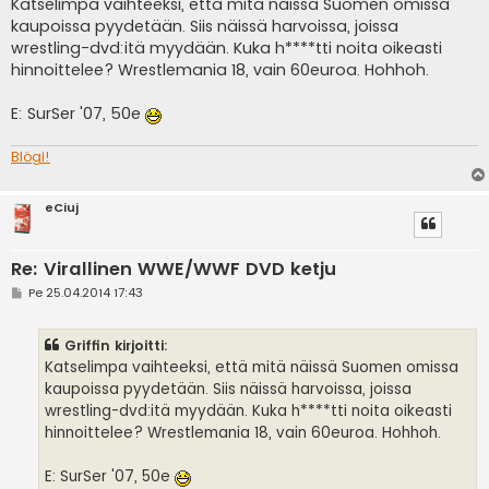
e
Katselimpa vaihteeksi, että mitä näissä Suomen omissa
s
kaupoissa pyydetään. Siis näissä harvoissa, joissa
t
i
wrestling-dvd:itä myydään. Kuka h****tti noita oikeasti
hinnoittelee? Wrestlemania 18, vain 60euroa. Hohhoh.
E: SurSer '07, 50e
Blögi!
eCiuj
Re: Virallinen WWE/WWF DVD ketju
V
Pe 25.04.2014 17:43
i
e
s
Griffin kirjoitti:
t
i
Katselimpa vaihteeksi, että mitä näissä Suomen omissa
kaupoissa pyydetään. Siis näissä harvoissa, joissa
wrestling-dvd:itä myydään. Kuka h****tti noita oikeasti
hinnoittelee? Wrestlemania 18, vain 60euroa. Hohhoh.
E: SurSer '07, 50e