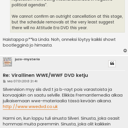
political agendas”.
We cannot confirm an outright cancellation at this stage,
but the schedule removals at the very least suggest
there will no Attitude Era DVD this year.
Haistappa p**ka Linda. Noh, onneksi löytyy kaikki showt
bootlegginä jo himasta.
juzo-mysterio
Re: Virallinen WWE/WWF DVD ketju
V
Ma 07.01.2013 21:41
i
e
Silvervision myy siis dvd:t ja b-rayt pois varastoista ja
s
korvaajakin on saatu selville. Elikkäs Fremantlemedia alkaa
t
i
julkaisemaan wwe-materiaalia tässä kevään aikana.
http://www.wwedvd.co.uk
Harmi on, kun loppu tuli sinusta Silveri. Sinusta, joka osasit
hommasi muita paremmin. Sinusta, joka olit kaikkein