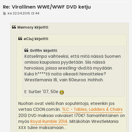
Re: Virallinen WWE/WWF DVD ketju
V
Ke 22.04.2015 13:44
i
e
s
Memory kirjoitti:
t
i
eCiuj kirjoitti:
Griffin kirjoitti:
Katselimpa vaihteeksi, että mitä näissä Suomen
omissa kaupoissa pyydetään. Siis näissä
harvoissa, joissa wrestling-dvd:itä myydään.
Kuka h****tti noita oikeasti hinnoittelee?
Wrestlemania 18, vain 60euroa. Hohhoh.
E: SurSer '07, 50e
Nuohan ovat vielä ihan sopuhintoja, eteenkin jos
vertaa CDON.com:iin.
TLC - Tables, Ladders & Chairs
2013 DVD maksaa vaivaiset 170€! Samanhintainen on
myös
Royal Rumble 2014
. Mitäköhän WrestleMania
XXX tulee maksamaan...