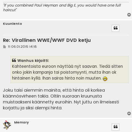
"If you combined Paul Heyman and Big E, you would have one full
haircut"
Kuunlento
Re: Virallinen WWE/WWF DVD ketju
V
Ti 06.01.2015 14:18
i
e
s
Wanhus kirjoitti:
t
i
Kahteentoista euroon näyttää nyt saavan. Tiedä sitten
onko jokin kampanja tai poistomyynti, mutta ihan ok
hintainen kyllä. Ihan sairas hinta noin muuten.
Joku taisi aiemmin mainita, että hinta oli korkea
käännösvirheen takia. Oltiin suoraan kruunusta
muistaakseni käännetty euroihin. Nyt juttu on ilmeisesti
korjattu ja siksi alempi hinta.
Memory