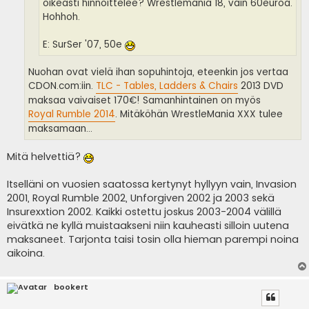
oikeasti hinnoittelee? Wrestlemania 18, vain 60euroa.
Hohhoh.
E: SurSer '07, 50e
Nuohan ovat vielä ihan sopuhintoja, eteenkin jos vertaa
CDON.com:iin.
TLC - Tables, Ladders & Chairs
2013 DVD
maksaa vaivaiset 170€! Samanhintainen on myös
Royal Rumble 2014
. Mitäköhän WrestleMania XXX tulee
maksamaan...
Mitä helvettiä?
Itselläni on vuosien saatossa kertynyt hyllyyn vain, Invasion
2001, Royal Rumble 2002, Unforgiven 2002 ja 2003 sekä
Insurexxtion 2002. Kaikki ostettu joskus 2003-2004 välillä
eivätkä ne kyllä muistaakseni niin kauheasti silloin uutena
maksaneet. Tarjonta taisi tosin olla hieman parempi noina
aikoina.
bookert