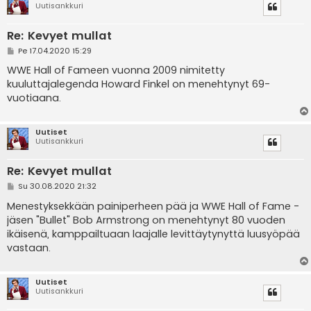
Uutisankkuri
Re: Kevyet mullat
V
Pe 17.04.2020 15:29
i
e
WWE Hall of Fameen vuonna 2009 nimitetty
s
kuuluttajalegenda Howard Finkel on menehtynyt 69-
t
i
vuotiaana.
Uutiset
Uutisankkuri
Re: Kevyet mullat
V
Su 30.08.2020 21:32
i
e
Menestyksekkään painiperheen pää ja WWE Hall of Fame -
s
jäsen "Bullet" Bob Armstrong on menehtynyt 80 vuoden
t
i
ikäisenä, kamppailtuaan laajalle levittäytynyttä luusyöpää
vastaan.
Uutiset
Uutisankkuri