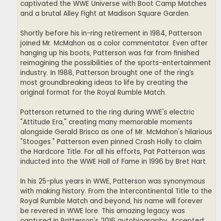
captivated the WWE Universe with Boot Camp Matches
and a brutal Alley Fight at Madison Square Garden.
Shortly before his in-ring retirement in 1984, Patterson
joined Mr. McMahon as a color commentator. Even after
hanging up his boots, Patterson was far from finished
reimagining the possibilities of the sports-entertainment
industry. In 1988, Patterson brought one of the ring’s
most groundbreaking ideas to life by creating the
original format for the Royal Rumble Match.
Patterson returned to the ring during WWE's electric
"Attitude Era," creating many memorable moments
alongside Gerald Brisco as one of Mr. McMahon's hilarious
"Stooges." Patterson even pinned Crash Holly to claim
the Hardcore Title. For all his efforts, Pat Patterson was
inducted into the WWE Hall of Fame in 1996 by Bret Hart.
In his 25-plus years in WWE, Patterson was synonymous
with making history. From the Intercontinental Title to the
Royal Rumble Match and beyond, his name will forever
be revered in WWE lore. This amazing legacy was
captured in Patterson's 2016 autobiography, Accepted: