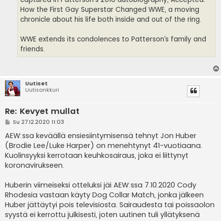
How the First Gay Superstar Changed WWE, a moving
chronicle about his life both inside and out of the ring.
WWE extends its condolences to Patterson’s family and
friends.
Uutiset
Uutisankkuri
Re: Kevyet mullat
V
Su 27.12.2020 11:03
i
e
AEW:ssa keväällä ensiesiintymisensä tehnyt Jon Huber
s
(Brodie Lee/Luke Harper) on menehtynyt 41-vuotiaana.
t
i
Kuolinsyyksi kerrotaan keuhkosairaus, joka ei liittynyt
koronavirukseen.
Huberin viimeiseksi otteluksi jäi AEW:ssa 7.10.2020 Cody
Rhodesia vastaan käyty Dog Collar Match, jonka jälkeen
Huber jättäytyi pois televisiosta. Sairaudesta tai poissaolon
syystä ei kerrottu julkisesti, joten uutinen tuli yllätyksenä