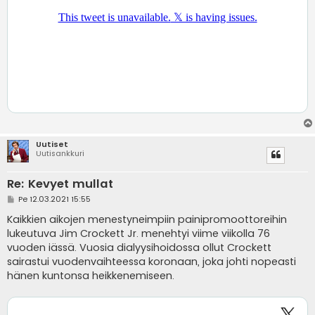
Uutiset
Uutisankkuri
Re: Kevyet mullat
V
Pe 12.03.2021 15:55
i
e
Kaikkien aikojen menestyneimpiin painipromoottoreihin
s
lukeutuva Jim Crockett Jr. menehtyi viime viikolla 76
t
i
vuoden iässä. Vuosia dialyysihoidossa ollut Crockett
sairastui vuodenvaihteessa koronaan, joka johti nopeasti
hänen kuntonsa heikkenemiseen.