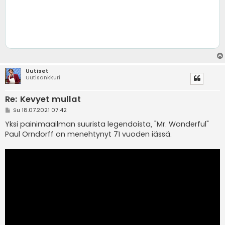
Uutiset
Uutisankkuri
Re: Kevyet mullat
V
Su 18.07.2021 07:42
i
e
Yksi painimaailman suurista legendoista, "Mr. Wonderful"
s
Paul Orndorff on menehtynyt 71 vuoden iässä.
t
i