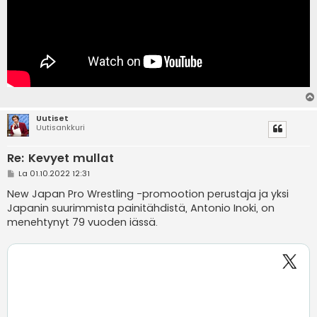
Uutiset
Uutisankkuri
Re: Kevyet mullat
V
La 01.10.2022 12:31
i
e
New Japan Pro Wrestling -promootion perustaja ja yksi
s
Japanin suurimmista painitähdistä, Antonio Inoki, on
t
i
menehtynyt 79 vuoden iässä.