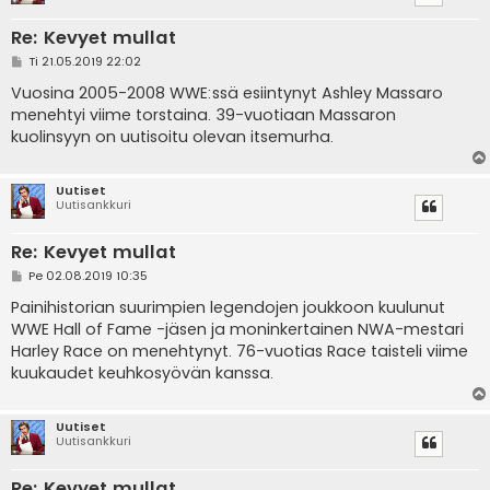
Re: Kevyet mullat
V
Ti 21.05.2019 22:02
i
e
Vuosina 2005-2008 WWE:ssä esiintynyt Ashley Massaro
s
menehtyi viime torstaina. 39-vuotiaan Massaron
t
i
kuolinsyyn on uutisoitu olevan itsemurha.
Uutiset
Uutisankkuri
Re: Kevyet mullat
V
Pe 02.08.2019 10:35
i
e
Painihistorian suurimpien legendojen joukkoon kuulunut
s
WWE Hall of Fame -jäsen ja moninkertainen NWA-mestari
t
i
Harley Race on menehtynyt. 76-vuotias Race taisteli viime
kuukaudet keuhkosyövän kanssa.
Uutiset
Uutisankkuri
Re: Kevyet mullat