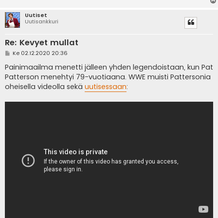
Uutiset
Uutisankkuri
Re: Kevyet mullat
V
Ke 02.12.2020 20:36
i
e
Painimaailma menetti jälleen yhden legendoistaan, kun Pat
s
Patterson menehtyi 79-vuotiaana. WWE muisti Pattersonia
t
i
oheisella videolla sekä
uutisessaan
: