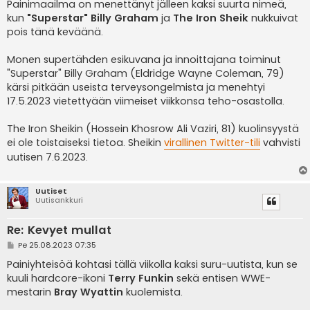
e
Painimaailma on menettänyt jälleen kaksi suurta nimeä,
s
kun
"Superstar" Billy Graham
ja
The Iron Sheik
nukkuivat
t
i
pois tänä keväänä.
Monen supertähden esikuvana ja innoittajana toiminut
"Superstar" Billy Graham (Eldridge Wayne Coleman, 79)
kärsi pitkään useista terveysongelmista ja menehtyi
17.5.2023 vietettyään viimeiset viikkonsa teho-osastolla.
The Iron Sheikin (Hossein Khosrow Ali Vaziri, 81) kuolinsyystä
ei ole toistaiseksi tietoa. Sheikin
virallinen Twitter-tili
vahvisti
uutisen 7.6.2023.
Uutiset
Uutisankkuri
Re: Kevyet mullat
V
Pe 25.08.2023 07:35
i
e
Painiyhteisöä kohtasi tällä viikolla kaksi suru-uutista, kun se
s
kuuli hardcore-ikoni
Terry Funkin
sekä entisen WWE-
t
i
mestarin
Bray Wyattin
kuolemista.