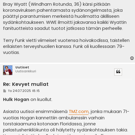
Bray Wyatt (Windham Rotunda, 36) kärsi pitkään
koronaviruksen pahentamasta sydänongelmasta, joka
päättyi parantumisen merkeistä huolimatta äkilliseen
sydänkohtaukseen. WWE ilmoitti jakavansa kaikki Wyattin
fanituotteista saadut tuotot jatkossa tämän perheelle.
Terry Funk vietti viimeiset vuotensa hoivakodissa, taistellen
erilaisten terveyshuolien kanssa. Funk oli kuollessaan 79-
vuotias.
Uutiset
Uutisankkuri
Re: Kevyet mullat
V
To 24.07.2025 18:15
i
e
Hulk Hogan
on kuollut.
s
t
i
Asiasta uutisoi ensimmäisenä
TMZ.com
, jonka mukaan 71-
vuotias Hogan kannettiin ambulanssiin varhain
torstaiaamuna kotonaan Floridassa, jonne
pelastushenkilökunta oli hälytetty sydänkohtauksen takia.