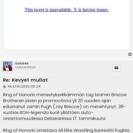
Uutiset
Uutisankkuri
Re: Kevyet mullat
V
Pe 27.01.2023 00:24
i
e
Ring of Honorin menestyksekkäimmän tag teamin Briscoe
s
Brothersin jäsen ja promootiota yli 20 vuoden ajan
t
i
edustanut Jamin Pugh (Jay Briscoe) on menehtynyt. 38-
vuotias ROH-legenda kuoli yllättäen auto-
onnettomuudessa Delawaressa 17. tammikuuta.
Ring of Honorin omistava All Elite Wrestling kunnioitti Pughia