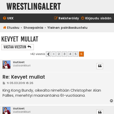
WrestlingAlert
UKK
Rekisteröidy
Kirjaudu sisään
Etusivu
Showpainia
Yleinen painikeskustelu
Kevyet mullat
Vastaa Viestiin
142 viestiä
1
2
3
4
5
6
Edellinen
Uutiset
Uutisankkuri
Re: Kevyet mullat
V
Ti 05.03.2019 18:26
i
e
King Kong Bundy, oikealta nimeltään Christopher Alan
s
Pallies, menehtyi maanantaina 61-vuotiaana.
t
i
Uutiset
Uutisankkuri