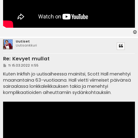
Uutiset
Uutisankkuri
Re: Kevyet mullat
V
Ti 15.03.2022 11:55
i
e
Kuten Inkfish jo uutisaiheessa mainitsi, Scott Hall menehtyi
s
maanantaina 63-vuotiaana. Hall vietti viimeiset päivänsä
t
i
sairaalassa lonkkaleikkauksen takia ja menehtyi
komplikaatioiden aiheuttamiin sydänkohtauksiin.