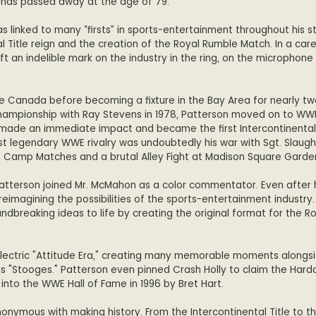
 has passed away at the age of 79.
was linked to many “firsts” in sports-entertainment throughout his s
al Title reign and the creation of the Royal Rumble Match. In a car
t an indelible mark on the industry in the ring, on the microphone
ive Canada before becoming a fixture in the Bay Area for nearly t
ampionship with Ray Stevens in 1978, Patterson moved on to WW
 made an immediate impact and became the first Intercontinental
 legendary WWE rivalry was undoubtedly his war with Sgt. Slaugh
 Camp Matches and a brutal Alley Fight at Madison Square Garde
, Patterson joined Mr. McMahon as a color commentator. Even after
reimagining the possibilities of the sports-entertainment industry. 
ndbreaking ideas to life by creating the original format for the R
electric "Attitude Era," creating many memorable moments alongs
us "Stooges." Patterson even pinned Crash Holly to claim the Hardc
 into the WWE Hall of Fame in 1996 by Bret Hart.
nonymous with making history. From the Intercontinental Title to t