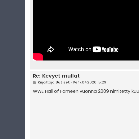
Re: Kevyet mullat
V
Kirjoittaja
Uutiset
»
Pe 17.04.2020 15:29
i
e
WWE Hall of Fameen vuonna 2009 nimitetty kuu
s
t
i