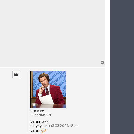
t
i
s
e
t
Y
l
ö
s
Uutiset
Uutisankkuri
Viestit:
363
Liittynyt:
Ma 13.03.2006 18:44
V
Viesti:
i