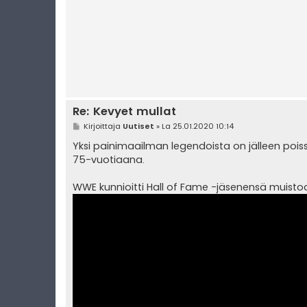
Re: Kevyet mullat
V
Kirjoittaja
Uutiset
»
La 25.01.2020 10:14
i
e
Yksi painimaailman legendoista on jälleen poi
s
75-vuotiaana.
t
i
WWE kunnioitti Hall of Fame -jäsenensä muisto