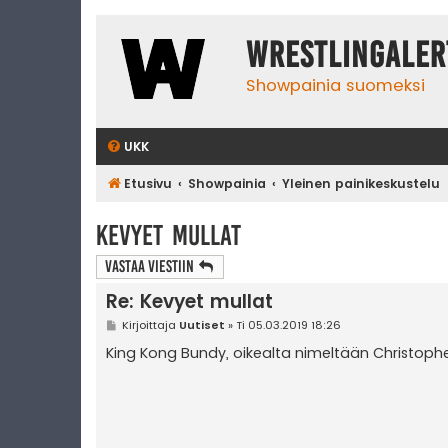
WrestlingAler
Showpainia suomeksi
UKK
Etusivu
Showpainia
Yleinen painikeskustelu
Kevyet mullat
Vastaa Viestiin
Re: Kevyet mullat
V
Kirjoittaja
Uutiset
»
Ti 05.03.2019 18:26
i
e
King Kong Bundy, oikealta nimeltään Christoph
s
t
i