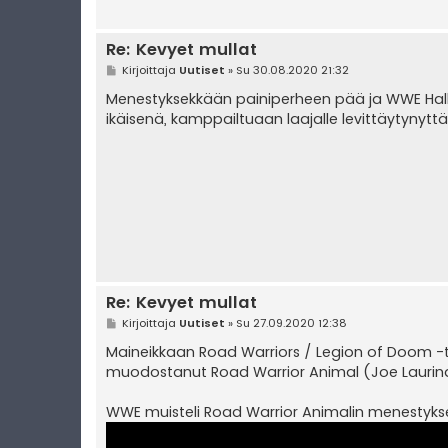
Re: Kevyet mullat
V
Kirjoittaja
Uutiset
»
Su 30.08.2020 21:32
i
e
Menestyksekkään painiperheen pää ja WWE Hall
s
ikäisenä, kamppailtuaan laajalle levittäytynyt
t
i
Re: Kevyet mullat
V
Kirjoittaja
Uutiset
»
Su 27.09.2020 12:38
i
e
Maineikkaan Road Warriors / Legion of Doom -
s
muodostanut Road Warrior Animal (Joe Laurinait
t
i
WWE muisteli Road Warrior Animalin menestykse