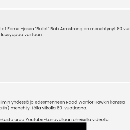
 of Fame -jäsen "Bullet" Bob Armstrong on menehtynyt 80 v
tä luusyöpää vastaan.
tiimin yhdessä jo edesmenneen Road Warrior Hawkin kanssa
is) menehtyi tällä viikolla 60-vuotiaana.
kästä uraa Youtube-kanavallaan oheisella videolla.