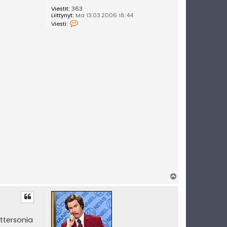
Viestit:
363
Liittynyt:
Ma 13.03.2006 18:44
V
Viesti:
i
e
s
t
i
U
u
t
i
s
e
t
Y
l
ö
s
ttersonia