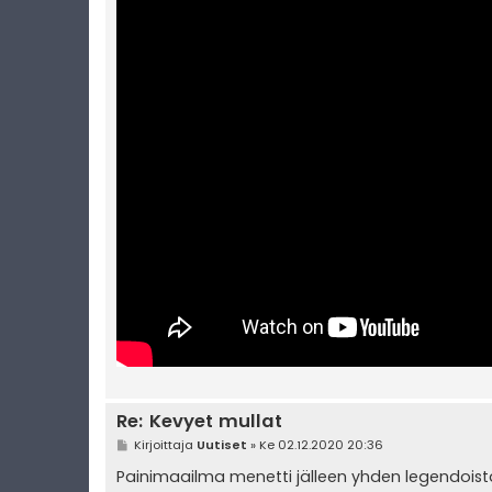
Re: Kevyet mullat
V
Kirjoittaja
Uutiset
»
Ke 02.12.2020 20:36
i
e
Painimaailma menetti jälleen yhden legendoist
s