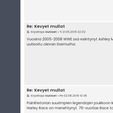
Re: Kevyet mullat
V
Kirjoittaja
Uutiset
»
Ti 21.05.2019 22:02
i
e
Vuosina 2005-2008 WWE:ssä esiintynyt Ashley M
s
uutisoitu olevan itsemurha.
t
i
Re: Kevyet mullat
V
Kirjoittaja
Uutiset
»
Pe 02.08.2019 10:35
i
e
Painihistorian suurimpien legendojen joukkoon
s
Harley Race on menehtynyt. 76-vuotias Race ta
t
i