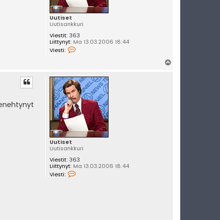
Uutiset
Uutisankkuri
Viestit:
363
Liittynyt:
Ma 13.03.2006 18:44
V
Viesti:
i
e
Y
s
l
t
i
ö
U
s
u
t
menehtynyt
i
s
e
t
Uutiset
Uutisankkuri
Viestit:
363
Liittynyt:
Ma 13.03.2006 18:44
V
Viesti:
i
e
s
t
i
U
u