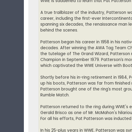
WWE is saddened to learn that Pat Patterson
A true trailblazer of the industry, Patterson 
career, including the first-ever Intercontinent
spanning six decades, the renaissance man lef
behind the scenes.
Patterson began his career in 1958 in his nat
decades. After winning the AWA Tag Team Ch
the tutelage of The Grand Wizard, Patterson
Champion in September 1979. Patterson’s most
which captivated the WWE Universe with Boot
Shortly before his in-ring retirement in 1984
up his boots, Patterson was far from finished 
Patterson brought one of the ring’s most grou
Rumble Match.
Patterson returned to the ring during WWE's 
Gerald Brisco as one of Mr. McMahon's hilario
For all his efforts, Pat Patterson was inducted
In his 25-plus years in WWE, Patterson was sy