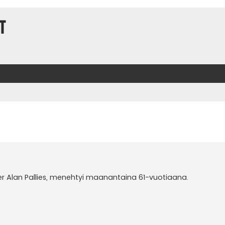
t
er Alan Pallies, menehtyi maanantaina 61-vuotiaana.