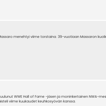
assaro menehtyi viime torstaina. 39-vuotiaan Massaron kuol
 kuulunut WWE Hall of Fame -jäsen ja moninkertainen NWA-mes
isteli viime kuukaudet keuhkosyövän kanssa.