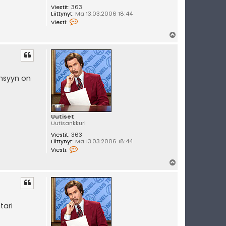
Viestit:
363
Liittynyt:
Ma 13.03.2006 18:44
V
Viesti:
i
e
Y
s
l
t
i
ö
U
s
u
t
insyyn on
i
s
e
t
Uutiset
Uutisankkuri
Viestit:
363
Liittynyt:
Ma 13.03.2006 18:44
V
Viesti:
i
e
Y
s
l
t
i
ö
U
s
u
t
tari
i
s
e
t