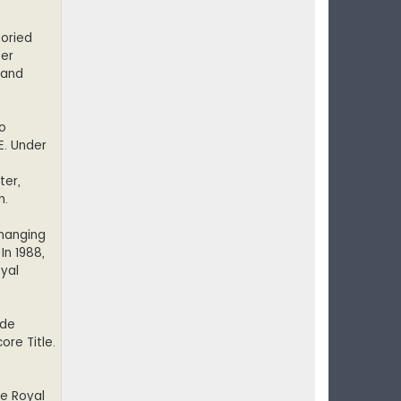
toried
eer
 and
wo
E. Under
ter,
n.
 hanging
In 1988,
oyal
ide
ore Title.
he Royal