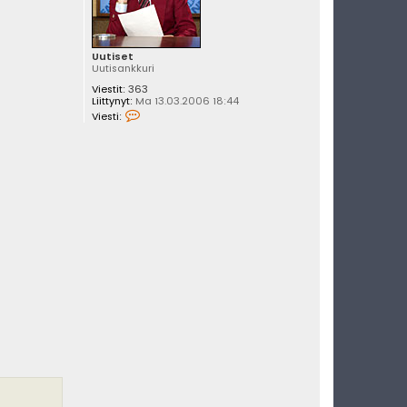
Uutiset
Uutisankkuri
Viestit:
363
Liittynyt:
Ma 13.03.2006 18:44
V
Viesti:
i
e
s
t
i
U
u
t
i
s
e
t