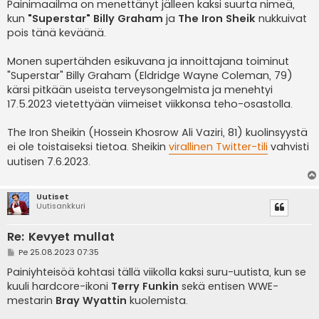
e
Painimaailma on menettänyt jälleen kaksi suurta nimeä,
s
kun
"Superstar" Billy Graham
ja
The Iron Sheik
nukkuivat
t
i
pois tänä keväänä.
Monen supertähden esikuvana ja innoittajana toiminut
"Superstar" Billy Graham (Eldridge Wayne Coleman, 79)
kärsi pitkään useista terveysongelmista ja menehtyi
17.5.2023 vietettyään viimeiset viikkonsa teho-osastolla.
The Iron Sheikin (Hossein Khosrow Ali Vaziri, 81) kuolinsyystä
ei ole toistaiseksi tietoa. Sheikin
virallinen Twitter-tili
vahvisti
uutisen 7.6.2023.
Uutiset
Uutisankkuri
Re: Kevyet mullat
V
Pe 25.08.2023 07:35
i
e
Painiyhteisöä kohtasi tällä viikolla kaksi suru-uutista, kun se
s
kuuli hardcore-ikoni
Terry Funkin
sekä entisen WWE-
t
i
mestarin
Bray Wyattin
kuolemista.