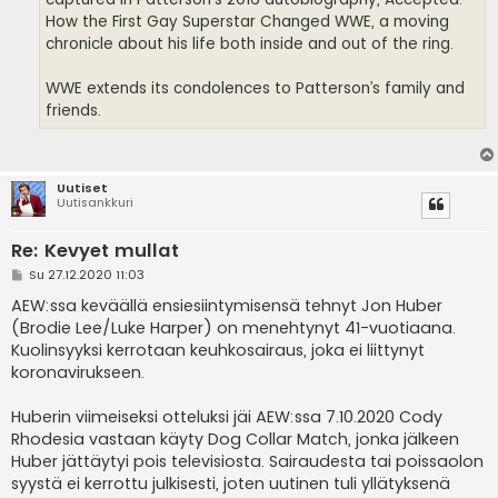
How the First Gay Superstar Changed WWE, a moving
chronicle about his life both inside and out of the ring.
WWE extends its condolences to Patterson’s family and
friends.
Uutiset
Uutisankkuri
Re: Kevyet mullat
V
Su 27.12.2020 11:03
i
e
AEW:ssa keväällä ensiesiintymisensä tehnyt Jon Huber
s
(Brodie Lee/Luke Harper) on menehtynyt 41-vuotiaana.
t
i
Kuolinsyyksi kerrotaan keuhkosairaus, joka ei liittynyt
koronavirukseen.
Huberin viimeiseksi otteluksi jäi AEW:ssa 7.10.2020 Cody
Rhodesia vastaan käyty Dog Collar Match, jonka jälkeen
Huber jättäytyi pois televisiosta. Sairaudesta tai poissaolon
syystä ei kerrottu julkisesti, joten uutinen tuli yllätyksenä