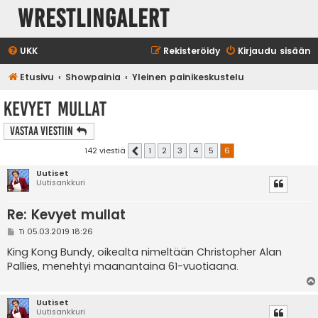
WrestlingAlert
UKK
Rekisteröidy
Kirjaudu sisään
Etusivu
Showpainia
Yleinen painikeskustelu
Kevyet mullat
Vastaa Viestiin
142 viestiä
1
2
3
4
5
6
Edellinen
Uutiset
Uutisankkuri
Re: Kevyet mullat
V
Ti 05.03.2019 18:26
i
e
King Kong Bundy, oikealta nimeltään Christopher Alan
s
Pallies, menehtyi maanantaina 61-vuotiaana.
t
i
Uutiset
Uutisankkuri