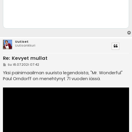
Uutiset
Uutisankkuri
Re: Kevyet mullat
V
Su 18.07.2021 07:42
i
e
Yksi painimaailman suurista legendoista, "Mr. Wonderful"
s
Paul Orndorff on menehtynyt 71 vuoden iässä.
t
i