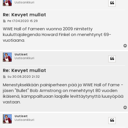
Uutisankkuri
Re: Kevyet mullat
V
Pe 17.04.2020 15:29
i
e
WWE Hall of Fameen vuonna 2009 nimitetty
s
kuuluttajalegenda Howard Finkel on menehtynyt 69-
t
i
vuotiaana.
Uutiset
Uutisankkuri
Re: Kevyet mullat
V
Su 30.08.2020 21:32
i
e
Menestyksekkään painiperheen pää ja WWE Hall of Fame -
s
jäsen "Bullet" Bob Armstrong on menehtynyt 80 vuoden
t
i
ikäisenä, kamppailtuaan laajalle levittäytynyttä luusyöpää
vastaan.
Uutiset
Uutisankkuri