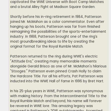
captivated the WWE Universe with Boot Camp Matches
and a brutal Alley Fight at Madison Square Garden.
Shortly before his in-ring retirement in 1984, Patterson
joined Mr. McMahon as a color commentator. Even after
hanging up his boots, Patterson was far from finished
reimagining the possibilities of the sports-entertainment
industry. In 1988, Patterson brought one of the ring’s
most groundbreaking ideas to life by creating the
original format for the Royal Rumble Match.
Patterson returned to the ring during WWE's electric
"Attitude Era," creating many memorable moments
alongside Gerald Brisco as one of Mr. McMahon's hilarious
"Stooges." Patterson even pinned Crash Holly to claim
the Hardcore Title. For all his efforts, Pat Patterson was
inducted into the WWE Hall of Fame in 1996 by Bret Hart.
In his 25-plus years in WWE, Patterson was synonymous
with making history. From the Intercontinental Title to the
Royal Rumble Match and beyond, his name will forever
be revered in WWE lore. This amazing legacy was
captured in Patterson's 2016 autobiography, Accepted: