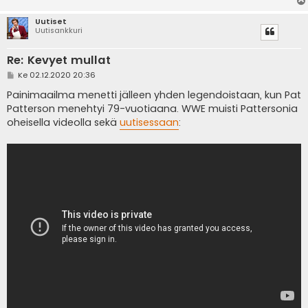
Uutiset
Uutisankkuri
Re: Kevyet mullat
V
Ke 02.12.2020 20:36
i
e
Painimaailma menetti jälleen yhden legendoistaan, kun Pat
s
Patterson menehtyi 79-vuotiaana. WWE muisti Pattersonia
t
i
oheisella videolla sekä
uutisessaan
: