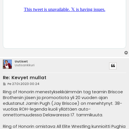
Uutiset
Uutisankkuri
Re: Kevyet mullat
V
Pe 27.01.2023 00:24
i
e
Ring of Honorin menestyksekkäimmän tag teamin Briscoe
s
Brothersin jäsen ja promootiota yli 20 vuoden ajan
t
i
edustanut Jamin Pugh (Jay Briscoe) on menehtynyt. 38-
vuotias ROH-legenda kuoli yllättäen auto-
onnettomuudessa Delawaressa 17. tammikuuta.
Ring of Honorin omistava All Elite Wrestling kunnioitti Pughia