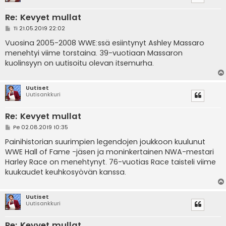
Re: Kevyet mullat
V
Ti 21.05.2019 22:02
i
e
Vuosina 2005-2008 WWE:ssä esiintynyt Ashley Massaro
s
menehtyi viime torstaina. 39-vuotiaan Massaron
t
i
kuolinsyyn on uutisoitu olevan itsemurha.
Uutiset
Uutisankkuri
Re: Kevyet mullat
V
Pe 02.08.2019 10:35
i
e
Painihistorian suurimpien legendojen joukkoon kuulunut
s
WWE Hall of Fame -jäsen ja moninkertainen NWA-mestari
t
i
Harley Race on menehtynyt. 76-vuotias Race taisteli viime
kuukaudet keuhkosyövän kanssa.
Uutiset
Uutisankkuri
Re: Kevyet mullat