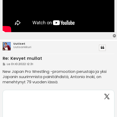
Uutiset
Uutisankkuri
Re: Kevyet mullat
V
La 01.10.2022 12:31
i
e
New Japan Pro Wrestling -promootion perustaja ja yksi
s
Japanin suurimmista painitähdistä, Antonio Inoki, on
t
i
menehtynyt 79 vuoden iässä.