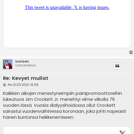
Uutiset
Uutisankkuri
Re: Kevyet mullat
V
Pe 12.03.2021 15:55
i
e
Kaikkien aikojen menestyneimpiin painipromoottoreihin
s
lukeutuva Jim Crockett Jr. menehtyi viime viikolla 76
t
i
vuoden iässä. Vuosia dialyysihoidossa ollut Crockett
sairastui vuodenvaihteessa koronaan, joka johti nopeasti
hänen kuntonsa heikkenemiseen.