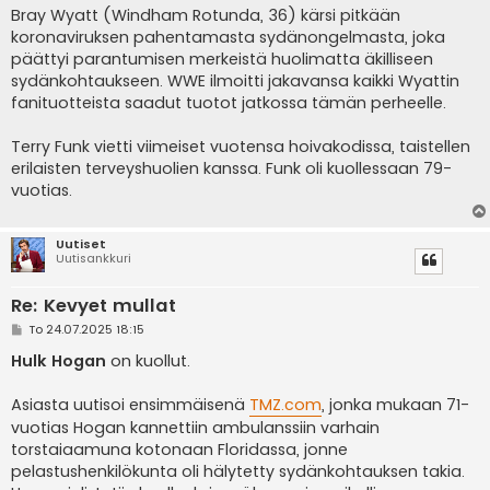
Bray Wyatt (Windham Rotunda, 36) kärsi pitkään
koronaviruksen pahentamasta sydänongelmasta, joka
päättyi parantumisen merkeistä huolimatta äkilliseen
sydänkohtaukseen. WWE ilmoitti jakavansa kaikki Wyattin
fanituotteista saadut tuotot jatkossa tämän perheelle.
Terry Funk vietti viimeiset vuotensa hoivakodissa, taistellen
erilaisten terveyshuolien kanssa. Funk oli kuollessaan 79-
vuotias.
Uutiset
Uutisankkuri
Re: Kevyet mullat
V
To 24.07.2025 18:15
i
e
Hulk Hogan
on kuollut.
s
t
i
Asiasta uutisoi ensimmäisenä
TMZ.com
, jonka mukaan 71-
vuotias Hogan kannettiin ambulanssiin varhain
torstaiaamuna kotonaan Floridassa, jonne
pelastushenkilökunta oli hälytetty sydänkohtauksen takia.