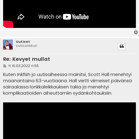
Uutiset
Uutisankkuri
Re: Kevyet mullat
V
Ti 15.03.2022 11:55
i
e
Kuten Inkfish jo uutisaiheessa mainitsi, Scott Hall menehtyi
s
maanantaina 63-vuotiaana. Hall vietti viimeiset päivänsä
t
i
sairaalassa lonkkaleikkauksen takia ja menehtyi
komplikaatioiden aiheuttamiin sydänkohtauksiin.