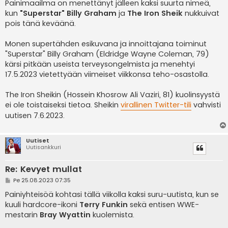
e
Painimaailma on menettänyt jälleen kaksi suurta nimeä,
s
kun
"Superstar" Billy Graham
ja
The Iron Sheik
nukkuivat
t
i
pois tänä keväänä.
Monen supertähden esikuvana ja innoittajana toiminut
"Superstar" Billy Graham (Eldridge Wayne Coleman, 79)
kärsi pitkään useista terveysongelmista ja menehtyi
17.5.2023 vietettyään viimeiset viikkonsa teho-osastolla.
The Iron Sheikin (Hossein Khosrow Ali Vaziri, 81) kuolinsyystä
ei ole toistaiseksi tietoa. Sheikin
virallinen Twitter-tili
vahvisti
uutisen 7.6.2023.
Uutiset
Uutisankkuri
Re: Kevyet mullat
V
Pe 25.08.2023 07:35
i
e
Painiyhteisöä kohtasi tällä viikolla kaksi suru-uutista, kun se
s
kuuli hardcore-ikoni
Terry Funkin
sekä entisen WWE-
t
i
mestarin
Bray Wyattin
kuolemista.