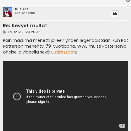
Uutiset
Uutisankkuri
Re: Kevyet mullat
V
Ke 02.12.2020 20:36
i
e
Painimaailma menetti jälleen yhden legendoistaan, kun Pat
s
Patterson menehtyi 79-vuotiaana. WWE muisti Pattersonia
t
i
oheisella videolla sekä
uutisessaan
: