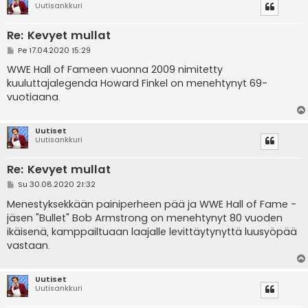
Uutisankkuri
Re: Kevyet mullat
V
Pe 17.04.2020 15:29
i
e
WWE Hall of Fameen vuonna 2009 nimitetty
s
kuuluttajalegenda Howard Finkel on menehtynyt 69-
t
i
vuotiaana.
Uutiset
Uutisankkuri
Re: Kevyet mullat
V
Su 30.08.2020 21:32
i
e
Menestyksekkään painiperheen pää ja WWE Hall of Fame -
s
jäsen "Bullet" Bob Armstrong on menehtynyt 80 vuoden
t
i
ikäisenä, kamppailtuaan laajalle levittäytynyttä luusyöpää
vastaan.
Uutiset
Uutisankkuri