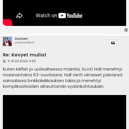
Uutiset
Uutisankkuri
Re: Kevyet mullat
V
Ti 15.03.2022 11:55
i
e
Kuten Inkfish jo uutisaiheessa mainitsi, Scott Hall menehtyi
s
maanantaina 63-vuotiaana. Hall vietti viimeiset päivänsä
t
i
sairaalassa lonkkaleikkauksen takia ja menehtyi
komplikaatioiden aiheuttamiin sydänkohtauksiin.