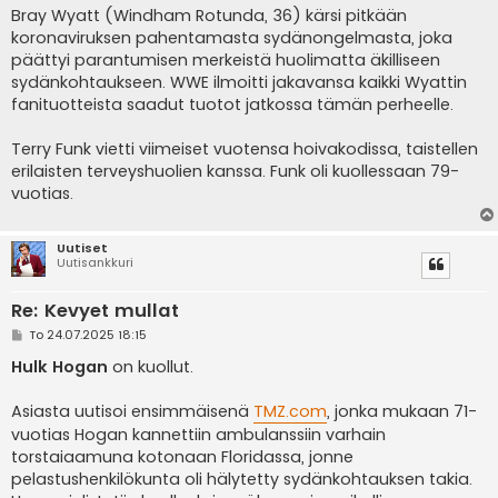
Bray Wyatt (Windham Rotunda, 36) kärsi pitkään
koronaviruksen pahentamasta sydänongelmasta, joka
päättyi parantumisen merkeistä huolimatta äkilliseen
sydänkohtaukseen. WWE ilmoitti jakavansa kaikki Wyattin
fanituotteista saadut tuotot jatkossa tämän perheelle.
Terry Funk vietti viimeiset vuotensa hoivakodissa, taistellen
erilaisten terveyshuolien kanssa. Funk oli kuollessaan 79-
vuotias.
Uutiset
Uutisankkuri
Re: Kevyet mullat
V
To 24.07.2025 18:15
i
e
Hulk Hogan
on kuollut.
s
t
i
Asiasta uutisoi ensimmäisenä
TMZ.com
, jonka mukaan 71-
vuotias Hogan kannettiin ambulanssiin varhain
torstaiaamuna kotonaan Floridassa, jonne
pelastushenkilökunta oli hälytetty sydänkohtauksen takia.