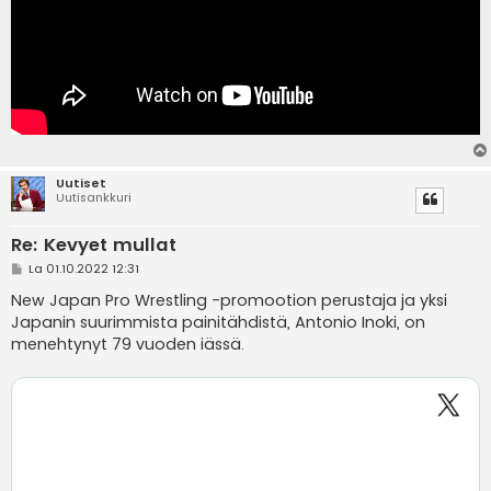
Uutiset
Uutisankkuri
Re: Kevyet mullat
V
La 01.10.2022 12:31
i
e
New Japan Pro Wrestling -promootion perustaja ja yksi
s
Japanin suurimmista painitähdistä, Antonio Inoki, on
t
i
menehtynyt 79 vuoden iässä.