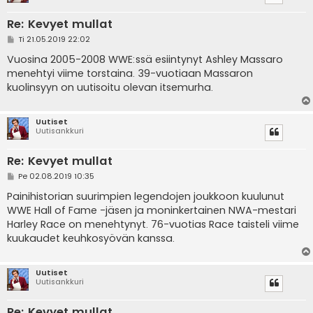
Re: Kevyet mullat
V
Ti 21.05.2019 22:02
i
e
Vuosina 2005-2008 WWE:ssä esiintynyt Ashley Massaro
s
menehtyi viime torstaina. 39-vuotiaan Massaron
t
i
kuolinsyyn on uutisoitu olevan itsemurha.
Uutiset
Uutisankkuri
Re: Kevyet mullat
V
Pe 02.08.2019 10:35
i
e
Painihistorian suurimpien legendojen joukkoon kuulunut
s
WWE Hall of Fame -jäsen ja moninkertainen NWA-mestari
t
i
Harley Race on menehtynyt. 76-vuotias Race taisteli viime
kuukaudet keuhkosyövän kanssa.
Uutiset
Uutisankkuri
Re: Kevyet mullat