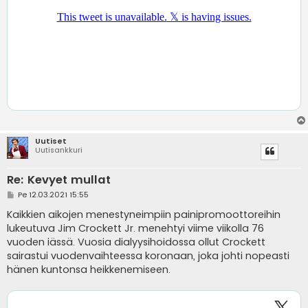
Uutiset
Uutisankkuri
Re: Kevyet mullat
V
Pe 12.03.2021 15:55
i
e
Kaikkien aikojen menestyneimpiin painipromoottoreihin
s
lukeutuva Jim Crockett Jr. menehtyi viime viikolla 76
t
i
vuoden iässä. Vuosia dialyysihoidossa ollut Crockett
sairastui vuodenvaihteessa koronaan, joka johti nopeasti
hänen kuntonsa heikkenemiseen.