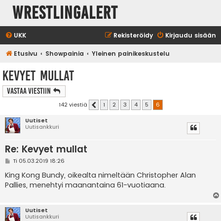
WrestlingAlert
UKK
Rekisteröidy
Kirjaudu sisään
Etusivu
Showpainia
Yleinen painikeskustelu
Kevyet mullat
Vastaa Viestiin
142 viestiä
1
2
3
4
5
6
Edellinen
Uutiset
Uutisankkuri
Re: Kevyet mullat
V
Ti 05.03.2019 18:26
i
e
King Kong Bundy, oikealta nimeltään Christopher Alan
s
Pallies, menehtyi maanantaina 61-vuotiaana.
t
i
Uutiset
Uutisankkuri