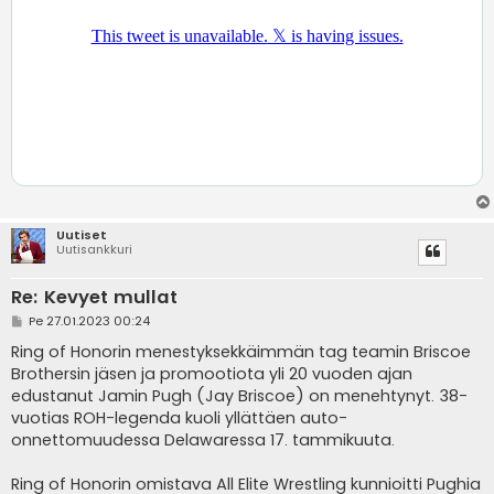
Uutiset
Uutisankkuri
Re: Kevyet mullat
V
Pe 27.01.2023 00:24
i
e
Ring of Honorin menestyksekkäimmän tag teamin Briscoe
s
Brothersin jäsen ja promootiota yli 20 vuoden ajan
t
i
edustanut Jamin Pugh (Jay Briscoe) on menehtynyt. 38-
vuotias ROH-legenda kuoli yllättäen auto-
onnettomuudessa Delawaressa 17. tammikuuta.
Ring of Honorin omistava All Elite Wrestling kunnioitti Pughia