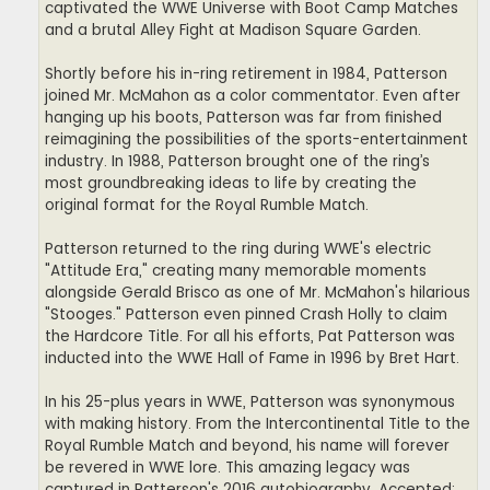
captivated the WWE Universe with Boot Camp Matches
and a brutal Alley Fight at Madison Square Garden.
Shortly before his in-ring retirement in 1984, Patterson
joined Mr. McMahon as a color commentator. Even after
hanging up his boots, Patterson was far from finished
reimagining the possibilities of the sports-entertainment
industry. In 1988, Patterson brought one of the ring’s
most groundbreaking ideas to life by creating the
original format for the Royal Rumble Match.
Patterson returned to the ring during WWE's electric
"Attitude Era," creating many memorable moments
alongside Gerald Brisco as one of Mr. McMahon's hilarious
"Stooges." Patterson even pinned Crash Holly to claim
the Hardcore Title. For all his efforts, Pat Patterson was
inducted into the WWE Hall of Fame in 1996 by Bret Hart.
In his 25-plus years in WWE, Patterson was synonymous
with making history. From the Intercontinental Title to the
Royal Rumble Match and beyond, his name will forever
be revered in WWE lore. This amazing legacy was
captured in Patterson's 2016 autobiography, Accepted: