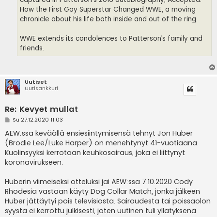
How the First Gay Superstar Changed WWE, a moving
chronicle about his life both inside and out of the ring.
WWE extends its condolences to Patterson’s family and
friends.
Uutiset
Uutisankkuri
Re: Kevyet mullat
V
Su 27.12.2020 11:03
i
e
AEW:ssa keväällä ensiesiintymisensä tehnyt Jon Huber
s
(Brodie Lee/Luke Harper) on menehtynyt 41-vuotiaana.
t
i
Kuolinsyyksi kerrotaan keuhkosairaus, joka ei liittynyt
koronavirukseen.
Huberin viimeiseksi otteluksi jäi AEW:ssa 7.10.2020 Cody
Rhodesia vastaan käyty Dog Collar Match, jonka jälkeen
Huber jättäytyi pois televisiosta. Sairaudesta tai poissaolon
syystä ei kerrottu julkisesti, joten uutinen tuli yllätyksenä