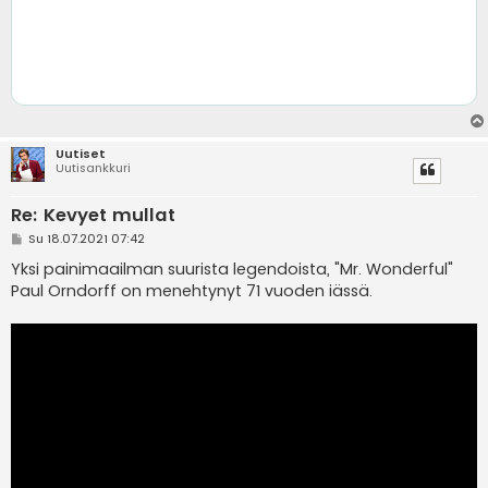
Uutiset
Uutisankkuri
Re: Kevyet mullat
V
Su 18.07.2021 07:42
i
e
Yksi painimaailman suurista legendoista, "Mr. Wonderful"
s
Paul Orndorff on menehtynyt 71 vuoden iässä.
t
i